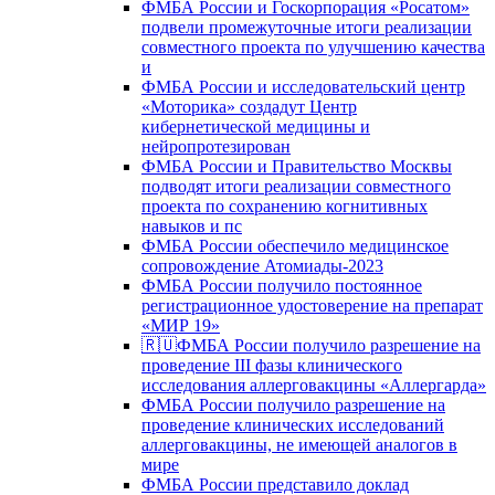
ФМБА России и Госкорпорация «Росатом»
подвели промежуточные итоги реализации
совместного проекта по улучшению качества
и
ФМБА России и исследовательский центр
«Моторика» создадут Центр
кибернетической медицины и
нейропротезирован
ФМБА России и Правительство Москвы
подводят итоги реализации совместного
проекта по сохранению когнитивных
навыков и пс
ФМБА России обеспечило медицинское
сопровождение Атомиады-2023
ФМБА России получило постоянное
регистрационное удостоверение на препарат
«МИР 19»
🇷🇺ФМБА России получило разрешение на
проведение III фазы клинического
исследования аллерговакцины «Аллергарда»
ФМБА России получило разрешение на
проведение клинических исследований
аллерговакцины, не имеющей аналогов в
мире
ФМБА России представило доклад