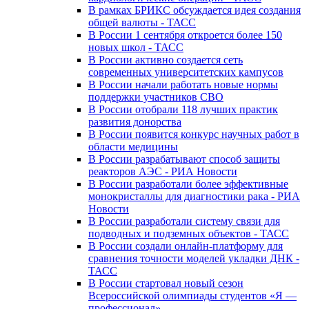
В рамках БРИКС обсуждается идея создания
общей валюты - ТАСС
В России 1 сентября откроется более 150
новых школ - ТАСС
В России активно создается сеть
современных университетских кампусов
В России начали работать новые нормы
поддержки участников СВО
В России отобрали 118 лучших практик
развития донорства
В России появится конкурс научных работ в
области медицины
В России разрабатывают способ защиты
реакторов АЭС - РИА Новости
В России разработали более эффективные
монокристаллы для диагностики рака - РИА
Новости
В России разработали систему связи для
подводных и подземных объектов - ТАСС
В России создали онлайн-платформу для
сравнения точности моделей укладки ДНК -
ТАСС
В России стартовал новый сезон
Всероссийской олимпиады студентов «Я —
профессионал»