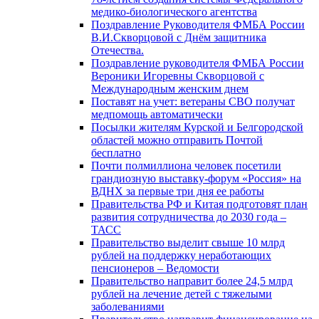
медико-биологического агентства
Поздравление Руководителя ФМБА России
В.И.Скворцовой с Днём защитника
Отечества.
Поздравление руководителя ФМБА России
Вероники Игоревны Скворцовой с
Международным женским днем
Поставят на учет: ветераны СВО получат
медпомощь автоматически
Посылки жителям Курской и Белгородской
областей можно отправить Почтой
бесплатно
Почти полмиллиона человек посетили
грандиозную выставку-форум «Россия» на
ВДНХ за первые три дня ее работы
Правительства РФ и Китая подготовят план
развития сотрудничества до 2030 года –
ТАСС
Правительство выделит свыше 10 млрд
рублей на поддержку неработающих
пенсионеров – Ведомости
Правительство направит более 24,5 млрд
рублей на лечение детей с тяжелыми
заболеваниями