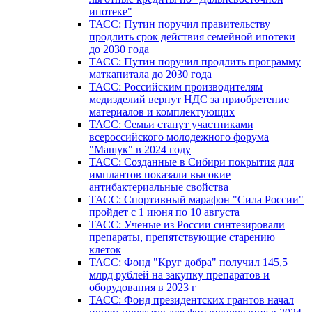
ипотеке"
ТАСС: Путин поручил правительству
продлить срок действия семейной ипотеки
до 2030 года
ТАСС: Путин поручил продлить программу
маткапитала до 2030 года
ТАСС: Российским производителям
медизделий вернут НДС за приобретение
материалов и комплектующих
ТАСС: Семьи станут участниками
всероссийского молодежного форума
"Машук" в 2024 году
ТАСС: Созданные в Сибири покрытия для
имплантов показали высокие
антибактериальные свойства
ТАСС: Спортивный марафон "Сила России"
пройдет с 1 июня по 10 августа
ТАСС: Ученые из России синтезировали
препараты, препятствующие старению
клеток
ТАСС: Фонд "Круг добра" получил 145,5
млрд рублей на закупку препаратов и
оборудования в 2023 г
ТАСС: Фонд президентских грантов начал