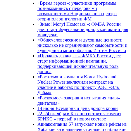
«Время героев»: участники программы
познакомились с передовыми
возможностями Национального центра
оториноларингологии ФМ
«Знаю! Могу! Помогаю!»: ФМБА России
дает старт федеральной донорской акции для
молодежи
«Общечеловеческие и духовные ценности
нисколько не ограничивают самобытности и
культурного многообразия. И этим Россия о
«Прожить дважды» – ФМБА России дает
старт информационной кампании,
подчеркивающей исключительную роль
донора
«Росатом» и компания Korea Hydro and
Nuclear Power заключили контракт на
участие в работах по проекту АЭС «Эль-
Дабаа»
«Роскосмос» завершил испытания «царь-
двигателя»
14 июня-Всемирный день донора крови
22–24 октября в Казани состоится саммит
БРИКС – первый в новом составе
Авиакомпания S7 запускает новые рейсы из
Хабаровска в дальневосточные и сибирские