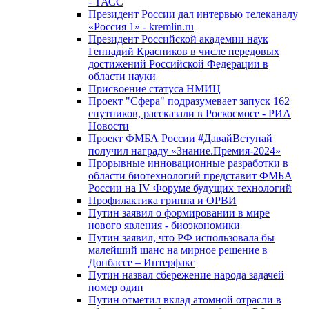
- ТАСС
Президент России дал интервью телеканалу
«Россия 1» - kremlin.ru
Президент Российской академии наук
Геннадий Красников в числе передовых
достижений Российской Федерации в
области науки
Присвоение статуса НМИЦ
Проект "Сфера" подразумевает запуск 162
спутников, рассказали в Роскосмосе - РИА
Новости
Проект ФМБА России #ДавайВступай
получил награду «Знание.Премия-2024»
Прорывные инновационные разработки в
области биотехнологий представит ФМБА
России на IV Форуме будущих технологий
Профилактика гриппа и ОРВИ
Путин заявил о формировании в мире
нового явления - биоэкономики
Путин заявил, что РФ использовала бы
малейший шанс на мирное решение в
Донбассе – Интерфакс
Путин назвал сбережение народа задачей
номер один
Путин отметил вклад атомной отрасли в