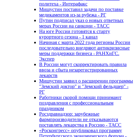
политеха - Интерафакс
Мишустин поставил задачи по поставке
медикаментов из-за рубежа - РГ
Путин подписал указ о новых ответных
мерах России на санкции - ТАСС
На юге России готовятся к старту
курортного сезона - 1 канал
Начиная с марта 2022 года регионы России
последовательно внедряют антикризисные
меры поддержки бизнеса - РАНХиГС.
Экспер
В России могут скорректировать правила
ввоза и сбыта незарегистрированных
лекарств
Мишустин заявил о расширении программы
"Земский доктор" и "Земский фельдшер" -
РГ
Работники скорой помощи принимают
поздравления с профессиональным
праздником
Росздравнадзор: зарубежные
фармпроизводители не отказываются
поставлять лекарства в Россию - ТАСС
«Росконгресс» опубликовал программу
Петербургского экономического форума -