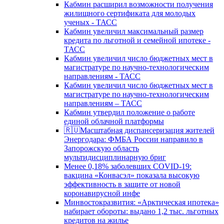
Кабмин расширил возможности получения
жилищного сертификата для молодых
ученых - ТАСС
Кабмин увеличил максимальный размер
кредита по льготной и семейной ипотеке -
ТАСС
Кабмин увеличил число бюджетных мест в
магистратуре по научно-технологическим
направлениям - ТАСС
Кабмин увеличил число бюджетных мест в
магистратуре по научно-технологическим
направлениям – ТАСС
Кабмин утвердил положение о работе
единой облачной платформы
🇷🇺Масштабная диспансеризация жителей
Энергодара: ФМБА России направило в
Запорожскую область
мультидисциплинарную бриг
Менее 0,18% заболевших COVID-19:
вакцина «Конвасэл» показала высокую
эффективность в защите от новой
коронавирусной инфе
Минвостокразвития: «Арктическая ипотека»
набирает обороты: выдано 1,2 тыс. льготных
кредитов на жилье