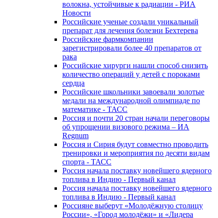
волокна, устойчивые к радиации - РИА
Новости
Российские ученые создали уникальный
препарат для лечения болезни Бехтерева
Российские фармкомпании
зарегистрировали более 40 препаратов от
рака
Российские хирурги нашли способ снизить
количество операций у детей с пороками
сердца
Российские школьники завоевали золотые
медали на международной олимпиаде по
математике - ТАСС
Россия и почти 20 стран начали переговоры
об упрощении визового режима – ИА
Regnum
Россия и Сирия будут совместно проводить
тренировки и мероприятия по десяти видам
спорта - ТАСС
Россия начала поставку новейшего ядерного
топлива в Индию - Первый канал
Россия начала поставку новейшего ядерного
топлива в Индию - Первый канал
Россияне выберут «Молодёжную столицу
России», «Город молодёжи» и «Лидера