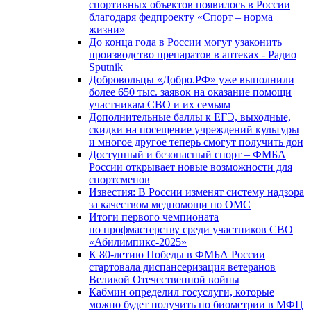
спортивных объектов появилось в России
благодаря федпроекту «Спорт – норма
жизни»
До конца года в России могут узаконить
производство препаратов в аптеках - Радио
Sputnik
Добровольцы «Добро.РФ» уже выполнили
более 650 тыс. заявок на оказание помощи
участникам СВО и их семьям
Дополнительные баллы к ЕГЭ, выходные,
скидки на посещение учреждений культуры
и многое другое теперь смогут получить дон
Доступный и безопасный спорт – ФМБА
России открывает новые возможности для
спортсменов
Известия: В России изменят систему надзора
за качеством медпомощи по ОМС
Итоги первого чемпионата
по профмастерству среди участников СВО
«Абилимпикс-2025»
К 80-летию Победы в ФМБА России
стартовала диспансеризация ветеранов
Великой Отечественной войны
Кабмин определил госуслуги, которые
можно будет получить по биометрии в МФЦ