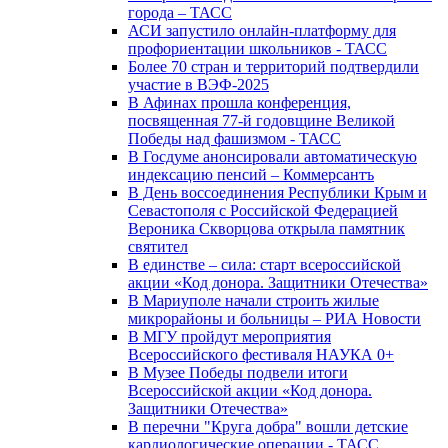
города – ТАСС
АСИ запустило онлайн-платформу для
профориентации школьников - ТАСС
Более 70 стран и территорий подтвердили
участие в ВЭФ-2025
В Афинах прошла конференция,
посвященная 77-й годовщине Великой
Победы над фашизмом - ТАСС
В Госдуме анонсировали автоматическую
индексацию пенсий – Коммерсантъ
В День воссоединения Республики Крым и
Севастополя с Российской Федерацией
Вероника Скворцова открыла памятник
святител
В единстве – сила: старт всероссийской
акции «Код донора. Защитники Отечества»
В Мариуполе начали строить жилые
микрорайоны и больницы – РИА Новости
В МГУ пройдут мероприятия
Всероссийского фестиваля НАУКА 0+
В Музее Победы подвели итоги
Всероссийской акции «Код донора.
Защитники Отечества»
В перечни "Круга добра" вошли детские
кардиологические операции - ТАСС