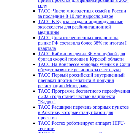
прием проектов для финансирования в 2024
году
ТАСС: Число многодетных семей в России
за последние 8-10 лет выросло вдвое
ТАСС:В Курске создали индивидуальные
экзоскелеты для реабилитационной
медицины
ТАСС:Доля отечественных лекарств на
рынке РФ составила более 38% по итогам I
квартала
ТАСС:Кабмин выделил 36 млн рублей для
бригад скорой помощи в Курской области
ТАСС:На Конгрессе молодых ученых в Сочи
обсудят развитие регионов за счет науки
ТАСС:Первый российский внутривенный
препарат против гепатита В получил
регистрацию Минздрава
ТАСС:Программа бесплатного переобучения
с 2025 года станет частью нацпроекта
"Кадры"
ТАСС:Расширен перечень опорных пунктов
в Арктике, которые станут базой для
проектов
ТАСС:Ростех роботизирует аппарат HIFU-
терапии