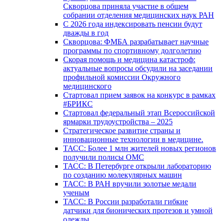
Скворцова приняла участие в общем
собрании отделения медицинских наук РАН
С 2026 года индексировать пенсии будут
дважды в год
Скворцова: ФМБА разрабатывает научные
программы по спортивному долголетию
Скорая помощь и медицина катастроф:
актуальные вопросы обсудили на заседании
профильной комиссии Окружного
медицинского
Стартовал прием заявок на конкурс в рамках
#БРИКС
Стартовал федеральный этап Всероссийской
ярмарки трудоустройства – 2025
Стратегическое развитие страны и
инновационные технологии в медицине.
ТАСС: Более 1 млн жителей новых регионов
получили полисы ОМС
ТАСС: В Петербурге открыли лабораторию
по созданию молекулярных машин
ТАСС: В РАН вручили золотые медали
ученым
ТАСС: В России разработали гибкие
датчики для бионических протезов и умной
одежды