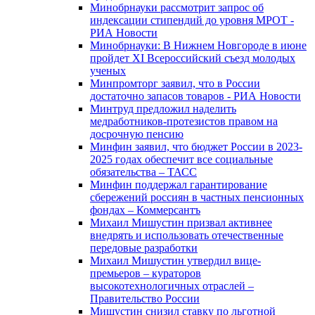
Минобрнауки рассмотрит запрос об
индексации стипендий до уровня МРОТ -
РИА Новости
Минобрнауки: В Нижнем Новгороде в июне
пройдет XI Всероссийский съезд молодых
ученых
Минпромторг заявил, что в России
достаточно запасов товаров - РИА Новости
Минтруд предложил наделить
медработников-протезистов правом на
досрочную пенсию
Минфин заявил, что бюджет России в 2023-
2025 годах обеспечит все социальные
обязательства – ТАСС
Минфин поддержал гарантирование
сбережений россиян в частных пенсионных
фондах – Коммерсантъ
Михаил Мишустин призвал активнее
внедрять и использовать отечественные
передовые разработки
Михаил Мишустин утвердил вице-
премьеров – кураторов
высокотехнологичных отраслей –
Правительство России
Мишустин снизил ставку по льготной