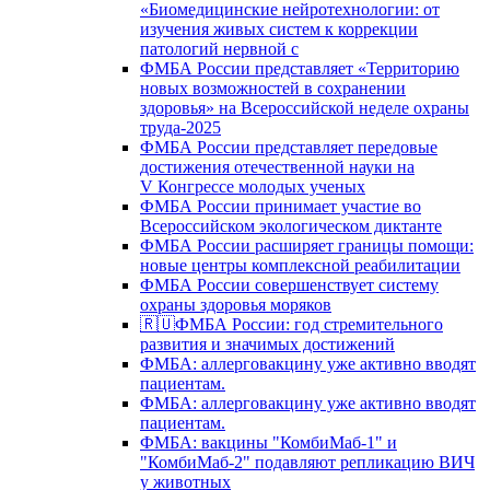
«Биомедицинские нейротехнологии: от
изучения живых систем к коррекции
патологий нервной с
ФМБА России представляет «Территорию
новых возможностей в сохранении
здоровья» на Всероссийской неделе охраны
труда-2025
ФМБА России представляет передовые
достижения отечественной науки на
V Конгрессе молодых ученых
ФМБА России принимает участие во
Всероссийском экологическом диктанте
ФМБА России расширяет границы помощи:
новые центры комплексной реабилитации
ФМБА России совершенствует систему
охраны здоровья моряков
🇷🇺ФМБА России: год стремительного
развития и значимых достижений
ФМБА: аллерговакцину уже активно вводят
пациентам.
ФМБА: аллерговакцину уже активно вводят
пациентам.
ФМБА: вакцины "КомбиМаб-1" и
"КомбиМаб-2" подавляют репликацию ВИЧ
у животных