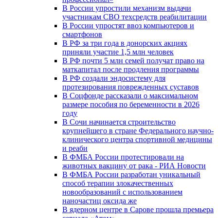
В России упростили механизм выдачи
участникам СВО техсредств реабилитации
В России упростят ввоз компьютеров и
смартфонов
В РФ за три года в донорских акциях
приняли участие 1,5 млн человек
В РФ почти 5 млн семей получат право на
маткапитал после продления программы
В РФ создали эндосистему для
протезирования поврежденных суставов
В Соцфонде рассказали о максимальном
размере пособия по беременности в 2026
году
В Сочи начинается строительство
крупнейшего в стране Федерального научно-
клинического центра спортивной медицины
и реаби
В ФМБА России протестировали на
животных вакцину от рака - РИА Новости
В ФМБА России разработан уникальный
способ терапии злокачественных
новообразований с использованием
наночастиц оксида же
В ядерном центре в Сарове прошла премьера