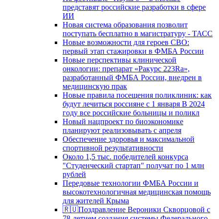
представят российские разработки в сфере
ИИ
Новая система образования позволит
поступать бесплатно в магистратуру - ТАСС
Новые возможности для героев СВО:
первый этап стажировки в ФМБА России
Новые перспективы клинической
онкологии: препарат «Ракурс 223Ra»,
разработанный ФМБА России, внедрен в
медицинскую прак
Новые правила посещения поликлиник: как
будут лечиться россияне с 1 января В 2024
году все российские больницы и поликл
Новый нацпроект по биоэкономике
планируют реализовывать с апреля
Обеспечение здоровья и максимальной
спортивной результативности
Около 1,5 тыс. победителей конкурса
"Студенческий стартап" получат по 1 млн
рублей
Передовые технологии ФМБА России и
высокотехнологичная медицинская помощь
для жителей Крыма
🇷🇺Поздравление Вероники Скворцовой с
78-летием создания системы Федерального