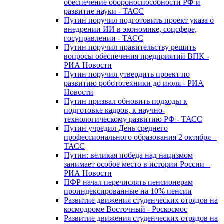
обеспечение обороноспособности РФ и
развитие науки - ТАСС
Путин поручил подготовить проект указа о
внедрении ИИ в экономике, соцсфере,
госуправлении - ТАСС
Путин поручил правительству решить
вопросы обеспечения предприятий ВПК -
РИА Новости
Путин поручил утвердить проект по
развитию робототехники до июля - РИА
Новости
Путин призвал обновить подходы к
подготовке кадров, к научно-
технологическому развитию РФ - ТАСС
Путин учредил День среднего
профессионального образования 2 октября –
ТАСС
Путин: великая победа над нацизмом
занимает особое место в истории России –
РИА Новости
ПФР начал перечислять пенсионерам
проиндексированные на 10% пенсии
Развитие движения студенческих отрядов на
космодроме Восточный - Роскосмос
Развитие движения студенческих отрядов на