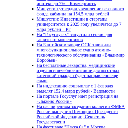
ипотеке до 7% – Коммерсантъ
Мишустин утвердил увеличение резервного
фонда кабмина на 154,5 млрд рублей
Мишустин: Инвестиции в стартапы
университетов к 2025 году увеличатся до 7
млрд рублей – РГ
На "Госуслугах" запустили сервис для
защиты от мошенников
На Балтийском заводе ОСК заложили
многофункциональное судно атомно-
технологического обслуживания «Владимир
Воробьев»
На бесплатные лекарства, медицинские
изделия и лечебное питание для льготных
категорий граждан будет направлено еще
свыш
На индексацию соцвыплат с 1 февраля
выделят 152,4 млрд рублей - Ведомости
На портале Госуслуг идет регистрация на
«Лыжню России»
На расширенном заседании коллегии ФМБА
России выступил Помощник Президента
Российской Федерации, Секретарь
Государственн
На фестивале "Наука 0+" в Москве