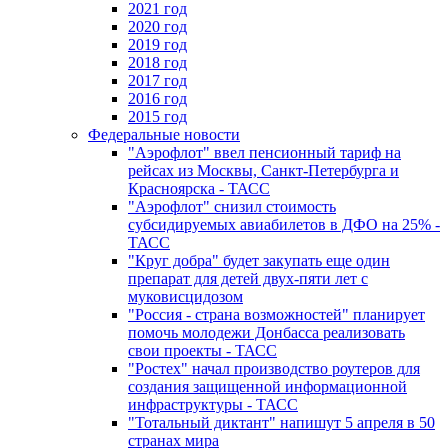
2021 год
2020 год
2019 год
2018 год
2017 год
2016 год
2015 год
Федеральные новости
"Аэрофлот" ввел пенсионный тариф на
рейсах из Москвы, Санкт-Петербурга и
Красноярска - ТАСС
"Аэрофлот" снизил стоимость
субсидируемых авиабилетов в ДФО на 25% -
ТАСС
"Круг добра" будет закупать еще один
препарат для детей двух-пяти лет с
муковисцидозом
"Россия - страна возможностей" планирует
помочь молодежи Донбасса реализовать
свои проекты - ТАСС
"Ростех" начал производство роутеров для
создания защищенной информационной
инфраструктуры - ТАСС
"Тотальный диктант" напишут 5 апреля в 50
странах мира