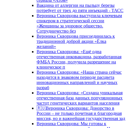
сериала «Атом»
Вакцина от аллергии на пыльцу березы
потребует от трех до пяти инъекций - ТАСС
Вероника Скворцова выступила ключевым
спикером в стратегической сессии
«Женщины за здоровое общество.
Сотрудничество без
Вероника Скворцова присоединилась к
традиционной доброй акции «Ёлка
желаний»
Вероника Скворцова: «Ещё одна
отечественная онковакцина, разработанная
ФМБА России, получила разрешение на
клиническое п
Вероника Скворцова: «Наша страна сейчас
находится в знаковом периоде расцвета
инновационных направлений и научных
разраб
Вероника Скворцова: «Создана уникальная
отечественная база данных популяционных
частот генетических вариантов населения
🇷🇺Вероника Скворцова: Донорство в
России – не только почетная и благородная
миссия, но и важнейшая государственная зад
Вероника Скворцова: Мы готовы к