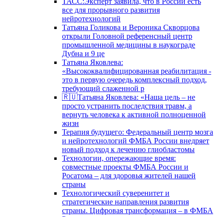
ТАСС:Эксперт заявила, что в России есть
все для прорывного развития
нейротехнологий
Татьяна Голикова и Вероника Скворцова
открыли Головной референсный центр
промышленной медицины в наукограде
Дубна и 9 це
Татьяна Яковлева:
«Высококвалифицированная реабилитация -
это в первую очередь комплексный подход,
требующий слаженной р
🇷🇺Татьяна Яковлева: «Наша цель – не
просто устранить последствия травм, а
вернуть человека к активной полноценной
жизн
Терапия будущего: Федеральный центр мозга
и нейротехнологий ФМБА России внедряет
новый подход к лечению глиобластомы
Технологии, опережающие время:
совместные проекты ФМБА России и
Росатома – для здоровья жителей нашей
страны
Технологический суверенитет и
стратегические направления развития
страны. Цифровая трансформация – в ФМБА