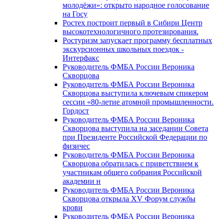
молодёжи»: открыто народное голосование
на Госу
Ростех построит первый в Сибири Центр
высокотехнологичного протезирования.
Ростуризм запускает программу бесплатных
экскурсионных школьных поездок -
Интерфакс
Руководитель ФМБА России Вероника
Скворцова
Руководитель ФМБА России Вероника
Скворцова выступила ключевым спикером
сессии «80-летие атомной промышленности.
Гордост
Руководитель ФМБА России Вероника
Скворцова выступила на заседании Совета
при Президенте Российской Федерации по
физичес
Руководитель ФМБА России Вероника
Скворцова обратилась с приветствием к
участникам общего собрания Российской
академии н
Руководитель ФМБА России Вероника
Скворцова открыла XV Форум службы
крови
Руководитель ФМБА России Вероника