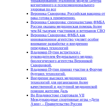
тиражированию эталонной модели Центра
когнитивного и психоэмоционального
здоровья по все
Вероника Скворцова: Российская вакцина от
рака готова к применению.
Вероника Скворцова: специалистами ФМБА
России оказана медицинская помощь более
чем 84 тысячам участников и ветеранов СВО
Вероника Скворцова: ФМБА как
инновационное агентство уделяет особое
внимание разработке и внедрению
передовых технологий
Владимир Путин встретился с
руководителем Федерального медико-
биологического агентства Вероникой
Скворцовой.
Владимир Путин принял участие в Форуме
будущих технологий.
Внедрение высоких медицинских
технологий для организации более
качественной и доступной медицинской
помощи жителям Даль
Во Владивостоке стартовали VII
Международные спортивные игры «Дети
Азии» – Правительство России