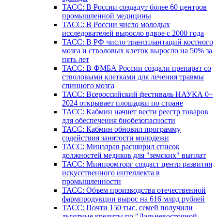
ТАСС: В России создадут более 60 центров
промышленной медицины
ТАСС: В России число молодых
исследователей выросло вдвое с 2000 года
ТАСС: В РФ число трансплантаций костного
мозга и стволовых клеток выросло на 50% за
пять лет
ТАСС: В ФМБА России создали препарат со
стволовыми клетками для лечения травмы
спинного мозга
ТАСС: Всероссийский фестиваль НАУКА 0+
2024 открывает площадки по стране
ТАСС: Кабмин начнет вести реестр товаров
для обеспечения биобезопасности
ТАСС: Кабмин обновил программу
содействия занятости молодежи
ТАСС: Минздрав расширил список
должностей медиков для "земских" выплат
ТАСС: Минпромторг создаст центр развития
искусственного интеллекта в
промышленности
ТАСС: Объем производства отечественной
фармпродукции вырос на 616 млрд рублей
ТАСС: Почти 150 тыс. семей получили
льготные кредиты по "Дальневосточной