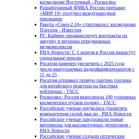
космодроме Восточный - Роскосмос
Разработанный ФМБА России препарат
«МИР 19» получил международное
признание
Ракета «Союз-2.1б» стартовала с космодрома
Плесецк - Известия
РГ: Кабмин проавансирует контракты на
закупку в регионы передвижных
медкомплексов
РИА Новости: С 1 апреля в России вырастут
социальные пенсии
Росатом намерен увеличить с 2025 года
число выпускаемых радиофармпрепаратов с
11 до 25
Росатом отправил первую партию топлива
для китайского реактора на быстрых
нейтронах - ТАСС
Роскосмос: Россия выполнила 100 успешных
космических пусков подряд - ТАСС
Российские ученые научились управлять
компьютером силой мысли - РИА Новости
Российские ученые предложили новые
материалы для высокоточных детекторов -
РИА Новости
Российские ученые создали оптические