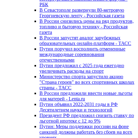
РБК
В Севастополе развернули 80-метровую
Георгиевскую ленту - Российская газета
В России снизились цены на ряд продуктов,
топливо и бытовую технику - Российская
газета
В России запустят аналог зарубежных
образовательных онлайн-платформ - ТАСС
Путин поручил восполнить отмененные
международные соревнования
отечественными
Путин предложил с 2025 года ежегодно
увеличивать расходы на спорт
Министерство спорта запустило акцию
"Страна героев" во всех спортивных школах
страны - ТАСС
В России предложили ввести новые льготы
для матерей - Lenta.ru
Путин объявил 2022-2031 годы в РФ
Десятилетием науки и технологий
Президент РФ предложил снизить ставку по
льготной ипотеке с 12 до 9%
Путин: Меры поддержки россиян на фоне
санкций должны работать без сбоев на всех
уровнях