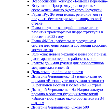
Всероссийский конкурс «Большая перемена»
Вступить в Программу долгосрочных
сбережений можно будет через Госуслуги
Гарант.Ру: Жители новых регионов могут
получить бесплатную медпомощь по всей
стране
Глава государства подвёл первые итоги
развития транспортной инфраструктуры в
России в 2022 году
Глава ФМБА: работаем над созданием
систем для мониторинга состояния здоровья
космонавтов
Голикова: новый механизм целевого приема
даст гарантию первого рабочего места
Гранты до 5 млн рублей для разработчиков
медицинских изделий
День семьи, любви и верности
Дмитрий Чернышенко: На национальную
премию «Вызов» уже поступили заявки из
50 регионов России и более чем 30 стран
Дмитрий Чернышенко: На Национальную
премию в области будущих технологий
«Вызов» поступило около 600 заявок из 34
стран м
Дмитрий Чернышенко: Около 500