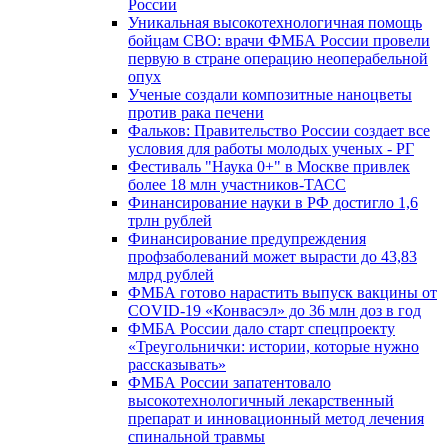
России
Уникальная высокотехнологичная помощь
бойцам СВО: врачи ФМБА России провели
первую в стране операцию неоперабельной
опух
Ученые создали композитные наноцветы
против рака печени
Фальков: Правительство России создает все
условия для работы молодых ученых - РГ
Фестиваль "Наука 0+" в Москве привлек
более 18 млн участников-ТАСС
Финансирование науки в РФ достигло 1,6
трлн рублей
Финансирование предупреждения
профзаболеваний может вырасти до 43,83
млрд рублей
ФМБА готово нарастить выпуск вакцины от
COVID-19 «Конвасэл» до 36 млн доз в год
ФМБА России дало старт спецпроекту
«Треугольнички: истории, которые нужно
рассказывать»
ФМБА России запатентовало
высокотехнологичный лекарственный
препарат и инновационный метод лечения
спинальной травмы