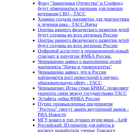
Фонд "Защитники Отечества" и Соцфонд
будут обмениваться данными для помощи
ветеранам СВО - ТАСС
Химики создали нанометки для диагностики
и лечения рака - ТАСС.Наука
Центры раннего физического развития детей
будут созданы во всех регионах России
Центры раннего физического развития детей
будут созданы во всех регионах России
Цифровой ассистент в операционной-новый
стандарт в хирургии ФМБА России.
Чернышенко заявил о выполнении целей
нацпроекта "Наука и университеты"
Чернышенко заявил, что в России
наблюдается рост инвестиций в научно-
образовательную сферу - ТАСС
Чернышенко: Игры стран БРИКС позволяют
укрепить связи между государствами-ТАСС
Эстафета добра ФМБА России
Путин: промышленные предприятия
"Ростеха" смогут занять внутренний рынок -
РИА Новости
МГУ вошел в топ лучших вузов мира - АиФ
Российский 3D-принтер для работы в
космосе разработали ученые Томского