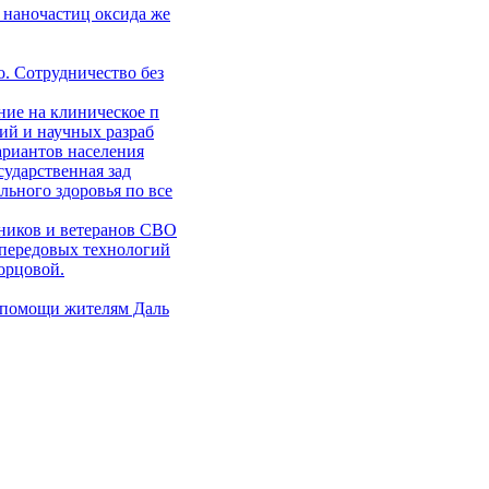
 наночастиц оксида же
. Сотрудничество без
ние на клиническое п
ий и научных разраб
ариантов населения
сударственная зад
ьного здоровья по все
ников и ветеранов СВО
 передовых технологий
орцовой.
 помощи жителям Даль