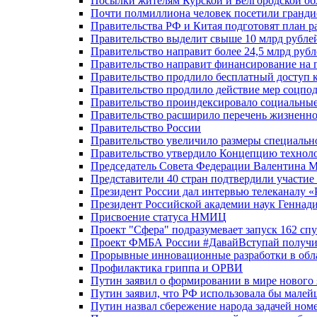
Посылки жителям Курской и Белгородской об
Почти полмиллиона человек посетили гранди
Правительства РФ и Китая подготовят план р
Правительство выделит свыше 10 млрд рубле
Правительство направит более 24,5 млрд руб
Правительство направит финансирование на 
Правительство продлило бесплатный доступ 
Правительство продлило действие мер соцп
Правительство проиндексировало социальные
Правительство расширило перечень жизненно
Правительство России
Правительство увеличило размеры специальн
Правительство утвердило Концепцию технолог
Председатель Совета Федерации Валентина 
Представители 40 стран подтвердили участи
Президент России дал интервью телеканалу «Ро
Президент Российской академии наук Геннад
Присвоение статуса НМИЦ
Проект "Сфера" подразумевает запуск 162 спу
Проект ФМБА России #ДавайВступай получил
Прорывные инновационные разработки в обл
Профилактика гриппа и ОРВИ
Путин заявил о формировании в мире нового 
Путин заявил, что РФ использовала бы малей
Путин назвал сбережение народа задачей ном