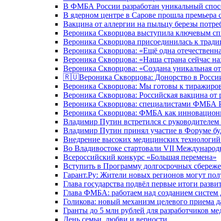
В ФМБА России разработан уникальный спосо
В ядерном центре в Сарове прошла премьера 
Вакцина от аллергии на пыльцу березы потре
Вероника Скворцова выступила ключевым спи
Вероника Скворцова присоединилась к трад
Вероника Скворцова: «Ещё одна отечественна
Вероника Скворцова: «Наша страна сейчас на
Вероника Скворцова: «Создана уникальная от
🇷🇺Вероника Скворцова: Донорство в России 
Вероника Скворцова: Мы готовы к тиражиров
Вероника Скворцова: Российская вакцина от 
Вероника Скворцова: специалистами ФМБА Ро
Вероника Скворцова: ФМБА как инновационно
Владимир Путин встретился с руководителем
Владимир Путин принял участие в Форуме бу
Внедрение высоких медицинских технологий 
Во Владивостоке стартовали VII Международ
Всероссийский конкурс «Большая перемена»
Вступить в Программу долгосрочных сбереже
Гарант.Ру: Жители новых регионов могут пол
Глава государства подвёл первые итоги разви
Глава ФМБА: работаем над созданием систем 
Голикова: новый механизм целевого приема д
Гранты до 5 млн рублей для разработчиков м
День семьи, любви и верности