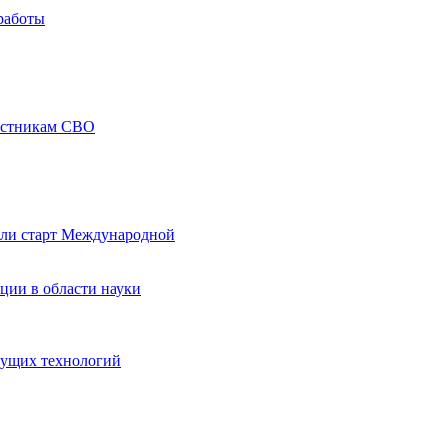
работы
частникам СВО
али старт Международной
ции в области науки
дущих технологий