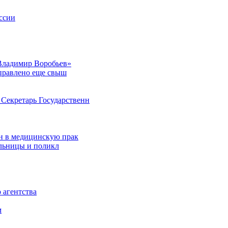
ссии
Владимир Воробьев»
аправлено еще свыш
Секретарь Государственн
н в медицинскую прак
ольницы и поликл
 агентства
м