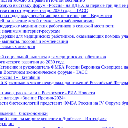
ластей можно отправить Почтой бесплатно
озную выставку-форум «Россия» на ВДНХ за первые три дня ее 
азвития сотрудничества до 2030 года – ТАСС
й на поддержку неработающих пенсионеров – Ведомости
лей на лечение детей с тяжелыми заболеваниями
поддержку медицинских работников в сельской местности
к значимым интернет-ресурсам
оддержки для медицинских работников, оказывающих помощь у
 выплаты, пособия и компенсации
 важных лекарств
ой социальной выплаты для медицинских работников
ического развития до 2030 года
Матвиенко и руководитель ФМБА России Вероника Скворцова д
е в Восточном экономическом форуме - ТАСС
ссия 1» - kremlin.ru
ий Красников в числе передовых достижений Российской Федера
тников, рассказали в Роскосмосе - РИА Новости
 награду «Знание.Премия-2024»
асти биотехнологий представит ФМБА России на IV Форуме бу
явления - биоэкономики
ший шанс на мирное решение в Донбассе – Интерфакс
ер один