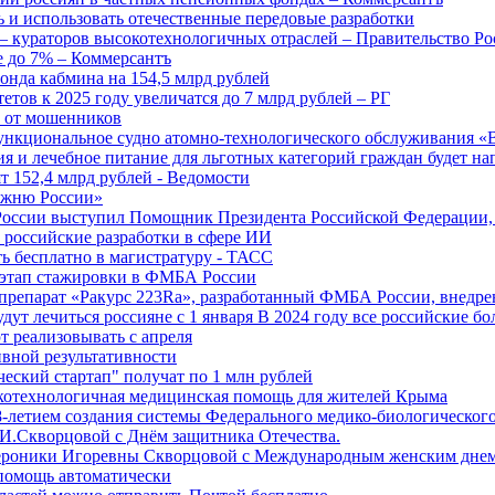
 и использовать отечественные передовые разработки
 кураторов высокотехнологичных отраслей – Правительство Ро
е до 7% – Коммерсантъ
онда кабмина на 154,5 млрд рублей
тов к 2025 году увеличатся до 7 млрд рублей – РГ
ы от мошенников
ункциональное судно атомно-технологического обслуживания «
ия и лечебное питание для льготных категорий граждан будет н
т 152,4 млрд рублей - Ведомости
Лыжню России»
оссии выступил Помощник Президента Российской Федерации, 
т российские разработки в сфере ИИ
ть бесплатно в магистратуру - ТАСС
 этап стажировки в ФМБА России
препарат «Ракурс 223Ra», разработанный ФМБА России, внедре
ут лечиться россияне с 1 января В 2024 году все российские б
 реализовывать с апреля
вной результативности
ческий стартап" получат по 1 млн рублей
отехнологичная медицинская помощь для жителей Крыма
-летием создания системы Федерального медико-биологического
И.Скворцовой с Днём защитника Отечества.
ероники Игоревны Скворцовой с Международным женским дне
дпомощь автоматически