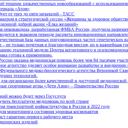
б терапии злокачественных новообразований с использованием
сериала «Атом»
бует от трех до пяти инъекций - ТАСС
кером в стратегической сессии «Женщины за здоровое общество
иционной доброй акции «Ёлка желаний»
я онковакцина, разработанная ФМБА России, получила разреше
ходится в знаковом периоде расцвета инновационных направлен
ечественная база данных популяционных частот генетических в
– не только почетная и благородная миссия, но и важнейшая го
анию эталонной модели Центра когнитивного и психоэмоционал
рака готова к применению.
ссии оказана медицинская помощь более чем 84 тысячам участ
е агентство уделяет особое внимание разработке и внедрению
 Федерального медико-биологического агентства Вероникой Скв
дущих технологий.
для организации более качественной и доступной медицинской
ные спортивные игры «Дети Азии» – Правительство России
ний можно будет через Госуслуги
учить бесплатную медпомощь по всей стране
тия транспортной инфраструктуры в России в 2022 году
для мониторинга состояния здоровья космонавтов
аст гарантию первого рабочего места
едицинских изделий