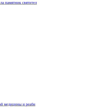
ла памятник святител
ой медицины и реаби