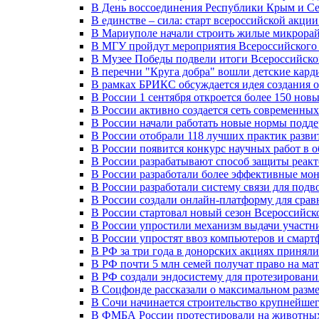
В День воссоединения Республики Крым и Се
В единстве – сила: старт всероссийской акци
В Мариуполе начали строить жилые микрора
В МГУ пройдут мероприятия Всероссийског
В Музее Победы подвели итоги Всероссийско
В перечни "Круга добра" вошли детские кар
В рамках БРИКС обсуждается идея создания 
В России 1 сентября откроется более 150 нов
В России активно создается сеть современны
В России начали работать новые нормы подд
В России отобрали 118 лучших практик разви
В России появится конкурс научных работ в 
В России разрабатывают способ защиты реак
В России разработали более эффективные мо
В России разработали систему связи для под
В России создали онлайн-платформу для сра
В России стартовал новый сезон Всероссийс
В России упростили механизм выдачи участн
В России упростят ввоз компьютеров и смарт
В РФ за три года в донорских акциях приняли
В РФ почти 5 млн семей получат право на ма
В РФ создали эндосистему для протезирован
В Соцфонде рассказали о максимальном разме
В Сочи начинается строительство крупнейшег
В ФМБА России протестировали на животных