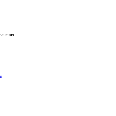
ранения
ии