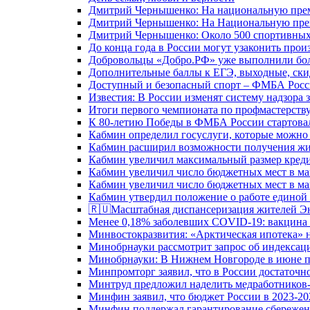
Дмитрий Чернышенко: На национальную преми
Дмитрий Чернышенко: На Национальную преми
Дмитрий Чернышенко: Около 500 спортивных 
До конца года в России могут узаконить произ
Добровольцы «Добро.РФ» уже выполнили боле
Дополнительные баллы к ЕГЭ, выходные, скид
Доступный и безопасный спорт – ФМБА Росс
Известия: В России изменят систему надзора
Итоги первого чемпионата по профмастерств
К 80-летию Победы в ФМБА России стартовал
Кабмин определил госуслуги, которые можно
Кабмин расширил возможности получения жи
Кабмин увеличил максимальный размер креди
Кабмин увеличил число бюджетных мест в ма
Кабмин увеличил число бюджетных мест в ма
Кабмин утвердил положение о работе единой
🇷🇺Масштабная диспансеризация жителей Э
Менее 0,18% заболевших COVID-19: вакцина 
Минвостокразвития: «Арктическая ипотека» н
Минобрнауки рассмотрит запрос об индекса
Минобрнауки: В Нижнем Новгороде в июне п
Минпромторг заявил, что в России достаточн
Минтруд предложил наделить медработников-
Минфин заявил, что бюджет России в 2023-20
Минфин поддержал гарантирование сбережен