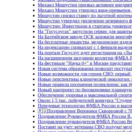
Михаил Мишустин призвал активнее внедрять
Михаил Мишустин утвердил вице-премьеров –
Мишустин снизил ставку по льготной ипотек
Мишустин утвердил увеличение резервного ф
Мишустин: Инвестиции в стартапы университе
На "Госуслугах" запустили сервис для защит
На Балтийском заводе ОСК заложили многоф
На бесплатные лекарства, медицинские издел
На индексацию соцвыплат с 1 февраля выделя
На портале Госуслуг идет регистрация на «
На расширенном заседании коллегии ФМБА Р
На фестивале "Наука 0+" в Москве представя
Новая система образования позволит поступа
Новые возможности для героев СВО: первый
Новые перспективы клинической онкологии: 
Новые правила посещения поликлиник: как буд
Новый нацпроект по биоэкономике планируют
Обеспечение здоровья и максимальной спорти
Около 1,5 тыс. победителей конкурса "Студен
Передовые технологии ФМБА России и высок
🇷🇺Поздравление Вероники Скворцовой с 78
Поздравление Руководителя ФМБА России В.
Поздравление руководителя ФМБА России В
Поставят на учет: ветераны СВО получат ме