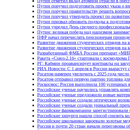
Путин отметил вклад атомной отрасли в обес
Путин поручил подготовить проект указа о в
Путин поручил правительству решить вопро
Путин поручил утвердить проект по развити
Путин призвал обновить подходы к подготовк
Путин учредил День среднего профессиональ
Путин: великая победа над нацизмом занимае
ПФР начал перечислять пенсионерам проинд
Развитие движения студенческих отрядов на 
Развитие движения студенческих отрядов на 
Разработанный ФМБА России препарат «МИР
Ракета «Союз-2.1б» стартовала с космодрома 
РГ: Кабмин проавансирует контракты на зак
РИА Новости: С 1 апреля в России вырастут 
Росатом намерен увеличить с 2025 года числ
Росатом отправил первую партию топлива для
Роскосмос: Россия выполнила 100 успешных 
Российские ученые научились управлять ком
Российские ученые предложили новые матери
Российские ученые создали оптические волок
Российские ученые создали уникальный препа
Российские фармкомпании зарегистрировали б
Российские хирурги нашли способ снизить ко
Российские школьники завоевали золотые ме
Россия и почти 20 стран начали переговоры