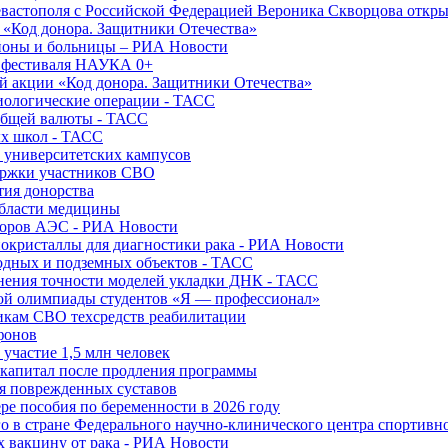
вастополя с Российской Федерацией Вероника Скворцова откры
и «Код донора. Защитники Отечества»
йоны и больницы – РИА Новости
о фестиваля НАУКА 0+
й акции «Код донора. Защитники Отечества»
диологические операции - ТАСС
общей валюты - ТАСС
ых школ - ТАСС
х университетских кампусов
ержки участников СВО
тия донорства
области медицины
торов АЭС - РИА Новости
нокристаллы для диагностики рака - РИА Новости
водных и подземных объектов - ТАСС
внения точности моделей укладки ДНК - ТАСС
кой олимпиады студентов «Я — профессионал»
икам СВО техсредств реабилитации
фонов
 участие 1,5 млн человек
ткапитал после продления программы
ия поврежденных суставов
ре пособия по беременности в 2026 году
о в стране Федерального научно-клинического центра спортивн
 вакцину от рака - РИА Новости