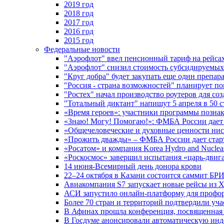
2019 год
2018 год
2017 год
2016 год
2015 год
Федеральные новости
"Аэрофлот" ввел пенсионный тариф на рейса
"Аэрофлот" снизил стоимость субсидируемы
"Круг добра" будет закупать еще один препара
"Россия - страна возможностей" планирует п
"Ростех" начал производство роутеров для 
"Тотальный диктант" напишут 5 апреля в 50 
«Время героев»: участники программы позн
«Знаю! Могу! Помогаю!»: ФМБА России дает 
«Общечеловеческие и духовные ценности ниск
«Прожить дважды» – ФМБА России дает стар
«Росатом» и компания Korea Hydro and Nuclea
«Роскосмос» завершил испытания «царь-двиг
14 июня-Всемирный день донора крови
22–24 октября в Казани состоится саммит БР
Авиакомпания S7 запускает новые рейсы из Х
АСИ запустило онлайн-платформу для профо
Более 70 стран и территорий подтвердили уч
В Афинах прошла конференция, посвященная
В Госдуме анонсировали автоматическую ин