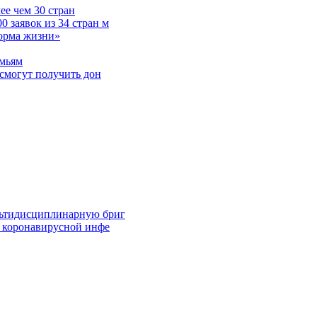
е чем 30 стран
 заявок из 34 стран м
норма жизни»
емьям
смогут получить дон
льтидисциплинарную бриг
й коронавирусной инфе