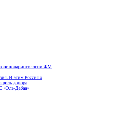
 оториноларингологии ФМ
ия. И этим Россия о
 роль донора
ЭС «Эль-Дабаа»