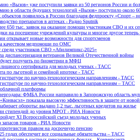
ю «Вызов» уже поступили заявки из 50 регионов России и боле
ю в области будущих технологий «Вызов» поступило около 600
объектов появилось в России благодаря федпроекту «Спорт – 
водство препаратов в аптеках - Радио Sputnik
е 650 тыс. заявок на оказание помощи участникам СВО и их с
ки на посещение учреждений культуры и многое другое теперь 
ии открывает новые возможности для спортсменов
 за качеством медпомощи по ОМС
у среди участников СВО «Абилимпикс-2025»
а диспансеризация ветеранов Великой Отечественной войны
 будет получить по биометрии в МФЦ
лищного сертификата для молодых ученых - ТАСС
та по льготной и семейной ипотеке - ТАСС
гистратуре по научно-технологическим направлениям - ТАСС
гистратуре по научно-технологическим направлениям – ТАСС
 облачной платформы
нергодара: ФМБА России направило в Запорожскую область му
«Конвасэл» показала высокую эффективность в защите от ново
абирает обороты: выдано 1,2 тыс. льготных кредитов на жилье
ции стипендий до уровня МРОТ - РИА Новости
ройдет XI Всероссийский съезд молодых ученых
о запасов товаров - РИА Новости
протезистов правом на досрочную пенсию
25 годах обеспечит все социальные обязательства – ТАСС
ий россиян в частных пенсионных фондах – Коммерсантъ