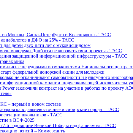
х из Москвы, Санкт-Петербурга и Красноярска - ТАСС
х авиабилетов в ДФО на 25% - ТАСС
т для детей двух-пяти лет с муковисцидозом
омочь молодежи Донбасса реализовать свои проекты - ТАСС
создания защищенной информационной инфраструктуры - ТАСС
странах мира
акомились с передовыми возможностями Национального центра
старт федеральной донорской акции для молодежи
олько не ограничивают самобытности и культурного многообраз
т информационной кампании, подчеркивающей исключительную
r Power заключили контракт на участие в работах по проекту А
ателя»
ИКС – первый в новом составе
абаровска в дальневосточные и сибирские города – ТАСС
риентации школьников - ТАСС
астие в ВЭФ-2025
 77-й годовщине Великой Победы над фашизмом - ТАСС
дексацию пенсий – Коммерсантъ