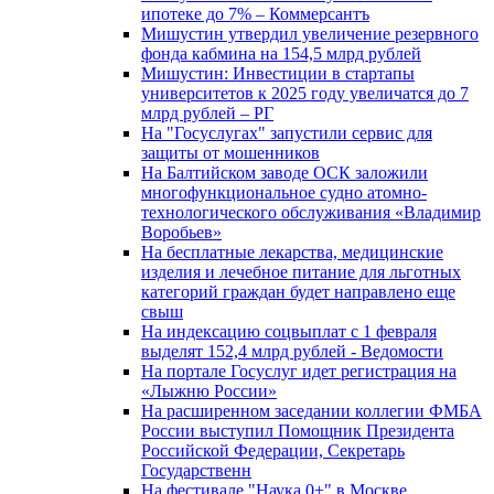
ипотеке до 7% – Коммерсантъ
Мишустин утвердил увеличение резервного
фонда кабмина на 154,5 млрд рублей
Мишустин: Инвестиции в стартапы
университетов к 2025 году увеличатся до 7
млрд рублей – РГ
На "Госуслугах" запустили сервис для
защиты от мошенников
На Балтийском заводе ОСК заложили
многофункциональное судно атомно-
технологического обслуживания «Владимир
Воробьев»
На бесплатные лекарства, медицинские
изделия и лечебное питание для льготных
категорий граждан будет направлено еще
свыш
На индексацию соцвыплат с 1 февраля
выделят 152,4 млрд рублей - Ведомости
На портале Госуслуг идет регистрация на
«Лыжню России»
На расширенном заседании коллегии ФМБА
России выступил Помощник Президента
Российской Федерации, Секретарь
Государственн
На фестивале "Наука 0+" в Москве