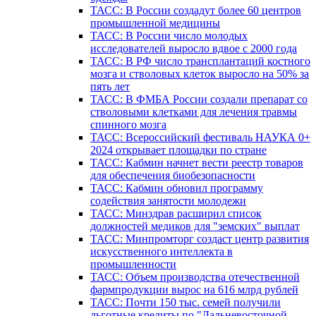
ТАСС: В России создадут более 60 центров
промышленной медицины
ТАСС: В России число молодых
исследователей выросло вдвое с 2000 года
ТАСС: В РФ число трансплантаций костного
мозга и стволовых клеток выросло на 50% за
пять лет
ТАСС: В ФМБА России создали препарат со
стволовыми клетками для лечения травмы
спинного мозга
ТАСС: Всероссийский фестиваль НАУКА 0+
2024 открывает площадки по стране
ТАСС: Кабмин начнет вести реестр товаров
для обеспечения биобезопасности
ТАСС: Кабмин обновил программу
содействия занятости молодежи
ТАСС: Минздрав расширил список
должностей медиков для "земских" выплат
ТАСС: Минпромторг создаст центр развития
искусственного интеллекта в
промышленности
ТАСС: Объем производства отечественной
фармпродукции вырос на 616 млрд рублей
ТАСС: Почти 150 тыс. семей получили
льготные кредиты по "Дальневосточной