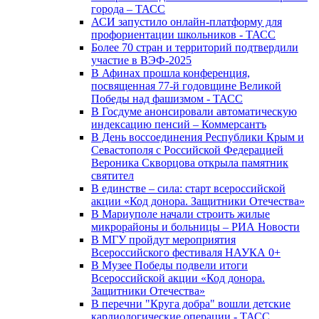
города – ТАСС
АСИ запустило онлайн-платформу для
профориентации школьников - ТАСС
Более 70 стран и территорий подтвердили
участие в ВЭФ-2025
В Афинах прошла конференция,
посвященная 77-й годовщине Великой
Победы над фашизмом - ТАСС
В Госдуме анонсировали автоматическую
индексацию пенсий – Коммерсантъ
В День воссоединения Республики Крым и
Севастополя с Российской Федерацией
Вероника Скворцова открыла памятник
святител
В единстве – сила: старт всероссийской
акции «Код донора. Защитники Отечества»
В Мариуполе начали строить жилые
микрорайоны и больницы – РИА Новости
В МГУ пройдут мероприятия
Всероссийского фестиваля НАУКА 0+
В Музее Победы подвели итоги
Всероссийской акции «Код донора.
Защитники Отечества»
В перечни "Круга добра" вошли детские
кардиологические операции - ТАСС