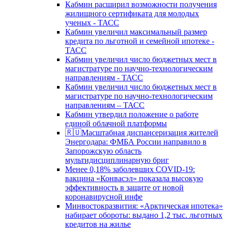
Кабмин расширил возможности получения
жилищного сертификата для молодых
ученых - ТАСС
Кабмин увеличил максимальный размер
кредита по льготной и семейной ипотеке -
ТАСС
Кабмин увеличил число бюджетных мест в
магистратуре по научно-технологическим
направлениям - ТАСС
Кабмин увеличил число бюджетных мест в
магистратуре по научно-технологическим
направлениям – ТАСС
Кабмин утвердил положение о работе
единой облачной платформы
🇷🇺Масштабная диспансеризация жителей
Энергодара: ФМБА России направило в
Запорожскую область
мультидисциплинарную бриг
Менее 0,18% заболевших COVID-19:
вакцина «Конвасэл» показала высокую
эффективность в защите от новой
коронавирусной инфе
Минвостокразвития: «Арктическая ипотека»
набирает обороты: выдано 1,2 тыс. льготных
кредитов на жилье