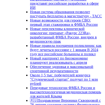
представят российские разработки в сфере
ИИ
Новая система образования позволит
поступать бесплатно в магистратуру - ТАСС
Новые возможности для героев СВО:
первый этап стажировки в ФМБА России
Новые перспективы клинической
онкологии: препарат «Ракурс 223Ra»,
разработанный ФМБА России, внедрен в
медицинскую прак
Новые правила посещения поликлиник: как
будут лечиться россияне с 1 января В 2024
году все российские больницы и поликл
Новый нацпроект по биоэкономике
планируют реализовывать с апреля
Обеспечение здоровья и максимальной
спортивной результативности
Около 1,5 тыс. победителей конкурса
"Студенческий стартап" получат по 1 млн
рублей
Передовые технологии ФМБА России и
высокотехнологичная медицинская помощь
для жителей Крыма
🇷🇺Поздравление Вероники Скворцовой с
78-летием создания системы Федерального