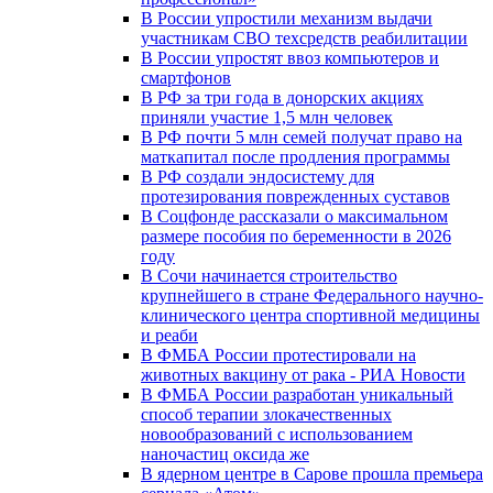
В России упростили механизм выдачи
участникам СВО техсредств реабилитации
В России упростят ввоз компьютеров и
смартфонов
В РФ за три года в донорских акциях
приняли участие 1,5 млн человек
В РФ почти 5 млн семей получат право на
маткапитал после продления программы
В РФ создали эндосистему для
протезирования поврежденных суставов
В Соцфонде рассказали о максимальном
размере пособия по беременности в 2026
году
В Сочи начинается строительство
крупнейшего в стране Федерального научно-
клинического центра спортивной медицины
и реаби
В ФМБА России протестировали на
животных вакцину от рака - РИА Новости
В ФМБА России разработан уникальный
способ терапии злокачественных
новообразований с использованием
наночастиц оксида же
В ядерном центре в Сарове прошла премьера