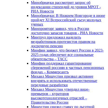
Минобрнауки рассмотрит запрос об
индексации стипендий до уровня МРОТ -
РИА Новости
Минобрнауки: В Нижнем Новгороде в июне
пройдет XI Всероссийский съезд молодых
ученых
Минпромторг заявил, что в России
достаточно запасов товаров - РИА Новости
Минтруд предложил наделить
медработников-протезистов правом на
досрочную пенсию
Минфин заявил, что бюджет России в 2023-
2025 годах обеспечит все социальные
обязательства – ТАСС
Минфин поддержал гарантирование
сбережений россиян в частных пенсионных
фондах – Коммерсантъ
Михаил Мишустин призвал активнее
внедрять и использовать отечественные
передовые разработки
Михаил Мишустин утвердил вице-
премьеров – кураторов
высокотехнологичных отраслей –
Правительство России
Мишустин снизил ставку по льготной