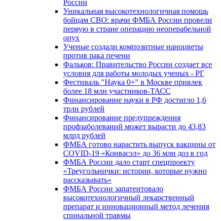
России
Уникальная высокотехнологичная помощь
бойцам СВО: врачи ФМБА России провели
первую в стране операцию неоперабельной
опух
Ученые создали композитные наноцветы
против рака печени
Фальков: Правительство России создает все
условия для работы молодых ученых - РГ
Фестиваль "Наука 0+" в Москве привлек
более 18 млн участников-ТАСС
Финансирование науки в РФ достигло 1,6
трлн рублей
Финансирование предупреждения
профзаболеваний может вырасти до 43,83
млрд рублей
ФМБА готово нарастить выпуск вакцины от
COVID-19 «Конвасэл» до 36 млн доз в год
ФМБА России дало старт спецпроекту
«Треугольнички: истории, которые нужно
рассказывать»
ФМБА России запатентовало
высокотехнологичный лекарственный
препарат и инновационный метод лечения
спинальной травмы