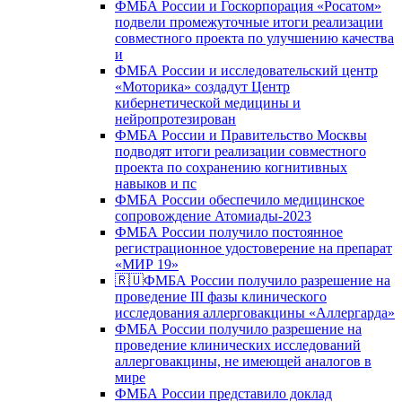
ФМБА России и Госкорпорация «Росатом»
подвели промежуточные итоги реализации
совместного проекта по улучшению качества
и
ФМБА России и исследовательский центр
«Моторика» создадут Центр
кибернетической медицины и
нейропротезирован
ФМБА России и Правительство Москвы
подводят итоги реализации совместного
проекта по сохранению когнитивных
навыков и пс
ФМБА России обеспечило медицинское
сопровождение Атомиады-2023
ФМБА России получило постоянное
регистрационное удостоверение на препарат
«МИР 19»
🇷🇺ФМБА России получило разрешение на
проведение III фазы клинического
исследования аллерговакцины «Аллергарда»
ФМБА России получило разрешение на
проведение клинических исследований
аллерговакцины, не имеющей аналогов в
мире
ФМБА России представило доклад