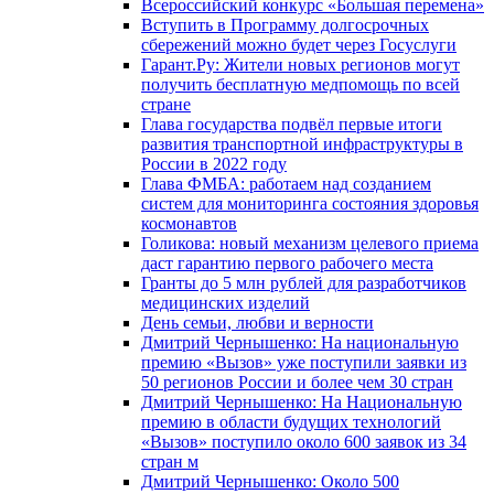
Всероссийский конкурс «Большая перемена»
Вступить в Программу долгосрочных
сбережений можно будет через Госуслуги
Гарант.Ру: Жители новых регионов могут
получить бесплатную медпомощь по всей
стране
Глава государства подвёл первые итоги
развития транспортной инфраструктуры в
России в 2022 году
Глава ФМБА: работаем над созданием
систем для мониторинга состояния здоровья
космонавтов
Голикова: новый механизм целевого приема
даст гарантию первого рабочего места
Гранты до 5 млн рублей для разработчиков
медицинских изделий
День семьи, любви и верности
Дмитрий Чернышенко: На национальную
премию «Вызов» уже поступили заявки из
50 регионов России и более чем 30 стран
Дмитрий Чернышенко: На Национальную
премию в области будущих технологий
«Вызов» поступило около 600 заявок из 34
стран м
Дмитрий Чернышенко: Около 500