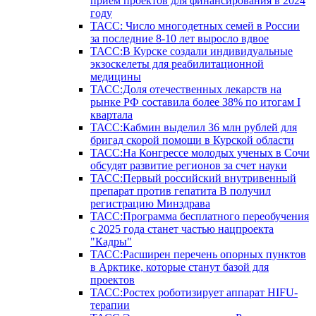
прием проектов для финансирования в 2024
году
ТАСС: Число многодетных семей в России
за последние 8-10 лет выросло вдвое
ТАСС:В Курске создали индивидуальные
экзоскелеты для реабилитационной
медицины
ТАСС:Доля отечественных лекарств на
рынке РФ составила более 38% по итогам I
квартала
ТАСС:Кабмин выделил 36 млн рублей для
бригад скорой помощи в Курской области
ТАСС:На Конгрессе молодых ученых в Сочи
обсудят развитие регионов за счет науки
ТАСС:Первый российский внутривенный
препарат против гепатита В получил
регистрацию Минздрава
ТАСС:Программа бесплатного переобучения
с 2025 года станет частью нацпроекта
"Кадры"
ТАСС:Расширен перечень опорных пунктов
в Арктике, которые станут базой для
проектов
ТАСС:Ростех роботизирует аппарат HIFU-
терапии