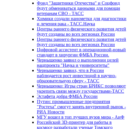
Фонд "Защитники Отечества" и Соцфонд
будут обмениваться данными для помощи
ветеранам СВО - ТАСС
Химики создали нанометки для диагностики
и лечения рака - ТАСС.Наука
Центры раннего физического развития детей
будут созданы во всех регионах России
Центры раннего физического развития детей
будут созданы во всех регионах России
Цифровой ассистент в операционной-новый
стандарт в хирургии ФМБА России.
Чернышенко заявил о выполнении целей
нацпроекта "Наука и университеты"
Чернышенко заявил, что в России
наблюдается рост инвестиций в научно-
образовательную сферу - ТАСС
Чернышенко: Игры стран БРИКС позволяют
укрепить связи между государствами-ТАСС
Эстафета добра ФМБА России
Путин: промышленные предприятия
"Ростеха" смогут занять внутренний рынок -
РИА Новости
МГУ вошел в топ лучших вузов мира - АиФ
Российский 3D-принтер для работы в
космосе разработали ученые Томского