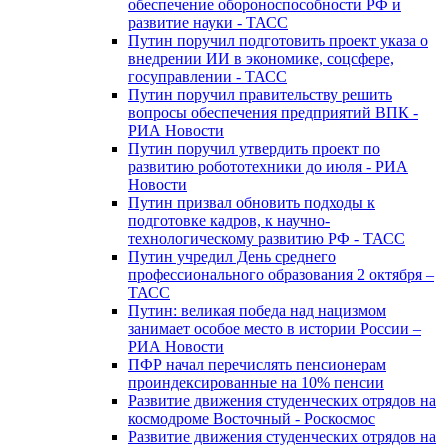
обеспечение обороноспособности РФ и
развитие науки - ТАСС
Путин поручил подготовить проект указа о
внедрении ИИ в экономике, соцсфере,
госуправлении - ТАСС
Путин поручил правительству решить
вопросы обеспечения предприятий ВПК -
РИА Новости
Путин поручил утвердить проект по
развитию робототехники до июля - РИА
Новости
Путин призвал обновить подходы к
подготовке кадров, к научно-
технологическому развитию РФ - ТАСС
Путин учредил День среднего
профессионального образования 2 октября –
ТАСС
Путин: великая победа над нацизмом
занимает особое место в истории России –
РИА Новости
ПФР начал перечислять пенсионерам
проиндексированные на 10% пенсии
Развитие движения студенческих отрядов на
космодроме Восточный - Роскосмос
Развитие движения студенческих отрядов на