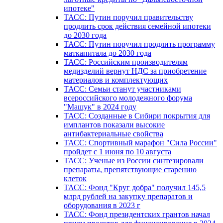
ипотеке"
ТАСС: Путин поручил правительству
продлить срок действия семейной ипотеки
до 2030 года
ТАСС: Путин поручил продлить программу
маткапитала до 2030 года
ТАСС: Российским производителям
медизделий вернут НДС за приобретение
материалов и комплектующих
ТАСС: Семьи станут участниками
всероссийского молодежного форума
"Машук" в 2024 году
ТАСС: Созданные в Сибири покрытия для
имплантов показали высокие
антибактериальные свойства
ТАСС: Спортивный марафон "Сила России"
пройдет с 1 июня по 10 августа
ТАСС: Ученые из России синтезировали
препараты, препятствующие старению
клеток
ТАСС: Фонд "Круг добра" получил 145,5
млрд рублей на закупку препаратов и
оборудования в 2023 г
ТАСС: Фонд президентских грантов начал