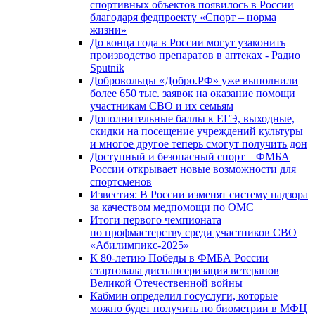
спортивных объектов появилось в России
благодаря федпроекту «Спорт – норма
жизни»
До конца года в России могут узаконить
производство препаратов в аптеках - Радио
Sputnik
Добровольцы «Добро.РФ» уже выполнили
более 650 тыс. заявок на оказание помощи
участникам СВО и их семьям
Дополнительные баллы к ЕГЭ, выходные,
скидки на посещение учреждений культуры
и многое другое теперь смогут получить дон
Доступный и безопасный спорт – ФМБА
России открывает новые возможности для
спортсменов
Известия: В России изменят систему надзора
за качеством медпомощи по ОМС
Итоги первого чемпионата
по профмастерству среди участников СВО
«Абилимпикс-2025»
К 80-летию Победы в ФМБА России
стартовала диспансеризация ветеранов
Великой Отечественной войны
Кабмин определил госуслуги, которые
можно будет получить по биометрии в МФЦ