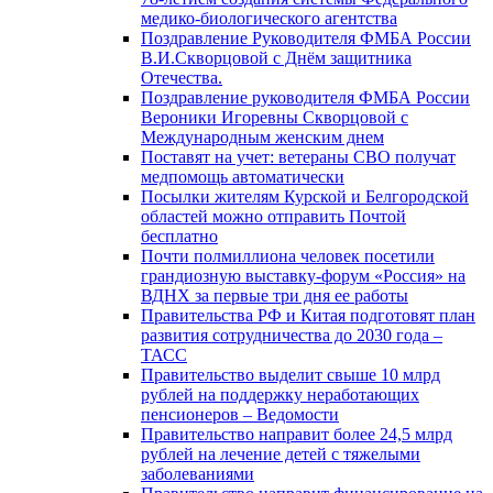
медико-биологического агентства
Поздравление Руководителя ФМБА России
В.И.Скворцовой с Днём защитника
Отечества.
Поздравление руководителя ФМБА России
Вероники Игоревны Скворцовой с
Международным женским днем
Поставят на учет: ветераны СВО получат
медпомощь автоматически
Посылки жителям Курской и Белгородской
областей можно отправить Почтой
бесплатно
Почти полмиллиона человек посетили
грандиозную выставку-форум «Россия» на
ВДНХ за первые три дня ее работы
Правительства РФ и Китая подготовят план
развития сотрудничества до 2030 года –
ТАСС
Правительство выделит свыше 10 млрд
рублей на поддержку неработающих
пенсионеров – Ведомости
Правительство направит более 24,5 млрд
рублей на лечение детей с тяжелыми
заболеваниями