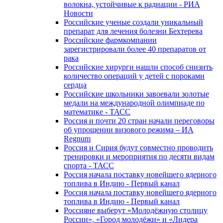
волокна, устойчивые к радиации - РИА
Новости
Российские ученые создали уникальный
препарат для лечения болезни Бехтерева
Российские фармкомпании
зарегистрировали более 40 препаратов от
рака
Российские хирурги нашли способ снизить
количество операций у детей с пороками
сердца
Российские школьники завоевали золотые
медали на международной олимпиаде по
математике - ТАСС
Россия и почти 20 стран начали переговоры
об упрощении визового режима – ИА
Regnum
Россия и Сирия будут совместно проводить
тренировки и мероприятия по десяти видам
спорта - ТАСС
Россия начала поставку новейшего ядерного
топлива в Индию - Первый канал
Россия начала поставку новейшего ядерного
топлива в Индию - Первый канал
Россияне выберут «Молодёжную столицу
России», «Город молодёжи» и «Лидера