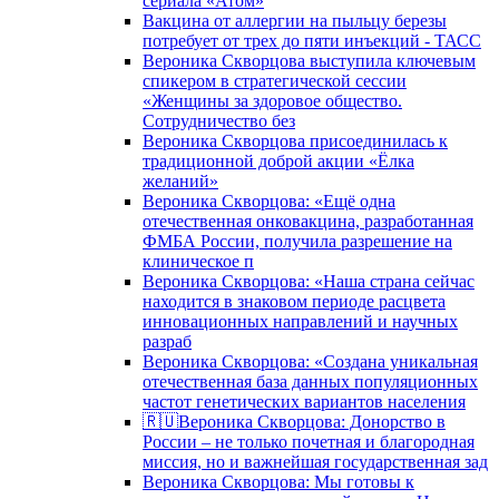
сериала «Атом»
Вакцина от аллергии на пыльцу березы
потребует от трех до пяти инъекций - ТАСС
Вероника Скворцова выступила ключевым
спикером в стратегической сессии
«Женщины за здоровое общество.
Сотрудничество без
Вероника Скворцова присоединилась к
традиционной доброй акции «Ёлка
желаний»
Вероника Скворцова: «Ещё одна
отечественная онковакцина, разработанная
ФМБА России, получила разрешение на
клиническое п
Вероника Скворцова: «Наша страна сейчас
находится в знаковом периоде расцвета
инновационных направлений и научных
разраб
Вероника Скворцова: «Создана уникальная
отечественная база данных популяционных
частот генетических вариантов населения
🇷🇺Вероника Скворцова: Донорство в
России – не только почетная и благородная
миссия, но и важнейшая государственная зад
Вероника Скворцова: Мы готовы к