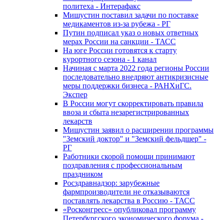
политеха - Интерафакс
Мишустин поставил задачи по поставке
медикаментов из-за рубежа - РГ
Путин подписал указ о новых ответных
мерах России на санкции - ТАСС
На юге России готовятся к старту
курортного сезона - 1 канал
Начиная с марта 2022 года регионы России
последовательно внедряют антикризисные
меры поддержки бизнеса - РАНХиГС.
Экспер
В России могут скорректировать правила
ввоза и сбыта незарегистрированных
лекарств
Мишустин заявил о расширении программы
"Земский доктор" и "Земский фельдшер" -
РГ
Работники скорой помощи принимают
поздравления с профессиональным
праздником
Росздравнадзор: зарубежные
фармпроизводители не отказываются
поставлять лекарства в Россию - ТАСС
«Росконгресс» опубликовал программу
Петербургского экономического форума -