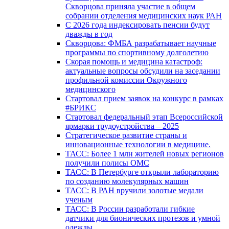
Скворцова приняла участие в общем
собрании отделения медицинских наук РАН
С 2026 года индексировать пенсии будут
дважды в год
Скворцова: ФМБА разрабатывает научные
программы по спортивному долголетию
Скорая помощь и медицина катастроф:
актуальные вопросы обсудили на заседании
профильной комиссии Окружного
медицинского
Стартовал прием заявок на конкурс в рамках
#БРИКС
Стартовал федеральный этап Всероссийской
ярмарки трудоустройства – 2025
Стратегическое развитие страны и
инновационные технологии в медицине.
ТАСС: Более 1 млн жителей новых регионов
получили полисы ОМС
ТАСС: В Петербурге открыли лабораторию
по созданию молекулярных машин
ТАСС: В РАН вручили золотые медали
ученым
ТАСС: В России разработали гибкие
датчики для бионических протезов и умной
одежды