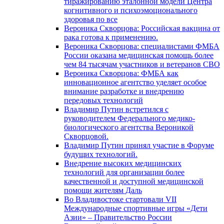
тиражированию эталонной модели Центра
когнитивного и психоэмоционального
здоровья по все
Вероника Скворцова: Российская вакцина от
рака готова к применению.
Вероника Скворцова: специалистами ФМБА
России оказана медицинская помощь более
чем 84 тысячам участников и ветеранов СВО
Вероника Скворцова: ФМБА как
инновационное агентство уделяет особое
внимание разработке и внедрению
передовых технологий
Владимир Путин встретился с
руководителем Федерального медико-
биологического агентства Вероникой
Скворцовой.
Владимир Путин принял участие в Форуме
будущих технологий.
Внедрение высоких медицинских
технологий для организации более
качественной и доступной медицинской
помощи жителям Даль
Во Владивостоке стартовали VII
Международные спортивные игры «Дети
Азии» – Правительство России