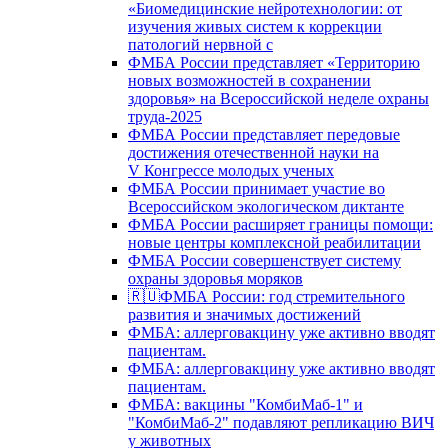
«Биомедицинские нейротехнологии: от
изучения живых систем к коррекции
патологий нервной с
ФМБА России представляет «Территорию
новых возможностей в сохранении
здоровья» на Всероссийской неделе охраны
труда-2025
ФМБА России представляет передовые
достижения отечественной науки на
V Конгрессе молодых ученых
ФМБА России принимает участие во
Всероссийском экологическом диктанте
ФМБА России расширяет границы помощи:
новые центры комплексной реабилитации
ФМБА России совершенствует систему
охраны здоровья моряков
🇷🇺ФМБА России: год стремительного
развития и значимых достижений
ФМБА: аллерговакцину уже активно вводят
пациентам.
ФМБА: аллерговакцину уже активно вводят
пациентам.
ФМБА: вакцины "КомбиМаб-1" и
"КомбиМаб-2" подавляют репликацию ВИЧ
у животных