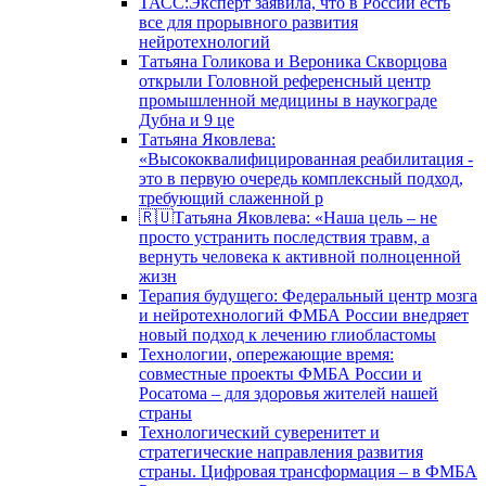
ТАСС:Эксперт заявила, что в России есть
все для прорывного развития
нейротехнологий
Татьяна Голикова и Вероника Скворцова
открыли Головной референсный центр
промышленной медицины в наукограде
Дубна и 9 це
Татьяна Яковлева:
«Высококвалифицированная реабилитация -
это в первую очередь комплексный подход,
требующий слаженной р
🇷🇺Татьяна Яковлева: «Наша цель – не
просто устранить последствия травм, а
вернуть человека к активной полноценной
жизн
Терапия будущего: Федеральный центр мозга
и нейротехнологий ФМБА России внедряет
новый подход к лечению глиобластомы
Технологии, опережающие время:
совместные проекты ФМБА России и
Росатома – для здоровья жителей нашей
страны
Технологический суверенитет и
стратегические направления развития
страны. Цифровая трансформация – в ФМБА