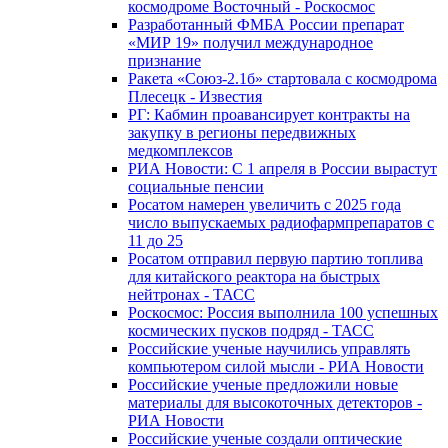
космодроме Восточный - Роскосмос
Разработанный ФМБА России препарат
«МИР 19» получил международное
признание
Ракета «Союз-2.1б» стартовала с космодрома
Плесецк - Известия
РГ: Кабмин проавансирует контракты на
закупку в регионы передвижных
медкомплексов
РИА Новости: С 1 апреля в России вырастут
социальные пенсии
Росатом намерен увеличить с 2025 года
число выпускаемых радиофармпрепаратов с
11 до 25
Росатом отправил первую партию топлива
для китайского реактора на быстрых
нейтронах - ТАСС
Роскосмос: Россия выполнила 100 успешных
космических пусков подряд - ТАСС
Российские ученые научились управлять
компьютером силой мысли - РИА Новости
Российские ученые предложили новые
материалы для высокоточных детекторов -
РИА Новости
Российские ученые создали оптические