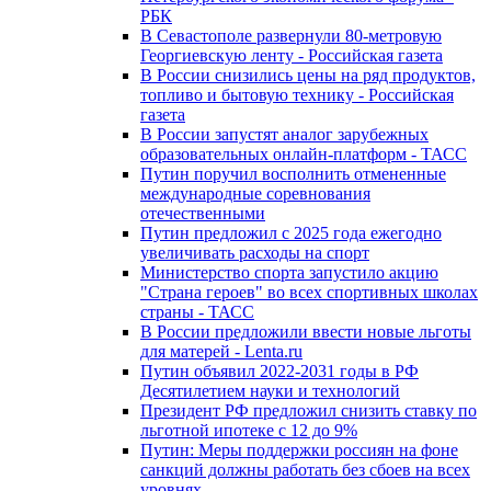
РБК
В Севастополе развернули 80-метровую
Георгиевскую ленту - Российская газета
В России снизились цены на ряд продуктов,
топливо и бытовую технику - Российская
газета
В России запустят аналог зарубежных
образовательных онлайн-платформ - ТАСС
Путин поручил восполнить отмененные
международные соревнования
отечественными
Путин предложил с 2025 года ежегодно
увеличивать расходы на спорт
Министерство спорта запустило акцию
"Страна героев" во всех спортивных школах
страны - ТАСС
В России предложили ввести новые льготы
для матерей - Lenta.ru
Путин объявил 2022-2031 годы в РФ
Десятилетием науки и технологий
Президент РФ предложил снизить ставку по
льготной ипотеке с 12 до 9%
Путин: Меры поддержки россиян на фоне
санкций должны работать без сбоев на всех
уровнях