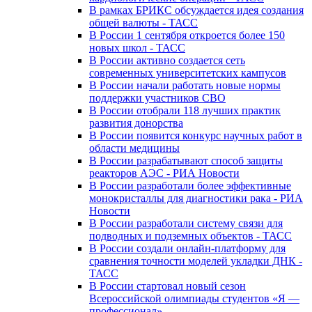
В рамках БРИКС обсуждается идея создания
общей валюты - ТАСС
В России 1 сентября откроется более 150
новых школ - ТАСС
В России активно создается сеть
современных университетских кампусов
В России начали работать новые нормы
поддержки участников СВО
В России отобрали 118 лучших практик
развития донорства
В России появится конкурс научных работ в
области медицины
В России разрабатывают способ защиты
реакторов АЭС - РИА Новости
В России разработали более эффективные
монокристаллы для диагностики рака - РИА
Новости
В России разработали систему связи для
подводных и подземных объектов - ТАСС
В России создали онлайн-платформу для
сравнения точности моделей укладки ДНК -
ТАСС
В России стартовал новый сезон
Всероссийской олимпиады студентов «Я —
профессионал»