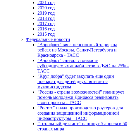
2021 год
2020 год
2019 год
2018 год
2017 год
2016 год
2015 год
Федеральные новости
"Аэрофлот" ввел пенсионный тариф на
рейсах из Москвы, Санкт-Петербурга и
Красноярска - ТАСС
"Аэрофлот" снизил стоимость
субсидируемых авиабилетов в ДФО на 25% -
ТАСС
"Круг добра" будет закупать еще один
препарат для детей двух-пяти лет с
муковисцидозом
"Россия - страна возможностей" планирует
помочь молодежи Донбасса реализовать
свои проекты - ТАСС
"Ростех" начал производство роутеров для
создания защищенной информационной
инфраструктуры - ТАСС
"Тотальный диктант" напишут 5 апреля в 50
странах мира