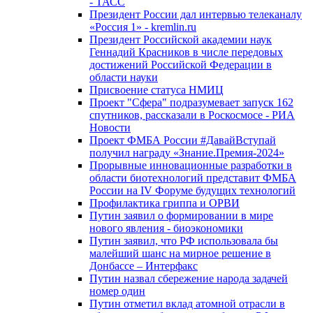
- ТАСС
Президент России дал интервью телеканалу
«Россия 1» - kremlin.ru
Президент Российской академии наук
Геннадий Красников в числе передовых
достижений Российской Федерации в
области науки
Присвоение статуса НМИЦ
Проект "Сфера" подразумевает запуск 162
спутников, рассказали в Роскосмосе - РИА
Новости
Проект ФМБА России #ДавайВступай
получил награду «Знание.Премия-2024»
Прорывные инновационные разработки в
области биотехнологий представит ФМБА
России на IV Форуме будущих технологий
Профилактика гриппа и ОРВИ
Путин заявил о формировании в мире
нового явления - биоэкономики
Путин заявил, что РФ использовала бы
малейший шанс на мирное решение в
Донбассе – Интерфакс
Путин назвал сбережение народа задачей
номер один
Путин отметил вклад атомной отрасли в