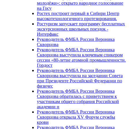
молодёжи»: открыто народное голосование
на Госу
Ростех построит первый в Сибири Центр
высокотехнологичного протезирования.
Ростуризм запускает программу бесплатных
экскурсионных школьных поездок -
Интерфакс
Руководитель ФМБА России Вероника
Скворцова
Руководитель ФМБА России Вероника
Скворцова выступила ключевым спикером
сессии «80-летие атомной промышленности.
Гордост
Руководитель ФМБА России Вероника
Скворцова выступила на заседании Совета
при Президенте Российской Федерации по
физичес
Руководитель ФМБА России Вероника
Скворцова обратилась с приветствием к
участникам общего собрания Российской
академии н
Руководитель ФМБА России Вероника
Скворцова открыла XV Форум службы
крови
Руководитель ФМБА России Вероника