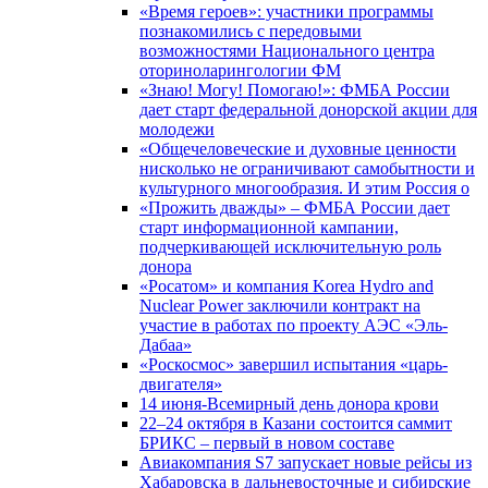
«Время героев»: участники программы
познакомились с передовыми
возможностями Национального центра
оториноларингологии ФМ
«Знаю! Могу! Помогаю!»: ФМБА России
дает старт федеральной донорской акции для
молодежи
«Общечеловеческие и духовные ценности
нисколько не ограничивают самобытности и
культурного многообразия. И этим Россия о
«Прожить дважды» – ФМБА России дает
старт информационной кампании,
подчеркивающей исключительную роль
донора
«Росатом» и компания Korea Hydro and
Nuclear Power заключили контракт на
участие в работах по проекту АЭС «Эль-
Дабаа»
«Роскосмос» завершил испытания «царь-
двигателя»
14 июня-Всемирный день донора крови
22–24 октября в Казани состоится саммит
БРИКС – первый в новом составе
Авиакомпания S7 запускает новые рейсы из
Хабаровска в дальневосточные и сибирские