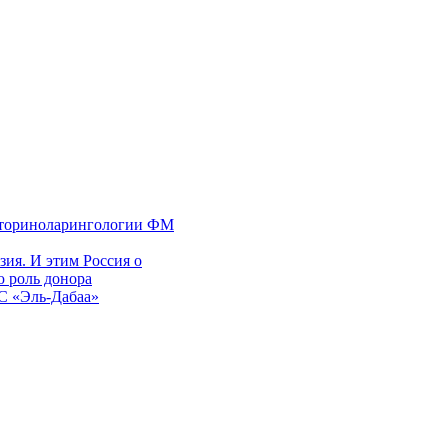
 оториноларингологии ФМ
ия. И этим Россия о
 роль донора
ЭС «Эль-Дабаа»