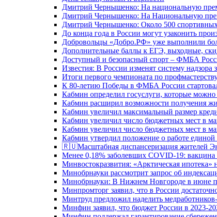
Дмитрий Чернышенко: На национальную преми
Дмитрий Чернышенко: На Национальную преми
Дмитрий Чернышенко: Около 500 спортивных 
До конца года в России могут узаконить произ
Добровольцы «Добро.РФ» уже выполнили боле
Дополнительные баллы к ЕГЭ, выходные, скид
Доступный и безопасный спорт – ФМБА Росс
Известия: В России изменят систему надзора
Итоги первого чемпионата по профмастерств
К 80-летию Победы в ФМБА России стартовал
Кабмин определил госуслуги, которые можно
Кабмин расширил возможности получения жи
Кабмин увеличил максимальный размер креди
Кабмин увеличил число бюджетных мест в ма
Кабмин увеличил число бюджетных мест в ма
Кабмин утвердил положение о работе единой
🇷🇺Масштабная диспансеризация жителей Э
Менее 0,18% заболевших COVID-19: вакцина 
Минвостокразвития: «Арктическая ипотека» н
Минобрнауки рассмотрит запрос об индекса
Минобрнауки: В Нижнем Новгороде в июне п
Минпромторг заявил, что в России достаточн
Минтруд предложил наделить медработников-
Минфин заявил, что бюджет России в 2023-20
Минфин поддержал гарантирование сбережен