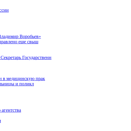
ссии
Владимир Воробьев»
аправлено еще свыш
Секретарь Государственн
н в медицинскую прак
ольницы и поликл
 агентства
м