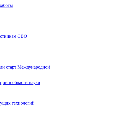
работы
частникам СВО
али старт Международной
ции в области науки
дущих технологий