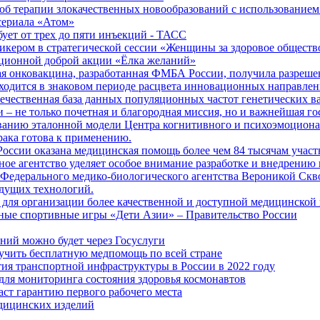
б терапии злокачественных новообразований с использованием
сериала «Атом»
бует от трех до пяти инъекций - ТАСС
кером в стратегической сессии «Женщины за здоровое общество
иционной доброй акции «Ёлка желаний»
я онковакцина, разработанная ФМБА России, получила разреше
ходится в знаковом периоде расцвета инновационных направлен
ечественная база данных популяционных частот генетических в
– не только почетная и благородная миссия, но и важнейшая го
анию эталонной модели Центра когнитивного и психоэмоционал
рака готова к применению.
ссии оказана медицинская помощь более чем 84 тысячам участ
е агентство уделяет особое внимание разработке и внедрению
 Федерального медико-биологического агентства Вероникой Скв
дущих технологий.
для организации более качественной и доступной медицинской
ные спортивные игры «Дети Азии» – Правительство России
ний можно будет через Госуслуги
учить бесплатную медпомощь по всей стране
тия транспортной инфраструктуры в России в 2022 году
для мониторинга состояния здоровья космонавтов
аст гарантию первого рабочего места
едицинских изделий