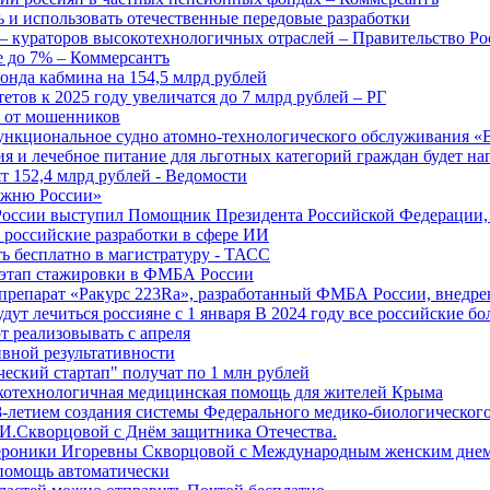
 и использовать отечественные передовые разработки
 кураторов высокотехнологичных отраслей – Правительство Ро
е до 7% – Коммерсантъ
онда кабмина на 154,5 млрд рублей
тов к 2025 году увеличатся до 7 млрд рублей – РГ
ы от мошенников
ункциональное судно атомно-технологического обслуживания «
ия и лечебное питание для льготных категорий граждан будет н
т 152,4 млрд рублей - Ведомости
Лыжню России»
оссии выступил Помощник Президента Российской Федерации, 
т российские разработки в сфере ИИ
ть бесплатно в магистратуру - ТАСС
 этап стажировки в ФМБА России
препарат «Ракурс 223Ra», разработанный ФМБА России, внедре
ут лечиться россияне с 1 января В 2024 году все российские б
 реализовывать с апреля
вной результативности
ческий стартап" получат по 1 млн рублей
отехнологичная медицинская помощь для жителей Крыма
-летием создания системы Федерального медико-биологического
И.Скворцовой с Днём защитника Отечества.
ероники Игоревны Скворцовой с Международным женским дне
дпомощь автоматически