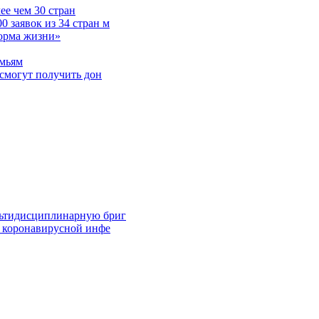
е чем 30 стран
 заявок из 34 стран м
норма жизни»
емьям
смогут получить дон
льтидисциплинарную бриг
й коронавирусной инфе