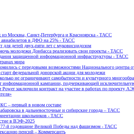
х из Москвы, Санкт-Петербурга и Красноярска - ТАСС
х авиабилетов в ДФО на 25% - ТАСС
т для детей двух-пяти лет с муковисцидозом
омочь молодежи Донбасса реализовать свои проекты - ТАСС
создания защищенной информационной инфраструктуры - ТАСС
странах мира
акомились с передовыми возможностями Национального центра
старт федеральной донорской акции для молодежи
олько не ограничивают самобытности и культурного многообраз
т информационной кампании, подчеркивающей исключительную
r Power заключили контракт на участие в работах по проекту А
ателя»
ИКС – первый в новом составе
абаровска в дальневосточные и сибирские города – ТАСС
риентации школьников - ТАСС
астие в ВЭФ-2025
 77-й годовщине Великой Победы над фашизмом - ТАСС
дексацию пенсий – Коммерсантъ