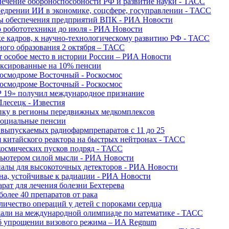
печение обороноспособности РФ и развитие науки - ТАСС
недрении ИИ в экономике, соцсфере, госуправлении - ТАСС
сы обеспечения предприятий ВПК - РИА Новости
ю робототехники до июля - РИА Новости
е кадров, к научно-технологическому развитию РФ - ТАСС
ного образования 2 октября – ТАСС
т особое место в истории России – РИА Новости
ексированные на 10% пенсии
космодроме Восточный - Роскосмос
космодроме Восточный - Роскосмос
 19» получил международное признание
Плесецк - Известия
упку в регионы передвижных медкомплексов
социальные пенсии
о выпускаемых радиофармпрепаратов с 11 до 25
 китайского реактора на быстрых нейтронах - ТАСС
космических пусков подряд - ТАСС
пьютером силой мысли - РИА Новости
алы для высокоточных детекторов - РИА Новости
на, устойчивые к радиации - РИА Новости
рат для лечения болезни Бехтерева
олее 40 препаратов от рака
личество операций у детей с пороками сердца
дали на международной олимпиаде по математике - ТАСС
 об упрощении визового режима – ИА Regnum