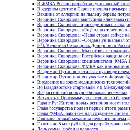
В ФМБА России разработан уникальный спосо
В ядерном центре в Сарове прошла премьера 
Вакцина от аллергии на пыльцу березы потре
Вероника Скворцова выступила ключевым спи
Вероника Скворцова присоединилась к трад
Вероника Скворцова: «Ещё одна отечественна
Вероника Скворцова: «Наша страна сейчас на
Вероника Скворцова: «Создана уникальная от
🇷🇺Вероника Скворцова: Донорство в России 
Вероника Скворцова: Мы готовы к тиражиров
Вероника Скворцова: Российская вакцина от 
Вероника Скворцова: специалистами ФМБА Ро
Вероника Скворцова: ФМБА как инновационно
Владимир Путин встретился с руководителем
Владимир Путин принял участие в Форуме бу
Внедрение высоких медицинских технологий 
Во Владивостоке стартовали VII Международ
Всероссийский конкурс «Большая перемена»
Вступить в Программу долгосрочных сбереже
Гарант.Ру: Жители новых регионов могут пол
Глава государства подвёл первые итоги разви
Глава ФМБА: работаем над созданием систем 
Голикова: новый механизм целевого приема д
Гранты до 5 млн рублей для разработчиков м
День семьи, любви и верности