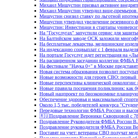
Михаил Мишустин призвал активнее внедрять
Михаил Мишустин утвердил вице-премьеров –
Мишустин снизил ставку по льготной ипотек
Мишустин утвердил увеличение резервного ф
Мишустин: Инвестиции в стартапы университе
На "Госуслугах" запустили сервис для защит
На Балтийском заводе ОСК заложили многоф
На бесплатные лекарства, медицинские издел
На индексацию соцвыплат с 1 февраля выделя
На портале Госуслуг идет регистрация на «
На расширенном заседании коллегии ФМБА Р
На фестивале "Наука 0+" в Москве представя
Новая система образования позволит поступа
Новые возможности для героев СВО: первый
Новые перспективы клинической онкологии: 
Новые правила посещения поликлиник: как буд
Новый нацпроект по биоэкономике планируют
Обеспечение здоровья и максимальной спорти
Около 1,5 тыс. победителей конкурса "Студен
Передовые технологии ФМБА России и высок
🇷🇺Поздравление Вероники Скворцовой с 78
Поздравление Руководителя ФМБА России В.
Поздравление руководителя ФМБА России В
Поставят на учет: ветераны СВО получат ме