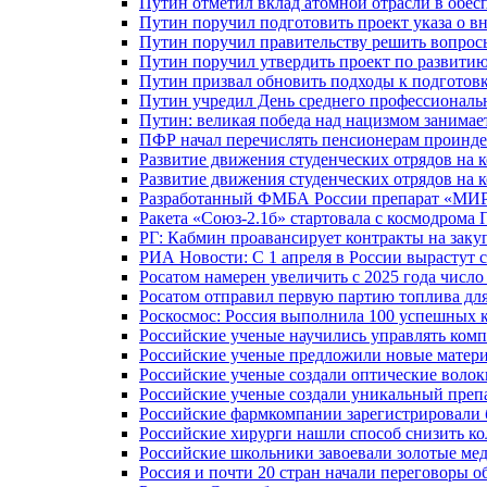
Путин отметил вклад атомной отрасли в обес
Путин поручил подготовить проект указа о в
Путин поручил правительству решить вопро
Путин поручил утвердить проект по развити
Путин призвал обновить подходы к подготовк
Путин учредил День среднего профессиональ
Путин: великая победа над нацизмом занимае
ПФР начал перечислять пенсионерам проинд
Развитие движения студенческих отрядов на 
Развитие движения студенческих отрядов на 
Разработанный ФМБА России препарат «МИР
Ракета «Союз-2.1б» стартовала с космодрома 
РГ: Кабмин проавансирует контракты на зак
РИА Новости: С 1 апреля в России вырастут 
Росатом намерен увеличить с 2025 года числ
Росатом отправил первую партию топлива для
Роскосмос: Россия выполнила 100 успешных 
Российские ученые научились управлять ком
Российские ученые предложили новые матери
Российские ученые создали оптические волок
Российские ученые создали уникальный препа
Российские фармкомпании зарегистрировали б
Российские хирурги нашли способ снизить ко
Российские школьники завоевали золотые ме
Россия и почти 20 стран начали переговоры