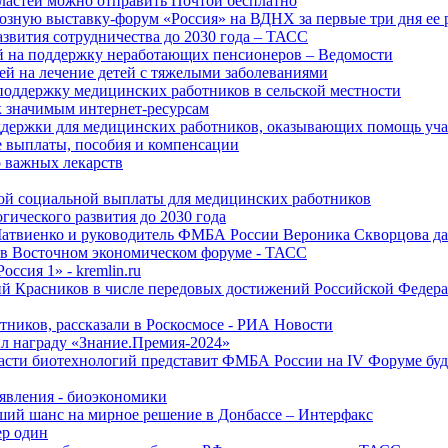
ластей можно отправить Почтой бесплатно
озную выставку-форум «Россия» на ВДНХ за первые три дня ее 
азвития сотрудничества до 2030 года – ТАСС
й на поддержку неработающих пенсионеров – Ведомости
лей на лечение детей с тяжелыми заболеваниями
поддержку медицинских работников в сельской местности
к значимым интернет-ресурсам
оддержки для медицинских работников, оказывающих помощь у
 выплаты, пособия и компенсации
 важных лекарств
ой социальной выплаты для медицинских работников
ического развития до 2030 года
Матвиенко и руководитель ФМБА России Вероника Скворцова д
е в Восточном экономическом форуме - ТАСС
ссия 1» - kremlin.ru
ий Красников в числе передовых достижений Российской Федера
тников, рассказали в Роскосмосе - РИА Новости
 награду «Знание.Премия-2024»
асти биотехнологий представит ФМБА России на IV Форуме бу
явления - биоэкономики
ший шанс на мирное решение в Донбассе – Интерфакс
ер один