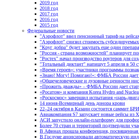
2019 год
2018 год
2017 год
2016 год
2015 год
Федеральные новости
"Аэрофлот" ввел пенсионный тариф на рейса
"Аэрофлот" снизил стоимость субсидируемы
"Круг добра" будет закупать еще один препара
"Россия - страна возможностей" планирует п
"Ростех" начал производство роутеров для 
"Тотальный диктант" напишут 5 апреля в 50 
«Время героев»: участники программы позн
«Знаю! Могу! Помогаю!»: ФМБА России дает 
«Общечеловеческие и духовные ценности ниск
«Прожить дважды» – ФМБА России дает стар
«Росатом» и компания Korea Hydro and Nuclea
«Роскосмос» завершил испытания «царь-двиг
14 июня-Всемирный день донора крови
22–24 октября в Казани состоится саммит БР
Авиакомпания S7 запускает новые рейсы из Х
АСИ запустило онлайн-платформу для профо
Более 70 стран и территорий подтвердили уч
В Афинах прошла конференция, посвященная
В Госдуме анонсировали автоматическую ин