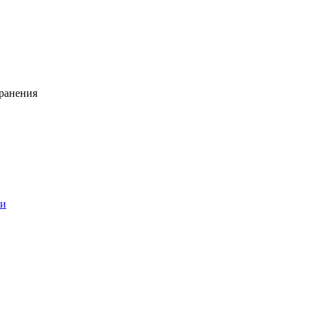
ранения
ии