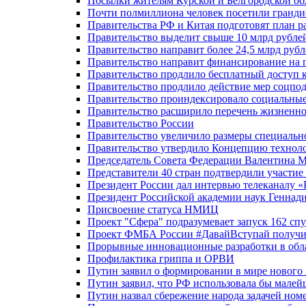
Посылки жителям Курской и Белгородской об
Почти полмиллиона человек посетили гранди
Правительства РФ и Китая подготовят план р
Правительство выделит свыше 10 млрд рубле
Правительство направит более 24,5 млрд руб
Правительство направит финансирование на 
Правительство продлило бесплатный доступ 
Правительство продлило действие мер соцп
Правительство проиндексировало социальные
Правительство расширило перечень жизненно
Правительство России
Правительство увеличило размеры специальн
Правительство утвердило Концепцию технолог
Председатель Совета Федерации Валентина 
Представители 40 стран подтвердили участи
Президент России дал интервью телеканалу «Ро
Президент Российской академии наук Геннад
Присвоение статуса НМИЦ
Проект "Сфера" подразумевает запуск 162 спу
Проект ФМБА России #ДавайВступай получил
Прорывные инновационные разработки в обл
Профилактика гриппа и ОРВИ
Путин заявил о формировании в мире нового 
Путин заявил, что РФ использовала бы малей
Путин назвал сбережение народа задачей ном