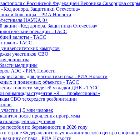
вастополя с Российской Федерацией Вероника Скворцова откры
и «Код донора. Защитники Отечества»
йоны и больницы – РИА Новости
о фестиваля НАУКА 0+
й акции «Код донора. Защитники Отечества»
диологические операции - ТАСС
общей валюты - ТАСС
ых школ - ТАСС
х университетских кампусов
ержки участников СВО
тия донорства
области медицины
торов АЭС - РИА Новости
нокристаллы для диагностики рака - РИА Новости
водных и подземных объектов - ТАСС
внения точности моделей укладки ДНК - ТАСС
кой олимпиады студентов «Я — профессионал»
икам СВО техсредств реабилитации
фонов
 участие 1,5 млн человек
ткапитал после продления программы
ия поврежденных суставов
ре пособия по беременности в 2026 году
о в стране Федерального научно-клинического центра спортивн
 вакцину от рака - РИА Новости