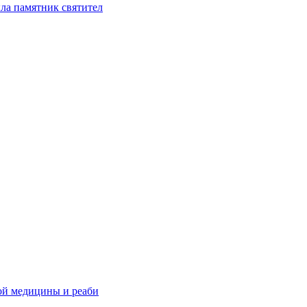
ла памятник святител
ой медицины и реаби