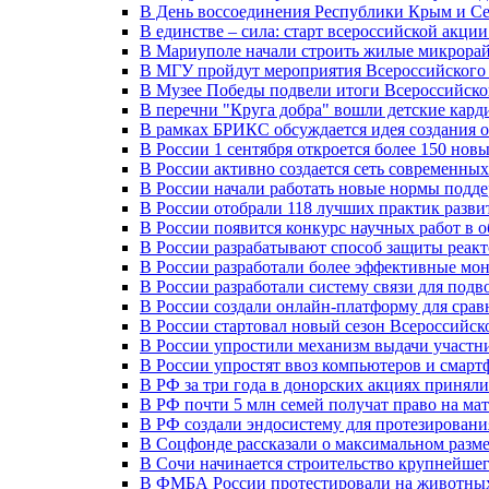
В День воссоединения Республики Крым и Се
В единстве – сила: старт всероссийской акци
В Мариуполе начали строить жилые микрора
В МГУ пройдут мероприятия Всероссийског
В Музее Победы подвели итоги Всероссийско
В перечни "Круга добра" вошли детские кар
В рамках БРИКС обсуждается идея создания 
В России 1 сентября откроется более 150 нов
В России активно создается сеть современны
В России начали работать новые нормы подд
В России отобрали 118 лучших практик разви
В России появится конкурс научных работ в 
В России разрабатывают способ защиты реак
В России разработали более эффективные мо
В России разработали систему связи для под
В России создали онлайн-платформу для сра
В России стартовал новый сезон Всероссийс
В России упростили механизм выдачи участн
В России упростят ввоз компьютеров и смарт
В РФ за три года в донорских акциях приняли
В РФ почти 5 млн семей получат право на ма
В РФ создали эндосистему для протезирован
В Соцфонде рассказали о максимальном разме
В Сочи начинается строительство крупнейшег
В ФМБА России протестировали на животных