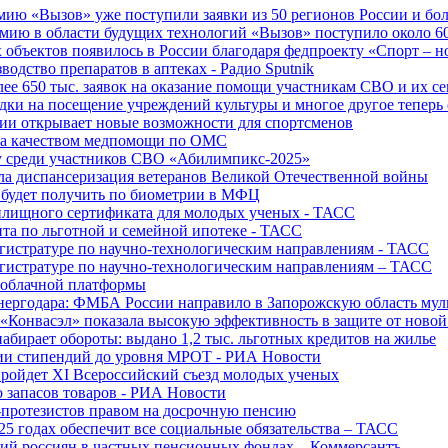
ю «Вызов» уже поступили заявки из 50 регионов России и боле
ю в области будущих технологий «Вызов» поступило около 600
объектов появилось в России благодаря федпроекту «Спорт – 
водство препаратов в аптеках - Радио Sputnik
е 650 тыс. заявок на оказание помощи участникам СВО и их с
ки на посещение учреждений культуры и многое другое теперь 
ии открывает новые возможности для спортсменов
 за качеством медпомощи по ОМС
у среди участников СВО «Абилимпикс-2025»
а диспансеризация ветеранов Великой Отечественной войны
 будет получить по биометрии в МФЦ
лищного сертификата для молодых ученых - ТАСС
та по льготной и семейной ипотеке - ТАСС
гистратуре по научно-технологическим направлениям - ТАСС
гистратуре по научно-технологическим направлениям – ТАСС
 облачной платформы
нергодара: ФМБА России направило в Запорожскую область му
«Конвасэл» показала высокую эффективность в защите от ново
абирает обороты: выдано 1,2 тыс. льготных кредитов на жилье
ции стипендий до уровня МРОТ - РИА Новости
ройдет XI Всероссийский съезд молодых ученых
о запасов товаров - РИА Новости
протезистов правом на досрочную пенсию
25 годах обеспечит все социальные обязательства – ТАСС
ий россиян в частных пенсионных фондах – Коммерсантъ