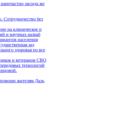
 наночастиц оксида же
. Сотрудничество без
ние на клиническое п
ий и научных разраб
ариантов населения
сударственная зад
ьного здоровья по все
ников и ветеранов СВО
 передовых технологий
орцовой.
 помощи жителям Даль