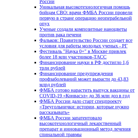
России
Уникальная высокотехнологичная помощь
бойцам СВО: врачи ФМБА России провели
первую в стране операцию неоперабельной
опух
Ученые создали композитные наноцветы
против рака печени
Фальков: Правительство России создает все
условия для работы молодых ученых - РГ
Фестиваль "Наука 0+" в Москве привлек
более 18 млн участников-ТАСС
Финансирование науки в РФ достигло 1,6
трлн рублей
Финансирование предупреждения
профзаболеваний может вырасти до 43,83
млрд рублей
ФМБА готово нарастить выпуск вакцины от
COVID-19 «Конвасэл» до 36 млн доз в год
ФМБА России дало старт спецпроекту
«Треугольнички: истории, которые нужно
рассказывать»
ФМБА России запатентовало
высокотехнологичный лекарственный
препарат и инновационный метод лечения
спинальной травмы