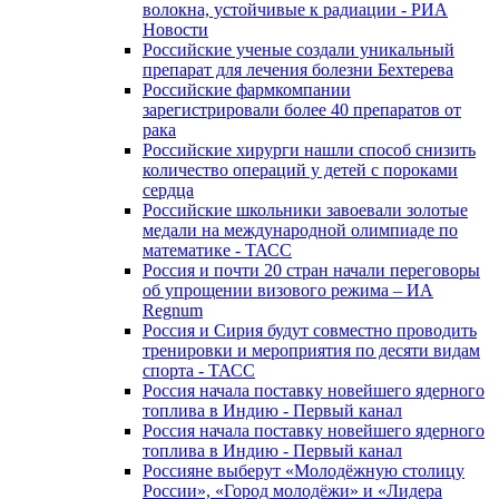
волокна, устойчивые к радиации - РИА
Новости
Российские ученые создали уникальный
препарат для лечения болезни Бехтерева
Российские фармкомпании
зарегистрировали более 40 препаратов от
рака
Российские хирурги нашли способ снизить
количество операций у детей с пороками
сердца
Российские школьники завоевали золотые
медали на международной олимпиаде по
математике - ТАСС
Россия и почти 20 стран начали переговоры
об упрощении визового режима – ИА
Regnum
Россия и Сирия будут совместно проводить
тренировки и мероприятия по десяти видам
спорта - ТАСС
Россия начала поставку новейшего ядерного
топлива в Индию - Первый канал
Россия начала поставку новейшего ядерного
топлива в Индию - Первый канал
Россияне выберут «Молодёжную столицу
России», «Город молодёжи» и «Лидера