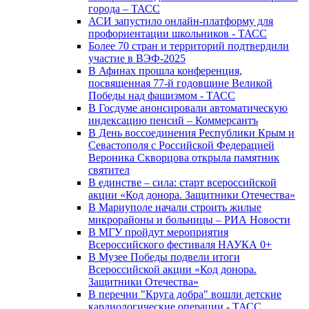
города – ТАСС
АСИ запустило онлайн-платформу для
профориентации школьников - ТАСС
Более 70 стран и территорий подтвердили
участие в ВЭФ-2025
В Афинах прошла конференция,
посвященная 77-й годовщине Великой
Победы над фашизмом - ТАСС
В Госдуме анонсировали автоматическую
индексацию пенсий – Коммерсантъ
В День воссоединения Республики Крым и
Севастополя с Российской Федерацией
Вероника Скворцова открыла памятник
святител
В единстве – сила: старт всероссийской
акции «Код донора. Защитники Отечества»
В Мариуполе начали строить жилые
микрорайоны и больницы – РИА Новости
В МГУ пройдут мероприятия
Всероссийского фестиваля НАУКА 0+
В Музее Победы подвели итоги
Всероссийской акции «Код донора.
Защитники Отечества»
В перечни "Круга добра" вошли детские
кардиологические операции - ТАСС