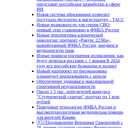
представят российские разработки в сфере
ИИ
Новая система образования позволит
поступать бесплатно в магистратуру - ТАСС
Новые возможности для героев СВО:
первый этап стажировки в ФМБА России
Новые перспективы клинической
онкологии: препарат «Ракурс 223Ra»,
разработанный ФМБА России, внедрен в
медицинскую прак
Новые правила посещения поликлиник: как
будут лечиться россияне с 1 января В 2024
году все российские больницы и поликл
Новый нацпроект по биоэкономике
планируют реализовывать с апреля
Обеспечение здоровья и максимальной
спортивной результативности
Около 1,5 тыс. победителей конкурса
"Студенческий стартап" получат по 1 млн
рублей
Передовые технологии ФМБА России и
высокотехнологичная медицинская помощь
для жителей Крыма
🇷🇺Поздравление Вероники Скворцовой с
78-летием создания системы Федерального