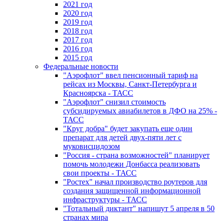
2021 год
2020 год
2019 год
2018 год
2017 год
2016 год
2015 год
Федеральные новости
"Аэрофлот" ввел пенсионный тариф на
рейсах из Москвы, Санкт-Петербурга и
Красноярска - ТАСС
"Аэрофлот" снизил стоимость
субсидируемых авиабилетов в ДФО на 25% -
ТАСС
"Круг добра" будет закупать еще один
препарат для детей двух-пяти лет с
муковисцидозом
"Россия - страна возможностей" планирует
помочь молодежи Донбасса реализовать
свои проекты - ТАСС
"Ростех" начал производство роутеров для
создания защищенной информационной
инфраструктуры - ТАСС
"Тотальный диктант" напишут 5 апреля в 50
странах мира