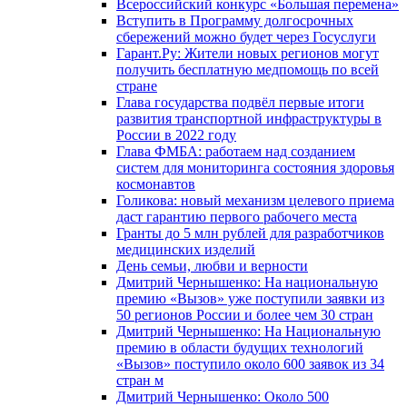
Всероссийский конкурс «Большая перемена»
Вступить в Программу долгосрочных
сбережений можно будет через Госуслуги
Гарант.Ру: Жители новых регионов могут
получить бесплатную медпомощь по всей
стране
Глава государства подвёл первые итоги
развития транспортной инфраструктуры в
России в 2022 году
Глава ФМБА: работаем над созданием
систем для мониторинга состояния здоровья
космонавтов
Голикова: новый механизм целевого приема
даст гарантию первого рабочего места
Гранты до 5 млн рублей для разработчиков
медицинских изделий
День семьи, любви и верности
Дмитрий Чернышенко: На национальную
премию «Вызов» уже поступили заявки из
50 регионов России и более чем 30 стран
Дмитрий Чернышенко: На Национальную
премию в области будущих технологий
«Вызов» поступило около 600 заявок из 34
стран м
Дмитрий Чернышенко: Около 500