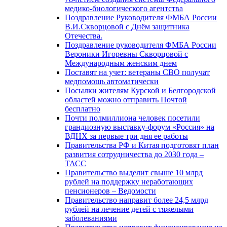
медико-биологического агентства
Поздравление Руководителя ФМБА России
В.И.Скворцовой с Днём защитника
Отечества.
Поздравление руководителя ФМБА России
Вероники Игоревны Скворцовой с
Международным женским днем
Поставят на учет: ветераны СВО получат
медпомощь автоматически
Посылки жителям Курской и Белгородской
областей можно отправить Почтой
бесплатно
Почти полмиллиона человек посетили
грандиозную выставку-форум «Россия» на
ВДНХ за первые три дня ее работы
Правительства РФ и Китая подготовят план
развития сотрудничества до 2030 года –
ТАСС
Правительство выделит свыше 10 млрд
рублей на поддержку неработающих
пенсионеров – Ведомости
Правительство направит более 24,5 млрд
рублей на лечение детей с тяжелыми
заболеваниями