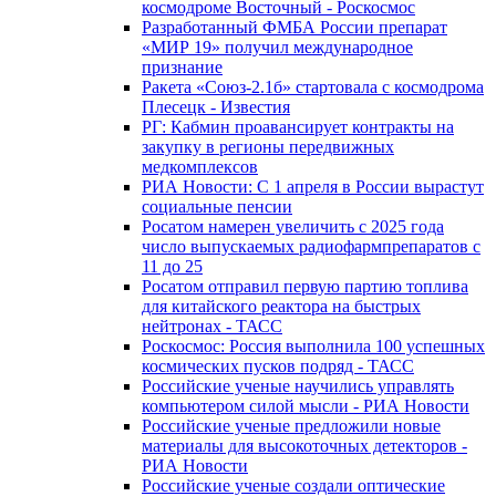
космодроме Восточный - Роскосмос
Разработанный ФМБА России препарат
«МИР 19» получил международное
признание
Ракета «Союз-2.1б» стартовала с космодрома
Плесецк - Известия
РГ: Кабмин проавансирует контракты на
закупку в регионы передвижных
медкомплексов
РИА Новости: С 1 апреля в России вырастут
социальные пенсии
Росатом намерен увеличить с 2025 года
число выпускаемых радиофармпрепаратов с
11 до 25
Росатом отправил первую партию топлива
для китайского реактора на быстрых
нейтронах - ТАСС
Роскосмос: Россия выполнила 100 успешных
космических пусков подряд - ТАСС
Российские ученые научились управлять
компьютером силой мысли - РИА Новости
Российские ученые предложили новые
материалы для высокоточных детекторов -
РИА Новости
Российские ученые создали оптические