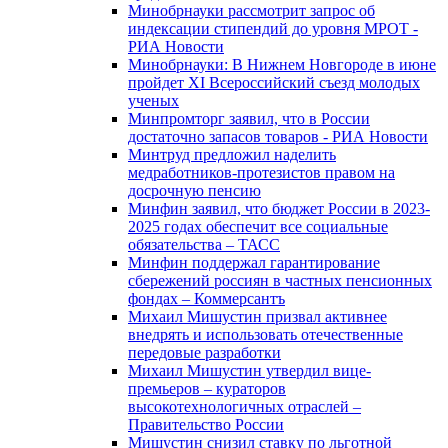
Минобрнауки рассмотрит запрос об
индексации стипендий до уровня МРОТ -
РИА Новости
Минобрнауки: В Нижнем Новгороде в июне
пройдет XI Всероссийский съезд молодых
ученых
Минпромторг заявил, что в России
достаточно запасов товаров - РИА Новости
Минтруд предложил наделить
медработников-протезистов правом на
досрочную пенсию
Минфин заявил, что бюджет России в 2023-
2025 годах обеспечит все социальные
обязательства – ТАСС
Минфин поддержал гарантирование
сбережений россиян в частных пенсионных
фондах – Коммерсантъ
Михаил Мишустин призвал активнее
внедрять и использовать отечественные
передовые разработки
Михаил Мишустин утвердил вице-
премьеров – кураторов
высокотехнологичных отраслей –
Правительство России
Мишустин снизил ставку по льготной