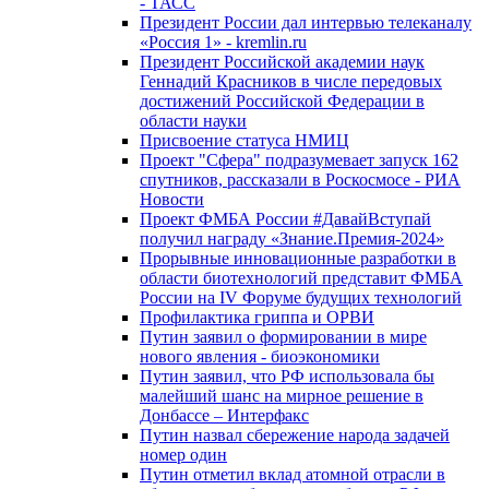
- ТАСС
Президент России дал интервью телеканалу
«Россия 1» - kremlin.ru
Президент Российской академии наук
Геннадий Красников в числе передовых
достижений Российской Федерации в
области науки
Присвоение статуса НМИЦ
Проект "Сфера" подразумевает запуск 162
спутников, рассказали в Роскосмосе - РИА
Новости
Проект ФМБА России #ДавайВступай
получил награду «Знание.Премия-2024»
Прорывные инновационные разработки в
области биотехнологий представит ФМБА
России на IV Форуме будущих технологий
Профилактика гриппа и ОРВИ
Путин заявил о формировании в мире
нового явления - биоэкономики
Путин заявил, что РФ использовала бы
малейший шанс на мирное решение в
Донбассе – Интерфакс
Путин назвал сбережение народа задачей
номер один
Путин отметил вклад атомной отрасли в