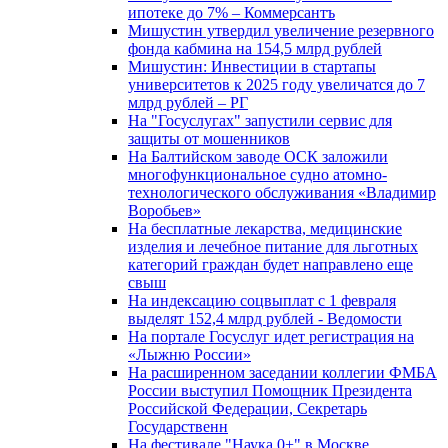
ипотеке до 7% – Коммерсантъ
Мишустин утвердил увеличение резервного
фонда кабмина на 154,5 млрд рублей
Мишустин: Инвестиции в стартапы
университетов к 2025 году увеличатся до 7
млрд рублей – РГ
На "Госуслугах" запустили сервис для
защиты от мошенников
На Балтийском заводе ОСК заложили
многофункциональное судно атомно-
технологического обслуживания «Владимир
Воробьев»
На бесплатные лекарства, медицинские
изделия и лечебное питание для льготных
категорий граждан будет направлено еще
свыш
На индексацию соцвыплат с 1 февраля
выделят 152,4 млрд рублей - Ведомости
На портале Госуслуг идет регистрация на
«Лыжню России»
На расширенном заседании коллегии ФМБА
России выступил Помощник Президента
Российской Федерации, Секретарь
Государственн
На фестивале "Наука 0+" в Москве