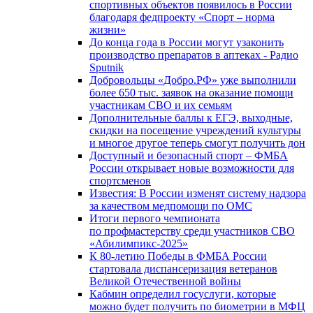
спортивных объектов появилось в России
благодаря федпроекту «Спорт – норма
жизни»
До конца года в России могут узаконить
производство препаратов в аптеках - Радио
Sputnik
Добровольцы «Добро.РФ» уже выполнили
более 650 тыс. заявок на оказание помощи
участникам СВО и их семьям
Дополнительные баллы к ЕГЭ, выходные,
скидки на посещение учреждений культуры
и многое другое теперь смогут получить дон
Доступный и безопасный спорт – ФМБА
России открывает новые возможности для
спортсменов
Известия: В России изменят систему надзора
за качеством медпомощи по ОМС
Итоги первого чемпионата
по профмастерству среди участников СВО
«Абилимпикс-2025»
К 80-летию Победы в ФМБА России
стартовала диспансеризация ветеранов
Великой Отечественной войны
Кабмин определил госуслуги, которые
можно будет получить по биометрии в МФЦ