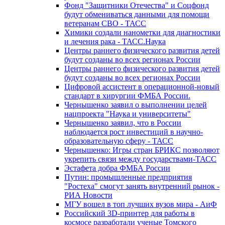
Фонд "Защитники Отечества" и Соцфонд
будут обмениваться данными для помощи
ветеранам СВО - ТАСС
Химики создали нанометки для диагностики
и лечения рака - ТАСС.Наука
Центры раннего физического развития детей
будут созданы во всех регионах России
Центры раннего физического развития детей
будут созданы во всех регионах России
Цифровой ассистент в операционной-новый
стандарт в хирургии ФМБА России.
Чернышенко заявил о выполнении целей
нацпроекта "Наука и университеты"
Чернышенко заявил, что в России
наблюдается рост инвестиций в научно-
образовательную сферу - ТАСС
Чернышенко: Игры стран БРИКС позволяют
укрепить связи между государствами-ТАСС
Эстафета добра ФМБА России
Путин: промышленные предприятия
"Ростеха" смогут занять внутренний рынок -
РИА Новости
МГУ вошел в топ лучших вузов мира - АиФ
Российский 3D-принтер для работы в
космосе разработали ученые Томского