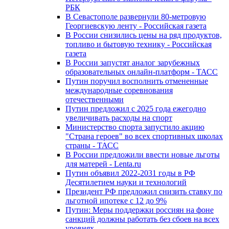
РБК
В Севастополе развернули 80-метровую
Георгиевскую ленту - Российская газета
В России снизились цены на ряд продуктов,
топливо и бытовую технику - Российская
газета
В России запустят аналог зарубежных
образовательных онлайн-платформ - ТАСС
Путин поручил восполнить отмененные
международные соревнования
отечественными
Путин предложил с 2025 года ежегодно
увеличивать расходы на спорт
Министерство спорта запустило акцию
"Страна героев" во всех спортивных школах
страны - ТАСС
В России предложили ввести новые льготы
для матерей - Lenta.ru
Путин объявил 2022-2031 годы в РФ
Десятилетием науки и технологий
Президент РФ предложил снизить ставку по
льготной ипотеке с 12 до 9%
Путин: Меры поддержки россиян на фоне
санкций должны работать без сбоев на всех
уровнях