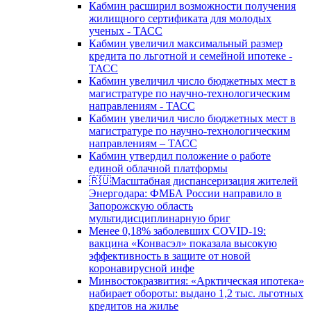
Кабмин расширил возможности получения
жилищного сертификата для молодых
ученых - ТАСС
Кабмин увеличил максимальный размер
кредита по льготной и семейной ипотеке -
ТАСС
Кабмин увеличил число бюджетных мест в
магистратуре по научно-технологическим
направлениям - ТАСС
Кабмин увеличил число бюджетных мест в
магистратуре по научно-технологическим
направлениям – ТАСС
Кабмин утвердил положение о работе
единой облачной платформы
🇷🇺Масштабная диспансеризация жителей
Энергодара: ФМБА России направило в
Запорожскую область
мультидисциплинарную бриг
Менее 0,18% заболевших COVID-19:
вакцина «Конвасэл» показала высокую
эффективность в защите от новой
коронавирусной инфе
Минвостокразвития: «Арктическая ипотека»
набирает обороты: выдано 1,2 тыс. льготных
кредитов на жилье