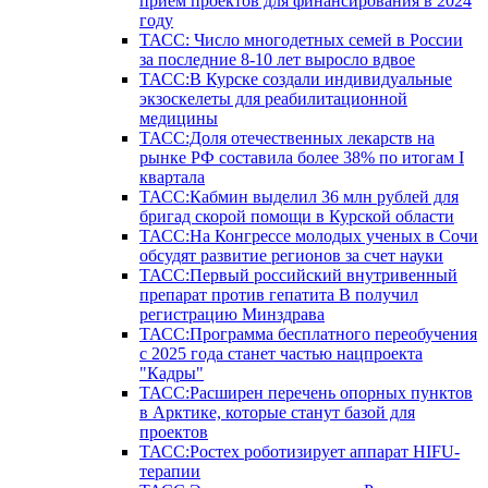
прием проектов для финансирования в 2024
году
ТАСС: Число многодетных семей в России
за последние 8-10 лет выросло вдвое
ТАСС:В Курске создали индивидуальные
экзоскелеты для реабилитационной
медицины
ТАСС:Доля отечественных лекарств на
рынке РФ составила более 38% по итогам I
квартала
ТАСС:Кабмин выделил 36 млн рублей для
бригад скорой помощи в Курской области
ТАСС:На Конгрессе молодых ученых в Сочи
обсудят развитие регионов за счет науки
ТАСС:Первый российский внутривенный
препарат против гепатита В получил
регистрацию Минздрава
ТАСС:Программа бесплатного переобучения
с 2025 года станет частью нацпроекта
"Кадры"
ТАСС:Расширен перечень опорных пунктов
в Арктике, которые станут базой для
проектов
ТАСС:Ростех роботизирует аппарат HIFU-
терапии