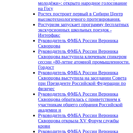
молодёжи»: открыто народное голосование
на Госу
Ростех построит первый в Сибири Центр
высокотехнологичного протезирования.
Ростуризм запускает программу бесплатных
экскурсионных школьных поездок -
Интерфакс
Руководитель ФМБА России Вероника
Скворцова
Руководитель ФМБА России Вероника
Скворцова выступила ключевым спикером
сессии «80-летие атомной промышленности.
Гордост
Руководитель ФМБА России Вероника
Скворцова выступила на заседании Совета
при Президенте Российской Федерации по
физичес
Руководитель ФМБА России Вероника
Скворцова обратилась с приветствием к
участникам общего собрания Российской
академии н
Руководитель ФМБА России Вероника
Скворцова открыла XV Форум службы
крови
Руководитель ФМБА России Вероника