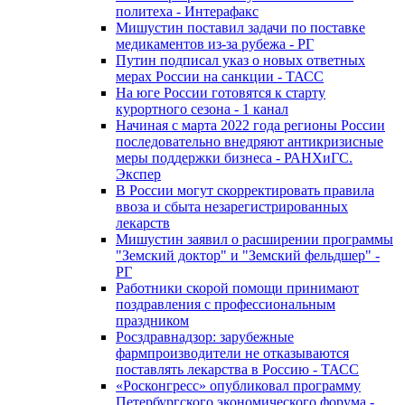
политеха - Интерафакс
Мишустин поставил задачи по поставке
медикаментов из-за рубежа - РГ
Путин подписал указ о новых ответных
мерах России на санкции - ТАСС
На юге России готовятся к старту
курортного сезона - 1 канал
Начиная с марта 2022 года регионы России
последовательно внедряют антикризисные
меры поддержки бизнеса - РАНХиГС.
Экспер
В России могут скорректировать правила
ввоза и сбыта незарегистрированных
лекарств
Мишустин заявил о расширении программы
"Земский доктор" и "Земский фельдшер" -
РГ
Работники скорой помощи принимают
поздравления с профессиональным
праздником
Росздравнадзор: зарубежные
фармпроизводители не отказываются
поставлять лекарства в Россию - ТАСС
«Росконгресс» опубликовал программу
Петербургского экономического форума -