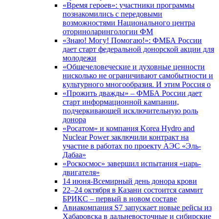
«Время героев»: участники программы
познакомились с передовыми
возможностями Национального центра
оториноларингологии ФМ
«Знаю! Могу! Помогаю!»: ФМБА России
дает старт федеральной донорской акции для
молодежи
«Общечеловеческие и духовные ценности
нисколько не ограничивают самобытности и
культурного многообразия. И этим Россия о
«Прожить дважды» – ФМБА России дает
старт информационной кампании,
подчеркивающей исключительную роль
донора
«Росатом» и компания Korea Hydro and
Nuclear Power заключили контракт на
участие в работах по проекту АЭС «Эль-
Дабаа»
«Роскосмос» завершил испытания «царь-
двигателя»
14 июня-Всемирный день донора крови
22–24 октября в Казани состоится саммит
БРИКС – первый в новом составе
Авиакомпания S7 запускает новые рейсы из
Хабаровска в дальневосточные и сибирские