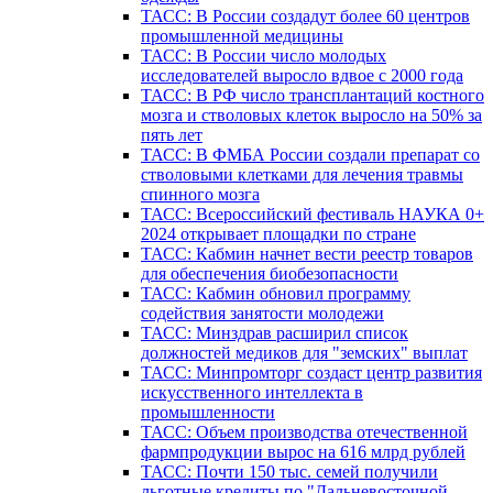
ТАСС: В России создадут более 60 центров
промышленной медицины
ТАСС: В России число молодых
исследователей выросло вдвое с 2000 года
ТАСС: В РФ число трансплантаций костного
мозга и стволовых клеток выросло на 50% за
пять лет
ТАСС: В ФМБА России создали препарат со
стволовыми клетками для лечения травмы
спинного мозга
ТАСС: Всероссийский фестиваль НАУКА 0+
2024 открывает площадки по стране
ТАСС: Кабмин начнет вести реестр товаров
для обеспечения биобезопасности
ТАСС: Кабмин обновил программу
содействия занятости молодежи
ТАСС: Минздрав расширил список
должностей медиков для "земских" выплат
ТАСС: Минпромторг создаст центр развития
искусственного интеллекта в
промышленности
ТАСС: Объем производства отечественной
фармпродукции вырос на 616 млрд рублей
ТАСС: Почти 150 тыс. семей получили
льготные кредиты по "Дальневосточной