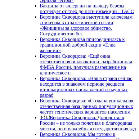
сериала «Атом»
Вакцина от аллергии на пыльцу березы
потребует от трех до пяти инъекций - ТАСС
Вероника Скворцова выступила ключевым
спикером в стратегической сессии
«Женщины за здоровое общество.
Сотрудничество без
Вероника Скворцова присоединилась к
традиционной доброй акции «Ёлка
желаний»
Вероника Скворцова: «Ещё одна
отечественная онковакцина, разработанная
ФМБА России, получила разрешение на
клиническое п
Вероника Скворцова: «Наша страна сейчас
находится в знаковом периоде расцвета
инновационных направлений и научных
разраб
Вероника Скворцова: «Создана уникальная
отечественная база данных популяционных
частот генетических вариантов населения
🇷🇺Вероника Скворцова: Донорство в
России – не только почетная и благородная
миссия, но и важнейшая государственная зад
Вероника Скворцова: Мы готовы к