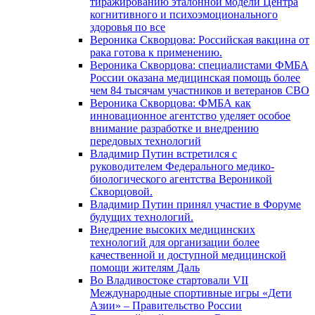
тиражированию эталонной модели Центра
когнитивного и психоэмоционального
здоровья по все
Вероника Скворцова: Российская вакцина от
рака готова к применению.
Вероника Скворцова: специалистами ФМБА
России оказана медицинская помощь более
чем 84 тысячам участников и ветеранов СВО
Вероника Скворцова: ФМБА как
инновационное агентство уделяет особое
внимание разработке и внедрению
передовых технологий
Владимир Путин встретился с
руководителем Федерального медико-
биологического агентства Вероникой
Скворцовой.
Владимир Путин принял участие в Форуме
будущих технологий.
Внедрение высоких медицинских
технологий для организации более
качественной и доступной медицинской
помощи жителям Даль
Во Владивостоке стартовали VII
Международные спортивные игры «Дети
Азии» – Правительство России