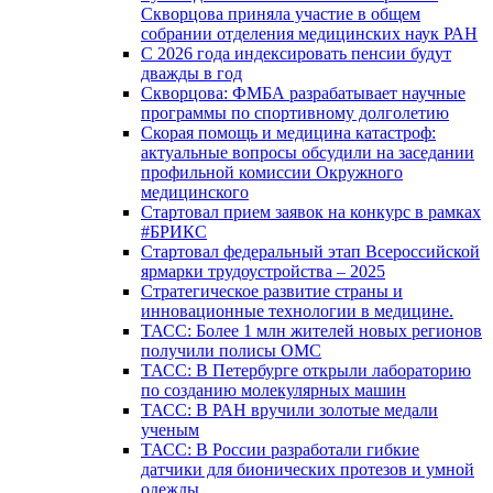
Скворцова приняла участие в общем
собрании отделения медицинских наук РАН
С 2026 года индексировать пенсии будут
дважды в год
Скворцова: ФМБА разрабатывает научные
программы по спортивному долголетию
Скорая помощь и медицина катастроф:
актуальные вопросы обсудили на заседании
профильной комиссии Окружного
медицинского
Стартовал прием заявок на конкурс в рамках
#БРИКС
Стартовал федеральный этап Всероссийской
ярмарки трудоустройства – 2025
Стратегическое развитие страны и
инновационные технологии в медицине.
ТАСС: Более 1 млн жителей новых регионов
получили полисы ОМС
ТАСС: В Петербурге открыли лабораторию
по созданию молекулярных машин
ТАСС: В РАН вручили золотые медали
ученым
ТАСС: В России разработали гибкие
датчики для бионических протезов и умной
одежды