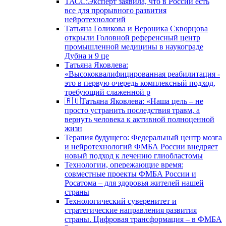
ТАСС:Эксперт заявила, что в России есть
все для прорывного развития
нейротехнологий
Татьяна Голикова и Вероника Скворцова
открыли Головной референсный центр
промышленной медицины в наукограде
Дубна и 9 це
Татьяна Яковлева:
«Высококвалифицированная реабилитация -
это в первую очередь комплексный подход,
требующий слаженной р
🇷🇺Татьяна Яковлева: «Наша цель – не
просто устранить последствия травм, а
вернуть человека к активной полноценной
жизн
Терапия будущего: Федеральный центр мозга
и нейротехнологий ФМБА России внедряет
новый подход к лечению глиобластомы
Технологии, опережающие время:
совместные проекты ФМБА России и
Росатома – для здоровья жителей нашей
страны
Технологический суверенитет и
стратегические направления развития
страны. Цифровая трансформация – в ФМБА