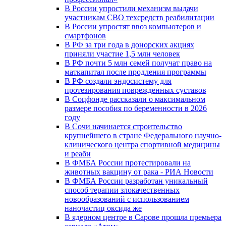
В России упростили механизм выдачи
участникам СВО техсредств реабилитации
В России упростят ввоз компьютеров и
смартфонов
В РФ за три года в донорских акциях
приняли участие 1,5 млн человек
В РФ почти 5 млн семей получат право на
маткапитал после продления программы
В РФ создали эндосистему для
протезирования поврежденных суставов
В Соцфонде рассказали о максимальном
размере пособия по беременности в 2026
году
В Сочи начинается строительство
крупнейшего в стране Федерального научно-
клинического центра спортивной медицины
и реаби
В ФМБА России протестировали на
животных вакцину от рака - РИА Новости
В ФМБА России разработан уникальный
способ терапии злокачественных
новообразований с использованием
наночастиц оксида же
В ядерном центре в Сарове прошла премьера