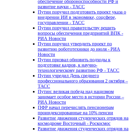
обеспечение обороноспособности РФ и
развитие науки - ТАСС
Путин поручил подготовить проект указа о
внедрении ИИ в экономике, соцсфере,
госуправлении - ТАСС
Путин поручил правительству решить
вопросы обеспечения предприятий ВПК -
РИА Новости
Путин поручил утвердить проект по
развитию робототехники до июля - РИА
Новости
Путин призвал обновить подходы к
подготовке кадров, к научно-
технологическому развитию РФ - ТАСС
Путин учредил День среднего
профессионального образования 2 октября –
ТАСС
Путин: великая победа над нацизмом
занимает особое место в истории России –
РИА Новости
ПФР начал перечислять пенсионерам
проиндексированные на 10% пенсии
Развитие движения студенческих отрядов на
космодроме Восточный - Роскосмос
Развитие движения студенческих отрядов на