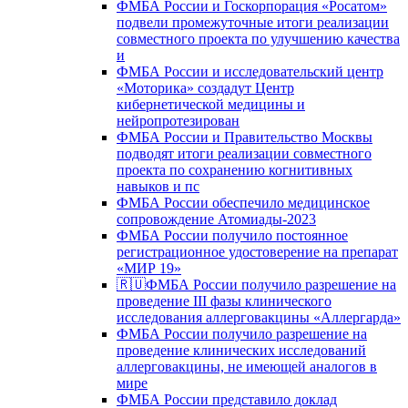
ФМБА России и Госкорпорация «Росатом»
подвели промежуточные итоги реализации
совместного проекта по улучшению качества
и
ФМБА России и исследовательский центр
«Моторика» создадут Центр
кибернетической медицины и
нейропротезирован
ФМБА России и Правительство Москвы
подводят итоги реализации совместного
проекта по сохранению когнитивных
навыков и пс
ФМБА России обеспечило медицинское
сопровождение Атомиады-2023
ФМБА России получило постоянное
регистрационное удостоверение на препарат
«МИР 19»
🇷🇺ФМБА России получило разрешение на
проведение III фазы клинического
исследования аллерговакцины «Аллергарда»
ФМБА России получило разрешение на
проведение клинических исследований
аллерговакцины, не имеющей аналогов в
мире
ФМБА России представило доклад