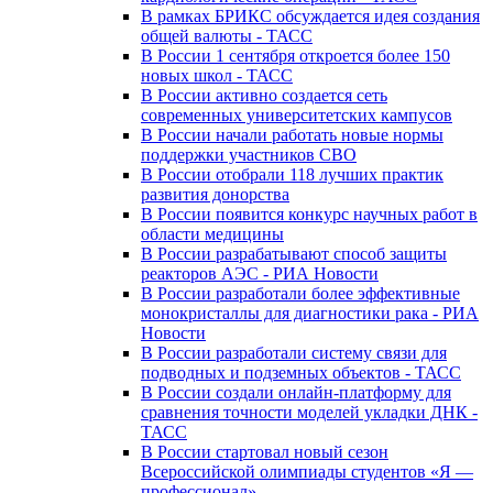
В рамках БРИКС обсуждается идея создания
общей валюты - ТАСС
В России 1 сентября откроется более 150
новых школ - ТАСС
В России активно создается сеть
современных университетских кампусов
В России начали работать новые нормы
поддержки участников СВО
В России отобрали 118 лучших практик
развития донорства
В России появится конкурс научных работ в
области медицины
В России разрабатывают способ защиты
реакторов АЭС - РИА Новости
В России разработали более эффективные
монокристаллы для диагностики рака - РИА
Новости
В России разработали систему связи для
подводных и подземных объектов - ТАСС
В России создали онлайн-платформу для
сравнения точности моделей укладки ДНК -
ТАСС
В России стартовал новый сезон
Всероссийской олимпиады студентов «Я —
профессионал»