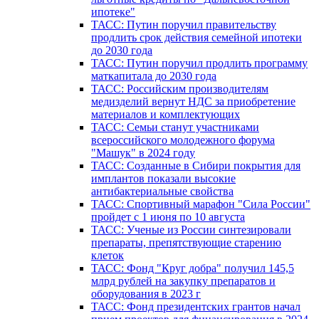
ипотеке"
ТАСС: Путин поручил правительству
продлить срок действия семейной ипотеки
до 2030 года
ТАСС: Путин поручил продлить программу
маткапитала до 2030 года
ТАСС: Российским производителям
медизделий вернут НДС за приобретение
материалов и комплектующих
ТАСС: Семьи станут участниками
всероссийского молодежного форума
"Машук" в 2024 году
ТАСС: Созданные в Сибири покрытия для
имплантов показали высокие
антибактериальные свойства
ТАСС: Спортивный марафон "Сила России"
пройдет с 1 июня по 10 августа
ТАСС: Ученые из России синтезировали
препараты, препятствующие старению
клеток
ТАСС: Фонд "Круг добра" получил 145,5
млрд рублей на закупку препаратов и
оборудования в 2023 г
ТАСС: Фонд президентских грантов начал