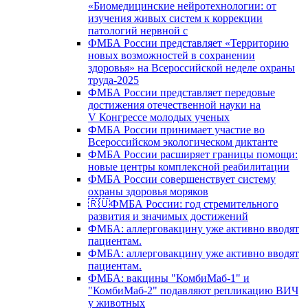
«Биомедицинские нейротехнологии: от
изучения живых систем к коррекции
патологий нервной с
ФМБА России представляет «Территорию
новых возможностей в сохранении
здоровья» на Всероссийской неделе охраны
труда-2025
ФМБА России представляет передовые
достижения отечественной науки на
V Конгрессе молодых ученых
ФМБА России принимает участие во
Всероссийском экологическом диктанте
ФМБА России расширяет границы помощи:
новые центры комплексной реабилитации
ФМБА России совершенствует систему
охраны здоровья моряков
🇷🇺ФМБА России: год стремительного
развития и значимых достижений
ФМБА: аллерговакцину уже активно вводят
пациентам.
ФМБА: аллерговакцину уже активно вводят
пациентам.
ФМБА: вакцины "КомбиМаб-1" и
"КомбиМаб-2" подавляют репликацию ВИЧ
у животных