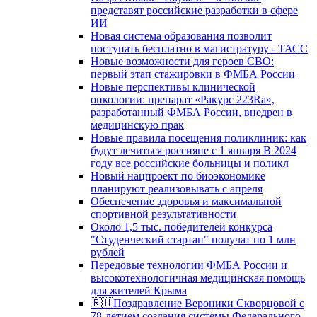
представят российские разработки в сфере
ИИ
Новая система образования позволит
поступать бесплатно в магистратуру - ТАСС
Новые возможности для героев СВО:
первый этап стажировки в ФМБА России
Новые перспективы клинической
онкологии: препарат «Ракурс 223Ra»,
разработанный ФМБА России, внедрен в
медицинскую прак
Новые правила посещения поликлиник: как
будут лечиться россияне с 1 января В 2024
году все российские больницы и поликл
Новый нацпроект по биоэкономике
планируют реализовывать с апреля
Обеспечение здоровья и максимальной
спортивной результативности
Около 1,5 тыс. победителей конкурса
"Студенческий стартап" получат по 1 млн
рублей
Передовые технологии ФМБА России и
высокотехнологичная медицинская помощь
для жителей Крыма
🇷🇺Поздравление Вероники Скворцовой с
78-летием создания системы Федерального