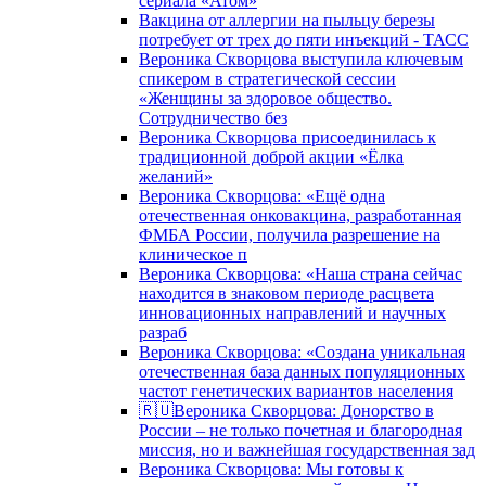
сериала «Атом»
Вакцина от аллергии на пыльцу березы
потребует от трех до пяти инъекций - ТАСС
Вероника Скворцова выступила ключевым
спикером в стратегической сессии
«Женщины за здоровое общество.
Сотрудничество без
Вероника Скворцова присоединилась к
традиционной доброй акции «Ёлка
желаний»
Вероника Скворцова: «Ещё одна
отечественная онковакцина, разработанная
ФМБА России, получила разрешение на
клиническое п
Вероника Скворцова: «Наша страна сейчас
находится в знаковом периоде расцвета
инновационных направлений и научных
разраб
Вероника Скворцова: «Создана уникальная
отечественная база данных популяционных
частот генетических вариантов населения
🇷🇺Вероника Скворцова: Донорство в
России – не только почетная и благородная
миссия, но и важнейшая государственная зад
Вероника Скворцова: Мы готовы к