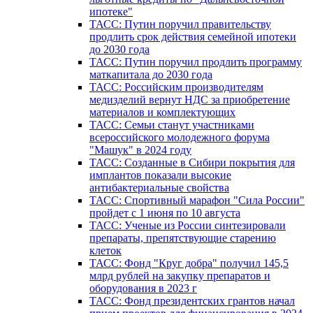
ипотеке"
ТАСС: Путин поручил правительству
продлить срок действия семейной ипотеки
до 2030 года
ТАСС: Путин поручил продлить программу
маткапитала до 2030 года
ТАСС: Российским производителям
медизделий вернут НДС за приобретение
материалов и комплектующих
ТАСС: Семьи станут участниками
всероссийского молодежного форума
"Машук" в 2024 году
ТАСС: Созданные в Сибири покрытия для
имплантов показали высокие
антибактериальные свойства
ТАСС: Спортивный марафон "Сила России"
пройдет с 1 июня по 10 августа
ТАСС: Ученые из России синтезировали
препараты, препятствующие старению
клеток
ТАСС: Фонд "Круг добра" получил 145,5
млрд рублей на закупку препаратов и
оборудования в 2023 г
ТАСС: Фонд президентских грантов начал