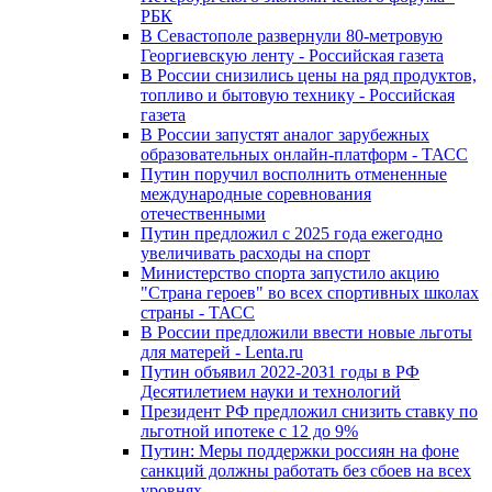
РБК
В Севастополе развернули 80-метровую
Георгиевскую ленту - Российская газета
В России снизились цены на ряд продуктов,
топливо и бытовую технику - Российская
газета
В России запустят аналог зарубежных
образовательных онлайн-платформ - ТАСС
Путин поручил восполнить отмененные
международные соревнования
отечественными
Путин предложил с 2025 года ежегодно
увеличивать расходы на спорт
Министерство спорта запустило акцию
"Страна героев" во всех спортивных школах
страны - ТАСС
В России предложили ввести новые льготы
для матерей - Lenta.ru
Путин объявил 2022-2031 годы в РФ
Десятилетием науки и технологий
Президент РФ предложил снизить ставку по
льготной ипотеке с 12 до 9%
Путин: Меры поддержки россиян на фоне
санкций должны работать без сбоев на всех
уровнях