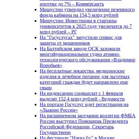
ипотеке до 7% – Коммерсантъ
Мишустин утвердил увеличение резервного
фонда кабмина на 154,5 млрд рублей
Мишустин: Инвестиции в стартапы
университетов к 2025 году увеличатся до 7
млрд рублей – РГ
На "Госуслугах" запустили сервис для
защиты от мошенников
На Балтийском заводе ОСК заложили
многофункциональное судно атомно-
технологического обслуживания «Владимир
Воробьев»
На бесплатные лекарства, медицинские
изделия и лечебное питание для льготных
категорий граждан будет направлено еще
свыш
На индексацию соцвыплат с 1 февраля
выделят 152,4 млрд рублей - Ведомости
На портале Госуслуг идет регистрация на
«Лыжню России»
На расширенном заседании коллегии ФМБА
России выступил Помощник Президента
Российской Федерации, Секретарь
Государственн
На фестивале "Наука 0+" в Москве