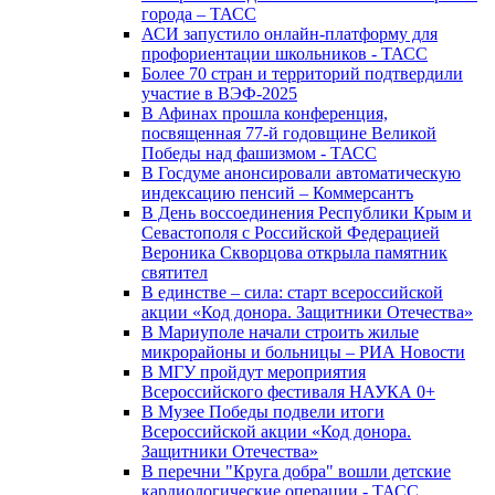
города – ТАСС
АСИ запустило онлайн-платформу для
профориентации школьников - ТАСС
Более 70 стран и территорий подтвердили
участие в ВЭФ-2025
В Афинах прошла конференция,
посвященная 77-й годовщине Великой
Победы над фашизмом - ТАСС
В Госдуме анонсировали автоматическую
индексацию пенсий – Коммерсантъ
В День воссоединения Республики Крым и
Севастополя с Российской Федерацией
Вероника Скворцова открыла памятник
святител
В единстве – сила: старт всероссийской
акции «Код донора. Защитники Отечества»
В Мариуполе начали строить жилые
микрорайоны и больницы – РИА Новости
В МГУ пройдут мероприятия
Всероссийского фестиваля НАУКА 0+
В Музее Победы подвели итоги
Всероссийской акции «Код донора.
Защитники Отечества»
В перечни "Круга добра" вошли детские
кардиологические операции - ТАСС