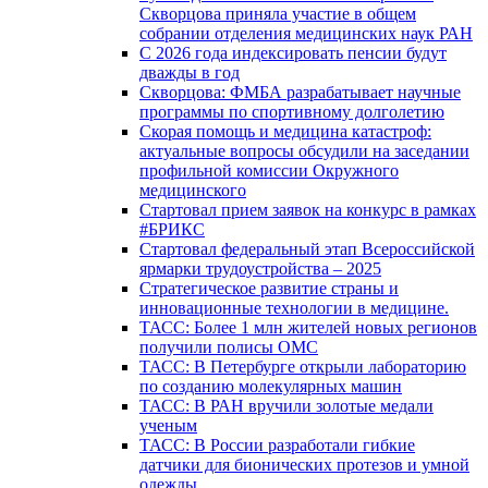
Скворцова приняла участие в общем
собрании отделения медицинских наук РАН
С 2026 года индексировать пенсии будут
дважды в год
Скворцова: ФМБА разрабатывает научные
программы по спортивному долголетию
Скорая помощь и медицина катастроф:
актуальные вопросы обсудили на заседании
профильной комиссии Окружного
медицинского
Стартовал прием заявок на конкурс в рамках
#БРИКС
Стартовал федеральный этап Всероссийской
ярмарки трудоустройства – 2025
Стратегическое развитие страны и
инновационные технологии в медицине.
ТАСС: Более 1 млн жителей новых регионов
получили полисы ОМС
ТАСС: В Петербурге открыли лабораторию
по созданию молекулярных машин
ТАСС: В РАН вручили золотые медали
ученым
ТАСС: В России разработали гибкие
датчики для бионических протезов и умной
одежды