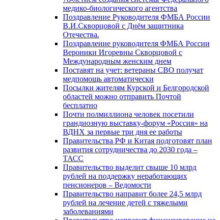
медико-биологического агентства
Поздравление Руководителя ФМБА России
В.И.Скворцовой с Днём защитника
Отечества.
Поздравление руководителя ФМБА России
Вероники Игоревны Скворцовой с
Международным женским днем
Поставят на учет: ветераны СВО получат
медпомощь автоматически
Посылки жителям Курской и Белгородской
областей можно отправить Почтой
бесплатно
Почти полмиллиона человек посетили
грандиозную выставку-форум «Россия» на
ВДНХ за первые три дня ее работы
Правительства РФ и Китая подготовят план
развития сотрудничества до 2030 года –
ТАСС
Правительство выделит свыше 10 млрд
рублей на поддержку неработающих
пенсионеров – Ведомости
Правительство направит более 24,5 млрд
рублей на лечение детей с тяжелыми
заболеваниями