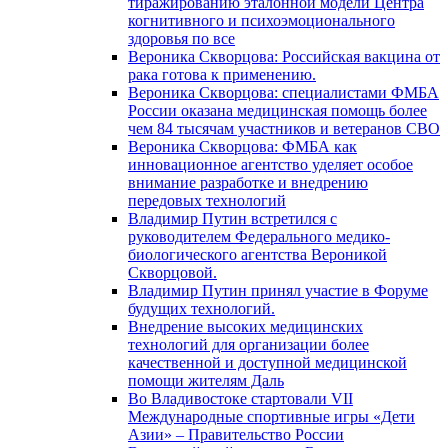
тиражированию эталонной модели Центра
когнитивного и психоэмоционального
здоровья по все
Вероника Скворцова: Российская вакцина от
рака готова к применению.
Вероника Скворцова: специалистами ФМБА
России оказана медицинская помощь более
чем 84 тысячам участников и ветеранов СВО
Вероника Скворцова: ФМБА как
инновационное агентство уделяет особое
внимание разработке и внедрению
передовых технологий
Владимир Путин встретился с
руководителем Федерального медико-
биологического агентства Вероникой
Скворцовой.
Владимир Путин принял участие в Форуме
будущих технологий.
Внедрение высоких медицинских
технологий для организации более
качественной и доступной медицинской
помощи жителям Даль
Во Владивостоке стартовали VII
Международные спортивные игры «Дети
Азии» – Правительство России