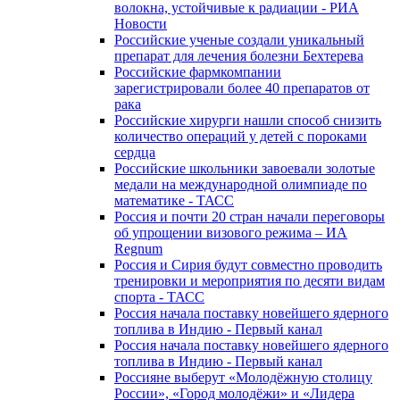
волокна, устойчивые к радиации - РИА
Новости
Российские ученые создали уникальный
препарат для лечения болезни Бехтерева
Российские фармкомпании
зарегистрировали более 40 препаратов от
рака
Российские хирурги нашли способ снизить
количество операций у детей с пороками
сердца
Российские школьники завоевали золотые
медали на международной олимпиаде по
математике - ТАСС
Россия и почти 20 стран начали переговоры
об упрощении визового режима – ИА
Regnum
Россия и Сирия будут совместно проводить
тренировки и мероприятия по десяти видам
спорта - ТАСС
Россия начала поставку новейшего ядерного
топлива в Индию - Первый канал
Россия начала поставку новейшего ядерного
топлива в Индию - Первый канал
Россияне выберут «Молодёжную столицу
России», «Город молодёжи» и «Лидера