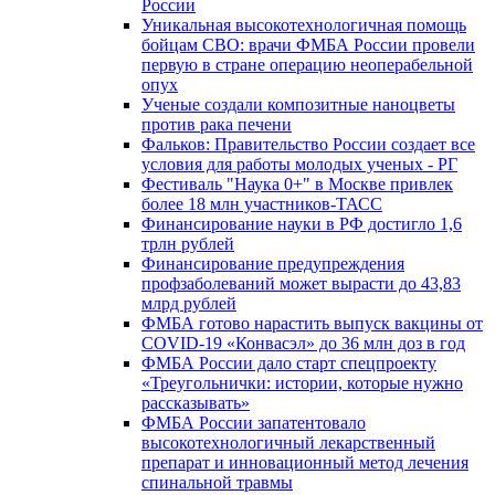
России
Уникальная высокотехнологичная помощь
бойцам СВО: врачи ФМБА России провели
первую в стране операцию неоперабельной
опух
Ученые создали композитные наноцветы
против рака печени
Фальков: Правительство России создает все
условия для работы молодых ученых - РГ
Фестиваль "Наука 0+" в Москве привлек
более 18 млн участников-ТАСС
Финансирование науки в РФ достигло 1,6
трлн рублей
Финансирование предупреждения
профзаболеваний может вырасти до 43,83
млрд рублей
ФМБА готово нарастить выпуск вакцины от
COVID-19 «Конвасэл» до 36 млн доз в год
ФМБА России дало старт спецпроекту
«Треугольнички: истории, которые нужно
рассказывать»
ФМБА России запатентовало
высокотехнологичный лекарственный
препарат и инновационный метод лечения
спинальной травмы