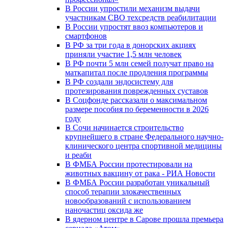
В России упростили механизм выдачи
участникам СВО техсредств реабилитации
В России упростят ввоз компьютеров и
смартфонов
В РФ за три года в донорских акциях
приняли участие 1,5 млн человек
В РФ почти 5 млн семей получат право на
маткапитал после продления программы
В РФ создали эндосистему для
протезирования поврежденных суставов
В Соцфонде рассказали о максимальном
размере пособия по беременности в 2026
году
В Сочи начинается строительство
крупнейшего в стране Федерального научно-
клинического центра спортивной медицины
и реаби
В ФМБА России протестировали на
животных вакцину от рака - РИА Новости
В ФМБА России разработан уникальный
способ терапии злокачественных
новообразований с использованием
наночастиц оксида же
В ядерном центре в Сарове прошла премьера