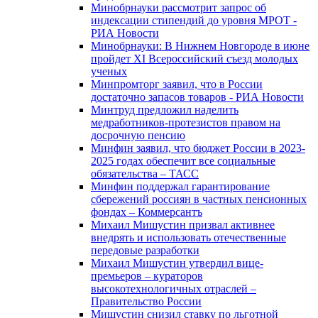
Минобрнауки рассмотрит запрос об
индексации стипендий до уровня МРОТ -
РИА Новости
Минобрнауки: В Нижнем Новгороде в июне
пройдет XI Всероссийский съезд молодых
ученых
Минпромторг заявил, что в России
достаточно запасов товаров - РИА Новости
Минтруд предложил наделить
медработников-протезистов правом на
досрочную пенсию
Минфин заявил, что бюджет России в 2023-
2025 годах обеспечит все социальные
обязательства – ТАСС
Минфин поддержал гарантирование
сбережений россиян в частных пенсионных
фондах – Коммерсантъ
Михаил Мишустин призвал активнее
внедрять и использовать отечественные
передовые разработки
Михаил Мишустин утвердил вице-
премьеров – кураторов
высокотехнологичных отраслей –
Правительство России
Мишустин снизил ставку по льготной