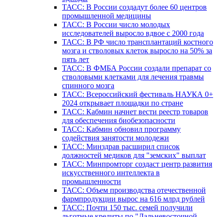
ТАСС: В России создадут более 60 центров
промышленной медицины
ТАСС: В России число молодых
исследователей выросло вдвое с 2000 года
ТАСС: В РФ число трансплантаций костного
мозга и стволовых клеток выросло на 50% за
пять лет
ТАСС: В ФМБА России создали препарат со
стволовыми клетками для лечения травмы
спинного мозга
ТАСС: Всероссийский фестиваль НАУКА 0+
2024 открывает площадки по стране
ТАСС: Кабмин начнет вести реестр товаров
для обеспечения биобезопасности
ТАСС: Кабмин обновил программу
содействия занятости молодежи
ТАСС: Минздрав расширил список
должностей медиков для "земских" выплат
ТАСС: Минпромторг создаст центр развития
искусственного интеллекта в
промышленности
ТАСС: Объем производства отечественной
фармпродукции вырос на 616 млрд рублей
ТАСС: Почти 150 тыс. семей получили
льготные кредиты по "Дальневосточной