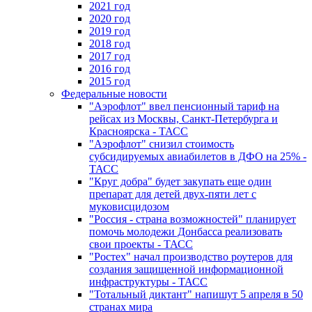
2021 год
2020 год
2019 год
2018 год
2017 год
2016 год
2015 год
Федеральные новости
"Аэрофлот" ввел пенсионный тариф на
рейсах из Москвы, Санкт-Петербурга и
Красноярска - ТАСС
"Аэрофлот" снизил стоимость
субсидируемых авиабилетов в ДФО на 25% -
ТАСС
"Круг добра" будет закупать еще один
препарат для детей двух-пяти лет с
муковисцидозом
"Россия - страна возможностей" планирует
помочь молодежи Донбасса реализовать
свои проекты - ТАСС
"Ростех" начал производство роутеров для
создания защищенной информационной
инфраструктуры - ТАСС
"Тотальный диктант" напишут 5 апреля в 50
странах мира