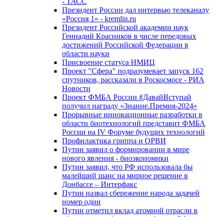
- ТАСС
Президент России дал интервью телеканалу
«Россия 1» - kremlin.ru
Президент Российской академии наук
Геннадий Красников в числе передовых
достижений Российской Федерации в
области науки
Присвоение статуса НМИЦ
Проект "Сфера" подразумевает запуск 162
спутников, рассказали в Роскосмосе - РИА
Новости
Проект ФМБА России #ДавайВступай
получил награду «Знание.Премия-2024»
Прорывные инновационные разработки в
области биотехнологий представит ФМБА
России на IV Форуме будущих технологий
Профилактика гриппа и ОРВИ
Путин заявил о формировании в мире
нового явления - биоэкономики
Путин заявил, что РФ использовала бы
малейший шанс на мирное решение в
Донбассе – Интерфакс
Путин назвал сбережение народа задачей
номер один
Путин отметил вклад атомной отрасли в