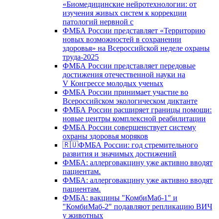
«Биомедицинские нейротехнологии: от
изучения живых систем к коррекции
патологий нервной с
ФМБА России представляет «Территорию
новых возможностей в сохранении
здоровья» на Всероссийской неделе охраны
труда-2025
ФМБА России представляет передовые
достижения отечественной науки на
V Конгрессе молодых ученых
ФМБА России принимает участие во
Всероссийском экологическом диктанте
ФМБА России расширяет границы помощи:
новые центры комплексной реабилитации
ФМБА России совершенствует систему
охраны здоровья моряков
🇷🇺ФМБА России: год стремительного
развития и значимых достижений
ФМБА: аллерговакцину уже активно вводят
пациентам.
ФМБА: аллерговакцину уже активно вводят
пациентам.
ФМБА: вакцины "КомбиМаб-1" и
"КомбиМаб-2" подавляют репликацию ВИЧ
у животных