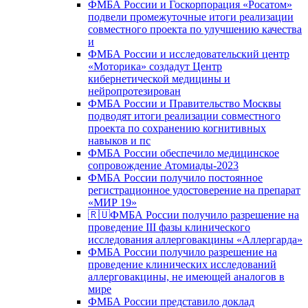
ФМБА России и Госкорпорация «Росатом»
подвели промежуточные итоги реализации
совместного проекта по улучшению качества
и
ФМБА России и исследовательский центр
«Моторика» создадут Центр
кибернетической медицины и
нейропротезирован
ФМБА России и Правительство Москвы
подводят итоги реализации совместного
проекта по сохранению когнитивных
навыков и пс
ФМБА России обеспечило медицинское
сопровождение Атомиады-2023
ФМБА России получило постоянное
регистрационное удостоверение на препарат
«МИР 19»
🇷🇺ФМБА России получило разрешение на
проведение III фазы клинического
исследования аллерговакцины «Аллергарда»
ФМБА России получило разрешение на
проведение клинических исследований
аллерговакцины, не имеющей аналогов в
мире
ФМБА России представило доклад