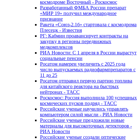
космодроме Восточный - Роскосмос
Разработанный ФМБА России препарат
«МИР 19» получил международное
признание
Ракета «Союз-2.1б» стартовала с космодрома
Плесецк - Известия
РГ: Кабмин проавансирует контракты на
закупку в регионы передвижных
медкомплексов
РИА Новости: С 1 апреля в России вырастут
социальные пенсии
Росатом намерен увеличить с 2025 года
число выпускаемых радиофармпрепаратов с
11 до 25
Росатом отправил первую партию топлива
для китайского реактора на быстрых
нейтронах - ТАСС
Роскосмос: Россия выполнила 100 успешных
космических пусков подряд - ТАСС
Российские ученые научились управлять
компьютером силой мысли - РИА Новости
Российские ученые предложили новые
материалы для высокоточных детекторов -
РИА Новости
Российские ученые создали оптические