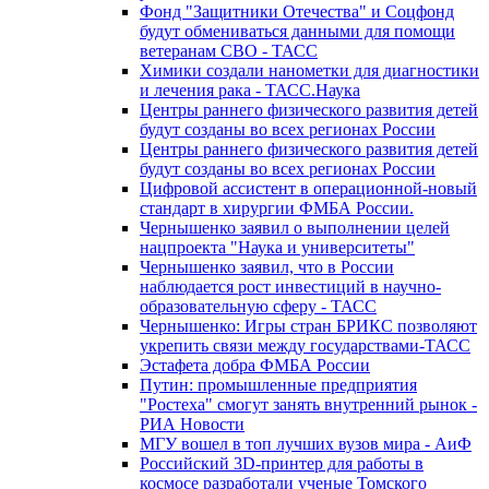
Фонд "Защитники Отечества" и Соцфонд
будут обмениваться данными для помощи
ветеранам СВО - ТАСС
Химики создали нанометки для диагностики
и лечения рака - ТАСС.Наука
Центры раннего физического развития детей
будут созданы во всех регионах России
Центры раннего физического развития детей
будут созданы во всех регионах России
Цифровой ассистент в операционной-новый
стандарт в хирургии ФМБА России.
Чернышенко заявил о выполнении целей
нацпроекта "Наука и университеты"
Чернышенко заявил, что в России
наблюдается рост инвестиций в научно-
образовательную сферу - ТАСС
Чернышенко: Игры стран БРИКС позволяют
укрепить связи между государствами-ТАСС
Эстафета добра ФМБА России
Путин: промышленные предприятия
"Ростеха" смогут занять внутренний рынок -
РИА Новости
МГУ вошел в топ лучших вузов мира - АиФ
Российский 3D-принтер для работы в
космосе разработали ученые Томского