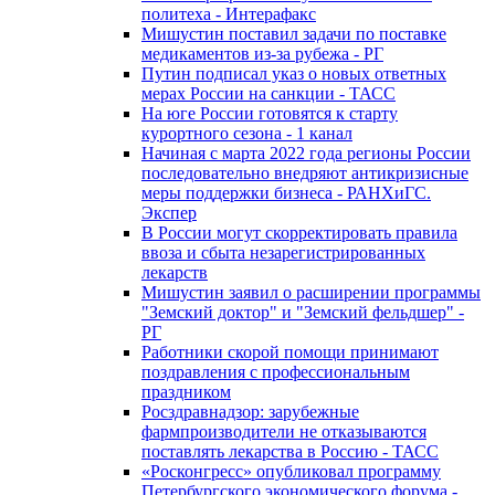
политеха - Интерафакс
Мишустин поставил задачи по поставке
медикаментов из-за рубежа - РГ
Путин подписал указ о новых ответных
мерах России на санкции - ТАСС
На юге России готовятся к старту
курортного сезона - 1 канал
Начиная с марта 2022 года регионы России
последовательно внедряют антикризисные
меры поддержки бизнеса - РАНХиГС.
Экспер
В России могут скорректировать правила
ввоза и сбыта незарегистрированных
лекарств
Мишустин заявил о расширении программы
"Земский доктор" и "Земский фельдшер" -
РГ
Работники скорой помощи принимают
поздравления с профессиональным
праздником
Росздравнадзор: зарубежные
фармпроизводители не отказываются
поставлять лекарства в Россию - ТАСС
«Росконгресс» опубликовал программу
Петербургского экономического форума -