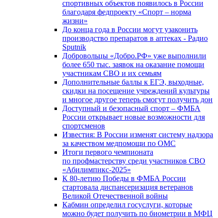
спортивных объектов появилось в России
благодаря федпроекту «Спорт – норма
жизни»
До конца года в России могут узаконить
производство препаратов в аптеках - Радио
Sputnik
Добровольцы «Добро.РФ» уже выполнили
более 650 тыс. заявок на оказание помощи
участникам СВО и их семьям
Дополнительные баллы к ЕГЭ, выходные,
скидки на посещение учреждений культуры
и многое другое теперь смогут получить дон
Доступный и безопасный спорт – ФМБА
России открывает новые возможности для
спортсменов
Известия: В России изменят систему надзора
за качеством медпомощи по ОМС
Итоги первого чемпионата
по профмастерству среди участников СВО
«Абилимпикс-2025»
К 80-летию Победы в ФМБА России
стартовала диспансеризация ветеранов
Великой Отечественной войны
Кабмин определил госуслуги, которые
можно будет получить по биометрии в МФЦ