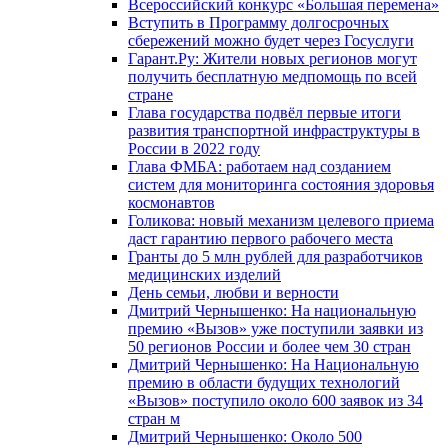
Всероссийский конкурс «Большая перемена»
Вступить в Программу долгосрочных
сбережений можно будет через Госуслуги
Гарант.Ру: Жители новых регионов могут
получить бесплатную медпомощь по всей
стране
Глава государства подвёл первые итоги
развития транспортной инфраструктуры в
России в 2022 году
Глава ФМБА: работаем над созданием
систем для мониторинга состояния здоровья
космонавтов
Голикова: новый механизм целевого приема
даст гарантию первого рабочего места
Гранты до 5 млн рублей для разработчиков
медицинских изделий
День семьи, любви и верности
Дмитрий Чернышенко: На национальную
премию «Вызов» уже поступили заявки из
50 регионов России и более чем 30 стран
Дмитрий Чернышенко: На Национальную
премию в области будущих технологий
«Вызов» поступило около 600 заявок из 34
стран м
Дмитрий Чернышенко: Около 500