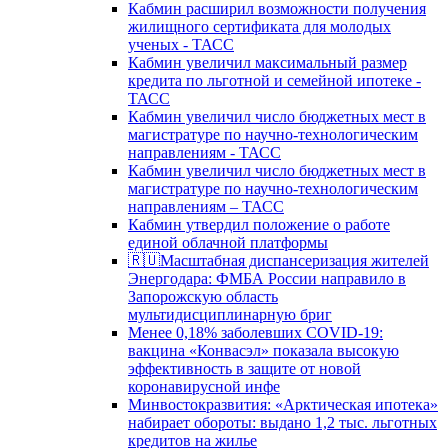
Кабмин расширил возможности получения
жилищного сертификата для молодых
ученых - ТАСС
Кабмин увеличил максимальный размер
кредита по льготной и семейной ипотеке -
ТАСС
Кабмин увеличил число бюджетных мест в
магистратуре по научно-технологическим
направлениям - ТАСС
Кабмин увеличил число бюджетных мест в
магистратуре по научно-технологическим
направлениям – ТАСС
Кабмин утвердил положение о работе
единой облачной платформы
🇷🇺Масштабная диспансеризация жителей
Энергодара: ФМБА России направило в
Запорожскую область
мультидисциплинарную бриг
Менее 0,18% заболевших COVID-19:
вакцина «Конвасэл» показала высокую
эффективность в защите от новой
коронавирусной инфе
Минвостокразвития: «Арктическая ипотека»
набирает обороты: выдано 1,2 тыс. льготных
кредитов на жилье