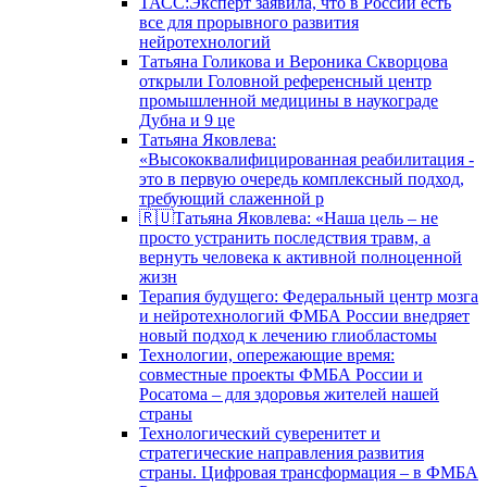
ТАСС:Эксперт заявила, что в России есть
все для прорывного развития
нейротехнологий
Татьяна Голикова и Вероника Скворцова
открыли Головной референсный центр
промышленной медицины в наукограде
Дубна и 9 це
Татьяна Яковлева:
«Высококвалифицированная реабилитация -
это в первую очередь комплексный подход,
требующий слаженной р
🇷🇺Татьяна Яковлева: «Наша цель – не
просто устранить последствия травм, а
вернуть человека к активной полноценной
жизн
Терапия будущего: Федеральный центр мозга
и нейротехнологий ФМБА России внедряет
новый подход к лечению глиобластомы
Технологии, опережающие время:
совместные проекты ФМБА России и
Росатома – для здоровья жителей нашей
страны
Технологический суверенитет и
стратегические направления развития
страны. Цифровая трансформация – в ФМБА