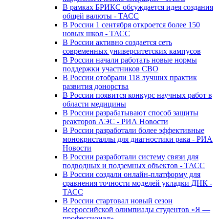
В рамках БРИКС обсуждается идея создания
общей валюты - ТАСС
В России 1 сентября откроется более 150
новых школ - ТАСС
В России активно создается сеть
современных университетских кампусов
В России начали работать новые нормы
поддержки участников СВО
В России отобрали 118 лучших практик
развития донорства
В России появится конкурс научных работ в
области медицины
В России разрабатывают способ защиты
реакторов АЭС - РИА Новости
В России разработали более эффективные
монокристаллы для диагностики рака - РИА
Новости
В России разработали систему связи для
подводных и подземных объектов - ТАСС
В России создали онлайн-платформу для
сравнения точности моделей укладки ДНК -
ТАСС
В России стартовал новый сезон
Всероссийской олимпиады студентов «Я —
профессионал»