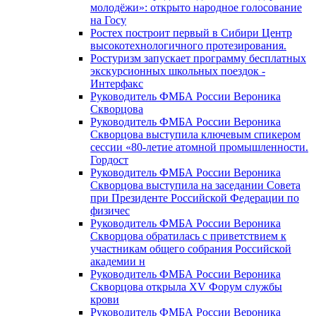
молодёжи»: открыто народное голосование
на Госу
Ростех построит первый в Сибири Центр
высокотехнологичного протезирования.
Ростуризм запускает программу бесплатных
экскурсионных школьных поездок -
Интерфакс
Руководитель ФМБА России Вероника
Скворцова
Руководитель ФМБА России Вероника
Скворцова выступила ключевым спикером
сессии «80-летие атомной промышленности.
Гордост
Руководитель ФМБА России Вероника
Скворцова выступила на заседании Совета
при Президенте Российской Федерации по
физичес
Руководитель ФМБА России Вероника
Скворцова обратилась с приветствием к
участникам общего собрания Российской
академии н
Руководитель ФМБА России Вероника
Скворцова открыла XV Форум службы
крови
Руководитель ФМБА России Вероника