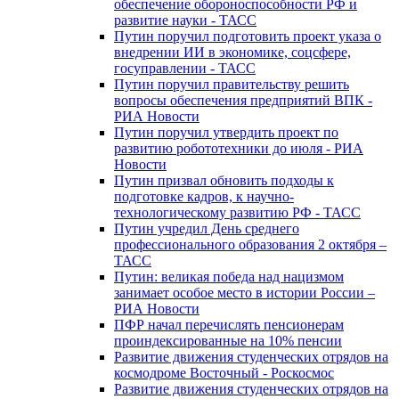
обеспечение обороноспособности РФ и
развитие науки - ТАСС
Путин поручил подготовить проект указа о
внедрении ИИ в экономике, соцсфере,
госуправлении - ТАСС
Путин поручил правительству решить
вопросы обеспечения предприятий ВПК -
РИА Новости
Путин поручил утвердить проект по
развитию робототехники до июля - РИА
Новости
Путин призвал обновить подходы к
подготовке кадров, к научно-
технологическому развитию РФ - ТАСС
Путин учредил День среднего
профессионального образования 2 октября –
ТАСС
Путин: великая победа над нацизмом
занимает особое место в истории России –
РИА Новости
ПФР начал перечислять пенсионерам
проиндексированные на 10% пенсии
Развитие движения студенческих отрядов на
космодроме Восточный - Роскосмос
Развитие движения студенческих отрядов на