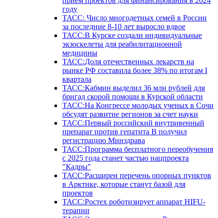
прием проектов для финансирования в 2024
году
ТАСС: Число многодетных семей в России
за последние 8-10 лет выросло вдвое
ТАСС:В Курске создали индивидуальные
экзоскелеты для реабилитационной
медицины
ТАСС:Доля отечественных лекарств на
рынке РФ составила более 38% по итогам I
квартала
ТАСС:Кабмин выделил 36 млн рублей для
бригад скорой помощи в Курской области
ТАСС:На Конгрессе молодых ученых в Сочи
обсудят развитие регионов за счет науки
ТАСС:Первый российский внутривенный
препарат против гепатита В получил
регистрацию Минздрава
ТАСС:Программа бесплатного переобучения
с 2025 года станет частью нацпроекта
"Кадры"
ТАСС:Расширен перечень опорных пунктов
в Арктике, которые станут базой для
проектов
ТАСС:Ростех роботизирует аппарат HIFU-
терапии