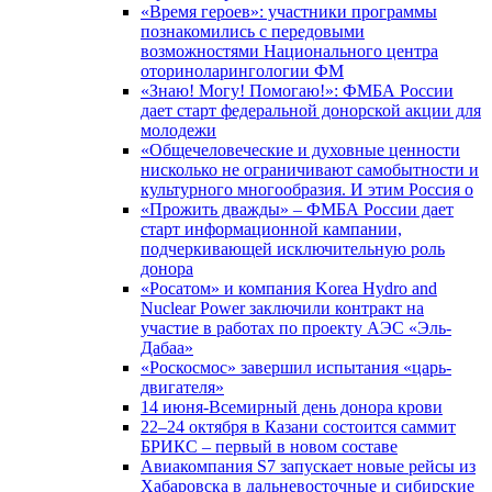
«Время героев»: участники программы
познакомились с передовыми
возможностями Национального центра
оториноларингологии ФМ
«Знаю! Могу! Помогаю!»: ФМБА России
дает старт федеральной донорской акции для
молодежи
«Общечеловеческие и духовные ценности
нисколько не ограничивают самобытности и
культурного многообразия. И этим Россия о
«Прожить дважды» – ФМБА России дает
старт информационной кампании,
подчеркивающей исключительную роль
донора
«Росатом» и компания Korea Hydro and
Nuclear Power заключили контракт на
участие в работах по проекту АЭС «Эль-
Дабаа»
«Роскосмос» завершил испытания «царь-
двигателя»
14 июня-Всемирный день донора крови
22–24 октября в Казани состоится саммит
БРИКС – первый в новом составе
Авиакомпания S7 запускает новые рейсы из
Хабаровска в дальневосточные и сибирские