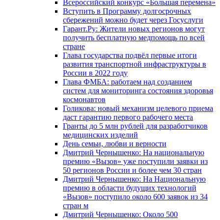
Всероссийский конкурс «Большая перемена»
Вступить в Программу долгосрочных
сбережений можно будет через Госуслуги
Гарант.Ру: Жители новых регионов могут
получить бесплатную медпомощь по всей
стране
Глава государства подвёл первые итоги
развития транспортной инфраструктуры в
России в 2022 году
Глава ФМБА: работаем над созданием
систем для мониторинга состояния здоровья
космонавтов
Голикова: новый механизм целевого приема
даст гарантию первого рабочего места
Гранты до 5 млн рублей для разработчиков
медицинских изделий
День семьи, любви и верности
Дмитрий Чернышенко: На национальную
премию «Вызов» уже поступили заявки из
50 регионов России и более чем 30 стран
Дмитрий Чернышенко: На Национальную
премию в области будущих технологий
«Вызов» поступило около 600 заявок из 34
стран м
Дмитрий Чернышенко: Около 500