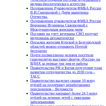
медико-биологического агентства
Поздравление Руководителя ФМБА России
В.И.Скворцовой с Днём защитника
Отечества.
Поздравление руководителя ФМБА России
Вероники Игоревны Скворцовой с
Международным женским днем
Поставят на учет: ветераны СВО получат
медпомощь автоматически
Посылки жителям Курской и Белгородской
областей можно отправить Почтой
бесплатно
Почти полмиллиона человек посетили
грандиозную выставку-форум «Россия» на
ВДНХ за первые три дня ее работы
Правительства РФ и Китая подготовят план
развития сотрудничества до 2030 года –
ТАСС
Правительство выделит свыше 10 млрд
рублей на поддержку неработающих
пенсионеров – Ведомости
Правительство направит более 24,5 млрд
рублей на лечение детей с тяжелыми
заболеваниями