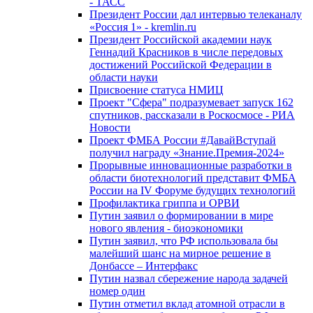
- ТАСС
Президент России дал интервью телеканалу
«Россия 1» - kremlin.ru
Президент Российской академии наук
Геннадий Красников в числе передовых
достижений Российской Федерации в
области науки
Присвоение статуса НМИЦ
Проект "Сфера" подразумевает запуск 162
спутников, рассказали в Роскосмосе - РИА
Новости
Проект ФМБА России #ДавайВступай
получил награду «Знание.Премия-2024»
Прорывные инновационные разработки в
области биотехнологий представит ФМБА
России на IV Форуме будущих технологий
Профилактика гриппа и ОРВИ
Путин заявил о формировании в мире
нового явления - биоэкономики
Путин заявил, что РФ использовала бы
малейший шанс на мирное решение в
Донбассе – Интерфакс
Путин назвал сбережение народа задачей
номер один
Путин отметил вклад атомной отрасли в