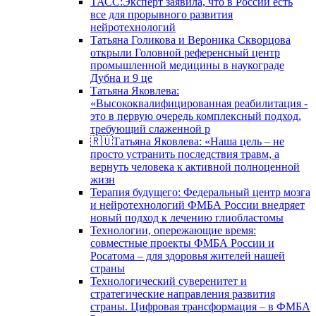
ТАСС:Эксперт заявила, что в России есть
все для прорывного развития
нейротехнологий
Татьяна Голикова и Вероника Скворцова
открыли Головной референсный центр
промышленной медицины в наукограде
Дубна и 9 це
Татьяна Яковлева:
«Высококвалифицированная реабилитация -
это в первую очередь комплексный подход,
требующий слаженной р
🇷🇺Татьяна Яковлева: «Наша цель – не
просто устранить последствия травм, а
вернуть человека к активной полноценной
жизн
Терапия будущего: Федеральный центр мозга
и нейротехнологий ФМБА России внедряет
новый подход к лечению глиобластомы
Технологии, опережающие время:
совместные проекты ФМБА России и
Росатома – для здоровья жителей нашей
страны
Технологический суверенитет и
стратегические направления развития
страны. Цифровая трансформация – в ФМБА