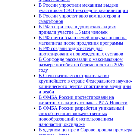
В России упростили механизм выдачи
участникам СВО техсредств реабилитации
В России упростят ввоз компьютеров и
смартфонов
В РФ за три года в донорских акциях
приняли участие 1,5 млн человек
В РФ почти 5 млн семей получат право на
маткапитал после продления программы
В РФ создали эндосистему для
протезирования поврежденных суставов
В Соцфонде рассказали о максимальном
размере пособия по беременности в 2026
году
В Сочи начинается строительство
крупнейшего в стране Федерального научно-
клинического центра спортивной медицины
и реаби
В ФМБА России протестировали на
животных вакцину от рака - РИА Новости
В ФМБА России разработан уникальный
способ терапии злокачественных
новообразований с использованием
наночастиц оксида же
В ядерном центре в Сарове прошла премьера