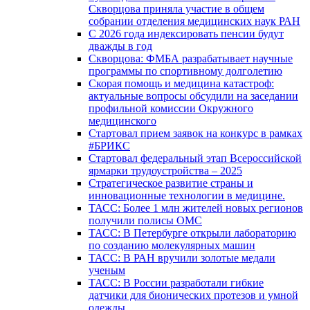
Скворцова приняла участие в общем
собрании отделения медицинских наук РАН
С 2026 года индексировать пенсии будут
дважды в год
Скворцова: ФМБА разрабатывает научные
программы по спортивному долголетию
Скорая помощь и медицина катастроф:
актуальные вопросы обсудили на заседании
профильной комиссии Окружного
медицинского
Стартовал прием заявок на конкурс в рамках
#БРИКС
Стартовал федеральный этап Всероссийской
ярмарки трудоустройства – 2025
Стратегическое развитие страны и
инновационные технологии в медицине.
ТАСС: Более 1 млн жителей новых регионов
получили полисы ОМС
ТАСС: В Петербурге открыли лабораторию
по созданию молекулярных машин
ТАСС: В РАН вручили золотые медали
ученым
ТАСС: В России разработали гибкие
датчики для бионических протезов и умной
одежды