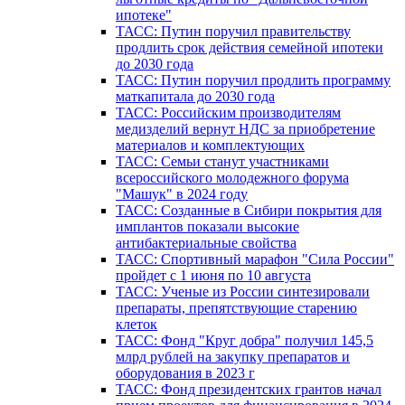
ипотеке"
ТАСС: Путин поручил правительству
продлить срок действия семейной ипотеки
до 2030 года
ТАСС: Путин поручил продлить программу
маткапитала до 2030 года
ТАСС: Российским производителям
медизделий вернут НДС за приобретение
материалов и комплектующих
ТАСС: Семьи станут участниками
всероссийского молодежного форума
"Машук" в 2024 году
ТАСС: Созданные в Сибири покрытия для
имплантов показали высокие
антибактериальные свойства
ТАСС: Спортивный марафон "Сила России"
пройдет с 1 июня по 10 августа
ТАСС: Ученые из России синтезировали
препараты, препятствующие старению
клеток
ТАСС: Фонд "Круг добра" получил 145,5
млрд рублей на закупку препаратов и
оборудования в 2023 г
ТАСС: Фонд президентских грантов начал