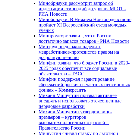
Минобрнауки рассмотрит запрос об
индексации стипендий до уровня МРОТ -
РИА Новости
Минобрнауки: В Нижнем Новгороде в июне
пройдет XI Всероссийский съезд молодых
ученых
Минпромторг заявил, что в России
достаточно запасов товаров - РИА Новости
Минтруд предложил наделить
медработников-протезистов правом на
досрочную пенсию
Минфин заявил, что бюджет России в 2023-
2025 годах обеспечит все социальные
обязательства – ТАСС
Минфин поддержал гарантирование
сбережений россиян в частных пенсионных
фондах – Коммерсантъ
Михаил Мишустин призвал активнее
внедрять и использовать отечественные
передовые разработки
Михаил Мишустин утвердил вице-
премьеров – кураторов
высокотехнологичных отраслей –
Правительство России
Мишустин снизил ставку по льготной