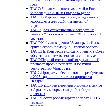
прием проектов для финансирования в 2024
году
ТАСС: Число многодетных семей в России
за последние 8-10 лет выросло вдвое
ТАСС:В Курске создали индивидуальные
экзоскелеты для реабилитационной
медицины
ТАСС:Доля отечественных лекарств на
рынке РФ составила более 38% по итогам I
квартала
ТАСС:Кабмин выделил 36 млн рублей для
бригад скорой помощи в Курской области
ТАСС:На Конгрессе молодых ученых в Сочи
обсудят развитие регионов за счет науки
ТАСС:Первый российский внутривенный
препарат против гепатита В получил
регистрацию Минздрава
ТАСС:Программа бесплатного переобучения
с 2025 года станет частью нацпроекта
"Кадры"
ТАСС:Расширен перечень опорных пунктов
в Арктике, которые станут базой для
проектов
ТАСС:Ростех роботизирует аппарат HIFU-
терапии