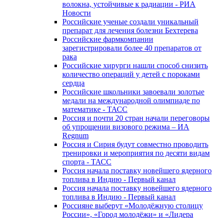
волокна, устойчивые к радиации - РИА
Новости
Российские ученые создали уникальный
препарат для лечения болезни Бехтерева
Российские фармкомпании
зарегистрировали более 40 препаратов от
рака
Российские хирурги нашли способ снизить
количество операций у детей с пороками
сердца
Российские школьники завоевали золотые
медали на международной олимпиаде по
математике - ТАСС
Россия и почти 20 стран начали переговоры
об упрощении визового режима – ИА
Regnum
Россия и Сирия будут совместно проводить
тренировки и мероприятия по десяти видам
спорта - ТАСС
Россия начала поставку новейшего ядерного
топлива в Индию - Первый канал
Россия начала поставку новейшего ядерного
топлива в Индию - Первый канал
Россияне выберут «Молодёжную столицу
России», «Город молодёжи» и «Лидера