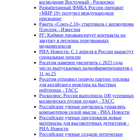
космодроме Восточный - Роскосмос
Разработанный ФМБА России препарат
«МИР 19» получил международное
признание
Ракета «Союз-2.1б» стартовала с космодрома
Плесецк - Известия
РГ: Кабмин проавансирует контракты на
закупку в регионы передвижных
медкомплексов
РИА Новости: С 1 апреля в России вырастут
социальные пенсии
Росатом намерен увеличить с 2025 года
число выпускаемых радиофармпрепаратов с
11 до 25
Росатом отправил первую партию топлива
для китайского реактора на быстрых
нейтронах - ТАСС
Роскосмос: Россия выполнила 100 успешных
космических пусков подряд - ТАСС
Российские ученые научились управлять
компьютером силой мысли - РИА Новости
Российские ученые предложили новые
материалы для высокоточных детекторов -
РИА Новости
Российские ученые создали оптические