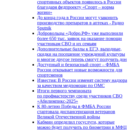
спортивных объектов появилось в России
благодаря федпроекту «Спорт – норма
жизни»
До конца года в России могут узаконить
производство препаратов в аптеках - Радио
Sputnik
Добровольцы «Добро.РФ» уже выполнили
более 650 тыс. заявок на оказание помощи
участникам СВО и их семьям
Дополнительные баллы к ЕГЭ, выходные,
скидки на посещение учреждений культуры
и многое другое теперь смогут получить дон
Доступный и безопасный спорт – ФМБА
России открывает новые возможности для
спортсменов
Известия: В России изменят систему надзора
за качеством медпомощи по ОМС
Итоги первого чемпионата
по профмастерству среди участников СВО
«Абилимпикс-2025»
К 80-летию Победы в ФМБА России
стартовала диспансеризация ветеранов
Великой Отечественной войны
Кабмин определил госуслуги, которые
можно будет получить по биометрии в МФЦ