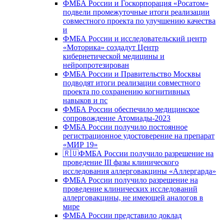
ФМБА России и Госкорпорация «Росатом»
подвели промежуточные итоги реализации
совместного проекта по улучшению качества
и
ФМБА России и исследовательский центр
«Моторика» создадут Центр
кибернетической медицины и
нейропротезирован
ФМБА России и Правительство Москвы
подводят итоги реализации совместного
проекта по сохранению когнитивных
навыков и пс
ФМБА России обеспечило медицинское
сопровождение Атомиады-2023
ФМБА России получило постоянное
регистрационное удостоверение на препарат
«МИР 19»
🇷🇺ФМБА России получило разрешение на
проведение III фазы клинического
исследования аллерговакцины «Аллергарда»
ФМБА России получило разрешение на
проведение клинических исследований
аллерговакцины, не имеющей аналогов в
мире
ФМБА России представило доклад