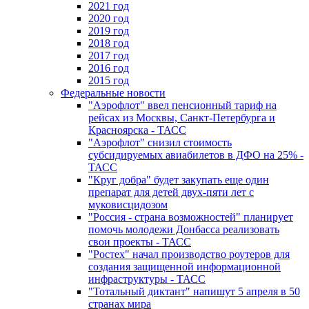
2021 год
2020 год
2019 год
2018 год
2017 год
2016 год
2015 год
Федеральные новости
"Аэрофлот" ввел пенсионный тариф на
рейсах из Москвы, Санкт-Петербурга и
Красноярска - ТАСС
"Аэрофлот" снизил стоимость
субсидируемых авиабилетов в ДФО на 25% -
ТАСС
"Круг добра" будет закупать еще один
препарат для детей двух-пяти лет с
муковисцидозом
"Россия - страна возможностей" планирует
помочь молодежи Донбасса реализовать
свои проекты - ТАСС
"Ростех" начал производство роутеров для
создания защищенной информационной
инфраструктуры - ТАСС
"Тотальный диктант" напишут 5 апреля в 50
странах мира