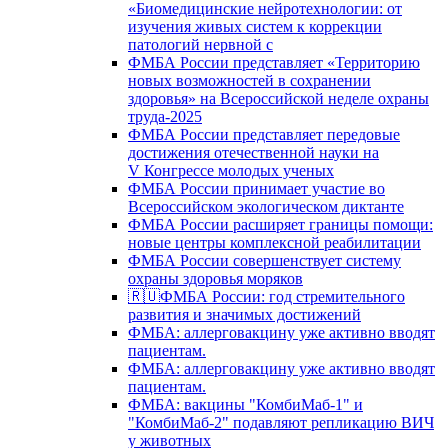
«Биомедицинские нейротехнологии: от
изучения живых систем к коррекции
патологий нервной с
ФМБА России представляет «Территорию
новых возможностей в сохранении
здоровья» на Всероссийской неделе охраны
труда-2025
ФМБА России представляет передовые
достижения отечественной науки на
V Конгрессе молодых ученых
ФМБА России принимает участие во
Всероссийском экологическом диктанте
ФМБА России расширяет границы помощи:
новые центры комплексной реабилитации
ФМБА России совершенствует систему
охраны здоровья моряков
🇷🇺ФМБА России: год стремительного
развития и значимых достижений
ФМБА: аллерговакцину уже активно вводят
пациентам.
ФМБА: аллерговакцину уже активно вводят
пациентам.
ФМБА: вакцины "КомбиМаб-1" и
"КомбиМаб-2" подавляют репликацию ВИЧ
у животных