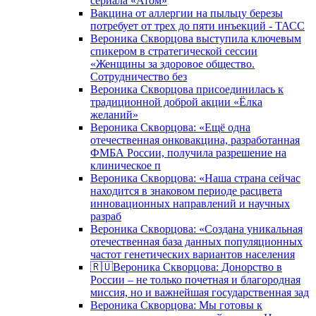
сериала «Атом»
Вакцина от аллергии на пыльцу березы
потребует от трех до пяти инъекций - ТАСС
Вероника Скворцова выступила ключевым
спикером в стратегической сессии
«Женщины за здоровое общество.
Сотрудничество без
Вероника Скворцова присоединилась к
традиционной доброй акции «Ёлка
желаний»
Вероника Скворцова: «Ещё одна
отечественная онковакцина, разработанная
ФМБА России, получила разрешение на
клиническое п
Вероника Скворцова: «Наша страна сейчас
находится в знаковом периоде расцвета
инновационных направлений и научных
разраб
Вероника Скворцова: «Создана уникальная
отечественная база данных популяционных
частот генетических вариантов населения
🇷🇺Вероника Скворцова: Донорство в
России – не только почетная и благородная
миссия, но и важнейшая государственная зад
Вероника Скворцова: Мы готовы к