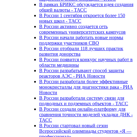
В рамках БРИКС обсуждается идея создания
общей валюты - ТАСС
В России 1 сентября откроется более 150
новых школ - ТАСС
В России активно создается сеть
современных университетских кампусов
В России начали работать новые нормы
поддержки участников СВО
В России отобрали 118 лучших практик
развития донорства
В России появится конкурс научных работ в
области медицины
В России разрабатывают способ защиты
реакторов АЭС - РИА Новости
В России разработали более эффективные
монокристаллы для диагностики рака - РИА
Новости
В России разработали систему связи для
подводных и подземных объектов - ТАСС
В России создали онлайн-платформу для
сравнения точности моделей укладки ДНК -
ТАСС
В России стартовал новый сезон
Всероссийской олимпиады студентов «Я —
профессионал»