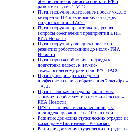
обеспечение обороноспособности РФ и
развитие науки - ТАСС
Путин поручил подготовить проект указа о
внедрении ИИ в экономике, соцсфере,
госуправлении - ТАСС
Путин поручил правительству решить
вопросы обеспечения предприятий ВПК -
РИА Новости
Путин поручил утвердить проект по
развитию робототехники до июля - РИА
Новости
Путин призвал обновить подходы к
подготовке кадров, к научно-
технологическому развитию РФ - ТАСС
Путин учредил День среднего
профессионального образования 2 октября –
ТАСС
Путин: великая победа над нацизмом
занимает особое место в истории России –
РИА Новости
ПФР начал перечислять пенсионерам
проиндексированные на 10% пенсии
Развитие движения студенческих отрядов на
космодроме Восточный - Роскосмос
Развитие движения студенческих отрядов на