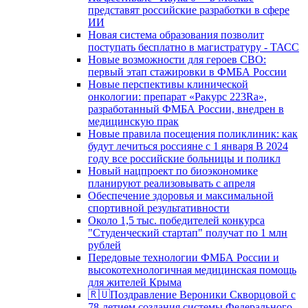
представят российские разработки в сфере
ИИ
Новая система образования позволит
поступать бесплатно в магистратуру - ТАСС
Новые возможности для героев СВО:
первый этап стажировки в ФМБА России
Новые перспективы клинической
онкологии: препарат «Ракурс 223Ra»,
разработанный ФМБА России, внедрен в
медицинскую прак
Новые правила посещения поликлиник: как
будут лечиться россияне с 1 января В 2024
году все российские больницы и поликл
Новый нацпроект по биоэкономике
планируют реализовывать с апреля
Обеспечение здоровья и максимальной
спортивной результативности
Около 1,5 тыс. победителей конкурса
"Студенческий стартап" получат по 1 млн
рублей
Передовые технологии ФМБА России и
высокотехнологичная медицинская помощь
для жителей Крыма
🇷🇺Поздравление Вероники Скворцовой с
78-летием создания системы Федерального