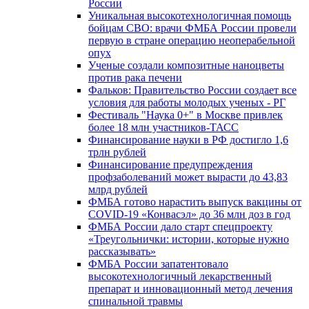
России
Уникальная высокотехнологичная помощь
бойцам СВО: врачи ФМБА России провели
первую в стране операцию неоперабельной
опух
Ученые создали композитные наноцветы
против рака печени
Фальков: Правительство России создает все
условия для работы молодых ученых - РГ
Фестиваль "Наука 0+" в Москве привлек
более 18 млн участников-ТАСС
Финансирование науки в РФ достигло 1,6
трлн рублей
Финансирование предупреждения
профзаболеваний может вырасти до 43,83
млрд рублей
ФМБА готово нарастить выпуск вакцины от
COVID-19 «Конвасэл» до 36 млн доз в год
ФМБА России дало старт спецпроекту
«Треугольнички: истории, которые нужно
рассказывать»
ФМБА России запатентовало
высокотехнологичный лекарственный
препарат и инновационный метод лечения
спинальной травмы