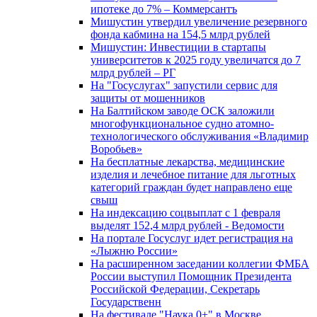
ипотеке до 7% – Коммерсантъ
Мишустин утвердил увеличение резервного
фонда кабмина на 154,5 млрд рублей
Мишустин: Инвестиции в стартапы
университетов к 2025 году увеличатся до 7
млрд рублей – РГ
На "Госуслугах" запустили сервис для
защиты от мошенников
На Балтийском заводе ОСК заложили
многофункциональное судно атомно-
технологического обслуживания «Владимир
Воробьев»
На бесплатные лекарства, медицинские
изделия и лечебное питание для льготных
категорий граждан будет направлено еще
свыш
На индексацию соцвыплат с 1 февраля
выделят 152,4 млрд рублей - Ведомости
На портале Госуслуг идет регистрация на
«Лыжню России»
На расширенном заседании коллегии ФМБА
России выступил Помощник Президента
Российской Федерации, Секретарь
Государственн
На фестивале "Наука 0+" в Москве