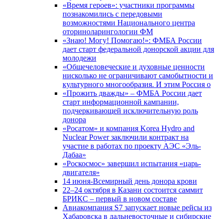
«Время героев»: участники программы
познакомились с передовыми
возможностями Национального центра
оториноларингологии ФМ
«Знаю! Могу! Помогаю!»: ФМБА России
дает старт федеральной донорской акции для
молодежи
«Общечеловеческие и духовные ценности
нисколько не ограничивают самобытности и
культурного многообразия. И этим Россия о
«Прожить дважды» – ФМБА России дает
старт информационной кампании,
подчеркивающей исключительную роль
донора
«Росатом» и компания Korea Hydro and
Nuclear Power заключили контракт на
участие в работах по проекту АЭС «Эль-
Дабаа»
«Роскосмос» завершил испытания «царь-
двигателя»
14 июня-Всемирный день донора крови
22–24 октября в Казани состоится саммит
БРИКС – первый в новом составе
Авиакомпания S7 запускает новые рейсы из
Хабаровска в дальневосточные и сибирские