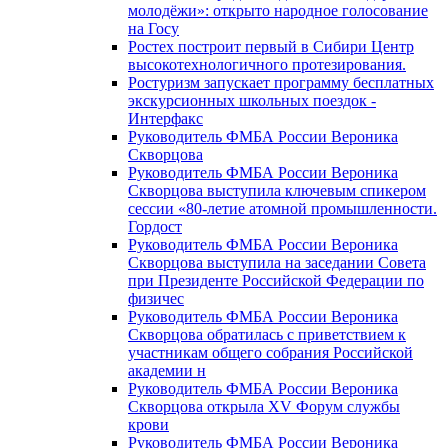
молодёжи»: открыто народное голосование
на Госу
Ростех построит первый в Сибири Центр
высокотехнологичного протезирования.
Ростуризм запускает программу бесплатных
экскурсионных школьных поездок -
Интерфакс
Руководитель ФМБА России Вероника
Скворцова
Руководитель ФМБА России Вероника
Скворцова выступила ключевым спикером
сессии «80-летие атомной промышленности.
Гордост
Руководитель ФМБА России Вероника
Скворцова выступила на заседании Совета
при Президенте Российской Федерации по
физичес
Руководитель ФМБА России Вероника
Скворцова обратилась с приветствием к
участникам общего собрания Российской
академии н
Руководитель ФМБА России Вероника
Скворцова открыла XV Форум службы
крови
Руководитель ФМБА России Вероника