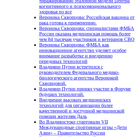
тиражированию эталонной модели Центра
когнитивного и психоэмоционального
здоровья по все
Вероника Скворцова: Российская вакцина от
рака готова к применению.
Вероника Скворцова: специалистами ФМБА
России оказана медицинская помощь более
чем 84 тысячам участников и ветеранов СВО
Вероника Скворцова: ФМБА как
инновационное агентство уделяет особое
внимание разработке и внедрению
передовых технологий
Владимир Путин встретился с
руководителем Федерального медико-
биологического агентства Вероникой
Скворцовой.
Владимир Путин принял участие в Форуме
будущих технологий.
Внедрение высоких медицинских
технологий для организации более
качественной и доступной медицинской
помощи жителям Даль
Во Владивостоке стартовали VII
Международные спортивные игры «Дети
Азии» – Правительство России