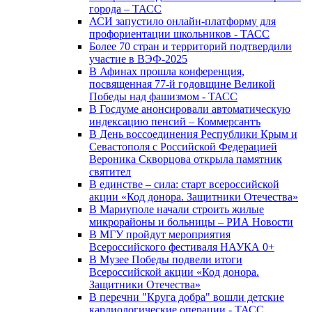
города – ТАСС
АСИ запустило онлайн-платформу для
профориентации школьников - ТАСС
Более 70 стран и территорий подтвердили
участие в ВЭФ-2025
В Афинах прошла конференция,
посвященная 77-й годовщине Великой
Победы над фашизмом - ТАСС
В Госдуме анонсировали автоматическую
индексацию пенсий – Коммерсантъ
В День воссоединения Республики Крым и
Севастополя с Российской Федерацией
Вероника Скворцова открыла памятник
святител
В единстве – сила: старт всероссийской
акции «Код донора. Защитники Отечества»
В Мариуполе начали строить жилые
микрорайоны и больницы – РИА Новости
В МГУ пройдут мероприятия
Всероссийского фестиваля НАУКА 0+
В Музее Победы подвели итоги
Всероссийской акции «Код донора.
Защитники Отечества»
В перечни "Круга добра" вошли детские
кардиологические операции - ТАСС