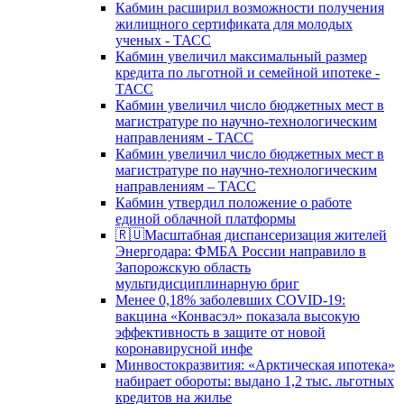
Кабмин расширил возможности получения
жилищного сертификата для молодых
ученых - ТАСС
Кабмин увеличил максимальный размер
кредита по льготной и семейной ипотеке -
ТАСС
Кабмин увеличил число бюджетных мест в
магистратуре по научно-технологическим
направлениям - ТАСС
Кабмин увеличил число бюджетных мест в
магистратуре по научно-технологическим
направлениям – ТАСС
Кабмин утвердил положение о работе
единой облачной платформы
🇷🇺Масштабная диспансеризация жителей
Энергодара: ФМБА России направило в
Запорожскую область
мультидисциплинарную бриг
Менее 0,18% заболевших COVID-19:
вакцина «Конвасэл» показала высокую
эффективность в защите от новой
коронавирусной инфе
Минвостокразвития: «Арктическая ипотека»
набирает обороты: выдано 1,2 тыс. льготных
кредитов на жилье