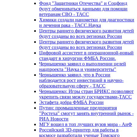
Фонд "Защитники Отечества" и Соцфонд
будут обмениваться данными для помощи
ветеранам СВО - ТАСС
Химики создали нанометки для диагностики
и лечения рака - ТАСС.Наука
Центры раннего физического развития детей
будут созданы во всех регионах России
Центры раннего физического развития детей
будут созданы во всех регионах России
Цифровой ассистент в операционной-новый
стандарт в хирургии ФМБА России.
Чернышенко заявил о выполнении целей
нацпроекта "Наука и университеты"
Чернышенко заявил, что в России
наблюдается рост инвестиций в научно-
образовательную сферу - ТАСС
Чернышенко: Игры стран БРИКС позволяют
укрепить связи между государствами-ТАСС
Эстафета добра ФМБА России
Путин: промышленные предприятия
"Ростеха" смогут занять внутренний рынок -
РИА Новости
МГУ вошел в топ лучших вузов мира - АиФ
Российский 3D-принтер для работы в
космосе разработали ученые Томского