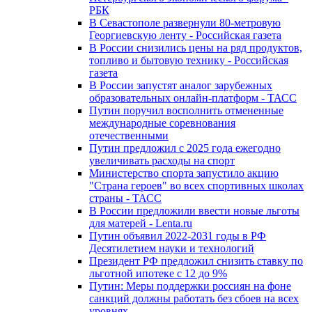
РБК
В Севастополе развернули 80-метровую
Георгиевскую ленту - Российская газета
В России снизились цены на ряд продуктов,
топливо и бытовую технику - Российская
газета
В России запустят аналог зарубежных
образовательных онлайн-платформ - ТАСС
Путин поручил восполнить отмененные
международные соревнования
отечественными
Путин предложил с 2025 года ежегодно
увеличивать расходы на спорт
Министерство спорта запустило акцию
"Страна героев" во всех спортивных школах
страны - ТАСС
В России предложили ввести новые льготы
для матерей - Lenta.ru
Путин объявил 2022-2031 годы в РФ
Десятилетием науки и технологий
Президент РФ предложил снизить ставку по
льготной ипотеке с 12 до 9%
Путин: Меры поддержки россиян на фоне
санкций должны работать без сбоев на всех
уровнях