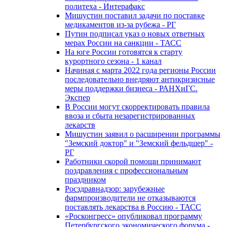
политеха - Интерафакс
Мишустин поставил задачи по поставке
медикаментов из-за рубежа - РГ
Путин подписал указ о новых ответных
мерах России на санкции - ТАСС
На юге России готовятся к старту
курортного сезона - 1 канал
Начиная с марта 2022 года регионы России
последовательно внедряют антикризисные
меры поддержки бизнеса - РАНХиГС.
Экспер
В России могут скорректировать правила
ввоза и сбыта незарегистрированных
лекарств
Мишустин заявил о расширении программы
"Земский доктор" и "Земский фельдшер" -
РГ
Работники скорой помощи принимают
поздравления с профессиональным
праздником
Росздравнадзор: зарубежные
фармпроизводители не отказываются
поставлять лекарства в Россию - ТАСС
«Росконгресс» опубликовал программу
Петербургского экономического форума -