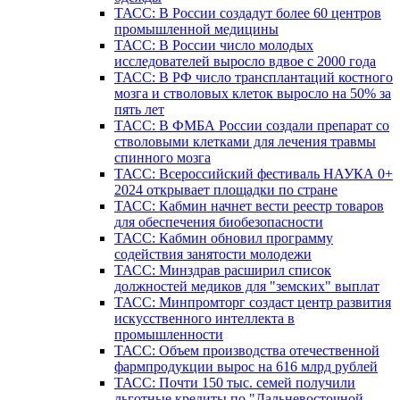
ТАСС: В России создадут более 60 центров
промышленной медицины
ТАСС: В России число молодых
исследователей выросло вдвое с 2000 года
ТАСС: В РФ число трансплантаций костного
мозга и стволовых клеток выросло на 50% за
пять лет
ТАСС: В ФМБА России создали препарат со
стволовыми клетками для лечения травмы
спинного мозга
ТАСС: Всероссийский фестиваль НАУКА 0+
2024 открывает площадки по стране
ТАСС: Кабмин начнет вести реестр товаров
для обеспечения биобезопасности
ТАСС: Кабмин обновил программу
содействия занятости молодежи
ТАСС: Минздрав расширил список
должностей медиков для "земских" выплат
ТАСС: Минпромторг создаст центр развития
искусственного интеллекта в
промышленности
ТАСС: Объем производства отечественной
фармпродукции вырос на 616 млрд рублей
ТАСС: Почти 150 тыс. семей получили
льготные кредиты по "Дальневосточной