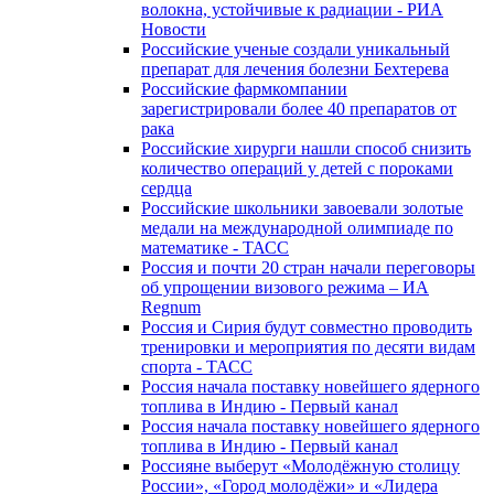
волокна, устойчивые к радиации - РИА
Новости
Российские ученые создали уникальный
препарат для лечения болезни Бехтерева
Российские фармкомпании
зарегистрировали более 40 препаратов от
рака
Российские хирурги нашли способ снизить
количество операций у детей с пороками
сердца
Российские школьники завоевали золотые
медали на международной олимпиаде по
математике - ТАСС
Россия и почти 20 стран начали переговоры
об упрощении визового режима – ИА
Regnum
Россия и Сирия будут совместно проводить
тренировки и мероприятия по десяти видам
спорта - ТАСС
Россия начала поставку новейшего ядерного
топлива в Индию - Первый канал
Россия начала поставку новейшего ядерного
топлива в Индию - Первый канал
Россияне выберут «Молодёжную столицу
России», «Город молодёжи» и «Лидера