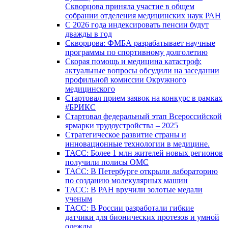
Скворцова приняла участие в общем
собрании отделения медицинских наук РАН
С 2026 года индексировать пенсии будут
дважды в год
Скворцова: ФМБА разрабатывает научные
программы по спортивному долголетию
Скорая помощь и медицина катастроф:
актуальные вопросы обсудили на заседании
профильной комиссии Окружного
медицинского
Стартовал прием заявок на конкурс в рамках
#БРИКС
Стартовал федеральный этап Всероссийской
ярмарки трудоустройства – 2025
Стратегическое развитие страны и
инновационные технологии в медицине.
ТАСС: Более 1 млн жителей новых регионов
получили полисы ОМС
ТАСС: В Петербурге открыли лабораторию
по созданию молекулярных машин
ТАСС: В РАН вручили золотые медали
ученым
ТАСС: В России разработали гибкие
датчики для бионических протезов и умной
одежды