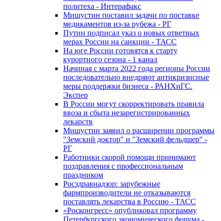
политеха - Интерафакс
Мишустин поставил задачи по поставке
медикаментов из-за рубежа - РГ
Путин подписал указ о новых ответных
мерах России на санкции - ТАСС
На юге России готовятся к старту
курортного сезона - 1 канал
Начиная с марта 2022 года регионы России
последовательно внедряют антикризисные
меры поддержки бизнеса - РАНХиГС.
Экспер
В России могут скорректировать правила
ввоза и сбыта незарегистрированных
лекарств
Мишустин заявил о расширении программы
"Земский доктор" и "Земский фельдшер" -
РГ
Работники скорой помощи принимают
поздравления с профессиональным
праздником
Росздравнадзор: зарубежные
фармпроизводители не отказываются
поставлять лекарства в Россию - ТАСС
«Росконгресс» опубликовал программу
Петербургского экономического форума -