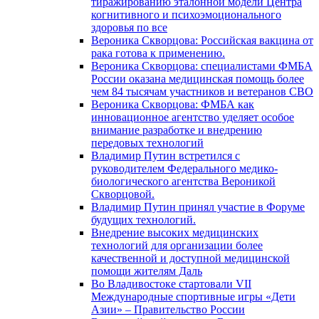
тиражированию эталонной модели Центра
когнитивного и психоэмоционального
здоровья по все
Вероника Скворцова: Российская вакцина от
рака готова к применению.
Вероника Скворцова: специалистами ФМБА
России оказана медицинская помощь более
чем 84 тысячам участников и ветеранов СВО
Вероника Скворцова: ФМБА как
инновационное агентство уделяет особое
внимание разработке и внедрению
передовых технологий
Владимир Путин встретился с
руководителем Федерального медико-
биологического агентства Вероникой
Скворцовой.
Владимир Путин принял участие в Форуме
будущих технологий.
Внедрение высоких медицинских
технологий для организации более
качественной и доступной медицинской
помощи жителям Даль
Во Владивостоке стартовали VII
Международные спортивные игры «Дети
Азии» – Правительство России