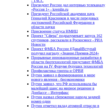
- ТАСС
Президент России дал интервью телеканалу
«Россия 1» - kremlin.ru
Президент Российской академии наук
Геннадий Красников в числе передовых
достижений Российской Федерации в
области науки
Присвоение статуса НМИЦ
Проект "Сфера" подразумевает запуск 162
спутников, рассказали в Роскосмосе - РИА
Новости
Проект ФМБА России #ДавайВступай
получил награду «Знание.Премия-2024»
Прорывные инновационные разработки в
области биотехнологий представит ФМБА
России на IV Форуме будущих технологий
Профилактика гриппа и ОРВИ
Путин заявил о формировании в мире
нового явления - биоэкономики
Путин заявил, что РФ использовала бы
малейший шанс на мирное решение в
Донбассе – Интерфакс
Путин назвал сбережение народа задачей
номер один
Путин отметил вклад атомной отрасли в