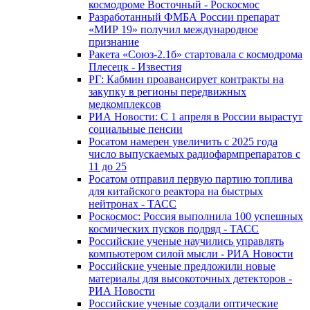
космодроме Восточный - Роскосмос
Разработанный ФМБА России препарат
«МИР 19» получил международное
признание
Ракета «Союз-2.1б» стартовала с космодрома
Плесецк - Известия
РГ: Кабмин проавансирует контракты на
закупку в регионы передвижных
медкомплексов
РИА Новости: С 1 апреля в России вырастут
социальные пенсии
Росатом намерен увеличить с 2025 года
число выпускаемых радиофармпрепаратов с
11 до 25
Росатом отправил первую партию топлива
для китайского реактора на быстрых
нейтронах - ТАСС
Роскосмос: Россия выполнила 100 успешных
космических пусков подряд - ТАСС
Российские ученые научились управлять
компьютером силой мысли - РИА Новости
Российские ученые предложили новые
материалы для высокоточных детекторов -
РИА Новости
Российские ученые создали оптические