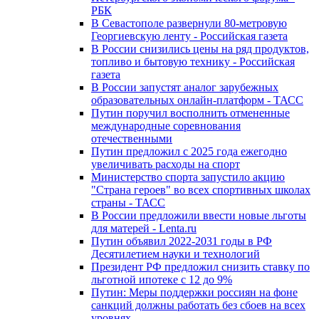
РБК
В Севастополе развернули 80-метровую
Георгиевскую ленту - Российская газета
В России снизились цены на ряд продуктов,
топливо и бытовую технику - Российская
газета
В России запустят аналог зарубежных
образовательных онлайн-платформ - ТАСС
Путин поручил восполнить отмененные
международные соревнования
отечественными
Путин предложил с 2025 года ежегодно
увеличивать расходы на спорт
Министерство спорта запустило акцию
"Страна героев" во всех спортивных школах
страны - ТАСС
В России предложили ввести новые льготы
для матерей - Lenta.ru
Путин объявил 2022-2031 годы в РФ
Десятилетием науки и технологий
Президент РФ предложил снизить ставку по
льготной ипотеке с 12 до 9%
Путин: Меры поддержки россиян на фоне
санкций должны работать без сбоев на всех
уровнях