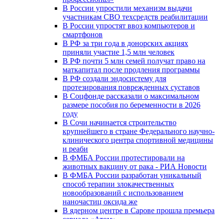
В России упростили механизм выдачи
участникам СВО техсредств реабилитации
В России упростят ввоз компьютеров и
смартфонов
В РФ за три года в донорских акциях
приняли участие 1,5 млн человек
В РФ почти 5 млн семей получат право на
маткапитал после продления программы
В РФ создали эндосистему для
протезирования поврежденных суставов
В Соцфонде рассказали о максимальном
размере пособия по беременности в 2026
году
В Сочи начинается строительство
крупнейшего в стране Федерального научно-
клинического центра спортивной медицины
и реаби
В ФМБА России протестировали на
животных вакцину от рака - РИА Новости
В ФМБА России разработан уникальный
способ терапии злокачественных
новообразований с использованием
наночастиц оксида же
В ядерном центре в Сарове прошла премьера