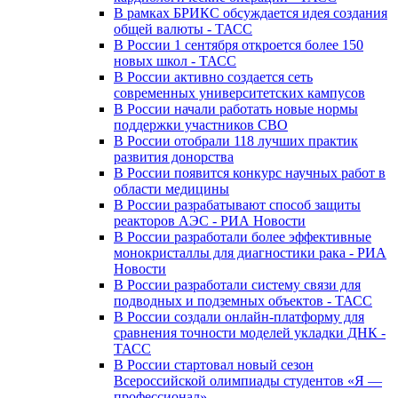
В рамках БРИКС обсуждается идея создания
общей валюты - ТАСС
В России 1 сентября откроется более 150
новых школ - ТАСС
В России активно создается сеть
современных университетских кампусов
В России начали работать новые нормы
поддержки участников СВО
В России отобрали 118 лучших практик
развития донорства
В России появится конкурс научных работ в
области медицины
В России разрабатывают способ защиты
реакторов АЭС - РИА Новости
В России разработали более эффективные
монокристаллы для диагностики рака - РИА
Новости
В России разработали систему связи для
подводных и подземных объектов - ТАСС
В России создали онлайн-платформу для
сравнения точности моделей укладки ДНК -
ТАСС
В России стартовал новый сезон
Всероссийской олимпиады студентов «Я —
профессионал»