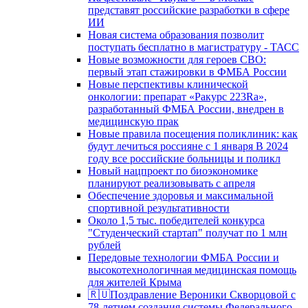
представят российские разработки в сфере
ИИ
Новая система образования позволит
поступать бесплатно в магистратуру - ТАСС
Новые возможности для героев СВО:
первый этап стажировки в ФМБА России
Новые перспективы клинической
онкологии: препарат «Ракурс 223Ra»,
разработанный ФМБА России, внедрен в
медицинскую прак
Новые правила посещения поликлиник: как
будут лечиться россияне с 1 января В 2024
году все российские больницы и поликл
Новый нацпроект по биоэкономике
планируют реализовывать с апреля
Обеспечение здоровья и максимальной
спортивной результативности
Около 1,5 тыс. победителей конкурса
"Студенческий стартап" получат по 1 млн
рублей
Передовые технологии ФМБА России и
высокотехнологичная медицинская помощь
для жителей Крыма
🇷🇺Поздравление Вероники Скворцовой с
78-летием создания системы Федерального