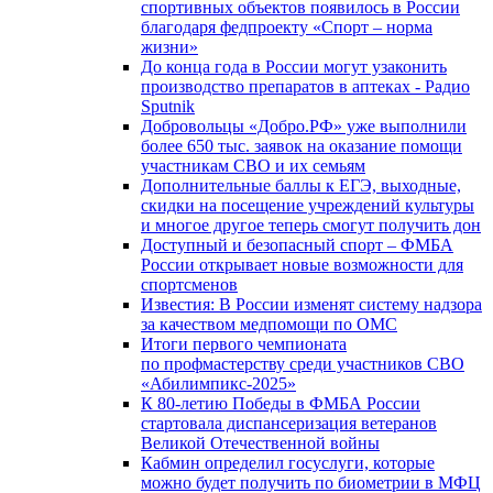
спортивных объектов появилось в России
благодаря федпроекту «Спорт – норма
жизни»
До конца года в России могут узаконить
производство препаратов в аптеках - Радио
Sputnik
Добровольцы «Добро.РФ» уже выполнили
более 650 тыс. заявок на оказание помощи
участникам СВО и их семьям
Дополнительные баллы к ЕГЭ, выходные,
скидки на посещение учреждений культуры
и многое другое теперь смогут получить дон
Доступный и безопасный спорт – ФМБА
России открывает новые возможности для
спортсменов
Известия: В России изменят систему надзора
за качеством медпомощи по ОМС
Итоги первого чемпионата
по профмастерству среди участников СВО
«Абилимпикс-2025»
К 80-летию Победы в ФМБА России
стартовала диспансеризация ветеранов
Великой Отечественной войны
Кабмин определил госуслуги, которые
можно будет получить по биометрии в МФЦ