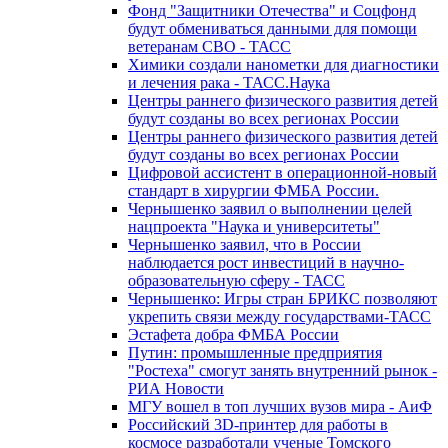
Фонд "Защитники Отечества" и Соцфонд
будут обмениваться данными для помощи
ветеранам СВО - ТАСС
Химики создали нанометки для диагностики
и лечения рака - ТАСС.Наука
Центры раннего физического развития детей
будут созданы во всех регионах России
Центры раннего физического развития детей
будут созданы во всех регионах России
Цифровой ассистент в операционной-новый
стандарт в хирургии ФМБА России.
Чернышенко заявил о выполнении целей
нацпроекта "Наука и университеты"
Чернышенко заявил, что в России
наблюдается рост инвестиций в научно-
образовательную сферу - ТАСС
Чернышенко: Игры стран БРИКС позволяют
укрепить связи между государствами-ТАСС
Эстафета добра ФМБА России
Путин: промышленные предприятия
"Ростеха" смогут занять внутренний рынок -
РИА Новости
МГУ вошел в топ лучших вузов мира - АиФ
Российский 3D-принтер для работы в
космосе разработали ученые Томского