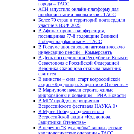
города – ТАСС
АСИ запустило онлайн-платформу для
профориентации школьников - ТАСС
Более 70 стран и территорий подтвердили
участие в ВЭФ-2025
В Афинах прошла конференция,
посвященная 77-й годовщине Великой
Победы над фашизмом - ТАСС
В Госдуме анонсировали автоматическую
индексацию пенсий – Коммерсантъ
В День воссоединения Республики Крым и
Севастополя с Российской Федерацией
Вероника Скворцова открыла памятник
святител
В единстве – сила: старт всероссийской
акции «Код донора. Защитники Отечества»
В Мариуполе начали строить жилые
микрорайоны и больницы – РИА Новости
В МГУ пройдут мероприятия
Всероссийского фестиваля НАУКА 0+
В Музее Победы подвели итоги
Всероссийской акции «Код донора.
Защитники Отечества»
В перечни "Круга добра" вошли детские
кардиологические операции - ТАСС