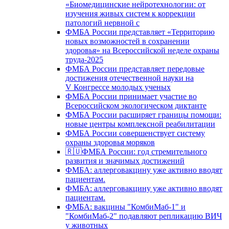
«Биомедицинские нейротехнологии: от
изучения живых систем к коррекции
патологий нервной с
ФМБА России представляет «Территорию
новых возможностей в сохранении
здоровья» на Всероссийской неделе охраны
труда-2025
ФМБА России представляет передовые
достижения отечественной науки на
V Конгрессе молодых ученых
ФМБА России принимает участие во
Всероссийском экологическом диктанте
ФМБА России расширяет границы помощи:
новые центры комплексной реабилитации
ФМБА России совершенствует систему
охраны здоровья моряков
🇷🇺ФМБА России: год стремительного
развития и значимых достижений
ФМБА: аллерговакцину уже активно вводят
пациентам.
ФМБА: аллерговакцину уже активно вводят
пациентам.
ФМБА: вакцины "КомбиМаб-1" и
"КомбиМаб-2" подавляют репликацию ВИЧ
у животных