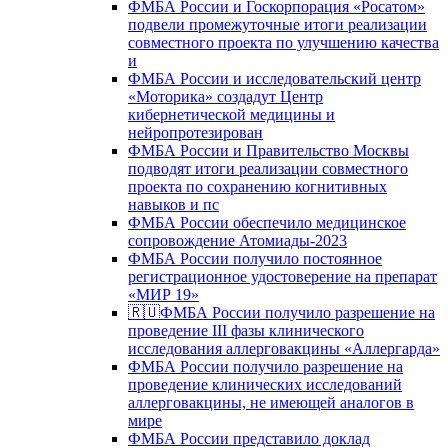
ФМБА России и Госкорпорация «Росатом»
подвели промежуточные итоги реализации
совместного проекта по улучшению качества
и
ФМБА России и исследовательский центр
«Моторика» создадут Центр
кибернетической медицины и
нейропротезирован
ФМБА России и Правительство Москвы
подводят итоги реализации совместного
проекта по сохранению когнитивных
навыков и пс
ФМБА России обеспечило медицинское
сопровождение Атомиады-2023
ФМБА России получило постоянное
регистрационное удостоверение на препарат
«МИР 19»
🇷🇺ФМБА России получило разрешение на
проведение III фазы клинического
исследования аллерговакцины «Аллергарда»
ФМБА России получило разрешение на
проведение клинических исследований
аллерговакцины, не имеющей аналогов в
мире
ФМБА России представило доклад