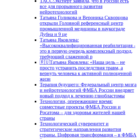
ТАСС:Эксперт заявила, что в России есть
все для прорывного развития
нейротехнологий
Татьяна Голикова и Вероника Скворцова
открыли Головной референсный центр
промышленной медицины в наукограде
Дубна и 9 це
Татьяна Яковлева:
«Высококвалифицированная реабилитация -
это в первую очередь комплексный подход,
требующий слаженной р
🇷🇺Татьяна Яковлева: «Наша цель – не
просто устранить последствия травм, а
вернуть человека к активной полноценной
жизн
Терапия будущего: Федеральный центр мозга
и нейротехнологий ФМБА России внедряет
новый подход к лечению глиобластомы
Технологии, опережающие время:
совместные проекты ФМБА России и
Росатома – для здоровья жителей нашей
страны
Технологический суверенитет и
стратегические направления развития
страны. Цифровая трансформация – в ФМБА