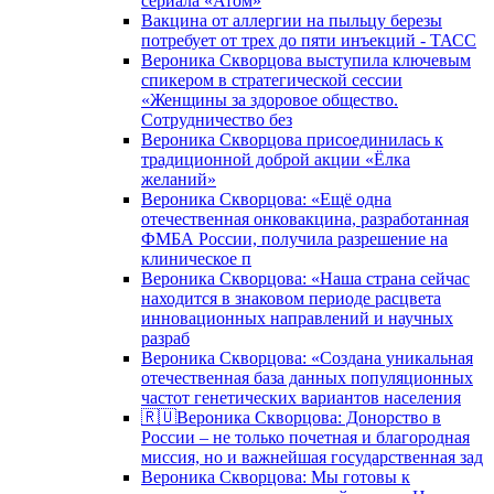
сериала «Атом»
Вакцина от аллергии на пыльцу березы
потребует от трех до пяти инъекций - ТАСС
Вероника Скворцова выступила ключевым
спикером в стратегической сессии
«Женщины за здоровое общество.
Сотрудничество без
Вероника Скворцова присоединилась к
традиционной доброй акции «Ёлка
желаний»
Вероника Скворцова: «Ещё одна
отечественная онковакцина, разработанная
ФМБА России, получила разрешение на
клиническое п
Вероника Скворцова: «Наша страна сейчас
находится в знаковом периоде расцвета
инновационных направлений и научных
разраб
Вероника Скворцова: «Создана уникальная
отечественная база данных популяционных
частот генетических вариантов населения
🇷🇺Вероника Скворцова: Донорство в
России – не только почетная и благородная
миссия, но и важнейшая государственная зад
Вероника Скворцова: Мы готовы к