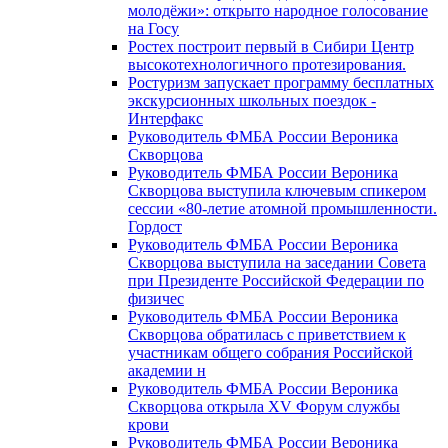
молодёжи»: открыто народное голосование
на Госу
Ростех построит первый в Сибири Центр
высокотехнологичного протезирования.
Ростуризм запускает программу бесплатных
экскурсионных школьных поездок -
Интерфакс
Руководитель ФМБА России Вероника
Скворцова
Руководитель ФМБА России Вероника
Скворцова выступила ключевым спикером
сессии «80-летие атомной промышленности.
Гордост
Руководитель ФМБА России Вероника
Скворцова выступила на заседании Совета
при Президенте Российской Федерации по
физичес
Руководитель ФМБА России Вероника
Скворцова обратилась с приветствием к
участникам общего собрания Российской
академии н
Руководитель ФМБА России Вероника
Скворцова открыла XV Форум службы
крови
Руководитель ФМБА России Вероника