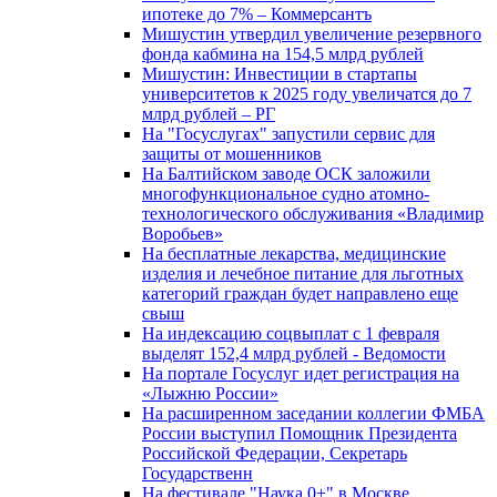
ипотеке до 7% – Коммерсантъ
Мишустин утвердил увеличение резервного
фонда кабмина на 154,5 млрд рублей
Мишустин: Инвестиции в стартапы
университетов к 2025 году увеличатся до 7
млрд рублей – РГ
На "Госуслугах" запустили сервис для
защиты от мошенников
На Балтийском заводе ОСК заложили
многофункциональное судно атомно-
технологического обслуживания «Владимир
Воробьев»
На бесплатные лекарства, медицинские
изделия и лечебное питание для льготных
категорий граждан будет направлено еще
свыш
На индексацию соцвыплат с 1 февраля
выделят 152,4 млрд рублей - Ведомости
На портале Госуслуг идет регистрация на
«Лыжню России»
На расширенном заседании коллегии ФМБА
России выступил Помощник Президента
Российской Федерации, Секретарь
Государственн
На фестивале "Наука 0+" в Москве