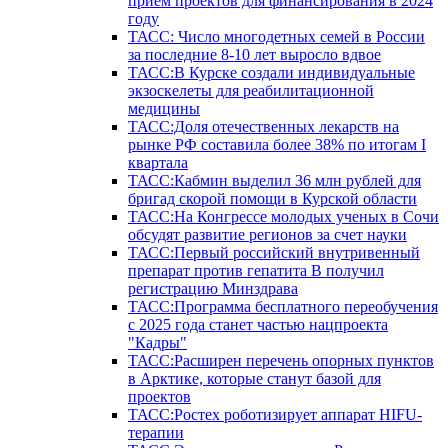
прием проектов для финансирования в 2024
году
ТАСС: Число многодетных семей в России
за последние 8-10 лет выросло вдвое
ТАСС:В Курске создали индивидуальные
экзоскелеты для реабилитационной
медицины
ТАСС:Доля отечественных лекарств на
рынке РФ составила более 38% по итогам I
квартала
ТАСС:Кабмин выделил 36 млн рублей для
бригад скорой помощи в Курской области
ТАСС:На Конгрессе молодых ученых в Сочи
обсудят развитие регионов за счет науки
ТАСС:Первый российский внутривенный
препарат против гепатита В получил
регистрацию Минздрава
ТАСС:Программа бесплатного переобучения
с 2025 года станет частью нацпроекта
"Кадры"
ТАСС:Расширен перечень опорных пунктов
в Арктике, которые станут базой для
проектов
ТАСС:Ростех роботизирует аппарат HIFU-
терапии