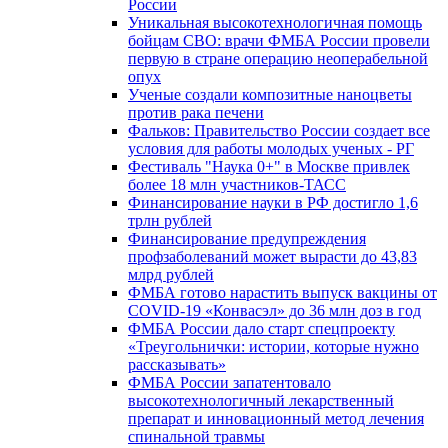
России
Уникальная высокотехнологичная помощь
бойцам СВО: врачи ФМБА России провели
первую в стране операцию неоперабельной
опух
Ученые создали композитные наноцветы
против рака печени
Фальков: Правительство России создает все
условия для работы молодых ученых - РГ
Фестиваль "Наука 0+" в Москве привлек
более 18 млн участников-ТАСС
Финансирование науки в РФ достигло 1,6
трлн рублей
Финансирование предупреждения
профзаболеваний может вырасти до 43,83
млрд рублей
ФМБА готово нарастить выпуск вакцины от
COVID-19 «Конвасэл» до 36 млн доз в год
ФМБА России дало старт спецпроекту
«Треугольнички: истории, которые нужно
рассказывать»
ФМБА России запатентовало
высокотехнологичный лекарственный
препарат и инновационный метод лечения
спинальной травмы