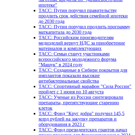
ипотеке"
ТАСС: Путин поручил правительству
продлить срок действия семейной ипотеки
до 2030 года
ТАСС: Путин поручил продлить программу
маткапитала до 2030 года
ТАСС: Российским производителям
медизделий вернут НДС за приобретение
материалов и комплектующих
ТАСС: Семьи станут участниками
всероссийского молодежного форума
"Машук" в 2024 году
ТАСС: Созданные в Сибири покрытия для
имплантов показали высокие
антибактериальные свойства
ТАСС: Спортивный марафон "Сила России"
пройдет с 1 июня по 10 августа
ТАСС: Ученые из России синтезировали
препараты, препятствующие старению
клеток
ТАСС: Фонд "Круг добра" получил 145,5
млрд рублей на закупку препаратов и
оборудования в 2023 г
ТАСС: Фонд президентских грантов начал