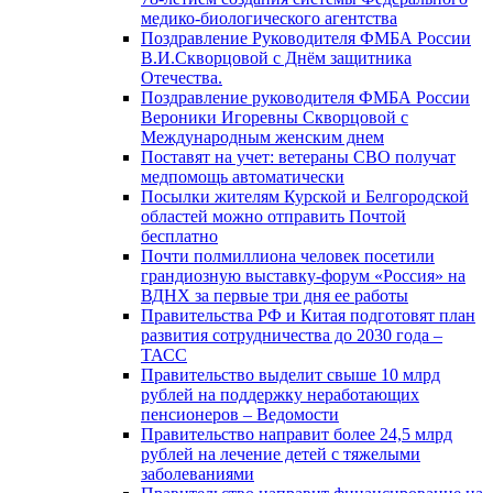
медико-биологического агентства
Поздравление Руководителя ФМБА России
В.И.Скворцовой с Днём защитника
Отечества.
Поздравление руководителя ФМБА России
Вероники Игоревны Скворцовой с
Международным женским днем
Поставят на учет: ветераны СВО получат
медпомощь автоматически
Посылки жителям Курской и Белгородской
областей можно отправить Почтой
бесплатно
Почти полмиллиона человек посетили
грандиозную выставку-форум «Россия» на
ВДНХ за первые три дня ее работы
Правительства РФ и Китая подготовят план
развития сотрудничества до 2030 года –
ТАСС
Правительство выделит свыше 10 млрд
рублей на поддержку неработающих
пенсионеров – Ведомости
Правительство направит более 24,5 млрд
рублей на лечение детей с тяжелыми
заболеваниями