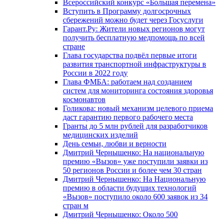
Всероссийский конкурс «Большая перемена»
Вступить в Программу долгосрочных
сбережений можно будет через Госуслуги
Гарант.Ру: Жители новых регионов могут
получить бесплатную медпомощь по всей
стране
Глава государства подвёл первые итоги
развития транспортной инфраструктуры в
России в 2022 году
Глава ФМБА: работаем над созданием
систем для мониторинга состояния здоровья
космонавтов
Голикова: новый механизм целевого приема
даст гарантию первого рабочего места
Гранты до 5 млн рублей для разработчиков
медицинских изделий
День семьи, любви и верности
Дмитрий Чернышенко: На национальную
премию «Вызов» уже поступили заявки из
50 регионов России и более чем 30 стран
Дмитрий Чернышенко: На Национальную
премию в области будущих технологий
«Вызов» поступило около 600 заявок из 34
стран м
Дмитрий Чернышенко: Около 500