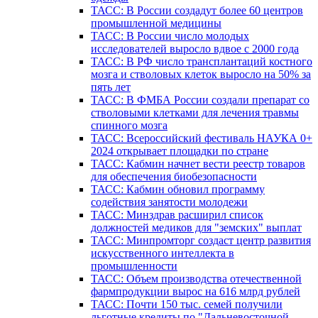
ТАСС: В России создадут более 60 центров
промышленной медицины
ТАСС: В России число молодых
исследователей выросло вдвое с 2000 года
ТАСС: В РФ число трансплантаций костного
мозга и стволовых клеток выросло на 50% за
пять лет
ТАСС: В ФМБА России создали препарат со
стволовыми клетками для лечения травмы
спинного мозга
ТАСС: Всероссийский фестиваль НАУКА 0+
2024 открывает площадки по стране
ТАСС: Кабмин начнет вести реестр товаров
для обеспечения биобезопасности
ТАСС: Кабмин обновил программу
содействия занятости молодежи
ТАСС: Минздрав расширил список
должностей медиков для "земских" выплат
ТАСС: Минпромторг создаст центр развития
искусственного интеллекта в
промышленности
ТАСС: Объем производства отечественной
фармпродукции вырос на 616 млрд рублей
ТАСС: Почти 150 тыс. семей получили
льготные кредиты по "Дальневосточной