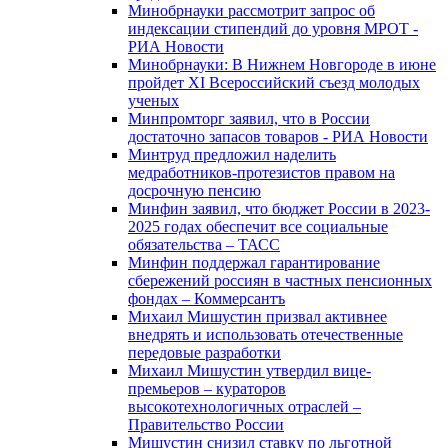
Минобрнауки рассмотрит запрос об
индексации стипендий до уровня МРОТ -
РИА Новости
Минобрнауки: В Нижнем Новгороде в июне
пройдет XI Всероссийский съезд молодых
ученых
Минпромторг заявил, что в России
достаточно запасов товаров - РИА Новости
Минтруд предложил наделить
медработников-протезистов правом на
досрочную пенсию
Минфин заявил, что бюджет России в 2023-
2025 годах обеспечит все социальные
обязательства – ТАСС
Минфин поддержал гарантирование
сбережений россиян в частных пенсионных
фондах – Коммерсантъ
Михаил Мишустин призвал активнее
внедрять и использовать отечественные
передовые разработки
Михаил Мишустин утвердил вице-
премьеров – кураторов
высокотехнологичных отраслей –
Правительство России
Мишустин снизил ставку по льготной