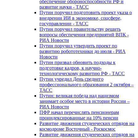
обеспечение обороноспособности РФ и
развитие науки - ТАСС
Путин поручил подготовить проект указа о
внедрении ИИ в экономике, соцсфере,
госуправлении - ТАСС
Путин поручил правительству решить
вопросы обеспечения предприятий ВПК -
РИА Новости
Путин поручил утвердить проект по
развитию робототехники до июля - РИА
Новости
Путин призвал обновить подходы к
подготовке кадров, к научно-
технологическому развитию РФ - ТАСС
Путин учредил День среднего
профессионального образования 2 октября –
ТАСС
Путин: великая победа над нацизмом
занимает особое место в истории России –
РИА Новости
ПФР начал перечислять пенсионерам
проиндексированные на 10% пенсии
Развитие движения студенческих отрядов на
космодроме Восточный - Роскосмос
Развитие движения студенческих отрядов на