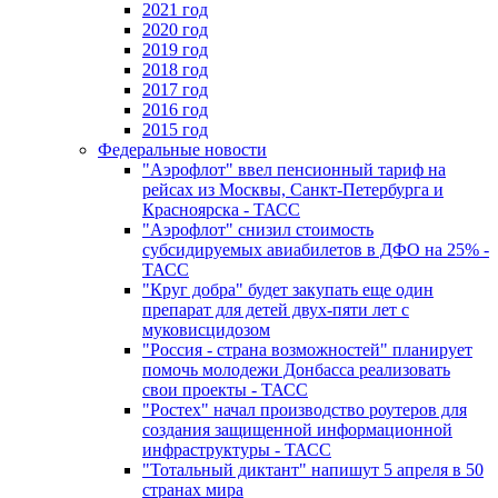
2021 год
2020 год
2019 год
2018 год
2017 год
2016 год
2015 год
Федеральные новости
"Аэрофлот" ввел пенсионный тариф на
рейсах из Москвы, Санкт-Петербурга и
Красноярска - ТАСС
"Аэрофлот" снизил стоимость
субсидируемых авиабилетов в ДФО на 25% -
ТАСС
"Круг добра" будет закупать еще один
препарат для детей двух-пяти лет с
муковисцидозом
"Россия - страна возможностей" планирует
помочь молодежи Донбасса реализовать
свои проекты - ТАСС
"Ростех" начал производство роутеров для
создания защищенной информационной
инфраструктуры - ТАСС
"Тотальный диктант" напишут 5 апреля в 50
странах мира