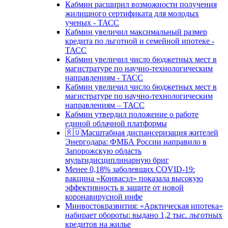
Кабмин расширил возможности получения
жилищного сертификата для молодых
ученых - ТАСС
Кабмин увеличил максимальный размер
кредита по льготной и семейной ипотеке -
ТАСС
Кабмин увеличил число бюджетных мест в
магистратуре по научно-технологическим
направлениям - ТАСС
Кабмин увеличил число бюджетных мест в
магистратуре по научно-технологическим
направлениям – ТАСС
Кабмин утвердил положение о работе
единой облачной платформы
🇷🇺Масштабная диспансеризация жителей
Энергодара: ФМБА России направило в
Запорожскую область
мультидисциплинарную бриг
Менее 0,18% заболевших COVID-19:
вакцина «Конвасэл» показала высокую
эффективность в защите от новой
коронавирусной инфе
Минвостокразвития: «Арктическая ипотека»
набирает обороты: выдано 1,2 тыс. льготных
кредитов на жилье