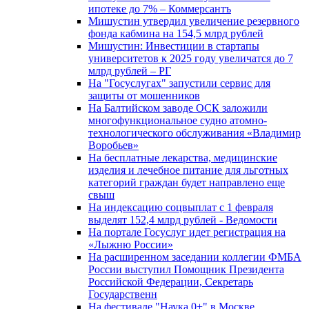
ипотеке до 7% – Коммерсантъ
Мишустин утвердил увеличение резервного
фонда кабмина на 154,5 млрд рублей
Мишустин: Инвестиции в стартапы
университетов к 2025 году увеличатся до 7
млрд рублей – РГ
На "Госуслугах" запустили сервис для
защиты от мошенников
На Балтийском заводе ОСК заложили
многофункциональное судно атомно-
технологического обслуживания «Владимир
Воробьев»
На бесплатные лекарства, медицинские
изделия и лечебное питание для льготных
категорий граждан будет направлено еще
свыш
На индексацию соцвыплат с 1 февраля
выделят 152,4 млрд рублей - Ведомости
На портале Госуслуг идет регистрация на
«Лыжню России»
На расширенном заседании коллегии ФМБА
России выступил Помощник Президента
Российской Федерации, Секретарь
Государственн
На фестивале "Наука 0+" в Москве