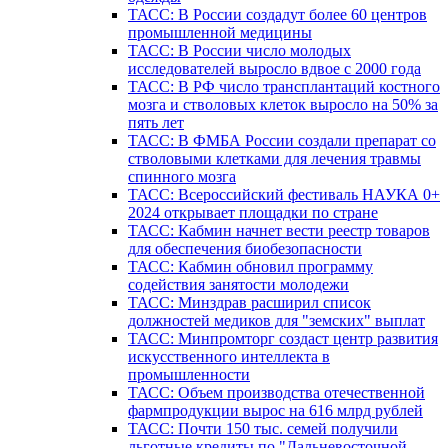
ТАСС: В России создадут более 60 центров
промышленной медицины
ТАСС: В России число молодых
исследователей выросло вдвое с 2000 года
ТАСС: В РФ число трансплантаций костного
мозга и стволовых клеток выросло на 50% за
пять лет
ТАСС: В ФМБА России создали препарат со
стволовыми клетками для лечения травмы
спинного мозга
ТАСС: Всероссийский фестиваль НАУКА 0+
2024 открывает площадки по стране
ТАСС: Кабмин начнет вести реестр товаров
для обеспечения биобезопасности
ТАСС: Кабмин обновил программу
содействия занятости молодежи
ТАСС: Минздрав расширил список
должностей медиков для "земских" выплат
ТАСС: Минпромторг создаст центр развития
искусственного интеллекта в
промышленности
ТАСС: Объем производства отечественной
фармпродукции вырос на 616 млрд рублей
ТАСС: Почти 150 тыс. семей получили
льготные кредиты по "Дальневосточной