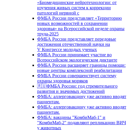
«Биомедицинские нейротехнологии: от
изучения живых систем к коррекции
патологий нервной с
ФМБА России представляет «Территорию
новых возможностей в сохранении
здоровья» на Всероссийской неделе охраны
труда-2025
ФМБА России представляет передовые
достижения отечественной науки на
V Конгрессе молодых ученых
ФМБА России принимает участие во
Всероссийском экологическом диктанте
ФМБА России расширяет границы помощи:
новые центры комплексной реабилитации
ФМБА России совершенствует систему
охраны здоровья моряков
🇷🇺ФМБА России: год стремительного
развития и значимых достижений
ФМБА: аллерговакцину уже активно вводят
пациентам.
ФМБА: аллерговакцину уже активно вводят
пациентам.
ФМБА: вакцины "КомбиМаб-1" и
"КомбиМаб-2" подавляют репликацию ВИЧ
у животных