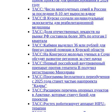
прием проектов для финансирования в 2024
году
ТАСС: Число многодетных семей в России
за последние 8-10 лет выросло вдвое
ТАСС:В Курске создали индивидуальные
экзоскелеты для реабилитационной
медицины
ТАСС:Доля отечественных лекарств на
рынке РФ составила более 38% по итогам I
квартала
ТАСС:Кабмин выделил 36 млн рублей для
бригад скорой помощи в Курской области
ТАСС:На Конгрессе молодых ученых в Сочи
обсудят развитие регионов за счет науки
ТАСС:Первый российский внутривенный
препарат против гепатита В получил
регистрацию Минздрава
ТАСС:Программа бесплатного переобучения
с 2025 года станет частью нацпроекта
"Кадры"
ТАСС:Расширен перечень опорных пунктов
в Арктике, которые станут базой для
проектов
ТАСС:Ростех роботизирует аппарат HIFU-
терапии