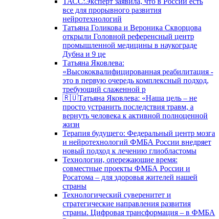
ТАСС:Эксперт заявила, что в России есть
все для прорывного развития
нейротехнологий
Татьяна Голикова и Вероника Скворцова
открыли Головной референсный центр
промышленной медицины в наукограде
Дубна и 9 це
Татьяна Яковлева:
«Высококвалифицированная реабилитация -
это в первую очередь комплексный подход,
требующий слаженной р
🇷🇺Татьяна Яковлева: «Наша цель – не
просто устранить последствия травм, а
вернуть человека к активной полноценной
жизн
Терапия будущего: Федеральный центр мозга
и нейротехнологий ФМБА России внедряет
новый подход к лечению глиобластомы
Технологии, опережающие время:
совместные проекты ФМБА России и
Росатома – для здоровья жителей нашей
страны
Технологический суверенитет и
стратегические направления развития
страны. Цифровая трансформация – в ФМБА