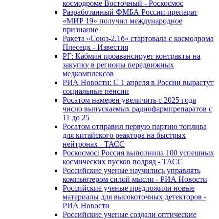
космодроме Восточный - Роскосмос
Разработанный ФМБА России препарат
«МИР 19» получил международное
признание
Ракета «Союз-2.1б» стартовала с космодрома
Плесецк - Известия
РГ: Кабмин проавансирует контракты на
закупку в регионы передвижных
медкомплексов
РИА Новости: С 1 апреля в России вырастут
социальные пенсии
Росатом намерен увеличить с 2025 года
число выпускаемых радиофармпрепаратов с
11 до 25
Росатом отправил первую партию топлива
для китайского реактора на быстрых
нейтронах - ТАСС
Роскосмос: Россия выполнила 100 успешных
космических пусков подряд - ТАСС
Российские ученые научились управлять
компьютером силой мысли - РИА Новости
Российские ученые предложили новые
материалы для высокоточных детекторов -
РИА Новости
Российские ученые создали оптические