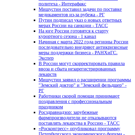
политеха - Интерафакс
Мишустин поставил задачи по поставке
медикаментов из-за рубежа - РГ
Путин подписал указ о новых ответных
мерах России на санкции - ТАСС
На юге России готовятся к старту
курортного сезона - 1 канал
Начиная с марта 2022 года регионы России
последовательно внедряют антикризисные
меры поддержки бизнеса - РАНХиГС.
Экспер
В России могут скорректировать правила
ввоза и сбыта незарегистрированных
лекарств
Мишустин заявил о расширении программы
"Земский доктор" и "Земский фельдшер" -
РГ
Работники скорой помощи принимают
поздравления с профессиональным
праздником
Росздравнадзор: зарубежные
фармпроизводители не отказываются
поставлять лекарства в Россию - ТАСС
«Росконгресс» опубликовал программу
Петербургского экономического форума -