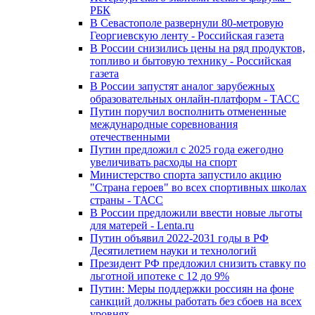
РБК
В Севастополе развернули 80-метровую
Георгиевскую ленту - Российская газета
В России снизились цены на ряд продуктов,
топливо и бытовую технику - Российская
газета
В России запустят аналог зарубежных
образовательных онлайн-платформ - ТАСС
Путин поручил восполнить отмененные
международные соревнования
отечественными
Путин предложил с 2025 года ежегодно
увеличивать расходы на спорт
Министерство спорта запустило акцию
"Страна героев" во всех спортивных школах
страны - ТАСС
В России предложили ввести новые льготы
для матерей - Lenta.ru
Путин объявил 2022-2031 годы в РФ
Десятилетием науки и технологий
Президент РФ предложил снизить ставку по
льготной ипотеке с 12 до 9%
Путин: Меры поддержки россиян на фоне
санкций должны работать без сбоев на всех
уровнях