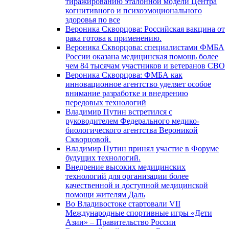
тиражированию эталонной модели Центра
когнитивного и психоэмоционального
здоровья по все
Вероника Скворцова: Российская вакцина от
рака готова к применению.
Вероника Скворцова: специалистами ФМБА
России оказана медицинская помощь более
чем 84 тысячам участников и ветеранов СВО
Вероника Скворцова: ФМБА как
инновационное агентство уделяет особое
внимание разработке и внедрению
передовых технологий
Владимир Путин встретился с
руководителем Федерального медико-
биологического агентства Вероникой
Скворцовой.
Владимир Путин принял участие в Форуме
будущих технологий.
Внедрение высоких медицинских
технологий для организации более
качественной и доступной медицинской
помощи жителям Даль
Во Владивостоке стартовали VII
Международные спортивные игры «Дети
Азии» – Правительство России