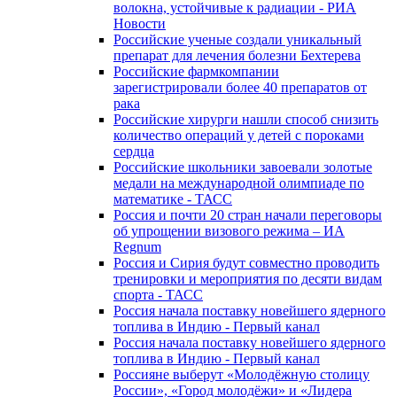
волокна, устойчивые к радиации - РИА
Новости
Российские ученые создали уникальный
препарат для лечения болезни Бехтерева
Российские фармкомпании
зарегистрировали более 40 препаратов от
рака
Российские хирурги нашли способ снизить
количество операций у детей с пороками
сердца
Российские школьники завоевали золотые
медали на международной олимпиаде по
математике - ТАСС
Россия и почти 20 стран начали переговоры
об упрощении визового режима – ИА
Regnum
Россия и Сирия будут совместно проводить
тренировки и мероприятия по десяти видам
спорта - ТАСС
Россия начала поставку новейшего ядерного
топлива в Индию - Первый канал
Россия начала поставку новейшего ядерного
топлива в Индию - Первый канал
Россияне выберут «Молодёжную столицу
России», «Город молодёжи» и «Лидера