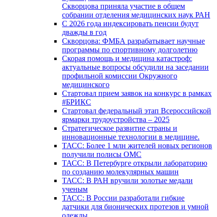
Скворцова приняла участие в общем
собрании отделения медицинских наук РАН
С 2026 года индексировать пенсии будут
дважды в год
Скворцова: ФМБА разрабатывает научные
программы по спортивному долголетию
Скорая помощь и медицина катастроф:
актуальные вопросы обсудили на заседании
профильной комиссии Окружного
медицинского
Стартовал прием заявок на конкурс в рамках
#БРИКС
Стартовал федеральный этап Всероссийской
ярмарки трудоустройства – 2025
Стратегическое развитие страны и
инновационные технологии в медицине.
ТАСС: Более 1 млн жителей новых регионов
получили полисы ОМС
ТАСС: В Петербурге открыли лабораторию
по созданию молекулярных машин
ТАСС: В РАН вручили золотые медали
ученым
ТАСС: В России разработали гибкие
датчики для бионических протезов и умной
одежды