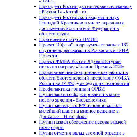
- ТАСС
Президент России дал интервью телеканалу
«Россия 1» - kremlin.ru
Президент Российской академии наук
Геннадий Красников в числе передовых
достижений Российской Федерации в
области науки
Присвоение статуса НМИЦ
Проект "Сфера" подразумевает запуск 162
спутников, рассказали в Роскосмосе - РИА
Новости
Проект ФМБА России #ДавайВступай
получил награду «Знание.Премия-2024»
Прорывные инновационные разработки в
области биотехнологий представит ФМБА
России на IV Форуме будущих технологий
Профилактика гриппа и ОРВИ
Путин заявил о формировании в мире
нового явления - биоэкономики
Путин заявил, что РФ использовала бы
малейший шанс на мирное решение в
Донбассе – Интерфакс
Путин назвал сбережение народа задачей
номер один
Путин отметил вклад атомной отрасли в