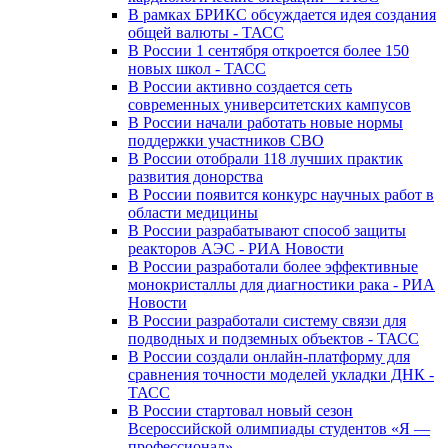
В рамках БРИКС обсуждается идея создания
общей валюты - ТАСС
В России 1 сентября откроется более 150
новых школ - ТАСС
В России активно создается сеть
современных университетских кампусов
В России начали работать новые нормы
поддержки участников СВО
В России отобрали 118 лучших практик
развития донорства
В России появится конкурс научных работ в
области медицины
В России разрабатывают способ защиты
реакторов АЭС - РИА Новости
В России разработали более эффективные
монокристаллы для диагностики рака - РИА
Новости
В России разработали систему связи для
подводных и подземных объектов - ТАСС
В России создали онлайн-платформу для
сравнения точности моделей укладки ДНК -
ТАСС
В России стартовал новый сезон
Всероссийской олимпиады студентов «Я —
профессионал»