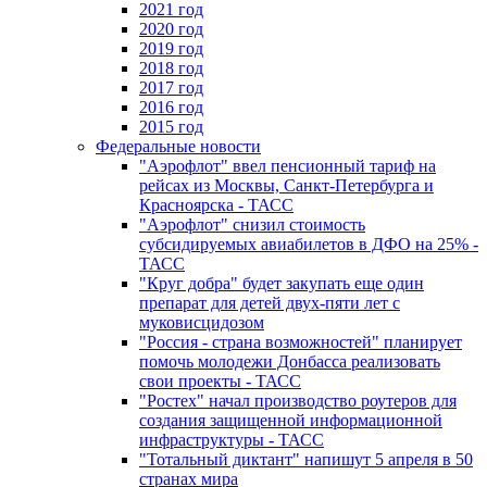
2021 год
2020 год
2019 год
2018 год
2017 год
2016 год
2015 год
Федеральные новости
"Аэрофлот" ввел пенсионный тариф на
рейсах из Москвы, Санкт-Петербурга и
Красноярска - ТАСС
"Аэрофлот" снизил стоимость
субсидируемых авиабилетов в ДФО на 25% -
ТАСС
"Круг добра" будет закупать еще один
препарат для детей двух-пяти лет с
муковисцидозом
"Россия - страна возможностей" планирует
помочь молодежи Донбасса реализовать
свои проекты - ТАСС
"Ростех" начал производство роутеров для
создания защищенной информационной
инфраструктуры - ТАСС
"Тотальный диктант" напишут 5 апреля в 50
странах мира