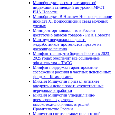
Минобрнауки рассмотрит запрос об
индексации стипендий до уровня МРОТ -
РИА Новости
Минобрнауки: В Нижнем Новгороде в июне
пройдет XI Всероссийский съезд молодых
ученых
Минпромторг заявил, что в России
достаточно запасов товаров - РИА Новости
Минтруд предложил наделить
медработников-протезистов правом на
досрочную пенсию
Минфин заявил, что бюджет России в 2023-
2025 годах обеспечит все социальные
обязательства – ТАСС
Минфин поддержал гарантирование
сбережений россиян в частных пенсионных
фондах – Коммерсантъ
Михаил Мишустин призвал активнее
внедрять и использовать отечественные
передовые разработки
Михаил Мишустин утвердил вице-
премьеров – кураторов
высокотехнологичных отраслей –
Правительство России
Мишустин снизил ставку по льготной