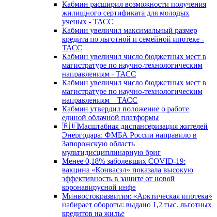
Кабмин расширил возможности получения
жилищного сертификата для молодых
ученых - ТАСС
Кабмин увеличил максимальный размер
кредита по льготной и семейной ипотеке -
ТАСС
Кабмин увеличил число бюджетных мест в
магистратуре по научно-технологическим
направлениям - ТАСС
Кабмин увеличил число бюджетных мест в
магистратуре по научно-технологическим
направлениям – ТАСС
Кабмин утвердил положение о работе
единой облачной платформы
🇷🇺Масштабная диспансеризация жителей
Энергодара: ФМБА России направило в
Запорожскую область
мультидисциплинарную бриг
Менее 0,18% заболевших COVID-19:
вакцина «Конвасэл» показала высокую
эффективность в защите от новой
коронавирусной инфе
Минвостокразвития: «Арктическая ипотека»
набирает обороты: выдано 1,2 тыс. льготных
кредитов на жилье