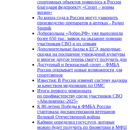
спортивных объектов появилось в России
благодаря федпроекту «Спорт – норма
жизни»
До конца года в России могут узаконить
производство препаратов в аптеках - Радио
Sputnik
Добровольцы «Добро.РФ» уже выполнили
более 650 тыс. заявок на оказание помощи
участникам СВО и их семьям
Дополнительные баллы к ЕГЭ, выходные,
скидки на посещение учреждений культуры
и многое другое теперь смогут получить дон
Доступный и безопасный спорт – ФМБА
России открывает новые возможности для
спортсменов
Известия: В России изменят систему надзора
за качеством медпомощи по ОМС
Итоги первого чемпионата
по профмастерству среди участников СВО
«Абилимпикс-2025»
К 80-летию Победы в ФМБА России
стартовала диспансеризация ветеранов
Великой Отечественной войны
Кабмин определил госуслуги, которые
можно будет получить по биометрии в МФЦ