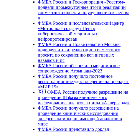
ФМБА России и Госкорпорация «Росатом»
подвели промежуточные итоги реализации
совместного проекта по улучшению качества
и
ФМБА России и исследовательский центр
«Моторика» создадут Центр
кибернетической медицины и
нейропротезирован
ФМБА России и Правительство Москвы
подводят итоги реализации совместного
проекта по сохранению когнитивных
навыков и пс
ФМБА России обеспечило медицинское
сопровождение Атомиады-2023
ФМБА России получило постоянное
регистрационное удостоверение на препарат
«МИР 19»
🇷🇺ФМБА России получило разрешение на
проведение III фазы клинического
исследования аллерговакцины «Аллергарда»
ФМБА России получило разрешение на
проведение клинических исследований
аллерговакцины, не имеющей аналогов в
мире
ФМБА России представило доклад