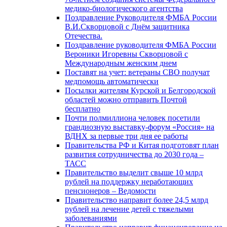
медико-биологического агентства
Поздравление Руководителя ФМБА России
В.И.Скворцовой с Днём защитника
Отечества.
Поздравление руководителя ФМБА России
Вероники Игоревны Скворцовой с
Международным женским днем
Поставят на учет: ветераны СВО получат
медпомощь автоматически
Посылки жителям Курской и Белгородской
областей можно отправить Почтой
бесплатно
Почти полмиллиона человек посетили
грандиозную выставку-форум «Россия» на
ВДНХ за первые три дня ее работы
Правительства РФ и Китая подготовят план
развития сотрудничества до 2030 года –
ТАСС
Правительство выделит свыше 10 млрд
рублей на поддержку неработающих
пенсионеров – Ведомости
Правительство направит более 24,5 млрд
рублей на лечение детей с тяжелыми
заболеваниями