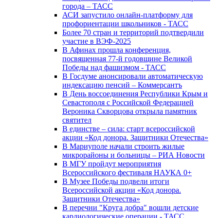
города – ТАСС
АСИ запустило онлайн-платформу для
профориентации школьников - ТАСС
Более 70 стран и территорий подтвердили
участие в ВЭФ-2025
В Афинах прошла конференция,
посвященная 77-й годовщине Великой
Победы над фашизмом - ТАСС
В Госдуме анонсировали автоматическую
индексацию пенсий – Коммерсантъ
В День воссоединения Республики Крым и
Севастополя с Российской Федерацией
Вероника Скворцова открыла памятник
святител
В единстве – сила: старт всероссийской
акции «Код донора. Защитники Отечества»
В Мариуполе начали строить жилые
микрорайоны и больницы – РИА Новости
В МГУ пройдут мероприятия
Всероссийского фестиваля НАУКА 0+
В Музее Победы подвели итоги
Всероссийской акции «Код донора.
Защитники Отечества»
В перечни "Круга добра" вошли детские
кардиологические операции - ТАСС