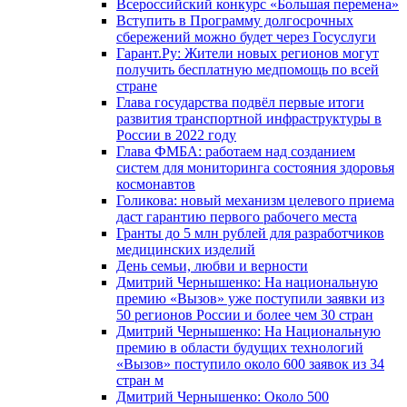
Всероссийский конкурс «Большая перемена»
Вступить в Программу долгосрочных
сбережений можно будет через Госуслуги
Гарант.Ру: Жители новых регионов могут
получить бесплатную медпомощь по всей
стране
Глава государства подвёл первые итоги
развития транспортной инфраструктуры в
России в 2022 году
Глава ФМБА: работаем над созданием
систем для мониторинга состояния здоровья
космонавтов
Голикова: новый механизм целевого приема
даст гарантию первого рабочего места
Гранты до 5 млн рублей для разработчиков
медицинских изделий
День семьи, любви и верности
Дмитрий Чернышенко: На национальную
премию «Вызов» уже поступили заявки из
50 регионов России и более чем 30 стран
Дмитрий Чернышенко: На Национальную
премию в области будущих технологий
«Вызов» поступило около 600 заявок из 34
стран м
Дмитрий Чернышенко: Около 500