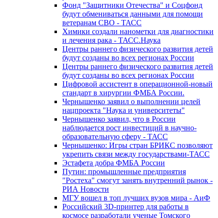
Фонд "Защитники Отечества" и Соцфонд
будут обмениваться данными для помощи
ветеранам СВО - ТАСС
Химики создали нанометки для диагностики
и лечения рака - ТАСС.Наука
Центры раннего физического развития детей
будут созданы во всех регионах России
Центры раннего физического развития детей
будут созданы во всех регионах России
Цифровой ассистент в операционной-новый
стандарт в хирургии ФМБА России.
Чернышенко заявил о выполнении целей
нацпроекта "Наука и университеты"
Чернышенко заявил, что в России
наблюдается рост инвестиций в научно-
образовательную сферу - ТАСС
Чернышенко: Игры стран БРИКС позволяют
укрепить связи между государствами-ТАСС
Эстафета добра ФМБА России
Путин: промышленные предприятия
"Ростеха" смогут занять внутренний рынок -
РИА Новости
МГУ вошел в топ лучших вузов мира - АиФ
Российский 3D-принтер для работы в
космосе разработали ученые Томского