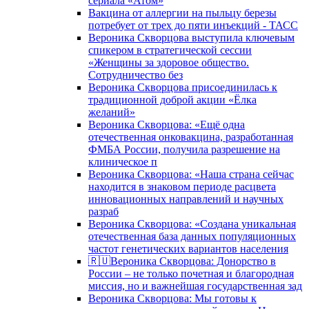
сериала «Атом»
Вакцина от аллергии на пыльцу березы
потребует от трех до пяти инъекций - ТАСС
Вероника Скворцова выступила ключевым
спикером в стратегической сессии
«Женщины за здоровое общество.
Сотрудничество без
Вероника Скворцова присоединилась к
традиционной доброй акции «Ёлка
желаний»
Вероника Скворцова: «Ещё одна
отечественная онковакцина, разработанная
ФМБА России, получила разрешение на
клиническое п
Вероника Скворцова: «Наша страна сейчас
находится в знаковом периоде расцвета
инновационных направлений и научных
разраб
Вероника Скворцова: «Создана уникальная
отечественная база данных популяционных
частот генетических вариантов населения
🇷🇺Вероника Скворцова: Донорство в
России – не только почетная и благородная
миссия, но и важнейшая государственная зад
Вероника Скворцова: Мы готовы к