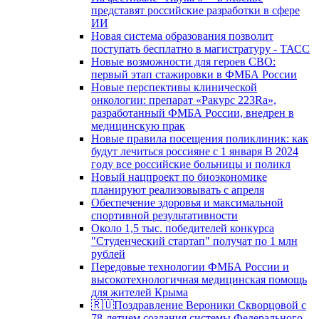
представят российские разработки в сфере
ИИ
Новая система образования позволит
поступать бесплатно в магистратуру - ТАСС
Новые возможности для героев СВО:
первый этап стажировки в ФМБА России
Новые перспективы клинической
онкологии: препарат «Ракурс 223Ra»,
разработанный ФМБА России, внедрен в
медицинскую прак
Новые правила посещения поликлиник: как
будут лечиться россияне с 1 января В 2024
году все российские больницы и поликл
Новый нацпроект по биоэкономике
планируют реализовывать с апреля
Обеспечение здоровья и максимальной
спортивной результативности
Около 1,5 тыс. победителей конкурса
"Студенческий стартап" получат по 1 млн
рублей
Передовые технологии ФМБА России и
высокотехнологичная медицинская помощь
для жителей Крыма
🇷🇺Поздравление Вероники Скворцовой с
78-летием создания системы Федерального