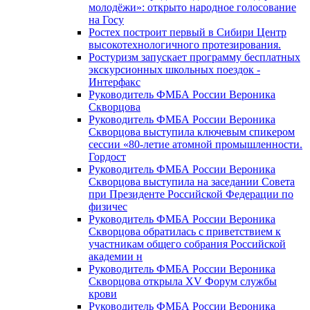
молодёжи»: открыто народное голосование
на Госу
Ростех построит первый в Сибири Центр
высокотехнологичного протезирования.
Ростуризм запускает программу бесплатных
экскурсионных школьных поездок -
Интерфакс
Руководитель ФМБА России Вероника
Скворцова
Руководитель ФМБА России Вероника
Скворцова выступила ключевым спикером
сессии «80-летие атомной промышленности.
Гордост
Руководитель ФМБА России Вероника
Скворцова выступила на заседании Совета
при Президенте Российской Федерации по
физичес
Руководитель ФМБА России Вероника
Скворцова обратилась с приветствием к
участникам общего собрания Российской
академии н
Руководитель ФМБА России Вероника
Скворцова открыла XV Форум службы
крови
Руководитель ФМБА России Вероника