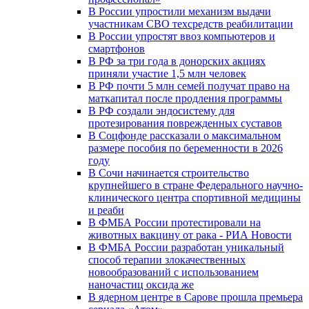
В России упростили механизм выдачи
участникам СВО техсредств реабилитации
В России упростят ввоз компьютеров и
смартфонов
В РФ за три года в донорских акциях
приняли участие 1,5 млн человек
В РФ почти 5 млн семей получат право на
маткапитал после продления программы
В РФ создали эндосистему для
протезирования поврежденных суставов
В Соцфонде рассказали о максимальном
размере пособия по беременности в 2026
году
В Сочи начинается строительство
крупнейшего в стране Федерального научно-
клинического центра спортивной медицины
и реаби
В ФМБА России протестировали на
животных вакцину от рака - РИА Новости
В ФМБА России разработан уникальный
способ терапии злокачественных
новообразований с использованием
наночастиц оксида же
В ядерном центре в Сарове прошла премьера