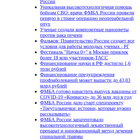
России
Уникальная высокотехнологичная помощь
бойцам СВО: врачи ФМБА России провели
первую в стране операцию неоперабельной
опух
Ученые создали композитные наноцветы
против рака печени
Фальков: Правительство России создает все
условия для работы молодых ученых - РГ
Фестиваль "Наука 0+" в Москве привлек
более 18 млн участников-ТАСС
Финансирование науки в РФ достигло 1,6
трлн рублей
Финансирование предупреждения
профзаболеваний может вырасти до 43,83
млрд рублей
ФМБА готово нарастить выпуск вакцины от
COVID-19 «Конвасэл» до 36 млн доз в год
ФМБА России дало старт спецпроекту
«Треугольнички: истории, которые нужно
рассказывать»
ФМБА России запатентовало
высокотехнологичный лекарственный
препарат и инновационный метод лечения
спинальной травмы