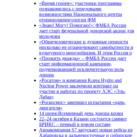
«Время героев»: участники программы
познакомились с передовыми
возможностями Национального центра
оториноларингологии ФМ
«Знаю! Могу! Помогаю!»: ФМБА России
дает старт федеральной донорской акции для
молодежи
«Общечеловеческие и духовные ценности
нисколько не ограничивают самобытности и
культурного многообразия. И этим Россия о
«Прожить дважды» – ФМБА России дает
старт информационной кампании,
подчеркивающей исключительную роль
донора
«Росатом» и компания Korea Hydro and
Nuclear Power заключили контракт на
участие в работах по проекту АЭС «Эль-
Дабаа»
«Роскосмос» завершил испытания «царь-
двигателя»
14 июня-Всемирный день донора крови
22–24 октября в Казани состоится саммит
БРИКС – первый в новом составе
Авиакомпания S7 запускает новые рейсы из
Хабаровска в дальневосточные и сибирские