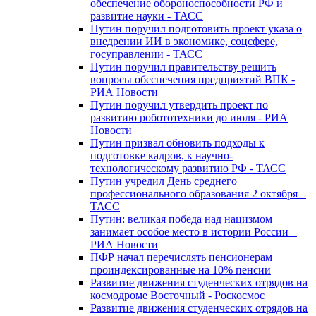
обеспечение обороноспособности РФ и
развитие науки - ТАСС
Путин поручил подготовить проект указа о
внедрении ИИ в экономике, соцсфере,
госуправлении - ТАСС
Путин поручил правительству решить
вопросы обеспечения предприятий ВПК -
РИА Новости
Путин поручил утвердить проект по
развитию робототехники до июля - РИА
Новости
Путин призвал обновить подходы к
подготовке кадров, к научно-
технологическому развитию РФ - ТАСС
Путин учредил День среднего
профессионального образования 2 октября –
ТАСС
Путин: великая победа над нацизмом
занимает особое место в истории России –
РИА Новости
ПФР начал перечислять пенсионерам
проиндексированные на 10% пенсии
Развитие движения студенческих отрядов на
космодроме Восточный - Роскосмос
Развитие движения студенческих отрядов на