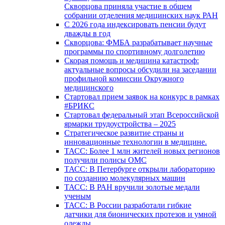
Скворцова приняла участие в общем
собрании отделения медицинских наук РАН
С 2026 года индексировать пенсии будут
дважды в год
Скворцова: ФМБА разрабатывает научные
программы по спортивному долголетию
Скорая помощь и медицина катастроф:
актуальные вопросы обсудили на заседании
профильной комиссии Окружного
медицинского
Стартовал прием заявок на конкурс в рамках
#БРИКС
Стартовал федеральный этап Всероссийской
ярмарки трудоустройства – 2025
Стратегическое развитие страны и
инновационные технологии в медицине.
ТАСС: Более 1 млн жителей новых регионов
получили полисы ОМС
ТАСС: В Петербурге открыли лабораторию
по созданию молекулярных машин
ТАСС: В РАН вручили золотые медали
ученым
ТАСС: В России разработали гибкие
датчики для бионических протезов и умной
одежды