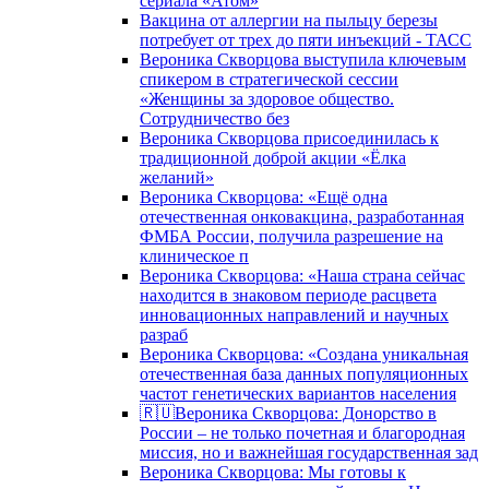
сериала «Атом»
Вакцина от аллергии на пыльцу березы
потребует от трех до пяти инъекций - ТАСС
Вероника Скворцова выступила ключевым
спикером в стратегической сессии
«Женщины за здоровое общество.
Сотрудничество без
Вероника Скворцова присоединилась к
традиционной доброй акции «Ёлка
желаний»
Вероника Скворцова: «Ещё одна
отечественная онковакцина, разработанная
ФМБА России, получила разрешение на
клиническое п
Вероника Скворцова: «Наша страна сейчас
находится в знаковом периоде расцвета
инновационных направлений и научных
разраб
Вероника Скворцова: «Создана уникальная
отечественная база данных популяционных
частот генетических вариантов населения
🇷🇺Вероника Скворцова: Донорство в
России – не только почетная и благородная
миссия, но и важнейшая государственная зад
Вероника Скворцова: Мы готовы к