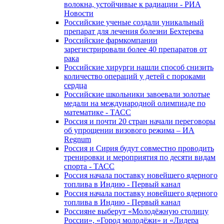
волокна, устойчивые к радиации - РИА
Новости
Российские ученые создали уникальный
препарат для лечения болезни Бехтерева
Российские фармкомпании
зарегистрировали более 40 препаратов от
рака
Российские хирурги нашли способ снизить
количество операций у детей с пороками
сердца
Российские школьники завоевали золотые
медали на международной олимпиаде по
математике - ТАСС
Россия и почти 20 стран начали переговоры
об упрощении визового режима – ИА
Regnum
Россия и Сирия будут совместно проводить
тренировки и мероприятия по десяти видам
спорта - ТАСС
Россия начала поставку новейшего ядерного
топлива в Индию - Первый канал
Россия начала поставку новейшего ядерного
топлива в Индию - Первый канал
Россияне выберут «Молодёжную столицу
России», «Город молодёжи» и «Лидера