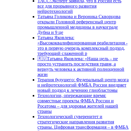
ТАСС:Эксперт заявила, что в России есть
все для прорывного развития
нейротехнологий
Татьяна Голикова и Вероника Скворцова
открыли Головной референсный центр
промышленной медицины в наукограде
Дубна и 9 це
Татьяна Яковлева:
«Высококвалифицированная реабилитация -
это в первую очередь комплексный подход,
требующий слаженной р
🇷🇺Татьяна Яковлева: «Наша цель – не
просто устранить последствия травм, а
вернуть человека к активной полноценной
жизн
Терапия будущего: Федеральный центр мозга
и нейротехнологий ФМБА России внедряет
новый подход к лечению глиобластомы
Технологии, опережающие время:
совместные проекты ФМБА России и
Росатома – для здоровья жителей нашей
страны
Технологический суверенитет и
стратегические направления развития
страны. Цифровая трансформация – в ФМБА