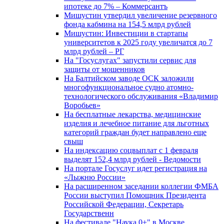
ипотеке до 7% – Коммерсантъ
Мишустин утвердил увеличение резервного
фонда кабмина на 154,5 млрд рублей
Мишустин: Инвестиции в стартапы
университетов к 2025 году увеличатся до 7
млрд рублей – РГ
На "Госуслугах" запустили сервис для
защиты от мошенников
На Балтийском заводе ОСК заложили
многофункциональное судно атомно-
технологического обслуживания «Владимир
Воробьев»
На бесплатные лекарства, медицинские
изделия и лечебное питание для льготных
категорий граждан будет направлено еще
свыш
На индексацию соцвыплат с 1 февраля
выделят 152,4 млрд рублей - Ведомости
На портале Госуслуг идет регистрация на
«Лыжню России»
На расширенном заседании коллегии ФМБА
России выступил Помощник Президента
Российской Федерации, Секретарь
Государственн
На фестивале "Наука 0+" в Москве