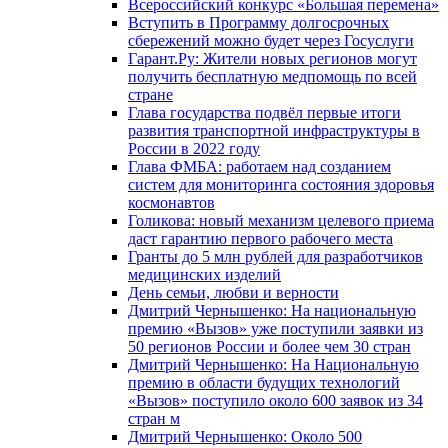
Всероссийский конкурс «Большая перемена»
Вступить в Программу долгосрочных
сбережений можно будет через Госуслуги
Гарант.Ру: Жители новых регионов могут
получить бесплатную медпомощь по всей
стране
Глава государства подвёл первые итоги
развития транспортной инфраструктуры в
России в 2022 году
Глава ФМБА: работаем над созданием
систем для мониторинга состояния здоровья
космонавтов
Голикова: новый механизм целевого приема
даст гарантию первого рабочего места
Гранты до 5 млн рублей для разработчиков
медицинских изделий
День семьи, любви и верности
Дмитрий Чернышенко: На национальную
премию «Вызов» уже поступили заявки из
50 регионов России и более чем 30 стран
Дмитрий Чернышенко: На Национальную
премию в области будущих технологий
«Вызов» поступило около 600 заявок из 34
стран м
Дмитрий Чернышенко: Около 500