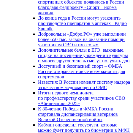
спортивных объектов появилось в России
благодаря федпроекту «Спорт – норма
жизни»
До конца года в России могут узаконить
производство препаратов в аптеках - Радио
Sputnik
Добровольцы «Добро.РФ» уже выполнили
более 650 тыс. заявок на оказание помощи
участникам СВО и их семьям
Дополнительные баллы к ЕГЭ, выходные,
скидки на посещение учреждений культуры
и многое другое теперь смогут получить дон
Доступный и безопасный спорт – ФМБА
России открывает новые возможности для
спортсменов
Известия: В России изменят систему надзора
за качеством медпомощи по ОМС
Итоги первого чемпионата
по профмастерству среди участников СВО
«Абилимпикс-2025»
К 80-летию Победы в ФМБА России
стартовала диспансеризация ветеранов
Великой Отечественной войны
Кабмин определил госуслуги, которые
можно будет получить по биометрии в МФЦ