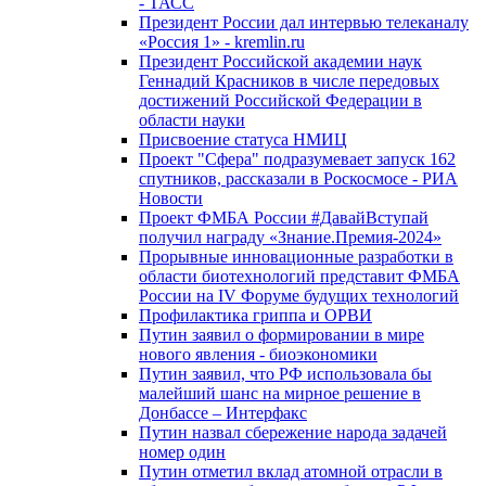
- ТАСС
Президент России дал интервью телеканалу
«Россия 1» - kremlin.ru
Президент Российской академии наук
Геннадий Красников в числе передовых
достижений Российской Федерации в
области науки
Присвоение статуса НМИЦ
Проект "Сфера" подразумевает запуск 162
спутников, рассказали в Роскосмосе - РИА
Новости
Проект ФМБА России #ДавайВступай
получил награду «Знание.Премия-2024»
Прорывные инновационные разработки в
области биотехнологий представит ФМБА
России на IV Форуме будущих технологий
Профилактика гриппа и ОРВИ
Путин заявил о формировании в мире
нового явления - биоэкономики
Путин заявил, что РФ использовала бы
малейший шанс на мирное решение в
Донбассе – Интерфакс
Путин назвал сбережение народа задачей
номер один
Путин отметил вклад атомной отрасли в