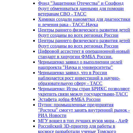
Фонд "Защитники Отечества" и Соцфонд
будут обмениваться данными для помощи
ветеранам СВО - ТАСС
Химики создали нанометки для диагностики
и лечения рака - ТАСС.Наука
Центры раннего физического развития детей
будут созданы во всех регионах России
Центры раннего физического развития детей
будут созданы во всех регионах России
Цифровой ассистент в операционной-новый
стандарт в хирургии ФМБА России.
Чернышенко заявил о выполнении целей
нацпроекта "Наука и университеты"
Чернышенко заявил, что в России
наблюдается рост инвестиций в научно-
образовательную сферу - ТАСС
Чернышенко: Игры стран БРИКС позволяют
укрепить связи между государствами-ТАСС
Эстафета добра ФМБА России
Путин: промышленные предприятия
"Ростеха" смогут занять внутренний рынок -
РИА Новости
МГУ вошел в топ лучших вузов мира - АиФ
Российский 3D-принтер для работы в
космосе разработали ученые Томского