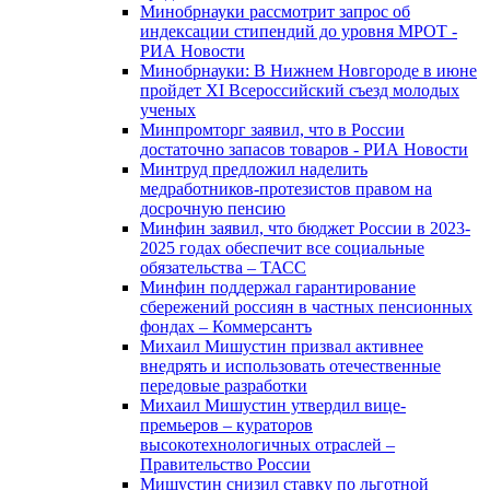
Минобрнауки рассмотрит запрос об
индексации стипендий до уровня МРОТ -
РИА Новости
Минобрнауки: В Нижнем Новгороде в июне
пройдет XI Всероссийский съезд молодых
ученых
Минпромторг заявил, что в России
достаточно запасов товаров - РИА Новости
Минтруд предложил наделить
медработников-протезистов правом на
досрочную пенсию
Минфин заявил, что бюджет России в 2023-
2025 годах обеспечит все социальные
обязательства – ТАСС
Минфин поддержал гарантирование
сбережений россиян в частных пенсионных
фондах – Коммерсантъ
Михаил Мишустин призвал активнее
внедрять и использовать отечественные
передовые разработки
Михаил Мишустин утвердил вице-
премьеров – кураторов
высокотехнологичных отраслей –
Правительство России
Мишустин снизил ставку по льготной