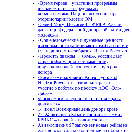
«Время героев»: участники программы
познакомились с передовыми
возможностями Национального центра
оториноларингологии ФМ
«Знаю! Могу! Помогаю!»: ФМБА России
дает старт федеральной донорской акции для
молодежи
«Общечеловеческие и духовные ценности
нисколько не ограничивают самобытности и
культурного многообразия. И этим Россия о
«Прожить дважды» – ФМБА России дает
старт информационной кампании,
подчеркивающей исключительную роль
донора
«Росатом» и компания Korea Hydro and
Nuclear Power заключили контракт на
участие в работах по проекту АЭС «Эль-
Дабаа»
«Роскосмос» завершил испытания «царь-
двигателя»
14 июня-Всемирный день донора крови
22–24 октября в Казани состоится саммит
БРИКС – первый в новом составе
Авиакомпания S7 запускает новые рейсы из
Хабаровска в дальневосточные и сибирские