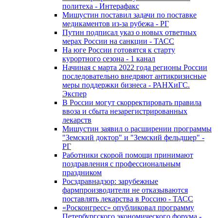
политеха - Интерафакс
Мишустин поставил задачи по поставке
медикаментов из-за рубежа - РГ
Путин подписал указ о новых ответных
мерах России на санкции - ТАСС
На юге России готовятся к старту
курортного сезона - 1 канал
Начиная с марта 2022 года регионы России
последовательно внедряют антикризисные
меры поддержки бизнеса - РАНХиГС.
Экспер
В России могут скорректировать правила
ввоза и сбыта незарегистрированных
лекарств
Мишустин заявил о расширении программы
"Земский доктор" и "Земский фельдшер" -
РГ
Работники скорой помощи принимают
поздравления с профессиональным
праздником
Росздравнадзор: зарубежные
фармпроизводители не отказываются
поставлять лекарства в Россию - ТАСС
«Росконгресс» опубликовал программу
Петербургского экономического форума -