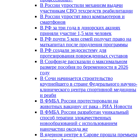
В России упростили механизм выдачи
участникам СВО техсредств реабилитации
В России упростят ввоз компьютеров и
смартфонов
В РФ за три года в донорских акциях
приняли участие 1,5 млн человек
В РФ почти 5 млн семей получат право на
маткапитал после продления программы
В РФ создали эндосистему для
протезирования поврежденных суставов
В Соцфонде рассказали о максимальном
размере пособия по беременности в 2026
году
В Сочи начинается строительство
крупнейшего в стране Федерального научно-
клинического центра спортивной медицины
и реаби
В ФМБА России протестировали на
животных вакцину от рака - РИА Новости
В ФМБА России разработан уникальный
способ терапии злокачественных
новообразований с использованием
наночастиц оксида же
В ядерном центре в Сарове прошла премьера