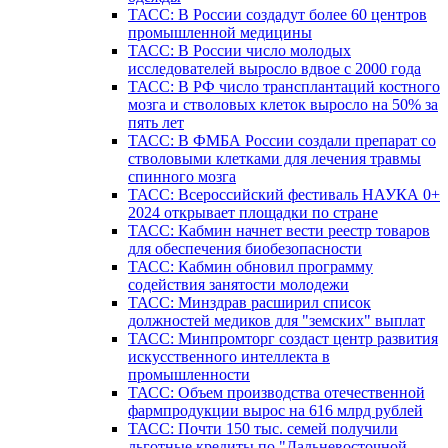
ТАСС: В России создадут более 60 центров
промышленной медицины
ТАСС: В России число молодых
исследователей выросло вдвое с 2000 года
ТАСС: В РФ число трансплантаций костного
мозга и стволовых клеток выросло на 50% за
пять лет
ТАСС: В ФМБА России создали препарат со
стволовыми клетками для лечения травмы
спинного мозга
ТАСС: Всероссийский фестиваль НАУКА 0+
2024 открывает площадки по стране
ТАСС: Кабмин начнет вести реестр товаров
для обеспечения биобезопасности
ТАСС: Кабмин обновил программу
содействия занятости молодежи
ТАСС: Минздрав расширил список
должностей медиков для "земских" выплат
ТАСС: Минпромторг создаст центр развития
искусственного интеллекта в
промышленности
ТАСС: Объем производства отечественной
фармпродукции вырос на 616 млрд рублей
ТАСС: Почти 150 тыс. семей получили
льготные кредиты по "Дальневосточной