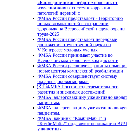
«Биомедицинские нейротехнологии: от
изучения живых систем к коррекции
патологий нервной с
ФМБА России представляет «Территорию
новых возможностей в сохранении
здоровья» на Всероссийской неделе охраны
труда-2025
ФМБА России представляет передовые
достижения отечественной науки на
V Конгрессе молодых ученых
ФМБА России принимает участие во
Всероссийском экологическом диктанте
ФМБА России расширяет границы помощи:
новые центры комплексной реабилитации
ФМБА России совершенствует систему
охраны здоровья моряков
🇷🇺ФМБА России: год стремительного
развития и значимых достижений
ФМБА: аллерговакцину уже активно вводят
пациентам.
ФМБА: аллерговакцину уже активно вводят
пациентам.
ФМБА: вакцины "КомбиМаб-1" и
"КомбиМаб-2" подавляют репликацию ВИЧ
у животных