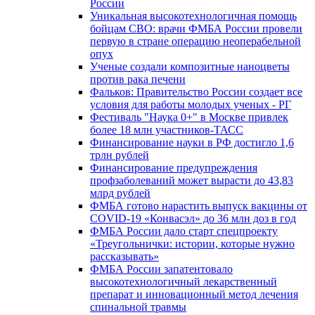
России
Уникальная высокотехнологичная помощь
бойцам СВО: врачи ФМБА России провели
первую в стране операцию неоперабельной
опух
Ученые создали композитные наноцветы
против рака печени
Фальков: Правительство России создает все
условия для работы молодых ученых - РГ
Фестиваль "Наука 0+" в Москве привлек
более 18 млн участников-ТАСС
Финансирование науки в РФ достигло 1,6
трлн рублей
Финансирование предупреждения
профзаболеваний может вырасти до 43,83
млрд рублей
ФМБА готово нарастить выпуск вакцины от
COVID-19 «Конвасэл» до 36 млн доз в год
ФМБА России дало старт спецпроекту
«Треугольнички: истории, которые нужно
рассказывать»
ФМБА России запатентовало
высокотехнологичный лекарственный
препарат и инновационный метод лечения
спинальной травмы