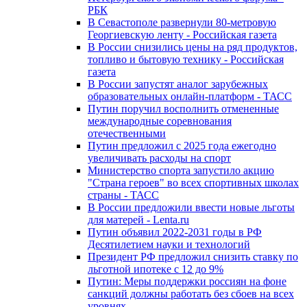
РБК
В Севастополе развернули 80-метровую
Георгиевскую ленту - Российская газета
В России снизились цены на ряд продуктов,
топливо и бытовую технику - Российская
газета
В России запустят аналог зарубежных
образовательных онлайн-платформ - ТАСС
Путин поручил восполнить отмененные
международные соревнования
отечественными
Путин предложил с 2025 года ежегодно
увеличивать расходы на спорт
Министерство спорта запустило акцию
"Страна героев" во всех спортивных школах
страны - ТАСС
В России предложили ввести новые льготы
для матерей - Lenta.ru
Путин объявил 2022-2031 годы в РФ
Десятилетием науки и технологий
Президент РФ предложил снизить ставку по
льготной ипотеке с 12 до 9%
Путин: Меры поддержки россиян на фоне
санкций должны работать без сбоев на всех
уровнях