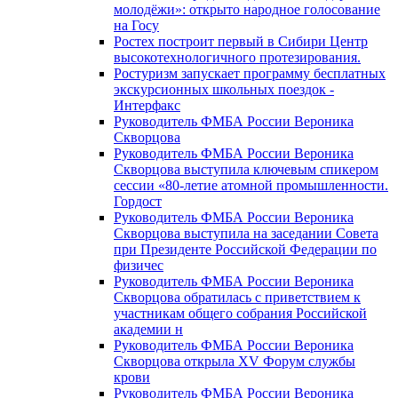
молодёжи»: открыто народное голосование
на Госу
Ростех построит первый в Сибири Центр
высокотехнологичного протезирования.
Ростуризм запускает программу бесплатных
экскурсионных школьных поездок -
Интерфакс
Руководитель ФМБА России Вероника
Скворцова
Руководитель ФМБА России Вероника
Скворцова выступила ключевым спикером
сессии «80-летие атомной промышленности.
Гордост
Руководитель ФМБА России Вероника
Скворцова выступила на заседании Совета
при Президенте Российской Федерации по
физичес
Руководитель ФМБА России Вероника
Скворцова обратилась с приветствием к
участникам общего собрания Российской
академии н
Руководитель ФМБА России Вероника
Скворцова открыла XV Форум службы
крови
Руководитель ФМБА России Вероника