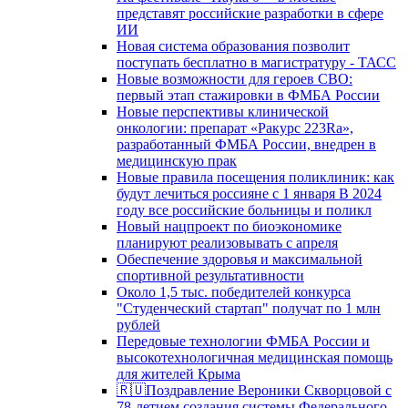
представят российские разработки в сфере
ИИ
Новая система образования позволит
поступать бесплатно в магистратуру - ТАСС
Новые возможности для героев СВО:
первый этап стажировки в ФМБА России
Новые перспективы клинической
онкологии: препарат «Ракурс 223Ra»,
разработанный ФМБА России, внедрен в
медицинскую прак
Новые правила посещения поликлиник: как
будут лечиться россияне с 1 января В 2024
году все российские больницы и поликл
Новый нацпроект по биоэкономике
планируют реализовывать с апреля
Обеспечение здоровья и максимальной
спортивной результативности
Около 1,5 тыс. победителей конкурса
"Студенческий стартап" получат по 1 млн
рублей
Передовые технологии ФМБА России и
высокотехнологичная медицинская помощь
для жителей Крыма
🇷🇺Поздравление Вероники Скворцовой с
78-летием создания системы Федерального