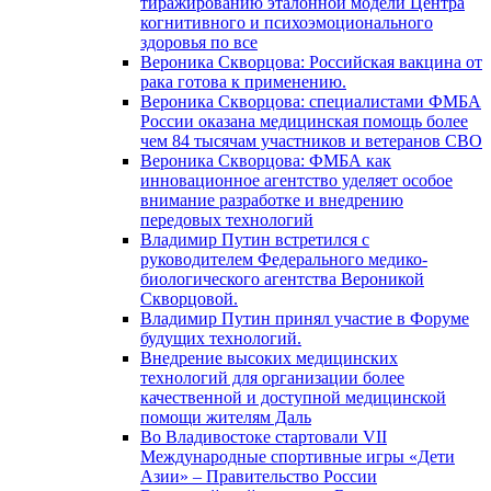
тиражированию эталонной модели Центра
когнитивного и психоэмоционального
здоровья по все
Вероника Скворцова: Российская вакцина от
рака готова к применению.
Вероника Скворцова: специалистами ФМБА
России оказана медицинская помощь более
чем 84 тысячам участников и ветеранов СВО
Вероника Скворцова: ФМБА как
инновационное агентство уделяет особое
внимание разработке и внедрению
передовых технологий
Владимир Путин встретился с
руководителем Федерального медико-
биологического агентства Вероникой
Скворцовой.
Владимир Путин принял участие в Форуме
будущих технологий.
Внедрение высоких медицинских
технологий для организации более
качественной и доступной медицинской
помощи жителям Даль
Во Владивостоке стартовали VII
Международные спортивные игры «Дети
Азии» – Правительство России