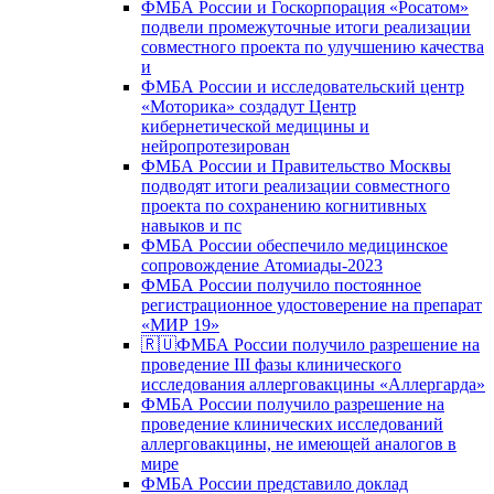
ФМБА России и Госкорпорация «Росатом»
подвели промежуточные итоги реализации
совместного проекта по улучшению качества
и
ФМБА России и исследовательский центр
«Моторика» создадут Центр
кибернетической медицины и
нейропротезирован
ФМБА России и Правительство Москвы
подводят итоги реализации совместного
проекта по сохранению когнитивных
навыков и пс
ФМБА России обеспечило медицинское
сопровождение Атомиады-2023
ФМБА России получило постоянное
регистрационное удостоверение на препарат
«МИР 19»
🇷🇺ФМБА России получило разрешение на
проведение III фазы клинического
исследования аллерговакцины «Аллергарда»
ФМБА России получило разрешение на
проведение клинических исследований
аллерговакцины, не имеющей аналогов в
мире
ФМБА России представило доклад