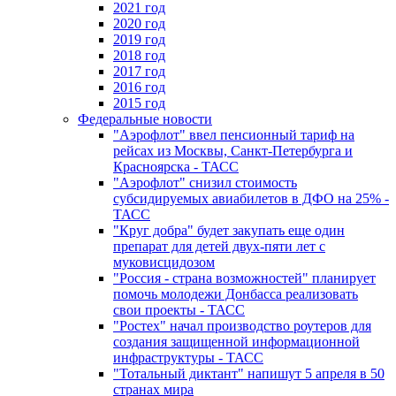
2021 год
2020 год
2019 год
2018 год
2017 год
2016 год
2015 год
Федеральные новости
"Аэрофлот" ввел пенсионный тариф на
рейсах из Москвы, Санкт-Петербурга и
Красноярска - ТАСС
"Аэрофлот" снизил стоимость
субсидируемых авиабилетов в ДФО на 25% -
ТАСС
"Круг добра" будет закупать еще один
препарат для детей двух-пяти лет с
муковисцидозом
"Россия - страна возможностей" планирует
помочь молодежи Донбасса реализовать
свои проекты - ТАСС
"Ростех" начал производство роутеров для
создания защищенной информационной
инфраструктуры - ТАСС
"Тотальный диктант" напишут 5 апреля в 50
странах мира