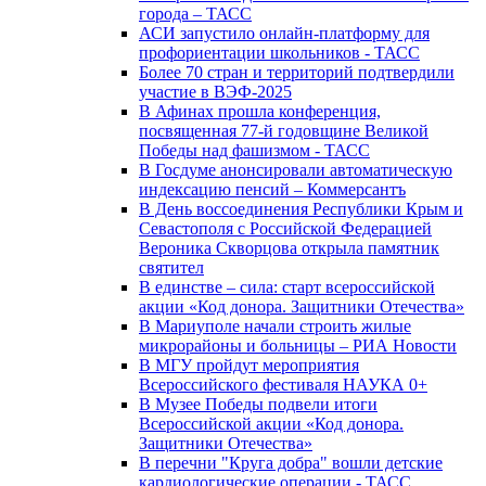
города – ТАСС
АСИ запустило онлайн-платформу для
профориентации школьников - ТАСС
Более 70 стран и территорий подтвердили
участие в ВЭФ-2025
В Афинах прошла конференция,
посвященная 77-й годовщине Великой
Победы над фашизмом - ТАСС
В Госдуме анонсировали автоматическую
индексацию пенсий – Коммерсантъ
В День воссоединения Республики Крым и
Севастополя с Российской Федерацией
Вероника Скворцова открыла памятник
святител
В единстве – сила: старт всероссийской
акции «Код донора. Защитники Отечества»
В Мариуполе начали строить жилые
микрорайоны и больницы – РИА Новости
В МГУ пройдут мероприятия
Всероссийского фестиваля НАУКА 0+
В Музее Победы подвели итоги
Всероссийской акции «Код донора.
Защитники Отечества»
В перечни "Круга добра" вошли детские
кардиологические операции - ТАСС