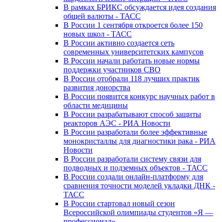
В рамках БРИКС обсуждается идея создания
общей валюты - ТАСС
В России 1 сентября откроется более 150
новых школ - ТАСС
В России активно создается сеть
современных университетских кампусов
В России начали работать новые нормы
поддержки участников СВО
В России отобрали 118 лучших практик
развития донорства
В России появится конкурс научных работ в
области медицины
В России разрабатывают способ защиты
реакторов АЭС - РИА Новости
В России разработали более эффективные
монокристаллы для диагностики рака - РИА
Новости
В России разработали систему связи для
подводных и подземных объектов - ТАСС
В России создали онлайн-платформу для
сравнения точности моделей укладки ДНК -
ТАСС
В России стартовал новый сезон
Всероссийской олимпиады студентов «Я —
профессионал»