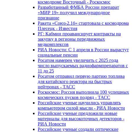
космодроме Восточный - Роскосмос
Разработанный ФМБА России препарат
«МИР 19» получил международное
признание
Ракета «Союз-2.1б» стартовала с космодрома
Плесецк - Известия
РГ: Кабмин проавансирует контракты на
закупку в регионы передвижных
медкомплексов
РИА Новости: С 1 апреля в России вырастут
социальные пенсии
Росатом намерен увеличить с 2025 года
число выпускаемых радиофармпрепаратов с
11 до 25
Росатом отправил первую партию топлива
для китайского реактора на быстрых
нейтронах - ТАСС
Роскосмос: Россия выполнила 100 успешных
космических пусков подряд - ТАСС
Российские ученые научились управлять
компьютером силой мысли - РИА Новости
Российские ученые предложили новые
материалы для высокоточных детекторов -
РИА Новости
Российские ученые создали оптические