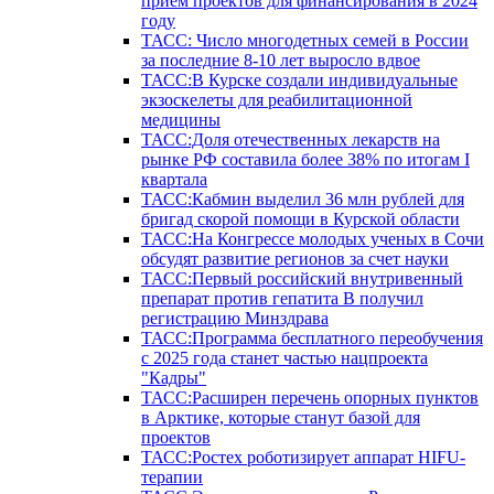
прием проектов для финансирования в 2024
году
ТАСС: Число многодетных семей в России
за последние 8-10 лет выросло вдвое
ТАСС:В Курске создали индивидуальные
экзоскелеты для реабилитационной
медицины
ТАСС:Доля отечественных лекарств на
рынке РФ составила более 38% по итогам I
квартала
ТАСС:Кабмин выделил 36 млн рублей для
бригад скорой помощи в Курской области
ТАСС:На Конгрессе молодых ученых в Сочи
обсудят развитие регионов за счет науки
ТАСС:Первый российский внутривенный
препарат против гепатита В получил
регистрацию Минздрава
ТАСС:Программа бесплатного переобучения
с 2025 года станет частью нацпроекта
"Кадры"
ТАСС:Расширен перечень опорных пунктов
в Арктике, которые станут базой для
проектов
ТАСС:Ростех роботизирует аппарат HIFU-
терапии