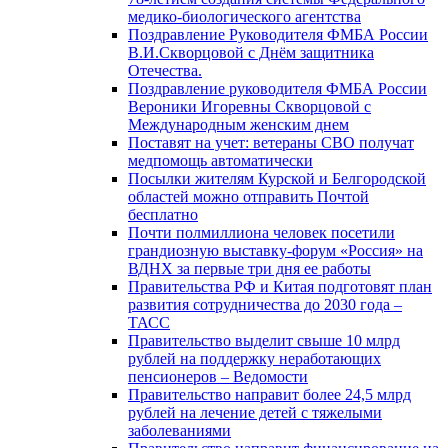
медико-биологического агентства
Поздравление Руководителя ФМБА России
В.И.Скворцовой с Днём защитника
Отечества.
Поздравление руководителя ФМБА России
Вероники Игоревны Скворцовой с
Международным женским днем
Поставят на учет: ветераны СВО получат
медпомощь автоматически
Посылки жителям Курской и Белгородской
областей можно отправить Почтой
бесплатно
Почти полмиллиона человек посетили
грандиозную выставку-форум «Россия» на
ВДНХ за первые три дня ее работы
Правительства РФ и Китая подготовят план
развития сотрудничества до 2030 года –
ТАСС
Правительство выделит свыше 10 млрд
рублей на поддержку неработающих
пенсионеров – Ведомости
Правительство направит более 24,5 млрд
рублей на лечение детей с тяжелыми
заболеваниями