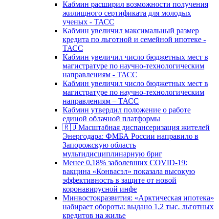
Кабмин расширил возможности получения
жилищного сертификата для молодых
ученых - ТАСС
Кабмин увеличил максимальный размер
кредита по льготной и семейной ипотеке -
ТАСС
Кабмин увеличил число бюджетных мест в
магистратуре по научно-технологическим
направлениям - ТАСС
Кабмин увеличил число бюджетных мест в
магистратуре по научно-технологическим
направлениям – ТАСС
Кабмин утвердил положение о работе
единой облачной платформы
🇷🇺Масштабная диспансеризация жителей
Энергодара: ФМБА России направило в
Запорожскую область
мультидисциплинарную бриг
Менее 0,18% заболевших COVID-19:
вакцина «Конвасэл» показала высокую
эффективность в защите от новой
коронавирусной инфе
Минвостокразвития: «Арктическая ипотека»
набирает обороты: выдано 1,2 тыс. льготных
кредитов на жилье