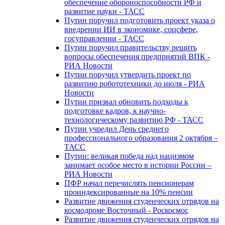
обеспечение обороноспособности РФ и
развитие науки - ТАСС
Путин поручил подготовить проект указа о
внедрении ИИ в экономике, соцсфере,
госуправлении - ТАСС
Путин поручил правительству решить
вопросы обеспечения предприятий ВПК -
РИА Новости
Путин поручил утвердить проект по
развитию робототехники до июля - РИА
Новости
Путин призвал обновить подходы к
подготовке кадров, к научно-
технологическому развитию РФ - ТАСС
Путин учредил День среднего
профессионального образования 2 октября –
ТАСС
Путин: великая победа над нацизмом
занимает особое место в истории России –
РИА Новости
ПФР начал перечислять пенсионерам
проиндексированные на 10% пенсии
Развитие движения студенческих отрядов на
космодроме Восточный - Роскосмос
Развитие движения студенческих отрядов на