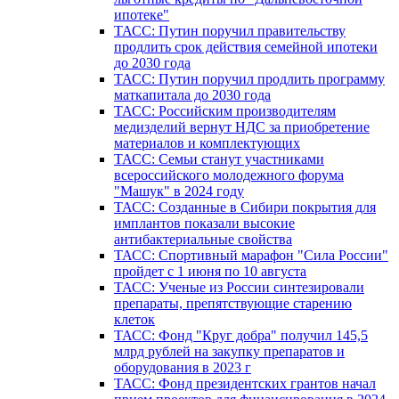
ипотеке"
ТАСС: Путин поручил правительству
продлить срок действия семейной ипотеки
до 2030 года
ТАСС: Путин поручил продлить программу
маткапитала до 2030 года
ТАСС: Российским производителям
медизделий вернут НДС за приобретение
материалов и комплектующих
ТАСС: Семьи станут участниками
всероссийского молодежного форума
"Машук" в 2024 году
ТАСС: Созданные в Сибири покрытия для
имплантов показали высокие
антибактериальные свойства
ТАСС: Спортивный марафон "Сила России"
пройдет с 1 июня по 10 августа
ТАСС: Ученые из России синтезировали
препараты, препятствующие старению
клеток
ТАСС: Фонд "Круг добра" получил 145,5
млрд рублей на закупку препаратов и
оборудования в 2023 г
ТАСС: Фонд президентских грантов начал