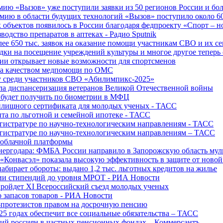
ю «Вызов» уже поступили заявки из 50 регионов России и боле
ю в области будущих технологий «Вызов» поступило около 600
объектов появилось в России благодаря федпроекту «Спорт – 
водство препаратов в аптеках - Радио Sputnik
е 650 тыс. заявок на оказание помощи участникам СВО и их с
ки на посещение учреждений культуры и многое другое теперь 
ии открывает новые возможности для спортсменов
 за качеством медпомощи по ОМС
у среди участников СВО «Абилимпикс-2025»
а диспансеризация ветеранов Великой Отечественной войны
 будет получить по биометрии в МФЦ
лищного сертификата для молодых ученых - ТАСС
та по льготной и семейной ипотеке - ТАСС
гистратуре по научно-технологическим направлениям - ТАСС
гистратуре по научно-технологическим направлениям – ТАСС
 облачной платформы
нергодара: ФМБА России направило в Запорожскую область му
«Конвасэл» показала высокую эффективность в защите от ново
абирает обороты: выдано 1,2 тыс. льготных кредитов на жилье
ции стипендий до уровня МРОТ - РИА Новости
ройдет XI Всероссийский съезд молодых ученых
о запасов товаров - РИА Новости
протезистов правом на досрочную пенсию
25 годах обеспечит все социальные обязательства – ТАСС
ий россиян в частных пенсионных фондах – Коммерсантъ