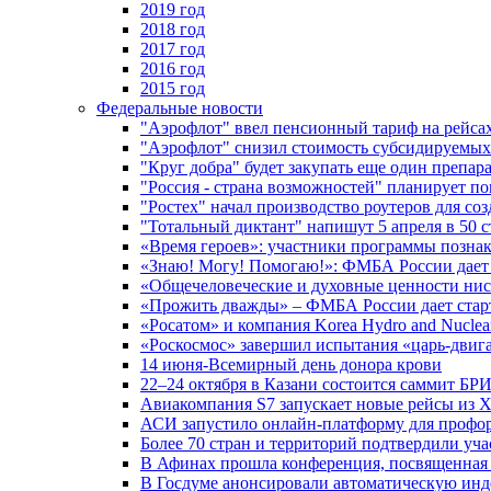
2019 год
2018 год
2017 год
2016 год
2015 год
Федеральные новости
"Аэрофлот" ввел пенсионный тариф на рейса
"Аэрофлот" снизил стоимость субсидируемы
"Круг добра" будет закупать еще один препара
"Россия - страна возможностей" планирует п
"Ростех" начал производство роутеров для 
"Тотальный диктант" напишут 5 апреля в 50 
«Время героев»: участники программы позн
«Знаю! Могу! Помогаю!»: ФМБА России дает 
«Общечеловеческие и духовные ценности ниск
«Прожить дважды» – ФМБА России дает стар
«Росатом» и компания Korea Hydro and Nuclea
«Роскосмос» завершил испытания «царь-двиг
14 июня-Всемирный день донора крови
22–24 октября в Казани состоится саммит БР
Авиакомпания S7 запускает новые рейсы из Х
АСИ запустило онлайн-платформу для профо
Более 70 стран и территорий подтвердили уч
В Афинах прошла конференция, посвященная
В Госдуме анонсировали автоматическую ин