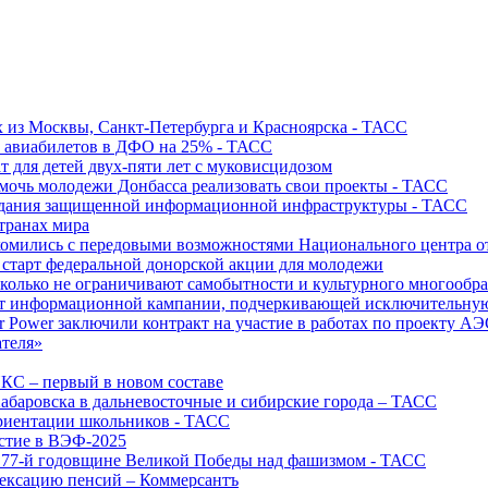
х из Москвы, Санкт-Петербурга и Красноярска - ТАСС
х авиабилетов в ДФО на 25% - ТАСС
т для детей двух-пяти лет с муковисцидозом
омочь молодежи Донбасса реализовать свои проекты - ТАСС
создания защищенной информационной инфраструктуры - ТАСС
странах мира
акомились с передовыми возможностями Национального центра
старт федеральной донорской акции для молодежи
олько не ограничивают самобытности и культурного многообраз
т информационной кампании, подчеркивающей исключительную
r Power заключили контракт на участие в работах по проекту А
ателя»
ИКС – первый в новом составе
абаровска в дальневосточные и сибирские города – ТАСС
риентации школьников - ТАСС
астие в ВЭФ-2025
 77-й годовщине Великой Победы над фашизмом - ТАСС
дексацию пенсий – Коммерсантъ