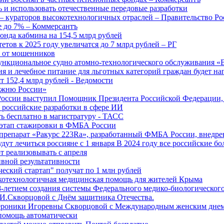
 и использовать отечественные передовые разработки
 кураторов высокотехнологичных отраслей – Правительство Ро
е до 7% – Коммерсантъ
онда кабмина на 154,5 млрд рублей
тов к 2025 году увеличатся до 7 млрд рублей – РГ
ы от мошенников
ункциональное судно атомно-технологического обслуживания «
ия и лечебное питание для льготных категорий граждан будет н
т 152,4 млрд рублей - Ведомости
Лыжню России»
оссии выступил Помощник Президента Российской Федерации, 
т российские разработки в сфере ИИ
ть бесплатно в магистратуру - ТАСС
 этап стажировки в ФМБА России
препарат «Ракурс 223Ra», разработанный ФМБА России, внедре
ут лечиться россияне с 1 января В 2024 году все российские б
 реализовывать с апреля
вной результативности
ческий стартап" получат по 1 млн рублей
отехнологичная медицинская помощь для жителей Крыма
-летием создания системы Федерального медико-биологического
И.Скворцовой с Днём защитника Отечества.
ероники Игоревны Скворцовой с Международным женским дне
дпомощь автоматически