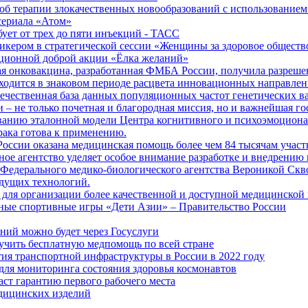
б терапии злокачественных новообразований с использованием
сериала «Атом»
бует от трех до пяти инъекций - ТАСС
кером в стратегической сессии «Женщины за здоровое общество
иционной доброй акции «Ёлка желаний»
я онковакцина, разработанная ФМБА России, получила разреше
ходится в знаковом периоде расцвета инновационных направлен
ечественная база данных популяционных частот генетических в
– не только почетная и благородная миссия, но и важнейшая го
анию эталонной модели Центра когнитивного и психоэмоционал
рака готова к применению.
ссии оказана медицинская помощь более чем 84 тысячам участ
е агентство уделяет особое внимание разработке и внедрению
 Федерального медико-биологического агентства Вероникой Скв
дущих технологий.
для организации более качественной и доступной медицинской
ные спортивные игры «Дети Азии» – Правительство России
ний можно будет через Госуслуги
учить бесплатную медпомощь по всей стране
тия транспортной инфраструктуры в России в 2022 году
для мониторинга состояния здоровья космонавтов
аст гарантию первого рабочего места
едицинских изделий