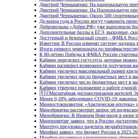
Дмитрий Чернышенко: На национальную преми
Дмитрий Чернышенко: На Национальную преми
Дмитрий Чернышенко: Около 500 спортивных 
До конца года в России могут узаконить произ
Добровольцы «Добро.РФ» уже выполнили боле
Дополнительные баллы к ЕГЭ, выходные, скид
Доступный и безопасный спорт – ФМБА Росс
Известия: В России изменят систему надзора
Итоги первого чемпионата по профмастерств
К 80-летию Победы в ФМБА России стартовал
Кабмин определил госуслуги, которые можно
Кабмин расширил возможности получения жи
Кабмин увеличил максимальный размер креди
Кабмин увеличил число бюджетных мест в ма
Кабмин увеличил число бюджетных мест в ма
Кабмин утвердил положение о работе единой
🇷🇺Масштабная диспансеризация жителей Э
Менее 0,18% заболевших COVID-19: вакцина 
Минвостокразвития: «Арктическая ипотека» н
Минобрнауки рассмотрит запрос об индекса
Минобрнауки: В Нижнем Новгороде в июне п
Минпромторг заявил, что в России достаточн
Минтруд предложил наделить медработников-
Минфин заявил, что бюджет России в 2023-20
Минфин поддержал гарантирование сбережен