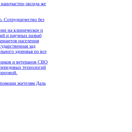
 наночастиц оксида же
. Сотрудничество без
ние на клиническое п
ий и научных разраб
ариантов населения
сударственная зад
ьного здоровья по все
ников и ветеранов СВО
 передовых технологий
орцовой.
 помощи жителям Даль