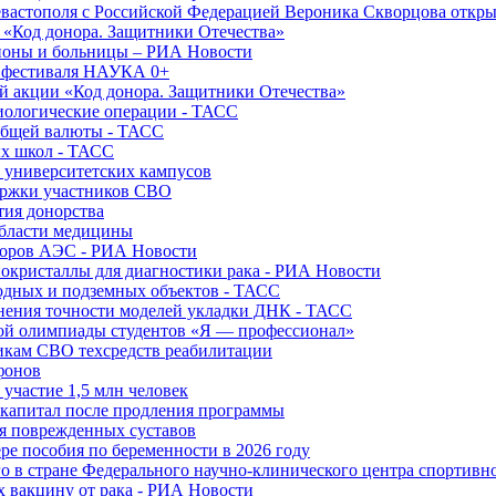
вастополя с Российской Федерацией Вероника Скворцова откры
и «Код донора. Защитники Отечества»
йоны и больницы – РИА Новости
о фестиваля НАУКА 0+
й акции «Код донора. Защитники Отечества»
диологические операции - ТАСС
общей валюты - ТАСС
ых школ - ТАСС
х университетских кампусов
ержки участников СВО
тия донорства
области медицины
торов АЭС - РИА Новости
нокристаллы для диагностики рака - РИА Новости
водных и подземных объектов - ТАСС
внения точности моделей укладки ДНК - ТАСС
кой олимпиады студентов «Я — профессионал»
икам СВО техсредств реабилитации
фонов
 участие 1,5 млн человек
ткапитал после продления программы
ия поврежденных суставов
ре пособия по беременности в 2026 году
о в стране Федерального научно-клинического центра спортивн
 вакцину от рака - РИА Новости