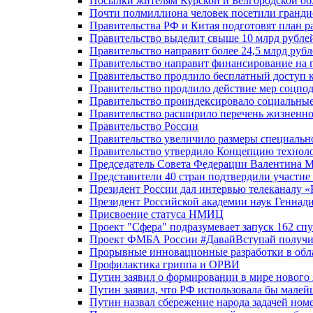
Посылки жителям Курской и Белгородской об
Почти полмиллиона человек посетили гранди
Правительства РФ и Китая подготовят план р
Правительство выделит свыше 10 млрд рубле
Правительство направит более 24,5 млрд руб
Правительство направит финансирование на 
Правительство продлило бесплатный доступ 
Правительство продлило действие мер соцп
Правительство проиндексировало социальные
Правительство расширило перечень жизненно
Правительство России
Правительство увеличило размеры специальн
Правительство утвердило Концепцию технолог
Председатель Совета Федерации Валентина 
Представители 40 стран подтвердили участи
Президент России дал интервью телеканалу «Ро
Президент Российской академии наук Геннад
Присвоение статуса НМИЦ
Проект "Сфера" подразумевает запуск 162 спу
Проект ФМБА России #ДавайВступай получил
Прорывные инновационные разработки в обл
Профилактика гриппа и ОРВИ
Путин заявил о формировании в мире нового 
Путин заявил, что РФ использовала бы малей
Путин назвал сбережение народа задачей ном