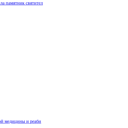
ла памятник святител
ой медицины и реаби