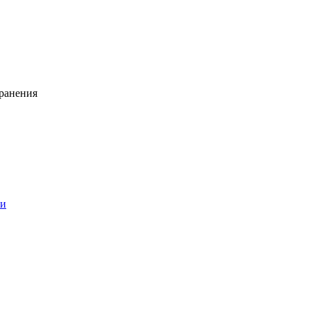
ранения
ии