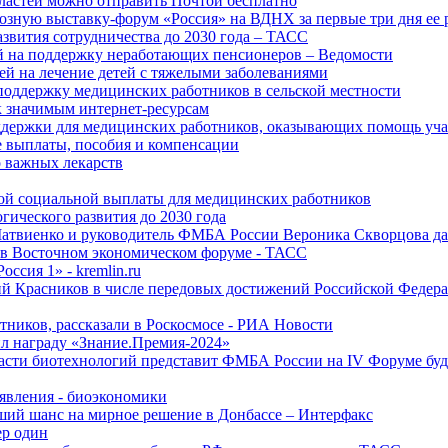
ластей можно отправить Почтой бесплатно
озную выставку-форум «Россия» на ВДНХ за первые три дня ее 
азвития сотрудничества до 2030 года – ТАСС
й на поддержку неработающих пенсионеров – Ведомости
лей на лечение детей с тяжелыми заболеваниями
поддержку медицинских работников в сельской местности
к значимым интернет-ресурсам
оддержки для медицинских работников, оказывающих помощь у
 выплаты, пособия и компенсации
 важных лекарств
ой социальной выплаты для медицинских работников
ического развития до 2030 года
Матвиенко и руководитель ФМБА России Вероника Скворцова д
е в Восточном экономическом форуме - ТАСС
ссия 1» - kremlin.ru
ий Красников в числе передовых достижений Российской Федера
тников, рассказали в Роскосмосе - РИА Новости
 награду «Знание.Премия-2024»
асти биотехнологий представит ФМБА России на IV Форуме бу
явления - биоэкономики
ший шанс на мирное решение в Донбассе – Интерфакс
ер один