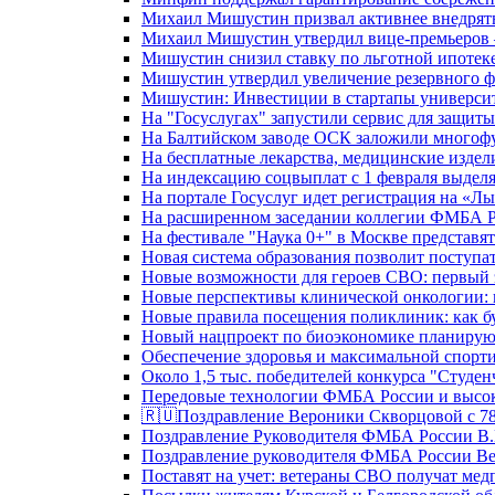
Михаил Мишустин призвал активнее внедрять
Михаил Мишустин утвердил вице-премьеров –
Мишустин снизил ставку по льготной ипотек
Мишустин утвердил увеличение резервного ф
Мишустин: Инвестиции в стартапы университе
На "Госуслугах" запустили сервис для защит
На Балтийском заводе ОСК заложили многоф
На бесплатные лекарства, медицинские издел
На индексацию соцвыплат с 1 февраля выделя
На портале Госуслуг идет регистрация на «
На расширенном заседании коллегии ФМБА Р
На фестивале "Наука 0+" в Москве представя
Новая система образования позволит поступа
Новые возможности для героев СВО: первый
Новые перспективы клинической онкологии: 
Новые правила посещения поликлиник: как буд
Новый нацпроект по биоэкономике планируют
Обеспечение здоровья и максимальной спорти
Около 1,5 тыс. победителей конкурса "Студен
Передовые технологии ФМБА России и высок
🇷🇺Поздравление Вероники Скворцовой с 78
Поздравление Руководителя ФМБА России В.
Поздравление руководителя ФМБА России В
Поставят на учет: ветераны СВО получат ме