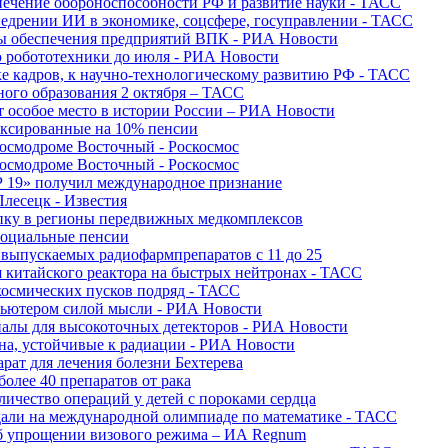
печение обороноспособности РФ и развитие науки - ТАСС
недрении ИИ в экономике, соцсфере, госуправлении - ТАСС
сы обеспечения предприятий ВПК - РИА Новости
ю робототехники до июля - РИА Новости
е кадров, к научно-технологическому развитию РФ - ТАСС
ного образования 2 октября – ТАСС
т особое место в истории России – РИА Новости
ексированные на 10% пенсии
космодроме Восточный - Роскосмос
космодроме Восточный - Роскосмос
 19» получил международное признание
Плесецк - Известия
упку в регионы передвижных медкомплексов
социальные пенсии
о выпускаемых радиофармпрепаратов с 11 до 25
 китайского реактора на быстрых нейтронах - ТАСС
космических пусков подряд - ТАСС
пьютером силой мысли - РИА Новости
алы для высокоточных детекторов - РИА Новости
на, устойчивые к радиации - РИА Новости
рат для лечения болезни Бехтерева
олее 40 препаратов от рака
личество операций у детей с пороками сердца
дали на международной олимпиаде по математике - ТАСС
 об упрощении визового режима – ИА Regnum