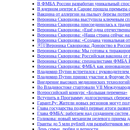
В ФМБА России разработан уникальный спосо
В ядерном центре в Сарове прошла премьера 
Вакцина от аллергии на пыльцу березы потре
Вероника Скворцова выступила ключевым спи
Вероника Скворцова присоединилась к трад
Вероника Скворцова: «Ещё одна отечественна
Вероника Скворцова: «Наша страна сейчас на
Вероника Скворцова: «Создана уникальная от
🇷🇺Вероника Скворцова: Донорство в России 
Вероника Скворцова: Мы готовы к тиражиров
Вероника Скворцова: Российская вакцина от 
Вероника Скворцова: специалистами ФМБА Ро
Вероника Скворцова: ФМБА как инновационно
Владимир Путин встретился с руководителем
Владимир Путин принял участие в Форуме бу
Внедрение высоких медицинских технологий 
Во Владивостоке стартовали VII Международ
Всероссийский конкурс «Большая перемена»
Вступить в Программу долгосрочных сбереже
Гарант.Ру: Жители новых регионов могут пол
Глава государства подвёл первые итоги разви
Глава ФМБА: работаем над созданием систем 
Голикова: новый механизм целевого приема д
Гранты до 5 млн рублей для разработчиков м
День семьи, любви и верности