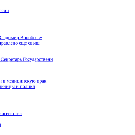
ссии
Владимир Воробьев»
аправлено еще свыш
Секретарь Государственн
н в медицинскую прак
ольницы и поликл
 агентства
м