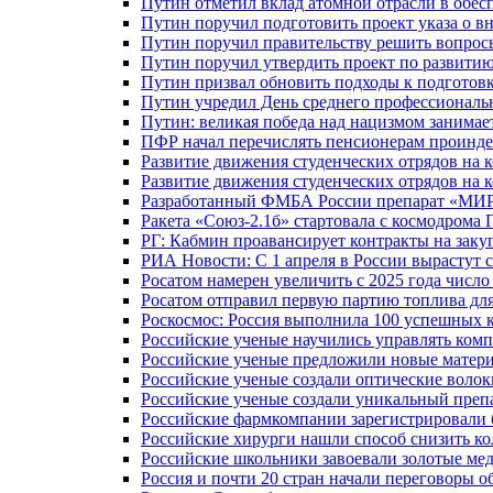
Путин отметил вклад атомной отрасли в обес
Путин поручил подготовить проект указа о в
Путин поручил правительству решить вопро
Путин поручил утвердить проект по развити
Путин призвал обновить подходы к подготовк
Путин учредил День среднего профессиональ
Путин: великая победа над нацизмом занимае
ПФР начал перечислять пенсионерам проинд
Развитие движения студенческих отрядов на 
Развитие движения студенческих отрядов на 
Разработанный ФМБА России препарат «МИР
Ракета «Союз-2.1б» стартовала с космодрома 
РГ: Кабмин проавансирует контракты на зак
РИА Новости: С 1 апреля в России вырастут 
Росатом намерен увеличить с 2025 года числ
Росатом отправил первую партию топлива для
Роскосмос: Россия выполнила 100 успешных 
Российские ученые научились управлять ком
Российские ученые предложили новые матери
Российские ученые создали оптические волок
Российские ученые создали уникальный препа
Российские фармкомпании зарегистрировали б
Российские хирурги нашли способ снизить ко
Российские школьники завоевали золотые ме
Россия и почти 20 стран начали переговоры