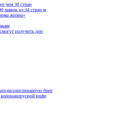
е чем 30 стран
 заявок из 34 стран м
норма жизни»
емьям
смогут получить дон
льтидисциплинарную бриг
й коронавирусной инфе