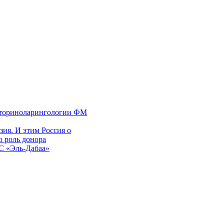
 оториноларингологии ФМ
ия. И этим Россия о
 роль донора
ЭС «Эль-Дабаа»