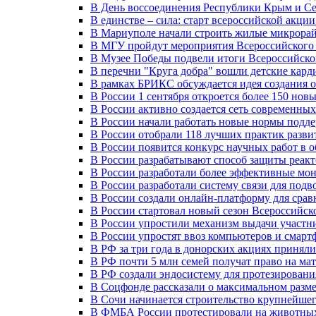
В День воссоединения Республики Крым и Се
В единстве – сила: старт всероссийской акци
В Мариуполе начали строить жилые микрора
В МГУ пройдут мероприятия Всероссийског
В Музее Победы подвели итоги Всероссийско
В перечни "Круга добра" вошли детские кар
В рамках БРИКС обсуждается идея создания 
В России 1 сентября откроется более 150 нов
В России активно создается сеть современны
В России начали работать новые нормы подд
В России отобрали 118 лучших практик разви
В России появится конкурс научных работ в 
В России разрабатывают способ защиты реак
В России разработали более эффективные мо
В России разработали систему связи для под
В России создали онлайн-платформу для сра
В России стартовал новый сезон Всероссийс
В России упростили механизм выдачи участн
В России упростят ввоз компьютеров и смарт
В РФ за три года в донорских акциях приняли
В РФ почти 5 млн семей получат право на ма
В РФ создали эндосистему для протезирован
В Соцфонде рассказали о максимальном разме
В Сочи начинается строительство крупнейшег
В ФМБА России протестировали на животных