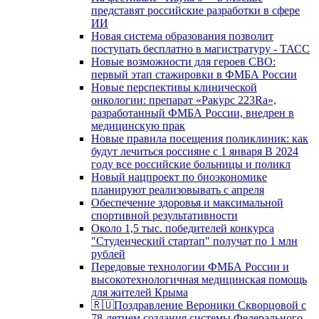
представят российские разработки в сфере
ИИ
Новая система образования позволит
поступать бесплатно в магистратуру - ТАСС
Новые возможности для героев СВО:
первый этап стажировки в ФМБА России
Новые перспективы клинической
онкологии: препарат «Ракурс 223Ra»,
разработанный ФМБА России, внедрен в
медицинскую прак
Новые правила посещения поликлиник: как
будут лечиться россияне с 1 января В 2024
году все российские больницы и поликл
Новый нацпроект по биоэкономике
планируют реализовывать с апреля
Обеспечение здоровья и максимальной
спортивной результативности
Около 1,5 тыс. победителей конкурса
"Студенческий стартап" получат по 1 млн
рублей
Передовые технологии ФМБА России и
высокотехнологичная медицинская помощь
для жителей Крыма
🇷🇺Поздравление Вероники Скворцовой с
78-летием создания системы Федерального