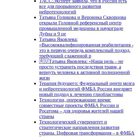
ТАСС:Эксперт заявила, что в России есть
все для прорывного развития
нейротехнологий
Татьяна Голикова и Вероника Скворцова
открыли Головной референсный центр
промышленной медицины в наукограде
Дубна и 9 це
Татьяна Яковлева:
«Высококвалифицированная реабилитация -
это в первую очередь комплексный подход,
требующий слаженной р
🇷🇺Татьяна Яковлева: «Наша цель – не
просто устранить последствия травм, а
вернуть человека к активной полноценной
жизн
Терапия будущего: Федеральный центр мозга
и нейротехнологий ФМБА России внедряет
новый подход к лечению глиобластомы
Технологии, опережающие время:
совместные проекты ФМБА России и
Росатома – для здоровья жителей нашей
страны
Технологический суверенитет и
стратегические направления развития
страны. Цифровая трансформация – в ФМБА