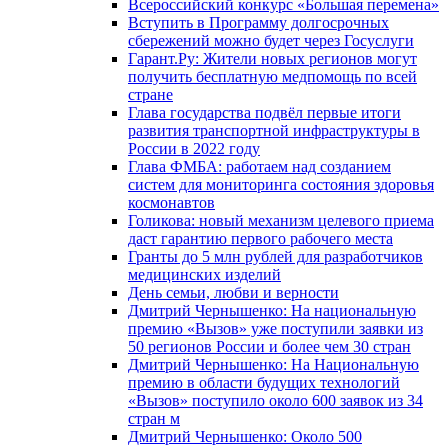
Всероссийский конкурс «Большая перемена»
Вступить в Программу долгосрочных
сбережений можно будет через Госуслуги
Гарант.Ру: Жители новых регионов могут
получить бесплатную медпомощь по всей
стране
Глава государства подвёл первые итоги
развития транспортной инфраструктуры в
России в 2022 году
Глава ФМБА: работаем над созданием
систем для мониторинга состояния здоровья
космонавтов
Голикова: новый механизм целевого приема
даст гарантию первого рабочего места
Гранты до 5 млн рублей для разработчиков
медицинских изделий
День семьи, любви и верности
Дмитрий Чернышенко: На национальную
премию «Вызов» уже поступили заявки из
50 регионов России и более чем 30 стран
Дмитрий Чернышенко: На Национальную
премию в области будущих технологий
«Вызов» поступило около 600 заявок из 34
стран м
Дмитрий Чернышенко: Около 500