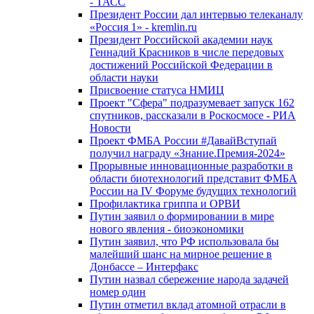
- ТАСС
Президент России дал интервью телеканалу
«Россия 1» - kremlin.ru
Президент Российской академии наук
Геннадий Красников в числе передовых
достижений Российской Федерации в
области науки
Присвоение статуса НМИЦ
Проект "Сфера" подразумевает запуск 162
спутников, рассказали в Роскосмосе - РИА
Новости
Проект ФМБА России #ДавайВступай
получил награду «Знание.Премия-2024»
Прорывные инновационные разработки в
области биотехнологий представит ФМБА
России на IV Форуме будущих технологий
Профилактика гриппа и ОРВИ
Путин заявил о формировании в мире
нового явления - биоэкономики
Путин заявил, что РФ использовала бы
малейший шанс на мирное решение в
Донбассе – Интерфакс
Путин назвал сбережение народа задачей
номер один
Путин отметил вклад атомной отрасли в