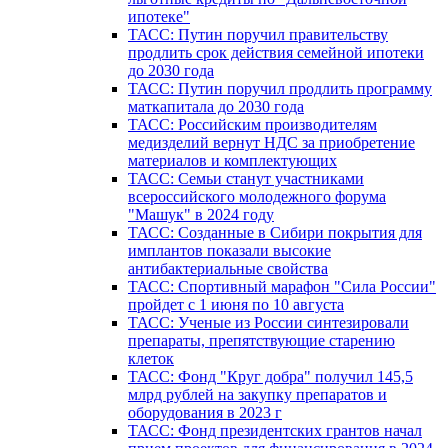
ипотеке"
ТАСС: Путин поручил правительству
продлить срок действия семейной ипотеки
до 2030 года
ТАСС: Путин поручил продлить программу
маткапитала до 2030 года
ТАСС: Российским производителям
медизделий вернут НДС за приобретение
материалов и комплектующих
ТАСС: Семьи станут участниками
всероссийского молодежного форума
"Машук" в 2024 году
ТАСС: Созданные в Сибири покрытия для
имплантов показали высокие
антибактериальные свойства
ТАСС: Спортивный марафон "Сила России"
пройдет с 1 июня по 10 августа
ТАСС: Ученые из России синтезировали
препараты, препятствующие старению
клеток
ТАСС: Фонд "Круг добра" получил 145,5
млрд рублей на закупку препаратов и
оборудования в 2023 г
ТАСС: Фонд президентских грантов начал