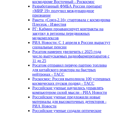
космодроме Восточный - Роскосмос
Разработанный ФМБА России препарат
«МИР 19» получил международное
признание
Ракета «Союз-2.1б» стартовала с космодрома
Плесецк - Известия
РГ: Кабмин проавансирует контракты на
закупку в регионы передвижных
медкомплексов
РИА Новости: С 1 апреля в России вырастут
социальные пенсии
Росатом намерен увеличить с 2025 года
число выпускаемых радиофармпрепаратов с
11 до 25
Росатом отправил первую партию топлива
для китайского реактора на быстрых
нейтронах - ТАСС
Роскосмос: Россия выполнила 100 успешных
космических пусков подряд - ТАСС
Российские ученые научились управлять
компьютером силой мысли - РИА Новости
Российские ученые предложили новые
материалы для высокоточных детекторов -
РИА Новости
Российские ученые создали оптические