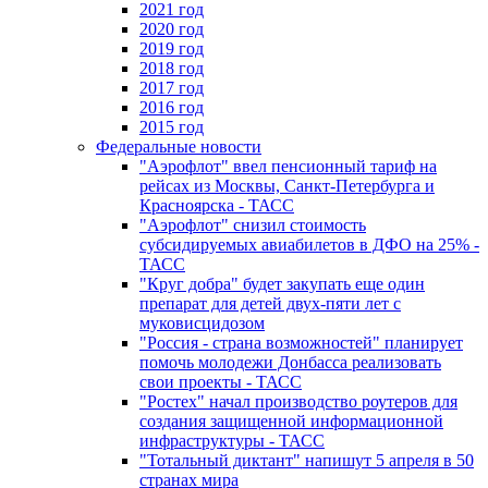
2021 год
2020 год
2019 год
2018 год
2017 год
2016 год
2015 год
Федеральные новости
"Аэрофлот" ввел пенсионный тариф на
рейсах из Москвы, Санкт-Петербурга и
Красноярска - ТАСС
"Аэрофлот" снизил стоимость
субсидируемых авиабилетов в ДФО на 25% -
ТАСС
"Круг добра" будет закупать еще один
препарат для детей двух-пяти лет с
муковисцидозом
"Россия - страна возможностей" планирует
помочь молодежи Донбасса реализовать
свои проекты - ТАСС
"Ростех" начал производство роутеров для
создания защищенной информационной
инфраструктуры - ТАСС
"Тотальный диктант" напишут 5 апреля в 50
странах мира