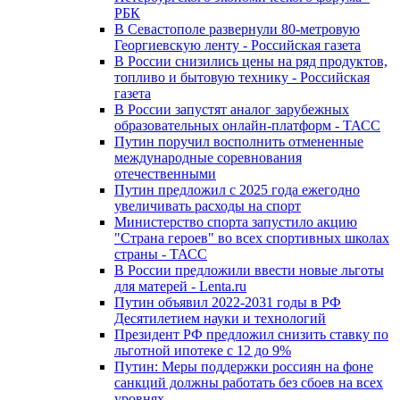
РБК
В Севастополе развернули 80-метровую
Георгиевскую ленту - Российская газета
В России снизились цены на ряд продуктов,
топливо и бытовую технику - Российская
газета
В России запустят аналог зарубежных
образовательных онлайн-платформ - ТАСС
Путин поручил восполнить отмененные
международные соревнования
отечественными
Путин предложил с 2025 года ежегодно
увеличивать расходы на спорт
Министерство спорта запустило акцию
"Страна героев" во всех спортивных школах
страны - ТАСС
В России предложили ввести новые льготы
для матерей - Lenta.ru
Путин объявил 2022-2031 годы в РФ
Десятилетием науки и технологий
Президент РФ предложил снизить ставку по
льготной ипотеке с 12 до 9%
Путин: Меры поддержки россиян на фоне
санкций должны работать без сбоев на всех
уровнях