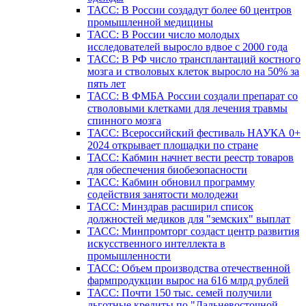
ТАСС: В России создадут более 60 центров
промышленной медицины
ТАСС: В России число молодых
исследователей выросло вдвое с 2000 года
ТАСС: В РФ число трансплантаций костного
мозга и стволовых клеток выросло на 50% за
пять лет
ТАСС: В ФМБА России создали препарат со
стволовыми клетками для лечения травмы
спинного мозга
ТАСС: Всероссийский фестиваль НАУКА 0+
2024 открывает площадки по стране
ТАСС: Кабмин начнет вести реестр товаров
для обеспечения биобезопасности
ТАСС: Кабмин обновил программу
содействия занятости молодежи
ТАСС: Минздрав расширил список
должностей медиков для "земских" выплат
ТАСС: Минпромторг создаст центр развития
искусственного интеллекта в
промышленности
ТАСС: Объем производства отечественной
фармпродукции вырос на 616 млрд рублей
ТАСС: Почти 150 тыс. семей получили
льготные кредиты по "Дальневосточной