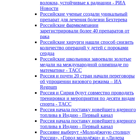
волокна, устойчивые к радиации - РИА
Новости
Российские ученые создали уникальный
препарат для лечения болезни Бехтерева
Российские фармкомпании
зарегистрировали более 40 препаратов от
рака
Российские хирурги нашли способ снизить
количество операций у детей с пороками
сердца
Российские школьники завоевали золотые
медали на международной олимпиаде по
математике - ТАСС
Россия и почти 20 стран начали переговоры
об упрощении визового режима – ИА
Regnum
Россия и Сирия будут совместно проводить
тренировки и мероприятия по десяти видам
спорта - ТАСС
Россия начала поставку новейшего ядерного
топлива в Индию - Первый канал
Россия начала поставку новейшего ядерного
топлива в Индию - Первый канал
Россияне выберут «Молодёжную столицу
России», «Город молодёжи» и «Лидера