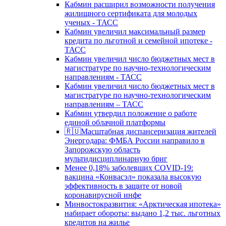
Кабмин расширил возможности получения
жилищного сертификата для молодых
ученых - ТАСС
Кабмин увеличил максимальный размер
кредита по льготной и семейной ипотеке -
ТАСС
Кабмин увеличил число бюджетных мест в
магистратуре по научно-технологическим
направлениям - ТАСС
Кабмин увеличил число бюджетных мест в
магистратуре по научно-технологическим
направлениям – ТАСС
Кабмин утвердил положение о работе
единой облачной платформы
🇷🇺Масштабная диспансеризация жителей
Энергодара: ФМБА России направило в
Запорожскую область
мультидисциплинарную бриг
Менее 0,18% заболевших COVID-19:
вакцина «Конвасэл» показала высокую
эффективность в защите от новой
коронавирусной инфе
Минвостокразвития: «Арктическая ипотека»
набирает обороты: выдано 1,2 тыс. льготных
кредитов на жилье