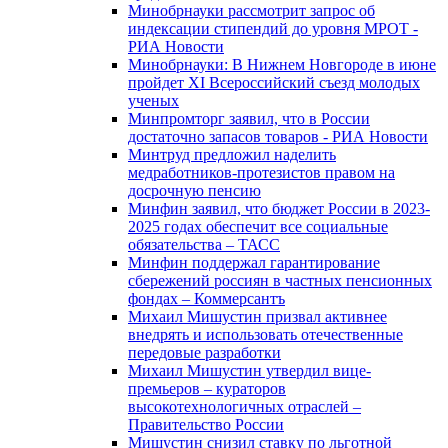
Минобрнауки рассмотрит запрос об
индексации стипендий до уровня МРОТ -
РИА Новости
Минобрнауки: В Нижнем Новгороде в июне
пройдет XI Всероссийский съезд молодых
ученых
Минпромторг заявил, что в России
достаточно запасов товаров - РИА Новости
Минтруд предложил наделить
медработников-протезистов правом на
досрочную пенсию
Минфин заявил, что бюджет России в 2023-
2025 годах обеспечит все социальные
обязательства – ТАСС
Минфин поддержал гарантирование
сбережений россиян в частных пенсионных
фондах – Коммерсантъ
Михаил Мишустин призвал активнее
внедрять и использовать отечественные
передовые разработки
Михаил Мишустин утвердил вице-
премьеров – кураторов
высокотехнологичных отраслей –
Правительство России
Мишустин снизил ставку по льготной