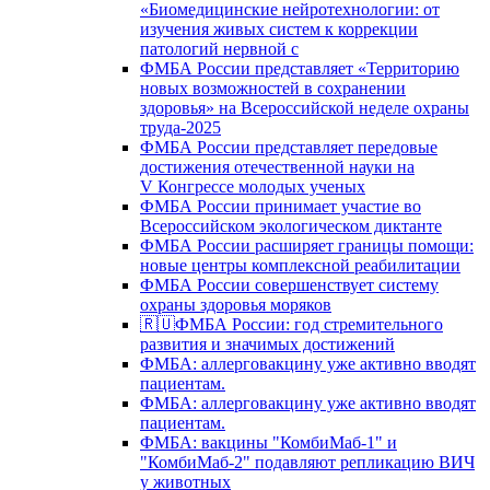
«Биомедицинские нейротехнологии: от
изучения живых систем к коррекции
патологий нервной с
ФМБА России представляет «Территорию
новых возможностей в сохранении
здоровья» на Всероссийской неделе охраны
труда-2025
ФМБА России представляет передовые
достижения отечественной науки на
V Конгрессе молодых ученых
ФМБА России принимает участие во
Всероссийском экологическом диктанте
ФМБА России расширяет границы помощи:
новые центры комплексной реабилитации
ФМБА России совершенствует систему
охраны здоровья моряков
🇷🇺ФМБА России: год стремительного
развития и значимых достижений
ФМБА: аллерговакцину уже активно вводят
пациентам.
ФМБА: аллерговакцину уже активно вводят
пациентам.
ФМБА: вакцины "КомбиМаб-1" и
"КомбиМаб-2" подавляют репликацию ВИЧ
у животных