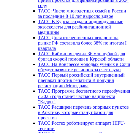
прием проектов для финансирования в 2024
году
ТАСС: Число многодетных семей в России
за последние 8-10 лет выросло вдвое
ТАСС:В Курске создали индивидуальные
экзоскелеты для реабилитационной
медицины
ТАСС:Доля отечественных лекарств на
рынке РФ составила более 38% по итогам I
квартала
ТАСС:Кабмин выделил 36 млн рублей для
бригад скорой помощи в Курской области
ТАСС:На Конгрессе молодых ученых в Сочи
обсудят развитие регионов за счет науки
ТАСС:Первый российский внутривенный
препарат против гепатита В получил
регистрацию Минздрава
ТАСС:Программа бесплатного переобучения
с 2025 года станет частью нацпроекта
"Кадры"
ТАСС:Расширен перечень опорных пунктов
в Арктике, которые станут базой для
проектов
ТАСС:Ростех роботизирует аппарат HIFU-
терапии