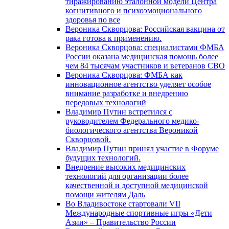
тиражированию эталонной модели Центра
когнитивного и психоэмоционального
здоровья по все
Вероника Скворцова: Российская вакцина от
рака готова к применению.
Вероника Скворцова: специалистами ФМБА
России оказана медицинская помощь более
чем 84 тысячам участников и ветеранов СВО
Вероника Скворцова: ФМБА как
инновационное агентство уделяет особое
внимание разработке и внедрению
передовых технологий
Владимир Путин встретился с
руководителем Федерального медико-
биологического агентства Вероникой
Скворцовой.
Владимир Путин принял участие в Форуме
будущих технологий.
Внедрение высоких медицинских
технологий для организации более
качественной и доступной медицинской
помощи жителям Даль
Во Владивостоке стартовали VII
Международные спортивные игры «Дети
Азии» – Правительство России