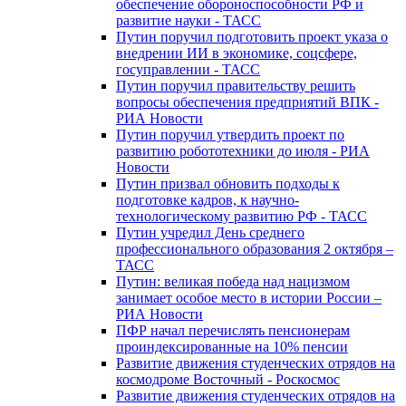
обеспечение обороноспособности РФ и
развитие науки - ТАСС
Путин поручил подготовить проект указа о
внедрении ИИ в экономике, соцсфере,
госуправлении - ТАСС
Путин поручил правительству решить
вопросы обеспечения предприятий ВПК -
РИА Новости
Путин поручил утвердить проект по
развитию робототехники до июля - РИА
Новости
Путин призвал обновить подходы к
подготовке кадров, к научно-
технологическому развитию РФ - ТАСС
Путин учредил День среднего
профессионального образования 2 октября –
ТАСС
Путин: великая победа над нацизмом
занимает особое место в истории России –
РИА Новости
ПФР начал перечислять пенсионерам
проиндексированные на 10% пенсии
Развитие движения студенческих отрядов на
космодроме Восточный - Роскосмос
Развитие движения студенческих отрядов на