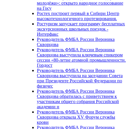
молодёжи»: открыто народное голосование
на Госу
Ростех построит первый в Сибири Центр
высокотехнологичного протезирования.
Ростуризм запускает программу бесплатных
экскурсионных школьных поездок -
Интерфакс
Руководитель ФМБА России Вероника
Скворцова
Руководитель ФМБА России Вероника
Скворцова выступила ключевым спикером
сессии «80-летие атомной промышленности.
Гордост
Руководитель ФМБА России Вероника
Скворцова выступила на заседании Совета
при Президенте Российской Федерации по
физичес
Руководитель ФМБА России Вероника
Скворцова обратилась с приветствием к
участникам общего собрания Российской
академии н
Руководитель ФМБА России Вероника
Скворцова открыла XV Форум службы
крови
Руководитель ФМБА России Вероника