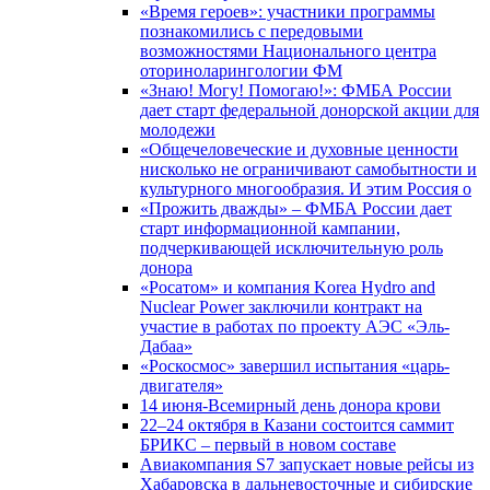
«Время героев»: участники программы
познакомились с передовыми
возможностями Национального центра
оториноларингологии ФМ
«Знаю! Могу! Помогаю!»: ФМБА России
дает старт федеральной донорской акции для
молодежи
«Общечеловеческие и духовные ценности
нисколько не ограничивают самобытности и
культурного многообразия. И этим Россия о
«Прожить дважды» – ФМБА России дает
старт информационной кампании,
подчеркивающей исключительную роль
донора
«Росатом» и компания Korea Hydro and
Nuclear Power заключили контракт на
участие в работах по проекту АЭС «Эль-
Дабаа»
«Роскосмос» завершил испытания «царь-
двигателя»
14 июня-Всемирный день донора крови
22–24 октября в Казани состоится саммит
БРИКС – первый в новом составе
Авиакомпания S7 запускает новые рейсы из
Хабаровска в дальневосточные и сибирские