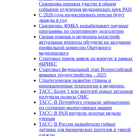
Скворцова приняла участие в общем
собрании отделения медицинских наук РАН
С 2026 года индексировать пенсии будут
дважды в год
Скворцова: ФМБА разрабатывает научные
программы по спортивному долголетию
Скорая помощь и медицина катастроф:
актуальные вопросы обсудили на заседании
профильной комиссии Окружного
медицинского
Стартовал прием заявок на конкурс в рамках
#БРИКС
Стартовал федеральный этап Всероссийской
ярмарки трудоустройства – 2025
Стратегическое развитие страны и
инновационные технологии в медицине.
ТАСС: Более 1 млн жителей новых регионов
получили полисы ОМС
ТАСС: В Петербурге открыли лабораторию
по созданию молекулярных машин
ТАСС: В РАН вручили золотые медали
ученым
ТАСС: В России разработали гибкие
датчики для бионических протезов и умной
одежды