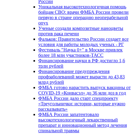
России
Уникальная высокотехнологичная помощь
бойцам СВО: врачи ФМБА России провели
первую в стране операцию неоперабельной
опух
Ученые создали композитные наноцветы
против рака печени
Фальков: Правительство России создает все
условия для работы молодых ученых - РГ
Фестиваль "Наука 0+" в Москве привлек
более 18 млн участников-ТАСС
Финансирование науки в РФ достигло 1,6
трлн рублей
Финансирование предупреждения
профзаболеваний может вырасти до 43,83
млрд рублей
ФМБА готово нарастить выпуск вакцины от
COVID-19 «Конвасэл» до 36 млн доз в год
ФМБА России дало старт спецпроекту
«Треугольнички: истории, которые нужно
рассказывать»
ФМБА России запатентовало
высокотехнологичный лекарственный
препарат и инновационный метод лечения
спинальной травмы