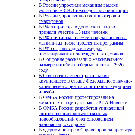
В России упростили механизм выдачи
участникам СВО техсредств реабилитации
В России упростят ввоз компьютеров и
смартфонов
В РФ за три года в донорских акциях
приняли участие 1,5 млн человек
В РФ почти 5 млн семей получат право на
маткапитал после продления программы
В РФ создали эндосистему для
протезирования поврежденных суставов
В Соцфонде рассказали о максимальном
размере пособия по беременности в 2026
году
В Сочи начинается строительство
крупнейшего в стране Федерального научно-
клинического центра спортивной медицины
и реаби
В ФМБА России протестировали на
животных вакцину от рака - РИА Новости
В ФМБА России разработан уникальный
способ терапии злокачественных
новообразований с использованием
наночастиц оксида же
В ядерном центре в Сарове прошла премьера