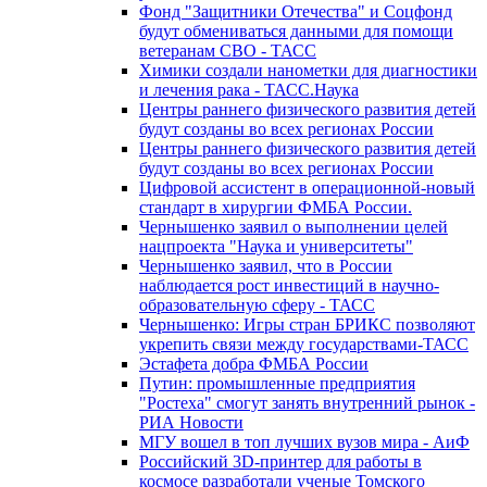
Фонд "Защитники Отечества" и Соцфонд
будут обмениваться данными для помощи
ветеранам СВО - ТАСС
Химики создали нанометки для диагностики
и лечения рака - ТАСС.Наука
Центры раннего физического развития детей
будут созданы во всех регионах России
Центры раннего физического развития детей
будут созданы во всех регионах России
Цифровой ассистент в операционной-новый
стандарт в хирургии ФМБА России.
Чернышенко заявил о выполнении целей
нацпроекта "Наука и университеты"
Чернышенко заявил, что в России
наблюдается рост инвестиций в научно-
образовательную сферу - ТАСС
Чернышенко: Игры стран БРИКС позволяют
укрепить связи между государствами-ТАСС
Эстафета добра ФМБА России
Путин: промышленные предприятия
"Ростеха" смогут занять внутренний рынок -
РИА Новости
МГУ вошел в топ лучших вузов мира - АиФ
Российский 3D-принтер для работы в
космосе разработали ученые Томского