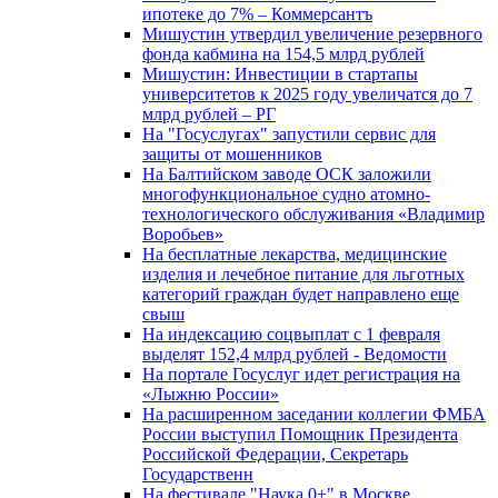
ипотеке до 7% – Коммерсантъ
Мишустин утвердил увеличение резервного
фонда кабмина на 154,5 млрд рублей
Мишустин: Инвестиции в стартапы
университетов к 2025 году увеличатся до 7
млрд рублей – РГ
На "Госуслугах" запустили сервис для
защиты от мошенников
На Балтийском заводе ОСК заложили
многофункциональное судно атомно-
технологического обслуживания «Владимир
Воробьев»
На бесплатные лекарства, медицинские
изделия и лечебное питание для льготных
категорий граждан будет направлено еще
свыш
На индексацию соцвыплат с 1 февраля
выделят 152,4 млрд рублей - Ведомости
На портале Госуслуг идет регистрация на
«Лыжню России»
На расширенном заседании коллегии ФМБА
России выступил Помощник Президента
Российской Федерации, Секретарь
Государственн
На фестивале "Наука 0+" в Москве