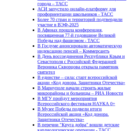
города – ТАСС
АСИ запустило онлайн-платформу для
профориентации школьников - ТАСС
Более 70 стран и территорий подтвердили
участие в ВЭФ-2025
В Афинах прошла конференция,
посвященная 77-й годовщине Великой
Победы над фашизмом - ТАСС
В Госдуме анонсировали автоматическую
индексацию пенсий – Коммерсантъ
В День воссоединения Республики Крым и
Севастополя с Российской Федерацией
Вероника Скворцова открыла памятник
святител
В единстве – сила: старт всероссийской
акции «Код донора. Защитники Отечества»
В Мариуполе начали строить жилые
микрорайоны и больницы – РИА Новости
В МГУ пройдут мероприятия
Всероссийского фестиваля НАУКА 0+
В Музее Победы подвели итоги
Всероссийской акции «Код донора.
Защитники Отечества»
В перечни "Круга добра" вошли детские
кардиологические операции - ТАСС