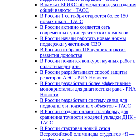
В рамках БРИКС обсуждается идея создания
общей валюты - ТАСС
В России 1 сентября откроется более 150
новых школ - ТАСС
В России активно создается сеть
современных университетских кампусов
В России начали работать новые нормы
поддержки участников СВО
В России отобрали 118 лучших практик
развития донорства
В России появится конкурс научных работ в
области медицины
В России разрабатывают способ защиты
реакторов АЭС - РИА Новости
В России разработали более эффективные
монокристаллы для диагностики рака - РИА
Новости
В России разработали систему связи для
подводных и подземных объектов - ТАСС
В России создали онлайн-платформу для
сравнения точности моделей укладки ДНК -
ТАСС
В России стартовал новый сезон
Всероссийской олимпиады студентов «Я —
профессионал»