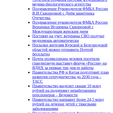
медико-биологического агентства
Поздравление Руководителя ФМБА России
В.И.Скворцовой с Днём защитника
Отечества.
Поздравление руководителя ФМБА России
Вероники Игоревны Скворцовой с
Международным женским днем
Поставят на учет: ветераны СВО получат
медпомощь автоматически
Посылки жителям Курской и Белгородской
областей можно отправить Почтой
бесплатно
Почти полмиллиона человек посетили
грандиозную выставку-форум «Россия» на
ВДНХ за первые три дня ее работы
Правительства РФ и Китая подготовят план
развития сотрудничества до 2030 года –
ТАСС
Правительство выделит свыше 10 млрд
рублей на поддержку неработающих
пенсионеров – Ведомости
Правительство направит более 24,5 млрд
рублей на лечение детей с тяжелыми
заболеваниями