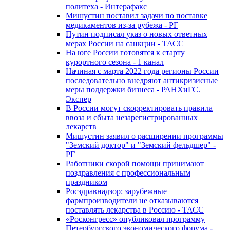
политеха - Интерафакс
Мишустин поставил задачи по поставке
медикаментов из-за рубежа - РГ
Путин подписал указ о новых ответных
мерах России на санкции - ТАСС
На юге России готовятся к старту
курортного сезона - 1 канал
Начиная с марта 2022 года регионы России
последовательно внедряют антикризисные
меры поддержки бизнеса - РАНХиГС.
Экспер
В России могут скорректировать правила
ввоза и сбыта незарегистрированных
лекарств
Мишустин заявил о расширении программы
"Земский доктор" и "Земский фельдшер" -
РГ
Работники скорой помощи принимают
поздравления с профессиональным
праздником
Росздравнадзор: зарубежные
фармпроизводители не отказываются
поставлять лекарства в Россию - ТАСС
«Росконгресс» опубликовал программу
Петербургского экономического форума -