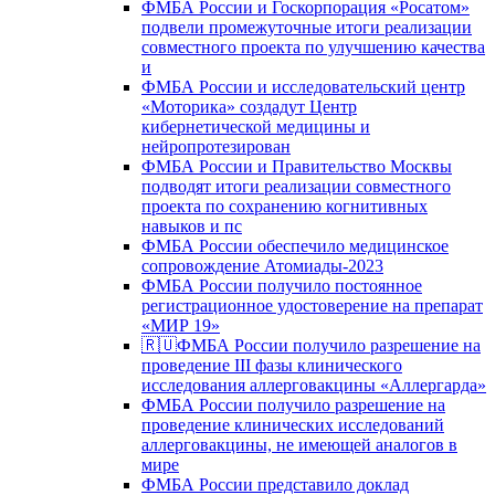
ФМБА России и Госкорпорация «Росатом»
подвели промежуточные итоги реализации
совместного проекта по улучшению качества
и
ФМБА России и исследовательский центр
«Моторика» создадут Центр
кибернетической медицины и
нейропротезирован
ФМБА России и Правительство Москвы
подводят итоги реализации совместного
проекта по сохранению когнитивных
навыков и пс
ФМБА России обеспечило медицинское
сопровождение Атомиады-2023
ФМБА России получило постоянное
регистрационное удостоверение на препарат
«МИР 19»
🇷🇺ФМБА России получило разрешение на
проведение III фазы клинического
исследования аллерговакцины «Аллергарда»
ФМБА России получило разрешение на
проведение клинических исследований
аллерговакцины, не имеющей аналогов в
мире
ФМБА России представило доклад