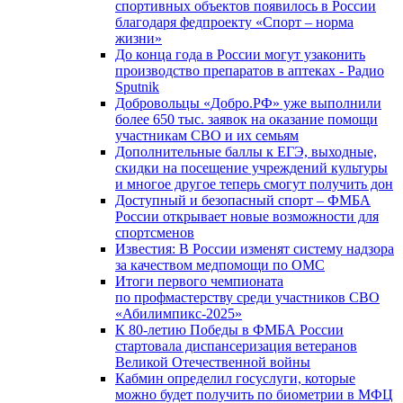
спортивных объектов появилось в России
благодаря федпроекту «Спорт – норма
жизни»
До конца года в России могут узаконить
производство препаратов в аптеках - Радио
Sputnik
Добровольцы «Добро.РФ» уже выполнили
более 650 тыс. заявок на оказание помощи
участникам СВО и их семьям
Дополнительные баллы к ЕГЭ, выходные,
скидки на посещение учреждений культуры
и многое другое теперь смогут получить дон
Доступный и безопасный спорт – ФМБА
России открывает новые возможности для
спортсменов
Известия: В России изменят систему надзора
за качеством медпомощи по ОМС
Итоги первого чемпионата
по профмастерству среди участников СВО
«Абилимпикс-2025»
К 80-летию Победы в ФМБА России
стартовала диспансеризация ветеранов
Великой Отечественной войны
Кабмин определил госуслуги, которые
можно будет получить по биометрии в МФЦ