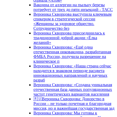
сериала «Атом»
Вакцина от аллергии на пыльцу березы
потребует от трех до пяти инъекций - ТАСС
Вероника Скворцова выступила ключевым
спикером в стратегической сессии
«Женщины за здоровое общество.
Сотрудничество без
Вероника Скворцова присоединилась к
традиционной доброй акции «Ёлка
желаний»
Вероника Скворцова: «Ещё одна
отечественная онковакцина, разработанная
ФМБА России, получила разрешение на
клиническое п
Вероника Скворцова: «Наша страна сейчас
находится в знаковом периоде расцвета
инновационных направлений и научных
разраб
Вероника Скворцова: «Создана уникальная
отечественная база данных популяционных
частот генетических вариантов населения
🇷🇺Вероника Скворцова: Донорство в
России – не только почетная и благородная
миссия, но и важнейшая государственная зад
Вероника Скворцова: Мы готовы к