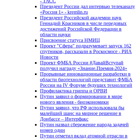
- ТАСС
Президент России дал интервью телеканалу
«Россия 1» - kremlin.ru
Президент Российской академии наук
Геннадий Красников в числе передовых
достижений Российской Федерации в
области науки
Присвоение статуса НМИЦ
Проект "Сфера" подразумевает запуск 162
спутников, рассказали в Роскосмосе - РИА
Новости
Проект ФМБА России #ДавайВступай
получил награду «Знание.Премия-2024»
Прорывные инновационные разработки в
области биотехнологий представит ФМБА
России на IV Форуме будущих технологий
Профилактика гриппа и ОРВИ
Путин заявил о формировании в мире
нового явления - биоэкономики
Путин заявил, что РФ использовала бы
малейший шанс на мирное решение в
Донбассе – Интерфакс
Путин назвал сбережение народа задачей
номер один
Путин отметил вклад атомной отрасли в