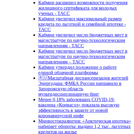
Кабмин расширил возможности получения
жилищного сертификата для молодых
ученых - ТАСС
Кабмин увеличил максимальный размер
кредита по льготной и семейной ипотеке -
ТАСС
Кабмин увеличил число бюджетных мест в
магистратуре по научно-технологическим
направлениям - ТАСС
Кабмин увеличил число бюджетных мест в
магистратуре по научно-технологическим
направлениям – ТАСС
Кабмин утвердил положение о работе
единой облачной платформы
🇷🇺Масштабная диспансеризация жителей
Энергодара: ФМБА России направило в
Запорожскую область
мультидисциплинарную бриг
Менее 0,18% заболевших COVID-19:
вакцина «Конвасэл» показала высокую
эффективность в защите от новой
коронавирусной инфе
Минвостокразвития: «Арктическая ипотека»
набирает обороты: выдано 1,2 тыс. льготных
кредитов на жилье