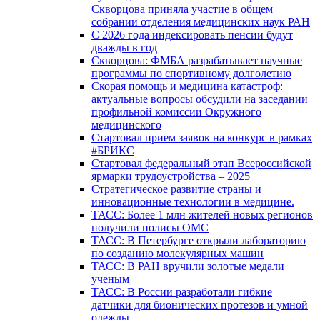
Скворцова приняла участие в общем
собрании отделения медицинских наук РАН
С 2026 года индексировать пенсии будут
дважды в год
Скворцова: ФМБА разрабатывает научные
программы по спортивному долголетию
Скорая помощь и медицина катастроф:
актуальные вопросы обсудили на заседании
профильной комиссии Окружного
медицинского
Стартовал прием заявок на конкурс в рамках
#БРИКС
Стартовал федеральный этап Всероссийской
ярмарки трудоустройства – 2025
Стратегическое развитие страны и
инновационные технологии в медицине.
ТАСС: Более 1 млн жителей новых регионов
получили полисы ОМС
ТАСС: В Петербурге открыли лабораторию
по созданию молекулярных машин
ТАСС: В РАН вручили золотые медали
ученым
ТАСС: В России разработали гибкие
датчики для бионических протезов и умной
одежды