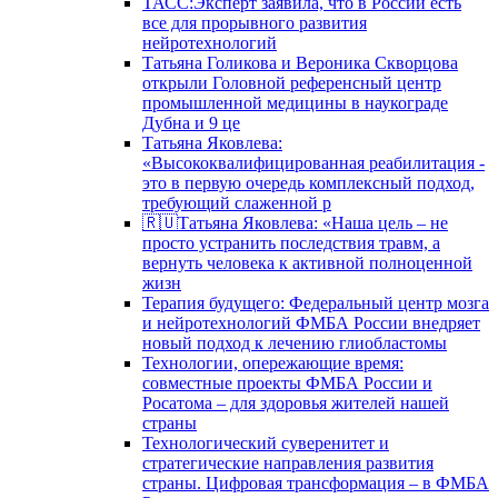
ТАСС:Эксперт заявила, что в России есть
все для прорывного развития
нейротехнологий
Татьяна Голикова и Вероника Скворцова
открыли Головной референсный центр
промышленной медицины в наукограде
Дубна и 9 це
Татьяна Яковлева:
«Высококвалифицированная реабилитация -
это в первую очередь комплексный подход,
требующий слаженной р
🇷🇺Татьяна Яковлева: «Наша цель – не
просто устранить последствия травм, а
вернуть человека к активной полноценной
жизн
Терапия будущего: Федеральный центр мозга
и нейротехнологий ФМБА России внедряет
новый подход к лечению глиобластомы
Технологии, опережающие время:
совместные проекты ФМБА России и
Росатома – для здоровья жителей нашей
страны
Технологический суверенитет и
стратегические направления развития
страны. Цифровая трансформация – в ФМБА