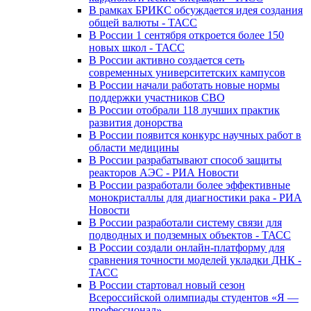
В рамках БРИКС обсуждается идея создания
общей валюты - ТАСС
В России 1 сентября откроется более 150
новых школ - ТАСС
В России активно создается сеть
современных университетских кампусов
В России начали работать новые нормы
поддержки участников СВО
В России отобрали 118 лучших практик
развития донорства
В России появится конкурс научных работ в
области медицины
В России разрабатывают способ защиты
реакторов АЭС - РИА Новости
В России разработали более эффективные
монокристаллы для диагностики рака - РИА
Новости
В России разработали систему связи для
подводных и подземных объектов - ТАСС
В России создали онлайн-платформу для
сравнения точности моделей укладки ДНК -
ТАСС
В России стартовал новый сезон
Всероссийской олимпиады студентов «Я —
профессионал»