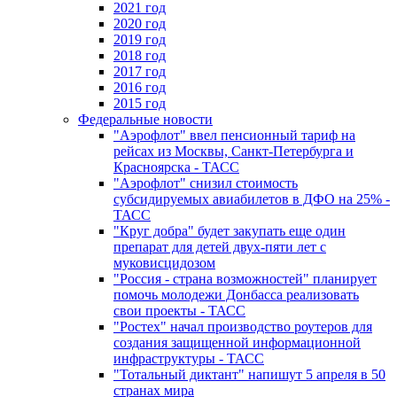
2021 год
2020 год
2019 год
2018 год
2017 год
2016 год
2015 год
Федеральные новости
"Аэрофлот" ввел пенсионный тариф на
рейсах из Москвы, Санкт-Петербурга и
Красноярска - ТАСС
"Аэрофлот" снизил стоимость
субсидируемых авиабилетов в ДФО на 25% -
ТАСС
"Круг добра" будет закупать еще один
препарат для детей двух-пяти лет с
муковисцидозом
"Россия - страна возможностей" планирует
помочь молодежи Донбасса реализовать
свои проекты - ТАСС
"Ростех" начал производство роутеров для
создания защищенной информационной
инфраструктуры - ТАСС
"Тотальный диктант" напишут 5 апреля в 50
странах мира