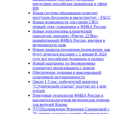
представят российские разработки в сфере
ИИ
Новая система образования позволит
поступать бесплатно в магистратуру - ТАСС
Новые возможности для героев СВО:
первый этап стажировки в ФМБА России
Новые перспективы клинической
онкологии: препарат «Ракурс 223Ra»,
разработанный ФМБА России, внедрен в
медицинскую прак
Новые правила посещения поликлиник: как
будут лечиться россияне с 1 января В 2024
году все российские больницы и поликл
Новый нацпроект по биоэкономике
планируют реализовывать с апреля
Обеспечение здоровья и максимальной
спортивной результативности
Около 1,5 тыс. победителей конкурса
"Студенческий стартап" получат по 1 млн
рублей
Передовые технологии ФМБА России и
высокотехнологичная медицинская помощь
для жителей Крыма
🇷🇺Поздравление Вероники Скворцовой с
78-летием создания системы Федерального