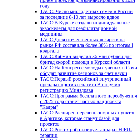
прием проектов для финансирования в 2024
году
ТАСС: Число многодетных семей в России
за последние 8-10 лет выросло вдвое
ТАСС:В Курске создали индивидуальные
экзоскелеты для реабилитационной
медицины
ТАСС:Доля отечественных лекарств на
рынке РФ составила более 38% по итогам I
квартала
ТАСС:Кабмин выделил 36 млн рублей для
бригад скорой помощи в Курской области
ТАСС:На Конгрессе молодых ученых в Сочи
обсудят развитие регионов за счет науки
ТАСС:Первый российский внутривенный
препарат против гепатита В получил
регистрацию Минздрава
ТАСС:Программа бесплатного переобучения
с 2025 года станет частью нацпроекта
"Кадры"
ТАСС:Расширен перечень опорных пунктов
в Арктике, которые станут базой для
проектов
ТАСС:Ростех роботизирует аппарат HIFU-
терапии