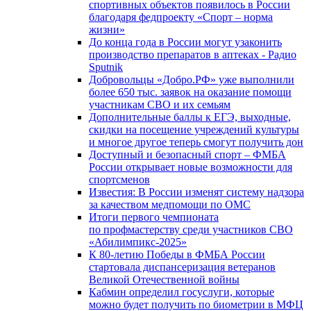
спортивных объектов появилось в России
благодаря федпроекту «Спорт – норма
жизни»
До конца года в России могут узаконить
производство препаратов в аптеках - Радио
Sputnik
Добровольцы «Добро.РФ» уже выполнили
более 650 тыс. заявок на оказание помощи
участникам СВО и их семьям
Дополнительные баллы к ЕГЭ, выходные,
скидки на посещение учреждений культуры
и многое другое теперь смогут получить дон
Доступный и безопасный спорт – ФМБА
России открывает новые возможности для
спортсменов
Известия: В России изменят систему надзора
за качеством медпомощи по ОМС
Итоги первого чемпионата
по профмастерству среди участников СВО
«Абилимпикс-2025»
К 80-летию Победы в ФМБА России
стартовала диспансеризация ветеранов
Великой Отечественной войны
Кабмин определил госуслуги, которые
можно будет получить по биометрии в МФЦ