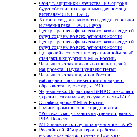
Фонд "Защитники Отечества" и Соцфонд
будут обмениваться данными для помощи
ветеранам СВО - ТАСС
Химики создали нанометки для диагностики
и лечения рака - ТАСС.Наука
Центры раннего физического развития детей
будут созданы во всех регионах России
Центры раннего физического развития детей
будут созданы во всех регионах России
Цифровой ассистент в операционной-новый
стандарт в хирургии ФМБА России.
Чернышенко заявил о выполнении целей
нацпроекта "Наука и университеты"
Чернышенко заявил, что в России
наблюдается рост инвестиций в научно-
образовательную сферу - ТАСС
Чернышенко: Игры стран БРИКС позволяют
укрепить связи между государствами-ТАСС
Эстафета добра ФМБА России
Путин: промышленные предприятия
"Ростеха" смогут занять внутренний рынок -
РИА Новости
МГУ вошел в топ лучших вузов мира - АиФ
Российский 3D-принтер для работы в
космосе разработали ученые Томского