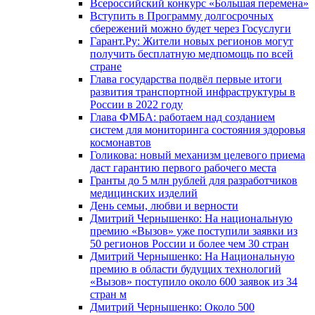
Всероссийский конкурс «Большая перемена»
Вступить в Программу долгосрочных
сбережений можно будет через Госуслуги
Гарант.Ру: Жители новых регионов могут
получить бесплатную медпомощь по всей
стране
Глава государства подвёл первые итоги
развития транспортной инфраструктуры в
России в 2022 году
Глава ФМБА: работаем над созданием
систем для мониторинга состояния здоровья
космонавтов
Голикова: новый механизм целевого приема
даст гарантию первого рабочего места
Гранты до 5 млн рублей для разработчиков
медицинских изделий
День семьи, любви и верности
Дмитрий Чернышенко: На национальную
премию «Вызов» уже поступили заявки из
50 регионов России и более чем 30 стран
Дмитрий Чернышенко: На Национальную
премию в области будущих технологий
«Вызов» поступило около 600 заявок из 34
стран м
Дмитрий Чернышенко: Около 500