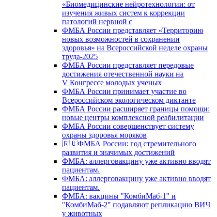
«Биомедицинские нейротехнологии: от
изучения живых систем к коррекции
патологий нервной с
ФМБА России представляет «Территорию
новых возможностей в сохранении
здоровья» на Всероссийской неделе охраны
труда-2025
ФМБА России представляет передовые
достижения отечественной науки на
V Конгрессе молодых ученых
ФМБА России принимает участие во
Всероссийском экологическом диктанте
ФМБА России расширяет границы помощи:
новые центры комплексной реабилитации
ФМБА России совершенствует систему
охраны здоровья моряков
🇷🇺ФМБА России: год стремительного
развития и значимых достижений
ФМБА: аллерговакцину уже активно вводят
пациентам.
ФМБА: аллерговакцину уже активно вводят
пациентам.
ФМБА: вакцины "КомбиМаб-1" и
"КомбиМаб-2" подавляют репликацию ВИЧ
у животных