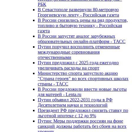
РБК
В Севастополе развернули 80-метровую
Георгиевскую ленту - Российская газета
В России снизились цены на ряд продуктов,
топливо и бытовую технику - Российская
газета
В России запустят аналог зарубежных
образовательных онлайн-платформ - ТАСС
Путин поручил восполнить отмененные
международные соревнования
отечественными
Путин предложил с 2025 года ежегодно
увеличивать расходы на спорт
Министерство спорта запустило акцию
"Страна героев" во всех спортивных школах
страны - ТАСС
В России предложили ввести новые льготы
для матерей - Lenta.ru
Путин объявил 2022-2031 годы в РФ
Десятилетием науки и технологий
Президент РФ предложил снизить ставку по
льготной ипотеке с 12 до 9%
Путин: Меры поддержки россиян на фоне
санкций должны работать без сбоев на всех
уровнях