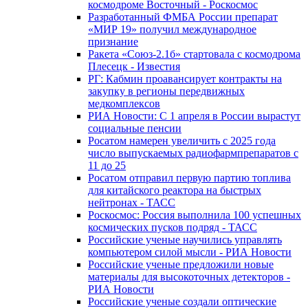
космодроме Восточный - Роскосмос
Разработанный ФМБА России препарат
«МИР 19» получил международное
признание
Ракета «Союз-2.1б» стартовала с космодрома
Плесецк - Известия
РГ: Кабмин проавансирует контракты на
закупку в регионы передвижных
медкомплексов
РИА Новости: С 1 апреля в России вырастут
социальные пенсии
Росатом намерен увеличить с 2025 года
число выпускаемых радиофармпрепаратов с
11 до 25
Росатом отправил первую партию топлива
для китайского реактора на быстрых
нейтронах - ТАСС
Роскосмос: Россия выполнила 100 успешных
космических пусков подряд - ТАСС
Российские ученые научились управлять
компьютером силой мысли - РИА Новости
Российские ученые предложили новые
материалы для высокоточных детекторов -
РИА Новости
Российские ученые создали оптические