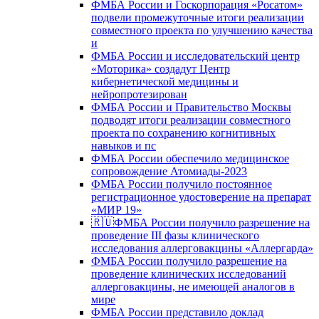
ФМБА России и Госкорпорация «Росатом»
подвели промежуточные итоги реализации
совместного проекта по улучшению качества
и
ФМБА России и исследовательский центр
«Моторика» создадут Центр
кибернетической медицины и
нейропротезирован
ФМБА России и Правительство Москвы
подводят итоги реализации совместного
проекта по сохранению когнитивных
навыков и пс
ФМБА России обеспечило медицинское
сопровождение Атомиады-2023
ФМБА России получило постоянное
регистрационное удостоверение на препарат
«МИР 19»
🇷🇺ФМБА России получило разрешение на
проведение III фазы клинического
исследования аллерговакцины «Аллергарда»
ФМБА России получило разрешение на
проведение клинических исследований
аллерговакцины, не имеющей аналогов в
мире
ФМБА России представило доклад