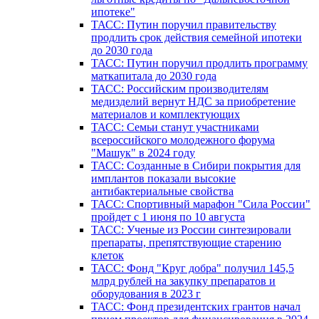
ипотеке"
ТАСС: Путин поручил правительству
продлить срок действия семейной ипотеки
до 2030 года
ТАСС: Путин поручил продлить программу
маткапитала до 2030 года
ТАСС: Российским производителям
медизделий вернут НДС за приобретение
материалов и комплектующих
ТАСС: Семьи станут участниками
всероссийского молодежного форума
"Машук" в 2024 году
ТАСС: Созданные в Сибири покрытия для
имплантов показали высокие
антибактериальные свойства
ТАСС: Спортивный марафон "Сила России"
пройдет с 1 июня по 10 августа
ТАСС: Ученые из России синтезировали
препараты, препятствующие старению
клеток
ТАСС: Фонд "Круг добра" получил 145,5
млрд рублей на закупку препаратов и
оборудования в 2023 г
ТАСС: Фонд президентских грантов начал