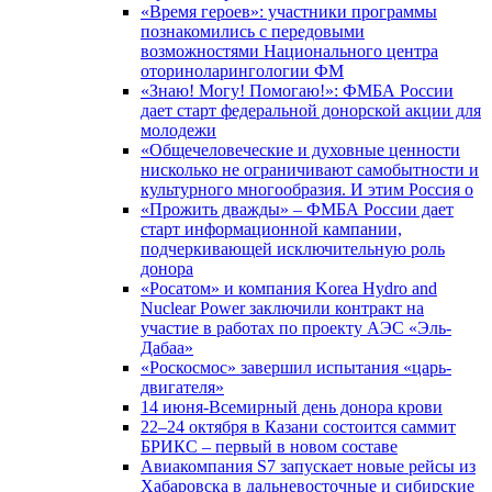
«Время героев»: участники программы
познакомились с передовыми
возможностями Национального центра
оториноларингологии ФМ
«Знаю! Могу! Помогаю!»: ФМБА России
дает старт федеральной донорской акции для
молодежи
«Общечеловеческие и духовные ценности
нисколько не ограничивают самобытности и
культурного многообразия. И этим Россия о
«Прожить дважды» – ФМБА России дает
старт информационной кампании,
подчеркивающей исключительную роль
донора
«Росатом» и компания Korea Hydro and
Nuclear Power заключили контракт на
участие в работах по проекту АЭС «Эль-
Дабаа»
«Роскосмос» завершил испытания «царь-
двигателя»
14 июня-Всемирный день донора крови
22–24 октября в Казани состоится саммит
БРИКС – первый в новом составе
Авиакомпания S7 запускает новые рейсы из
Хабаровска в дальневосточные и сибирские