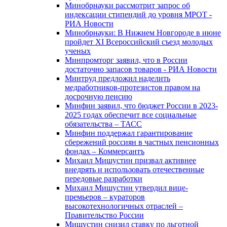
Минобрнауки рассмотрит запрос об
индексации стипендий до уровня МРОТ -
РИА Новости
Минобрнауки: В Нижнем Новгороде в июне
пройдет XI Всероссийский съезд молодых
ученых
Минпромторг заявил, что в России
достаточно запасов товаров - РИА Новости
Минтруд предложил наделить
медработников-протезистов правом на
досрочную пенсию
Минфин заявил, что бюджет России в 2023-
2025 годах обеспечит все социальные
обязательства – ТАСС
Минфин поддержал гарантирование
сбережений россиян в частных пенсионных
фондах – Коммерсантъ
Михаил Мишустин призвал активнее
внедрять и использовать отечественные
передовые разработки
Михаил Мишустин утвердил вице-
премьеров – кураторов
высокотехнологичных отраслей –
Правительство России
Мишустин снизил ставку по льготной