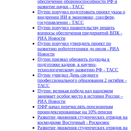
обеспечение обороноспособности РФ и
развитие науки - ТАСС
Путин поручил подготовить проект указа о
внедрении ИИ в экономике, соцсфере,
госуправлении - ТАСС
Путин поручил правительству решить
вопросы обеспечения предприятий ВПК -
РИА Новости
Путин поручил утвердить проект по
развитию робототехники до июля - РИА
Новости
Путин призвал обновить подходы к
подготовке кадров, к научно-
технологическому развитию РФ - ТАСС
Путин учредил День среднего
профессионального образования 2 октября –
ТАСС
Путин: великая победа над нацизмом
занимает особое место в истории России –
РИА Новости
ПФР начал перечислять пенсионерам
проиндексированные на 10% пенсии
Развитие движения студенческих отрядов на
космодроме Восточный - Роскосмос
Развитие движения студенческих отрядов на