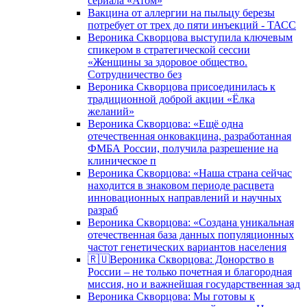
сериала «Атом»
Вакцина от аллергии на пыльцу березы
потребует от трех до пяти инъекций - ТАСС
Вероника Скворцова выступила ключевым
спикером в стратегической сессии
«Женщины за здоровое общество.
Сотрудничество без
Вероника Скворцова присоединилась к
традиционной доброй акции «Ёлка
желаний»
Вероника Скворцова: «Ещё одна
отечественная онковакцина, разработанная
ФМБА России, получила разрешение на
клиническое п
Вероника Скворцова: «Наша страна сейчас
находится в знаковом периоде расцвета
инновационных направлений и научных
разраб
Вероника Скворцова: «Создана уникальная
отечественная база данных популяционных
частот генетических вариантов населения
🇷🇺Вероника Скворцова: Донорство в
России – не только почетная и благородная
миссия, но и важнейшая государственная зад
Вероника Скворцова: Мы готовы к