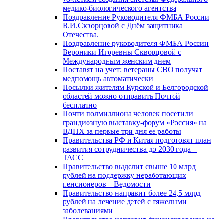
медико-биологического агентства
Поздравление Руководителя ФМБА России
В.И.Скворцовой с Днём защитника
Отечества.
Поздравление руководителя ФМБА России
Вероники Игоревны Скворцовой с
Международным женским днем
Поставят на учет: ветераны СВО получат
медпомощь автоматически
Посылки жителям Курской и Белгородской
областей можно отправить Почтой
бесплатно
Почти полмиллиона человек посетили
грандиозную выставку-форум «Россия» на
ВДНХ за первые три дня ее работы
Правительства РФ и Китая подготовят план
развития сотрудничества до 2030 года –
ТАСС
Правительство выделит свыше 10 млрд
рублей на поддержку неработающих
пенсионеров – Ведомости
Правительство направит более 24,5 млрд
рублей на лечение детей с тяжелыми
заболеваниями