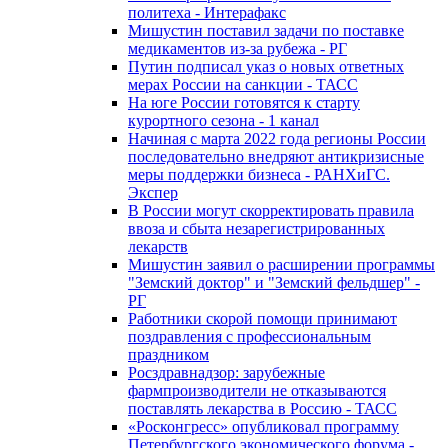
политеха - Интерафакс
Мишустин поставил задачи по поставке
медикаментов из-за рубежа - РГ
Путин подписал указ о новых ответных
мерах России на санкции - ТАСС
На юге России готовятся к старту
курортного сезона - 1 канал
Начиная с марта 2022 года регионы России
последовательно внедряют антикризисные
меры поддержки бизнеса - РАНХиГС.
Экспер
В России могут скорректировать правила
ввоза и сбыта незарегистрированных
лекарств
Мишустин заявил о расширении программы
"Земский доктор" и "Земский фельдшер" -
РГ
Работники скорой помощи принимают
поздравления с профессиональным
праздником
Росздравнадзор: зарубежные
фармпроизводители не отказываются
поставлять лекарства в Россию - ТАСС
«Росконгресс» опубликовал программу
Петербургского экономического форума -