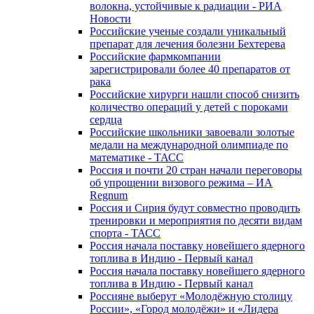
волокна, устойчивые к радиации - РИА
Новости
Российские ученые создали уникальный
препарат для лечения болезни Бехтерева
Российские фармкомпании
зарегистрировали более 40 препаратов от
рака
Российские хирурги нашли способ снизить
количество операций у детей с пороками
сердца
Российские школьники завоевали золотые
медали на международной олимпиаде по
математике - ТАСС
Россия и почти 20 стран начали переговоры
об упрощении визового режима – ИА
Regnum
Россия и Сирия будут совместно проводить
тренировки и мероприятия по десяти видам
спорта - ТАСС
Россия начала поставку новейшего ядерного
топлива в Индию - Первый канал
Россия начала поставку новейшего ядерного
топлива в Индию - Первый канал
Россияне выберут «Молодёжную столицу
России», «Город молодёжи» и «Лидера