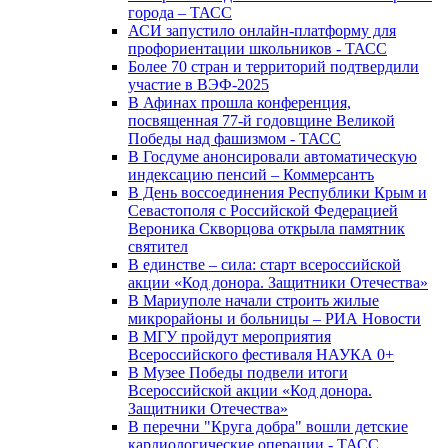
города – ТАСС
АСИ запустило онлайн-платформу для
профориентации школьников - ТАСС
Более 70 стран и территорий подтвердили
участие в ВЭФ-2025
В Афинах прошла конференция,
посвященная 77-й годовщине Великой
Победы над фашизмом - ТАСС
В Госдуме анонсировали автоматическую
индексацию пенсий – Коммерсантъ
В День воссоединения Республики Крым и
Севастополя с Российской Федерацией
Вероника Скворцова открыла памятник
святител
В единстве – сила: старт всероссийской
акции «Код донора. Защитники Отечества»
В Мариуполе начали строить жилые
микрорайоны и больницы – РИА Новости
В МГУ пройдут мероприятия
Всероссийского фестиваля НАУКА 0+
В Музее Победы подвели итоги
Всероссийской акции «Код донора.
Защитники Отечества»
В перечни "Круга добра" вошли детские
кардиологические операции - ТАСС