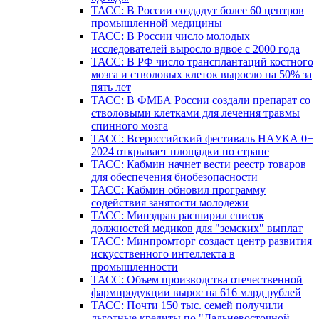
ТАСС: В России создадут более 60 центров
промышленной медицины
ТАСС: В России число молодых
исследователей выросло вдвое с 2000 года
ТАСС: В РФ число трансплантаций костного
мозга и стволовых клеток выросло на 50% за
пять лет
ТАСС: В ФМБА России создали препарат со
стволовыми клетками для лечения травмы
спинного мозга
ТАСС: Всероссийский фестиваль НАУКА 0+
2024 открывает площадки по стране
ТАСС: Кабмин начнет вести реестр товаров
для обеспечения биобезопасности
ТАСС: Кабмин обновил программу
содействия занятости молодежи
ТАСС: Минздрав расширил список
должностей медиков для "земских" выплат
ТАСС: Минпромторг создаст центр развития
искусственного интеллекта в
промышленности
ТАСС: Объем производства отечественной
фармпродукции вырос на 616 млрд рублей
ТАСС: Почти 150 тыс. семей получили
льготные кредиты по "Дальневосточной