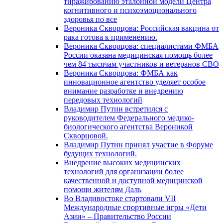
тиражированию эталонной модели Центра
когнитивного и психоэмоционального
здоровья по все
Вероника Скворцова: Российская вакцина от
рака готова к применению.
Вероника Скворцова: специалистами ФМБА
России оказана медицинская помощь более
чем 84 тысячам участников и ветеранов СВО
Вероника Скворцова: ФМБА как
инновационное агентство уделяет особое
внимание разработке и внедрению
передовых технологий
Владимир Путин встретился с
руководителем Федерального медико-
биологического агентства Вероникой
Скворцовой.
Владимир Путин принял участие в Форуме
будущих технологий.
Внедрение высоких медицинских
технологий для организации более
качественной и доступной медицинской
помощи жителям Даль
Во Владивостоке стартовали VII
Международные спортивные игры «Дети
Азии» – Правительство России