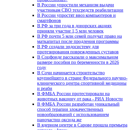
В России упростили механизм выдачи
участникам СВО техсредств реабилитации
В России упростят ввоз компьютеров и
смартфонов
В РФ за три года в донорских акциях
приняли участие 1,5 млн человек
В РФ почти 5 млн семей получат право на
маткапитал после продления программы
В РФ создали эндосистему для
протезирования поврежденных суставов
В Соцфонде рассказали о максимальном
размере пособия по беременности в 2026
году
В Сочи начинается строительство
крупнейшего в стране Федерального научно-
клинического центра спортивной медицины
и реаби
В ФМБА России протестировали на
животных вакцину от рака - РИА Новости
В ФМБА России разработан уникальный
способ терапии злокачественных
новообразований с использованием
наночастиц оксида же
В ядерном центре в Сарове прошла премьера