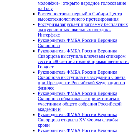
молодёжи»: открыто народное голосование
на Госу
Ростех построит первый в Сибири Центр
высокотехнологичного протезирования.
Ростуризм запускает программу бесплатных
экскурсионных школьных поездок -
Интерфакс
Руководитель ФМБА России Вероника
Скворцова
Руководитель ФМБА России Вероника
Скворцова выступила ключевым спикером
сессии «80-летие атомной промышленности.
Гордост
Руководитель ФМБА России Вероника
Скворцова выступила на заседании Совета
при Президенте Российской Федерации по
физичес
Руководитель ФМБА России Вероника
Скворцова обратилась с приветствием к
участникам общего собрания Российской
академии н
Руководитель ФМБА России Вероника
Скворцова открыла XV Форум службы
крови
Руководитель ФМБА России Вероника