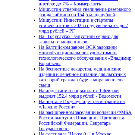
ипотеке до 7% – Коммерсантъ
Мишустин утвердил увеличение резервного
фонда кабмина на 154,5 млрд рублей
Мишустин: Инвестиции в стартапы
университетов к 2025 году увеличатся до 7
млрд рублей – РГ
На "Госуслугах" запустили сервис для
защиты от мошенников
На Балтийском заводе ОСК заложили
многофункциональное судно атомно-
технологического обслуживания «Владимир
Воробьев»
На бесплатные лекарства, медицинские
изделия и лечебное питание для льготных
категорий граждан будет направлено еще
свыш
На индексацию соцвыплат с 1 февраля
выделят 152,4 млрд рублей - Ведомости
На портале Госуслуг идет регистрация на
«Лыжню России»
На расширенном заседании коллегии ФМБА
России выступил Помощник Президента
Российской Федерации, Секретарь
Государственн
На фестивале "Наука 0+" в Москве