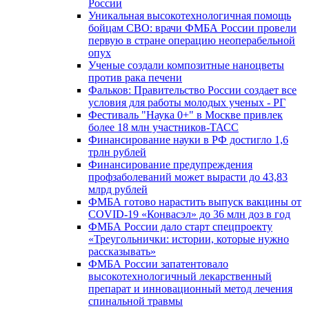
России
Уникальная высокотехнологичная помощь
бойцам СВО: врачи ФМБА России провели
первую в стране операцию неоперабельной
опух
Ученые создали композитные наноцветы
против рака печени
Фальков: Правительство России создает все
условия для работы молодых ученых - РГ
Фестиваль "Наука 0+" в Москве привлек
более 18 млн участников-ТАСС
Финансирование науки в РФ достигло 1,6
трлн рублей
Финансирование предупреждения
профзаболеваний может вырасти до 43,83
млрд рублей
ФМБА готово нарастить выпуск вакцины от
COVID-19 «Конвасэл» до 36 млн доз в год
ФМБА России дало старт спецпроекту
«Треугольнички: истории, которые нужно
рассказывать»
ФМБА России запатентовало
высокотехнологичный лекарственный
препарат и инновационный метод лечения
спинальной травмы