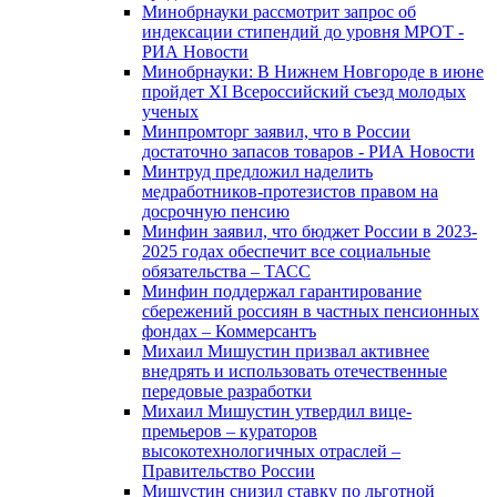
Минобрнауки рассмотрит запрос об
индексации стипендий до уровня МРОТ -
РИА Новости
Минобрнауки: В Нижнем Новгороде в июне
пройдет XI Всероссийский съезд молодых
ученых
Минпромторг заявил, что в России
достаточно запасов товаров - РИА Новости
Минтруд предложил наделить
медработников-протезистов правом на
досрочную пенсию
Минфин заявил, что бюджет России в 2023-
2025 годах обеспечит все социальные
обязательства – ТАСС
Минфин поддержал гарантирование
сбережений россиян в частных пенсионных
фондах – Коммерсантъ
Михаил Мишустин призвал активнее
внедрять и использовать отечественные
передовые разработки
Михаил Мишустин утвердил вице-
премьеров – кураторов
высокотехнологичных отраслей –
Правительство России
Мишустин снизил ставку по льготной