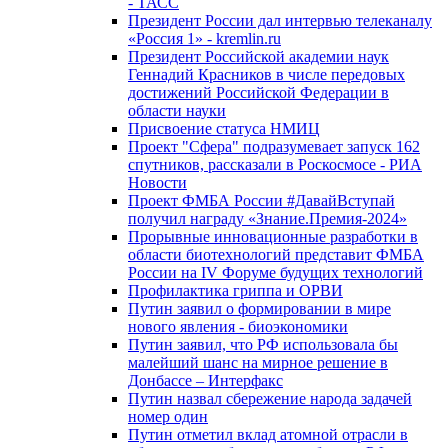
- ТАСС
Президент России дал интервью телеканалу
«Россия 1» - kremlin.ru
Президент Российской академии наук
Геннадий Красников в числе передовых
достижений Российской Федерации в
области науки
Присвоение статуса НМИЦ
Проект "Сфера" подразумевает запуск 162
спутников, рассказали в Роскосмосе - РИА
Новости
Проект ФМБА России #ДавайВступай
получил награду «Знание.Премия-2024»
Прорывные инновационные разработки в
области биотехнологий представит ФМБА
России на IV Форуме будущих технологий
Профилактика гриппа и ОРВИ
Путин заявил о формировании в мире
нового явления - биоэкономики
Путин заявил, что РФ использовала бы
малейший шанс на мирное решение в
Донбассе – Интерфакс
Путин назвал сбережение народа задачей
номер один
Путин отметил вклад атомной отрасли в