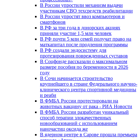
В России упростили механизм выдачи
участникам СВО техсредств реабилитации
В России упростят ввоз компьютеров и
смартфонов
В РФ за три года в донорских акциях
приняли участие 1,5 млн человек
В РФ почти 5 млн семей получат право на
маткапитал после продления программы
В РФ создали эндосистему для
протезирования поврежденных суставов
В Соцфонде рассказали о максимальном
размере пособия по беременности в 2026
году
В Сочи начинается строительство
крупнейшего в стране Федерального научно-
клинического центра спортивной медицины
и реаби
В ФМБА России протестировали на
животных вакцину от рака - РИА Новости
В ФМБА России разработан уникальный
способ терапии злокачественных
новообразований с использованием
наночастиц оксида же
В ядерном центре в Сарове прошла премьера