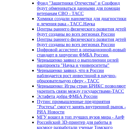
Фонд "Защитники Отечества" и Соцфонд
будут обмениваться данными для помощи
ветеранам СВО - ТАСС
Химики создали нанометки для диагностики
и лечения рака - ТАСС.Наука
Центры раннего физического развития детей
будут созданы во всех регионах России
Центры раннего физического развития детей
будут созданы во всех регионах России
Цифровой ассистент в операционной-новый
стандарт в хирургии ФМБА России.
Чернышенко заявил о выполнении целей
нацпроекта "Наука и университеты"
Чернышенко заявил, что в России
наблюдается рост инвестиций в научно-
образовательную сферу - ТАСС
Чернышенко: Игры стран БРИКС позволяют
укрепить связи между государствами-ТАСС
Эстафета добра ФМБА России
Путин: промышленные предприятия
"Ростеха" смогут занять внутренний рынок -
РИА Новости
МГУ вошел в топ лучших вузов мира - АиФ
Российский 3D-принтер для работы в
космосе разработали ученые Томского