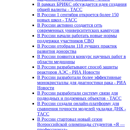
В рамках БРИКС обсуждается идея создания
общей валюты - ТАСС
В России 1 сентября откроется более 150
новых школ - ТАСС
В России активно создается сеть
современных университетских кампусов
В России начали работать новые нормы
поддержки участников СВО
В России отобрали 118 лучших практик
развития донорства
В России появится конкурс научных работ в
области медицины
В России разрабатывают способ защиты
реакторов АЭС - РИА Новости
В России разработали более эффективные
монокристаллы для диагностики рака - РИА
Новости
В России разработали систему связи для
подводных и подземных объектов - ТАСС
В России создали онлайн-платформу для
сравнения точности моделей укладки ДНК -
ТАСС
В России стартовал новый сезон
Всероссийской олимпиады студентов «Я —
профессионал»