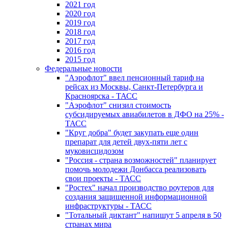
2021 год
2020 год
2019 год
2018 год
2017 год
2016 год
2015 год
Федеральные новости
"Аэрофлот" ввел пенсионный тариф на
рейсах из Москвы, Санкт-Петербурга и
Красноярска - ТАСС
"Аэрофлот" снизил стоимость
субсидируемых авиабилетов в ДФО на 25% -
ТАСС
"Круг добра" будет закупать еще один
препарат для детей двух-пяти лет с
муковисцидозом
"Россия - страна возможностей" планирует
помочь молодежи Донбасса реализовать
свои проекты - ТАСС
"Ростех" начал производство роутеров для
создания защищенной информационной
инфраструктуры - ТАСС
"Тотальный диктант" напишут 5 апреля в 50
странах мира