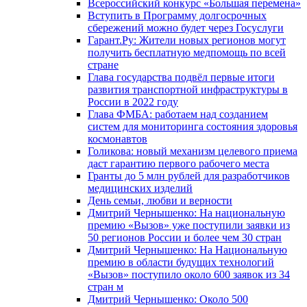
Всероссийский конкурс «Большая перемена»
Вступить в Программу долгосрочных
сбережений можно будет через Госуслуги
Гарант.Ру: Жители новых регионов могут
получить бесплатную медпомощь по всей
стране
Глава государства подвёл первые итоги
развития транспортной инфраструктуры в
России в 2022 году
Глава ФМБА: работаем над созданием
систем для мониторинга состояния здоровья
космонавтов
Голикова: новый механизм целевого приема
даст гарантию первого рабочего места
Гранты до 5 млн рублей для разработчиков
медицинских изделий
День семьи, любви и верности
Дмитрий Чернышенко: На национальную
премию «Вызов» уже поступили заявки из
50 регионов России и более чем 30 стран
Дмитрий Чернышенко: На Национальную
премию в области будущих технологий
«Вызов» поступило около 600 заявок из 34
стран м
Дмитрий Чернышенко: Около 500