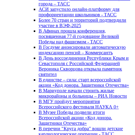
города – ТАСС
АСИ запустило онлайн-платформу для
профориентации школьников - ТАСС
Более 70 стран и территорий подтвердили
участие в ВЭФ-2025
В Афинах прошла конференция,
посвященная 77-й годовщине Великой
Победы над фашизмом - ТАСС
В Госдуме анонсировали автоматическую
индексацию пенсий – Коммерсантъ
В День воссоединения Республики Крым и
Севастополя с Российской Федерацией
Вероника Скворцова открыла памятник
святител
В единстве – сила: старт всероссийской
акции «Код донора. Защитники Отечества»
В Мариуполе начали строить жилые
микрорайоны и больницы – РИА Новости
В МГУ пройдут мероприятия
Всероссийского фестиваля НАУКА 0+
В Музее Победы подвели итоги
Всероссийской акции «Код донора.
Защитники Отечества»
В перечни "Круга добра" вошли детские
кардиологические операции - ТАСС