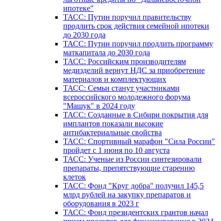
ипотеке"
ТАСС: Путин поручил правительству
продлить срок действия семейной ипотеки
до 2030 года
ТАСС: Путин поручил продлить программу
маткапитала до 2030 года
ТАСС: Российским производителям
медизделий вернут НДС за приобретение
материалов и комплектующих
ТАСС: Семьи станут участниками
всероссийского молодежного форума
"Машук" в 2024 году
ТАСС: Созданные в Сибири покрытия для
имплантов показали высокие
антибактериальные свойства
ТАСС: Спортивный марафон "Сила России"
пройдет с 1 июня по 10 августа
ТАСС: Ученые из России синтезировали
препараты, препятствующие старению
клеток
ТАСС: Фонд "Круг добра" получил 145,5
млрд рублей на закупку препаратов и
оборудования в 2023 г
ТАСС: Фонд президентских грантов начал