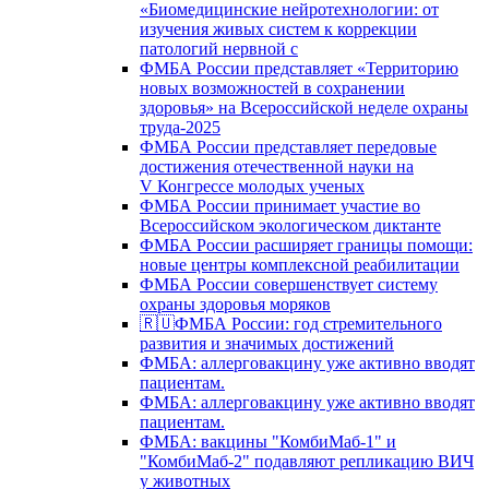
«Биомедицинские нейротехнологии: от
изучения живых систем к коррекции
патологий нервной с
ФМБА России представляет «Территорию
новых возможностей в сохранении
здоровья» на Всероссийской неделе охраны
труда-2025
ФМБА России представляет передовые
достижения отечественной науки на
V Конгрессе молодых ученых
ФМБА России принимает участие во
Всероссийском экологическом диктанте
ФМБА России расширяет границы помощи:
новые центры комплексной реабилитации
ФМБА России совершенствует систему
охраны здоровья моряков
🇷🇺ФМБА России: год стремительного
развития и значимых достижений
ФМБА: аллерговакцину уже активно вводят
пациентам.
ФМБА: аллерговакцину уже активно вводят
пациентам.
ФМБА: вакцины "КомбиМаб-1" и
"КомбиМаб-2" подавляют репликацию ВИЧ
у животных