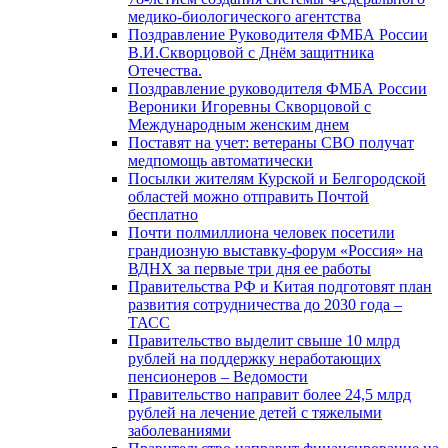
медико-биологического агентства
Поздравление Руководителя ФМБА России
В.И.Скворцовой с Днём защитника
Отечества.
Поздравление руководителя ФМБА России
Вероники Игоревны Скворцовой с
Международным женским днем
Поставят на учет: ветераны СВО получат
медпомощь автоматически
Посылки жителям Курской и Белгородской
областей можно отправить Почтой
бесплатно
Почти полмиллиона человек посетили
грандиозную выставку-форум «Россия» на
ВДНХ за первые три дня ее работы
Правительства РФ и Китая подготовят план
развития сотрудничества до 2030 года –
ТАСС
Правительство выделит свыше 10 млрд
рублей на поддержку неработающих
пенсионеров – Ведомости
Правительство направит более 24,5 млрд
рублей на лечение детей с тяжелыми
заболеваниями