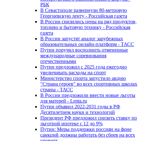
РБК
В Севастополе развернули 80-метровую
Георгиевскую ленту - Российская газета
В России снизились цены на ряд продуктов,
топливо и бытовую технику - Российская
газета
В России запустят аналог зарубежных
образовательных онлайн-платформ - ТАСС
Путин поручил восполнить отмененные
международные соревнования
отечественными
Путин предложил с 2025 года ежегодно
увеличивать расходы на спорт
Министерство спорта запустило акцию
"Страна героев" во всех спортивных школах
страны - ТАСС
В России предложили ввести новые льготы
для матерей - Lenta.ru
Путин объявил 2022-2031 годы в РФ
Десятилетием науки и технологий
Президент РФ предложил снизить ставку по
льготной ипотеке с 12 до 9%
Путин: Меры поддержки россиян на фоне
санкций должны работать без сбоев на всех
уровнях