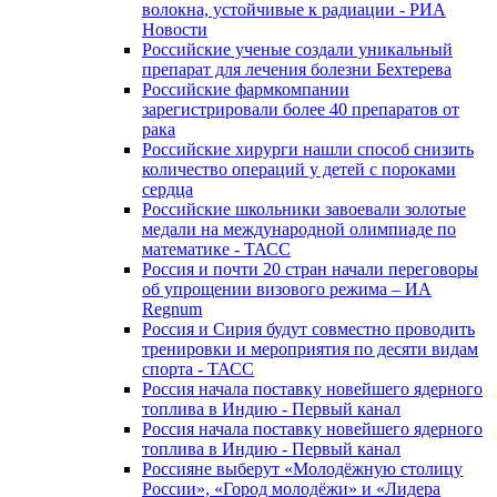
волокна, устойчивые к радиации - РИА
Новости
Российские ученые создали уникальный
препарат для лечения болезни Бехтерева
Российские фармкомпании
зарегистрировали более 40 препаратов от
рака
Российские хирурги нашли способ снизить
количество операций у детей с пороками
сердца
Российские школьники завоевали золотые
медали на международной олимпиаде по
математике - ТАСС
Россия и почти 20 стран начали переговоры
об упрощении визового режима – ИА
Regnum
Россия и Сирия будут совместно проводить
тренировки и мероприятия по десяти видам
спорта - ТАСС
Россия начала поставку новейшего ядерного
топлива в Индию - Первый канал
Россия начала поставку новейшего ядерного
топлива в Индию - Первый канал
Россияне выберут «Молодёжную столицу
России», «Город молодёжи» и «Лидера