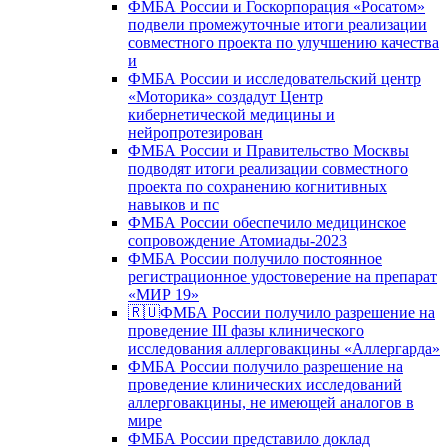
ФМБА России и Госкорпорация «Росатом»
подвели промежуточные итоги реализации
совместного проекта по улучшению качества
и
ФМБА России и исследовательский центр
«Моторика» создадут Центр
кибернетической медицины и
нейропротезирован
ФМБА России и Правительство Москвы
подводят итоги реализации совместного
проекта по сохранению когнитивных
навыков и пс
ФМБА России обеспечило медицинское
сопровождение Атомиады-2023
ФМБА России получило постоянное
регистрационное удостоверение на препарат
«МИР 19»
🇷🇺ФМБА России получило разрешение на
проведение III фазы клинического
исследования аллерговакцины «Аллергарда»
ФМБА России получило разрешение на
проведение клинических исследований
аллерговакцины, не имеющей аналогов в
мире
ФМБА России представило доклад