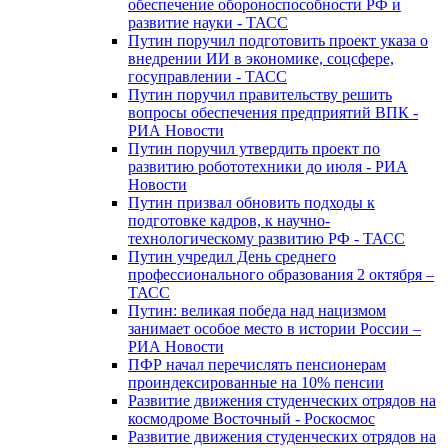
обеспечение обороноспособности РФ и
развитие науки - ТАСС
Путин поручил подготовить проект указа о
внедрении ИИ в экономике, соцсфере,
госуправлении - ТАСС
Путин поручил правительству решить
вопросы обеспечения предприятий ВПК -
РИА Новости
Путин поручил утвердить проект по
развитию робототехники до июля - РИА
Новости
Путин призвал обновить подходы к
подготовке кадров, к научно-
технологическому развитию РФ - ТАСС
Путин учредил День среднего
профессионального образования 2 октября –
ТАСС
Путин: великая победа над нацизмом
занимает особое место в истории России –
РИА Новости
ПФР начал перечислять пенсионерам
проиндексированные на 10% пенсии
Развитие движения студенческих отрядов на
космодроме Восточный - Роскосмос
Развитие движения студенческих отрядов на