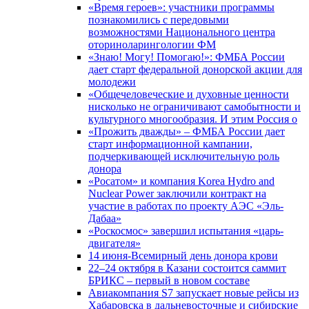
«Время героев»: участники программы
познакомились с передовыми
возможностями Национального центра
оториноларингологии ФМ
«Знаю! Могу! Помогаю!»: ФМБА России
дает старт федеральной донорской акции для
молодежи
«Общечеловеческие и духовные ценности
нисколько не ограничивают самобытности и
культурного многообразия. И этим Россия о
«Прожить дважды» – ФМБА России дает
старт информационной кампании,
подчеркивающей исключительную роль
донора
«Росатом» и компания Korea Hydro and
Nuclear Power заключили контракт на
участие в работах по проекту АЭС «Эль-
Дабаа»
«Роскосмос» завершил испытания «царь-
двигателя»
14 июня-Всемирный день донора крови
22–24 октября в Казани состоится саммит
БРИКС – первый в новом составе
Авиакомпания S7 запускает новые рейсы из
Хабаровска в дальневосточные и сибирские