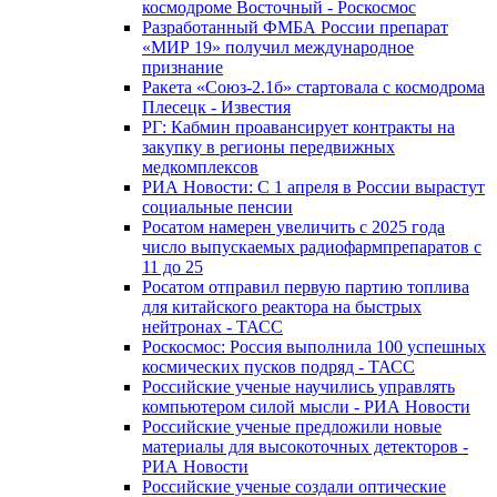
космодроме Восточный - Роскосмос
Разработанный ФМБА России препарат
«МИР 19» получил международное
признание
Ракета «Союз-2.1б» стартовала с космодрома
Плесецк - Известия
РГ: Кабмин проавансирует контракты на
закупку в регионы передвижных
медкомплексов
РИА Новости: С 1 апреля в России вырастут
социальные пенсии
Росатом намерен увеличить с 2025 года
число выпускаемых радиофармпрепаратов с
11 до 25
Росатом отправил первую партию топлива
для китайского реактора на быстрых
нейтронах - ТАСС
Роскосмос: Россия выполнила 100 успешных
космических пусков подряд - ТАСС
Российские ученые научились управлять
компьютером силой мысли - РИА Новости
Российские ученые предложили новые
материалы для высокоточных детекторов -
РИА Новости
Российские ученые создали оптические