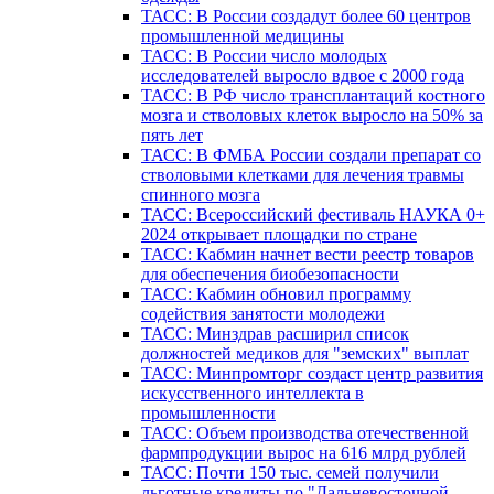
ТАСС: В России создадут более 60 центров
промышленной медицины
ТАСС: В России число молодых
исследователей выросло вдвое с 2000 года
ТАСС: В РФ число трансплантаций костного
мозга и стволовых клеток выросло на 50% за
пять лет
ТАСС: В ФМБА России создали препарат со
стволовыми клетками для лечения травмы
спинного мозга
ТАСС: Всероссийский фестиваль НАУКА 0+
2024 открывает площадки по стране
ТАСС: Кабмин начнет вести реестр товаров
для обеспечения биобезопасности
ТАСС: Кабмин обновил программу
содействия занятости молодежи
ТАСС: Минздрав расширил список
должностей медиков для "земских" выплат
ТАСС: Минпромторг создаст центр развития
искусственного интеллекта в
промышленности
ТАСС: Объем производства отечественной
фармпродукции вырос на 616 млрд рублей
ТАСС: Почти 150 тыс. семей получили
льготные кредиты по "Дальневосточной