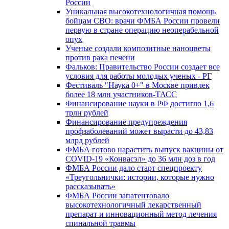
России
Уникальная высокотехнологичная помощь
бойцам СВО: врачи ФМБА России провели
первую в стране операцию неоперабельной
опух
Ученые создали композитные наноцветы
против рака печени
Фальков: Правительство России создает все
условия для работы молодых ученых - РГ
Фестиваль "Наука 0+" в Москве привлек
более 18 млн участников-ТАСС
Финансирование науки в РФ достигло 1,6
трлн рублей
Финансирование предупреждения
профзаболеваний может вырасти до 43,83
млрд рублей
ФМБА готово нарастить выпуск вакцины от
COVID-19 «Конвасэл» до 36 млн доз в год
ФМБА России дало старт спецпроекту
«Треугольнички: истории, которые нужно
рассказывать»
ФМБА России запатентовало
высокотехнологичный лекарственный
препарат и инновационный метод лечения
спинальной травмы