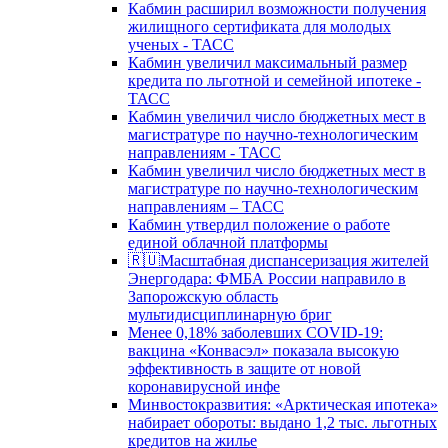
Кабмин расширил возможности получения
жилищного сертификата для молодых
ученых - ТАСС
Кабмин увеличил максимальный размер
кредита по льготной и семейной ипотеке -
ТАСС
Кабмин увеличил число бюджетных мест в
магистратуре по научно-технологическим
направлениям - ТАСС
Кабмин увеличил число бюджетных мест в
магистратуре по научно-технологическим
направлениям – ТАСС
Кабмин утвердил положение о работе
единой облачной платформы
🇷🇺Масштабная диспансеризация жителей
Энергодара: ФМБА России направило в
Запорожскую область
мультидисциплинарную бриг
Менее 0,18% заболевших COVID-19:
вакцина «Конвасэл» показала высокую
эффективность в защите от новой
коронавирусной инфе
Минвостокразвития: «Арктическая ипотека»
набирает обороты: выдано 1,2 тыс. льготных
кредитов на жилье