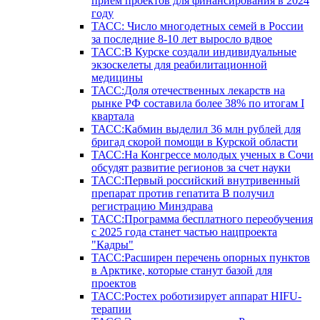
прием проектов для финансирования в 2024
году
ТАСС: Число многодетных семей в России
за последние 8-10 лет выросло вдвое
ТАСС:В Курске создали индивидуальные
экзоскелеты для реабилитационной
медицины
ТАСС:Доля отечественных лекарств на
рынке РФ составила более 38% по итогам I
квартала
ТАСС:Кабмин выделил 36 млн рублей для
бригад скорой помощи в Курской области
ТАСС:На Конгрессе молодых ученых в Сочи
обсудят развитие регионов за счет науки
ТАСС:Первый российский внутривенный
препарат против гепатита В получил
регистрацию Минздрава
ТАСС:Программа бесплатного переобучения
с 2025 года станет частью нацпроекта
"Кадры"
ТАСС:Расширен перечень опорных пунктов
в Арктике, которые станут базой для
проектов
ТАСС:Ростех роботизирует аппарат HIFU-
терапии