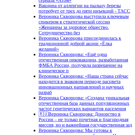
сериала «Атом»
Вакцина от аллергии на пыльцу березы
потребует от трех до пяти инъекций - ТАСС
Вероника Скворцова выступила ключевым
спикером в стратегической сессии
«Женщины за здоровое общество.
Сотрудничество без
Вероника Скворцова присоединилась к
традиционной доброй акции «Ёлка
желаний»
Вероника Скворцова: «Ещё одна
отечественная онковакцина, разработанная
ФМБА России, получила разрешение на
клиническое п
Вероника Скворцова: «Наша страна сейчас
находится в знаковом периоде расцвета
инновационных направлений и научных
разраб
Вероника Скворцова: «Создана уникальная
отечественная база данных популяционных
частот генетических вариантов населения
🇷🇺Вероника Скворцова: Донорство в
России – не только почетная и благородная
миссия, но и важнейшая государственная зад
Вероника Скворцова: Мы готовы к