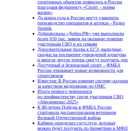
спортивных объектов появилось в России
благодаря федпроекту «Спорт – норма
жизни»
До конца года в России могут узаконить
производство препаратов в аптеках - Радио
Sputnik
Добровольцы «Добро.РФ» уже выполнили
более 650 тыс. заявок на оказание помощи
участникам СВО и их семьям
Дополнительные баллы к ЕГЭ, выходные,
скидки на посещение учреждений культуры
и многое другое теперь смогут получить дон
Доступный и безопасный спорт – ФМБА
России открывает новые возможности для
спортсменов
Известия: В России изменят систему надзора
за качеством медпомощи по ОМС
Итоги первого чемпионата
по профмастерству среди участников СВО
«Абилимпикс-2025»
К 80-летию Победы в ФМБА России
стартовала диспансеризация ветеранов
Великой Отечественной войны
Кабмин определил госуслуги, которые
можно будет получить по биометрии в МФЦ