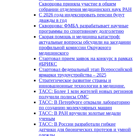
Скворцова приняла участие в общем
собрании отделения медицинских наук РАН
С 2026 года индексировать пенсии будут
дважды в год
Скворцова: ФМБА разрабатывает научные
программы по спортивному долголетию
Скорая помощь и медицина катастроф:
актуальные вопросы обсудили на заседании
профильной комиссии Окружного
медицинского
Стартовал прием заявок на конкурс в рамках
#БРИКС
Стартовал федеральный этап Всероссийской
ярмарки трудоустройства – 2025
Стратегическое развитие страны и
инновационные технологии в медицине.
ТАСС: Более 1 млн жителей новых регионов
получили полисы ОМС
ТАСС: В Петербурге открыли лабораторию
по созданию молекулярных машин
ТАСС: В РАН вручили золотые медали
ученым
ТАСС: В России разработали гибкие
датчики для бионических протезов и умной
одежды