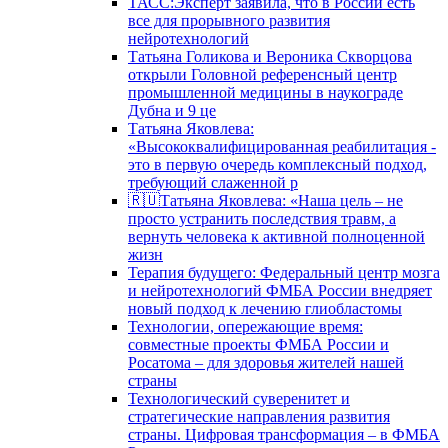
ТАСС:Эксперт заявила, что в России есть
все для прорывного развития
нейротехнологий
Татьяна Голикова и Вероника Скворцова
открыли Головной референсный центр
промышленной медицины в наукограде
Дубна и 9 це
Татьяна Яковлева:
«Высококвалифицированная реабилитация -
это в первую очередь комплексный подход,
требующий слаженной р
🇷🇺Татьяна Яковлева: «Наша цель – не
просто устранить последствия травм, а
вернуть человека к активной полноценной
жизн
Терапия будущего: Федеральный центр мозга
и нейротехнологий ФМБА России внедряет
новый подход к лечению глиобластомы
Технологии, опережающие время:
совместные проекты ФМБА России и
Росатома – для здоровья жителей нашей
страны
Технологический суверенитет и
стратегические направления развития
страны. Цифровая трансформация – в ФМБА