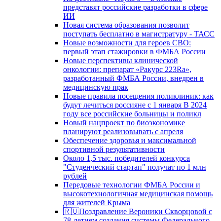
представят российские разработки в сфере
ИИ
Новая система образования позволит
поступать бесплатно в магистратуру - ТАСС
Новые возможности для героев СВО:
первый этап стажировки в ФМБА России
Новые перспективы клинической
онкологии: препарат «Ракурс 223Ra»,
разработанный ФМБА России, внедрен в
медицинскую прак
Новые правила посещения поликлиник: как
будут лечиться россияне с 1 января В 2024
году все российские больницы и поликл
Новый нацпроект по биоэкономике
планируют реализовывать с апреля
Обеспечение здоровья и максимальной
спортивной результативности
Около 1,5 тыс. победителей конкурса
"Студенческий стартап" получат по 1 млн
рублей
Передовые технологии ФМБА России и
высокотехнологичная медицинская помощь
для жителей Крыма
🇷🇺Поздравление Вероники Скворцовой с
78-летием создания системы Федерального