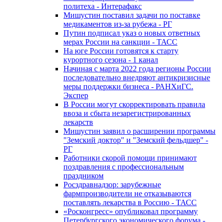
политеха - Интерафакс
Мишустин поставил задачи по поставке
медикаментов из-за рубежа - РГ
Путин подписал указ о новых ответных
мерах России на санкции - ТАСС
На юге России готовятся к старту
курортного сезона - 1 канал
Начиная с марта 2022 года регионы России
последовательно внедряют антикризисные
меры поддержки бизнеса - РАНХиГС.
Экспер
В России могут скорректировать правила
ввоза и сбыта незарегистрированных
лекарств
Мишустин заявил о расширении программы
"Земский доктор" и "Земский фельдшер" -
РГ
Работники скорой помощи принимают
поздравления с профессиональным
праздником
Росздравнадзор: зарубежные
фармпроизводители не отказываются
поставлять лекарства в Россию - ТАСС
«Росконгресс» опубликовал программу
Петербургского экономического форума -