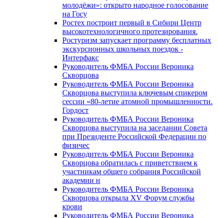
молодёжи»: открыто народное голосование
на Госу
Ростех построит первый в Сибири Центр
высокотехнологичного протезирования.
Ростуризм запускает программу бесплатных
экскурсионных школьных поездок -
Интерфакс
Руководитель ФМБА России Вероника
Скворцова
Руководитель ФМБА России Вероника
Скворцова выступила ключевым спикером
сессии «80-летие атомной промышленности.
Гордост
Руководитель ФМБА России Вероника
Скворцова выступила на заседании Совета
при Президенте Российской Федерации по
физичес
Руководитель ФМБА России Вероника
Скворцова обратилась с приветствием к
участникам общего собрания Российской
академии н
Руководитель ФМБА России Вероника
Скворцова открыла XV Форум службы
крови
Руководитель ФМБА России Вероника