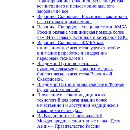
тиражированию эталонной модели Центра
когнитивного и психоэмоционального
здоровья по все
Вероника Скворцова: Российская вакцина от
рака готова к применению.
Вероника Скворцова: специалистами ФМБА
России оказана медицинская помощь более
чем 84 тысячам участников и ветеранов СВО
Вероника Скворцова: ФМБА как
инновационное агентство уделяет особое
внимание разработке и внедрению
передовых технологий
Владимир Путин встретился с
руководителем Федерального медико-
биологического агентства Вероникой
Скворцовой.
Владимир Путин принял участие в Форуме
будущих технологий.
Внедрение высоких медицинских
технологий для организации более
качественной и доступной медицинской
помощи жителям Даль
Во Владивостоке стартовали VII
Международные спортивные игры «Дети
Азии» – Правительство России