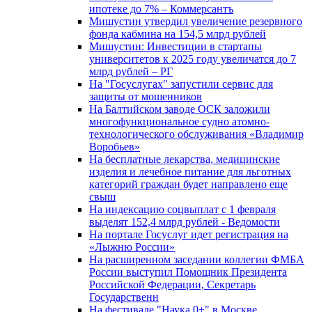
ипотеке до 7% – Коммерсантъ
Мишустин утвердил увеличение резервного
фонда кабмина на 154,5 млрд рублей
Мишустин: Инвестиции в стартапы
университетов к 2025 году увеличатся до 7
млрд рублей – РГ
На "Госуслугах" запустили сервис для
защиты от мошенников
На Балтийском заводе ОСК заложили
многофункциональное судно атомно-
технологического обслуживания «Владимир
Воробьев»
На бесплатные лекарства, медицинские
изделия и лечебное питание для льготных
категорий граждан будет направлено еще
свыш
На индексацию соцвыплат с 1 февраля
выделят 152,4 млрд рублей - Ведомости
На портале Госуслуг идет регистрация на
«Лыжню России»
На расширенном заседании коллегии ФМБА
России выступил Помощник Президента
Российской Федерации, Секретарь
Государственн
На фестивале "Наука 0+" в Москве