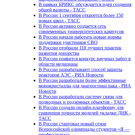
В рамках БРИКС обсуждается идея создания
общей валюты - ТАСС
В России 1 сентября откроется более 150
новых школ - ТАСС
В России активно создается сеть
современных университетских кампусов
В России начали работать новые нормы
поддержки участников СВО
В России отобрали 118 лучших практик
развития донорства
В России появится конкурс научных работ в
области медицины
В России разрабатывают способ защиты
реакторов АЭС - РИА Новости
В России разработали более эффективные
монокристаллы для диагностики рака - РИА
Новости
В России разработали систему связи для
подводных и подземных объектов - ТАСС
В России создали онлайн-платформу для
сравнения точности моделей укладки ДНК -
ТАСС
В России стартовал новый сезон
Всероссийской олимпиады студентов «Я —
профессионал»