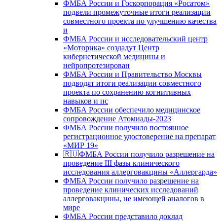
ФМБА России и Госкорпорация «Росатом»
подвели промежуточные итоги реализации
совместного проекта по улучшению качества
и
ФМБА России и исследовательский центр
«Моторика» создадут Центр
кибернетической медицины и
нейропротезирован
ФМБА России и Правительство Москвы
подводят итоги реализации совместного
проекта по сохранению когнитивных
навыков и пс
ФМБА России обеспечило медицинское
сопровождение Атомиады-2023
ФМБА России получило постоянное
регистрационное удостоверение на препарат
«МИР 19»
🇷🇺ФМБА России получило разрешение на
проведение III фазы клинического
исследования аллерговакцины «Аллергарда»
ФМБА России получило разрешение на
проведение клинических исследований
аллерговакцины, не имеющей аналогов в
мире
ФМБА России представило доклад