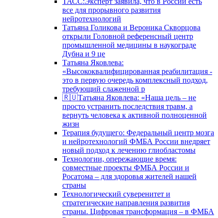
ТАСС:Эксперт заявила, что в России есть
все для прорывного развития
нейротехнологий
Татьяна Голикова и Вероника Скворцова
открыли Головной референсный центр
промышленной медицины в наукограде
Дубна и 9 це
Татьяна Яковлева:
«Высококвалифицированная реабилитация -
это в первую очередь комплексный подход,
требующий слаженной р
🇷🇺Татьяна Яковлева: «Наша цель – не
просто устранить последствия травм, а
вернуть человека к активной полноценной
жизн
Терапия будущего: Федеральный центр мозга
и нейротехнологий ФМБА России внедряет
новый подход к лечению глиобластомы
Технологии, опережающие время:
совместные проекты ФМБА России и
Росатома – для здоровья жителей нашей
страны
Технологический суверенитет и
стратегические направления развития
страны. Цифровая трансформация – в ФМБА