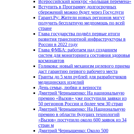
Всероссийский конкурс «Большая перемена»
Вступить в Программу долгосрочных
сбережений можно будет через Госуслуги
Гарант.Ру: Жители новых регионов могут
получить бесплатную медпомощь по всей
стране
Глава государства подвёл первые итоги
развития транспортной инфраструктуры в
России в 2022 году
Глава ФМБА: работаем над созданием
систем для мониторинга состояния здоровья
космонавтов
Голикова: новый механизм целевого приема
даст гарантию первого рабочего места
Гранты до 5 млн рублей для разработчиков
медицинских изделий
День семьи, любви и верности
Дмитрий Чернышенко: На национальную
премию «Вызов» уже поступили заявки из
50 регионов России и более чем 30 стран
Дмитрий Чернышенко: На Национальную
премию в области будущих технологий
«Вызов» поступило около 600 заявок из 34
стран м
Дмитрий Чернышенко: Около 500