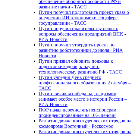
обеспечение обороноспособности РФ и
развитие науки - ТАСС
Путин поручил подготовить проект указа о
внедрении ИИ в экономике, соцсфере,
госуправлении - ТАСС
Путин поручил правительству решить
вопросы обеспечения предприятий ВПК -
РИА Новости
Путин поручил утвердить проект по
развитию робототехники до июля - РИА
Новости
Путин призвал обновить подходы к
подготовке кадров, к научно-
технологическому развитию РФ - ТАСС
Путин учредил День среднего
профессионального образования 2 октября –
ТАСС
Путин: великая победа над нацизмом
занимает особое место в истории России –
РИА Новости
ПФР начал перечислять пенсионерам
проиндексированные на 10% пенсии
Развитие движения студенческих отрядов на
космодроме Восточный - Роскосмос
Развитие движения студенческих отрядов на