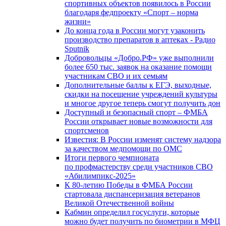
спортивных объектов появилось в России
благодаря федпроекту «Спорт – норма
жизни»
До конца года в России могут узаконить
производство препаратов в аптеках - Радио
Sputnik
Добровольцы «Добро.РФ» уже выполнили
более 650 тыс. заявок на оказание помощи
участникам СВО и их семьям
Дополнительные баллы к ЕГЭ, выходные,
скидки на посещение учреждений культуры
и многое другое теперь смогут получить дон
Доступный и безопасный спорт – ФМБА
России открывает новые возможности для
спортсменов
Известия: В России изменят систему надзора
за качеством медпомощи по ОМС
Итоги первого чемпионата
по профмастерству среди участников СВО
«Абилимпикс-2025»
К 80-летию Победы в ФМБА России
стартовала диспансеризация ветеранов
Великой Отечественной войны
Кабмин определил госуслуги, которые
можно будет получить по биометрии в МФЦ