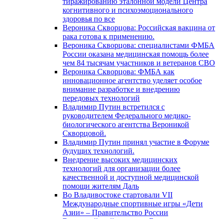
тиражированию эталонной модели Центра
когнитивного и психоэмоционального
здоровья по все
Вероника Скворцова: Российская вакцина от
рака готова к применению.
Вероника Скворцова: специалистами ФМБА
России оказана медицинская помощь более
чем 84 тысячам участников и ветеранов СВО
Вероника Скворцова: ФМБА как
инновационное агентство уделяет особое
внимание разработке и внедрению
передовых технологий
Владимир Путин встретился с
руководителем Федерального медико-
биологического агентства Вероникой
Скворцовой.
Владимир Путин принял участие в Форуме
будущих технологий.
Внедрение высоких медицинских
технологий для организации более
качественной и доступной медицинской
помощи жителям Даль
Во Владивостоке стартовали VII
Международные спортивные игры «Дети
Азии» – Правительство России