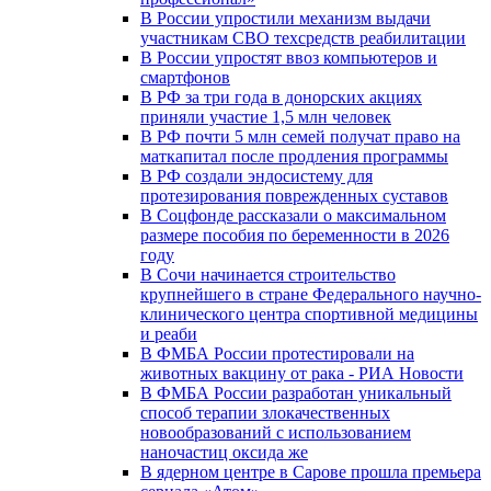
В России упростили механизм выдачи
участникам СВО техсредств реабилитации
В России упростят ввоз компьютеров и
смартфонов
В РФ за три года в донорских акциях
приняли участие 1,5 млн человек
В РФ почти 5 млн семей получат право на
маткапитал после продления программы
В РФ создали эндосистему для
протезирования поврежденных суставов
В Соцфонде рассказали о максимальном
размере пособия по беременности в 2026
году
В Сочи начинается строительство
крупнейшего в стране Федерального научно-
клинического центра спортивной медицины
и реаби
В ФМБА России протестировали на
животных вакцину от рака - РИА Новости
В ФМБА России разработан уникальный
способ терапии злокачественных
новообразований с использованием
наночастиц оксида же
В ядерном центре в Сарове прошла премьера