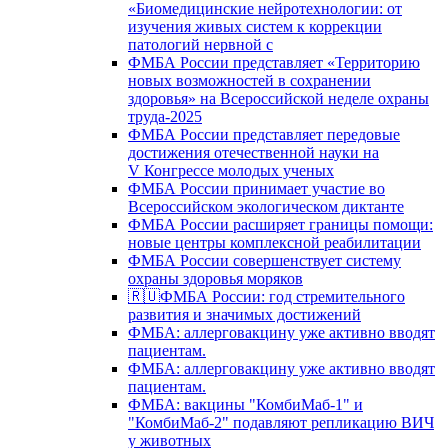
«Биомедицинские нейротехнологии: от
изучения живых систем к коррекции
патологий нервной с
ФМБА России представляет «Территорию
новых возможностей в сохранении
здоровья» на Всероссийской неделе охраны
труда-2025
ФМБА России представляет передовые
достижения отечественной науки на
V Конгрессе молодых ученых
ФМБА России принимает участие во
Всероссийском экологическом диктанте
ФМБА России расширяет границы помощи:
новые центры комплексной реабилитации
ФМБА России совершенствует систему
охраны здоровья моряков
🇷🇺ФМБА России: год стремительного
развития и значимых достижений
ФМБА: аллерговакцину уже активно вводят
пациентам.
ФМБА: аллерговакцину уже активно вводят
пациентам.
ФМБА: вакцины "КомбиМаб-1" и
"КомбиМаб-2" подавляют репликацию ВИЧ
у животных