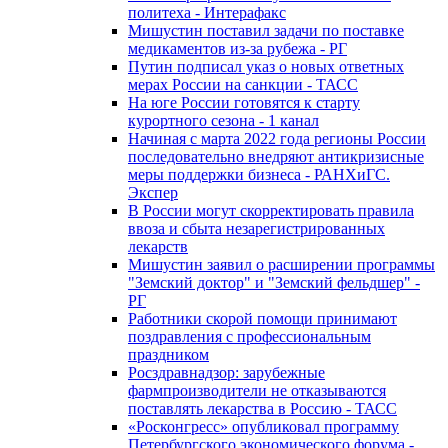
политеха - Интерафакс
Мишустин поставил задачи по поставке
медикаментов из-за рубежа - РГ
Путин подписал указ о новых ответных
мерах России на санкции - ТАСС
На юге России готовятся к старту
курортного сезона - 1 канал
Начиная с марта 2022 года регионы России
последовательно внедряют антикризисные
меры поддержки бизнеса - РАНХиГС.
Экспер
В России могут скорректировать правила
ввоза и сбыта незарегистрированных
лекарств
Мишустин заявил о расширении программы
"Земский доктор" и "Земский фельдшер" -
РГ
Работники скорой помощи принимают
поздравления с профессиональным
праздником
Росздравнадзор: зарубежные
фармпроизводители не отказываются
поставлять лекарства в Россию - ТАСС
«Росконгресс» опубликовал программу
Петербургского экономического форума -