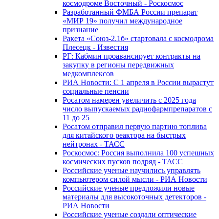
космодроме Восточный - Роскосмос
Разработанный ФМБА России препарат
«МИР 19» получил международное
признание
Ракета «Союз-2.1б» стартовала с космодрома
Плесецк - Известия
РГ: Кабмин проавансирует контракты на
закупку в регионы передвижных
медкомплексов
РИА Новости: С 1 апреля в России вырастут
социальные пенсии
Росатом намерен увеличить с 2025 года
число выпускаемых радиофармпрепаратов с
11 до 25
Росатом отправил первую партию топлива
для китайского реактора на быстрых
нейтронах - ТАСС
Роскосмос: Россия выполнила 100 успешных
космических пусков подряд - ТАСС
Российские ученые научились управлять
компьютером силой мысли - РИА Новости
Российские ученые предложили новые
материалы для высокоточных детекторов -
РИА Новости
Российские ученые создали оптические