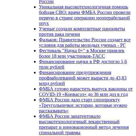
России
Уникальная высокотехнологичная помощь
бойцам СВО: врачи ФМБА России провели
первую в стране операцию неоперабельной
опух
Ученые создали композитные наноцветы
против рака печени
Фальков: Правительство России создает все
условия для работы молодых ученых - РГ
Фестиваль "Наука 0+" в Москве привлек
более 18 млн участников-ТАСС
Финансирование науки в РФ достигло 1,6
трлн рублей
Финансирование предупреждения
профзаболеваний может вырасти до 43,83
млрд рублей
ФМБА готово нарастить выпуск вакцины от
COVID-19 «Конвасэл» до 36 млн доз в год
ФМБА России дало старт спецпроекту
«Треугольнички: истории, которые нужно
рассказывать»
ФМБА России запатентовало
высокотехнологичный лекарственный
препарат и инновационный метод лечения
спинальной травмы