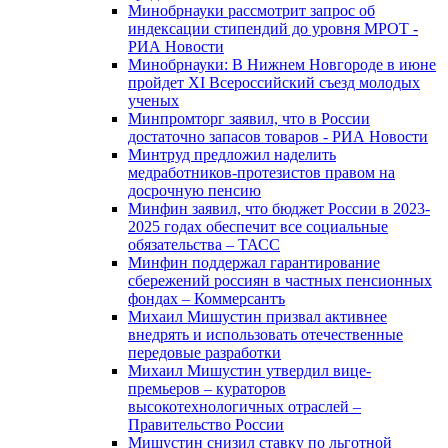
Минобрнауки рассмотрит запрос об
индексации стипендий до уровня МРОТ -
РИА Новости
Минобрнауки: В Нижнем Новгороде в июне
пройдет XI Всероссийский съезд молодых
ученых
Минпромторг заявил, что в России
достаточно запасов товаров - РИА Новости
Минтруд предложил наделить
медработников-протезистов правом на
досрочную пенсию
Минфин заявил, что бюджет России в 2023-
2025 годах обеспечит все социальные
обязательства – ТАСС
Минфин поддержал гарантирование
сбережений россиян в частных пенсионных
фондах – Коммерсантъ
Михаил Мишустин призвал активнее
внедрять и использовать отечественные
передовые разработки
Михаил Мишустин утвердил вице-
премьеров – кураторов
высокотехнологичных отраслей –
Правительство России
Мишустин снизил ставку по льготной