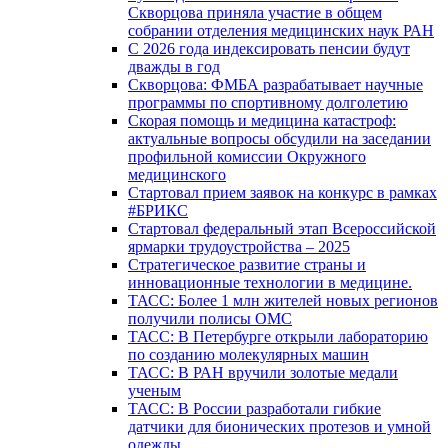
Скворцова приняла участие в общем
собрании отделения медицинских наук РАН
С 2026 года индексировать пенсии будут
дважды в год
Скворцова: ФМБА разрабатывает научные
программы по спортивному долголетию
Скорая помощь и медицина катастроф:
актуальные вопросы обсудили на заседании
профильной комиссии Окружного
медицинского
Стартовал прием заявок на конкурс в рамках
#БРИКС
Стартовал федеральный этап Всероссийской
ярмарки трудоустройства – 2025
Стратегическое развитие страны и
инновационные технологии в медицине.
ТАСС: Более 1 млн жителей новых регионов
получили полисы ОМС
ТАСС: В Петербурге открыли лабораторию
по созданию молекулярных машин
ТАСС: В РАН вручили золотые медали
ученым
ТАСС: В России разработали гибкие
датчики для бионических протезов и умной
одежды