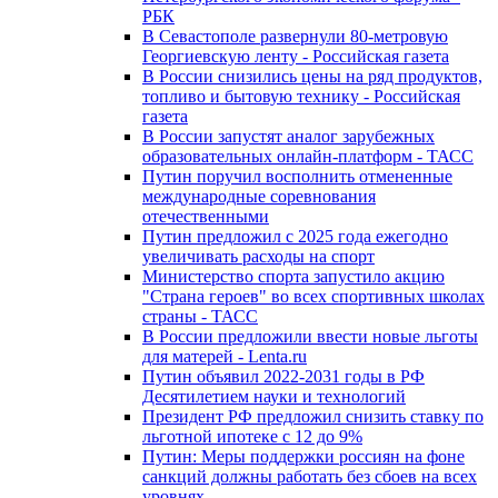
РБК
В Севастополе развернули 80-метровую
Георгиевскую ленту - Российская газета
В России снизились цены на ряд продуктов,
топливо и бытовую технику - Российская
газета
В России запустят аналог зарубежных
образовательных онлайн-платформ - ТАСС
Путин поручил восполнить отмененные
международные соревнования
отечественными
Путин предложил с 2025 года ежегодно
увеличивать расходы на спорт
Министерство спорта запустило акцию
"Страна героев" во всех спортивных школах
страны - ТАСС
В России предложили ввести новые льготы
для матерей - Lenta.ru
Путин объявил 2022-2031 годы в РФ
Десятилетием науки и технологий
Президент РФ предложил снизить ставку по
льготной ипотеке с 12 до 9%
Путин: Меры поддержки россиян на фоне
санкций должны работать без сбоев на всех
уровнях