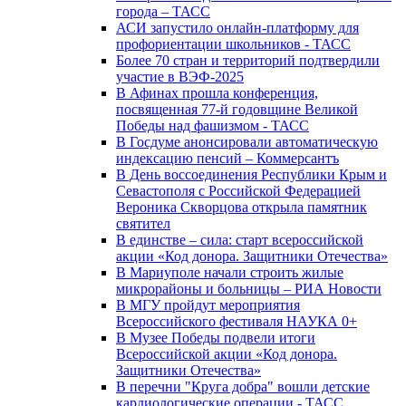
города – ТАСС
АСИ запустило онлайн-платформу для
профориентации школьников - ТАСС
Более 70 стран и территорий подтвердили
участие в ВЭФ-2025
В Афинах прошла конференция,
посвященная 77-й годовщине Великой
Победы над фашизмом - ТАСС
В Госдуме анонсировали автоматическую
индексацию пенсий – Коммерсантъ
В День воссоединения Республики Крым и
Севастополя с Российской Федерацией
Вероника Скворцова открыла памятник
святител
В единстве – сила: старт всероссийской
акции «Код донора. Защитники Отечества»
В Мариуполе начали строить жилые
микрорайоны и больницы – РИА Новости
В МГУ пройдут мероприятия
Всероссийского фестиваля НАУКА 0+
В Музее Победы подвели итоги
Всероссийской акции «Код донора.
Защитники Отечества»
В перечни "Круга добра" вошли детские
кардиологические операции - ТАСС