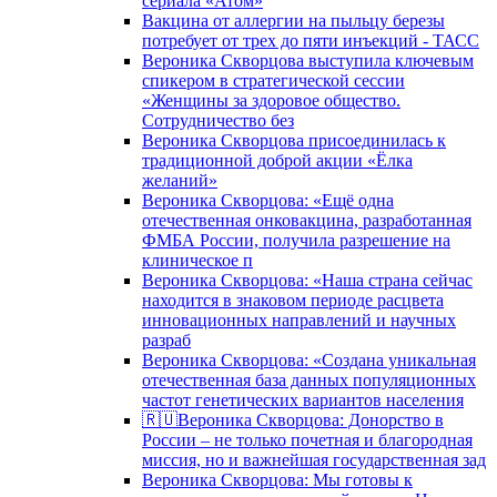
сериала «Атом»
Вакцина от аллергии на пыльцу березы
потребует от трех до пяти инъекций - ТАСС
Вероника Скворцова выступила ключевым
спикером в стратегической сессии
«Женщины за здоровое общество.
Сотрудничество без
Вероника Скворцова присоединилась к
традиционной доброй акции «Ёлка
желаний»
Вероника Скворцова: «Ещё одна
отечественная онковакцина, разработанная
ФМБА России, получила разрешение на
клиническое п
Вероника Скворцова: «Наша страна сейчас
находится в знаковом периоде расцвета
инновационных направлений и научных
разраб
Вероника Скворцова: «Создана уникальная
отечественная база данных популяционных
частот генетических вариантов населения
🇷🇺Вероника Скворцова: Донорство в
России – не только почетная и благородная
миссия, но и важнейшая государственная зад
Вероника Скворцова: Мы готовы к