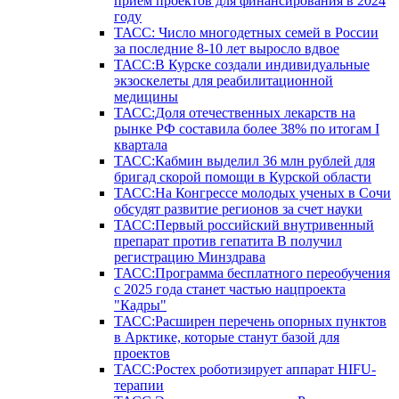
прием проектов для финансирования в 2024
году
ТАСС: Число многодетных семей в России
за последние 8-10 лет выросло вдвое
ТАСС:В Курске создали индивидуальные
экзоскелеты для реабилитационной
медицины
ТАСС:Доля отечественных лекарств на
рынке РФ составила более 38% по итогам I
квартала
ТАСС:Кабмин выделил 36 млн рублей для
бригад скорой помощи в Курской области
ТАСС:На Конгрессе молодых ученых в Сочи
обсудят развитие регионов за счет науки
ТАСС:Первый российский внутривенный
препарат против гепатита В получил
регистрацию Минздрава
ТАСС:Программа бесплатного переобучения
с 2025 года станет частью нацпроекта
"Кадры"
ТАСС:Расширен перечень опорных пунктов
в Арктике, которые станут базой для
проектов
ТАСС:Ростех роботизирует аппарат HIFU-
терапии