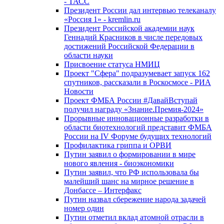
- ТАСС
Президент России дал интервью телеканалу
«Россия 1» - kremlin.ru
Президент Российской академии наук
Геннадий Красников в числе передовых
достижений Российской Федерации в
области науки
Присвоение статуса НМИЦ
Проект "Сфера" подразумевает запуск 162
спутников, рассказали в Роскосмосе - РИА
Новости
Проект ФМБА России #ДавайВступай
получил награду «Знание.Премия-2024»
Прорывные инновационные разработки в
области биотехнологий представит ФМБА
России на IV Форуме будущих технологий
Профилактика гриппа и ОРВИ
Путин заявил о формировании в мире
нового явления - биоэкономики
Путин заявил, что РФ использовала бы
малейший шанс на мирное решение в
Донбассе – Интерфакс
Путин назвал сбережение народа задачей
номер один
Путин отметил вклад атомной отрасли в