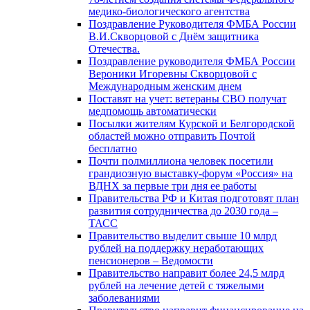
медико-биологического агентства
Поздравление Руководителя ФМБА России
В.И.Скворцовой с Днём защитника
Отечества.
Поздравление руководителя ФМБА России
Вероники Игоревны Скворцовой с
Международным женским днем
Поставят на учет: ветераны СВО получат
медпомощь автоматически
Посылки жителям Курской и Белгородской
областей можно отправить Почтой
бесплатно
Почти полмиллиона человек посетили
грандиозную выставку-форум «Россия» на
ВДНХ за первые три дня ее работы
Правительства РФ и Китая подготовят план
развития сотрудничества до 2030 года –
ТАСС
Правительство выделит свыше 10 млрд
рублей на поддержку неработающих
пенсионеров – Ведомости
Правительство направит более 24,5 млрд
рублей на лечение детей с тяжелыми
заболеваниями