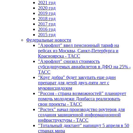
2021 год
2020 год
2019 год
2018 год
2017 год
2016 год
2015 год
Федеральные новости
"Аэрофлот" ввел пенсионный тариф на
рейсах из Москвы, Санкт-Петербурга и
Красноярска - ТАСС
"Аэрофлот" снизил стоимость
субсидируемых авиабилетов в ДФО на 25% -
ТАСС
"Круг добра" будет закупать еще один
препарат для детей двух-пяти лет с
муковисцидозом
"Россия - страна возможностей" планирует
помочь молодежи Донбасса реализовать
свои проекты - ТАСС
"Ростех" начал производство роутеров для
создания защищенной информационной
инфраструктуры - ТАСС
"Тотальный диктант" напишут 5 апреля в 50
странах мира