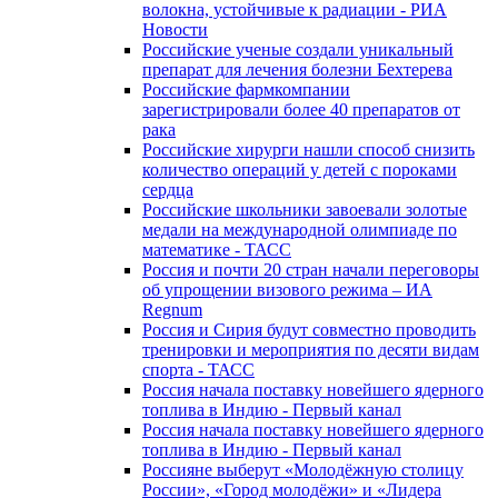
волокна, устойчивые к радиации - РИА
Новости
Российские ученые создали уникальный
препарат для лечения болезни Бехтерева
Российские фармкомпании
зарегистрировали более 40 препаратов от
рака
Российские хирурги нашли способ снизить
количество операций у детей с пороками
сердца
Российские школьники завоевали золотые
медали на международной олимпиаде по
математике - ТАСС
Россия и почти 20 стран начали переговоры
об упрощении визового режима – ИА
Regnum
Россия и Сирия будут совместно проводить
тренировки и мероприятия по десяти видам
спорта - ТАСС
Россия начала поставку новейшего ядерного
топлива в Индию - Первый канал
Россия начала поставку новейшего ядерного
топлива в Индию - Первый канал
Россияне выберут «Молодёжную столицу
России», «Город молодёжи» и «Лидера