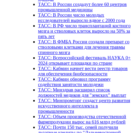
ТАСС: В России создадут более 60 центров
промышленной медицины
ТАСС: В России число молодых
исследователей выросло вдвое с 2000 года
ТАСС: В РФ число трансплантаций костного
мозга и стволовых клеток выросло на 50% за
пять лет
ТАСС: В ФМБА России создали препарат со
стволовыми клетками для лечения травмы
спинного мозга
ТАСС: Всероссийский фестиваль НАУКА 0+
2024 открывает площадки по стране
ТАСС: Кабмин начнет вести реестр товаров
для обеспечения биобезопасности
ТАСС: Кабмин обновил программу
содействия занятости молодежи
ТАСС: Минздрав расширил список
должностей медиков для "земских" выплат
ТАСС: Минпромторг создаст центр развития
искусственного интеллекта в
промышленности
ТАСС: Объем производства отечественной
фармпродукции вырос на 616 млрд рублей
ТАСС: Почти 150 тыс. семей получили
льготные кредиты по "Дальневосточной