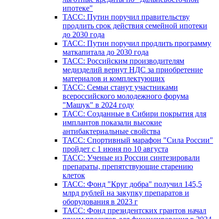
ипотеке"
ТАСС: Путин поручил правительству
продлить срок действия семейной ипотеки
до 2030 года
ТАСС: Путин поручил продлить программу
маткапитала до 2030 года
ТАСС: Российским производителям
медизделий вернут НДС за приобретение
материалов и комплектующих
ТАСС: Семьи станут участниками
всероссийского молодежного форума
"Машук" в 2024 году
ТАСС: Созданные в Сибири покрытия для
имплантов показали высокие
антибактериальные свойства
ТАСС: Спортивный марафон "Сила России"
пройдет с 1 июня по 10 августа
ТАСС: Ученые из России синтезировали
препараты, препятствующие старению
клеток
ТАСС: Фонд "Круг добра" получил 145,5
млрд рублей на закупку препаратов и
оборудования в 2023 г
ТАСС: Фонд президентских грантов начал