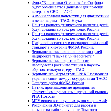
Фонд "Защитники Отечества" и Соцфонд
будут обмениваться данными для помощи
ветеранам СВО - ТАСС
Химики создали нанометки для диагностики
и лечения рака - ТАСС.Наука
Центры раннего физического развития детей
будут созданы во всех регионах России
Центры раннего физического развития детей
будут созданы во всех регионах России
Цифровой ассистент в операционной-новый
стандарт в хирургии ФМБА России.
Чернышенко заявил о выполнении целей
нацпроекта "Наука и университеты"
Чернышенко заявил, что в России
наблюдается рост инвестиций в научно-
образовательную сферу - ТАСС
Чернышенко: Игры стран БРИКС позволяют
укрепить связи между государствами-ТАСС
Эстафета добра ФМБА России
Путин: промышленные предприятия
"Ростеха" смогут занять внутренний рынок -
РИА Новости
МГУ вошел в топ лучших вузов мира - АиФ
Российский 3D-принтер для работы в
космосе разработали ученые Томского