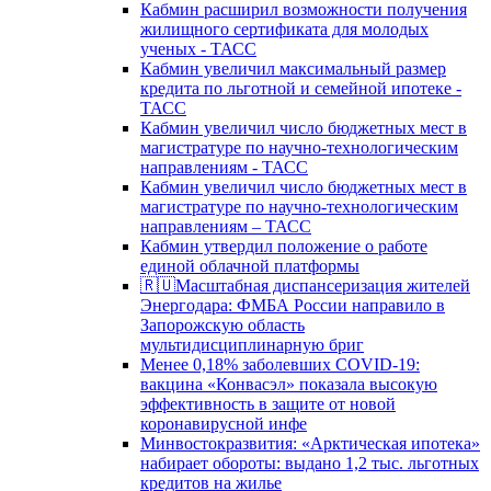
Кабмин расширил возможности получения
жилищного сертификата для молодых
ученых - ТАСС
Кабмин увеличил максимальный размер
кредита по льготной и семейной ипотеке -
ТАСС
Кабмин увеличил число бюджетных мест в
магистратуре по научно-технологическим
направлениям - ТАСС
Кабмин увеличил число бюджетных мест в
магистратуре по научно-технологическим
направлениям – ТАСС
Кабмин утвердил положение о работе
единой облачной платформы
🇷🇺Масштабная диспансеризация жителей
Энергодара: ФМБА России направило в
Запорожскую область
мультидисциплинарную бриг
Менее 0,18% заболевших COVID-19:
вакцина «Конвасэл» показала высокую
эффективность в защите от новой
коронавирусной инфе
Минвостокразвития: «Арктическая ипотека»
набирает обороты: выдано 1,2 тыс. льготных
кредитов на жилье