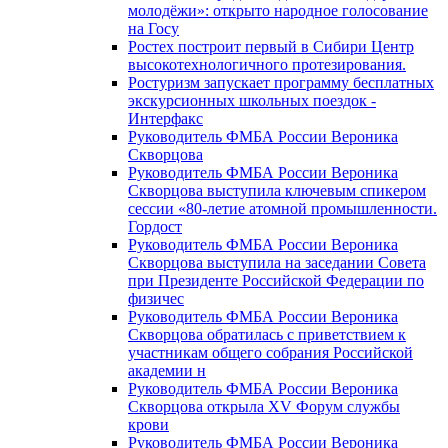
молодёжи»: открыто народное голосование
на Госу
Ростех построит первый в Сибири Центр
высокотехнологичного протезирования.
Ростуризм запускает программу бесплатных
экскурсионных школьных поездок -
Интерфакс
Руководитель ФМБА России Вероника
Скворцова
Руководитель ФМБА России Вероника
Скворцова выступила ключевым спикером
сессии «80-летие атомной промышленности.
Гордост
Руководитель ФМБА России Вероника
Скворцова выступила на заседании Совета
при Президенте Российской Федерации по
физичес
Руководитель ФМБА России Вероника
Скворцова обратилась с приветствием к
участникам общего собрания Российской
академии н
Руководитель ФМБА России Вероника
Скворцова открыла XV Форум службы
крови
Руководитель ФМБА России Вероника