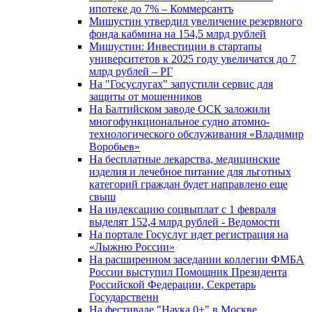
ипотеке до 7% – Коммерсантъ
Мишустин утвердил увеличение резервного
фонда кабмина на 154,5 млрд рублей
Мишустин: Инвестиции в стартапы
университетов к 2025 году увеличатся до 7
млрд рублей – РГ
На "Госуслугах" запустили сервис для
защиты от мошенников
На Балтийском заводе ОСК заложили
многофункциональное судно атомно-
технологического обслуживания «Владимир
Воробьев»
На бесплатные лекарства, медицинские
изделия и лечебное питание для льготных
категорий граждан будет направлено еще
свыш
На индексацию соцвыплат с 1 февраля
выделят 152,4 млрд рублей - Ведомости
На портале Госуслуг идет регистрация на
«Лыжню России»
На расширенном заседании коллегии ФМБА
России выступил Помощник Президента
Российской Федерации, Секретарь
Государственн
На фестивале "Наука 0+" в Москве