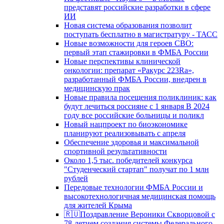
представят российские разработки в сфере
ИИ
Новая система образования позволит
поступать бесплатно в магистратуру - ТАСС
Новые возможности для героев СВО:
первый этап стажировки в ФМБА России
Новые перспективы клинической
онкологии: препарат «Ракурс 223Ra»,
разработанный ФМБА России, внедрен в
медицинскую прак
Новые правила посещения поликлиник: как
будут лечиться россияне с 1 января В 2024
году все российские больницы и поликл
Новый нацпроект по биоэкономике
планируют реализовывать с апреля
Обеспечение здоровья и максимальной
спортивной результативности
Около 1,5 тыс. победителей конкурса
"Студенческий стартап" получат по 1 млн
рублей
Передовые технологии ФМБА России и
высокотехнологичная медицинская помощь
для жителей Крыма
🇷🇺Поздравление Вероники Скворцовой с
78-летием создания системы Федерального