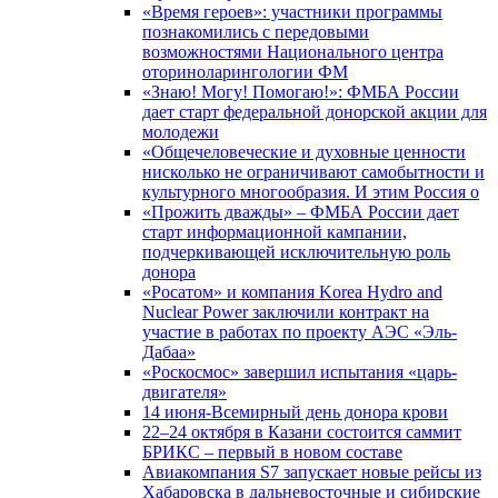
«Время героев»: участники программы
познакомились с передовыми
возможностями Национального центра
оториноларингологии ФМ
«Знаю! Могу! Помогаю!»: ФМБА России
дает старт федеральной донорской акции для
молодежи
«Общечеловеческие и духовные ценности
нисколько не ограничивают самобытности и
культурного многообразия. И этим Россия о
«Прожить дважды» – ФМБА России дает
старт информационной кампании,
подчеркивающей исключительную роль
донора
«Росатом» и компания Korea Hydro and
Nuclear Power заключили контракт на
участие в работах по проекту АЭС «Эль-
Дабаа»
«Роскосмос» завершил испытания «царь-
двигателя»
14 июня-Всемирный день донора крови
22–24 октября в Казани состоится саммит
БРИКС – первый в новом составе
Авиакомпания S7 запускает новые рейсы из
Хабаровска в дальневосточные и сибирские