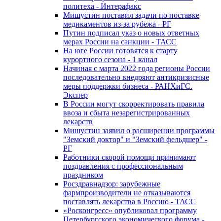
политеха - Интерафакс
Мишустин поставил задачи по поставке
медикаментов из-за рубежа - РГ
Путин подписал указ о новых ответных
мерах России на санкции - ТАСС
На юге России готовятся к старту
курортного сезона - 1 канал
Начиная с марта 2022 года регионы России
последовательно внедряют антикризисные
меры поддержки бизнеса - РАНХиГС.
Экспер
В России могут скорректировать правила
ввоза и сбыта незарегистрированных
лекарств
Мишустин заявил о расширении программы
"Земский доктор" и "Земский фельдшер" -
РГ
Работники скорой помощи принимают
поздравления с профессиональным
праздником
Росздравнадзор: зарубежные
фармпроизводители не отказываются
поставлять лекарства в Россию - ТАСС
«Росконгресс» опубликовал программу
Петербургского экономического форума -