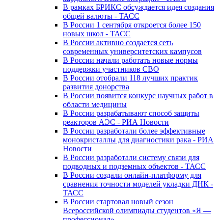
В рамках БРИКС обсуждается идея создания
общей валюты - ТАСС
В России 1 сентября откроется более 150
новых школ - ТАСС
В России активно создается сеть
современных университетских кампусов
В России начали работать новые нормы
поддержки участников СВО
В России отобрали 118 лучших практик
развития донорства
В России появится конкурс научных работ в
области медицины
В России разрабатывают способ защиты
реакторов АЭС - РИА Новости
В России разработали более эффективные
монокристаллы для диагностики рака - РИА
Новости
В России разработали систему связи для
подводных и подземных объектов - ТАСС
В России создали онлайн-платформу для
сравнения точности моделей укладки ДНК -
ТАСС
В России стартовал новый сезон
Всероссийской олимпиады студентов «Я —
профессионал»