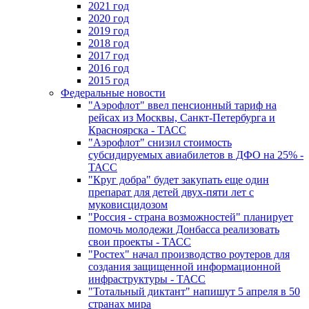
2021 год
2020 год
2019 год
2018 год
2017 год
2016 год
2015 год
Федеральные новости
"Аэрофлот" ввел пенсионный тариф на
рейсах из Москвы, Санкт-Петербурга и
Красноярска - ТАСС
"Аэрофлот" снизил стоимость
субсидируемых авиабилетов в ДФО на 25% -
ТАСС
"Круг добра" будет закупать еще один
препарат для детей двух-пяти лет с
муковисцидозом
"Россия - страна возможностей" планирует
помочь молодежи Донбасса реализовать
свои проекты - ТАСС
"Ростех" начал производство роутеров для
создания защищенной информационной
инфраструктуры - ТАСС
"Тотальный диктант" напишут 5 апреля в 50
странах мира