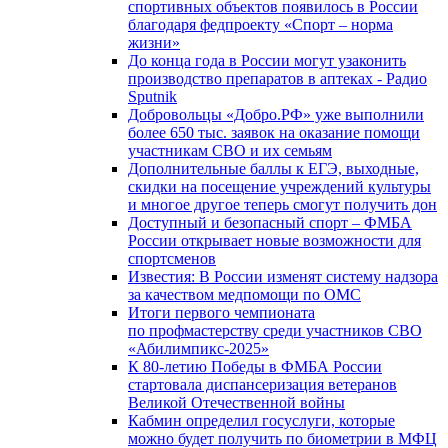
спортивных объектов появилось в России
благодаря федпроекту «Спорт – норма
жизни»
До конца года в России могут узаконить
производство препаратов в аптеках - Радио
Sputnik
Добровольцы «Добро.РФ» уже выполнили
более 650 тыс. заявок на оказание помощи
участникам СВО и их семьям
Дополнительные баллы к ЕГЭ, выходные,
скидки на посещение учреждений культуры
и многое другое теперь смогут получить дон
Доступный и безопасный спорт – ФМБА
России открывает новые возможности для
спортсменов
Известия: В России изменят систему надзора
за качеством медпомощи по ОМС
Итоги первого чемпионата
по профмастерству среди участников СВО
«Абилимпикс-2025»
К 80-летию Победы в ФМБА России
стартовала диспансеризация ветеранов
Великой Отечественной войны
Кабмин определил госуслуги, которые
можно будет получить по биометрии в МФЦ