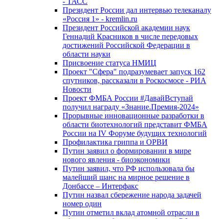
- ТАСС
Президент России дал интервью телеканалу
«Россия 1» - kremlin.ru
Президент Российской академии наук
Геннадий Красников в числе передовых
достижений Российской Федерации в
области науки
Присвоение статуса НМИЦ
Проект "Сфера" подразумевает запуск 162
спутников, рассказали в Роскосмосе - РИА
Новости
Проект ФМБА России #ДавайВступай
получил награду «Знание.Премия-2024»
Прорывные инновационные разработки в
области биотехнологий представит ФМБА
России на IV Форуме будущих технологий
Профилактика гриппа и ОРВИ
Путин заявил о формировании в мире
нового явления - биоэкономики
Путин заявил, что РФ использовала бы
малейший шанс на мирное решение в
Донбассе – Интерфакс
Путин назвал сбережение народа задачей
номер один
Путин отметил вклад атомной отрасли в