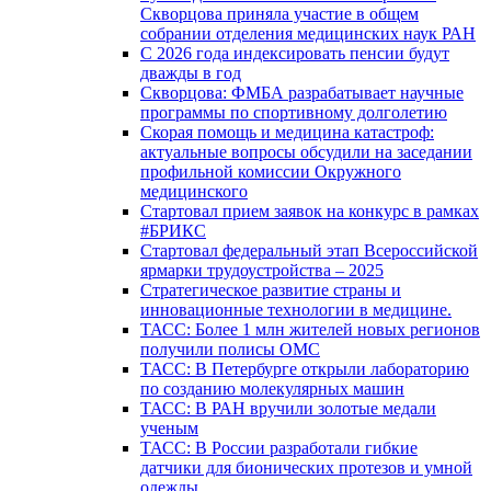
Скворцова приняла участие в общем
собрании отделения медицинских наук РАН
С 2026 года индексировать пенсии будут
дважды в год
Скворцова: ФМБА разрабатывает научные
программы по спортивному долголетию
Скорая помощь и медицина катастроф:
актуальные вопросы обсудили на заседании
профильной комиссии Окружного
медицинского
Стартовал прием заявок на конкурс в рамках
#БРИКС
Стартовал федеральный этап Всероссийской
ярмарки трудоустройства – 2025
Стратегическое развитие страны и
инновационные технологии в медицине.
ТАСС: Более 1 млн жителей новых регионов
получили полисы ОМС
ТАСС: В Петербурге открыли лабораторию
по созданию молекулярных машин
ТАСС: В РАН вручили золотые медали
ученым
ТАСС: В России разработали гибкие
датчики для бионических протезов и умной
одежды