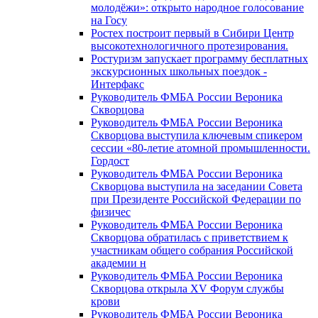
молодёжи»: открыто народное голосование
на Госу
Ростех построит первый в Сибири Центр
высокотехнологичного протезирования.
Ростуризм запускает программу бесплатных
экскурсионных школьных поездок -
Интерфакс
Руководитель ФМБА России Вероника
Скворцова
Руководитель ФМБА России Вероника
Скворцова выступила ключевым спикером
сессии «80-летие атомной промышленности.
Гордост
Руководитель ФМБА России Вероника
Скворцова выступила на заседании Совета
при Президенте Российской Федерации по
физичес
Руководитель ФМБА России Вероника
Скворцова обратилась с приветствием к
участникам общего собрания Российской
академии н
Руководитель ФМБА России Вероника
Скворцова открыла XV Форум службы
крови
Руководитель ФМБА России Вероника