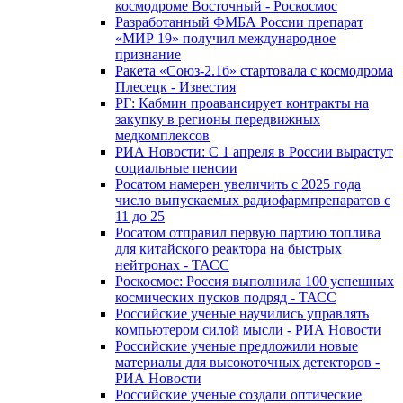
космодроме Восточный - Роскосмос
Разработанный ФМБА России препарат
«МИР 19» получил международное
признание
Ракета «Союз-2.1б» стартовала с космодрома
Плесецк - Известия
РГ: Кабмин проавансирует контракты на
закупку в регионы передвижных
медкомплексов
РИА Новости: С 1 апреля в России вырастут
социальные пенсии
Росатом намерен увеличить с 2025 года
число выпускаемых радиофармпрепаратов с
11 до 25
Росатом отправил первую партию топлива
для китайского реактора на быстрых
нейтронах - ТАСС
Роскосмос: Россия выполнила 100 успешных
космических пусков подряд - ТАСС
Российские ученые научились управлять
компьютером силой мысли - РИА Новости
Российские ученые предложили новые
материалы для высокоточных детекторов -
РИА Новости
Российские ученые создали оптические