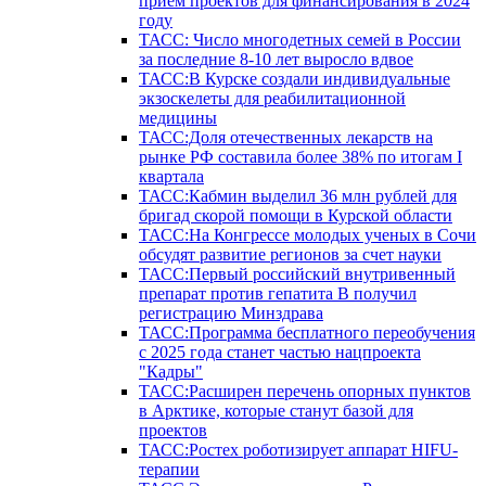
прием проектов для финансирования в 2024
году
ТАСС: Число многодетных семей в России
за последние 8-10 лет выросло вдвое
ТАСС:В Курске создали индивидуальные
экзоскелеты для реабилитационной
медицины
ТАСС:Доля отечественных лекарств на
рынке РФ составила более 38% по итогам I
квартала
ТАСС:Кабмин выделил 36 млн рублей для
бригад скорой помощи в Курской области
ТАСС:На Конгрессе молодых ученых в Сочи
обсудят развитие регионов за счет науки
ТАСС:Первый российский внутривенный
препарат против гепатита В получил
регистрацию Минздрава
ТАСС:Программа бесплатного переобучения
с 2025 года станет частью нацпроекта
"Кадры"
ТАСС:Расширен перечень опорных пунктов
в Арктике, которые станут базой для
проектов
ТАСС:Ростех роботизирует аппарат HIFU-
терапии