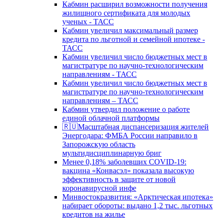
Кабмин расширил возможности получения
жилищного сертификата для молодых
ученых - ТАСС
Кабмин увеличил максимальный размер
кредита по льготной и семейной ипотеке -
ТАСС
Кабмин увеличил число бюджетных мест в
магистратуре по научно-технологическим
направлениям - ТАСС
Кабмин увеличил число бюджетных мест в
магистратуре по научно-технологическим
направлениям – ТАСС
Кабмин утвердил положение о работе
единой облачной платформы
🇷🇺Масштабная диспансеризация жителей
Энергодара: ФМБА России направило в
Запорожскую область
мультидисциплинарную бриг
Менее 0,18% заболевших COVID-19:
вакцина «Конвасэл» показала высокую
эффективность в защите от новой
коронавирусной инфе
Минвостокразвития: «Арктическая ипотека»
набирает обороты: выдано 1,2 тыс. льготных
кредитов на жилье