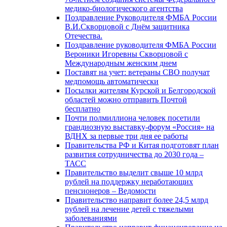
медико-биологического агентства
Поздравление Руководителя ФМБА России
В.И.Скворцовой с Днём защитника
Отечества.
Поздравление руководителя ФМБА России
Вероники Игоревны Скворцовой с
Международным женским днем
Поставят на учет: ветераны СВО получат
медпомощь автоматически
Посылки жителям Курской и Белгородской
областей можно отправить Почтой
бесплатно
Почти полмиллиона человек посетили
грандиозную выставку-форум «Россия» на
ВДНХ за первые три дня ее работы
Правительства РФ и Китая подготовят план
развития сотрудничества до 2030 года –
ТАСС
Правительство выделит свыше 10 млрд
рублей на поддержку неработающих
пенсионеров – Ведомости
Правительство направит более 24,5 млрд
рублей на лечение детей с тяжелыми
заболеваниями