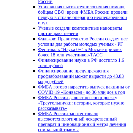
России
Уникальная высокотехнологичная помощь
бойцам СВО: врачи ФМБА России провели
первую в стране операцию неоперабельной
опух
Ученые создали композитные наноцветы
против рака печени
Фальков: Правительство России создает все
условия для работы молодых ученых - РГ
Фестиваль "Наука 0+" в Москве привлек
более 18 млн участников-ТАСС
Финансирование науки в РФ достигло 1,6
трлн рублей
Финансирование предупреждения
профзаболеваний может вырасти до 43,83
млрд рублей
ФМБА готово нарастить выпуск вакцины от
COVID-19 «Конвасэл» до 36 млн доз в год
ФМБА России дало старт спецпроекту
«Треугольнички: истории, которые нужно
рассказывать»
ФМБА России запатентовало
высокотехнологичный лекарственный
препарат и инновационный метод лечения
спинальной травмы