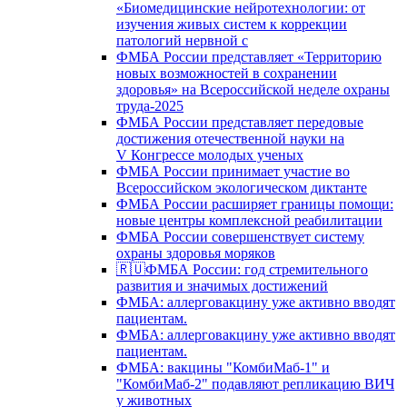
«Биомедицинские нейротехнологии: от
изучения живых систем к коррекции
патологий нервной с
ФМБА России представляет «Территорию
новых возможностей в сохранении
здоровья» на Всероссийской неделе охраны
труда-2025
ФМБА России представляет передовые
достижения отечественной науки на
V Конгрессе молодых ученых
ФМБА России принимает участие во
Всероссийском экологическом диктанте
ФМБА России расширяет границы помощи:
новые центры комплексной реабилитации
ФМБА России совершенствует систему
охраны здоровья моряков
🇷🇺ФМБА России: год стремительного
развития и значимых достижений
ФМБА: аллерговакцину уже активно вводят
пациентам.
ФМБА: аллерговакцину уже активно вводят
пациентам.
ФМБА: вакцины "КомбиМаб-1" и
"КомбиМаб-2" подавляют репликацию ВИЧ
у животных