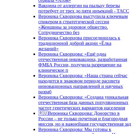
сериала «Атом»
Вакцина от аллергии на пыльцу березы
потребует от трех до пяти инъекций - ТАСС
Вероника Скворцова выступила ключевым
спикером в стратегической сессии
«Женщины за здоровое общество.
Сотрудничество без
Вероника Скворцова присоединилась к
традиционной доброй акции «Ёлка
желаний»
Вероника Скворцова: «Ещё одна
отечественная онковакцина, разработанная
ФМБА России, получила разрешение на
клиническое п
Вероника Скворцова: «Наша страна сейчас
находится в знаковом периоде расцвета
инновационных направлений и научных
разраб
Вероника Скворцова: «Создана уникальная
отечественная база данных популяционных
частот генетических вариантов населения
🇷🇺Вероника Скворцова: Донорство в
России – не только почетная и благородная
миссия, но и важнейшая государственная зад
Вероника Скворцова: Мы готовы к