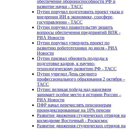
обеспечение обороноспособности РФ и
развитие науки - ТАСС
Путин поручил подготовить проект указа о
внедрении ИИ в экономике, соцсфере,
госуправлении - ТАСС
Путин поручил правительству решить
вопросы обеспечения предприятий ВПК -
РИА Новости
Путин поручил утвердить проект по
развитию робототехники до июля - РИА
Новости
Путин призвал обновить подходы к
подготовке кадров, к научно-
технологическому развитию РФ - ТАСС
Путин учредил День среднего
профессионального образования 2 октября –
ТАСС
Путин: великая победа над нацизмом
занимает особое место в истории России –
РИА Новости
ПФР начал перечислять пенсионерам
проиндексированные на 10% пенсии
Развитие движения студенческих отрядов на
космодроме Восточный - Роскосмос
Развитие движения студенческих отрядов на