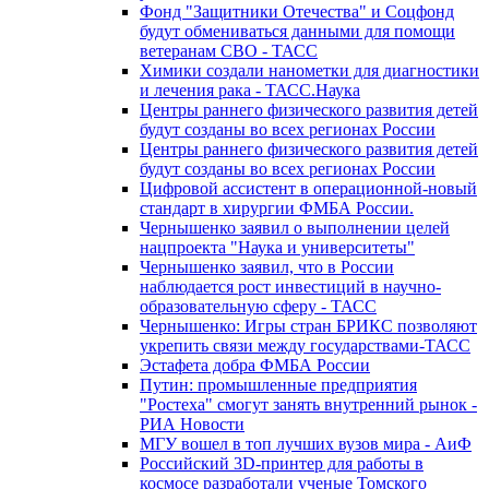
Фонд "Защитники Отечества" и Соцфонд
будут обмениваться данными для помощи
ветеранам СВО - ТАСС
Химики создали нанометки для диагностики
и лечения рака - ТАСС.Наука
Центры раннего физического развития детей
будут созданы во всех регионах России
Центры раннего физического развития детей
будут созданы во всех регионах России
Цифровой ассистент в операционной-новый
стандарт в хирургии ФМБА России.
Чернышенко заявил о выполнении целей
нацпроекта "Наука и университеты"
Чернышенко заявил, что в России
наблюдается рост инвестиций в научно-
образовательную сферу - ТАСС
Чернышенко: Игры стран БРИКС позволяют
укрепить связи между государствами-ТАСС
Эстафета добра ФМБА России
Путин: промышленные предприятия
"Ростеха" смогут занять внутренний рынок -
РИА Новости
МГУ вошел в топ лучших вузов мира - АиФ
Российский 3D-принтер для работы в
космосе разработали ученые Томского