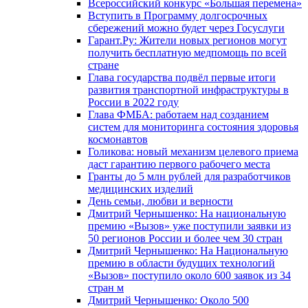
Всероссийский конкурс «Большая перемена»
Вступить в Программу долгосрочных
сбережений можно будет через Госуслуги
Гарант.Ру: Жители новых регионов могут
получить бесплатную медпомощь по всей
стране
Глава государства подвёл первые итоги
развития транспортной инфраструктуры в
России в 2022 году
Глава ФМБА: работаем над созданием
систем для мониторинга состояния здоровья
космонавтов
Голикова: новый механизм целевого приема
даст гарантию первого рабочего места
Гранты до 5 млн рублей для разработчиков
медицинских изделий
День семьи, любви и верности
Дмитрий Чернышенко: На национальную
премию «Вызов» уже поступили заявки из
50 регионов России и более чем 30 стран
Дмитрий Чернышенко: На Национальную
премию в области будущих технологий
«Вызов» поступило около 600 заявок из 34
стран м
Дмитрий Чернышенко: Около 500