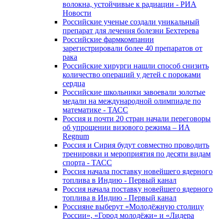
волокна, устойчивые к радиации - РИА
Новости
Российские ученые создали уникальный
препарат для лечения болезни Бехтерева
Российские фармкомпании
зарегистрировали более 40 препаратов от
рака
Российские хирурги нашли способ снизить
количество операций у детей с пороками
сердца
Российские школьники завоевали золотые
медали на международной олимпиаде по
математике - ТАСС
Россия и почти 20 стран начали переговоры
об упрощении визового режима – ИА
Regnum
Россия и Сирия будут совместно проводить
тренировки и мероприятия по десяти видам
спорта - ТАСС
Россия начала поставку новейшего ядерного
топлива в Индию - Первый канал
Россия начала поставку новейшего ядерного
топлива в Индию - Первый канал
Россияне выберут «Молодёжную столицу
России», «Город молодёжи» и «Лидера