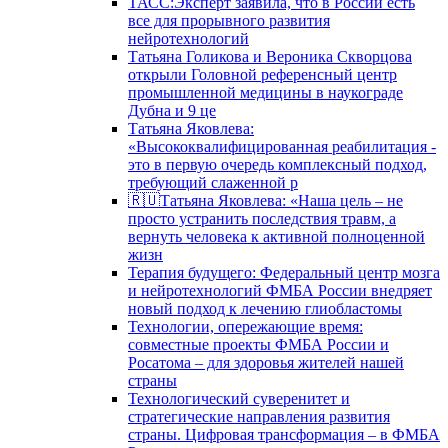
ТАСС:Эксперт заявила, что в России есть
все для прорывного развития
нейротехнологий
Татьяна Голикова и Вероника Скворцова
открыли Головной референсный центр
промышленной медицины в наукограде
Дубна и 9 це
Татьяна Яковлева:
«Высококвалифицированная реабилитация -
это в первую очередь комплексный подход,
требующий слаженной р
🇷🇺Татьяна Яковлева: «Наша цель – не
просто устранить последствия травм, а
вернуть человека к активной полноценной
жизн
Терапия будущего: Федеральный центр мозга
и нейротехнологий ФМБА России внедряет
новый подход к лечению глиобластомы
Технологии, опережающие время:
совместные проекты ФМБА России и
Росатома – для здоровья жителей нашей
страны
Технологический суверенитет и
стратегические направления развития
страны. Цифровая трансформация – в ФМБА