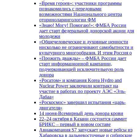
«Время героев»: участники программы
познакомились с передовыми
возможностями Национального центра
оториноларингологии ФМ
«Знаю! Могу! Помогаю!»: ФМБА России
дает старт федеральной донорской акции для
молодежи
«Общечеловеческие и духовные ценности
нисколько не ограничивают самобытности и
культурного многообразия. И этим Россия о
«Прожить дважды» – ФМБА России дает
старт информационной кампании,
подчеркивающей исключительную роль
донора
«Росатом» и компания Korea Hydro and
Nuclear Power заключили контракт на
участие в работах по проекту АЭС «Эль-
Дабаа»
«Роскосмос» завершил испытания «царь-
двигателя»
14 июня-Всемирный день донора крови
22–24 октября в Казани состоится саммит
БРИКС – первый в новом составе
Авиакомпания S7 запускает новые рейсы из
Хабаровска в дальневосточные и сибирские