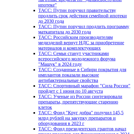
ипотеке"
ТАСС: Путин поручил правительству
продлить срок действия семейной ипотеки
до 2030 года
ТАСС: Путин поручил продлить программу
маткапитала до 2030 года
ТАСС: Российским производителям
медизделий вернут НДС за приобретение
материалов и комплектующих
ТАСС: Семьи станут участниками
всероссийского молодежного форума
"Машук" в 2024 году
ТАСС: Созданные в Сибири покрытия для
имплантов показали высокие
антибактериальные свойства
ТАСС: Спортивный марафон "Сила России"
пройдет с 1 июня по 10 августа
ТАСС: Ученые из России синтезировали
препараты, препятствующие старению
клеток
ТАСС: Фонд "Круг добра" получил 145,5
млрд рублей на закупку препаратов и
оборудования в 2023 г
ТАСС: Фонд президентских грантов начал