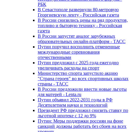
РБК
В Севастополе развернули 80-метровую
Георгиевскую ленту - Российская газета
В России снизились цены на ряд продуктов,
топливо и бытовую технику - Российская
газета
В России запустят аналог зарубежных
образовательных онлайн-платформ - ТАСС
Путин поручил восполнить отмененные
международные соревнования
отечественными
Путин предложил с 2025 года ежегодно
увеличивать расходы на спорт
Министерство спорта запустило акцию
"Страна героев" во всех спортивных школах
страны - ТАСС
В России предложили ввести новые льготы
для матерей - Lenta.ru
Путин объявил 2022-2031 годы в РФ
Десятилетием науки и технологий
Президент РФ предложил снизить ставку по
льготной ипотеке с 12 до 9%
Путин: Меры поддержки россиян на фоне
санкций должны работать без сбоев на всех
уровнях