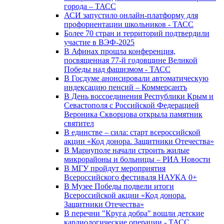
города – ТАСС
АСИ запустило онлайн-платформу для
профориентации школьников - ТАСС
Более 70 стран и территорий подтвердили
участие в ВЭФ-2025
В Афинах прошла конференция,
посвященная 77-й годовщине Великой
Победы над фашизмом - ТАСС
В Госдуме анонсировали автоматическую
индексацию пенсий – Коммерсантъ
В День воссоединения Республики Крым и
Севастополя с Российской Федерацией
Вероника Скворцова открыла памятник
святител
В единстве – сила: старт всероссийской
акции «Код донора. Защитники Отечества»
В Мариуполе начали строить жилые
микрорайоны и больницы – РИА Новости
В МГУ пройдут мероприятия
Всероссийского фестиваля НАУКА 0+
В Музее Победы подвели итоги
Всероссийской акции «Код донора.
Защитники Отечества»
В перечни "Круга добра" вошли детские
кардиологические операции - ТАСС