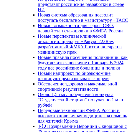
представят российские разработки в сфере
ИИ
Новая система образования позволит
поступать бесплатно в магистратуру - ТАСС
Новые возможности для героев СВО:
первый этап стажировки в ФМБА России
Новые перспективы клинической
онкологии: препарат «Ракурс 223Ra»,
разработанный ФМБА России, внедрен в
медицинскую прак
Новые правила посещения поликлиник: как
будут лечиться россияне с 1 января В 2024
году все российские больницы и поликл
Новый нацпроект по биоэкономике
планируют реализовывать с апреля
Обеспечение здоровья и максимальной
спортивной результативности
Около 1,5 тыс. победителей конкурса
"Студенческий стартап" получат по 1 млн
рублей
Передовые технологии ФМБА России и
высокотехнологичная медицинская помощь
для жителей Крыма
🇷🇺Поздравление Вероники Скворцовой с
78-летием создания системы Федерального