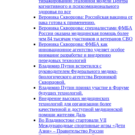
тиражированию эталонной модели Центра
когнитивного и психоэмоционального
здоровья по все
Вероника Скворцова: Российская вакцина от
рака готова к применению.
Вероника Скворцова: специалистами ФМБА
России оказана медицинская помощь более
чем 84 тысячам участников и ветеранов СВО
Вероника Скворцова: ФМБА как
инновационное агентство уделяет особое
внимание разработке и внедрению
передовых технологий
Владимир Путин встретился с
руководителем Федерального медико-
биологического агентства Вероникой
Скворцовой.
Владимир Путин принял участие в Форуме
будущих технологий.
Внедрение высоких медицинских
технологий для организации более
качественной и доступной медицинской
помощи жителям Даль
Во Владивостоке стартовали VII
Международные спортивные игры «Дети
Азии» – Правительство России