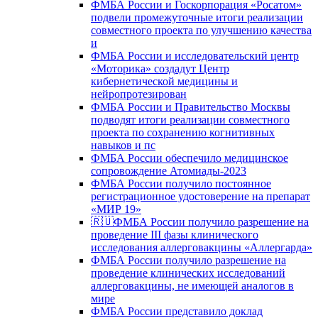
ФМБА России и Госкорпорация «Росатом»
подвели промежуточные итоги реализации
совместного проекта по улучшению качества
и
ФМБА России и исследовательский центр
«Моторика» создадут Центр
кибернетической медицины и
нейропротезирован
ФМБА России и Правительство Москвы
подводят итоги реализации совместного
проекта по сохранению когнитивных
навыков и пс
ФМБА России обеспечило медицинское
сопровождение Атомиады-2023
ФМБА России получило постоянное
регистрационное удостоверение на препарат
«МИР 19»
🇷🇺ФМБА России получило разрешение на
проведение III фазы клинического
исследования аллерговакцины «Аллергарда»
ФМБА России получило разрешение на
проведение клинических исследований
аллерговакцины, не имеющей аналогов в
мире
ФМБА России представило доклад