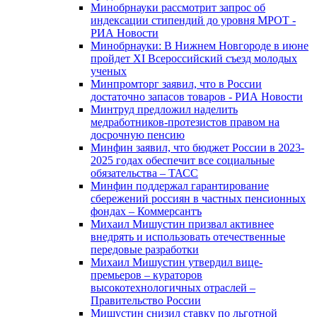
Минобрнауки рассмотрит запрос об
индексации стипендий до уровня МРОТ -
РИА Новости
Минобрнауки: В Нижнем Новгороде в июне
пройдет XI Всероссийский съезд молодых
ученых
Минпромторг заявил, что в России
достаточно запасов товаров - РИА Новости
Минтруд предложил наделить
медработников-протезистов правом на
досрочную пенсию
Минфин заявил, что бюджет России в 2023-
2025 годах обеспечит все социальные
обязательства – ТАСС
Минфин поддержал гарантирование
сбережений россиян в частных пенсионных
фондах – Коммерсантъ
Михаил Мишустин призвал активнее
внедрять и использовать отечественные
передовые разработки
Михаил Мишустин утвердил вице-
премьеров – кураторов
высокотехнологичных отраслей –
Правительство России
Мишустин снизил ставку по льготной