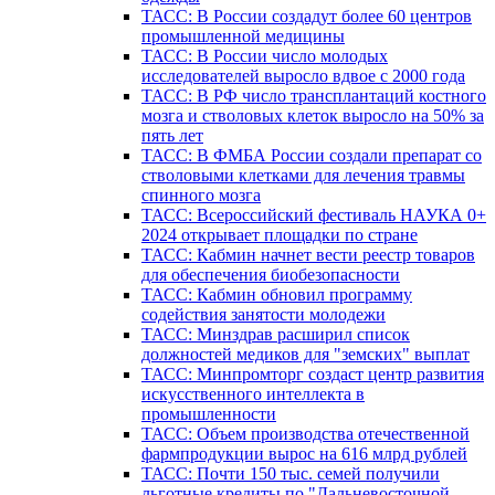
ТАСС: В России создадут более 60 центров
промышленной медицины
ТАСС: В России число молодых
исследователей выросло вдвое с 2000 года
ТАСС: В РФ число трансплантаций костного
мозга и стволовых клеток выросло на 50% за
пять лет
ТАСС: В ФМБА России создали препарат со
стволовыми клетками для лечения травмы
спинного мозга
ТАСС: Всероссийский фестиваль НАУКА 0+
2024 открывает площадки по стране
ТАСС: Кабмин начнет вести реестр товаров
для обеспечения биобезопасности
ТАСС: Кабмин обновил программу
содействия занятости молодежи
ТАСС: Минздрав расширил список
должностей медиков для "земских" выплат
ТАСС: Минпромторг создаст центр развития
искусственного интеллекта в
промышленности
ТАСС: Объем производства отечественной
фармпродукции вырос на 616 млрд рублей
ТАСС: Почти 150 тыс. семей получили
льготные кредиты по "Дальневосточной