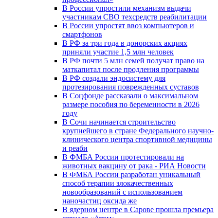
В России упростили механизм выдачи
участникам СВО техсредств реабилитации
В России упростят ввоз компьютеров и
смартфонов
В РФ за три года в донорских акциях
приняли участие 1,5 млн человек
В РФ почти 5 млн семей получат право на
маткапитал после продления программы
В РФ создали эндосистему для
протезирования поврежденных суставов
В Соцфонде рассказали о максимальном
размере пособия по беременности в 2026
году
В Сочи начинается строительство
крупнейшего в стране Федерального научно-
клинического центра спортивной медицины
и реаби
В ФМБА России протестировали на
животных вакцину от рака - РИА Новости
В ФМБА России разработан уникальный
способ терапии злокачественных
новообразований с использованием
наночастиц оксида же
В ядерном центре в Сарове прошла премьера