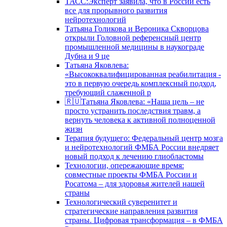
ТАСС:Эксперт заявила, что в России есть
все для прорывного развития
нейротехнологий
Татьяна Голикова и Вероника Скворцова
открыли Головной референсный центр
промышленной медицины в наукограде
Дубна и 9 це
Татьяна Яковлева:
«Высококвалифицированная реабилитация -
это в первую очередь комплексный подход,
требующий слаженной р
🇷🇺Татьяна Яковлева: «Наша цель – не
просто устранить последствия травм, а
вернуть человека к активной полноценной
жизн
Терапия будущего: Федеральный центр мозга
и нейротехнологий ФМБА России внедряет
новый подход к лечению глиобластомы
Технологии, опережающие время:
совместные проекты ФМБА России и
Росатома – для здоровья жителей нашей
страны
Технологический суверенитет и
стратегические направления развития
страны. Цифровая трансформация – в ФМБА