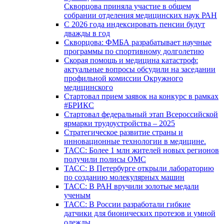
Скворцова приняла участие в общем
собрании отделения медицинских наук РАН
С 2026 года индексировать пенсии будут
дважды в год
Скворцова: ФМБА разрабатывает научные
программы по спортивному долголетию
Скорая помощь и медицина катастроф:
актуальные вопросы обсудили на заседании
профильной комиссии Окружного
медицинского
Стартовал прием заявок на конкурс в рамках
#БРИКС
Стартовал федеральный этап Всероссийской
ярмарки трудоустройства – 2025
Стратегическое развитие страны и
инновационные технологии в медицине.
ТАСС: Более 1 млн жителей новых регионов
получили полисы ОМС
ТАСС: В Петербурге открыли лабораторию
по созданию молекулярных машин
ТАСС: В РАН вручили золотые медали
ученым
ТАСС: В России разработали гибкие
датчики для бионических протезов и умной
одежды