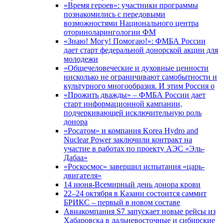
«Время героев»: участники программы
познакомились с передовыми
возможностями Национального центра
оториноларингологии ФМ
«Знаю! Могу! Помогаю!»: ФМБА России
дает старт федеральной донорской акции для
молодежи
«Общечеловеческие и духовные ценности
нисколько не ограничивают самобытности и
культурного многообразия. И этим Россия о
«Прожить дважды» – ФМБА России дает
старт информационной кампании,
подчеркивающей исключительную роль
донора
«Росатом» и компания Korea Hydro and
Nuclear Power заключили контракт на
участие в работах по проекту АЭС «Эль-
Дабаа»
«Роскосмос» завершил испытания «царь-
двигателя»
14 июня-Всемирный день донора крови
22–24 октября в Казани состоится саммит
БРИКС – первый в новом составе
Авиакомпания S7 запускает новые рейсы из
Хабаровска в дальневосточные и сибирские