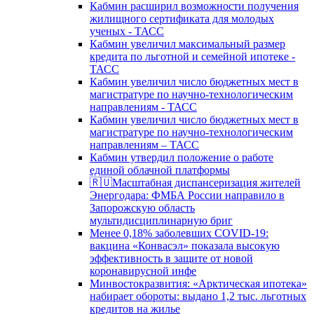
Кабмин расширил возможности получения
жилищного сертификата для молодых
ученых - ТАСС
Кабмин увеличил максимальный размер
кредита по льготной и семейной ипотеке -
ТАСС
Кабмин увеличил число бюджетных мест в
магистратуре по научно-технологическим
направлениям - ТАСС
Кабмин увеличил число бюджетных мест в
магистратуре по научно-технологическим
направлениям – ТАСС
Кабмин утвердил положение о работе
единой облачной платформы
🇷🇺Масштабная диспансеризация жителей
Энергодара: ФМБА России направило в
Запорожскую область
мультидисциплинарную бриг
Менее 0,18% заболевших COVID-19:
вакцина «Конвасэл» показала высокую
эффективность в защите от новой
коронавирусной инфе
Минвостокразвития: «Арктическая ипотека»
набирает обороты: выдано 1,2 тыс. льготных
кредитов на жилье