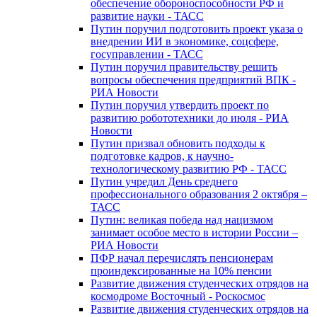
обеспечение обороноспособности РФ и
развитие науки - ТАСС
Путин поручил подготовить проект указа о
внедрении ИИ в экономике, соцсфере,
госуправлении - ТАСС
Путин поручил правительству решить
вопросы обеспечения предприятий ВПК -
РИА Новости
Путин поручил утвердить проект по
развитию робототехники до июля - РИА
Новости
Путин призвал обновить подходы к
подготовке кадров, к научно-
технологическому развитию РФ - ТАСС
Путин учредил День среднего
профессионального образования 2 октября –
ТАСС
Путин: великая победа над нацизмом
занимает особое место в истории России –
РИА Новости
ПФР начал перечислять пенсионерам
проиндексированные на 10% пенсии
Развитие движения студенческих отрядов на
космодроме Восточный - Роскосмос
Развитие движения студенческих отрядов на