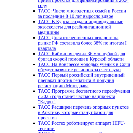
прием проектов для финансирования в 2024
году
ТАСС: Число многодетных семей в России
за последние 8-10 лет выросло вдвое
ТАСС:В Курске создали индивидуальные
экзоскелеты для реабилитационной
медицины
ТАСС:Доля отечественных лекарств на
рынке РФ составила более 38% по итогам I
квартала
ТАСС:Кабмин выделил 36 млн рублей для
бригад скорой помощи в Курской области
ТАСС:На Конгрессе молодых ученых в Сочи
обсудят развитие регионов за счет науки
ТАСС:Первый российский внутривенный
препарат против гепатита В получил
регистрацию Минздрава
ТАСС:Программа бесплатного переобучения
с 2025 года станет частью нацпроекта
"Кадры"
ТАСС:Расширен перечень опорных пунктов
в Арктике, которые станут базой для
проектов
ТАСС:Ростех роботизирует аппарат HIFU-
терапии