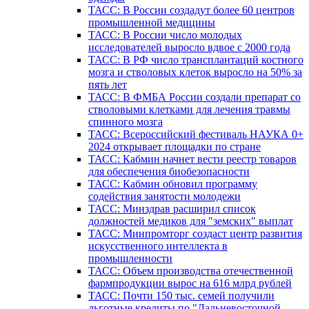
ТАСС: В России создадут более 60 центров
промышленной медицины
ТАСС: В России число молодых
исследователей выросло вдвое с 2000 года
ТАСС: В РФ число трансплантаций костного
мозга и стволовых клеток выросло на 50% за
пять лет
ТАСС: В ФМБА России создали препарат со
стволовыми клетками для лечения травмы
спинного мозга
ТАСС: Всероссийский фестиваль НАУКА 0+
2024 открывает площадки по стране
ТАСС: Кабмин начнет вести реестр товаров
для обеспечения биобезопасности
ТАСС: Кабмин обновил программу
содействия занятости молодежи
ТАСС: Минздрав расширил список
должностей медиков для "земских" выплат
ТАСС: Минпромторг создаст центр развития
искусственного интеллекта в
промышленности
ТАСС: Объем производства отечественной
фармпродукции вырос на 616 млрд рублей
ТАСС: Почти 150 тыс. семей получили
льготные кредиты по "Дальневосточной