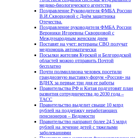
медико-биологического агентства
Поздравление Руководителя ФМБА России
В.И.Скворцовой с Днём защитника
Отечества.
Поздравление руководителя ФМБА России
Вероники Игоревны Скворцовой с
Международным женским днем
Поставят на учет: ветераны СВО получат
медпомощь автоматически
Посылки жителям Курской и Белгородской
областей можно отправить Почтой
бесплатно
Почти полмиллиона человек посетили
грандиозную выставку-форум «Россия» на
ВДНХ за первые три дня ее работы
Правительства РФ и Китая подготовят план
развития сотрудничества до 2030 года –
ТАСС
Правительство выделит свыше 10 млрд
рублей на поддержку неработающих
пенсионеров – Ведомости
Правительство направит более 24,5 млрд
рублей на лечение детей с тяжелыми
заболеваниями