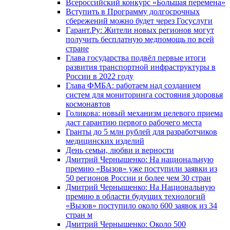
Всероссийский конкурс «Большая перемена»
Вступить в Программу долгосрочных
сбережений можно будет через Госуслуги
Гарант.Ру: Жители новых регионов могут
получить бесплатную медпомощь по всей
стране
Глава государства подвёл первые итоги
развития транспортной инфраструктуры в
России в 2022 году
Глава ФМБА: работаем над созданием
систем для мониторинга состояния здоровья
космонавтов
Голикова: новый механизм целевого приема
даст гарантию первого рабочего места
Гранты до 5 млн рублей для разработчиков
медицинских изделий
День семьи, любви и верности
Дмитрий Чернышенко: На национальную
премию «Вызов» уже поступили заявки из
50 регионов России и более чем 30 стран
Дмитрий Чернышенко: На Национальную
премию в области будущих технологий
«Вызов» поступило около 600 заявок из 34
стран м
Дмитрий Чернышенко: Около 500