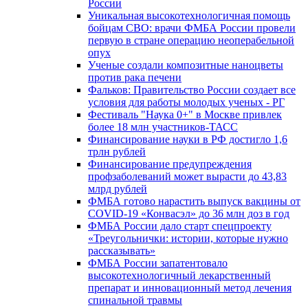
России
Уникальная высокотехнологичная помощь
бойцам СВО: врачи ФМБА России провели
первую в стране операцию неоперабельной
опух
Ученые создали композитные наноцветы
против рака печени
Фальков: Правительство России создает все
условия для работы молодых ученых - РГ
Фестиваль "Наука 0+" в Москве привлек
более 18 млн участников-ТАСС
Финансирование науки в РФ достигло 1,6
трлн рублей
Финансирование предупреждения
профзаболеваний может вырасти до 43,83
млрд рублей
ФМБА готово нарастить выпуск вакцины от
COVID-19 «Конвасэл» до 36 млн доз в год
ФМБА России дало старт спецпроекту
«Треугольнички: истории, которые нужно
рассказывать»
ФМБА России запатентовало
высокотехнологичный лекарственный
препарат и инновационный метод лечения
спинальной травмы