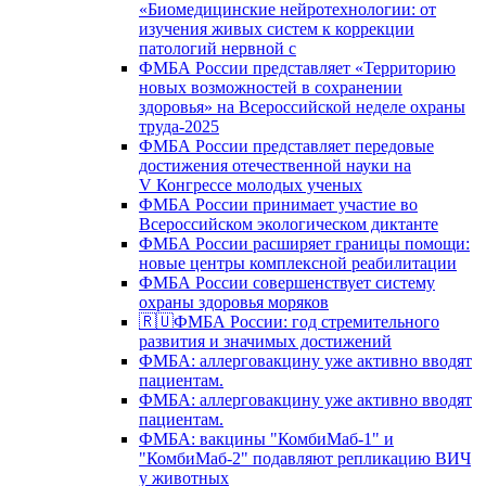
«Биомедицинские нейротехнологии: от
изучения живых систем к коррекции
патологий нервной с
ФМБА России представляет «Территорию
новых возможностей в сохранении
здоровья» на Всероссийской неделе охраны
труда-2025
ФМБА России представляет передовые
достижения отечественной науки на
V Конгрессе молодых ученых
ФМБА России принимает участие во
Всероссийском экологическом диктанте
ФМБА России расширяет границы помощи:
новые центры комплексной реабилитации
ФМБА России совершенствует систему
охраны здоровья моряков
🇷🇺ФМБА России: год стремительного
развития и значимых достижений
ФМБА: аллерговакцину уже активно вводят
пациентам.
ФМБА: аллерговакцину уже активно вводят
пациентам.
ФМБА: вакцины "КомбиМаб-1" и
"КомбиМаб-2" подавляют репликацию ВИЧ
у животных