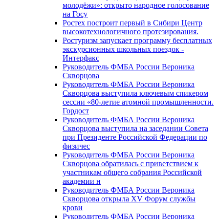
молодёжи»: открыто народное голосование
на Госу
Ростех построит первый в Сибири Центр
высокотехнологичного протезирования.
Ростуризм запускает программу бесплатных
экскурсионных школьных поездок -
Интерфакс
Руководитель ФМБА России Вероника
Скворцова
Руководитель ФМБА России Вероника
Скворцова выступила ключевым спикером
сессии «80-летие атомной промышленности.
Гордост
Руководитель ФМБА России Вероника
Скворцова выступила на заседании Совета
при Президенте Российской Федерации по
физичес
Руководитель ФМБА России Вероника
Скворцова обратилась с приветствием к
участникам общего собрания Российской
академии н
Руководитель ФМБА России Вероника
Скворцова открыла XV Форум службы
крови
Руководитель ФМБА России Вероника