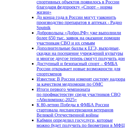
спортивных объектов появилось в России
благодаря федпроекту «Спорт – норма
жизни»
До конца года в России могут узаконить
производство препаратов в аптеках - Радио
Sputnik
Добровольцы «Добро.РФ» уже выполнили
более 650 тыс. заявок на оказание помощи
участникам СВО и их семьям
Дополнительные баллы к ЕГЭ, выходные,
скидки на посещение учреждений культуры
и многое другое теперь смогут получить дон
Доступный и безопасный спорт – ФМБА
России открывает новые возможности для
спортсменов
Известия: В России изменят систему надзора
за качеством медпомощи по ОМС
Итоги первого чемпионата
по профмастерству среди участников СВО
«Абилимпикс-2025»
К 80-летию Победы в ФМБА России
стартовала диспансеризация ветеранов
Великой Отечественной войны
Кабмин определил госуслуги, которые
можно будет получить по биометрии в МФЦ