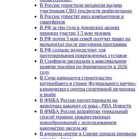
В России упростили механизм выдачи
участникам СВО техсредств реабилитации
В России упростят ввоз компьютеров и
смартфонов
В РФ за три года в донорских акциях
приняли участие 1,5 млн человек
В РФ почти 5 млн семей получат право на
маткапитал после продления программы
В РФ создали эндосистему для
протезирования поврежденных суставов
В Соцфонде рассказали о максимальном
размере пособия по беременности в 2026
году
В Сочи начинается строительство
крупнейшего в стране Федерального научно-
клинического центра спортивной медицины
и реаби
В ФМБА России протестировали на
животных вакцину от рака - РИА Новости
В ФМБА России разработан уникальный
способ терапии злокачественных
новообразований с использованием
наночастиц оксида же
В ядерном центре в Сарове прошла премьера