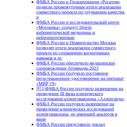
ФМБА России и Госкорпорация «Росатом»
подвели промежуточные итоги реализации
совместного проекта по улучшению качества
и
ФМБА России и исследовательский центр
«Моторика» создадут Центр
кибернетической медицины и
нейропротезирован
ФМБА России и Правительство Москвы
подводят итоги реализации совместного
проекта по сохранению когнитивных
навыков и пс
ФМБА России обеспечило медицинское
сопровождение Атомиады-2023
ФМБА России получило постоянное
регистрационное удостоверение на препарат
«МИР 19»
🇷🇺ФМБА России получило разрешение на
проведение III фазы клинического
исследования аллерговакцины «Аллергарда»
ФМБА России получило разрешение на
проведение клинических исследований
аллерговакцины, не имеющей аналогов в
мире
ФМБА России представило доклад