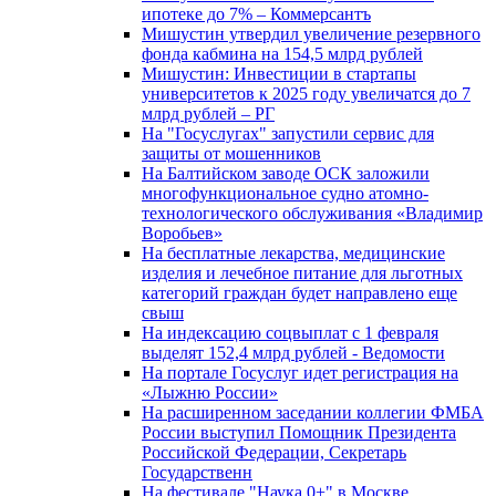
ипотеке до 7% – Коммерсантъ
Мишустин утвердил увеличение резервного
фонда кабмина на 154,5 млрд рублей
Мишустин: Инвестиции в стартапы
университетов к 2025 году увеличатся до 7
млрд рублей – РГ
На "Госуслугах" запустили сервис для
защиты от мошенников
На Балтийском заводе ОСК заложили
многофункциональное судно атомно-
технологического обслуживания «Владимир
Воробьев»
На бесплатные лекарства, медицинские
изделия и лечебное питание для льготных
категорий граждан будет направлено еще
свыш
На индексацию соцвыплат с 1 февраля
выделят 152,4 млрд рублей - Ведомости
На портале Госуслуг идет регистрация на
«Лыжню России»
На расширенном заседании коллегии ФМБА
России выступил Помощник Президента
Российской Федерации, Секретарь
Государственн
На фестивале "Наука 0+" в Москве