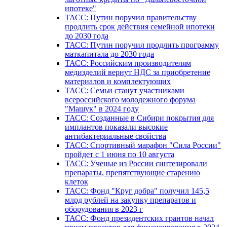
ипотеке"
ТАСС: Путин поручил правительству
продлить срок действия семейной ипотеки
до 2030 года
ТАСС: Путин поручил продлить программу
маткапитала до 2030 года
ТАСС: Российским производителям
медизделий вернут НДС за приобретение
материалов и комплектующих
ТАСС: Семьи станут участниками
всероссийского молодежного форума
"Машук" в 2024 году
ТАСС: Созданные в Сибири покрытия для
имплантов показали высокие
антибактериальные свойства
ТАСС: Спортивный марафон "Сила России"
пройдет с 1 июня по 10 августа
ТАСС: Ученые из России синтезировали
препараты, препятствующие старению
клеток
ТАСС: Фонд "Круг добра" получил 145,5
млрд рублей на закупку препаратов и
оборудования в 2023 г
ТАСС: Фонд президентских грантов начал