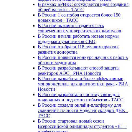
В рамках БРИКС обсуждается идея создания
общей валюты - ТАСС
В России 1 сентября откроется более 150
новых школ - ТАСС
В России активно создается сеть
современных университетских кампусов
В России начали работать новые нормы
поддержки участников СВО
В России отобрали 118 лучших практик
развития донорства
В России появится конкурс научных работ в
области медицины
В России разрабатывают способ защиты
реакторов АЭС - РИА Новости
В России разработали более эффективные
монокристаллы для диагностики рака - РИА
Новости
В России разработали систему связи для
подводных и подземных объектов - ТАСС
В России создали онлайн-платформу для
сравнения точности моделей укладки ДНК -
ТАСС
В России стартовал новый сезон
Всероссийской олимпиады студентов «Я —
профессионал»