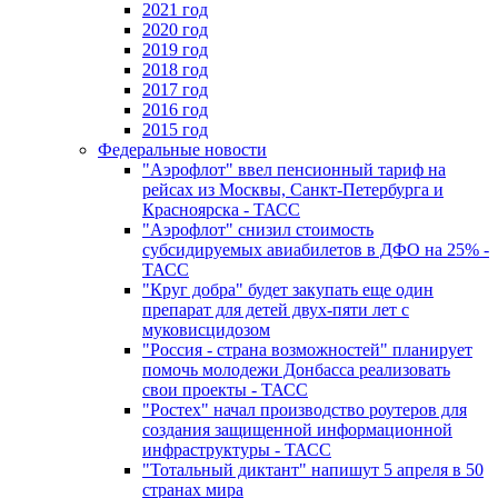
2021 год
2020 год
2019 год
2018 год
2017 год
2016 год
2015 год
Федеральные новости
"Аэрофлот" ввел пенсионный тариф на
рейсах из Москвы, Санкт-Петербурга и
Красноярска - ТАСС
"Аэрофлот" снизил стоимость
субсидируемых авиабилетов в ДФО на 25% -
ТАСС
"Круг добра" будет закупать еще один
препарат для детей двух-пяти лет с
муковисцидозом
"Россия - страна возможностей" планирует
помочь молодежи Донбасса реализовать
свои проекты - ТАСС
"Ростех" начал производство роутеров для
создания защищенной информационной
инфраструктуры - ТАСС
"Тотальный диктант" напишут 5 апреля в 50
странах мира