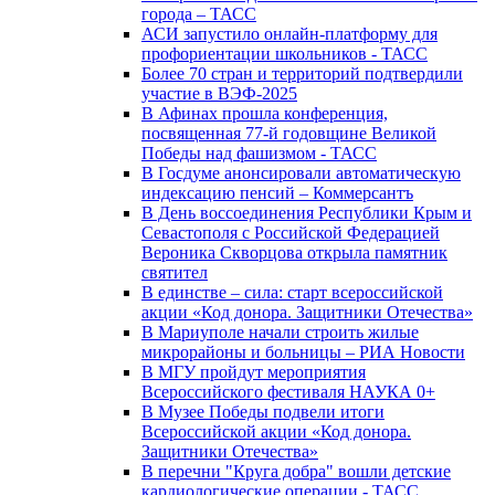
города – ТАСС
АСИ запустило онлайн-платформу для
профориентации школьников - ТАСС
Более 70 стран и территорий подтвердили
участие в ВЭФ-2025
В Афинах прошла конференция,
посвященная 77-й годовщине Великой
Победы над фашизмом - ТАСС
В Госдуме анонсировали автоматическую
индексацию пенсий – Коммерсантъ
В День воссоединения Республики Крым и
Севастополя с Российской Федерацией
Вероника Скворцова открыла памятник
святител
В единстве – сила: старт всероссийской
акции «Код донора. Защитники Отечества»
В Мариуполе начали строить жилые
микрорайоны и больницы – РИА Новости
В МГУ пройдут мероприятия
Всероссийского фестиваля НАУКА 0+
В Музее Победы подвели итоги
Всероссийской акции «Код донора.
Защитники Отечества»
В перечни "Круга добра" вошли детские
кардиологические операции - ТАСС