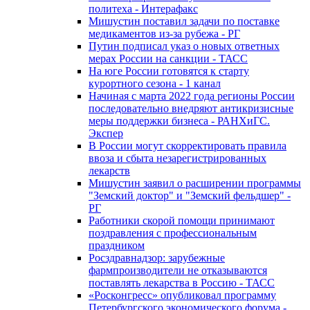
политеха - Интерафакс
Мишустин поставил задачи по поставке
медикаментов из-за рубежа - РГ
Путин подписал указ о новых ответных
мерах России на санкции - ТАСС
На юге России готовятся к старту
курортного сезона - 1 канал
Начиная с марта 2022 года регионы России
последовательно внедряют антикризисные
меры поддержки бизнеса - РАНХиГС.
Экспер
В России могут скорректировать правила
ввоза и сбыта незарегистрированных
лекарств
Мишустин заявил о расширении программы
"Земский доктор" и "Земский фельдшер" -
РГ
Работники скорой помощи принимают
поздравления с профессиональным
праздником
Росздравнадзор: зарубежные
фармпроизводители не отказываются
поставлять лекарства в Россию - ТАСС
«Росконгресс» опубликовал программу
Петербургского экономического форума -