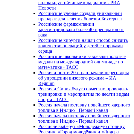
волокна, устойчивые к радиации - РИА
Новости
Российские ученые создали уникальный
препарат для лечения болезни Бехтерева
Российские фармкомпании
зарегистрировали более 40 препаратов от
рака
Российские хирурги нашли способ снизить
количество операций у детей с пороками
сердца
Российские школьники завоевали золотые
медали на международной олимпиаде по
математике - ТАСС
Россия и почти 20 стран начали переговоры
об упрощении визового режима – ИА
Regnum
Россия и Сирия будут совместно проводить
тренировки и мероприятия по десяти видам
спорта - ТАСС
Россия начала поставку новейшего ядерного
топлива в Индию - Первый канал
Россия начала поставку новейшего ядерного
топлива в Индию - Первый канал
Россияне выберут «Молодёжную столицу
России», «Город молодёжи» и «Лидера