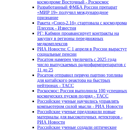
космодроме Восточный - Роскосмос
Разработанный ФМБА России препарат
«МИР 19» получил международное
признание
Ракета «Союз-2.1б» стартовала с космодрома
Плесецк - Известия
РГ: Кабмин проавансирует контракты на
закупку в регионы передвижных
медкомплексов
РИА Новости: С 1 апреля в России вырастут
социальные пенсии
Росатом намерен увеличить с 2025 года
число выпускаемых радиофармпрепаратов с
11 до 25
Росатом отправил первую партию топлива
для китайского реактора на быстрых
нейтронах - ТАСС
Роскосмос: Россия выполнила 100 успешных
космических пусков подряд - ТАСС
Российские ученые научились управлять
компьютером силой мысли - РИА Новости
Российские ученые предложили новые
материалы для высокоточных детекторов -
РИА Новости
Российские ученые создали оптические