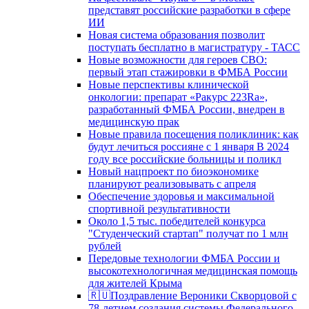
представят российские разработки в сфере
ИИ
Новая система образования позволит
поступать бесплатно в магистратуру - ТАСС
Новые возможности для героев СВО:
первый этап стажировки в ФМБА России
Новые перспективы клинической
онкологии: препарат «Ракурс 223Ra»,
разработанный ФМБА России, внедрен в
медицинскую прак
Новые правила посещения поликлиник: как
будут лечиться россияне с 1 января В 2024
году все российские больницы и поликл
Новый нацпроект по биоэкономике
планируют реализовывать с апреля
Обеспечение здоровья и максимальной
спортивной результативности
Около 1,5 тыс. победителей конкурса
"Студенческий стартап" получат по 1 млн
рублей
Передовые технологии ФМБА России и
высокотехнологичная медицинская помощь
для жителей Крыма
🇷🇺Поздравление Вероники Скворцовой с
78-летием создания системы Федерального