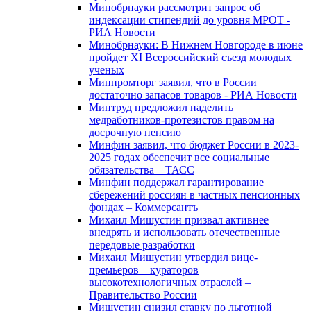
Минобрнауки рассмотрит запрос об
индексации стипендий до уровня МРОТ -
РИА Новости
Минобрнауки: В Нижнем Новгороде в июне
пройдет XI Всероссийский съезд молодых
ученых
Минпромторг заявил, что в России
достаточно запасов товаров - РИА Новости
Минтруд предложил наделить
медработников-протезистов правом на
досрочную пенсию
Минфин заявил, что бюджет России в 2023-
2025 годах обеспечит все социальные
обязательства – ТАСС
Минфин поддержал гарантирование
сбережений россиян в частных пенсионных
фондах – Коммерсантъ
Михаил Мишустин призвал активнее
внедрять и использовать отечественные
передовые разработки
Михаил Мишустин утвердил вице-
премьеров – кураторов
высокотехнологичных отраслей –
Правительство России
Мишустин снизил ставку по льготной