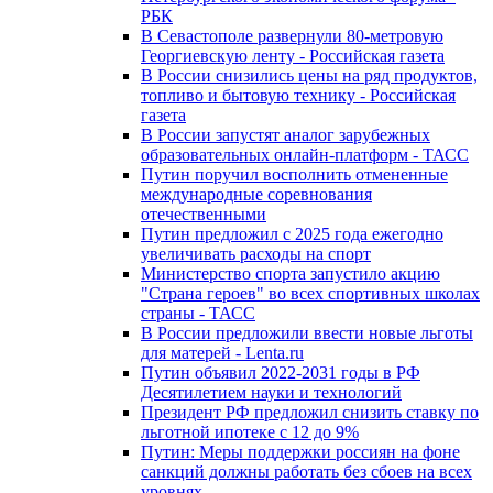
РБК
В Севастополе развернули 80-метровую
Георгиевскую ленту - Российская газета
В России снизились цены на ряд продуктов,
топливо и бытовую технику - Российская
газета
В России запустят аналог зарубежных
образовательных онлайн-платформ - ТАСС
Путин поручил восполнить отмененные
международные соревнования
отечественными
Путин предложил с 2025 года ежегодно
увеличивать расходы на спорт
Министерство спорта запустило акцию
"Страна героев" во всех спортивных школах
страны - ТАСС
В России предложили ввести новые льготы
для матерей - Lenta.ru
Путин объявил 2022-2031 годы в РФ
Десятилетием науки и технологий
Президент РФ предложил снизить ставку по
льготной ипотеке с 12 до 9%
Путин: Меры поддержки россиян на фоне
санкций должны работать без сбоев на всех
уровнях