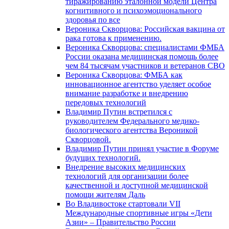
тиражированию эталонной модели Центра
когнитивного и психоэмоционального
здоровья по все
Вероника Скворцова: Российская вакцина от
рака готова к применению.
Вероника Скворцова: специалистами ФМБА
России оказана медицинская помощь более
чем 84 тысячам участников и ветеранов СВО
Вероника Скворцова: ФМБА как
инновационное агентство уделяет особое
внимание разработке и внедрению
передовых технологий
Владимир Путин встретился с
руководителем Федерального медико-
биологического агентства Вероникой
Скворцовой.
Владимир Путин принял участие в Форуме
будущих технологий.
Внедрение высоких медицинских
технологий для организации более
качественной и доступной медицинской
помощи жителям Даль
Во Владивостоке стартовали VII
Международные спортивные игры «Дети
Азии» – Правительство России