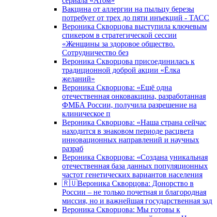
сериала «Атом»
Вакцина от аллергии на пыльцу березы
потребует от трех до пяти инъекций - ТАСС
Вероника Скворцова выступила ключевым
спикером в стратегической сессии
«Женщины за здоровое общество.
Сотрудничество без
Вероника Скворцова присоединилась к
традиционной доброй акции «Ёлка
желаний»
Вероника Скворцова: «Ещё одна
отечественная онковакцина, разработанная
ФМБА России, получила разрешение на
клиническое п
Вероника Скворцова: «Наша страна сейчас
находится в знаковом периоде расцвета
инновационных направлений и научных
разраб
Вероника Скворцова: «Создана уникальная
отечественная база данных популяционных
частот генетических вариантов населения
🇷🇺Вероника Скворцова: Донорство в
России – не только почетная и благородная
миссия, но и важнейшая государственная зад
Вероника Скворцова: Мы готовы к