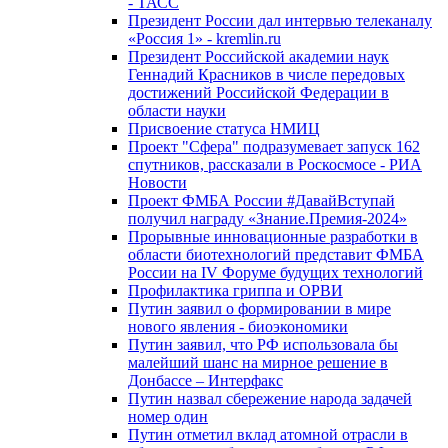
- ТАСС
Президент России дал интервью телеканалу
«Россия 1» - kremlin.ru
Президент Российской академии наук
Геннадий Красников в числе передовых
достижений Российской Федерации в
области науки
Присвоение статуса НМИЦ
Проект "Сфера" подразумевает запуск 162
спутников, рассказали в Роскосмосе - РИА
Новости
Проект ФМБА России #ДавайВступай
получил награду «Знание.Премия-2024»
Прорывные инновационные разработки в
области биотехнологий представит ФМБА
России на IV Форуме будущих технологий
Профилактика гриппа и ОРВИ
Путин заявил о формировании в мире
нового явления - биоэкономики
Путин заявил, что РФ использовала бы
малейший шанс на мирное решение в
Донбассе – Интерфакс
Путин назвал сбережение народа задачей
номер один
Путин отметил вклад атомной отрасли в