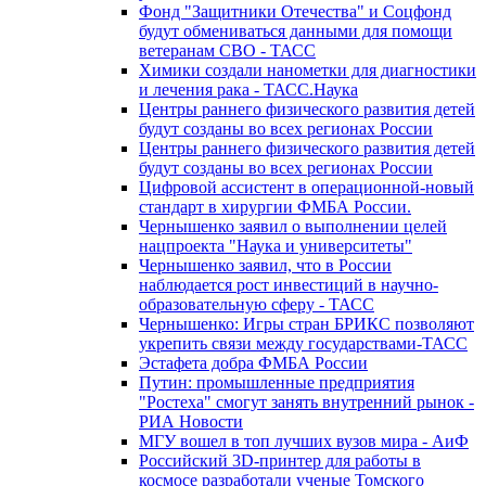
Фонд "Защитники Отечества" и Соцфонд
будут обмениваться данными для помощи
ветеранам СВО - ТАСС
Химики создали нанометки для диагностики
и лечения рака - ТАСС.Наука
Центры раннего физического развития детей
будут созданы во всех регионах России
Центры раннего физического развития детей
будут созданы во всех регионах России
Цифровой ассистент в операционной-новый
стандарт в хирургии ФМБА России.
Чернышенко заявил о выполнении целей
нацпроекта "Наука и университеты"
Чернышенко заявил, что в России
наблюдается рост инвестиций в научно-
образовательную сферу - ТАСС
Чернышенко: Игры стран БРИКС позволяют
укрепить связи между государствами-ТАСС
Эстафета добра ФМБА России
Путин: промышленные предприятия
"Ростеха" смогут занять внутренний рынок -
РИА Новости
МГУ вошел в топ лучших вузов мира - АиФ
Российский 3D-принтер для работы в
космосе разработали ученые Томского