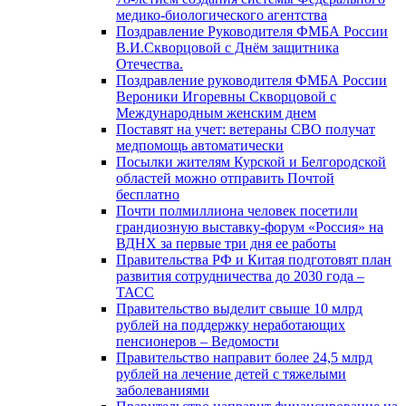
медико-биологического агентства
Поздравление Руководителя ФМБА России
В.И.Скворцовой с Днём защитника
Отечества.
Поздравление руководителя ФМБА России
Вероники Игоревны Скворцовой с
Международным женским днем
Поставят на учет: ветераны СВО получат
медпомощь автоматически
Посылки жителям Курской и Белгородской
областей можно отправить Почтой
бесплатно
Почти полмиллиона человек посетили
грандиозную выставку-форум «Россия» на
ВДНХ за первые три дня ее работы
Правительства РФ и Китая подготовят план
развития сотрудничества до 2030 года –
ТАСС
Правительство выделит свыше 10 млрд
рублей на поддержку неработающих
пенсионеров – Ведомости
Правительство направит более 24,5 млрд
рублей на лечение детей с тяжелыми
заболеваниями