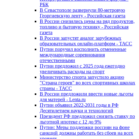
РБК
В Севастополе развернули 80-метровую
Георгиевскую ленту - Российская газета
В России снизились цены на ряд продуктов,
топливо и бытовую технику - Российская
газета
В России запустят аналог зарубежных
образовательных онлайн-платформ - ТАСС
Путин поручил восполнить отмененные
международные соревнования
отечественными
Путин предложил с 2025 года ежегодно
увеличивать расходы на спорт
Министерство спорта запустило акцию
"Страна героев" во всех спортивных школах
страны - ТАСС
В России предложили ввести новые льготы
для матерей - Lenta.ru
Путин объявил 2022-2031 годы в РФ
Десятилетием науки и технологий
Президент РФ предложил снизить ставку по
льготной ипотеке с 12 до 9%
Путин: Меры поддержки россиян на фоне
санкций должны работать без сбоев на всех
уровнях