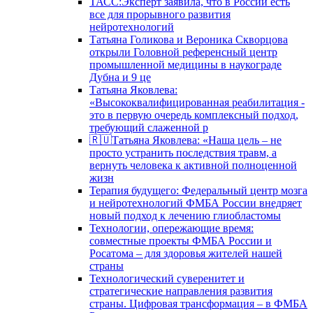
ТАСС:Эксперт заявила, что в России есть
все для прорывного развития
нейротехнологий
Татьяна Голикова и Вероника Скворцова
открыли Головной референсный центр
промышленной медицины в наукограде
Дубна и 9 це
Татьяна Яковлева:
«Высококвалифицированная реабилитация -
это в первую очередь комплексный подход,
требующий слаженной р
🇷🇺Татьяна Яковлева: «Наша цель – не
просто устранить последствия травм, а
вернуть человека к активной полноценной
жизн
Терапия будущего: Федеральный центр мозга
и нейротехнологий ФМБА России внедряет
новый подход к лечению глиобластомы
Технологии, опережающие время:
совместные проекты ФМБА России и
Росатома – для здоровья жителей нашей
страны
Технологический суверенитет и
стратегические направления развития
страны. Цифровая трансформация – в ФМБА