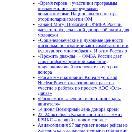
«Время героев»: участники программы
познакомились с передовыми
возможностями Национального центра
оториноларингологии ФМ
«Знаю! Могу! Помогаю!»: ФМБА России
дает старт федеральной донорской акции для
молодежи
«Общечеловеческие и духовные ценности
нисколько не ограничивают самобытности и
культурного многообразия. И этим Россия о
«Прожить дважды» – ФМБА России дает
старт информационной кампании,
подчеркивающей исключительную роль
донора
«Росатом» и компания Korea Hydro and
Nuclear Power заключили контракт на
участие в работах по проекту АЭС «Эль-
Дабаа»
«Роскосмос» завершил испытания «царь-
двигателя»
14 июня-Всемирный день донора крови
22–24 октября в Казани состоится саммит
БРИКС – первый в новом составе
Авиакомпания S7 запускает новые рейсы из
Хабаровска в дальневосточные и сибирские