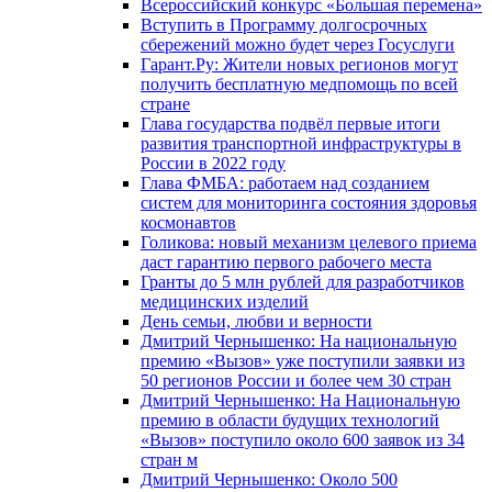
Всероссийский конкурс «Большая перемена»
Вступить в Программу долгосрочных
сбережений можно будет через Госуслуги
Гарант.Ру: Жители новых регионов могут
получить бесплатную медпомощь по всей
стране
Глава государства подвёл первые итоги
развития транспортной инфраструктуры в
России в 2022 году
Глава ФМБА: работаем над созданием
систем для мониторинга состояния здоровья
космонавтов
Голикова: новый механизм целевого приема
даст гарантию первого рабочего места
Гранты до 5 млн рублей для разработчиков
медицинских изделий
День семьи, любви и верности
Дмитрий Чернышенко: На национальную
премию «Вызов» уже поступили заявки из
50 регионов России и более чем 30 стран
Дмитрий Чернышенко: На Национальную
премию в области будущих технологий
«Вызов» поступило около 600 заявок из 34
стран м
Дмитрий Чернышенко: Около 500