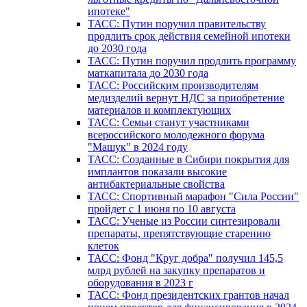
ипотеке"
ТАСС: Путин поручил правительству
продлить срок действия семейной ипотеки
до 2030 года
ТАСС: Путин поручил продлить программу
маткапитала до 2030 года
ТАСС: Российским производителям
медизделий вернут НДС за приобретение
материалов и комплектующих
ТАСС: Семьи станут участниками
всероссийского молодежного форума
"Машук" в 2024 году
ТАСС: Созданные в Сибири покрытия для
имплантов показали высокие
антибактериальные свойства
ТАСС: Спортивный марафон "Сила России"
пройдет с 1 июня по 10 августа
ТАСС: Ученые из России синтезировали
препараты, препятствующие старению
клеток
ТАСС: Фонд "Круг добра" получил 145,5
млрд рублей на закупку препаратов и
оборудования в 2023 г
ТАСС: Фонд президентских грантов начал