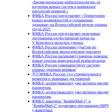
«Биомедицинские нейротехнологии: от
изучения живых систем к коррекции
патологий нервной с
ФМБА России представляет «Территорию
новых возможностей в сохранении
здоровья» на Всероссийской неделе охраны
труда-2025
ФМБА России представляет передовые
достижения отечественной науки на
V Конгрессе молодых ученых
ФМБА России принимает участие во
Всероссийском экологическом диктанте
ФМБА России расширяет границы помощи:
новые центры комплексной реабилитации
ФМБА России совершенствует систему
охраны здоровья моряков
🇷🇺ФМБА России: год стремительного
развития и значимых достижений
ФМБА: аллерговакцину уже активно вводят
пациентам.
ФМБА: аллерговакцину уже активно вводят
пациентам.
ФМБА: вакцины "КомбиМаб-1" и
"КомбиМаб-2" подавляют репликацию ВИЧ
у животных