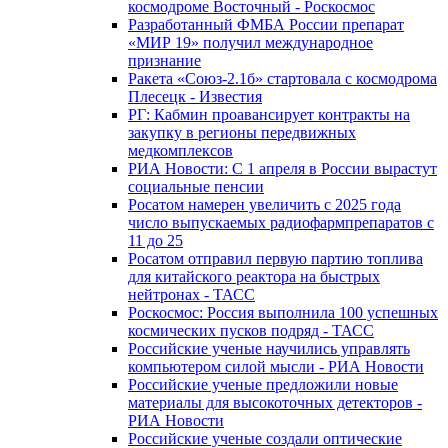
космодроме Восточный - Роскосмос
Разработанный ФМБА России препарат
«МИР 19» получил международное
признание
Ракета «Союз-2.1б» стартовала с космодрома
Плесецк - Известия
РГ: Кабмин проавансирует контракты на
закупку в регионы передвижных
медкомплексов
РИА Новости: С 1 апреля в России вырастут
социальные пенсии
Росатом намерен увеличить с 2025 года
число выпускаемых радиофармпрепаратов с
11 до 25
Росатом отправил первую партию топлива
для китайского реактора на быстрых
нейтронах - ТАСС
Роскосмос: Россия выполнила 100 успешных
космических пусков подряд - ТАСС
Российские ученые научились управлять
компьютером силой мысли - РИА Новости
Российские ученые предложили новые
материалы для высокоточных детекторов -
РИА Новости
Российские ученые создали оптические