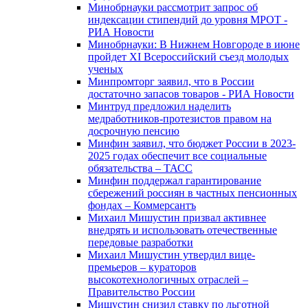
Минобрнауки рассмотрит запрос об
индексации стипендий до уровня МРОТ -
РИА Новости
Минобрнауки: В Нижнем Новгороде в июне
пройдет XI Всероссийский съезд молодых
ученых
Минпромторг заявил, что в России
достаточно запасов товаров - РИА Новости
Минтруд предложил наделить
медработников-протезистов правом на
досрочную пенсию
Минфин заявил, что бюджет России в 2023-
2025 годах обеспечит все социальные
обязательства – ТАСС
Минфин поддержал гарантирование
сбережений россиян в частных пенсионных
фондах – Коммерсантъ
Михаил Мишустин призвал активнее
внедрять и использовать отечественные
передовые разработки
Михаил Мишустин утвердил вице-
премьеров – кураторов
высокотехнологичных отраслей –
Правительство России
Мишустин снизил ставку по льготной