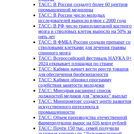
ТАСС: В России создадут более 60 центров
промышленной медицины
ТАСС: В России число молодых
исследователей выросло вдвое с 2000 года
ТАСС: В РФ число трансплантаций костного
мозга и стволовых клеток выросло на 50% за
пять лет
ТАСС: В ФМБА России создали препарат со
стволовыми клетками для лечения травмы
спинного мозга
ТАСС: Всероссийский фестиваль НАУКА 0+
2024 открывает площадки по стране
ТАСС: Кабмин начнет вести реестр товаров
для обеспечения биобезопасности
ТАСС: Кабмин обновил программу
содействия занятости молодежи
ТАСС: Минздрав расширил список
должностей медиков для "земских" выплат
ТАСС: Минпромторг создаст центр развития
искусственного интеллекта в
промышленности
ТАСС: Объем производства отечественной
фармпродукции вырос на 616 млрд рублей
ТАСС: Почти 150 тыс. семей получили
льготные кредиты по "Дальневосточной