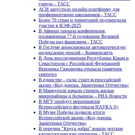
города – ТАСС
АСИ запустило онлайн-платформу для
профориентации школьников - ТАСС
Более 70 стран и территорий подтвердили
участие в ВЭФ-2025
В Афинах прошла конференция,
посвященная 77-й годовщине Великой
Победы над фашизмом - ТАСС
В Госдуме анонсировали автоматическую
индексацию пенсий – Коммерсантъ
В День воссоединения Республики Крым и
Севастополя с Российской Федерацией
Вероника Скворцова открыла памятник
святител
В единстве – сила: старт всероссийской
акции «Код донора. Защитники Отечества»
В Мариуполе начали строить жилые
микрорайоны и больницы – РИА Новости
В МГУ пройдут мероприятия
Всероссийского фестиваля НАУКА 0+
В Музее Победы подвели итоги
Всероссийской акции «Код донора.
Защитники Отечества»
В перечни "Круга добра" вошли детские
кардиологические операции - ТАСС