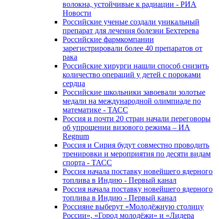
волокна, устойчивые к радиации - РИА
Новости
Российские ученые создали уникальный
препарат для лечения болезни Бехтерева
Российские фармкомпании
зарегистрировали более 40 препаратов от
рака
Российские хирурги нашли способ снизить
количество операций у детей с пороками
сердца
Российские школьники завоевали золотые
медали на международной олимпиаде по
математике - ТАСС
Россия и почти 20 стран начали переговоры
об упрощении визового режима – ИА
Regnum
Россия и Сирия будут совместно проводить
тренировки и мероприятия по десяти видам
спорта - ТАСС
Россия начала поставку новейшего ядерного
топлива в Индию - Первый канал
Россия начала поставку новейшего ядерного
топлива в Индию - Первый канал
Россияне выберут «Молодёжную столицу
России», «Город молодёжи» и «Лидера