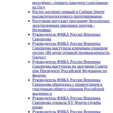
молодёжи»: открыто народное голосование
на Госу
Ростех построит первый в Сибири Центр
высокотехнологичного протезирования.
Ростуризм запускает программу бесплатных
экскурсионных школьных поездок -
Интерфакс
Руководитель ФМБА России Вероника
Скворцова
Руководитель ФМБА России Вероника
Скворцова выступила ключевым спикером
сессии «80-летие атомной промышленности.
Гордост
Руководитель ФМБА России Вероника
Скворцова выступила на заседании Совета
при Президенте Российской Федерации по
физичес
Руководитель ФМБА России Вероника
Скворцова обратилась с приветствием к
участникам общего собрания Российской
академии н
Руководитель ФМБА России Вероника
Скворцова открыла XV Форум службы
крови
Руководитель ФМБА России Вероника