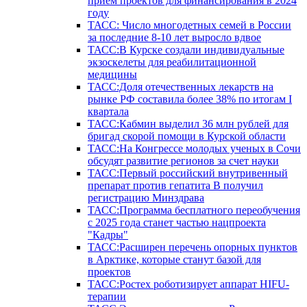
прием проектов для финансирования в 2024
году
ТАСС: Число многодетных семей в России
за последние 8-10 лет выросло вдвое
ТАСС:В Курске создали индивидуальные
экзоскелеты для реабилитационной
медицины
ТАСС:Доля отечественных лекарств на
рынке РФ составила более 38% по итогам I
квартала
ТАСС:Кабмин выделил 36 млн рублей для
бригад скорой помощи в Курской области
ТАСС:На Конгрессе молодых ученых в Сочи
обсудят развитие регионов за счет науки
ТАСС:Первый российский внутривенный
препарат против гепатита В получил
регистрацию Минздрава
ТАСС:Программа бесплатного переобучения
с 2025 года станет частью нацпроекта
"Кадры"
ТАСС:Расширен перечень опорных пунктов
в Арктике, которые станут базой для
проектов
ТАСС:Ростех роботизирует аппарат HIFU-
терапии