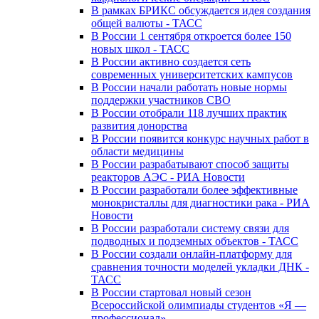
В рамках БРИКС обсуждается идея создания
общей валюты - ТАСС
В России 1 сентября откроется более 150
новых школ - ТАСС
В России активно создается сеть
современных университетских кампусов
В России начали работать новые нормы
поддержки участников СВО
В России отобрали 118 лучших практик
развития донорства
В России появится конкурс научных работ в
области медицины
В России разрабатывают способ защиты
реакторов АЭС - РИА Новости
В России разработали более эффективные
монокристаллы для диагностики рака - РИА
Новости
В России разработали систему связи для
подводных и подземных объектов - ТАСС
В России создали онлайн-платформу для
сравнения точности моделей укладки ДНК -
ТАСС
В России стартовал новый сезон
Всероссийской олимпиады студентов «Я —
профессионал»