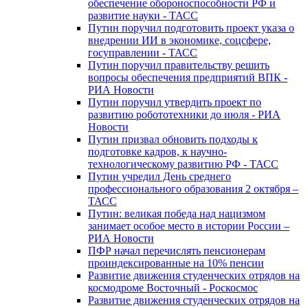
обеспечение обороноспособности РФ и
развитие науки - ТАСС
Путин поручил подготовить проект указа о
внедрении ИИ в экономике, соцсфере,
госуправлении - ТАСС
Путин поручил правительству решить
вопросы обеспечения предприятий ВПК -
РИА Новости
Путин поручил утвердить проект по
развитию робототехники до июля - РИА
Новости
Путин призвал обновить подходы к
подготовке кадров, к научно-
технологическому развитию РФ - ТАСС
Путин учредил День среднего
профессионального образования 2 октября –
ТАСС
Путин: великая победа над нацизмом
занимает особое место в истории России –
РИА Новости
ПФР начал перечислять пенсионерам
проиндексированные на 10% пенсии
Развитие движения студенческих отрядов на
космодроме Восточный - Роскосмос
Развитие движения студенческих отрядов на