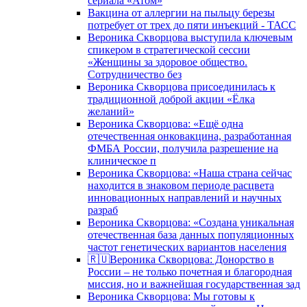
сериала «Атом»
Вакцина от аллергии на пыльцу березы
потребует от трех до пяти инъекций - ТАСС
Вероника Скворцова выступила ключевым
спикером в стратегической сессии
«Женщины за здоровое общество.
Сотрудничество без
Вероника Скворцова присоединилась к
традиционной доброй акции «Ёлка
желаний»
Вероника Скворцова: «Ещё одна
отечественная онковакцина, разработанная
ФМБА России, получила разрешение на
клиническое п
Вероника Скворцова: «Наша страна сейчас
находится в знаковом периоде расцвета
инновационных направлений и научных
разраб
Вероника Скворцова: «Создана уникальная
отечественная база данных популяционных
частот генетических вариантов населения
🇷🇺Вероника Скворцова: Донорство в
России – не только почетная и благородная
миссия, но и важнейшая государственная зад
Вероника Скворцова: Мы готовы к