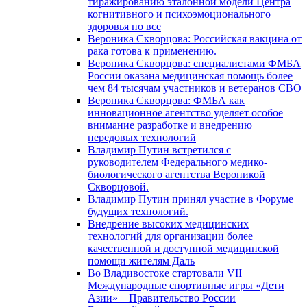
тиражированию эталонной модели Центра
когнитивного и психоэмоционального
здоровья по все
Вероника Скворцова: Российская вакцина от
рака готова к применению.
Вероника Скворцова: специалистами ФМБА
России оказана медицинская помощь более
чем 84 тысячам участников и ветеранов СВО
Вероника Скворцова: ФМБА как
инновационное агентство уделяет особое
внимание разработке и внедрению
передовых технологий
Владимир Путин встретился с
руководителем Федерального медико-
биологического агентства Вероникой
Скворцовой.
Владимир Путин принял участие в Форуме
будущих технологий.
Внедрение высоких медицинских
технологий для организации более
качественной и доступной медицинской
помощи жителям Даль
Во Владивостоке стартовали VII
Международные спортивные игры «Дети
Азии» – Правительство России