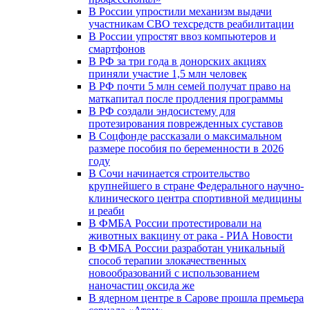
В России упростили механизм выдачи
участникам СВО техсредств реабилитации
В России упростят ввоз компьютеров и
смартфонов
В РФ за три года в донорских акциях
приняли участие 1,5 млн человек
В РФ почти 5 млн семей получат право на
маткапитал после продления программы
В РФ создали эндосистему для
протезирования поврежденных суставов
В Соцфонде рассказали о максимальном
размере пособия по беременности в 2026
году
В Сочи начинается строительство
крупнейшего в стране Федерального научно-
клинического центра спортивной медицины
и реаби
В ФМБА России протестировали на
животных вакцину от рака - РИА Новости
В ФМБА России разработан уникальный
способ терапии злокачественных
новообразований с использованием
наночастиц оксида же
В ядерном центре в Сарове прошла премьера