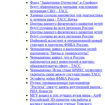
Фонд "Защитники Отечества" и Соцфонд
будут обмениваться данными для помощи
ветеранам СВО - ТАСС
Химики создали нанометки для диагностики
и лечения рака - ТАСС.Наука
Центры раннего физического развития детей
будут созданы во всех регионах России
Центры раннего физического развития детей
будут созданы во всех регионах России
Цифровой ассистент в операционной-новый
стандарт в хирургии ФМБА России.
Чернышенко заявил о выполнении целей
нацпроекта "Наука и университеты"
Чернышенко заявил, что в России
наблюдается рост инвестиций в научно-
образовательную сферу - ТАСС
Чернышенко: Игры стран БРИКС позволяют
укрепить связи между государствами-ТАСС
Эстафета добра ФМБА России
Путин: промышленные предприятия
"Ростеха" смогут занять внутренний рынок -
РИА Новости
МГУ вошел в топ лучших вузов мира - АиФ
Российский 3D-принтер для работы в
космосе разработали ученые Томского