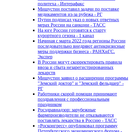
политеха - Интерафакс
Мишустин поставил задачи по поставке
медикаментов из-за рубежа - РГ
Путин подписал указ о новых ответных
мерах России на санкции - ТАСС
На юге России готовятся к старту
курортного сезона - 1 канал
Начиная с марта 2022 года регионы России
последовательно внедряют антикризисные
меры поддержки бизнеса - РАНХиГС.
Экспер
В России могут скорректировать правила
ввоза и сбыта незарегистрированных
лекарств
Мишустин заявил о расширении программы
"Земский доктор" и "Земский фельдшер" -
РГ
Работники скорой помощи принимают
поздравления с профессиональным
праздником
Росздравнадзор: зарубежные
фармпроизводители не отказываются
поставлять лекарства в Россию - ТАСС
«Росконгресс» опубликовал программу
Петербургского экономического форума -