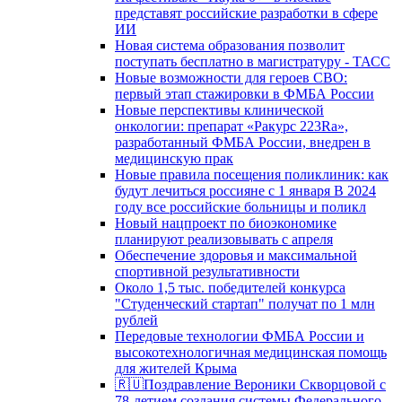
представят российские разработки в сфере
ИИ
Новая система образования позволит
поступать бесплатно в магистратуру - ТАСС
Новые возможности для героев СВО:
первый этап стажировки в ФМБА России
Новые перспективы клинической
онкологии: препарат «Ракурс 223Ra»,
разработанный ФМБА России, внедрен в
медицинскую прак
Новые правила посещения поликлиник: как
будут лечиться россияне с 1 января В 2024
году все российские больницы и поликл
Новый нацпроект по биоэкономике
планируют реализовывать с апреля
Обеспечение здоровья и максимальной
спортивной результативности
Около 1,5 тыс. победителей конкурса
"Студенческий стартап" получат по 1 млн
рублей
Передовые технологии ФМБА России и
высокотехнологичная медицинская помощь
для жителей Крыма
🇷🇺Поздравление Вероники Скворцовой с
78-летием создания системы Федерального