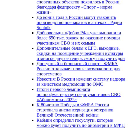
спортивных объектов появилось в России
благодаря федпроекту «Спорт – норма
жизни»
До конца года в России могут узаконить
производство препаратов в аптеках - Радио
Sputnik
Добровольцы «Добро.РФ» уже выполнили
более 650 тыс. заявок на оказание помощи
участникам СВО и их семьям
Дополнительные баллы к ЕГЭ, выходные,
скидки на посещение учреждений культуры
и многое другое теперь смогут получить дон
Доступный и безопасный спорт – ФМБА
России открывает новые возможности для
спортсменов
Известия: В России изменят систему надзора
за качеством медпомощи по ОМС
Итоги первого чемпионата
по профмастерству среди участников СВО
«Абилимпикс-2025»
К 80-летию Победы в ФМБА России
стартовала диспансеризация ветеранов
Великой Отечественной войны
Кабмин определил госуслуги, которые
можно будет получить по биометрии в МФЦ