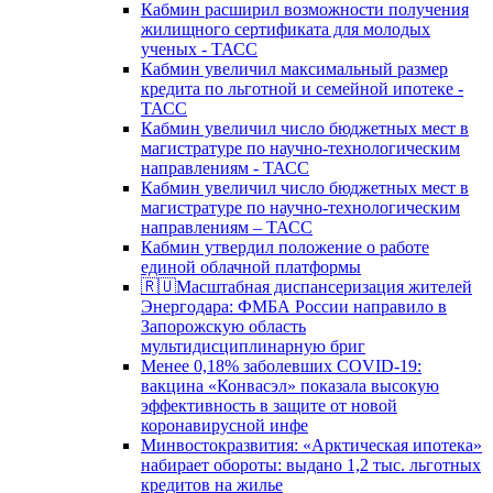
Кабмин расширил возможности получения
жилищного сертификата для молодых
ученых - ТАСС
Кабмин увеличил максимальный размер
кредита по льготной и семейной ипотеке -
ТАСС
Кабмин увеличил число бюджетных мест в
магистратуре по научно-технологическим
направлениям - ТАСС
Кабмин увеличил число бюджетных мест в
магистратуре по научно-технологическим
направлениям – ТАСС
Кабмин утвердил положение о работе
единой облачной платформы
🇷🇺Масштабная диспансеризация жителей
Энергодара: ФМБА России направило в
Запорожскую область
мультидисциплинарную бриг
Менее 0,18% заболевших COVID-19:
вакцина «Конвасэл» показала высокую
эффективность в защите от новой
коронавирусной инфе
Минвостокразвития: «Арктическая ипотека»
набирает обороты: выдано 1,2 тыс. льготных
кредитов на жилье