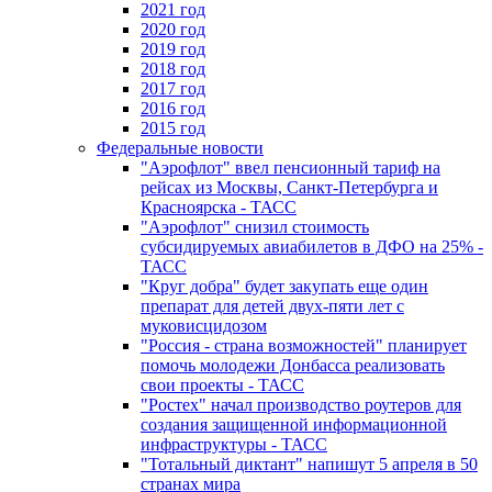
2021 год
2020 год
2019 год
2018 год
2017 год
2016 год
2015 год
Федеральные новости
"Аэрофлот" ввел пенсионный тариф на
рейсах из Москвы, Санкт-Петербурга и
Красноярска - ТАСС
"Аэрофлот" снизил стоимость
субсидируемых авиабилетов в ДФО на 25% -
ТАСС
"Круг добра" будет закупать еще один
препарат для детей двух-пяти лет с
муковисцидозом
"Россия - страна возможностей" планирует
помочь молодежи Донбасса реализовать
свои проекты - ТАСС
"Ростех" начал производство роутеров для
создания защищенной информационной
инфраструктуры - ТАСС
"Тотальный диктант" напишут 5 апреля в 50
странах мира