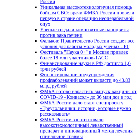
России
Уникальная высокотехнологичная помощь
бойцам СВО: врачи ФМБА России провели
первую в стране операцию неоперабельной
опух
Ученые создали композитные наноцветы
против рака печени
Фальков: Правительство России создает все
условия для работы молодых ученых - РГ
Фестиваль "Наука 0+" в Москве привлек
более 18 млн участников-ТАСС
Финансирование науки в РФ достигло 1,6
трлн рублей
Финансирование предупреждения
профзаболеваний может вырасти до 43,83
млрд рублей
ФМБА готово нарастить выпуск вакцины от
COVID-19 «Конвасэл» до 36 млн доз в год
ФМБА России дало старт спецпроекту
«Треугольнички: истории, которые нужно
рассказывать»
ФМБА России запатентовало
высокотехнологичный лекарственный
препарат и инновационный метод лечения
спинальной травмы