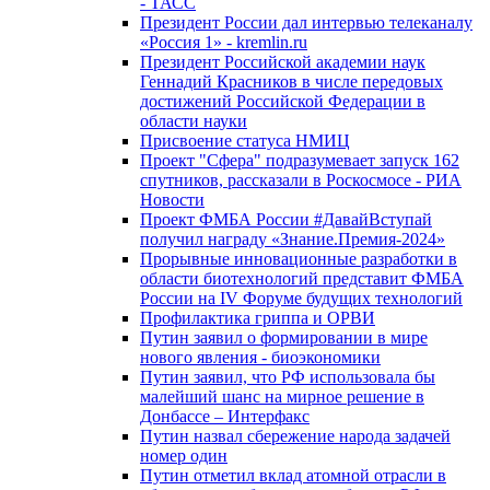
- ТАСС
Президент России дал интервью телеканалу
«Россия 1» - kremlin.ru
Президент Российской академии наук
Геннадий Красников в числе передовых
достижений Российской Федерации в
области науки
Присвоение статуса НМИЦ
Проект "Сфера" подразумевает запуск 162
спутников, рассказали в Роскосмосе - РИА
Новости
Проект ФМБА России #ДавайВступай
получил награду «Знание.Премия-2024»
Прорывные инновационные разработки в
области биотехнологий представит ФМБА
России на IV Форуме будущих технологий
Профилактика гриппа и ОРВИ
Путин заявил о формировании в мире
нового явления - биоэкономики
Путин заявил, что РФ использовала бы
малейший шанс на мирное решение в
Донбассе – Интерфакс
Путин назвал сбережение народа задачей
номер один
Путин отметил вклад атомной отрасли в