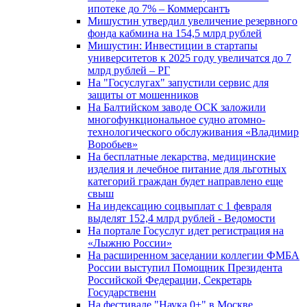
ипотеке до 7% – Коммерсантъ
Мишустин утвердил увеличение резервного
фонда кабмина на 154,5 млрд рублей
Мишустин: Инвестиции в стартапы
университетов к 2025 году увеличатся до 7
млрд рублей – РГ
На "Госуслугах" запустили сервис для
защиты от мошенников
На Балтийском заводе ОСК заложили
многофункциональное судно атомно-
технологического обслуживания «Владимир
Воробьев»
На бесплатные лекарства, медицинские
изделия и лечебное питание для льготных
категорий граждан будет направлено еще
свыш
На индексацию соцвыплат с 1 февраля
выделят 152,4 млрд рублей - Ведомости
На портале Госуслуг идет регистрация на
«Лыжню России»
На расширенном заседании коллегии ФМБА
России выступил Помощник Президента
Российской Федерации, Секретарь
Государственн
На фестивале "Наука 0+" в Москве