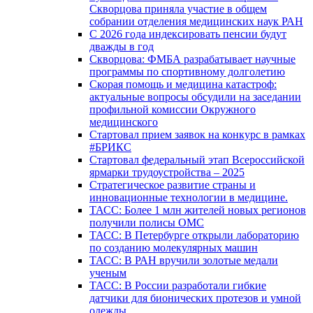
Скворцова приняла участие в общем
собрании отделения медицинских наук РАН
С 2026 года индексировать пенсии будут
дважды в год
Скворцова: ФМБА разрабатывает научные
программы по спортивному долголетию
Скорая помощь и медицина катастроф:
актуальные вопросы обсудили на заседании
профильной комиссии Окружного
медицинского
Стартовал прием заявок на конкурс в рамках
#БРИКС
Стартовал федеральный этап Всероссийской
ярмарки трудоустройства – 2025
Стратегическое развитие страны и
инновационные технологии в медицине.
ТАСС: Более 1 млн жителей новых регионов
получили полисы ОМС
ТАСС: В Петербурге открыли лабораторию
по созданию молекулярных машин
ТАСС: В РАН вручили золотые медали
ученым
ТАСС: В России разработали гибкие
датчики для бионических протезов и умной
одежды