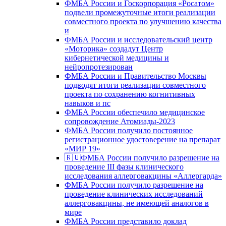
ФМБА России и Госкорпорация «Росатом»
подвели промежуточные итоги реализации
совместного проекта по улучшению качества
и
ФМБА России и исследовательский центр
«Моторика» создадут Центр
кибернетической медицины и
нейропротезирован
ФМБА России и Правительство Москвы
подводят итоги реализации совместного
проекта по сохранению когнитивных
навыков и пс
ФМБА России обеспечило медицинское
сопровождение Атомиады-2023
ФМБА России получило постоянное
регистрационное удостоверение на препарат
«МИР 19»
🇷🇺ФМБА России получило разрешение на
проведение III фазы клинического
исследования аллерговакцины «Аллергарда»
ФМБА России получило разрешение на
проведение клинических исследований
аллерговакцины, не имеющей аналогов в
мире
ФМБА России представило доклад