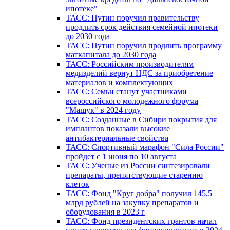
ипотеке"
ТАСС: Путин поручил правительству
продлить срок действия семейной ипотеки
до 2030 года
ТАСС: Путин поручил продлить программу
маткапитала до 2030 года
ТАСС: Российским производителям
медизделий вернут НДС за приобретение
материалов и комплектующих
ТАСС: Семьи станут участниками
всероссийского молодежного форума
"Машук" в 2024 году
ТАСС: Созданные в Сибири покрытия для
имплантов показали высокие
антибактериальные свойства
ТАСС: Спортивный марафон "Сила России"
пройдет с 1 июня по 10 августа
ТАСС: Ученые из России синтезировали
препараты, препятствующие старению
клеток
ТАСС: Фонд "Круг добра" получил 145,5
млрд рублей на закупку препаратов и
оборудования в 2023 г
ТАСС: Фонд президентских грантов начал