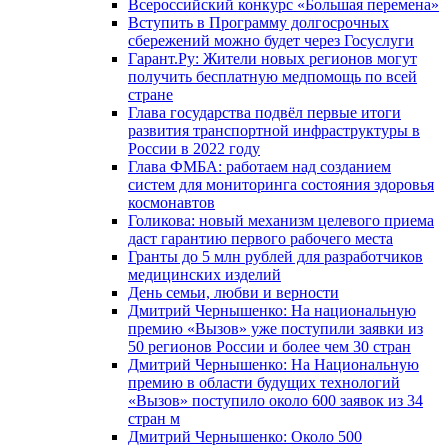
Всероссийский конкурс «Большая перемена»
Вступить в Программу долгосрочных
сбережений можно будет через Госуслуги
Гарант.Ру: Жители новых регионов могут
получить бесплатную медпомощь по всей
стране
Глава государства подвёл первые итоги
развития транспортной инфраструктуры в
России в 2022 году
Глава ФМБА: работаем над созданием
систем для мониторинга состояния здоровья
космонавтов
Голикова: новый механизм целевого приема
даст гарантию первого рабочего места
Гранты до 5 млн рублей для разработчиков
медицинских изделий
День семьи, любви и верности
Дмитрий Чернышенко: На национальную
премию «Вызов» уже поступили заявки из
50 регионов России и более чем 30 стран
Дмитрий Чернышенко: На Национальную
премию в области будущих технологий
«Вызов» поступило около 600 заявок из 34
стран м
Дмитрий Чернышенко: Около 500