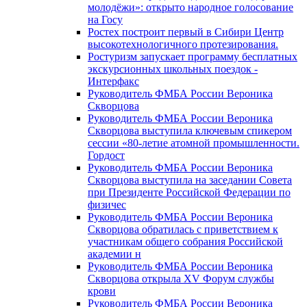
молодёжи»: открыто народное голосование
на Госу
Ростех построит первый в Сибири Центр
высокотехнологичного протезирования.
Ростуризм запускает программу бесплатных
экскурсионных школьных поездок -
Интерфакс
Руководитель ФМБА России Вероника
Скворцова
Руководитель ФМБА России Вероника
Скворцова выступила ключевым спикером
сессии «80-летие атомной промышленности.
Гордост
Руководитель ФМБА России Вероника
Скворцова выступила на заседании Совета
при Президенте Российской Федерации по
физичес
Руководитель ФМБА России Вероника
Скворцова обратилась с приветствием к
участникам общего собрания Российской
академии н
Руководитель ФМБА России Вероника
Скворцова открыла XV Форум службы
крови
Руководитель ФМБА России Вероника