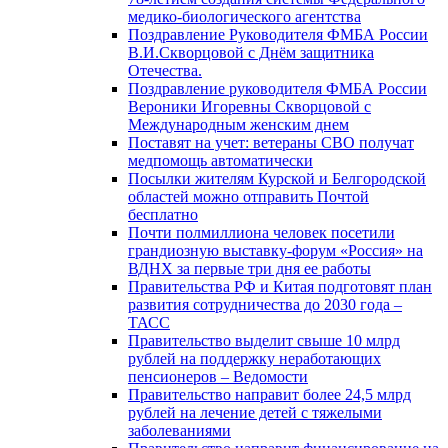
медико-биологического агентства
Поздравление Руководителя ФМБА России
В.И.Скворцовой с Днём защитника
Отечества.
Поздравление руководителя ФМБА России
Вероники Игоревны Скворцовой с
Международным женским днем
Поставят на учет: ветераны СВО получат
медпомощь автоматически
Посылки жителям Курской и Белгородской
областей можно отправить Почтой
бесплатно
Почти полмиллиона человек посетили
грандиозную выставку-форум «Россия» на
ВДНХ за первые три дня ее работы
Правительства РФ и Китая подготовят план
развития сотрудничества до 2030 года –
ТАСС
Правительство выделит свыше 10 млрд
рублей на поддержку неработающих
пенсионеров – Ведомости
Правительство направит более 24,5 млрд
рублей на лечение детей с тяжелыми
заболеваниями