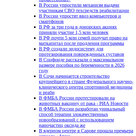
В России упростили механизм выдачи
участникам СВО техсредств реабилитации
В России упростят ввоз компьютеров и
смартфонов
В РФ за три года в донорских акциях
приняли участие 1,5 млн человек
В РФ почти 5 млн семей получат право на
маткапитал после продления программы
В РФ создали эндосистему для
протезирования поврежденных суставов
В Соцфонде рассказали о максимальном
размере пособия по беременности в 2026
году
В Сочи начинается строительство
крупнейшего в стране Федерального научно-
клинического центра спортивной медицины
и реаби
В ФМБА России протестировали на
животных вакцину от рака - РИА Новости
В ФМБА России разработан уникальный
способ терапии злокачественных
новообразований с использованием
наночастиц оксида же
В ядерном центре в Сарове прошла премьера