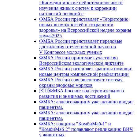
«Биомедицинские нейротехнологии: от
изучения живых систем к коррекции
патологий нервной с
ФМБА России представляет «Территорию
новых возможностей в сохранении
здоровья» на Всероссийской неделе охраны
труда-2025
ФМБА России представляет передовые
достижения отечественной науки на
V Конгрессе молодых ученых
ФМБА России принимает участие во
Всероссийском экологическом диктанте
ФМБА России расширяет границы помощи:
новые центры комплексной реабилитации
ФМБА России совершенствует систему
охраны здоровья моряков
🇷🇺ФМБА России: год стремительного
развития и значимых достижений
ФМБА: аллерговакцину уже активно вводят
пациентам.
ФМБА: аллерговакцину уже активно вводят
пациентам.
ФМБА: вакцины "КомбиМаб-1" и
"КомбиМаб-2" подавляют репликацию ВИЧ
у животных