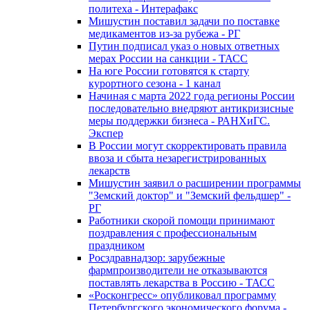
политеха - Интерафакс
Мишустин поставил задачи по поставке
медикаментов из-за рубежа - РГ
Путин подписал указ о новых ответных
мерах России на санкции - ТАСС
На юге России готовятся к старту
курортного сезона - 1 канал
Начиная с марта 2022 года регионы России
последовательно внедряют антикризисные
меры поддержки бизнеса - РАНХиГС.
Экспер
В России могут скорректировать правила
ввоза и сбыта незарегистрированных
лекарств
Мишустин заявил о расширении программы
"Земский доктор" и "Земский фельдшер" -
РГ
Работники скорой помощи принимают
поздравления с профессиональным
праздником
Росздравнадзор: зарубежные
фармпроизводители не отказываются
поставлять лекарства в Россию - ТАСС
«Росконгресс» опубликовал программу
Петербургского экономического форума -