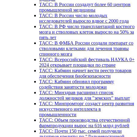
ТАСС: В России создадут более 60 центров
промышленной медицины
ТАСС: В России число молодых
исследователей выросло вдвое с 2000 года
ТАСС: В РФ число трансплантаций костного
мозга и стволовых клеток выросло на 50% за
пять лет
ТАСС: В ФМБА России создали препарат со
стволовыми клетками для лечения травмы
спинного мозга
ТАСС: Всероссийский фестиваль НАУКА 0+
2024 открывает площадки по стране
ТАСС: Кабмин начнет вести реестр товаров
для обеспечения биобезопасности
ТАСС: Кабмин обновил программу
содействия занятости молодежи
ТАСС: Минздрав расширил список
должностей медиков для "земских" выплат
ТАСС: Минпромторг создаст центр развития
искусственного интеллекта в
промышленности
ТАСС: Объем производства отечественной
фармпродукции вырос на 616 млрд рублей
ТАСС: Почти 150 тыс. семей получили
льготные кредиты по "Дальневосточной