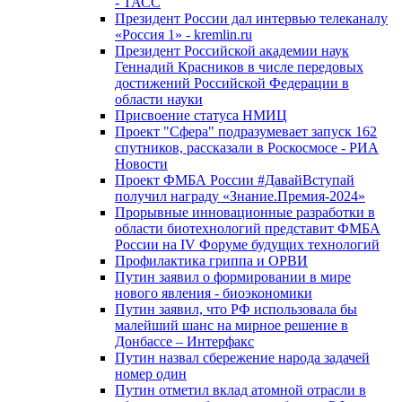
- ТАСС
Президент России дал интервью телеканалу
«Россия 1» - kremlin.ru
Президент Российской академии наук
Геннадий Красников в числе передовых
достижений Российской Федерации в
области науки
Присвоение статуса НМИЦ
Проект "Сфера" подразумевает запуск 162
спутников, рассказали в Роскосмосе - РИА
Новости
Проект ФМБА России #ДавайВступай
получил награду «Знание.Премия-2024»
Прорывные инновационные разработки в
области биотехнологий представит ФМБА
России на IV Форуме будущих технологий
Профилактика гриппа и ОРВИ
Путин заявил о формировании в мире
нового явления - биоэкономики
Путин заявил, что РФ использовала бы
малейший шанс на мирное решение в
Донбассе – Интерфакс
Путин назвал сбережение народа задачей
номер один
Путин отметил вклад атомной отрасли в