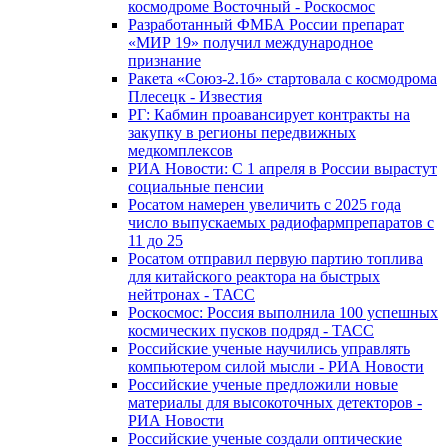
космодроме Восточный - Роскосмос
Разработанный ФМБА России препарат
«МИР 19» получил международное
признание
Ракета «Союз-2.1б» стартовала с космодрома
Плесецк - Известия
РГ: Кабмин проавансирует контракты на
закупку в регионы передвижных
медкомплексов
РИА Новости: С 1 апреля в России вырастут
социальные пенсии
Росатом намерен увеличить с 2025 года
число выпускаемых радиофармпрепаратов с
11 до 25
Росатом отправил первую партию топлива
для китайского реактора на быстрых
нейтронах - ТАСС
Роскосмос: Россия выполнила 100 успешных
космических пусков подряд - ТАСС
Российские ученые научились управлять
компьютером силой мысли - РИА Новости
Российские ученые предложили новые
материалы для высокоточных детекторов -
РИА Новости
Российские ученые создали оптические