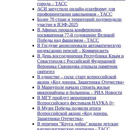
города – ТАСС
АСИ запустило онлайн-платформу для
профориентации школьников - ТАСС
Более 70 стран и территорий подтвердили
участие в ВЭФ-2025
В Афинах прошла конференция,
посвященная 77-й годовщине Великой
Победы над фашизмом - ТАСС
В Госдуме анонсировали автоматическую
индексацию пенсий – Коммерсантъ
В День воссоединения Республики Крым и
Севастополя с Российской Федерацией
Вероника Скворцова открыла памятник
святител
В единстве – сила: старт всероссийской
акции «Код донора. Защитники Отечества»
В Мариуполе начали строить жилые
микрорайоны и больницы – РИА Новости
В МГУ пройдут мероприятия
Всероссийского фестиваля НАУКА 0+
В Музее Победы подвели итоги
Всероссийской акции «Код донора.
Защитники Отечества»
В перечни "Круга добра" вошли детские
кардиологические операции - ТАСС