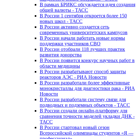
В рамках БРИКС обсуждается идея создания
общей валюты - ТАСС
В России 1 сентября откроется более 150
новых школ - ТАСС
В России активно создается сеть
современных университетских кампусов
В России начали работать новые нормы
поддержки участников СВО
В России отобрали 118 лучших практик
развития донорства
В России появится конкурс научных работ в
области медицины
В России разрабатывают способ защиты
реакторов АЭС - РИА Новости
В России разработали более эффективные
монокристаллы для диагностики рака - РИА
Новости
В России разработали систему связи для
подводных и подземных объектов - ТАСС
В России создали онлайн-платформу для
сравнения точности моделей укладки ДНК -
ТАСС
В России стартовал новый сезон
Всероссийской олимпиады студентов «Я —
профессионал»