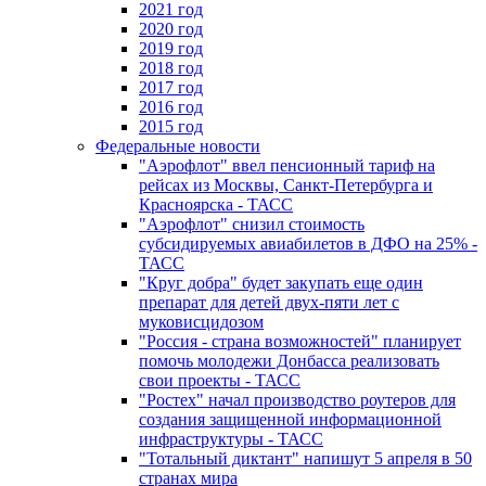
2021 год
2020 год
2019 год
2018 год
2017 год
2016 год
2015 год
Федеральные новости
"Аэрофлот" ввел пенсионный тариф на
рейсах из Москвы, Санкт-Петербурга и
Красноярска - ТАСС
"Аэрофлот" снизил стоимость
субсидируемых авиабилетов в ДФО на 25% -
ТАСС
"Круг добра" будет закупать еще один
препарат для детей двух-пяти лет с
муковисцидозом
"Россия - страна возможностей" планирует
помочь молодежи Донбасса реализовать
свои проекты - ТАСС
"Ростех" начал производство роутеров для
создания защищенной информационной
инфраструктуры - ТАСС
"Тотальный диктант" напишут 5 апреля в 50
странах мира