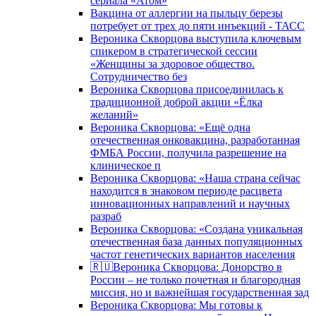
сериала «Атом»
Вакцина от аллергии на пыльцу березы
потребует от трех до пяти инъекций - ТАСС
Вероника Скворцова выступила ключевым
спикером в стратегической сессии
«Женщины за здоровое общество.
Сотрудничество без
Вероника Скворцова присоединилась к
традиционной доброй акции «Ёлка
желаний»
Вероника Скворцова: «Ещё одна
отечественная онковакцина, разработанная
ФМБА России, получила разрешение на
клиническое п
Вероника Скворцова: «Наша страна сейчас
находится в знаковом периоде расцвета
инновационных направлений и научных
разраб
Вероника Скворцова: «Создана уникальная
отечественная база данных популяционных
частот генетических вариантов населения
🇷🇺Вероника Скворцова: Донорство в
России – не только почетная и благородная
миссия, но и важнейшая государственная зад
Вероника Скворцова: Мы готовы к