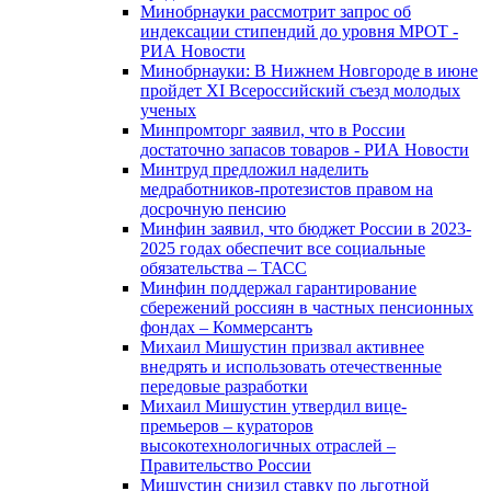
Минобрнауки рассмотрит запрос об
индексации стипендий до уровня МРОТ -
РИА Новости
Минобрнауки: В Нижнем Новгороде в июне
пройдет XI Всероссийский съезд молодых
ученых
Минпромторг заявил, что в России
достаточно запасов товаров - РИА Новости
Минтруд предложил наделить
медработников-протезистов правом на
досрочную пенсию
Минфин заявил, что бюджет России в 2023-
2025 годах обеспечит все социальные
обязательства – ТАСС
Минфин поддержал гарантирование
сбережений россиян в частных пенсионных
фондах – Коммерсантъ
Михаил Мишустин призвал активнее
внедрять и использовать отечественные
передовые разработки
Михаил Мишустин утвердил вице-
премьеров – кураторов
высокотехнологичных отраслей –
Правительство России
Мишустин снизил ставку по льготной