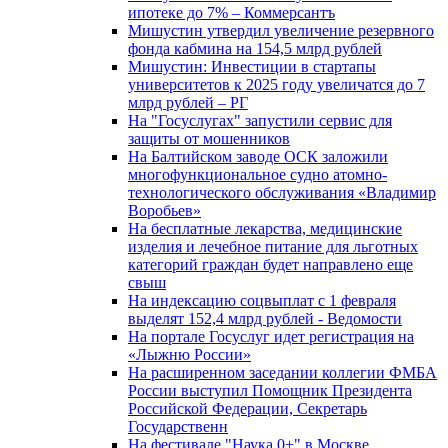
ипотеке до 7% – Коммерсантъ
Мишустин утвердил увеличение резервного
фонда кабмина на 154,5 млрд рублей
Мишустин: Инвестиции в стартапы
университетов к 2025 году увеличатся до 7
млрд рублей – РГ
На "Госуслугах" запустили сервис для
защиты от мошенников
На Балтийском заводе ОСК заложили
многофункциональное судно атомно-
технологического обслуживания «Владимир
Воробьев»
На бесплатные лекарства, медицинские
изделия и лечебное питание для льготных
категорий граждан будет направлено еще
свыш
На индексацию соцвыплат с 1 февраля
выделят 152,4 млрд рублей - Ведомости
На портале Госуслуг идет регистрация на
«Лыжню России»
На расширенном заседании коллегии ФМБА
России выступил Помощник Президента
Российской Федерации, Секретарь
Государственн
На фестивале "Наука 0+" в Москве