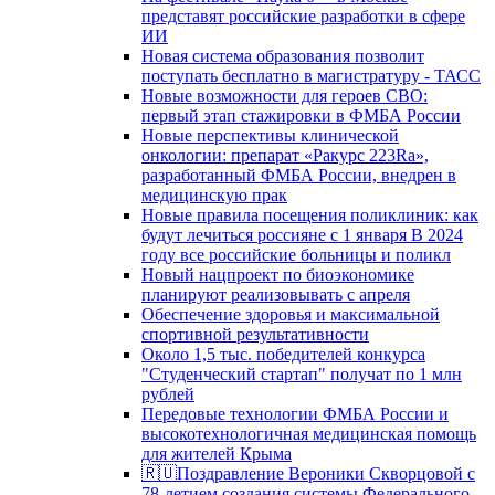
представят российские разработки в сфере
ИИ
Новая система образования позволит
поступать бесплатно в магистратуру - ТАСС
Новые возможности для героев СВО:
первый этап стажировки в ФМБА России
Новые перспективы клинической
онкологии: препарат «Ракурс 223Ra»,
разработанный ФМБА России, внедрен в
медицинскую прак
Новые правила посещения поликлиник: как
будут лечиться россияне с 1 января В 2024
году все российские больницы и поликл
Новый нацпроект по биоэкономике
планируют реализовывать с апреля
Обеспечение здоровья и максимальной
спортивной результативности
Около 1,5 тыс. победителей конкурса
"Студенческий стартап" получат по 1 млн
рублей
Передовые технологии ФМБА России и
высокотехнологичная медицинская помощь
для жителей Крыма
🇷🇺Поздравление Вероники Скворцовой с
78-летием создания системы Федерального