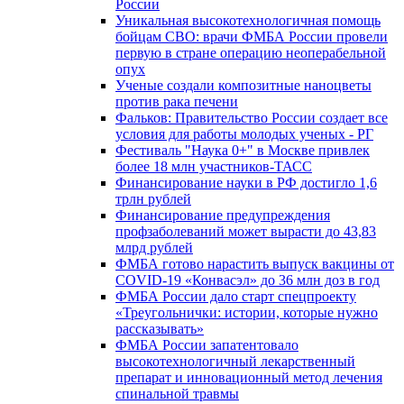
России
Уникальная высокотехнологичная помощь
бойцам СВО: врачи ФМБА России провели
первую в стране операцию неоперабельной
опух
Ученые создали композитные наноцветы
против рака печени
Фальков: Правительство России создает все
условия для работы молодых ученых - РГ
Фестиваль "Наука 0+" в Москве привлек
более 18 млн участников-ТАСС
Финансирование науки в РФ достигло 1,6
трлн рублей
Финансирование предупреждения
профзаболеваний может вырасти до 43,83
млрд рублей
ФМБА готово нарастить выпуск вакцины от
COVID-19 «Конвасэл» до 36 млн доз в год
ФМБА России дало старт спецпроекту
«Треугольнички: истории, которые нужно
рассказывать»
ФМБА России запатентовало
высокотехнологичный лекарственный
препарат и инновационный метод лечения
спинальной травмы