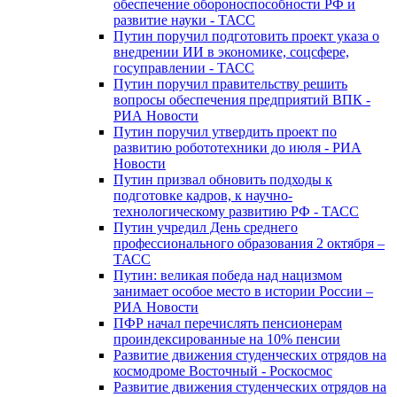
обеспечение обороноспособности РФ и
развитие науки - ТАСС
Путин поручил подготовить проект указа о
внедрении ИИ в экономике, соцсфере,
госуправлении - ТАСС
Путин поручил правительству решить
вопросы обеспечения предприятий ВПК -
РИА Новости
Путин поручил утвердить проект по
развитию робототехники до июля - РИА
Новости
Путин призвал обновить подходы к
подготовке кадров, к научно-
технологическому развитию РФ - ТАСС
Путин учредил День среднего
профессионального образования 2 октября –
ТАСС
Путин: великая победа над нацизмом
занимает особое место в истории России –
РИА Новости
ПФР начал перечислять пенсионерам
проиндексированные на 10% пенсии
Развитие движения студенческих отрядов на
космодроме Восточный - Роскосмос
Развитие движения студенческих отрядов на