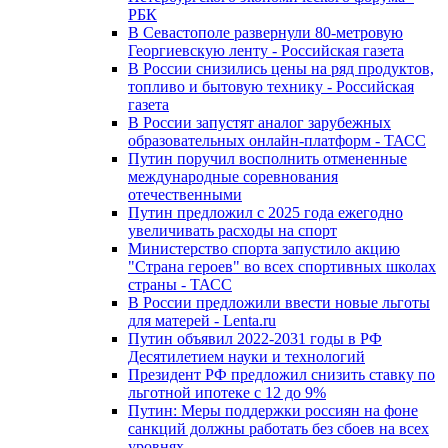
РБК
В Севастополе развернули 80-метровую
Георгиевскую ленту - Российская газета
В России снизились цены на ряд продуктов,
топливо и бытовую технику - Российская
газета
В России запустят аналог зарубежных
образовательных онлайн-платформ - ТАСС
Путин поручил восполнить отмененные
международные соревнования
отечественными
Путин предложил с 2025 года ежегодно
увеличивать расходы на спорт
Министерство спорта запустило акцию
"Страна героев" во всех спортивных школах
страны - ТАСС
В России предложили ввести новые льготы
для матерей - Lenta.ru
Путин объявил 2022-2031 годы в РФ
Десятилетием науки и технологий
Президент РФ предложил снизить ставку по
льготной ипотеке с 12 до 9%
Путин: Меры поддержки россиян на фоне
санкций должны работать без сбоев на всех
уровнях