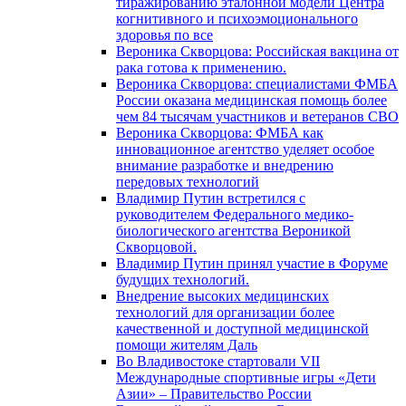
тиражированию эталонной модели Центра
когнитивного и психоэмоционального
здоровья по все
Вероника Скворцова: Российская вакцина от
рака готова к применению.
Вероника Скворцова: специалистами ФМБА
России оказана медицинская помощь более
чем 84 тысячам участников и ветеранов СВО
Вероника Скворцова: ФМБА как
инновационное агентство уделяет особое
внимание разработке и внедрению
передовых технологий
Владимир Путин встретился с
руководителем Федерального медико-
биологического агентства Вероникой
Скворцовой.
Владимир Путин принял участие в Форуме
будущих технологий.
Внедрение высоких медицинских
технологий для организации более
качественной и доступной медицинской
помощи жителям Даль
Во Владивостоке стартовали VII
Международные спортивные игры «Дети
Азии» – Правительство России