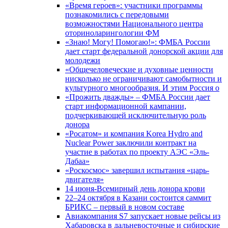
«Время героев»: участники программы
познакомились с передовыми
возможностями Национального центра
оториноларингологии ФМ
«Знаю! Могу! Помогаю!»: ФМБА России
дает старт федеральной донорской акции для
молодежи
«Общечеловеческие и духовные ценности
нисколько не ограничивают самобытности и
культурного многообразия. И этим Россия о
«Прожить дважды» – ФМБА России дает
старт информационной кампании,
подчеркивающей исключительную роль
донора
«Росатом» и компания Korea Hydro and
Nuclear Power заключили контракт на
участие в работах по проекту АЭС «Эль-
Дабаа»
«Роскосмос» завершил испытания «царь-
двигателя»
14 июня-Всемирный день донора крови
22–24 октября в Казани состоится саммит
БРИКС – первый в новом составе
Авиакомпания S7 запускает новые рейсы из
Хабаровска в дальневосточные и сибирские