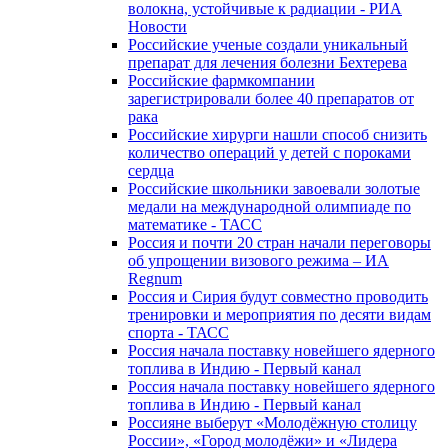
волокна, устойчивые к радиации - РИА
Новости
Российские ученые создали уникальный
препарат для лечения болезни Бехтерева
Российские фармкомпании
зарегистрировали более 40 препаратов от
рака
Российские хирурги нашли способ снизить
количество операций у детей с пороками
сердца
Российские школьники завоевали золотые
медали на международной олимпиаде по
математике - ТАСС
Россия и почти 20 стран начали переговоры
об упрощении визового режима – ИА
Regnum
Россия и Сирия будут совместно проводить
тренировки и мероприятия по десяти видам
спорта - ТАСС
Россия начала поставку новейшего ядерного
топлива в Индию - Первый канал
Россия начала поставку новейшего ядерного
топлива в Индию - Первый канал
Россияне выберут «Молодёжную столицу
России», «Город молодёжи» и «Лидера