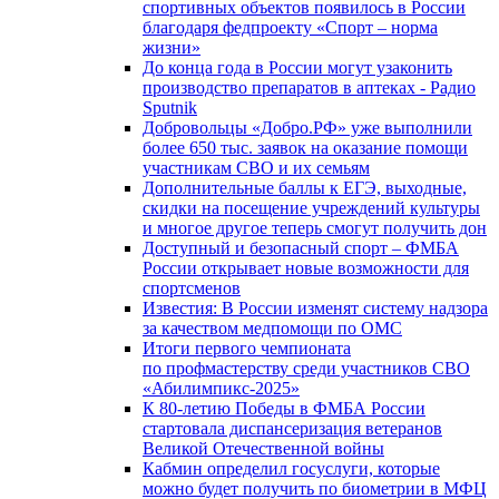
спортивных объектов появилось в России
благодаря федпроекту «Спорт – норма
жизни»
До конца года в России могут узаконить
производство препаратов в аптеках - Радио
Sputnik
Добровольцы «Добро.РФ» уже выполнили
более 650 тыс. заявок на оказание помощи
участникам СВО и их семьям
Дополнительные баллы к ЕГЭ, выходные,
скидки на посещение учреждений культуры
и многое другое теперь смогут получить дон
Доступный и безопасный спорт – ФМБА
России открывает новые возможности для
спортсменов
Известия: В России изменят систему надзора
за качеством медпомощи по ОМС
Итоги первого чемпионата
по профмастерству среди участников СВО
«Абилимпикс-2025»
К 80-летию Победы в ФМБА России
стартовала диспансеризация ветеранов
Великой Отечественной войны
Кабмин определил госуслуги, которые
можно будет получить по биометрии в МФЦ