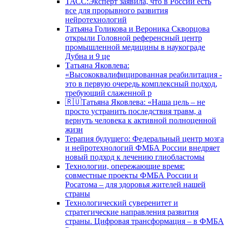
ТАСС:Эксперт заявила, что в России есть
все для прорывного развития
нейротехнологий
Татьяна Голикова и Вероника Скворцова
открыли Головной референсный центр
промышленной медицины в наукограде
Дубна и 9 це
Татьяна Яковлева:
«Высококвалифицированная реабилитация -
это в первую очередь комплексный подход,
требующий слаженной р
🇷🇺Татьяна Яковлева: «Наша цель – не
просто устранить последствия травм, а
вернуть человека к активной полноценной
жизн
Терапия будущего: Федеральный центр мозга
и нейротехнологий ФМБА России внедряет
новый подход к лечению глиобластомы
Технологии, опережающие время:
совместные проекты ФМБА России и
Росатома – для здоровья жителей нашей
страны
Технологический суверенитет и
стратегические направления развития
страны. Цифровая трансформация – в ФМБА