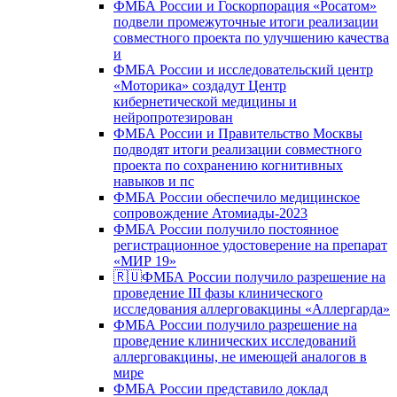
ФМБА России и Госкорпорация «Росатом»
подвели промежуточные итоги реализации
совместного проекта по улучшению качества
и
ФМБА России и исследовательский центр
«Моторика» создадут Центр
кибернетической медицины и
нейропротезирован
ФМБА России и Правительство Москвы
подводят итоги реализации совместного
проекта по сохранению когнитивных
навыков и пс
ФМБА России обеспечило медицинское
сопровождение Атомиады-2023
ФМБА России получило постоянное
регистрационное удостоверение на препарат
«МИР 19»
🇷🇺ФМБА России получило разрешение на
проведение III фазы клинического
исследования аллерговакцины «Аллергарда»
ФМБА России получило разрешение на
проведение клинических исследований
аллерговакцины, не имеющей аналогов в
мире
ФМБА России представило доклад