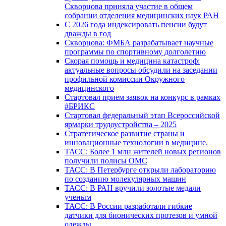
Скворцова приняла участие в общем
собрании отделения медицинских наук РАН
С 2026 года индексировать пенсии будут
дважды в год
Скворцова: ФМБА разрабатывает научные
программы по спортивному долголетию
Скорая помощь и медицина катастроф:
актуальные вопросы обсудили на заседании
профильной комиссии Окружного
медицинского
Стартовал прием заявок на конкурс в рамках
#БРИКС
Стартовал федеральный этап Всероссийской
ярмарки трудоустройства – 2025
Стратегическое развитие страны и
инновационные технологии в медицине.
ТАСС: Более 1 млн жителей новых регионов
получили полисы ОМС
ТАСС: В Петербурге открыли лабораторию
по созданию молекулярных машин
ТАСС: В РАН вручили золотые медали
ученым
ТАСС: В России разработали гибкие
датчики для бионических протезов и умной
одежды