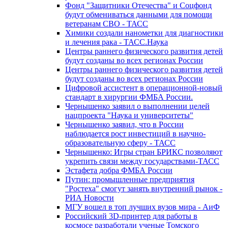
Фонд "Защитники Отечества" и Соцфонд
будут обмениваться данными для помощи
ветеранам СВО - ТАСС
Химики создали нанометки для диагностики
и лечения рака - ТАСС.Наука
Центры раннего физического развития детей
будут созданы во всех регионах России
Центры раннего физического развития детей
будут созданы во всех регионах России
Цифровой ассистент в операционной-новый
стандарт в хирургии ФМБА России.
Чернышенко заявил о выполнении целей
нацпроекта "Наука и университеты"
Чернышенко заявил, что в России
наблюдается рост инвестиций в научно-
образовательную сферу - ТАСС
Чернышенко: Игры стран БРИКС позволяют
укрепить связи между государствами-ТАСС
Эстафета добра ФМБА России
Путин: промышленные предприятия
"Ростеха" смогут занять внутренний рынок -
РИА Новости
МГУ вошел в топ лучших вузов мира - АиФ
Российский 3D-принтер для работы в
космосе разработали ученые Томского