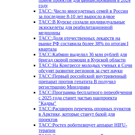
прием проектов для финансирования в 2024
году
ТАСС: Число многодетных семей в России
за последние 8-10 лет выросло вдвое
ТАСС:В Курске создали индивидуальные
экзоскелеты для реабилитационной
медицины
ТАСС:Доля отечественных лекарств на
рынке РФ составила более 38% по итогам I
квартала
ТАСС:Кабмин выделил 36 млн рублей для
бригад скорой помощи в Курской области
ТАСС:На Конгрессе молодых ученых в Сочи
обсудят развитие регионов за счет науки
ТАСС:Первый российский внутривенный
препарат против гепатита В получил
регистрацию Минздрава
ТАСС:Программа бесплатного переобучения
с 2025 года станет частью нацпроекта
"Кадры"
ТАСС:Расширен перечень опорных пунктов
в Арктике, которые станут базой для
проектов
ТАСС:Ростех роботизирует аппарат HIFU-
терапии