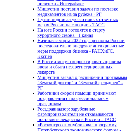
политеха - Интерафакс
Мишустин поставил задачи по поставке
медикаментов из-за рубежа - РГ
Путин подписал указ о новых ответных
мерах России на санкции - ТАСС
На юге России готовятся к старту
курортного сезона - 1 канал
Начиная с марта 2022 года регионы России
последовательно внедряют антикризисные
меры поддержки бизнеса - РАНХиГС.
Экспер
В России могут скорректировать правила
ввоза и сбыта незарегистрированных
лекарств
Мишустин заявил о расширении программы
"Земский доктор" и "Земский фельдшер" -
РГ
Работники скорой помощи принимают
поздравления с профессиональным
праздником
Росздравнадзор: зарубежные
фармпроизводители не отказываются
поставлять лекарства в Россию - ТАСС
«Росконгресс» опубликовал программу
Петербургского экономического форума -