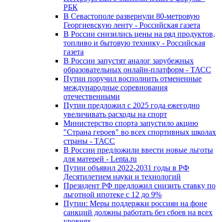
РБК
В Севастополе развернули 80-метровую
Георгиевскую ленту - Российская газета
В России снизились цены на ряд продуктов,
топливо и бытовую технику - Российская
газета
В России запустят аналог зарубежных
образовательных онлайн-платформ - ТАСС
Путин поручил восполнить отмененные
международные соревнования
отечественными
Путин предложил с 2025 года ежегодно
увеличивать расходы на спорт
Министерство спорта запустило акцию
"Страна героев" во всех спортивных школах
страны - ТАСС
В России предложили ввести новые льготы
для матерей - Lenta.ru
Путин объявил 2022-2031 годы в РФ
Десятилетием науки и технологий
Президент РФ предложил снизить ставку по
льготной ипотеке с 12 до 9%
Путин: Меры поддержки россиян на фоне
санкций должны работать без сбоев на всех
уровнях