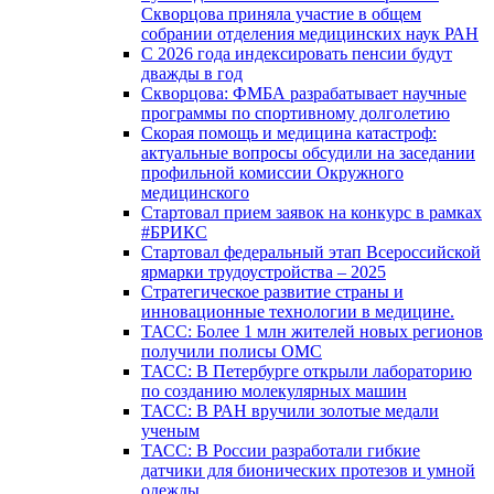
Скворцова приняла участие в общем
собрании отделения медицинских наук РАН
С 2026 года индексировать пенсии будут
дважды в год
Скворцова: ФМБА разрабатывает научные
программы по спортивному долголетию
Скорая помощь и медицина катастроф:
актуальные вопросы обсудили на заседании
профильной комиссии Окружного
медицинского
Стартовал прием заявок на конкурс в рамках
#БРИКС
Стартовал федеральный этап Всероссийской
ярмарки трудоустройства – 2025
Стратегическое развитие страны и
инновационные технологии в медицине.
ТАСС: Более 1 млн жителей новых регионов
получили полисы ОМС
ТАСС: В Петербурге открыли лабораторию
по созданию молекулярных машин
ТАСС: В РАН вручили золотые медали
ученым
ТАСС: В России разработали гибкие
датчики для бионических протезов и умной
одежды