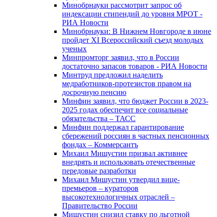
Минобрнауки рассмотрит запрос об
индексации стипендий до уровня МРОТ -
РИА Новости
Минобрнауки: В Нижнем Новгороде в июне
пройдет XI Всероссийский съезд молодых
ученых
Минпромторг заявил, что в России
достаточно запасов товаров - РИА Новости
Минтруд предложил наделить
медработников-протезистов правом на
досрочную пенсию
Минфин заявил, что бюджет России в 2023-
2025 годах обеспечит все социальные
обязательства – ТАСС
Минфин поддержал гарантирование
сбережений россиян в частных пенсионных
фондах – Коммерсантъ
Михаил Мишустин призвал активнее
внедрять и использовать отечественные
передовые разработки
Михаил Мишустин утвердил вице-
премьеров – кураторов
высокотехнологичных отраслей –
Правительство России
Мишустин снизил ставку по льготной