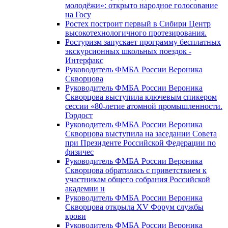
молодёжи»: открыто народное голосование
на Госу
Ростех построит первый в Сибири Центр
высокотехнологичного протезирования.
Ростуризм запускает программу бесплатных
экскурсионных школьных поездок -
Интерфакс
Руководитель ФМБА России Вероника
Скворцова
Руководитель ФМБА России Вероника
Скворцова выступила ключевым спикером
сессии «80-летие атомной промышленности.
Гордост
Руководитель ФМБА России Вероника
Скворцова выступила на заседании Совета
при Президенте Российской Федерации по
физичес
Руководитель ФМБА России Вероника
Скворцова обратилась с приветствием к
участникам общего собрания Российской
академии н
Руководитель ФМБА России Вероника
Скворцова открыла XV Форум службы
крови
Руководитель ФМБА России Вероника