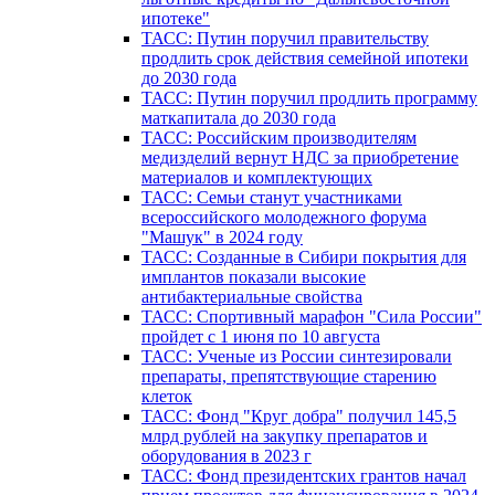
ипотеке"
ТАСС: Путин поручил правительству
продлить срок действия семейной ипотеки
до 2030 года
ТАСС: Путин поручил продлить программу
маткапитала до 2030 года
ТАСС: Российским производителям
медизделий вернут НДС за приобретение
материалов и комплектующих
ТАСС: Семьи станут участниками
всероссийского молодежного форума
"Машук" в 2024 году
ТАСС: Созданные в Сибири покрытия для
имплантов показали высокие
антибактериальные свойства
ТАСС: Спортивный марафон "Сила России"
пройдет с 1 июня по 10 августа
ТАСС: Ученые из России синтезировали
препараты, препятствующие старению
клеток
ТАСС: Фонд "Круг добра" получил 145,5
млрд рублей на закупку препаратов и
оборудования в 2023 г
ТАСС: Фонд президентских грантов начал