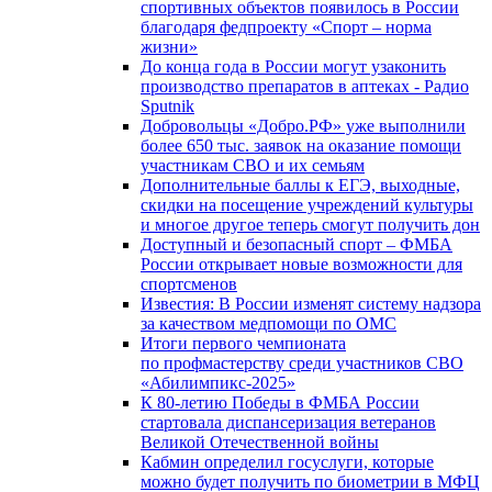
спортивных объектов появилось в России
благодаря федпроекту «Спорт – норма
жизни»
До конца года в России могут узаконить
производство препаратов в аптеках - Радио
Sputnik
Добровольцы «Добро.РФ» уже выполнили
более 650 тыс. заявок на оказание помощи
участникам СВО и их семьям
Дополнительные баллы к ЕГЭ, выходные,
скидки на посещение учреждений культуры
и многое другое теперь смогут получить дон
Доступный и безопасный спорт – ФМБА
России открывает новые возможности для
спортсменов
Известия: В России изменят систему надзора
за качеством медпомощи по ОМС
Итоги первого чемпионата
по профмастерству среди участников СВО
«Абилимпикс-2025»
К 80-летию Победы в ФМБА России
стартовала диспансеризация ветеранов
Великой Отечественной войны
Кабмин определил госуслуги, которые
можно будет получить по биометрии в МФЦ