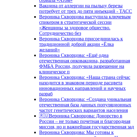
сериала «Атом»
Вакцина от аллергии на пыльцу березы
потребует от трех до пяти инъекций - ТАСС
Вероника Скворцова выступила ключевым
спикером в стратегической сессии
«Женщины за здоровое общество.
Сотрудничество без
Вероника Скворцова присоединилась к
традиционной доброй акции «Ёлка
желаний»
Вероника Скворцова: «Ещё одна
отечественная онковакцина, разработанная
ФМБА России, получила разрешение на
клиническое п
Вероника Скворцова: «Наша страна сейчас
находится в знаковом периоде расцвета
инновационных направлений и научных
разраб
Вероника Скворцова: «Создана уникальная
отечественная база данных популяционных
частот генетических вариантов населения
🇷🇺Вероника Скворцова: Донорство в
России – не только почетная и благородная
миссия, но и важнейшая государственная зад
Вероника Скворцова: Мы готовы к