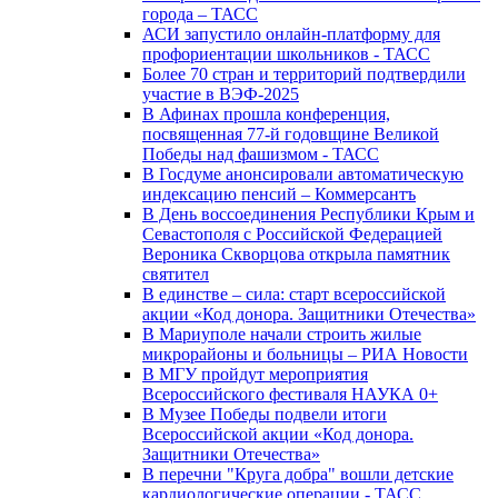
города – ТАСС
АСИ запустило онлайн-платформу для
профориентации школьников - ТАСС
Более 70 стран и территорий подтвердили
участие в ВЭФ-2025
В Афинах прошла конференция,
посвященная 77-й годовщине Великой
Победы над фашизмом - ТАСС
В Госдуме анонсировали автоматическую
индексацию пенсий – Коммерсантъ
В День воссоединения Республики Крым и
Севастополя с Российской Федерацией
Вероника Скворцова открыла памятник
святител
В единстве – сила: старт всероссийской
акции «Код донора. Защитники Отечества»
В Мариуполе начали строить жилые
микрорайоны и больницы – РИА Новости
В МГУ пройдут мероприятия
Всероссийского фестиваля НАУКА 0+
В Музее Победы подвели итоги
Всероссийской акции «Код донора.
Защитники Отечества»
В перечни "Круга добра" вошли детские
кардиологические операции - ТАСС