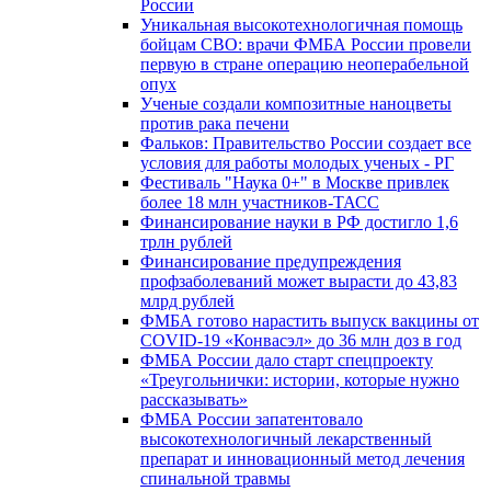
России
Уникальная высокотехнологичная помощь
бойцам СВО: врачи ФМБА России провели
первую в стране операцию неоперабельной
опух
Ученые создали композитные наноцветы
против рака печени
Фальков: Правительство России создает все
условия для работы молодых ученых - РГ
Фестиваль "Наука 0+" в Москве привлек
более 18 млн участников-ТАСС
Финансирование науки в РФ достигло 1,6
трлн рублей
Финансирование предупреждения
профзаболеваний может вырасти до 43,83
млрд рублей
ФМБА готово нарастить выпуск вакцины от
COVID-19 «Конвасэл» до 36 млн доз в год
ФМБА России дало старт спецпроекту
«Треугольнички: истории, которые нужно
рассказывать»
ФМБА России запатентовало
высокотехнологичный лекарственный
препарат и инновационный метод лечения
спинальной травмы