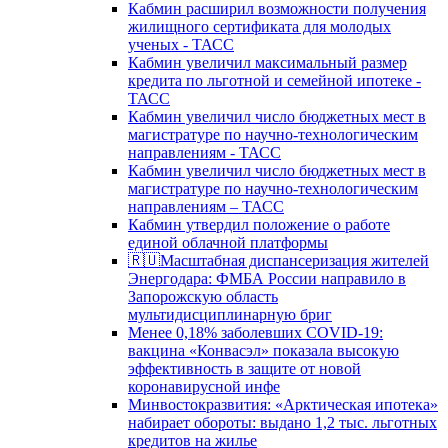
Кабмин расширил возможности получения
жилищного сертификата для молодых
ученых - ТАСС
Кабмин увеличил максимальный размер
кредита по льготной и семейной ипотеке -
ТАСС
Кабмин увеличил число бюджетных мест в
магистратуре по научно-технологическим
направлениям - ТАСС
Кабмин увеличил число бюджетных мест в
магистратуре по научно-технологическим
направлениям – ТАСС
Кабмин утвердил положение о работе
единой облачной платформы
🇷🇺Масштабная диспансеризация жителей
Энергодара: ФМБА России направило в
Запорожскую область
мультидисциплинарную бриг
Менее 0,18% заболевших COVID-19:
вакцина «Конвасэл» показала высокую
эффективность в защите от новой
коронавирусной инфе
Минвостокразвития: «Арктическая ипотека»
набирает обороты: выдано 1,2 тыс. льготных
кредитов на жилье