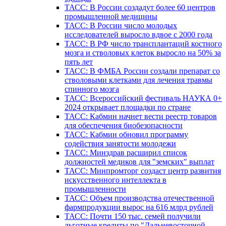
ТАСС: В России создадут более 60 центров
промышленной медицины
ТАСС: В России число молодых
исследователей выросло вдвое с 2000 года
ТАСС: В РФ число трансплантаций костного
мозга и стволовых клеток выросло на 50% за
пять лет
ТАСС: В ФМБА России создали препарат со
стволовыми клетками для лечения травмы
спинного мозга
ТАСС: Всероссийский фестиваль НАУКА 0+
2024 открывает площадки по стране
ТАСС: Кабмин начнет вести реестр товаров
для обеспечения биобезопасности
ТАСС: Кабмин обновил программу
содействия занятости молодежи
ТАСС: Минздрав расширил список
должностей медиков для "земских" выплат
ТАСС: Минпромторг создаст центр развития
искусственного интеллекта в
промышленности
ТАСС: Объем производства отечественной
фармпродукции вырос на 616 млрд рублей
ТАСС: Почти 150 тыс. семей получили
льготные кредиты по "Дальневосточной