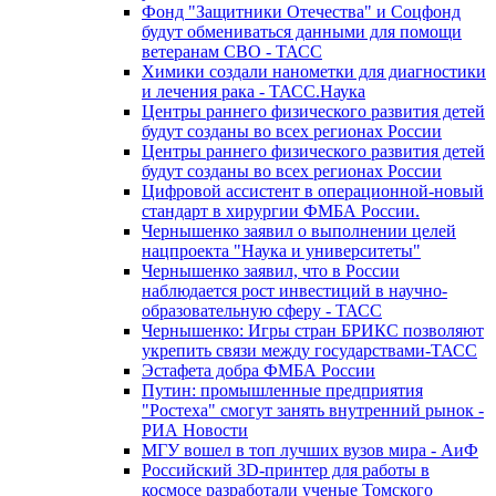
Фонд "Защитники Отечества" и Соцфонд
будут обмениваться данными для помощи
ветеранам СВО - ТАСС
Химики создали нанометки для диагностики
и лечения рака - ТАСС.Наука
Центры раннего физического развития детей
будут созданы во всех регионах России
Центры раннего физического развития детей
будут созданы во всех регионах России
Цифровой ассистент в операционной-новый
стандарт в хирургии ФМБА России.
Чернышенко заявил о выполнении целей
нацпроекта "Наука и университеты"
Чернышенко заявил, что в России
наблюдается рост инвестиций в научно-
образовательную сферу - ТАСС
Чернышенко: Игры стран БРИКС позволяют
укрепить связи между государствами-ТАСС
Эстафета добра ФМБА России
Путин: промышленные предприятия
"Ростеха" смогут занять внутренний рынок -
РИА Новости
МГУ вошел в топ лучших вузов мира - АиФ
Российский 3D-принтер для работы в
космосе разработали ученые Томского