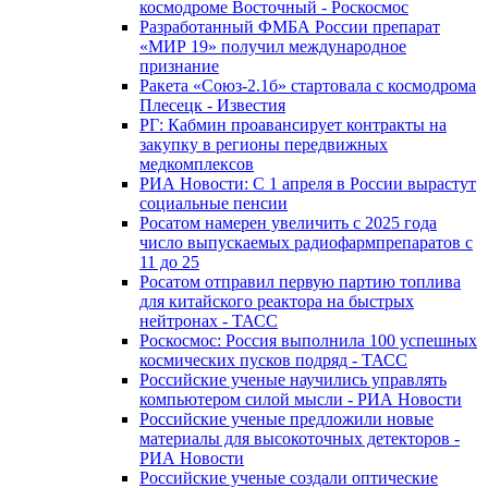
космодроме Восточный - Роскосмос
Разработанный ФМБА России препарат
«МИР 19» получил международное
признание
Ракета «Союз-2.1б» стартовала с космодрома
Плесецк - Известия
РГ: Кабмин проавансирует контракты на
закупку в регионы передвижных
медкомплексов
РИА Новости: С 1 апреля в России вырастут
социальные пенсии
Росатом намерен увеличить с 2025 года
число выпускаемых радиофармпрепаратов с
11 до 25
Росатом отправил первую партию топлива
для китайского реактора на быстрых
нейтронах - ТАСС
Роскосмос: Россия выполнила 100 успешных
космических пусков подряд - ТАСС
Российские ученые научились управлять
компьютером силой мысли - РИА Новости
Российские ученые предложили новые
материалы для высокоточных детекторов -
РИА Новости
Российские ученые создали оптические