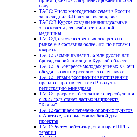
прием проектов для финансирования в 2024
году
ТАСС: Число многодетных семей в России
за последние 8-10 лет выросло вдвое
ТАСС:В Курске создали индивидуальные
экзоскелеты для реабилитационной
медицины
ТАСС:Доля отечественных лекарств на
рынке РФ составила более 38% по итогам I
квартала
ТАСС:Кабмин выделил 36 млн рублей для
бригад скорой помощи в Курской области
ТАСС:На Конгрессе молодых ученых в Сочи
обсудят развитие регионов за счет науки
ТАСС:Первый российский внутривенный
препарат против гепатита В получил
регистрацию Минздрава
ТАСС:Программа бесплатного переобучения
с 2025 года станет частью нацпроекта
"Кадры"
ТАСС:Расширен перечень опорных пунктов
в Арктике, которые станут базой для
проектов
ТАСС:Ростех роботизирует аппарат HIFU-
терапии