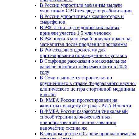
В России упростили механизм выдачи
участникам СВО техсредств реабилитации
В России упростят ввоз компьютеров и
смартфонов
В РФ за три года в донорских акциях
приняли участие 1,5 млн человек
В РФ почти 5 млн семей получат право на
маткапитал после продления программы
В РФ создали эндосистему для
протезирования поврежденных суставов
В Соцфонде рассказали о максимальном
размере пособия по беременности в 2026
году
В Сочи начинается строительство
крупнейшего в стране Федерального научно-
клинического центра спортивной медицины
и реаби
В ФМБА России протестировали на
животных вакцину от рака - РИА Новости
В ФМБА России разработан уникальный
способ терапии злокачественных
новообразований с использованием
наночастиц оксида же
В ядерном центре в Сарове прошла премьера