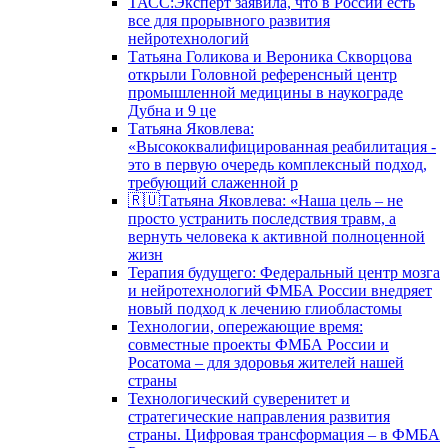
ТАСС:Эксперт заявила, что в России есть
все для прорывного развития
нейротехнологий
Татьяна Голикова и Вероника Скворцова
открыли Головной референсный центр
промышленной медицины в наукограде
Дубна и 9 це
Татьяна Яковлева:
«Высококвалифицированная реабилитация -
это в первую очередь комплексный подход,
требующий слаженной р
🇷🇺Татьяна Яковлева: «Наша цель – не
просто устранить последствия травм, а
вернуть человека к активной полноценной
жизн
Терапия будущего: Федеральный центр мозга
и нейротехнологий ФМБА России внедряет
новый подход к лечению глиобластомы
Технологии, опережающие время:
совместные проекты ФМБА России и
Росатома – для здоровья жителей нашей
страны
Технологический суверенитет и
стратегические направления развития
страны. Цифровая трансформация – в ФМБА