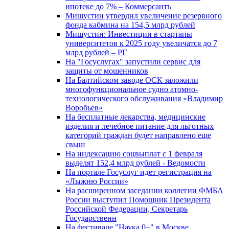
ипотеке до 7% – Коммерсантъ
Мишустин утвердил увеличение резервного
фонда кабмина на 154,5 млрд рублей
Мишустин: Инвестиции в стартапы
университетов к 2025 году увеличатся до 7
млрд рублей – РГ
На "Госуслугах" запустили сервис для
защиты от мошенников
На Балтийском заводе ОСК заложили
многофункциональное судно атомно-
технологического обслуживания «Владимир
Воробьев»
На бесплатные лекарства, медицинские
изделия и лечебное питание для льготных
категорий граждан будет направлено еще
свыш
На индексацию соцвыплат с 1 февраля
выделят 152,4 млрд рублей - Ведомости
На портале Госуслуг идет регистрация на
«Лыжню России»
На расширенном заседании коллегии ФМБА
России выступил Помощник Президента
Российской Федерации, Секретарь
Государственн
На фестивале "Наука 0+" в Москве