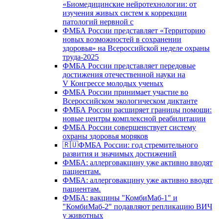
«Биомедицинские нейротехнологии: от
изучения живых систем к коррекции
патологий нервной с
ФМБА России представляет «Территорию
новых возможностей в сохранении
здоровья» на Всероссийской неделе охраны
труда-2025
ФМБА России представляет передовые
достижения отечественной науки на
V Конгрессе молодых ученых
ФМБА России принимает участие во
Всероссийском экологическом диктанте
ФМБА России расширяет границы помощи:
новые центры комплексной реабилитации
ФМБА России совершенствует систему
охраны здоровья моряков
🇷🇺ФМБА России: год стремительного
развития и значимых достижений
ФМБА: аллерговакцину уже активно вводят
пациентам.
ФМБА: аллерговакцину уже активно вводят
пациентам.
ФМБА: вакцины "КомбиМаб-1" и
"КомбиМаб-2" подавляют репликацию ВИЧ
у животных