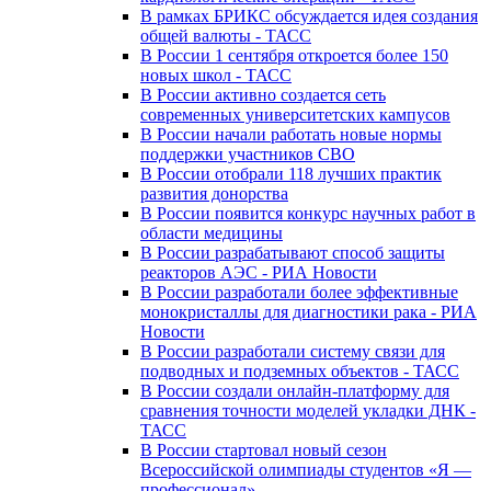
В рамках БРИКС обсуждается идея создания
общей валюты - ТАСС
В России 1 сентября откроется более 150
новых школ - ТАСС
В России активно создается сеть
современных университетских кампусов
В России начали работать новые нормы
поддержки участников СВО
В России отобрали 118 лучших практик
развития донорства
В России появится конкурс научных работ в
области медицины
В России разрабатывают способ защиты
реакторов АЭС - РИА Новости
В России разработали более эффективные
монокристаллы для диагностики рака - РИА
Новости
В России разработали систему связи для
подводных и подземных объектов - ТАСС
В России создали онлайн-платформу для
сравнения точности моделей укладки ДНК -
ТАСС
В России стартовал новый сезон
Всероссийской олимпиады студентов «Я —
профессионал»