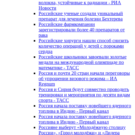
волокна, устойчивые к радиации - РИА
Новости
Российские ученые создали уникальный
препарат для лечения болезни Бехтерева
Российские фармкомпании
зарегистрировали более 40 препаратов от
рака
Российские хирурги нашли способ снизить
количество операций у детей с пороками
сердца
Российские школьники завоевали золотые
медали на международной олимпиаде по
математике - ТАСС
Россия и почти 20 стран начали переговоры
об упрощении визового режима – ИА
Regnum
Россия и Сирия будут совместно проводить
тренировки и мероприятия по десяти видам
спорта - ТАСС
Россия начала поставку новейшего ядерного
топлива в Индию - Первый канал
Россия начала поставку новейшего ядерного
топлива в Индию - Первый канал
Россияне выберут «Молодёжную столицу
России», «Город молодёжи» и «Лидера