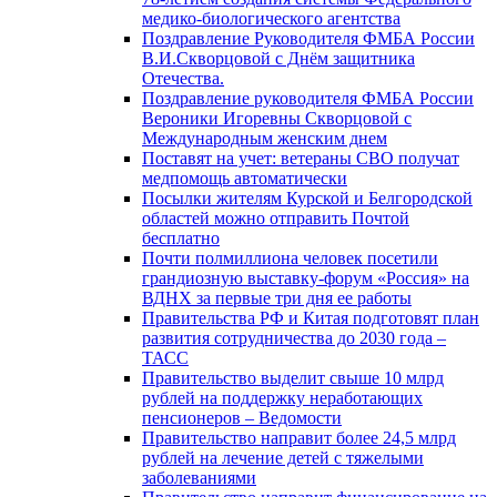
медико-биологического агентства
Поздравление Руководителя ФМБА России
В.И.Скворцовой с Днём защитника
Отечества.
Поздравление руководителя ФМБА России
Вероники Игоревны Скворцовой с
Международным женским днем
Поставят на учет: ветераны СВО получат
медпомощь автоматически
Посылки жителям Курской и Белгородской
областей можно отправить Почтой
бесплатно
Почти полмиллиона человек посетили
грандиозную выставку-форум «Россия» на
ВДНХ за первые три дня ее работы
Правительства РФ и Китая подготовят план
развития сотрудничества до 2030 года –
ТАСС
Правительство выделит свыше 10 млрд
рублей на поддержку неработающих
пенсионеров – Ведомости
Правительство направит более 24,5 млрд
рублей на лечение детей с тяжелыми
заболеваниями