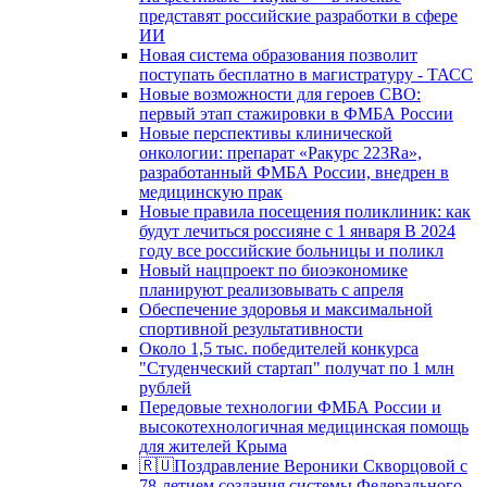
представят российские разработки в сфере
ИИ
Новая система образования позволит
поступать бесплатно в магистратуру - ТАСС
Новые возможности для героев СВО:
первый этап стажировки в ФМБА России
Новые перспективы клинической
онкологии: препарат «Ракурс 223Ra»,
разработанный ФМБА России, внедрен в
медицинскую прак
Новые правила посещения поликлиник: как
будут лечиться россияне с 1 января В 2024
году все российские больницы и поликл
Новый нацпроект по биоэкономике
планируют реализовывать с апреля
Обеспечение здоровья и максимальной
спортивной результативности
Около 1,5 тыс. победителей конкурса
"Студенческий стартап" получат по 1 млн
рублей
Передовые технологии ФМБА России и
высокотехнологичная медицинская помощь
для жителей Крыма
🇷🇺Поздравление Вероники Скворцовой с
78-летием создания системы Федерального