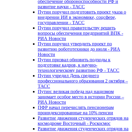
обеспечение обороноспособности РФ и
развитие науки - ТАСС
Путин поручил подготовить проект указа о
внедрении ИИ в экономике, соцсфере,
госуправлении - ТАСС
Путин поручил правительству решить
вопросы обеспечения предприятий ВПК -
РИА Новости
Путин поручил утвердить проект по
развитию робототехники до июля - РИА
Новости
Путин призвал обновить подходы к
подготовке кадров, к научно-
технологическому развитию РФ - ТАСС
Путин учредил День среднего
профессионального образования 2 октября –
ТАСС
Путин: великая победа над нацизмом
занимает особое место в истории России –
РИА Новости
ПФР начал перечислять пенсионерам
проиндексированные на 10% пенсии
Развитие движения студенческих отрядов на
космодроме Восточный - Роскосмос
Развитие движения студенческих отрядов на