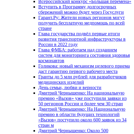
Всероссийский конкурс «Большая перемена»
Вступить в Программу долгосрочных
сбережений можно будет через Госуслуги
Гарант.Ру: Жители новых регионов могут
получить бесплатную медпомощь по всей
стране
Глава государства подвёл первые итоги
развития транспортной инфраструктуры в
России в 2022 году
Глава ФМБА: работаем над созданием
систем для мониторинга состояния здоровья
космонавтов
Голикова: новый механизм целевого приема
даст гарантию первого рабочего места
Гранты до 5 млн рублей для разработчиков
медицинских изделий
День семьи, любви и верности
Дмитрий Чернышенко: На национальную
премию «Вызов» уже поступили заявки из
50 регионов России и более чем 30 стран
Дмитрий Чернышенко: На Национальную
премию в области будущих технологий
«Вызов» поступило около 600 заявок из 34
стран м
Дмитрий Чернышенко: Около 500