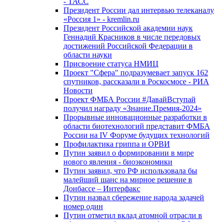
- ТАСС
Президент России дал интервью телеканалу
«Россия 1» - kremlin.ru
Президент Российской академии наук
Геннадий Красников в числе передовых
достижений Российской Федерации в
области науки
Присвоение статуса НМИЦ
Проект "Сфера" подразумевает запуск 162
спутников, рассказали в Роскосмосе - РИА
Новости
Проект ФМБА России #ДавайВступай
получил награду «Знание.Премия-2024»
Прорывные инновационные разработки в
области биотехнологий представит ФМБА
России на IV Форуме будущих технологий
Профилактика гриппа и ОРВИ
Путин заявил о формировании в мире
нового явления - биоэкономики
Путин заявил, что РФ использовала бы
малейший шанс на мирное решение в
Донбассе – Интерфакс
Путин назвал сбережение народа задачей
номер один
Путин отметил вклад атомной отрасли в