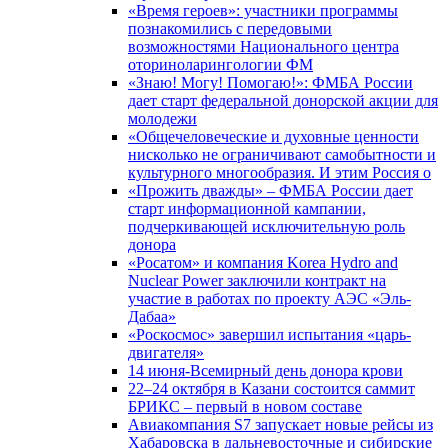
«Время героев»: участники программы
познакомились с передовыми
возможностями Национального центра
оториноларингологии ФМ
«Знаю! Могу! Помогаю!»: ФМБА России
дает старт федеральной донорской акции для
молодежи
«Общечеловеческие и духовные ценности
нисколько не ограничивают самобытности и
культурного многообразия. И этим Россия о
«Прожить дважды» – ФМБА России дает
старт информационной кампании,
подчеркивающей исключительную роль
донора
«Росатом» и компания Korea Hydro and
Nuclear Power заключили контракт на
участие в работах по проекту АЭС «Эль-
Дабаа»
«Роскосмос» завершил испытания «царь-
двигателя»
14 июня-Всемирный день донора крови
22–24 октября в Казани состоится саммит
БРИКС – первый в новом составе
Авиакомпания S7 запускает новые рейсы из
Хабаровска в дальневосточные и сибирские