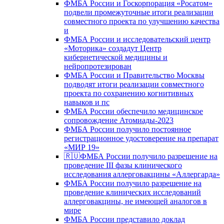
ФМБА России и Госкорпорация «Росатом»
подвели промежуточные итоги реализации
совместного проекта по улучшению качества
и
ФМБА России и исследовательский центр
«Моторика» создадут Центр
кибернетической медицины и
нейропротезирован
ФМБА России и Правительство Москвы
подводят итоги реализации совместного
проекта по сохранению когнитивных
навыков и пс
ФМБА России обеспечило медицинское
сопровождение Атомиады-2023
ФМБА России получило постоянное
регистрационное удостоверение на препарат
«МИР 19»
🇷🇺ФМБА России получило разрешение на
проведение III фазы клинического
исследования аллерговакцины «Аллергарда»
ФМБА России получило разрешение на
проведение клинических исследований
аллерговакцины, не имеющей аналогов в
мире
ФМБА России представило доклад