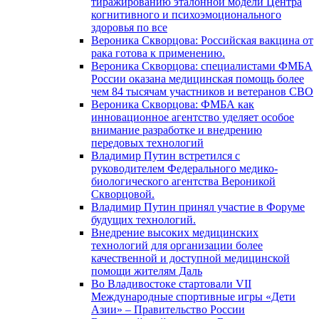
тиражированию эталонной модели Центра
когнитивного и психоэмоционального
здоровья по все
Вероника Скворцова: Российская вакцина от
рака готова к применению.
Вероника Скворцова: специалистами ФМБА
России оказана медицинская помощь более
чем 84 тысячам участников и ветеранов СВО
Вероника Скворцова: ФМБА как
инновационное агентство уделяет особое
внимание разработке и внедрению
передовых технологий
Владимир Путин встретился с
руководителем Федерального медико-
биологического агентства Вероникой
Скворцовой.
Владимир Путин принял участие в Форуме
будущих технологий.
Внедрение высоких медицинских
технологий для организации более
качественной и доступной медицинской
помощи жителям Даль
Во Владивостоке стартовали VII
Международные спортивные игры «Дети
Азии» – Правительство России