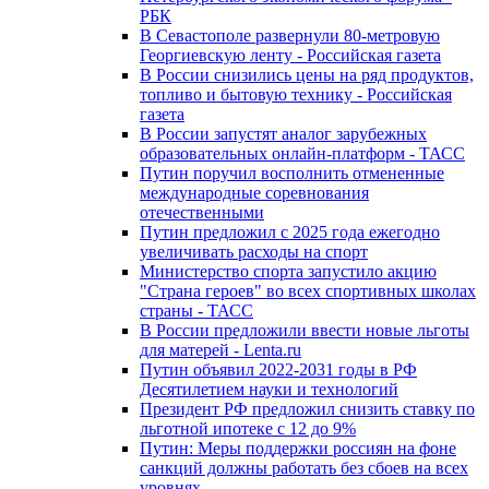
РБК
В Севастополе развернули 80-метровую
Георгиевскую ленту - Российская газета
В России снизились цены на ряд продуктов,
топливо и бытовую технику - Российская
газета
В России запустят аналог зарубежных
образовательных онлайн-платформ - ТАСС
Путин поручил восполнить отмененные
международные соревнования
отечественными
Путин предложил с 2025 года ежегодно
увеличивать расходы на спорт
Министерство спорта запустило акцию
"Страна героев" во всех спортивных школах
страны - ТАСС
В России предложили ввести новые льготы
для матерей - Lenta.ru
Путин объявил 2022-2031 годы в РФ
Десятилетием науки и технологий
Президент РФ предложил снизить ставку по
льготной ипотеке с 12 до 9%
Путин: Меры поддержки россиян на фоне
санкций должны работать без сбоев на всех
уровнях