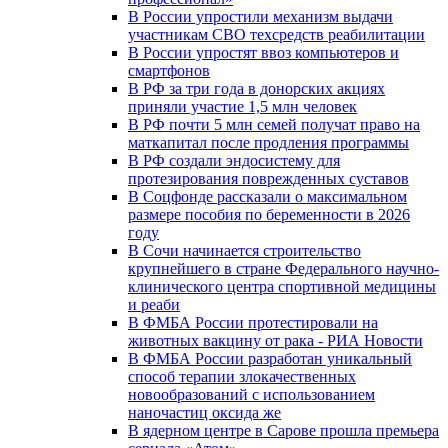
В России упростили механизм выдачи
участникам СВО техсредств реабилитации
В России упростят ввоз компьютеров и
смартфонов
В РФ за три года в донорских акциях
приняли участие 1,5 млн человек
В РФ почти 5 млн семей получат право на
маткапитал после продления программы
В РФ создали эндосистему для
протезирования поврежденных суставов
В Соцфонде рассказали о максимальном
размере пособия по беременности в 2026
году
В Сочи начинается строительство
крупнейшего в стране Федерального научно-
клинического центра спортивной медицины
и реаби
В ФМБА России протестировали на
животных вакцину от рака - РИА Новости
В ФМБА России разработан уникальный
способ терапии злокачественных
новообразований с использованием
наночастиц оксида же
В ядерном центре в Сарове прошла премьера