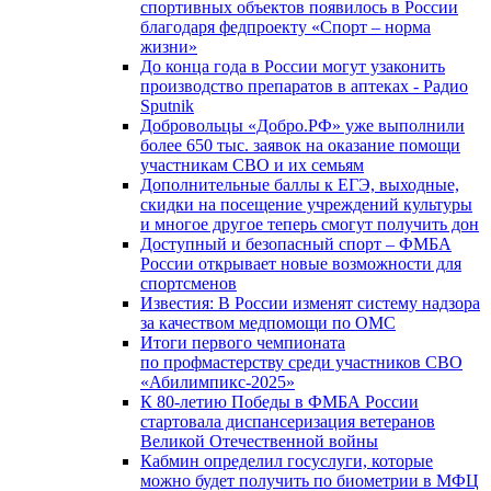
спортивных объектов появилось в России
благодаря федпроекту «Спорт – норма
жизни»
До конца года в России могут узаконить
производство препаратов в аптеках - Радио
Sputnik
Добровольцы «Добро.РФ» уже выполнили
более 650 тыс. заявок на оказание помощи
участникам СВО и их семьям
Дополнительные баллы к ЕГЭ, выходные,
скидки на посещение учреждений культуры
и многое другое теперь смогут получить дон
Доступный и безопасный спорт – ФМБА
России открывает новые возможности для
спортсменов
Известия: В России изменят систему надзора
за качеством медпомощи по ОМС
Итоги первого чемпионата
по профмастерству среди участников СВО
«Абилимпикс-2025»
К 80-летию Победы в ФМБА России
стартовала диспансеризация ветеранов
Великой Отечественной войны
Кабмин определил госуслуги, которые
можно будет получить по биометрии в МФЦ