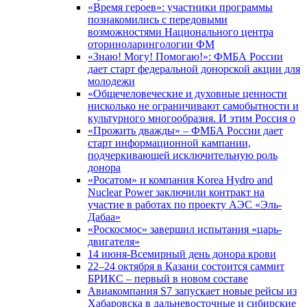
«Время героев»: участники программы
познакомились с передовыми
возможностями Национального центра
оториноларингологии ФМ
«Знаю! Могу! Помогаю!»: ФМБА России
дает старт федеральной донорской акции для
молодежи
«Общечеловеческие и духовные ценности
нисколько не ограничивают самобытности и
культурного многообразия. И этим Россия о
«Прожить дважды» – ФМБА России дает
старт информационной кампании,
подчеркивающей исключительную роль
донора
«Росатом» и компания Korea Hydro and
Nuclear Power заключили контракт на
участие в работах по проекту АЭС «Эль-
Дабаа»
«Роскосмос» завершил испытания «царь-
двигателя»
14 июня-Всемирный день донора крови
22–24 октября в Казани состоится саммит
БРИКС – первый в новом составе
Авиакомпания S7 запускает новые рейсы из
Хабаровска в дальневосточные и сибирские