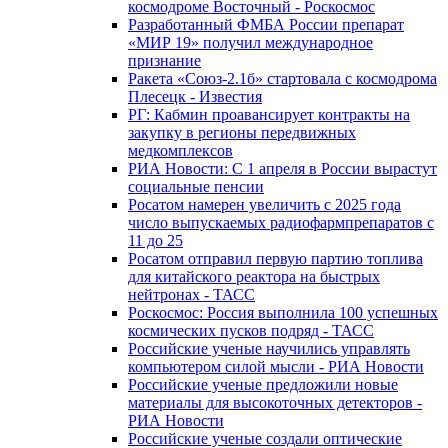
космодроме Восточный - Роскосмос
Разработанный ФМБА России препарат
«МИР 19» получил международное
признание
Ракета «Союз-2.1б» стартовала с космодрома
Плесецк - Известия
РГ: Кабмин проавансирует контракты на
закупку в регионы передвижных
медкомплексов
РИА Новости: С 1 апреля в России вырастут
социальные пенсии
Росатом намерен увеличить с 2025 года
число выпускаемых радиофармпрепаратов с
11 до 25
Росатом отправил первую партию топлива
для китайского реактора на быстрых
нейтронах - ТАСС
Роскосмос: Россия выполнила 100 успешных
космических пусков подряд - ТАСС
Российские ученые научились управлять
компьютером силой мысли - РИА Новости
Российские ученые предложили новые
материалы для высокоточных детекторов -
РИА Новости
Российские ученые создали оптические