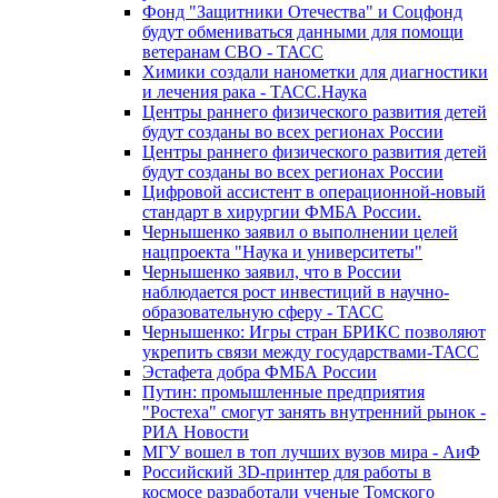
Фонд "Защитники Отечества" и Соцфонд
будут обмениваться данными для помощи
ветеранам СВО - ТАСС
Химики создали нанометки для диагностики
и лечения рака - ТАСС.Наука
Центры раннего физического развития детей
будут созданы во всех регионах России
Центры раннего физического развития детей
будут созданы во всех регионах России
Цифровой ассистент в операционной-новый
стандарт в хирургии ФМБА России.
Чернышенко заявил о выполнении целей
нацпроекта "Наука и университеты"
Чернышенко заявил, что в России
наблюдается рост инвестиций в научно-
образовательную сферу - ТАСС
Чернышенко: Игры стран БРИКС позволяют
укрепить связи между государствами-ТАСС
Эстафета добра ФМБА России
Путин: промышленные предприятия
"Ростеха" смогут занять внутренний рынок -
РИА Новости
МГУ вошел в топ лучших вузов мира - АиФ
Российский 3D-принтер для работы в
космосе разработали ученые Томского