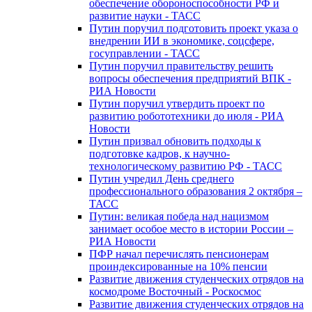
обеспечение обороноспособности РФ и
развитие науки - ТАСС
Путин поручил подготовить проект указа о
внедрении ИИ в экономике, соцсфере,
госуправлении - ТАСС
Путин поручил правительству решить
вопросы обеспечения предприятий ВПК -
РИА Новости
Путин поручил утвердить проект по
развитию робототехники до июля - РИА
Новости
Путин призвал обновить подходы к
подготовке кадров, к научно-
технологическому развитию РФ - ТАСС
Путин учредил День среднего
профессионального образования 2 октября –
ТАСС
Путин: великая победа над нацизмом
занимает особое место в истории России –
РИА Новости
ПФР начал перечислять пенсионерам
проиндексированные на 10% пенсии
Развитие движения студенческих отрядов на
космодроме Восточный - Роскосмос
Развитие движения студенческих отрядов на