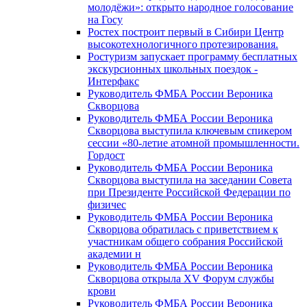
молодёжи»: открыто народное голосование
на Госу
Ростех построит первый в Сибири Центр
высокотехнологичного протезирования.
Ростуризм запускает программу бесплатных
экскурсионных школьных поездок -
Интерфакс
Руководитель ФМБА России Вероника
Скворцова
Руководитель ФМБА России Вероника
Скворцова выступила ключевым спикером
сессии «80-летие атомной промышленности.
Гордост
Руководитель ФМБА России Вероника
Скворцова выступила на заседании Совета
при Президенте Российской Федерации по
физичес
Руководитель ФМБА России Вероника
Скворцова обратилась с приветствием к
участникам общего собрания Российской
академии н
Руководитель ФМБА России Вероника
Скворцова открыла XV Форум службы
крови
Руководитель ФМБА России Вероника