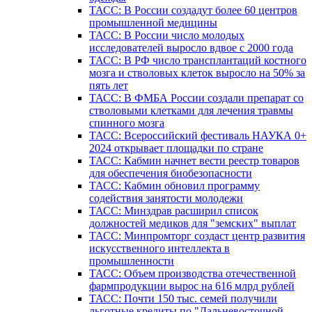
ТАСС: В России создадут более 60 центров
промышленной медицины
ТАСС: В России число молодых
исследователей выросло вдвое с 2000 года
ТАСС: В РФ число трансплантаций костного
мозга и стволовых клеток выросло на 50% за
пять лет
ТАСС: В ФМБА России создали препарат со
стволовыми клетками для лечения травмы
спинного мозга
ТАСС: Всероссийский фестиваль НАУКА 0+
2024 открывает площадки по стране
ТАСС: Кабмин начнет вести реестр товаров
для обеспечения биобезопасности
ТАСС: Кабмин обновил программу
содействия занятости молодежи
ТАСС: Минздрав расширил список
должностей медиков для "земских" выплат
ТАСС: Минпромторг создаст центр развития
искусственного интеллекта в
промышленности
ТАСС: Объем производства отечественной
фармпродукции вырос на 616 млрд рублей
ТАСС: Почти 150 тыс. семей получили
льготные кредиты по "Дальневосточной