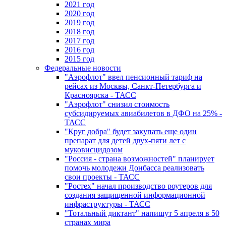
2021 год
2020 год
2019 год
2018 год
2017 год
2016 год
2015 год
Федеральные новости
"Аэрофлот" ввел пенсионный тариф на
рейсах из Москвы, Санкт-Петербурга и
Красноярска - ТАСС
"Аэрофлот" снизил стоимость
субсидируемых авиабилетов в ДФО на 25% -
ТАСС
"Круг добра" будет закупать еще один
препарат для детей двух-пяти лет с
муковисцидозом
"Россия - страна возможностей" планирует
помочь молодежи Донбасса реализовать
свои проекты - ТАСС
"Ростех" начал производство роутеров для
создания защищенной информационной
инфраструктуры - ТАСС
"Тотальный диктант" напишут 5 апреля в 50
странах мира