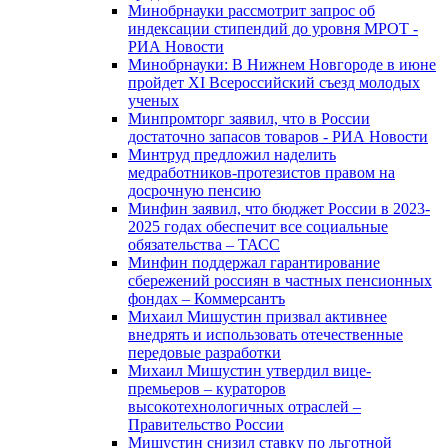
Минобрнауки рассмотрит запрос об
индексации стипендий до уровня МРОТ -
РИА Новости
Минобрнауки: В Нижнем Новгороде в июне
пройдет XI Всероссийский съезд молодых
ученых
Минпромторг заявил, что в России
достаточно запасов товаров - РИА Новости
Минтруд предложил наделить
медработников-протезистов правом на
досрочную пенсию
Минфин заявил, что бюджет России в 2023-
2025 годах обеспечит все социальные
обязательства – ТАСС
Минфин поддержал гарантирование
сбережений россиян в частных пенсионных
фондах – Коммерсантъ
Михаил Мишустин призвал активнее
внедрять и использовать отечественные
передовые разработки
Михаил Мишустин утвердил вице-
премьеров – кураторов
высокотехнологичных отраслей –
Правительство России
Мишустин снизил ставку по льготной