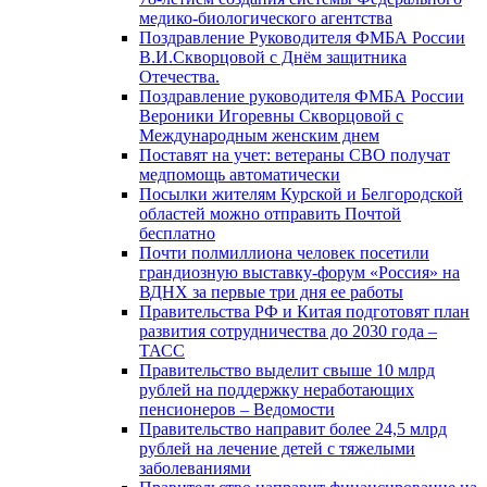
медико-биологического агентства
Поздравление Руководителя ФМБА России
В.И.Скворцовой с Днём защитника
Отечества.
Поздравление руководителя ФМБА России
Вероники Игоревны Скворцовой с
Международным женским днем
Поставят на учет: ветераны СВО получат
медпомощь автоматически
Посылки жителям Курской и Белгородской
областей можно отправить Почтой
бесплатно
Почти полмиллиона человек посетили
грандиозную выставку-форум «Россия» на
ВДНХ за первые три дня ее работы
Правительства РФ и Китая подготовят план
развития сотрудничества до 2030 года –
ТАСС
Правительство выделит свыше 10 млрд
рублей на поддержку неработающих
пенсионеров – Ведомости
Правительство направит более 24,5 млрд
рублей на лечение детей с тяжелыми
заболеваниями