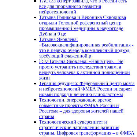
ТАСС:Эксперт заявила, что в России есть
все для прорывного развития
нейротехнологий
Татьяна Голикова и Вероника Скворцова
открыли Головной референсный центр
промышленной медицины в наукограде
Дубна и 9 це
Татьяна Яковлева:
«Высококвалифицированная реабилитация -
это в первую очередь комплексный подход,
требующий слаженной р
🇷🇺Татьяна Яковлева: «Наша цель – не
просто устранить последствия травм, а
вернуть человека к активной полноценной
жизн
Терапия будущего: Федеральный центр мозга
и нейротехнологий ФМБА России внедряет
новый подход к лечению глиобластомы
Технологии, опережающие время:
совместные проекты ФМБА России и
Росатома – для здоровья жителей нашей
страны
Технологический суверенитет и
стратегические направления развития
страны. Цифровая трансформация – в ФМБА