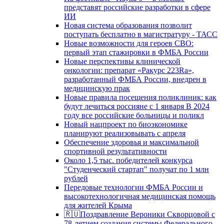
представят российские разработки в сфере
ИИ
Новая система образования позволит
поступать бесплатно в магистратуру - ТАСС
Новые возможности для героев СВО:
первый этап стажировки в ФМБА России
Новые перспективы клинической
онкологии: препарат «Ракурс 223Ra»,
разработанный ФМБА России, внедрен в
медицинскую прак
Новые правила посещения поликлиник: как
будут лечиться россияне с 1 января В 2024
году все российские больницы и поликл
Новый нацпроект по биоэкономике
планируют реализовывать с апреля
Обеспечение здоровья и максимальной
спортивной результативности
Около 1,5 тыс. победителей конкурса
"Студенческий стартап" получат по 1 млн
рублей
Передовые технологии ФМБА России и
высокотехнологичная медицинская помощь
для жителей Крыма
🇷🇺Поздравление Вероники Скворцовой с
78-летием создания системы Федерального