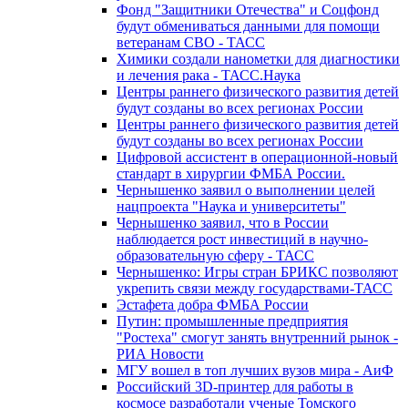
Фонд "Защитники Отечества" и Соцфонд
будут обмениваться данными для помощи
ветеранам СВО - ТАСС
Химики создали нанометки для диагностики
и лечения рака - ТАСС.Наука
Центры раннего физического развития детей
будут созданы во всех регионах России
Центры раннего физического развития детей
будут созданы во всех регионах России
Цифровой ассистент в операционной-новый
стандарт в хирургии ФМБА России.
Чернышенко заявил о выполнении целей
нацпроекта "Наука и университеты"
Чернышенко заявил, что в России
наблюдается рост инвестиций в научно-
образовательную сферу - ТАСС
Чернышенко: Игры стран БРИКС позволяют
укрепить связи между государствами-ТАСС
Эстафета добра ФМБА России
Путин: промышленные предприятия
"Ростеха" смогут занять внутренний рынок -
РИА Новости
МГУ вошел в топ лучших вузов мира - АиФ
Российский 3D-принтер для работы в
космосе разработали ученые Томского