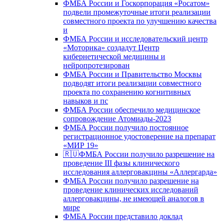
ФМБА России и Госкорпорация «Росатом»
подвели промежуточные итоги реализации
совместного проекта по улучшению качества
и
ФМБА России и исследовательский центр
«Моторика» создадут Центр
кибернетической медицины и
нейропротезирован
ФМБА России и Правительство Москвы
подводят итоги реализации совместного
проекта по сохранению когнитивных
навыков и пс
ФМБА России обеспечило медицинское
сопровождение Атомиады-2023
ФМБА России получило постоянное
регистрационное удостоверение на препарат
«МИР 19»
🇷🇺ФМБА России получило разрешение на
проведение III фазы клинического
исследования аллерговакцины «Аллергарда»
ФМБА России получило разрешение на
проведение клинических исследований
аллерговакцины, не имеющей аналогов в
мире
ФМБА России представило доклад