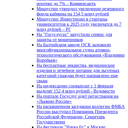
ипотеке до 7% – Коммерсантъ
Мишустин утвердил увеличение резервного
фонда кабмина на 154,5 млрд рублей
Мишустин: Инвестиции в стартапы
университетов к 2025 году увеличатся до 7
млрд рублей – РГ
На "Госуслугах" запустили сервис для
защиты от мошенников
На Балтийском заводе ОСК заложили
многофункциональное судно атомно-
технологического обслуживания «Владимир
Воробьев»
На бесплатные лекарства, медицинские
изделия и лечебное питание для льготных
категорий граждан будет направлено еще
свыш
На индексацию соцвыплат с 1 февраля
выделят 152,4 млрд рублей - Ведомости
На портале Госуслуг идет регистрация на
«Лыжню России»
На расширенном заседании коллегии ФМБА
России выступил Помощник Президента
Российской Федерации, Секретарь
Государственн
На фестивале "Наука 0+" в Москве