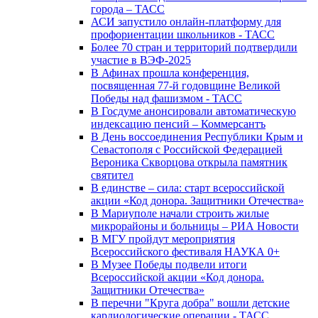
города – ТАСС
АСИ запустило онлайн-платформу для
профориентации школьников - ТАСС
Более 70 стран и территорий подтвердили
участие в ВЭФ-2025
В Афинах прошла конференция,
посвященная 77-й годовщине Великой
Победы над фашизмом - ТАСС
В Госдуме анонсировали автоматическую
индексацию пенсий – Коммерсантъ
В День воссоединения Республики Крым и
Севастополя с Российской Федерацией
Вероника Скворцова открыла памятник
святител
В единстве – сила: старт всероссийской
акции «Код донора. Защитники Отечества»
В Мариуполе начали строить жилые
микрорайоны и больницы – РИА Новости
В МГУ пройдут мероприятия
Всероссийского фестиваля НАУКА 0+
В Музее Победы подвели итоги
Всероссийской акции «Код донора.
Защитники Отечества»
В перечни "Круга добра" вошли детские
кардиологические операции - ТАСС