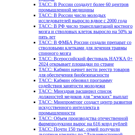
ТАСС: В России создадут более 60 центров
промышленной медицины
ТАСС: В России число молодых
исследователей выросло вдвое с 2000 года
ТАСС: В РФ число трансплантаций костного
мозга и стволовых клеток выросло на 50% за
пять лет
ТАСС: В ФМБА России создали препарат со
стволовыми клетками для лечения травмы
спинного мозга
ТАСС: Всероссийский фестиваль НАУКА 0+
2024 открывает площадки по стране
ТАСС: Кабмин начнет вести реестр товаров
для обеспечения биобезопасности
ТАСС: Кабмин обновил программу
содействия занятости молодежи
ТАСС: Минздрав расширил список
должностей медиков для "земских" выплат
ТАСС: Минпромторг создаст центр развития
искусственного интеллекта в
промышленности
ТАСС: Объем производства отечественной
фармпродукции вырос на 616 млрд рублей
ТАСС: Почти 150 тыс. семей получили
льготные кредиты по "Дальневосточной