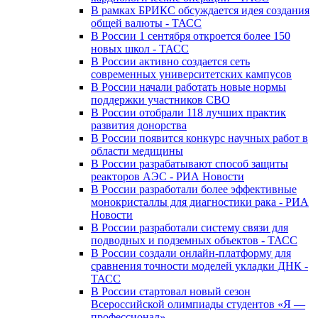
В рамках БРИКС обсуждается идея создания
общей валюты - ТАСС
В России 1 сентября откроется более 150
новых школ - ТАСС
В России активно создается сеть
современных университетских кампусов
В России начали работать новые нормы
поддержки участников СВО
В России отобрали 118 лучших практик
развития донорства
В России появится конкурс научных работ в
области медицины
В России разрабатывают способ защиты
реакторов АЭС - РИА Новости
В России разработали более эффективные
монокристаллы для диагностики рака - РИА
Новости
В России разработали систему связи для
подводных и подземных объектов - ТАСС
В России создали онлайн-платформу для
сравнения точности моделей укладки ДНК -
ТАСС
В России стартовал новый сезон
Всероссийской олимпиады студентов «Я —
профессионал»