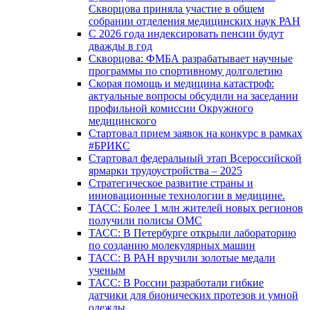
Скворцова приняла участие в общем
собрании отделения медицинских наук РАН
С 2026 года индексировать пенсии будут
дважды в год
Скворцова: ФМБА разрабатывает научные
программы по спортивному долголетию
Скорая помощь и медицина катастроф:
актуальные вопросы обсудили на заседании
профильной комиссии Окружного
медицинского
Стартовал прием заявок на конкурс в рамках
#БРИКС
Стартовал федеральный этап Всероссийской
ярмарки трудоустройства – 2025
Стратегическое развитие страны и
инновационные технологии в медицине.
ТАСС: Более 1 млн жителей новых регионов
получили полисы ОМС
ТАСС: В Петербурге открыли лабораторию
по созданию молекулярных машин
ТАСС: В РАН вручили золотые медали
ученым
ТАСС: В России разработали гибкие
датчики для бионических протезов и умной
одежды