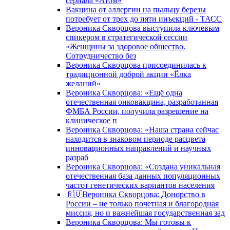
сериала «Атом»
Вакцина от аллергии на пыльцу березы
потребует от трех до пяти инъекций - ТАСС
Вероника Скворцова выступила ключевым
спикером в стратегической сессии
«Женщины за здоровое общество.
Сотрудничество без
Вероника Скворцова присоединилась к
традиционной доброй акции «Ёлка
желаний»
Вероника Скворцова: «Ещё одна
отечественная онковакцина, разработанная
ФМБА России, получила разрешение на
клиническое п
Вероника Скворцова: «Наша страна сейчас
находится в знаковом периоде расцвета
инновационных направлений и научных
разраб
Вероника Скворцова: «Создана уникальная
отечественная база данных популяционных
частот генетических вариантов населения
🇷🇺Вероника Скворцова: Донорство в
России – не только почетная и благородная
миссия, но и важнейшая государственная зад
Вероника Скворцова: Мы готовы к