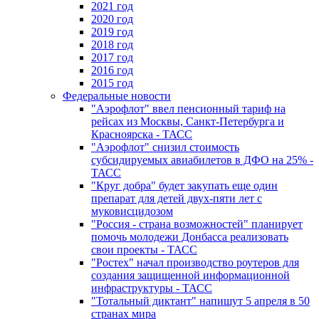
2021 год
2020 год
2019 год
2018 год
2017 год
2016 год
2015 год
Федеральные новости
"Аэрофлот" ввел пенсионный тариф на
рейсах из Москвы, Санкт-Петербурга и
Красноярска - ТАСС
"Аэрофлот" снизил стоимость
субсидируемых авиабилетов в ДФО на 25% -
ТАСС
"Круг добра" будет закупать еще один
препарат для детей двух-пяти лет с
муковисцидозом
"Россия - страна возможностей" планирует
помочь молодежи Донбасса реализовать
свои проекты - ТАСС
"Ростех" начал производство роутеров для
создания защищенной информационной
инфраструктуры - ТАСС
"Тотальный диктант" напишут 5 апреля в 50
странах мира