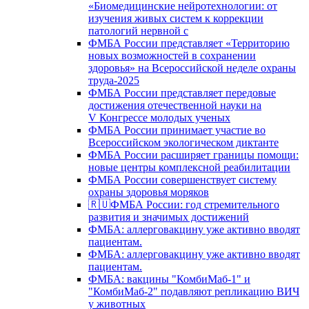
«Биомедицинские нейротехнологии: от
изучения живых систем к коррекции
патологий нервной с
ФМБА России представляет «Территорию
новых возможностей в сохранении
здоровья» на Всероссийской неделе охраны
труда-2025
ФМБА России представляет передовые
достижения отечественной науки на
V Конгрессе молодых ученых
ФМБА России принимает участие во
Всероссийском экологическом диктанте
ФМБА России расширяет границы помощи:
новые центры комплексной реабилитации
ФМБА России совершенствует систему
охраны здоровья моряков
🇷🇺ФМБА России: год стремительного
развития и значимых достижений
ФМБА: аллерговакцину уже активно вводят
пациентам.
ФМБА: аллерговакцину уже активно вводят
пациентам.
ФМБА: вакцины "КомбиМаб-1" и
"КомбиМаб-2" подавляют репликацию ВИЧ
у животных