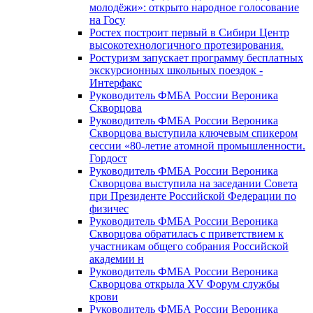
молодёжи»: открыто народное голосование
на Госу
Ростех построит первый в Сибири Центр
высокотехнологичного протезирования.
Ростуризм запускает программу бесплатных
экскурсионных школьных поездок -
Интерфакс
Руководитель ФМБА России Вероника
Скворцова
Руководитель ФМБА России Вероника
Скворцова выступила ключевым спикером
сессии «80-летие атомной промышленности.
Гордост
Руководитель ФМБА России Вероника
Скворцова выступила на заседании Совета
при Президенте Российской Федерации по
физичес
Руководитель ФМБА России Вероника
Скворцова обратилась с приветствием к
участникам общего собрания Российской
академии н
Руководитель ФМБА России Вероника
Скворцова открыла XV Форум службы
крови
Руководитель ФМБА России Вероника