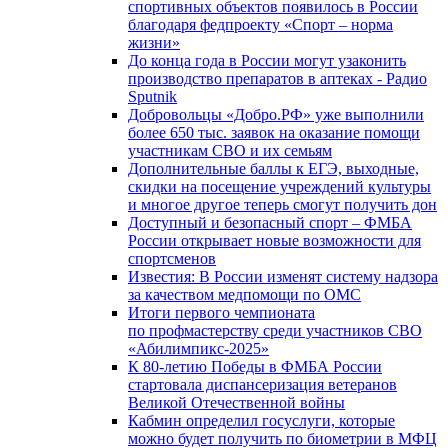
спортивных объектов появилось в России
благодаря федпроекту «Спорт – норма
жизни»
До конца года в России могут узаконить
производство препаратов в аптеках - Радио
Sputnik
Добровольцы «Добро.РФ» уже выполнили
более 650 тыс. заявок на оказание помощи
участникам СВО и их семьям
Дополнительные баллы к ЕГЭ, выходные,
скидки на посещение учреждений культуры
и многое другое теперь смогут получить дон
Доступный и безопасный спорт – ФМБА
России открывает новые возможности для
спортсменов
Известия: В России изменят систему надзора
за качеством медпомощи по ОМС
Итоги первого чемпионата
по профмастерству среди участников СВО
«Абилимпикс-2025»
К 80-летию Победы в ФМБА России
стартовала диспансеризация ветеранов
Великой Отечественной войны
Кабмин определил госуслуги, которые
можно будет получить по биометрии в МФЦ