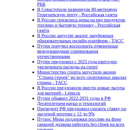
РБК
В Севастополе развернули 80-метровую
Георгиевскую ленту - Российская газета
В России снизились цены на ряд продуктов,
топливо и бытовую технику - Российская
газета
В России запустят аналог зарубежных
образовательных онлайн-платформ - ТАСС
Путин поручил восполнить отмененные
международные соревнования
отечественными
Путин предложил с 2025 года ежегодно
увеличивать расходы на спорт
Министерство спорта запустило акцию
"Страна героев" во всех спортивных школах
страны - ТАСС
В России предложили ввести новые льготы
для матерей - Lenta.ru
Путин объявил 2022-2031 годы в РФ
Десятилетием науки и технологий
Президент РФ предложил снизить ставку по
льготной ипотеке с 12 до 9%
Путин: Меры поддержки россиян на фоне
санкций должны работать без сбоев на всех
уровнях