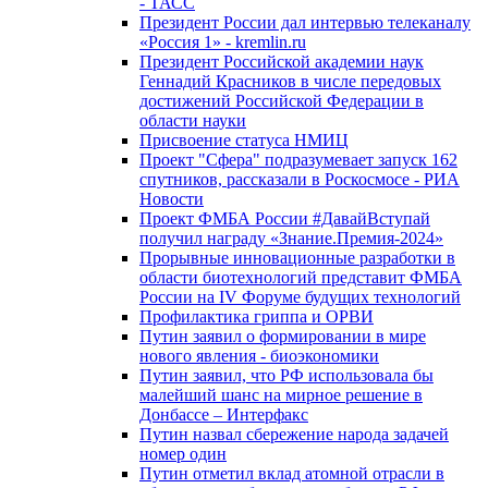
- ТАСС
Президент России дал интервью телеканалу
«Россия 1» - kremlin.ru
Президент Российской академии наук
Геннадий Красников в числе передовых
достижений Российской Федерации в
области науки
Присвоение статуса НМИЦ
Проект "Сфера" подразумевает запуск 162
спутников, рассказали в Роскосмосе - РИА
Новости
Проект ФМБА России #ДавайВступай
получил награду «Знание.Премия-2024»
Прорывные инновационные разработки в
области биотехнологий представит ФМБА
России на IV Форуме будущих технологий
Профилактика гриппа и ОРВИ
Путин заявил о формировании в мире
нового явления - биоэкономики
Путин заявил, что РФ использовала бы
малейший шанс на мирное решение в
Донбассе – Интерфакс
Путин назвал сбережение народа задачей
номер один
Путин отметил вклад атомной отрасли в