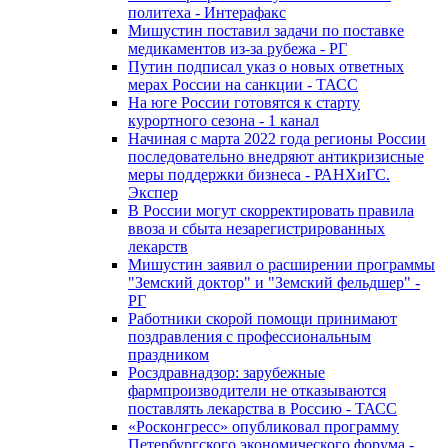
политеха - Интерафакс
Мишустин поставил задачи по поставке
медикаментов из-за рубежа - РГ
Путин подписал указ о новых ответных
мерах России на санкции - ТАСС
На юге России готовятся к старту
курортного сезона - 1 канал
Начиная с марта 2022 года регионы России
последовательно внедряют антикризисные
меры поддержки бизнеса - РАНХиГС.
Экспер
В России могут скорректировать правила
ввоза и сбыта незарегистрированных
лекарств
Мишустин заявил о расширении программы
"Земский доктор" и "Земский фельдшер" -
РГ
Работники скорой помощи принимают
поздравления с профессиональным
праздником
Росздравнадзор: зарубежные
фармпроизводители не отказываются
поставлять лекарства в Россию - ТАСС
«Росконгресс» опубликовал программу
Петербургского экономического форума -