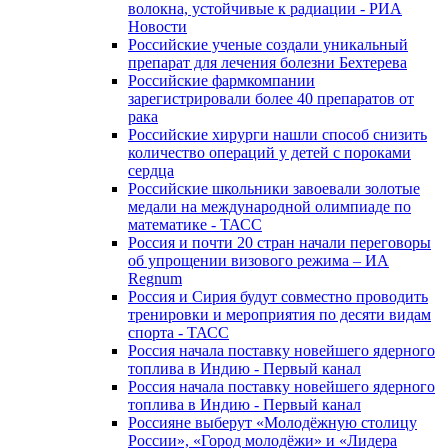
волокна, устойчивые к радиации - РИА
Новости
Российские ученые создали уникальный
препарат для лечения болезни Бехтерева
Российские фармкомпании
зарегистрировали более 40 препаратов от
рака
Российские хирурги нашли способ снизить
количество операций у детей с пороками
сердца
Российские школьники завоевали золотые
медали на международной олимпиаде по
математике - ТАСС
Россия и почти 20 стран начали переговоры
об упрощении визового режима – ИА
Regnum
Россия и Сирия будут совместно проводить
тренировки и мероприятия по десяти видам
спорта - ТАСС
Россия начала поставку новейшего ядерного
топлива в Индию - Первый канал
Россия начала поставку новейшего ядерного
топлива в Индию - Первый канал
Россияне выберут «Молодёжную столицу
России», «Город молодёжи» и «Лидера