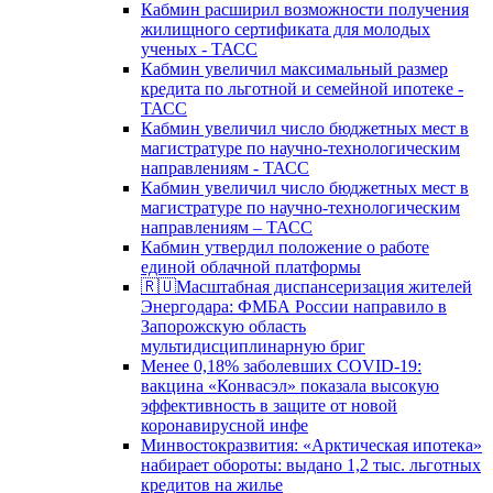
Кабмин расширил возможности получения
жилищного сертификата для молодых
ученых - ТАСС
Кабмин увеличил максимальный размер
кредита по льготной и семейной ипотеке -
ТАСС
Кабмин увеличил число бюджетных мест в
магистратуре по научно-технологическим
направлениям - ТАСС
Кабмин увеличил число бюджетных мест в
магистратуре по научно-технологическим
направлениям – ТАСС
Кабмин утвердил положение о работе
единой облачной платформы
🇷🇺Масштабная диспансеризация жителей
Энергодара: ФМБА России направило в
Запорожскую область
мультидисциплинарную бриг
Менее 0,18% заболевших COVID-19:
вакцина «Конвасэл» показала высокую
эффективность в защите от новой
коронавирусной инфе
Минвостокразвития: «Арктическая ипотека»
набирает обороты: выдано 1,2 тыс. льготных
кредитов на жилье