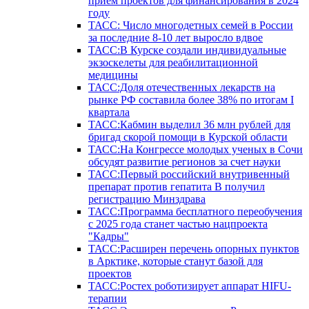
прием проектов для финансирования в 2024
году
ТАСС: Число многодетных семей в России
за последние 8-10 лет выросло вдвое
ТАСС:В Курске создали индивидуальные
экзоскелеты для реабилитационной
медицины
ТАСС:Доля отечественных лекарств на
рынке РФ составила более 38% по итогам I
квартала
ТАСС:Кабмин выделил 36 млн рублей для
бригад скорой помощи в Курской области
ТАСС:На Конгрессе молодых ученых в Сочи
обсудят развитие регионов за счет науки
ТАСС:Первый российский внутривенный
препарат против гепатита В получил
регистрацию Минздрава
ТАСС:Программа бесплатного переобучения
с 2025 года станет частью нацпроекта
"Кадры"
ТАСС:Расширен перечень опорных пунктов
в Арктике, которые станут базой для
проектов
ТАСС:Ростех роботизирует аппарат HIFU-
терапии