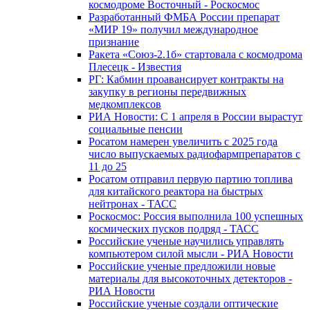
космодроме Восточный - Роскосмос
Разработанный ФМБА России препарат
«МИР 19» получил международное
признание
Ракета «Союз-2.1б» стартовала с космодрома
Плесецк - Известия
РГ: Кабмин проавансирует контракты на
закупку в регионы передвижных
медкомплексов
РИА Новости: С 1 апреля в России вырастут
социальные пенсии
Росатом намерен увеличить с 2025 года
число выпускаемых радиофармпрепаратов с
11 до 25
Росатом отправил первую партию топлива
для китайского реактора на быстрых
нейтронах - ТАСС
Роскосмос: Россия выполнила 100 успешных
космических пусков подряд - ТАСС
Российские ученые научились управлять
компьютером силой мысли - РИА Новости
Российские ученые предложили новые
материалы для высокоточных детекторов -
РИА Новости
Российские ученые создали оптические