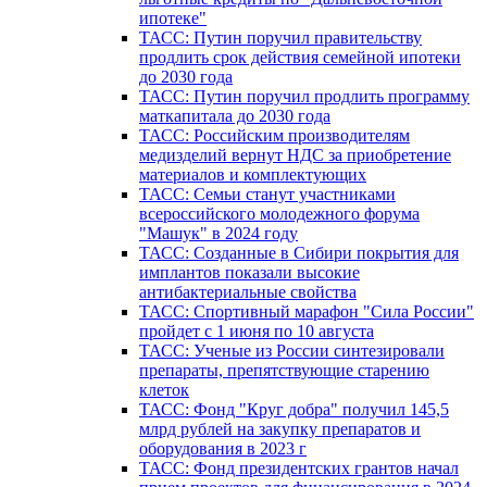
ипотеке"
ТАСС: Путин поручил правительству
продлить срок действия семейной ипотеки
до 2030 года
ТАСС: Путин поручил продлить программу
маткапитала до 2030 года
ТАСС: Российским производителям
медизделий вернут НДС за приобретение
материалов и комплектующих
ТАСС: Семьи станут участниками
всероссийского молодежного форума
"Машук" в 2024 году
ТАСС: Созданные в Сибири покрытия для
имплантов показали высокие
антибактериальные свойства
ТАСС: Спортивный марафон "Сила России"
пройдет с 1 июня по 10 августа
ТАСС: Ученые из России синтезировали
препараты, препятствующие старению
клеток
ТАСС: Фонд "Круг добра" получил 145,5
млрд рублей на закупку препаратов и
оборудования в 2023 г
ТАСС: Фонд президентских грантов начал