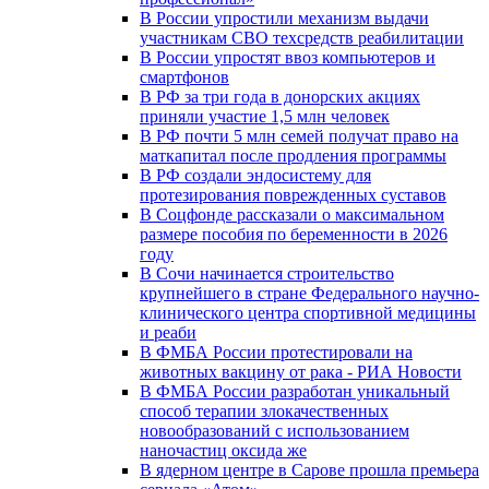
В России упростили механизм выдачи
участникам СВО техсредств реабилитации
В России упростят ввоз компьютеров и
смартфонов
В РФ за три года в донорских акциях
приняли участие 1,5 млн человек
В РФ почти 5 млн семей получат право на
маткапитал после продления программы
В РФ создали эндосистему для
протезирования поврежденных суставов
В Соцфонде рассказали о максимальном
размере пособия по беременности в 2026
году
В Сочи начинается строительство
крупнейшего в стране Федерального научно-
клинического центра спортивной медицины
и реаби
В ФМБА России протестировали на
животных вакцину от рака - РИА Новости
В ФМБА России разработан уникальный
способ терапии злокачественных
новообразований с использованием
наночастиц оксида же
В ядерном центре в Сарове прошла премьера