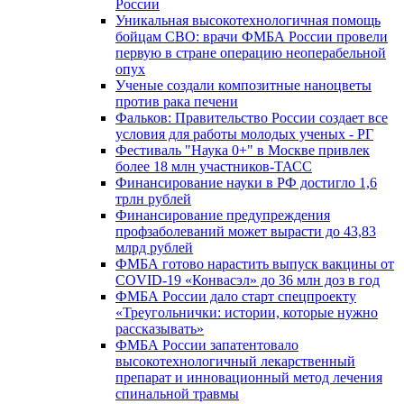
России
Уникальная высокотехнологичная помощь
бойцам СВО: врачи ФМБА России провели
первую в стране операцию неоперабельной
опух
Ученые создали композитные наноцветы
против рака печени
Фальков: Правительство России создает все
условия для работы молодых ученых - РГ
Фестиваль "Наука 0+" в Москве привлек
более 18 млн участников-ТАСС
Финансирование науки в РФ достигло 1,6
трлн рублей
Финансирование предупреждения
профзаболеваний может вырасти до 43,83
млрд рублей
ФМБА готово нарастить выпуск вакцины от
COVID-19 «Конвасэл» до 36 млн доз в год
ФМБА России дало старт спецпроекту
«Треугольнички: истории, которые нужно
рассказывать»
ФМБА России запатентовало
высокотехнологичный лекарственный
препарат и инновационный метод лечения
спинальной травмы