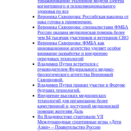
тиражированию эталонной модели Центра
когнитивного и психоэмоционального
здоровья по все
Вероника Скворцова: Российская вакцина от
рака готова к применению.
Вероника Скворцова: специалистами ФМБА
России оказана медицинская помощь более
чем 84 тысячам участников и ветеранов СВО
Вероника Скворцова: ФМБА как
инновационное агентство уделяет особое
внимание разработке и внедрению
передовых технологий
Владимир Путин встретился с
руководителем Федерального медико-
биологического агентства Вероникой
Скворцовой.
Владимир Путин принял участие в Форуме
будущих технологий.
Внедрение высоких медицинских
технологий для организации более
качественной и доступной медицинской
помощи жителям Даль
Во Владивостоке стартовали VII
Международные спортивные игры «Дети
Азии» – Правительство России