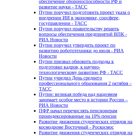
обеспечение обороноспособности РФ и
развитие науки - ТАСС
Путин поручил подготовить проект указа о
внедрении ИИ в экономике, соцсфере,
госуправлении - ТАСС
Путин поручил правительству решить
вопросы обеспечения предприятий ВПК -
РИА Новости
Путин поручил утвердить проект по
развитию робототехники до июля - РИА
Новости
Путин призвал обновить подходы к
подготовке кадров, к научно-
технологическому развитию РФ - ТАСС
Путин учредил День среднего
профессионального образования 2 октября –
ТАСС
Путин: великая победа над нацизмом
занимает особое место в истории России –
РИА Новости
ПФР начал перечислять пенсионерам
проиндексированные на 10% пенсии
Развитие движения студенческих отрядов на
космодроме Восточный - Роскосмос
Развитие движения студенческих отрядов на