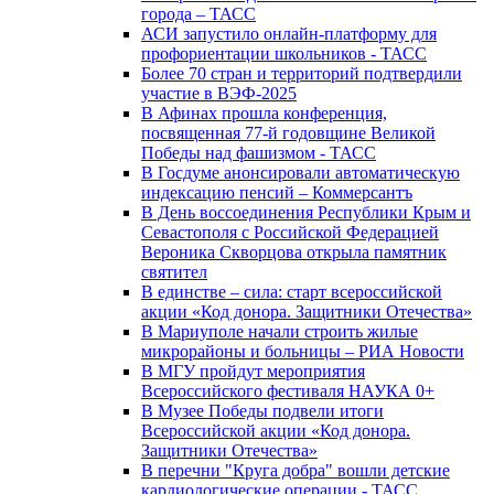
города – ТАСС
АСИ запустило онлайн-платформу для
профориентации школьников - ТАСС
Более 70 стран и территорий подтвердили
участие в ВЭФ-2025
В Афинах прошла конференция,
посвященная 77-й годовщине Великой
Победы над фашизмом - ТАСС
В Госдуме анонсировали автоматическую
индексацию пенсий – Коммерсантъ
В День воссоединения Республики Крым и
Севастополя с Российской Федерацией
Вероника Скворцова открыла памятник
святител
В единстве – сила: старт всероссийской
акции «Код донора. Защитники Отечества»
В Мариуполе начали строить жилые
микрорайоны и больницы – РИА Новости
В МГУ пройдут мероприятия
Всероссийского фестиваля НАУКА 0+
В Музее Победы подвели итоги
Всероссийской акции «Код донора.
Защитники Отечества»
В перечни "Круга добра" вошли детские
кардиологические операции - ТАСС