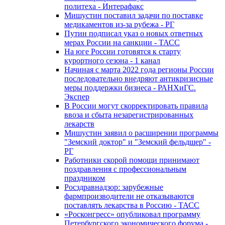
политеха - Интерафакс
Мишустин поставил задачи по поставке
медикаментов из-за рубежа - РГ
Путин подписал указ о новых ответных
мерах России на санкции - ТАСС
На юге России готовятся к старту
курортного сезона - 1 канал
Начиная с марта 2022 года регионы России
последовательно внедряют антикризисные
меры поддержки бизнеса - РАНХиГС.
Экспер
В России могут скорректировать правила
ввоза и сбыта незарегистрированных
лекарств
Мишустин заявил о расширении программы
"Земский доктор" и "Земский фельдшер" -
РГ
Работники скорой помощи принимают
поздравления с профессиональным
праздником
Росздравнадзор: зарубежные
фармпроизводители не отказываются
поставлять лекарства в Россию - ТАСС
«Росконгресс» опубликовал программу
Петербургского экономического форума -