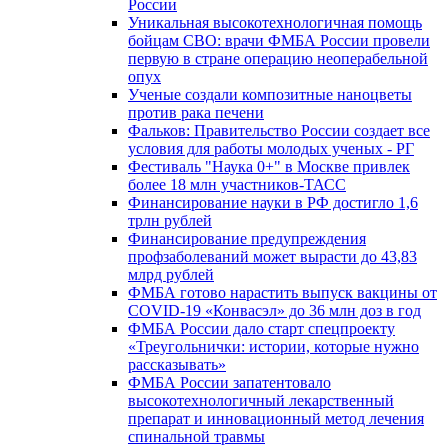
России
Уникальная высокотехнологичная помощь
бойцам СВО: врачи ФМБА России провели
первую в стране операцию неоперабельной
опух
Ученые создали композитные наноцветы
против рака печени
Фальков: Правительство России создает все
условия для работы молодых ученых - РГ
Фестиваль "Наука 0+" в Москве привлек
более 18 млн участников-ТАСС
Финансирование науки в РФ достигло 1,6
трлн рублей
Финансирование предупреждения
профзаболеваний может вырасти до 43,83
млрд рублей
ФМБА готово нарастить выпуск вакцины от
COVID-19 «Конвасэл» до 36 млн доз в год
ФМБА России дало старт спецпроекту
«Треугольнички: истории, которые нужно
рассказывать»
ФМБА России запатентовало
высокотехнологичный лекарственный
препарат и инновационный метод лечения
спинальной травмы