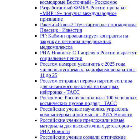
космодроме Восточный - Роскосмос
Разработанный ФМБА России препарат
«МИР 19» получил международное
признание
Ракета «Союз-2.1б» стартовала с космодрома
Плесецк - Известия
РГ: Кабмин проавансирует контракты на
закупку в регионы передвижных
медкомплексов
РИА Новости: С 1 апреля в России вырастут
социальные пенсии
Росатом намерен увеличить с 2025 года
число выпускаемых радиофармпрепаратов с
11 до 25
Росатом отправил первую партию топлива
для китайского реактора на быстрых
нейтронах - ТАСС
Роскосмос: Россия выполнила 100 успешных
космических пусков подряд - ТАСС
Российские ученые научились управлять
компьютером силой мысли - РИА Новости
Российские ученые предложили новые
материалы для высокоточных детекторов -
РИА Новости
Российские ученые создали оптические