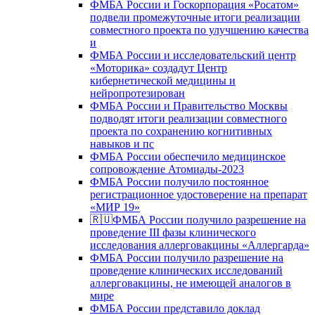
ФМБА России и Госкорпорация «Росатом»
подвели промежуточные итоги реализации
совместного проекта по улучшению качества
и
ФМБА России и исследовательский центр
«Моторика» создадут Центр
кибернетической медицины и
нейропротезирован
ФМБА России и Правительство Москвы
подводят итоги реализации совместного
проекта по сохранению когнитивных
навыков и пс
ФМБА России обеспечило медицинское
сопровождение Атомиады-2023
ФМБА России получило постоянное
регистрационное удостоверение на препарат
«МИР 19»
🇷🇺ФМБА России получило разрешение на
проведение III фазы клинического
исследования аллерговакцины «Аллергарда»
ФМБА России получило разрешение на
проведение клинических исследований
аллерговакцины, не имеющей аналогов в
мире
ФМБА России представило доклад