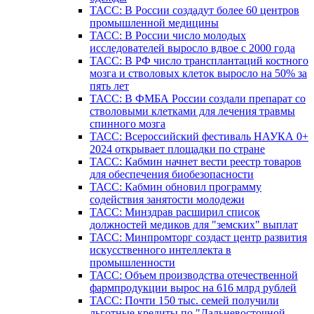
ТАСС: В России создадут более 60 центров
промышленной медицины
ТАСС: В России число молодых
исследователей выросло вдвое с 2000 года
ТАСС: В РФ число трансплантаций костного
мозга и стволовых клеток выросло на 50% за
пять лет
ТАСС: В ФМБА России создали препарат со
стволовыми клетками для лечения травмы
спинного мозга
ТАСС: Всероссийский фестиваль НАУКА 0+
2024 открывает площадки по стране
ТАСС: Кабмин начнет вести реестр товаров
для обеспечения биобезопасности
ТАСС: Кабмин обновил программу
содействия занятости молодежи
ТАСС: Минздрав расширил список
должностей медиков для "земских" выплат
ТАСС: Минпромторг создаст центр развития
искусственного интеллекта в
промышленности
ТАСС: Объем производства отечественной
фармпродукции вырос на 616 млрд рублей
ТАСС: Почти 150 тыс. семей получили
льготные кредиты по "Дальневосточной