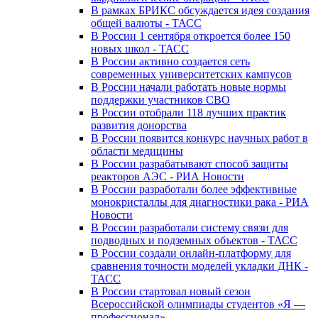
В рамках БРИКС обсуждается идея создания
общей валюты - ТАСС
В России 1 сентября откроется более 150
новых школ - ТАСС
В России активно создается сеть
современных университетских кампусов
В России начали работать новые нормы
поддержки участников СВО
В России отобрали 118 лучших практик
развития донорства
В России появится конкурс научных работ в
области медицины
В России разрабатывают способ защиты
реакторов АЭС - РИА Новости
В России разработали более эффективные
монокристаллы для диагностики рака - РИА
Новости
В России разработали систему связи для
подводных и подземных объектов - ТАСС
В России создали онлайн-платформу для
сравнения точности моделей укладки ДНК -
ТАСС
В России стартовал новый сезон
Всероссийской олимпиады студентов «Я —
профессионал»