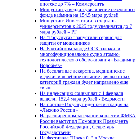
ипотеке до 7% – Коммерсантъ
Мишустин утвердил увеличение резервного
фонда кабмина на 154,5 млрд рублей
Мишустин: Инвестиции в стартапы
университетов к 2025 году увеличатся до 7
млрд рублей – РГ
На "Госуслугах" запустили сервис для
защиты от мошенников
На Балтийском заводе ОСК заложили
многофункциональное судно атомно-
технологического обслуживания «Владимир
Воробьев»
На бесплатные лекарства, медицинские
изделия и лечебное питание для льготных
категорий граждан будет направлено еще
свыш
На индексацию соцвыплат с 1 февраля
выделят 152,4 млрд рублей - Ведомости
На портале Госуслуг идет регистрация на
«Лыжню России»
На расширенном заседании коллегии ФМБА
России выступил Помощник Президента
Российской Федерации, Секретарь
Государственн
На фестивале "Наука 0+" в Москве