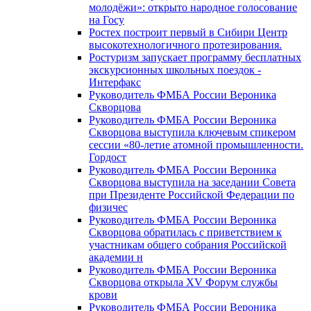
молодёжи»: открыто народное голосование
на Госу
Ростех построит первый в Сибири Центр
высокотехнологичного протезирования.
Ростуризм запускает программу бесплатных
экскурсионных школьных поездок -
Интерфакс
Руководитель ФМБА России Вероника
Скворцова
Руководитель ФМБА России Вероника
Скворцова выступила ключевым спикером
сессии «80-летие атомной промышленности.
Гордост
Руководитель ФМБА России Вероника
Скворцова выступила на заседании Совета
при Президенте Российской Федерации по
физичес
Руководитель ФМБА России Вероника
Скворцова обратилась с приветствием к
участникам общего собрания Российской
академии н
Руководитель ФМБА России Вероника
Скворцова открыла XV Форум службы
крови
Руководитель ФМБА России Вероника