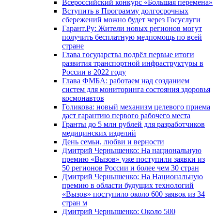
Всероссийский конкурс «Большая перемена»
Вступить в Программу долгосрочных
сбережений можно будет через Госуслуги
Гарант.Ру: Жители новых регионов могут
получить бесплатную медпомощь по всей
стране
Глава государства подвёл первые итоги
развития транспортной инфраструктуры в
России в 2022 году
Глава ФМБА: работаем над созданием
систем для мониторинга состояния здоровья
космонавтов
Голикова: новый механизм целевого приема
даст гарантию первого рабочего места
Гранты до 5 млн рублей для разработчиков
медицинских изделий
День семьи, любви и верности
Дмитрий Чернышенко: На национальную
премию «Вызов» уже поступили заявки из
50 регионов России и более чем 30 стран
Дмитрий Чернышенко: На Национальную
премию в области будущих технологий
«Вызов» поступило около 600 заявок из 34
стран м
Дмитрий Чернышенко: Около 500