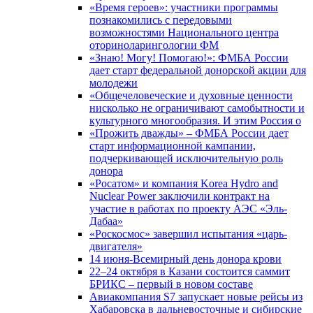
«Время героев»: участники программы
познакомились с передовыми
возможностями Национального центра
оториноларингологии ФМ
«Знаю! Могу! Помогаю!»: ФМБА России
дает старт федеральной донорской акции для
молодежи
«Общечеловеческие и духовные ценности
нисколько не ограничивают самобытности и
культурного многообразия. И этим Россия о
«Прожить дважды» – ФМБА России дает
старт информационной кампании,
подчеркивающей исключительную роль
донора
«Росатом» и компания Korea Hydro and
Nuclear Power заключили контракт на
участие в работах по проекту АЭС «Эль-
Дабаа»
«Роскосмос» завершил испытания «царь-
двигателя»
14 июня-Всемирный день донора крови
22–24 октября в Казани состоится саммит
БРИКС – первый в новом составе
Авиакомпания S7 запускает новые рейсы из
Хабаровска в дальневосточные и сибирские