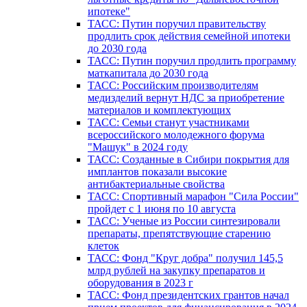
ипотеке"
ТАСС: Путин поручил правительству
продлить срок действия семейной ипотеки
до 2030 года
ТАСС: Путин поручил продлить программу
маткапитала до 2030 года
ТАСС: Российским производителям
медизделий вернут НДС за приобретение
материалов и комплектующих
ТАСС: Семьи станут участниками
всероссийского молодежного форума
"Машук" в 2024 году
ТАСС: Созданные в Сибири покрытия для
имплантов показали высокие
антибактериальные свойства
ТАСС: Спортивный марафон "Сила России"
пройдет с 1 июня по 10 августа
ТАСС: Ученые из России синтезировали
препараты, препятствующие старению
клеток
ТАСС: Фонд "Круг добра" получил 145,5
млрд рублей на закупку препаратов и
оборудования в 2023 г
ТАСС: Фонд президентских грантов начал