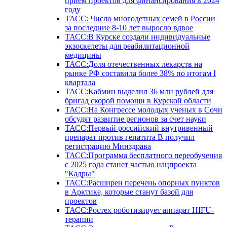
прием проектов для финансирования в 2024
году
ТАСС: Число многодетных семей в России
за последние 8-10 лет выросло вдвое
ТАСС:В Курске создали индивидуальные
экзоскелеты для реабилитационной
медицины
ТАСС:Доля отечественных лекарств на
рынке РФ составила более 38% по итогам I
квартала
ТАСС:Кабмин выделил 36 млн рублей для
бригад скорой помощи в Курской области
ТАСС:На Конгрессе молодых ученых в Сочи
обсудят развитие регионов за счет науки
ТАСС:Первый российский внутривенный
препарат против гепатита В получил
регистрацию Минздрава
ТАСС:Программа бесплатного переобучения
с 2025 года станет частью нацпроекта
"Кадры"
ТАСС:Расширен перечень опорных пунктов
в Арктике, которые станут базой для
проектов
ТАСС:Ростех роботизирует аппарат HIFU-
терапии