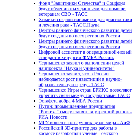
Фонд "Защитники Отечества" и Соцфонд
будут обмениваться данными для помощи
ветеранам СВО - ТАСС
Химики создали нанометки для диагностики
и лечения рака - ТАСС.Наука
Центры раннего физического развития детей
будут созданы во всех регионах России
Центры раннего физического развития детей
будут созданы во всех регионах России
Цифровой ассистент в операционной-новый
стандарт в хирургии ФМБА России.
Чернышенко заявил о выполнении целей
нацпроекта "Наука и университеты"
Чернышенко заявил, что в России
наблюдается рост инвестиций в научно-
образовательную сферу - ТАСС
Чернышенко: Игры стран БРИКС позволяют
укрепить связи между государствами-ТАСС
Эстафета добра ФМБА России
Путин: промышленные предприятия
"Ростеха" смогут занять внутренний рынок -
РИА Новости
МГУ вошел в топ лучших вузов мира - АиФ
Российский 3D-принтер для работы в
космосе разработали ученые Томского