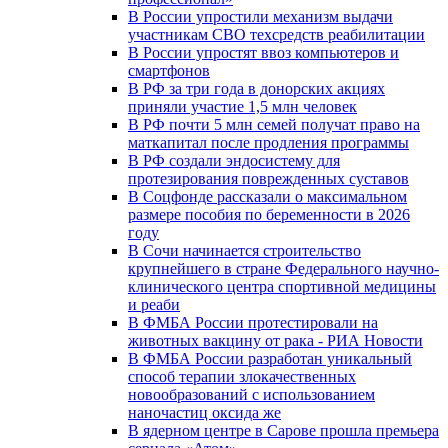
В России упростили механизм выдачи
участникам СВО техсредств реабилитации
В России упростят ввоз компьютеров и
смартфонов
В РФ за три года в донорских акциях
приняли участие 1,5 млн человек
В РФ почти 5 млн семей получат право на
маткапитал после продления программы
В РФ создали эндосистему для
протезирования поврежденных суставов
В Соцфонде рассказали о максимальном
размере пособия по беременности в 2026
году
В Сочи начинается строительство
крупнейшего в стране Федерального научно-
клинического центра спортивной медицины
и реаби
В ФМБА России протестировали на
животных вакцину от рака - РИА Новости
В ФМБА России разработан уникальный
способ терапии злокачественных
новообразований с использованием
наночастиц оксида же
В ядерном центре в Сарове прошла премьера