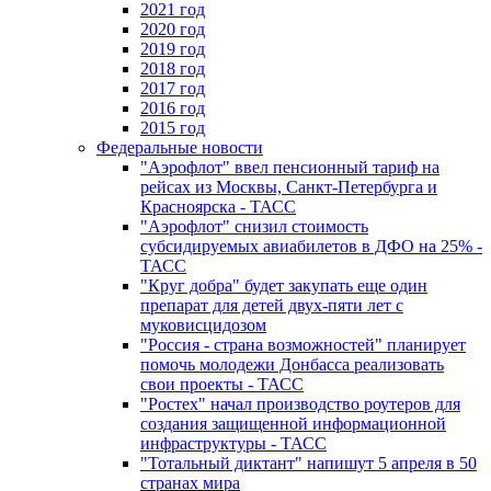
2021 год
2020 год
2019 год
2018 год
2017 год
2016 год
2015 год
Федеральные новости
"Аэрофлот" ввел пенсионный тариф на
рейсах из Москвы, Санкт-Петербурга и
Красноярска - ТАСС
"Аэрофлот" снизил стоимость
субсидируемых авиабилетов в ДФО на 25% -
ТАСС
"Круг добра" будет закупать еще один
препарат для детей двух-пяти лет с
муковисцидозом
"Россия - страна возможностей" планирует
помочь молодежи Донбасса реализовать
свои проекты - ТАСС
"Ростех" начал производство роутеров для
создания защищенной информационной
инфраструктуры - ТАСС
"Тотальный диктант" напишут 5 апреля в 50
странах мира