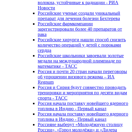
волокна, устойчивые к радиации - РИА
Новости
Российские ученые создали уникальный
препарат для лечения болезни Бехтерева
Российские фармкомпании
зарегистрировали более 40 препаратов от
рака
Российские хирурги нашли способ снизить
количество операций у детей с пороками
сердца
Российские школьники завоевали золотые
медали на международной олимпиаде по
математике - ТАСС
Россия и почти 20 стран начали переговоры
об упрощении визового режима – ИА
Regnum
Россия и Сирия будут совместно проводить
тренировки и мероприятия по десяти видам
спорта - ТАСС
Россия начала поставку новейшего ядерного
топлива в Индию - Первый канал
Россия начала поставку новейшего ядерного
топлива в Индию - Первый канал
Россияне выберут «Молодёжную столицу
России», «Город молодёжи» и «Лидера