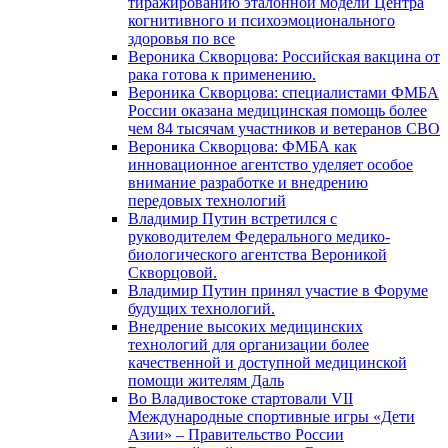
тиражированию эталонной модели Центра
когнитивного и психоэмоционального
здоровья по все
Вероника Скворцова: Российская вакцина от
рака готова к применению.
Вероника Скворцова: специалистами ФМБА
России оказана медицинская помощь более
чем 84 тысячам участников и ветеранов СВО
Вероника Скворцова: ФМБА как
инновационное агентство уделяет особое
внимание разработке и внедрению
передовых технологий
Владимир Путин встретился с
руководителем Федерального медико-
биологического агентства Вероникой
Скворцовой.
Владимир Путин принял участие в Форуме
будущих технологий.
Внедрение высоких медицинских
технологий для организации более
качественной и доступной медицинской
помощи жителям Даль
Во Владивостоке стартовали VII
Международные спортивные игры «Дети
Азии» – Правительство России