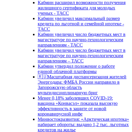
Кабмин расширил возможности получения
жилищного сертификата для молодых
ученых - ТАСС
Кабмин увеличил максимальный размер
кредита по льготной и семейной ипотеке -
ТАСС
Кабмин увеличил число бюджетных мест в
магистратуре по научно-технологическим
направлениям - ТАСС
Кабмин увеличил число бюджетных мест в
магистратуре по научно-технологическим
направлениям – ТАСС
Кабмин утвердил положение о работе
единой облачной платформы
🇷🇺Масштабная диспансеризация жителей
Энергодара: ФМБА России направило в
Запорожскую область
мультидисциплинарную бриг
Менее 0,18% заболевших COVID-19:
вакцина «Конвасэл» показала высокую
эффективность в защите от новой
коронавирусной инфе
Минвостокразвития: «Арктическая ипотека»
набирает обороты: выдано 1,2 тыс. льготных
кредитов на жилье