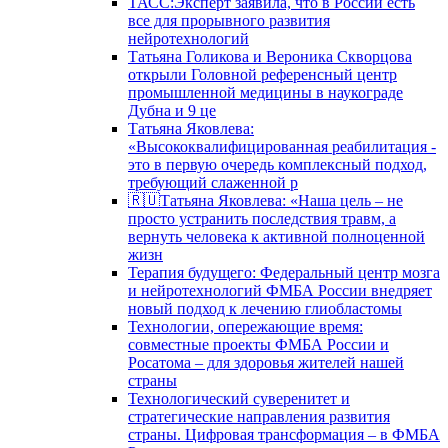
ТАСС:Эксперт заявила, что в России есть
все для прорывного развития
нейротехнологий
Татьяна Голикова и Вероника Скворцова
открыли Головной референсный центр
промышленной медицины в наукограде
Дубна и 9 це
Татьяна Яковлева:
«Высококвалифицированная реабилитация -
это в первую очередь комплексный подход,
требующий слаженной р
🇷🇺Татьяна Яковлева: «Наша цель – не
просто устранить последствия травм, а
вернуть человека к активной полноценной
жизн
Терапия будущего: Федеральный центр мозга
и нейротехнологий ФМБА России внедряет
новый подход к лечению глиобластомы
Технологии, опережающие время:
совместные проекты ФМБА России и
Росатома – для здоровья жителей нашей
страны
Технологический суверенитет и
стратегические направления развития
страны. Цифровая трансформация – в ФМБА