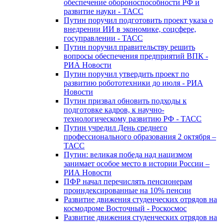
обеспечение обороноспособности РФ и
развитие науки - ТАСС
Путин поручил подготовить проект указа о
внедрении ИИ в экономике, соцсфере,
госуправлении - ТАСС
Путин поручил правительству решить
вопросы обеспечения предприятий ВПК -
РИА Новости
Путин поручил утвердить проект по
развитию робототехники до июля - РИА
Новости
Путин призвал обновить подходы к
подготовке кадров, к научно-
технологическому развитию РФ - ТАСС
Путин учредил День среднего
профессионального образования 2 октября –
ТАСС
Путин: великая победа над нацизмом
занимает особое место в истории России –
РИА Новости
ПФР начал перечислять пенсионерам
проиндексированные на 10% пенсии
Развитие движения студенческих отрядов на
космодроме Восточный - Роскосмос
Развитие движения студенческих отрядов на