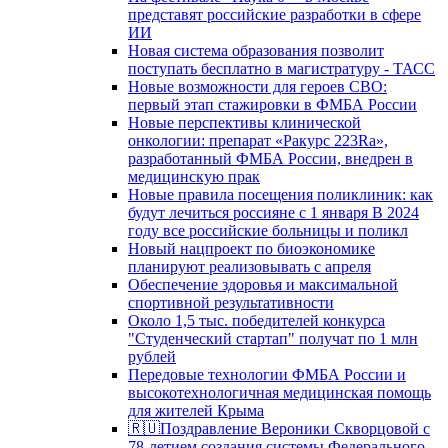
представят российские разработки в сфере
ИИ
Новая система образования позволит
поступать бесплатно в магистратуру - ТАСС
Новые возможности для героев СВО:
первый этап стажировки в ФМБА России
Новые перспективы клинической
онкологии: препарат «Ракурс 223Ra»,
разработанный ФМБА России, внедрен в
медицинскую прак
Новые правила посещения поликлиник: как
будут лечиться россияне с 1 января В 2024
году все российские больницы и поликл
Новый нацпроект по биоэкономике
планируют реализовывать с апреля
Обеспечение здоровья и максимальной
спортивной результативности
Около 1,5 тыс. победителей конкурса
"Студенческий стартап" получат по 1 млн
рублей
Передовые технологии ФМБА России и
высокотехнологичная медицинская помощь
для жителей Крыма
🇷🇺Поздравление Вероники Скворцовой с
78-летием создания системы Федерального