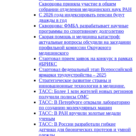
Скворцова приняла участие в общем
собрании отделения медицинских наук РАН
С 2026 года индексировать пенсии будут
дважды в год
Скворцова: ФМБА разрабатывает научные
программы по спортивному долголетию
Скорая помощь и медицина катастроф:
актуальные вопросы обсудили на заседании
профильной комиссии Окружного
медицинского
Стартовал прием заявок на конкурс в рамках
#БРИКС
Стартовал федеральный этап Всероссийской
ярмарки трудоустройства – 2025
Стратегическое развитие страны и
инновационные технологии в медицине.
ТАСС: Более 1 млн жителей новых регионов
получили полисы ОМС
ТАСС: В Петербурге открыли лабораторию
по созданию молекулярных машин
ТАСС: В РАН вручили золотые медали
ученым
ТАСС: В России разработали гибкие
датчики для бионических протезов и умной
одежды