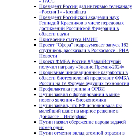
- ТАСС
Президент России дал интервью телеканалу
«Россия 1» - kremlin.ru
Президент Российской академии наук
Геннадий Красников в числе передовых
достижений Российской Федерации в
области науки
Присвоение статуса НМИЦ
Проект "Сфера" подразумевает запуск 162
спутников, рассказали в Роскосмосе - РИА
Новости
Проект ФМБА России #ДавайВступай
получил награду «Знание.Премия-2024»
Прорывные инновационные разработки в
области биотехнологий представит ФМБА
России на IV Форуме будущих технологий
Профилактика гриппа и ОРВИ
Путин заявил о формировании в мире
нового явления - биоэкономики
Путин заявил, что РФ использовала бы
малейший шанс на мирное решение в
Донбассе – Интерфакс
Путин назвал сбережение народа задачей
номер один
Путин отметил вклад атомной отрасли в