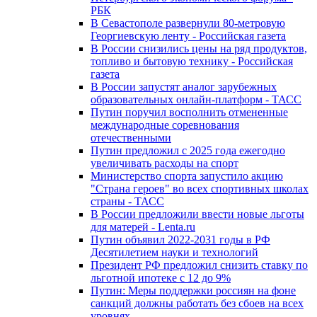
РБК
В Севастополе развернули 80-метровую
Георгиевскую ленту - Российская газета
В России снизились цены на ряд продуктов,
топливо и бытовую технику - Российская
газета
В России запустят аналог зарубежных
образовательных онлайн-платформ - ТАСС
Путин поручил восполнить отмененные
международные соревнования
отечественными
Путин предложил с 2025 года ежегодно
увеличивать расходы на спорт
Министерство спорта запустило акцию
"Страна героев" во всех спортивных школах
страны - ТАСС
В России предложили ввести новые льготы
для матерей - Lenta.ru
Путин объявил 2022-2031 годы в РФ
Десятилетием науки и технологий
Президент РФ предложил снизить ставку по
льготной ипотеке с 12 до 9%
Путин: Меры поддержки россиян на фоне
санкций должны работать без сбоев на всех
уровнях