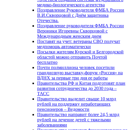
медико-биологического агентства
Поздравление Руководителя ФМБА России
В.И.Скворцовой с Днём защитника
Отечества.
Поздравление руководителя ФМБА России
Вероники Игоревны Скворцовой с
Международным женским днем
Поставят на учет: ветераны СВО получат
медпомощь автоматически
Посылки жителям Курской и Белгородской
областей можно отправить Почтой
бесплатно
Почти полмиллиона человек посетили
грандиозную выставку-форум «Россия» на
ВДНХ за первые три дня ее работы
Правительства РФ и Китая подготовят план
развития сотрудничества до 2030 года –
ТАСС
Правительство выделит свыше 10 млрд
рублей на поддержку неработающих
пенсионеров – Ведомости
Правительство направит более 24,5 млрд
рублей на лечение детей с тяжелыми
заболеваниями