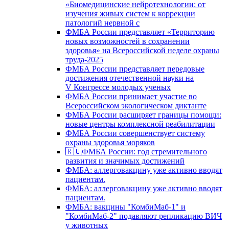
«Биомедицинские нейротехнологии: от
изучения живых систем к коррекции
патологий нервной с
ФМБА России представляет «Территорию
новых возможностей в сохранении
здоровья» на Всероссийской неделе охраны
труда-2025
ФМБА России представляет передовые
достижения отечественной науки на
V Конгрессе молодых ученых
ФМБА России принимает участие во
Всероссийском экологическом диктанте
ФМБА России расширяет границы помощи:
новые центры комплексной реабилитации
ФМБА России совершенствует систему
охраны здоровья моряков
🇷🇺ФМБА России: год стремительного
развития и значимых достижений
ФМБА: аллерговакцину уже активно вводят
пациентам.
ФМБА: аллерговакцину уже активно вводят
пациентам.
ФМБА: вакцины "КомбиМаб-1" и
"КомбиМаб-2" подавляют репликацию ВИЧ
у животных