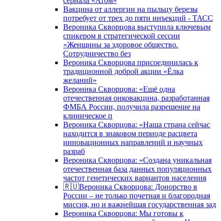
сериала «Атом»
Вакцина от аллергии на пыльцу березы
потребует от трех до пяти инъекций - ТАСС
Вероника Скворцова выступила ключевым
спикером в стратегической сессии
«Женщины за здоровое общество.
Сотрудничество без
Вероника Скворцова присоединилась к
традиционной доброй акции «Ёлка
желаний»
Вероника Скворцова: «Ещё одна
отечественная онковакцина, разработанная
ФМБА России, получила разрешение на
клиническое п
Вероника Скворцова: «Наша страна сейчас
находится в знаковом периоде расцвета
инновационных направлений и научных
разраб
Вероника Скворцова: «Создана уникальная
отечественная база данных популяционных
частот генетических вариантов населения
🇷🇺Вероника Скворцова: Донорство в
России – не только почетная и благородная
миссия, но и важнейшая государственная зад
Вероника Скворцова: Мы готовы к