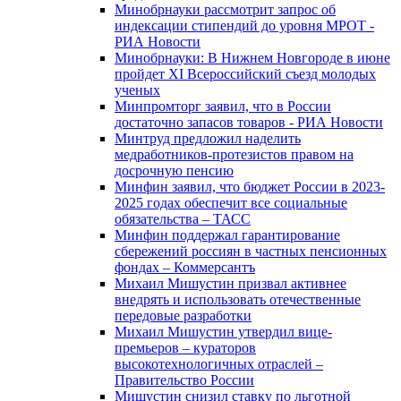
Минобрнауки рассмотрит запрос об
индексации стипендий до уровня МРОТ -
РИА Новости
Минобрнауки: В Нижнем Новгороде в июне
пройдет XI Всероссийский съезд молодых
ученых
Минпромторг заявил, что в России
достаточно запасов товаров - РИА Новости
Минтруд предложил наделить
медработников-протезистов правом на
досрочную пенсию
Минфин заявил, что бюджет России в 2023-
2025 годах обеспечит все социальные
обязательства – ТАСС
Минфин поддержал гарантирование
сбережений россиян в частных пенсионных
фондах – Коммерсантъ
Михаил Мишустин призвал активнее
внедрять и использовать отечественные
передовые разработки
Михаил Мишустин утвердил вице-
премьеров – кураторов
высокотехнологичных отраслей –
Правительство России
Мишустин снизил ставку по льготной