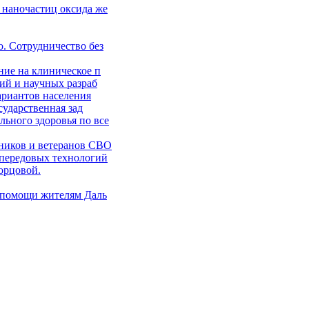
 наночастиц оксида же
. Сотрудничество без
ние на клиническое п
ий и научных разраб
ариантов населения
сударственная зад
ьного здоровья по все
ников и ветеранов СВО
 передовых технологий
орцовой.
 помощи жителям Даль