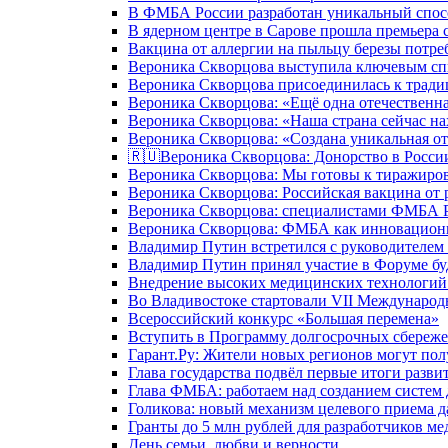
В ФМБА России разработан уникальный спосо
В ядерном центре в Сарове прошла премьера 
Вакцина от аллергии на пыльцу березы потре
Вероника Скворцова выступила ключевым спи
Вероника Скворцова присоединилась к трад
Вероника Скворцова: «Ещё одна отечественна
Вероника Скворцова: «Наша страна сейчас на
Вероника Скворцова: «Создана уникальная от
🇷🇺Вероника Скворцова: Донорство в России 
Вероника Скворцова: Мы готовы к тиражиров
Вероника Скворцова: Российская вакцина от 
Вероника Скворцова: специалистами ФМБА Ро
Вероника Скворцова: ФМБА как инновационно
Владимир Путин встретился с руководителем
Владимир Путин принял участие в Форуме бу
Внедрение высоких медицинских технологий 
Во Владивостоке стартовали VII Международ
Всероссийский конкурс «Большая перемена»
Вступить в Программу долгосрочных сбереже
Гарант.Ру: Жители новых регионов могут пол
Глава государства подвёл первые итоги разви
Глава ФМБА: работаем над созданием систем 
Голикова: новый механизм целевого приема д
Гранты до 5 млн рублей для разработчиков м
День семьи, любви и верности