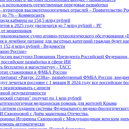
 и использовать отечественные передовые разработки
 кураторов высокотехнологичных отраслей – Правительство Ро
е до 7% – Коммерсантъ
онда кабмина на 154,5 млрд рублей
тов к 2025 году увеличатся до 7 млрд рублей – РГ
ы от мошенников
ункциональное судно атомно-технологического обслуживания «
ия и лечебное питание для льготных категорий граждан будет н
т 152,4 млрд рублей - Ведомости
Лыжню России»
оссии выступил Помощник Президента Российской Федерации, 
т российские разработки в сфере ИИ
ть бесплатно в магистратуру - ТАСС
 этап стажировки в ФМБА России
препарат «Ракурс 223Ra», разработанный ФМБА России, внедре
ут лечиться россияне с 1 января В 2024 году все российские б
 реализовывать с апреля
вной результативности
ческий стартап" получат по 1 млн рублей
отехнологичная медицинская помощь для жителей Крыма
-летием создания системы Федерального медико-биологического
И.Скворцовой с Днём защитника Отечества.
ероники Игоревны Скворцовой с Международным женским дне
дпомощь автоматически