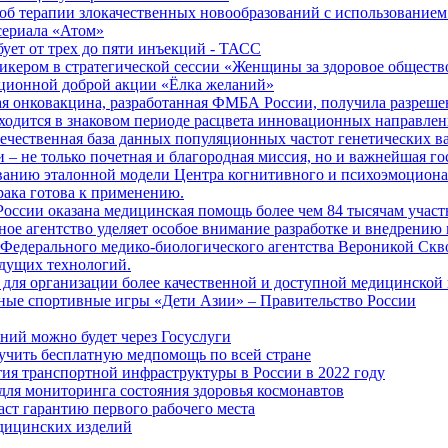
б терапии злокачественных новообразований с использованием
сериала «Атом»
бует от трех до пяти инъекций - ТАСС
кером в стратегической сессии «Женщины за здоровое общество
иционной доброй акции «Ёлка желаний»
я онковакцина, разработанная ФМБА России, получила разреше
ходится в знаковом периоде расцвета инновационных направлен
ечественная база данных популяционных частот генетических в
– не только почетная и благородная миссия, но и важнейшая го
анию эталонной модели Центра когнитивного и психоэмоционал
рака готова к применению.
ссии оказана медицинская помощь более чем 84 тысячам участ
е агентство уделяет особое внимание разработке и внедрению
 Федерального медико-биологического агентства Вероникой Скв
дущих технологий.
для организации более качественной и доступной медицинской
ные спортивные игры «Дети Азии» – Правительство России
ний можно будет через Госуслуги
учить бесплатную медпомощь по всей стране
тия транспортной инфраструктуры в России в 2022 году
для мониторинга состояния здоровья космонавтов
аст гарантию первого рабочего места
едицинских изделий