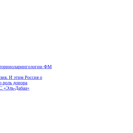
 оториноларингологии ФМ
ия. И этим Россия о
 роль донора
ЭС «Эль-Дабаа»