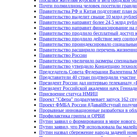
Посылки жителям Курской и Белгородской об
Почти полмиллиона человек посетили гранди
Правительства РФ и Китая подготовят план р
Правительство выделит свыше 10 млрд рубле
Правительство направит более 24,5 млрд руб
Правительство направит финансирование на 
Правительство продлило бесплатный доступ 
Правительство продлило действие мер соцп
Правительство проиндексировало социальные
Правительство расширило перечень жизненно
Правительство России
Правительство увеличило размеры специальн
Правительство утвердило Концепцию технолог
Председатель Совета Федерации Валентина 
Представители 40 стран подтвердили участи
Президент России дал интервью телеканалу «Ро
Президент Российской академии наук Геннад
Присвоение статуса НМИЦ
Проект "Сфера" подразумевает запуск 162 спу
Проект ФМБА России #ДавайВступай получил
Прорывные инновационные разработки в обл
Профилактика гриппа и ОРВИ
Путин заявил о формировании в мире нового 
Путин заявил, что РФ использовала бы малей
Путин назвал сбережение народа задачей ном