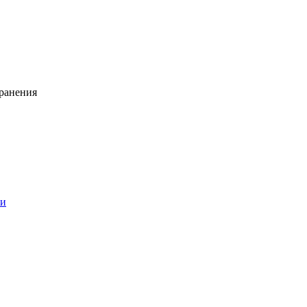
ранения
ии