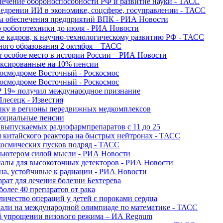
печение обороноспособности РФ и развитие науки - ТАСС
недрении ИИ в экономике, соцсфере, госуправлении - ТАСС
сы обеспечения предприятий ВПК - РИА Новости
ю робототехники до июля - РИА Новости
е кадров, к научно-технологическому развитию РФ - ТАСС
ного образования 2 октября – ТАСС
т особое место в истории России – РИА Новости
ексированные на 10% пенсии
космодроме Восточный - Роскосмос
космодроме Восточный - Роскосмос
 19» получил международное признание
Плесецк - Известия
упку в регионы передвижных медкомплексов
социальные пенсии
о выпускаемых радиофармпрепаратов с 11 до 25
 китайского реактора на быстрых нейтронах - ТАСС
космических пусков подряд - ТАСС
пьютером силой мысли - РИА Новости
алы для высокоточных детекторов - РИА Новости
на, устойчивые к радиации - РИА Новости
рат для лечения болезни Бехтерева
олее 40 препаратов от рака
личество операций у детей с пороками сердца
дали на международной олимпиаде по математике - ТАСС
 об упрощении визового режима – ИА Regnum