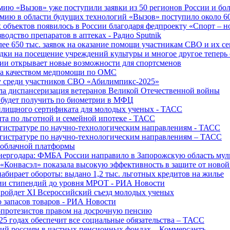
ю «Вызов» уже поступили заявки из 50 регионов России и боле
ю в области будущих технологий «Вызов» поступило около 600
объектов появилось в России благодаря федпроекту «Спорт – 
водство препаратов в аптеках - Радио Sputnik
е 650 тыс. заявок на оказание помощи участникам СВО и их с
ки на посещение учреждений культуры и многое другое теперь 
ии открывает новые возможности для спортсменов
 за качеством медпомощи по ОМС
у среди участников СВО «Абилимпикс-2025»
а диспансеризация ветеранов Великой Отечественной войны
 будет получить по биометрии в МФЦ
лищного сертификата для молодых ученых - ТАСС
та по льготной и семейной ипотеке - ТАСС
гистратуре по научно-технологическим направлениям - ТАСС
гистратуре по научно-технологическим направлениям – ТАСС
 облачной платформы
нергодара: ФМБА России направило в Запорожскую область му
«Конвасэл» показала высокую эффективность в защите от ново
абирает обороты: выдано 1,2 тыс. льготных кредитов на жилье
ции стипендий до уровня МРОТ - РИА Новости
ройдет XI Всероссийский съезд молодых ученых
о запасов товаров - РИА Новости
протезистов правом на досрочную пенсию
25 годах обеспечит все социальные обязательства – ТАСС
ий россиян в частных пенсионных фондах – Коммерсантъ