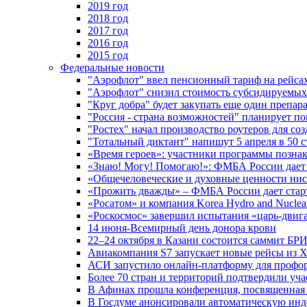
2019 год
2018 год
2017 год
2016 год
2015 год
Федеральные новости
"Аэрофлот" ввел пенсионный тариф на рейса
"Аэрофлот" снизил стоимость субсидируемы
"Круг добра" будет закупать еще один препара
"Россия - страна возможностей" планирует п
"Ростех" начал производство роутеров для 
"Тотальный диктант" напишут 5 апреля в 50 
«Время героев»: участники программы позн
«Знаю! Могу! Помогаю!»: ФМБА России дает 
«Общечеловеческие и духовные ценности ниск
«Прожить дважды» – ФМБА России дает стар
«Росатом» и компания Korea Hydro and Nuclea
«Роскосмос» завершил испытания «царь-двиг
14 июня-Всемирный день донора крови
22–24 октября в Казани состоится саммит БР
Авиакомпания S7 запускает новые рейсы из Х
АСИ запустило онлайн-платформу для профо
Более 70 стран и территорий подтвердили уч
В Афинах прошла конференция, посвященная
В Госдуме анонсировали автоматическую ин