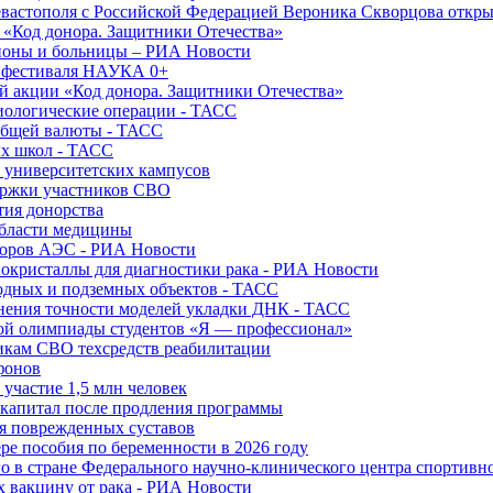
вастополя с Российской Федерацией Вероника Скворцова откры
и «Код донора. Защитники Отечества»
йоны и больницы – РИА Новости
о фестиваля НАУКА 0+
й акции «Код донора. Защитники Отечества»
диологические операции - ТАСС
общей валюты - ТАСС
ых школ - ТАСС
х университетских кампусов
ержки участников СВО
тия донорства
области медицины
торов АЭС - РИА Новости
нокристаллы для диагностики рака - РИА Новости
водных и подземных объектов - ТАСС
внения точности моделей укладки ДНК - ТАСС
кой олимпиады студентов «Я — профессионал»
икам СВО техсредств реабилитации
фонов
 участие 1,5 млн человек
ткапитал после продления программы
ия поврежденных суставов
ре пособия по беременности в 2026 году
о в стране Федерального научно-клинического центра спортивн
 вакцину от рака - РИА Новости