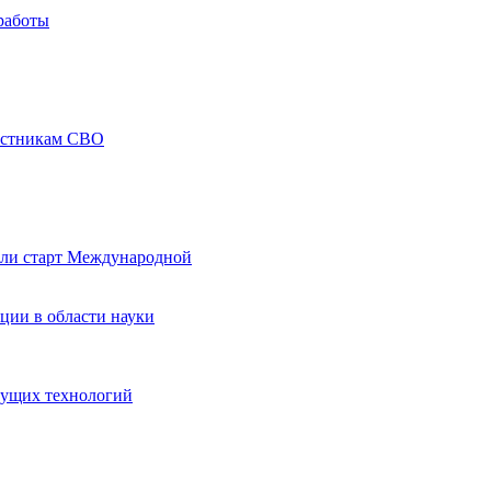
работы
частникам СВО
али старт Международной
ции в области науки
дущих технологий