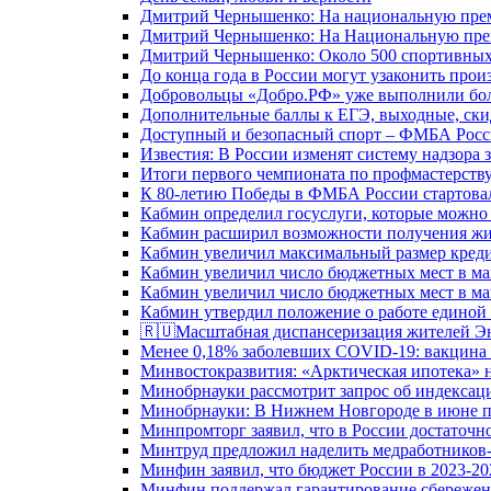
Дмитрий Чернышенко: На национальную преми
Дмитрий Чернышенко: На Национальную преми
Дмитрий Чернышенко: Около 500 спортивных 
До конца года в России могут узаконить произ
Добровольцы «Добро.РФ» уже выполнили боле
Дополнительные баллы к ЕГЭ, выходные, скид
Доступный и безопасный спорт – ФМБА Росс
Известия: В России изменят систему надзора
Итоги первого чемпионата по профмастерств
К 80-летию Победы в ФМБА России стартовал
Кабмин определил госуслуги, которые можно
Кабмин расширил возможности получения жи
Кабмин увеличил максимальный размер креди
Кабмин увеличил число бюджетных мест в ма
Кабмин увеличил число бюджетных мест в ма
Кабмин утвердил положение о работе единой
🇷🇺Масштабная диспансеризация жителей Э
Менее 0,18% заболевших COVID-19: вакцина 
Минвостокразвития: «Арктическая ипотека» н
Минобрнауки рассмотрит запрос об индекса
Минобрнауки: В Нижнем Новгороде в июне п
Минпромторг заявил, что в России достаточн
Минтруд предложил наделить медработников-
Минфин заявил, что бюджет России в 2023-20
Минфин поддержал гарантирование сбережен