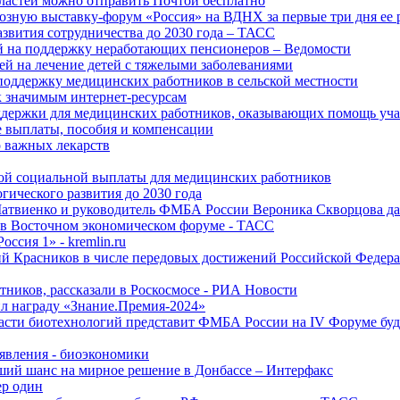
ластей можно отправить Почтой бесплатно
озную выставку-форум «Россия» на ВДНХ за первые три дня ее 
азвития сотрудничества до 2030 года – ТАСС
й на поддержку неработающих пенсионеров – Ведомости
лей на лечение детей с тяжелыми заболеваниями
поддержку медицинских работников в сельской местности
к значимым интернет-ресурсам
оддержки для медицинских работников, оказывающих помощь у
 выплаты, пособия и компенсации
 важных лекарств
ой социальной выплаты для медицинских работников
ического развития до 2030 года
Матвиенко и руководитель ФМБА России Вероника Скворцова д
е в Восточном экономическом форуме - ТАСС
ссия 1» - kremlin.ru
ий Красников в числе передовых достижений Российской Федера
тников, рассказали в Роскосмосе - РИА Новости
 награду «Знание.Премия-2024»
асти биотехнологий представит ФМБА России на IV Форуме бу
явления - биоэкономики
ший шанс на мирное решение в Донбассе – Интерфакс
ер один