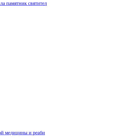
ла памятник святител
ой медицины и реаби