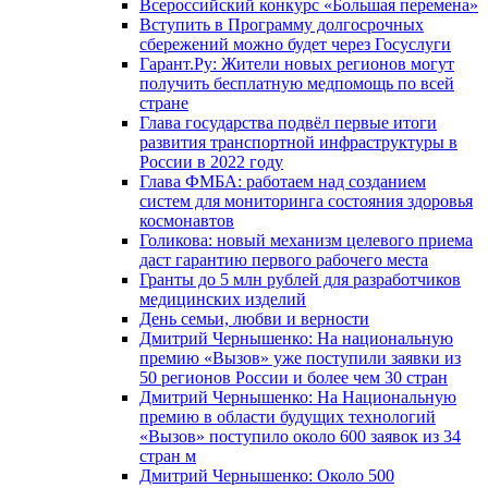
Всероссийский конкурс «Большая перемена»
Вступить в Программу долгосрочных
сбережений можно будет через Госуслуги
Гарант.Ру: Жители новых регионов могут
получить бесплатную медпомощь по всей
стране
Глава государства подвёл первые итоги
развития транспортной инфраструктуры в
России в 2022 году
Глава ФМБА: работаем над созданием
систем для мониторинга состояния здоровья
космонавтов
Голикова: новый механизм целевого приема
даст гарантию первого рабочего места
Гранты до 5 млн рублей для разработчиков
медицинских изделий
День семьи, любви и верности
Дмитрий Чернышенко: На национальную
премию «Вызов» уже поступили заявки из
50 регионов России и более чем 30 стран
Дмитрий Чернышенко: На Национальную
премию в области будущих технологий
«Вызов» поступило около 600 заявок из 34
стран м
Дмитрий Чернышенко: Около 500