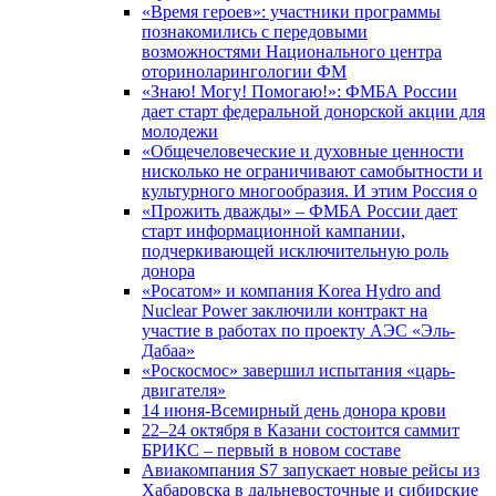
«Время героев»: участники программы
познакомились с передовыми
возможностями Национального центра
оториноларингологии ФМ
«Знаю! Могу! Помогаю!»: ФМБА России
дает старт федеральной донорской акции для
молодежи
«Общечеловеческие и духовные ценности
нисколько не ограничивают самобытности и
культурного многообразия. И этим Россия о
«Прожить дважды» – ФМБА России дает
старт информационной кампании,
подчеркивающей исключительную роль
донора
«Росатом» и компания Korea Hydro and
Nuclear Power заключили контракт на
участие в работах по проекту АЭС «Эль-
Дабаа»
«Роскосмос» завершил испытания «царь-
двигателя»
14 июня-Всемирный день донора крови
22–24 октября в Казани состоится саммит
БРИКС – первый в новом составе
Авиакомпания S7 запускает новые рейсы из
Хабаровска в дальневосточные и сибирские