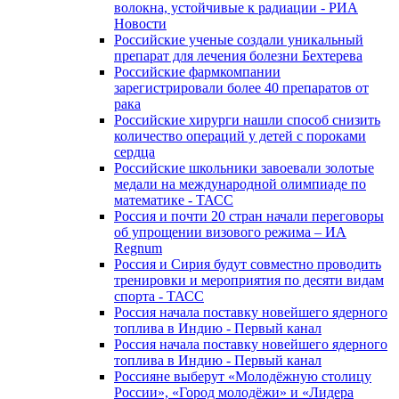
волокна, устойчивые к радиации - РИА
Новости
Российские ученые создали уникальный
препарат для лечения болезни Бехтерева
Российские фармкомпании
зарегистрировали более 40 препаратов от
рака
Российские хирурги нашли способ снизить
количество операций у детей с пороками
сердца
Российские школьники завоевали золотые
медали на международной олимпиаде по
математике - ТАСС
Россия и почти 20 стран начали переговоры
об упрощении визового режима – ИА
Regnum
Россия и Сирия будут совместно проводить
тренировки и мероприятия по десяти видам
спорта - ТАСС
Россия начала поставку новейшего ядерного
топлива в Индию - Первый канал
Россия начала поставку новейшего ядерного
топлива в Индию - Первый канал
Россияне выберут «Молодёжную столицу
России», «Город молодёжи» и «Лидера