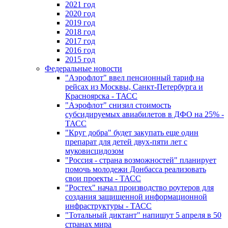
2021 год
2020 год
2019 год
2018 год
2017 год
2016 год
2015 год
Федеральные новости
"Аэрофлот" ввел пенсионный тариф на
рейсах из Москвы, Санкт-Петербурга и
Красноярска - ТАСС
"Аэрофлот" снизил стоимость
субсидируемых авиабилетов в ДФО на 25% -
ТАСС
"Круг добра" будет закупать еще один
препарат для детей двух-пяти лет с
муковисцидозом
"Россия - страна возможностей" планирует
помочь молодежи Донбасса реализовать
свои проекты - ТАСС
"Ростех" начал производство роутеров для
создания защищенной информационной
инфраструктуры - ТАСС
"Тотальный диктант" напишут 5 апреля в 50
странах мира