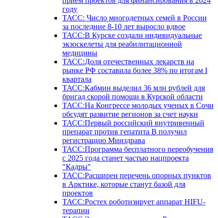
прием проектов для финансирования в 2024
году
ТАСС: Число многодетных семей в России
за последние 8-10 лет выросло вдвое
ТАСС:В Курске создали индивидуальные
экзоскелеты для реабилитационной
медицины
ТАСС:Доля отечественных лекарств на
рынке РФ составила более 38% по итогам I
квартала
ТАСС:Кабмин выделил 36 млн рублей для
бригад скорой помощи в Курской области
ТАСС:На Конгрессе молодых ученых в Сочи
обсудят развитие регионов за счет науки
ТАСС:Первый российский внутривенный
препарат против гепатита В получил
регистрацию Минздрава
ТАСС:Программа бесплатного переобучения
с 2025 года станет частью нацпроекта
"Кадры"
ТАСС:Расширен перечень опорных пунктов
в Арктике, которые станут базой для
проектов
ТАСС:Ростех роботизирует аппарат HIFU-
терапии