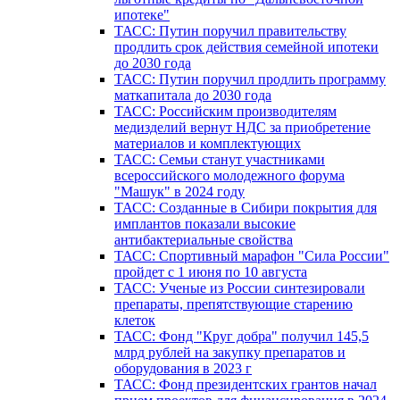
ипотеке"
ТАСС: Путин поручил правительству
продлить срок действия семейной ипотеки
до 2030 года
ТАСС: Путин поручил продлить программу
маткапитала до 2030 года
ТАСС: Российским производителям
медизделий вернут НДС за приобретение
материалов и комплектующих
ТАСС: Семьи станут участниками
всероссийского молодежного форума
"Машук" в 2024 году
ТАСС: Созданные в Сибири покрытия для
имплантов показали высокие
антибактериальные свойства
ТАСС: Спортивный марафон "Сила России"
пройдет с 1 июня по 10 августа
ТАСС: Ученые из России синтезировали
препараты, препятствующие старению
клеток
ТАСС: Фонд "Круг добра" получил 145,5
млрд рублей на закупку препаратов и
оборудования в 2023 г
ТАСС: Фонд президентских грантов начал