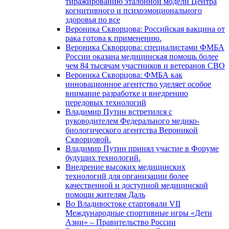
тиражированию эталонной модели Центра
когнитивного и психоэмоционального
здоровья по все
Вероника Скворцова: Российская вакцина от
рака готова к применению.
Вероника Скворцова: специалистами ФМБА
России оказана медицинская помощь более
чем 84 тысячам участников и ветеранов СВО
Вероника Скворцова: ФМБА как
инновационное агентство уделяет особое
внимание разработке и внедрению
передовых технологий
Владимир Путин встретился с
руководителем Федерального медико-
биологического агентства Вероникой
Скворцовой.
Владимир Путин принял участие в Форуме
будущих технологий.
Внедрение высоких медицинских
технологий для организации более
качественной и доступной медицинской
помощи жителям Даль
Во Владивостоке стартовали VII
Международные спортивные игры «Дети
Азии» – Правительство России