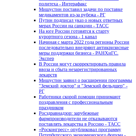
политеха - Интерафакс
Мишустин поставил задачи по поставке
медикаментов из-за рубежа - РГ
Путин подписал указ о новых ответных
мерах России на санкции - ТАСС
На юге России готовятся к старту
курортного сезона - 1 канал
Начиная с марта 2022 года регионы России
последовательно внедряют антикризисные
меры поддержки бизнеса - РАНХиГС.
Экспер
В России могут скорректировать правила
ввоза и сбыта незарегистрированных
лекарств
Мишустин заявил о расширении программы
"Земский доктор" и "Земский фельдшер" -
РГ
Работники скорой помощи принимают
поздравления с профессиональным
праздником
Росздравнадзор: зарубежные
фармпроизводители не отказываются
поставлять лекарства в Россию - ТАСС
«Росконгресс» опубликовал программу
Петербургского экономического форума -