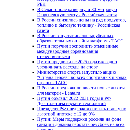
РБК
В Севастополе развернули 80-метровую
Георгиевскую ленту - Российская газета
В России снизились цены на ряд продуктов,
топливо и бытовую технику - Российская
газета
В России запустят аналог зарубежных
образовательных онлайн-платформ - ТАСС
Путин поручил восполнить отмененные
международные соревнования
отечественными
Путин предложил с 2025 года ежегодно
увеличивать расходы на спорт
Министерство спорта запустило акцию
"Страна героев" во всех спортивных школах
страны - ТАСС
В России предложили ввести новые льготы
для матерей - Lenta.ru
Путин объявил 2022-2031 годы в РФ
Десятилетием науки и технологий
Президент РФ предложил снизить ставку по
льготной ипотеке с 12 до 9%
Путин: Меры поддержки россиян на фоне
санкций должны работать без сбоев на всех
уровнях