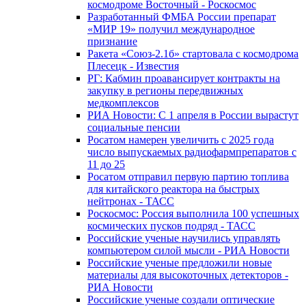
космодроме Восточный - Роскосмос
Разработанный ФМБА России препарат
«МИР 19» получил международное
признание
Ракета «Союз-2.1б» стартовала с космодрома
Плесецк - Известия
РГ: Кабмин проавансирует контракты на
закупку в регионы передвижных
медкомплексов
РИА Новости: С 1 апреля в России вырастут
социальные пенсии
Росатом намерен увеличить с 2025 года
число выпускаемых радиофармпрепаратов с
11 до 25
Росатом отправил первую партию топлива
для китайского реактора на быстрых
нейтронах - ТАСС
Роскосмос: Россия выполнила 100 успешных
космических пусков подряд - ТАСС
Российские ученые научились управлять
компьютером силой мысли - РИА Новости
Российские ученые предложили новые
материалы для высокоточных детекторов -
РИА Новости
Российские ученые создали оптические