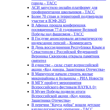
города – ТАСС
АСИ запустило онлайн-платформу для
профориентации школьников - ТАСС
Более 70 стран и территорий подтвердили
участие в ВЭФ-2025
В Афинах прошла конференция,
посвященная 77-й годовщине Великой
Победы над фашизмом - ТАСС
В Госдуме анонсировали автоматическую
индексацию пенсий – Коммерсантъ
В День воссоединения Республики Крым и
Севастополя с Российской Федерацией
Вероника Скворцова открыла памятник
святител
В единстве – сила: старт всероссийской
акции «Код донора. Защитники Отечества»
В Мариуполе начали строить жилые
микрорайоны и больницы – РИА Новости
В МГУ пройдут мероприятия
Всероссийского фестиваля НАУКА 0+
В Музее Победы подвели итоги
Всероссийской акции «Код донора.
Защитники Отечества»
В перечни "Круга добра" вошли детские
кардиологические операции - ТАСС