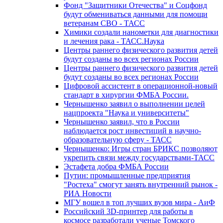
Фонд "Защитники Отечества" и Соцфонд
будут обмениваться данными для помощи
ветеранам СВО - ТАСС
Химики создали нанометки для диагностики
и лечения рака - ТАСС.Наука
Центры раннего физического развития детей
будут созданы во всех регионах России
Центры раннего физического развития детей
будут созданы во всех регионах России
Цифровой ассистент в операционной-новый
стандарт в хирургии ФМБА России.
Чернышенко заявил о выполнении целей
нацпроекта "Наука и университеты"
Чернышенко заявил, что в России
наблюдается рост инвестиций в научно-
образовательную сферу - ТАСС
Чернышенко: Игры стран БРИКС позволяют
укрепить связи между государствами-ТАСС
Эстафета добра ФМБА России
Путин: промышленные предприятия
"Ростеха" смогут занять внутренний рынок -
РИА Новости
МГУ вошел в топ лучших вузов мира - АиФ
Российский 3D-принтер для работы в
космосе разработали ученые Томского