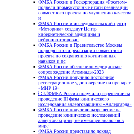
ФМБА России и Госкорпорация «Росатом»
подвели промежуточные итоги реализации
совместного проекта по улучшению качества
и
ФМБА России и исследовательский центр
«Моторика» создадут Центр
кибернетической медицины и
нейропротезирован
ФМБА России и Правительство Москвы
подводят итоги реализации совместного
проекта по сохранению когнитивных
навыков и пс
ФМБА России обеспечило медицинское
сопровождение Атомиады-2023
ФМБА России получило постоянное
регистрационное удостоверение на препарат
«МИР 19»
🇷🇺ФМБА России получило разрешение на
проведение III фазы клинического
исследования аллерговакцины «Аллергарда»
ФМБА России получило разрешение на
проведение клинических исследований
аллерговакцины, не имеющей аналогов в
мире
ФМБА России представило доклад