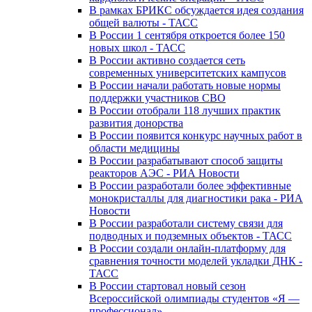
В рамках БРИКС обсуждается идея создания
общей валюты - ТАСС
В России 1 сентября откроется более 150
новых школ - ТАСС
В России активно создается сеть
современных университетских кампусов
В России начали работать новые нормы
поддержки участников СВО
В России отобрали 118 лучших практик
развития донорства
В России появится конкурс научных работ в
области медицины
В России разрабатывают способ защиты
реакторов АЭС - РИА Новости
В России разработали более эффективные
монокристаллы для диагностики рака - РИА
Новости
В России разработали систему связи для
подводных и подземных объектов - ТАСС
В России создали онлайн-платформу для
сравнения точности моделей укладки ДНК -
ТАСС
В России стартовал новый сезон
Всероссийской олимпиады студентов «Я —
профессионал»