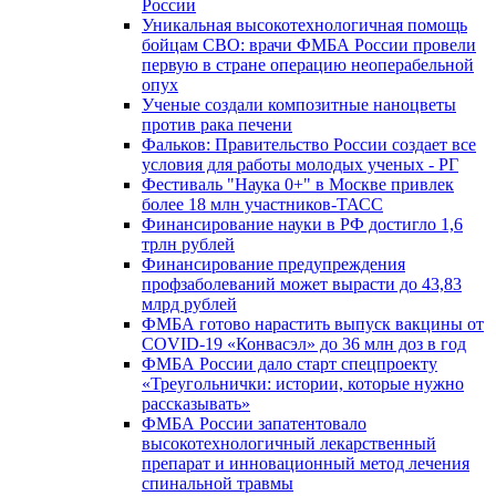
России
Уникальная высокотехнологичная помощь
бойцам СВО: врачи ФМБА России провели
первую в стране операцию неоперабельной
опух
Ученые создали композитные наноцветы
против рака печени
Фальков: Правительство России создает все
условия для работы молодых ученых - РГ
Фестиваль "Наука 0+" в Москве привлек
более 18 млн участников-ТАСС
Финансирование науки в РФ достигло 1,6
трлн рублей
Финансирование предупреждения
профзаболеваний может вырасти до 43,83
млрд рублей
ФМБА готово нарастить выпуск вакцины от
COVID-19 «Конвасэл» до 36 млн доз в год
ФМБА России дало старт спецпроекту
«Треугольнички: истории, которые нужно
рассказывать»
ФМБА России запатентовало
высокотехнологичный лекарственный
препарат и инновационный метод лечения
спинальной травмы