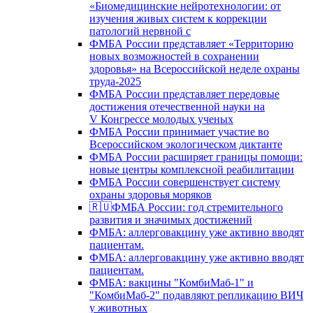
«Биомедицинские нейротехнологии: от
изучения живых систем к коррекции
патологий нервной с
ФМБА России представляет «Территорию
новых возможностей в сохранении
здоровья» на Всероссийской неделе охраны
труда-2025
ФМБА России представляет передовые
достижения отечественной науки на
V Конгрессе молодых ученых
ФМБА России принимает участие во
Всероссийском экологическом диктанте
ФМБА России расширяет границы помощи:
новые центры комплексной реабилитации
ФМБА России совершенствует систему
охраны здоровья моряков
🇷🇺ФМБА России: год стремительного
развития и значимых достижений
ФМБА: аллерговакцину уже активно вводят
пациентам.
ФМБА: аллерговакцину уже активно вводят
пациентам.
ФМБА: вакцины "КомбиМаб-1" и
"КомбиМаб-2" подавляют репликацию ВИЧ
у животных