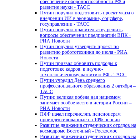
обеспечение обороноспособности РФ и
развитие науки - ТАСС
Путин поручил подготовить проект указа о
внедрении ИИ в экономике, соцсфере,
госуправлении - ТАСС
Путин поручил правительству решить
вопросы обеспечения предприятий ВПК -
РИА Новости
Путин поручил утвердить проект по
развитию робототехники до июля - РИА
Новости
Путин призвал обновить подходы к
подготовке кадров, к научно-
технологическому развитию РФ - ТАСС
Путин учредил День среднего
профессионального образования 2 октября –
ТАСС
Путин: великая победа над нацизмом
занимает особое место в истории России –
РИА Новости
ПФР начал перечислять пенсионерам
проиндексированные на 10% пенсии
Развитие движения студенческих отрядов на
космодроме Восточный - Роскосмос
Развитие движения студенческих отрядов на