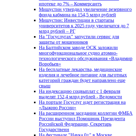
ипотеке до 7% – Коммерсантъ
Мишустин утвердил увеличение резервного
фонда кабмина на 154,5 млрд рублей
Мишустин: Инвестиции в стартапы
университетов к 2025 году увеличатся до 7
млрд рублей – РГ
На "Госуслугах" запустили сервис для
защиты от мошенников
На Балтийском заводе ОСК заложили
многофункциональное судно атомно-
технологического обслуживания «Владимир
Воробьев»
На бесплатные лекарства, медицинские
изделия и лечебное питание для льготных
категорий граждан будет направлено еще
свыш
На индексацию соцвыплат с 1 февраля
выделят 152,4 млрд рублей - Ведомости
На портале Госуслуг идет регистрация на
«Лыжню России»
На расширенном заседании коллегии ФМБА
России выступил Помощник Президента
Российской Федерации, Секретарь
Государственн
На фестивале "Наука 0+" в Москве