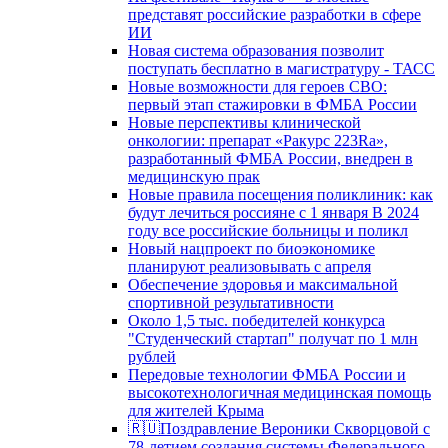
представят российские разработки в сфере
ИИ
Новая система образования позволит
поступать бесплатно в магистратуру - ТАСС
Новые возможности для героев СВО:
первый этап стажировки в ФМБА России
Новые перспективы клинической
онкологии: препарат «Ракурс 223Ra»,
разработанный ФМБА России, внедрен в
медицинскую прак
Новые правила посещения поликлиник: как
будут лечиться россияне с 1 января В 2024
году все российские больницы и поликл
Новый нацпроект по биоэкономике
планируют реализовывать с апреля
Обеспечение здоровья и максимальной
спортивной результативности
Около 1,5 тыс. победителей конкурса
"Студенческий стартап" получат по 1 млн
рублей
Передовые технологии ФМБА России и
высокотехнологичная медицинская помощь
для жителей Крыма
🇷🇺Поздравление Вероники Скворцовой с
78-летием создания системы Федерального