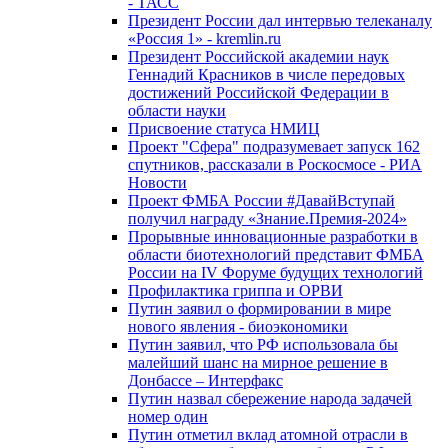
- ТАСС
Президент России дал интервью телеканалу
«Россия 1» - kremlin.ru
Президент Российской академии наук
Геннадий Красников в числе передовых
достижений Российской Федерации в
области науки
Присвоение статуса НМИЦ
Проект "Сфера" подразумевает запуск 162
спутников, рассказали в Роскосмосе - РИА
Новости
Проект ФМБА России #ДавайВступай
получил награду «Знание.Премия-2024»
Прорывные инновационные разработки в
области биотехнологий представит ФМБА
России на IV Форуме будущих технологий
Профилактика гриппа и ОРВИ
Путин заявил о формировании в мире
нового явления - биоэкономики
Путин заявил, что РФ использовала бы
малейший шанс на мирное решение в
Донбассе – Интерфакс
Путин назвал сбережение народа задачей
номер один
Путин отметил вклад атомной отрасли в