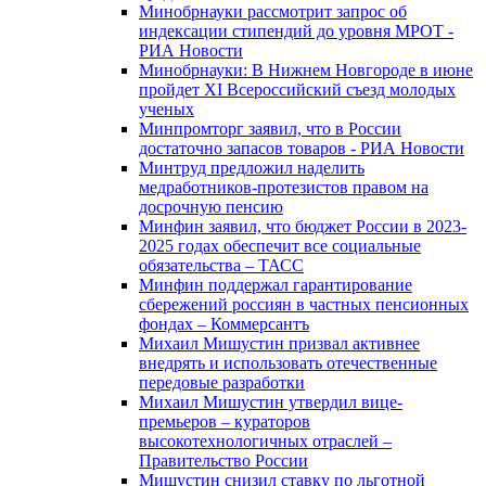
Минобрнауки рассмотрит запрос об
индексации стипендий до уровня МРОТ -
РИА Новости
Минобрнауки: В Нижнем Новгороде в июне
пройдет XI Всероссийский съезд молодых
ученых
Минпромторг заявил, что в России
достаточно запасов товаров - РИА Новости
Минтруд предложил наделить
медработников-протезистов правом на
досрочную пенсию
Минфин заявил, что бюджет России в 2023-
2025 годах обеспечит все социальные
обязательства – ТАСС
Минфин поддержал гарантирование
сбережений россиян в частных пенсионных
фондах – Коммерсантъ
Михаил Мишустин призвал активнее
внедрять и использовать отечественные
передовые разработки
Михаил Мишустин утвердил вице-
премьеров – кураторов
высокотехнологичных отраслей –
Правительство России
Мишустин снизил ставку по льготной