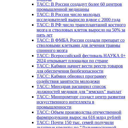
ТАСС: В России создадут более 60 центров
промышленной медицины
ТАСС: В России число молодых
исследователей выросло вдвое с 2000 года
ТАСС: В РФ число трансплантаций костного
мозга и стволовых клеток выросло на 50% за
пять лет
ТАСС: В ФМБА России создали препарат со
стволовыми клетками для лечения травмы
спинного мозга
ТАСС: Всероссийский фестиваль НАУКА 0+
2024 открывает площадки по стране
ТАСС: Кабмин начнет вести реестр товаров
для обеспечения биобезопасности
ТАСС: Кабмин обновил программу
содействия занятости молодежи
ТАСС: Минздрав расширил список
должностей медиков для "земских" выплат
ТАСС: Минпромторг создаст центр развития
искусственного интеллекта в
промышленности
ТАСС: Объем производства отечественной
фармпродукции вырос на 616 млрд рублей
ТАСС: Почти 150 тыс. семей получили
льготные кредиты по "Дальневосточной