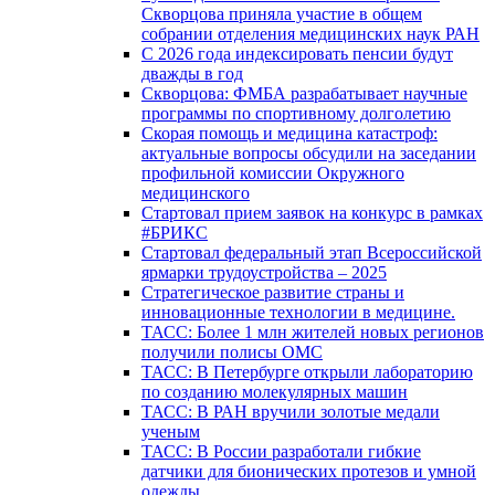
Скворцова приняла участие в общем
собрании отделения медицинских наук РАН
С 2026 года индексировать пенсии будут
дважды в год
Скворцова: ФМБА разрабатывает научные
программы по спортивному долголетию
Скорая помощь и медицина катастроф:
актуальные вопросы обсудили на заседании
профильной комиссии Окружного
медицинского
Стартовал прием заявок на конкурс в рамках
#БРИКС
Стартовал федеральный этап Всероссийской
ярмарки трудоустройства – 2025
Стратегическое развитие страны и
инновационные технологии в медицине.
ТАСС: Более 1 млн жителей новых регионов
получили полисы ОМС
ТАСС: В Петербурге открыли лабораторию
по созданию молекулярных машин
ТАСС: В РАН вручили золотые медали
ученым
ТАСС: В России разработали гибкие
датчики для бионических протезов и умной
одежды