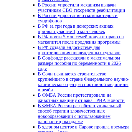
В России упростили механизм выдачи
участникам СВО техсредств реабилитации
В России упростят ввоз компьютеров и
смартфонов
В РФ за три года в донорских акциях
приняли участие 1,5 млн человек
В РФ почти 5 млн семей получат право на
маткапитал после продления программы
В РФ создали эндосистему для
протезирования поврежденных суставов
В Соцфонде рассказали о максимальном
размере пособия по беременности в 2026
году
В Сочи начинается строительство
крупнейшего в стране Федерального научно-
клинического центра спортивной медицины
и реаби
В ФМБА России протестировали на
животных вакцину от рака - РИА Новости
В ФМБА России разработан уникальный
способ терапии злокачественных
новообразований с использованием
наночастиц оксида же
В ядерном центре в Сарове прошла премьера