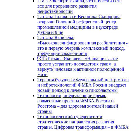
ТАСС:Эксперт заявила, что в России есть
все для прорывного развития
нейротехнологий
Татьяна Голикова и Вероника Скворцова
открыли Головной референсный центр
промышленной медицины в наукограде
Дубна и 9 це
Татьяна Яковлева:
«Высококвалифицированная реабилитация -
это в первую очередь комплексный подход,
требующий слаженной р
🇷🇺Татьяна Яковлева: «Наша цель – не
просто устранить последствия травм, а
вернуть человека к активной полноценной
жизн
Терапия будущего: Федеральный центр мозга
и нейротехнологий ФМБА России внедряет
новый подход к лечению глиобластомы
Технологии, опережающие время:
совместные проекты ФМБА России и
Росатома – для здоровья жителей нашей
страны
Технологический суверенитет и
стратегические направления развития
страны. Цифровая трансформация – в ФМБА