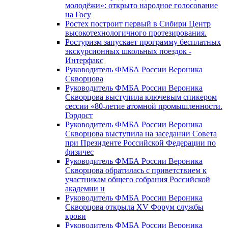
молодёжи»: открыто народное голосование
на Госу
Ростех построит первый в Сибири Центр
высокотехнологичного протезирования.
Ростуризм запускает программу бесплатных
экскурсионных школьных поездок -
Интерфакс
Руководитель ФМБА России Вероника
Скворцова
Руководитель ФМБА России Вероника
Скворцова выступила ключевым спикером
сессии «80-летие атомной промышленности.
Гордост
Руководитель ФМБА России Вероника
Скворцова выступила на заседании Совета
при Президенте Российской Федерации по
физичес
Руководитель ФМБА России Вероника
Скворцова обратилась с приветствием к
участникам общего собрания Российской
академии н
Руководитель ФМБА России Вероника
Скворцова открыла XV Форум службы
крови
Руководитель ФМБА России Вероника