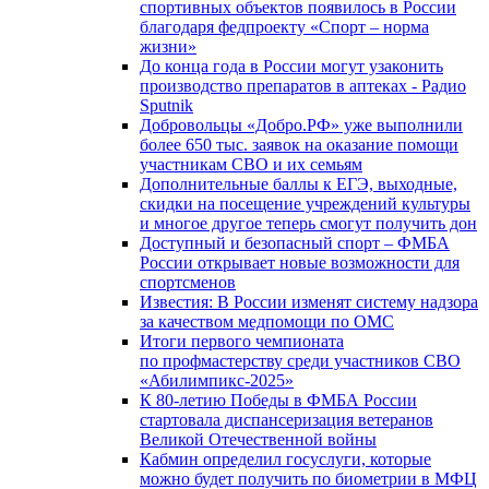
спортивных объектов появилось в России
благодаря федпроекту «Спорт – норма
жизни»
До конца года в России могут узаконить
производство препаратов в аптеках - Радио
Sputnik
Добровольцы «Добро.РФ» уже выполнили
более 650 тыс. заявок на оказание помощи
участникам СВО и их семьям
Дополнительные баллы к ЕГЭ, выходные,
скидки на посещение учреждений культуры
и многое другое теперь смогут получить дон
Доступный и безопасный спорт – ФМБА
России открывает новые возможности для
спортсменов
Известия: В России изменят систему надзора
за качеством медпомощи по ОМС
Итоги первого чемпионата
по профмастерству среди участников СВО
«Абилимпикс-2025»
К 80-летию Победы в ФМБА России
стартовала диспансеризация ветеранов
Великой Отечественной войны
Кабмин определил госуслуги, которые
можно будет получить по биометрии в МФЦ