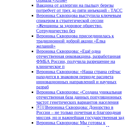
сериала «Атом»
Вакцина от аллергии на пыльцу березы
потребует от трех до пяти инъекций - ТАСС
Вероника Скворцова выступила ключевым
спикером в стратегической сессии
«Женщины за здоровое общество.
Сотрудничество без
Вероника Скворцова присоединилась к
традиционной доброй акции «Ёлка
желаний»
Вероника Скворцова: «Ещё одна
отечественная онковакцина, разработанная
ФМБА России, получила разрешение на
клиническое п
Вероника Скворцова: «Наша страна сейчас
находится в знаковом периоде расцвета
инновационных направлений и научных
разраб
Вероника Скворцова: «Создана уникальная
отечественная база данных популяционных
частот генетических вариантов населения
🇷🇺Вероника Скворцова: Донорство в
России – не только почетная и благородная
миссия, но и важнейшая государственная зад
Вероника Скворцова: Мы готовы к