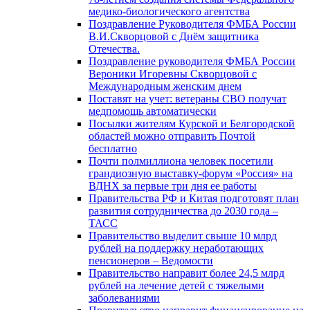
медико-биологического агентства
Поздравление Руководителя ФМБА России
В.И.Скворцовой с Днём защитника
Отечества.
Поздравление руководителя ФМБА России
Вероники Игоревны Скворцовой с
Международным женским днем
Поставят на учет: ветераны СВО получат
медпомощь автоматически
Посылки жителям Курской и Белгородской
областей можно отправить Почтой
бесплатно
Почти полмиллиона человек посетили
грандиозную выставку-форум «Россия» на
ВДНХ за первые три дня ее работы
Правительства РФ и Китая подготовят план
развития сотрудничества до 2030 года –
ТАСС
Правительство выделит свыше 10 млрд
рублей на поддержку неработающих
пенсионеров – Ведомости
Правительство направит более 24,5 млрд
рублей на лечение детей с тяжелыми
заболеваниями