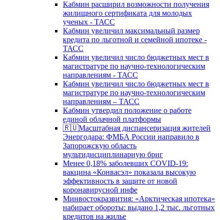
Кабмин расширил возможности получения
жилищного сертификата для молодых
ученых - ТАСС
Кабмин увеличил максимальный размер
кредита по льготной и семейной ипотеке -
ТАСС
Кабмин увеличил число бюджетных мест в
магистратуре по научно-технологическим
направлениям - ТАСС
Кабмин увеличил число бюджетных мест в
магистратуре по научно-технологическим
направлениям – ТАСС
Кабмин утвердил положение о работе
единой облачной платформы
🇷🇺Масштабная диспансеризация жителей
Энергодара: ФМБА России направило в
Запорожскую область
мультидисциплинарную бриг
Менее 0,18% заболевших COVID-19:
вакцина «Конвасэл» показала высокую
эффективность в защите от новой
коронавирусной инфе
Минвостокразвития: «Арктическая ипотека»
набирает обороты: выдано 1,2 тыс. льготных
кредитов на жилье