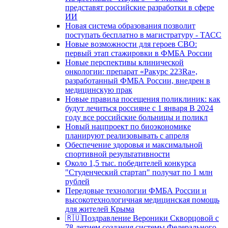
представят российские разработки в сфере
ИИ
Новая система образования позволит
поступать бесплатно в магистратуру - ТАСС
Новые возможности для героев СВО:
первый этап стажировки в ФМБА России
Новые перспективы клинической
онкологии: препарат «Ракурс 223Ra»,
разработанный ФМБА России, внедрен в
медицинскую прак
Новые правила посещения поликлиник: как
будут лечиться россияне с 1 января В 2024
году все российские больницы и поликл
Новый нацпроект по биоэкономике
планируют реализовывать с апреля
Обеспечение здоровья и максимальной
спортивной результативности
Около 1,5 тыс. победителей конкурса
"Студенческий стартап" получат по 1 млн
рублей
Передовые технологии ФМБА России и
высокотехнологичная медицинская помощь
для жителей Крыма
🇷🇺Поздравление Вероники Скворцовой с
78-летием создания системы Федерального