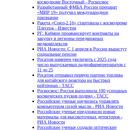
космодроме Восточный - Роскосмос
Разработанный ФМБА России препарат
«МИР 19» получил международное
признание
Ракета «Союз-2.1б» стартовала с космодрома
Плесецк - Известия
РГ: Кабмин проавансирует контракты на
закупку в регионы передвижных
медкомплексов
РИА Новости: С 1 апреля в России вырастут
социальные пенсии
Росатом намерен увеличить с 2025 года
число выпускаемых радиофармпрепаратов с
11 до 25
Росатом отправил первую партию топлива
для китайского реактора на быстрых
нейтронах - ТАСС
Роскосмос: Россия выполнила 100 успешных
космических пусков подряд - ТАСС
Российские ученые научились управлять
компьютером силой мысли - РИА Новости
Российские ученые предложили новые
материалы для высокоточных детекторов -
РИА Новости
Российские ученые создали оптические