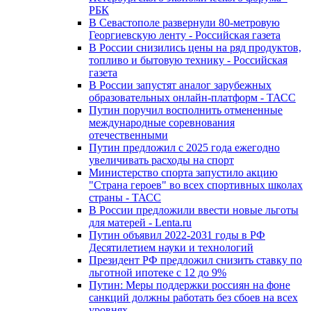
РБК
В Севастополе развернули 80-метровую
Георгиевскую ленту - Российская газета
В России снизились цены на ряд продуктов,
топливо и бытовую технику - Российская
газета
В России запустят аналог зарубежных
образовательных онлайн-платформ - ТАСС
Путин поручил восполнить отмененные
международные соревнования
отечественными
Путин предложил с 2025 года ежегодно
увеличивать расходы на спорт
Министерство спорта запустило акцию
"Страна героев" во всех спортивных школах
страны - ТАСС
В России предложили ввести новые льготы
для матерей - Lenta.ru
Путин объявил 2022-2031 годы в РФ
Десятилетием науки и технологий
Президент РФ предложил снизить ставку по
льготной ипотеке с 12 до 9%
Путин: Меры поддержки россиян на фоне
санкций должны работать без сбоев на всех
уровнях