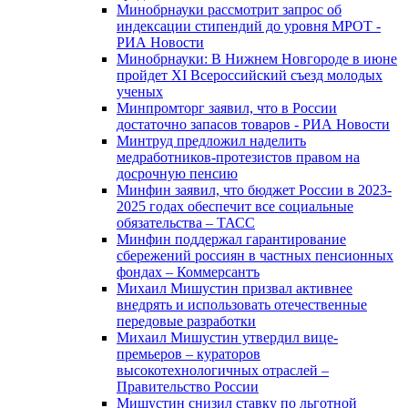
Минобрнауки рассмотрит запрос об
индексации стипендий до уровня МРОТ -
РИА Новости
Минобрнауки: В Нижнем Новгороде в июне
пройдет XI Всероссийский съезд молодых
ученых
Минпромторг заявил, что в России
достаточно запасов товаров - РИА Новости
Минтруд предложил наделить
медработников-протезистов правом на
досрочную пенсию
Минфин заявил, что бюджет России в 2023-
2025 годах обеспечит все социальные
обязательства – ТАСС
Минфин поддержал гарантирование
сбережений россиян в частных пенсионных
фондах – Коммерсантъ
Михаил Мишустин призвал активнее
внедрять и использовать отечественные
передовые разработки
Михаил Мишустин утвердил вице-
премьеров – кураторов
высокотехнологичных отраслей –
Правительство России
Мишустин снизил ставку по льготной