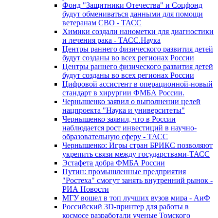
Фонд "Защитники Отечества" и Соцфонд
будут обмениваться данными для помощи
ветеранам СВО - ТАСС
Химики создали нанометки для диагностики
и лечения рака - ТАСС.Наука
Центры раннего физического развития детей
будут созданы во всех регионах России
Центры раннего физического развития детей
будут созданы во всех регионах России
Цифровой ассистент в операционной-новый
стандарт в хирургии ФМБА России.
Чернышенко заявил о выполнении целей
нацпроекта "Наука и университеты"
Чернышенко заявил, что в России
наблюдается рост инвестиций в научно-
образовательную сферу - ТАСС
Чернышенко: Игры стран БРИКС позволяют
укрепить связи между государствами-ТАСС
Эстафета добра ФМБА России
Путин: промышленные предприятия
"Ростеха" смогут занять внутренний рынок -
РИА Новости
МГУ вошел в топ лучших вузов мира - АиФ
Российский 3D-принтер для работы в
космосе разработали ученые Томского