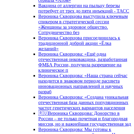
сериала «Атом»
Вакцина от аллергии на пыльцу березы
потребует от трех до пяти инъекций - ТАСС
Вероника Скворцова выступила ключевым
спикером в стратегической сессии
«Женщины за здоровое общество.
Сотрудничество без
Вероника Скворцова присоединилась к
традиционной доброй акции «Ёлка
желаний»
Вероника Скворцова: «Ещё одна
отечественная онковакцина, разработанная
ФМБА России, получила разрешение на
клиническое п
Вероника Скворцова: «Наша страна сейчас
находится в знаковом периоде расцвета
инновационных направлений и научных
разраб
Вероника Скворцова: «Создана уникальная
отечественная база данных популяционных
частот генетических вариантов населения
🇷🇺Вероника Скворцова: Донорство в
России – не только почетная и благородная
миссия, но и важнейшая государственная зад
Вероника Скворцова: Мы готовы к