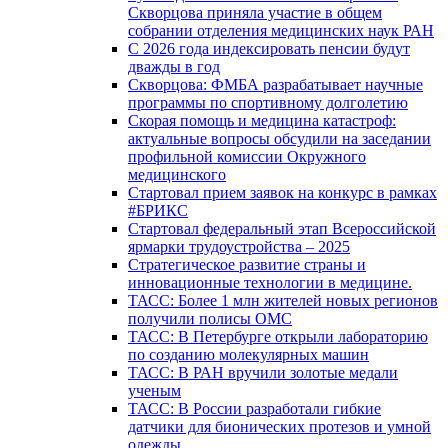
Скворцова приняла участие в общем
собрании отделения медицинских наук РАН
С 2026 года индексировать пенсии будут
дважды в год
Скворцова: ФМБА разрабатывает научные
программы по спортивному долголетию
Скорая помощь и медицина катастроф:
актуальные вопросы обсудили на заседании
профильной комиссии Окружного
медицинского
Стартовал прием заявок на конкурс в рамках
#БРИКС
Стартовал федеральный этап Всероссийской
ярмарки трудоустройства – 2025
Стратегическое развитие страны и
инновационные технологии в медицине.
ТАСС: Более 1 млн жителей новых регионов
получили полисы ОМС
ТАСС: В Петербурге открыли лабораторию
по созданию молекулярных машин
ТАСС: В РАН вручили золотые медали
ученым
ТАСС: В России разработали гибкие
датчики для бионических протезов и умной
одежды