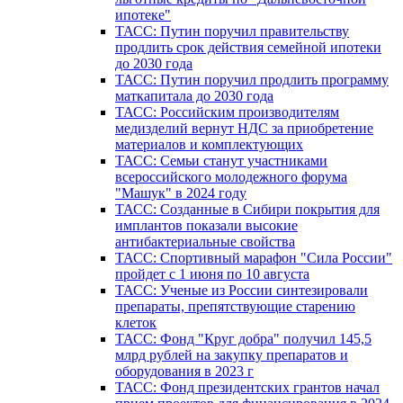
ипотеке"
ТАСС: Путин поручил правительству
продлить срок действия семейной ипотеки
до 2030 года
ТАСС: Путин поручил продлить программу
маткапитала до 2030 года
ТАСС: Российским производителям
медизделий вернут НДС за приобретение
материалов и комплектующих
ТАСС: Семьи станут участниками
всероссийского молодежного форума
"Машук" в 2024 году
ТАСС: Созданные в Сибири покрытия для
имплантов показали высокие
антибактериальные свойства
ТАСС: Спортивный марафон "Сила России"
пройдет с 1 июня по 10 августа
ТАСС: Ученые из России синтезировали
препараты, препятствующие старению
клеток
ТАСС: Фонд "Круг добра" получил 145,5
млрд рублей на закупку препаратов и
оборудования в 2023 г
ТАСС: Фонд президентских грантов начал