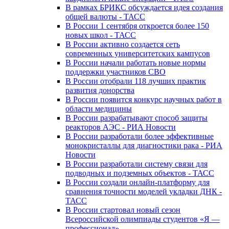
В рамках БРИКС обсуждается идея создания
общей валюты - ТАСС
В России 1 сентября откроется более 150
новых школ - ТАСС
В России активно создается сеть
современных университетских кампусов
В России начали работать новые нормы
поддержки участников СВО
В России отобрали 118 лучших практик
развития донорства
В России появится конкурс научных работ в
области медицины
В России разрабатывают способ защиты
реакторов АЭС - РИА Новости
В России разработали более эффективные
монокристаллы для диагностики рака - РИА
Новости
В России разработали систему связи для
подводных и подземных объектов - ТАСС
В России создали онлайн-платформу для
сравнения точности моделей укладки ДНК -
ТАСС
В России стартовал новый сезон
Всероссийской олимпиады студентов «Я —
профессионал»