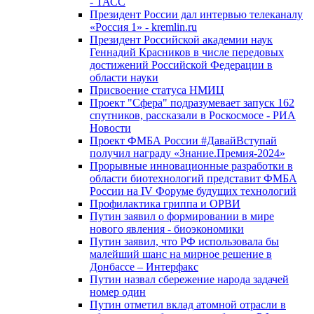
- ТАСС
Президент России дал интервью телеканалу
«Россия 1» - kremlin.ru
Президент Российской академии наук
Геннадий Красников в числе передовых
достижений Российской Федерации в
области науки
Присвоение статуса НМИЦ
Проект "Сфера" подразумевает запуск 162
спутников, рассказали в Роскосмосе - РИА
Новости
Проект ФМБА России #ДавайВступай
получил награду «Знание.Премия-2024»
Прорывные инновационные разработки в
области биотехнологий представит ФМБА
России на IV Форуме будущих технологий
Профилактика гриппа и ОРВИ
Путин заявил о формировании в мире
нового явления - биоэкономики
Путин заявил, что РФ использовала бы
малейший шанс на мирное решение в
Донбассе – Интерфакс
Путин назвал сбережение народа задачей
номер один
Путин отметил вклад атомной отрасли в