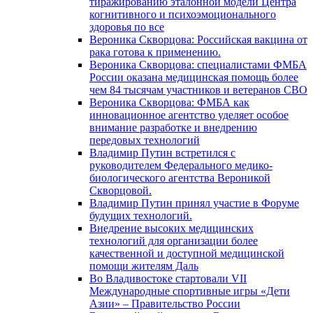
тиражированию эталонной модели Центра
когнитивного и психоэмоционального
здоровья по все
Вероника Скворцова: Российская вакцина от
рака готова к применению.
Вероника Скворцова: специалистами ФМБА
России оказана медицинская помощь более
чем 84 тысячам участников и ветеранов СВО
Вероника Скворцова: ФМБА как
инновационное агентство уделяет особое
внимание разработке и внедрению
передовых технологий
Владимир Путин встретился с
руководителем Федерального медико-
биологического агентства Вероникой
Скворцовой.
Владимир Путин принял участие в Форуме
будущих технологий.
Внедрение высоких медицинских
технологий для организации более
качественной и доступной медицинской
помощи жителям Даль
Во Владивостоке стартовали VII
Международные спортивные игры «Дети
Азии» – Правительство России