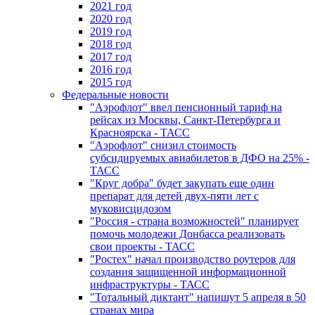
2021 год
2020 год
2019 год
2018 год
2017 год
2016 год
2015 год
Федеральные новости
"Аэрофлот" ввел пенсионный тариф на
рейсах из Москвы, Санкт-Петербурга и
Красноярска - ТАСС
"Аэрофлот" снизил стоимость
субсидируемых авиабилетов в ДФО на 25% -
ТАСС
"Круг добра" будет закупать еще один
препарат для детей двух-пяти лет с
муковисцидозом
"Россия - страна возможностей" планирует
помочь молодежи Донбасса реализовать
свои проекты - ТАСС
"Ростех" начал производство роутеров для
создания защищенной информационной
инфраструктуры - ТАСС
"Тотальный диктант" напишут 5 апреля в 50
странах мира