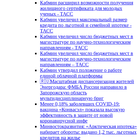
Кабмин расширил возможности получения
жилищного сертификата для молодых
ученых - ТАСС
Кабмин увеличил максимальный размер
кредита по льготной и семейной ипотеке -
ТАСС
Кабмин увеличил число бюджетных мест в
магистратуре по научно-технологическим
направлениям - ТАСС
Кабмин увеличил число бюджетных мест в
магистратуре по научно-технологическим
направлениям – ТАСС
Кабмин утвердил положение о работе
единой облачной платформы
🇷🇺Масштабная диспансеризация жителей
Энергодара: ФМБА России направило в
Запорожскую область
мультидисциплинарную бриг
Менее 0,18% заболевших COVID-19:
вакцина «Конвасэл» показала высокую
эффективность в защите от новой
коронавирусной инфе
Минвостокразвития: «Арктическая ипотека»
набирает обороты: выдано 1,2 тыс. льготных
кредитов на жилье