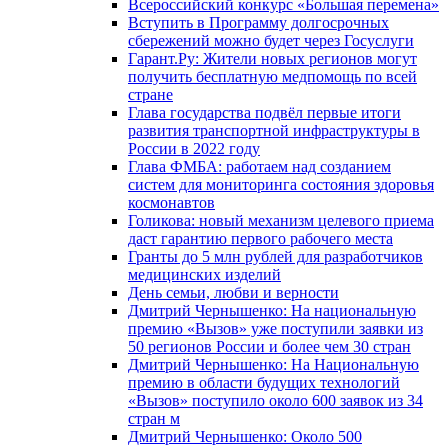
Всероссийский конкурс «Большая перемена»
Вступить в Программу долгосрочных
сбережений можно будет через Госуслуги
Гарант.Ру: Жители новых регионов могут
получить бесплатную медпомощь по всей
стране
Глава государства подвёл первые итоги
развития транспортной инфраструктуры в
России в 2022 году
Глава ФМБА: работаем над созданием
систем для мониторинга состояния здоровья
космонавтов
Голикова: новый механизм целевого приема
даст гарантию первого рабочего места
Гранты до 5 млн рублей для разработчиков
медицинских изделий
День семьи, любви и верности
Дмитрий Чернышенко: На национальную
премию «Вызов» уже поступили заявки из
50 регионов России и более чем 30 стран
Дмитрий Чернышенко: На Национальную
премию в области будущих технологий
«Вызов» поступило около 600 заявок из 34
стран м
Дмитрий Чернышенко: Около 500