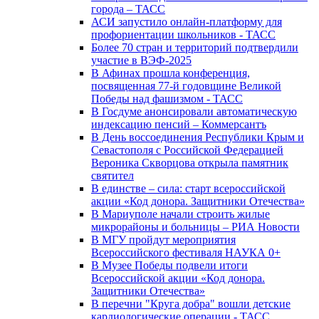
города – ТАСС
АСИ запустило онлайн-платформу для
профориентации школьников - ТАСС
Более 70 стран и территорий подтвердили
участие в ВЭФ-2025
В Афинах прошла конференция,
посвященная 77-й годовщине Великой
Победы над фашизмом - ТАСС
В Госдуме анонсировали автоматическую
индексацию пенсий – Коммерсантъ
В День воссоединения Республики Крым и
Севастополя с Российской Федерацией
Вероника Скворцова открыла памятник
святител
В единстве – сила: старт всероссийской
акции «Код донора. Защитники Отечества»
В Мариуполе начали строить жилые
микрорайоны и больницы – РИА Новости
В МГУ пройдут мероприятия
Всероссийского фестиваля НАУКА 0+
В Музее Победы подвели итоги
Всероссийской акции «Код донора.
Защитники Отечества»
В перечни "Круга добра" вошли детские
кардиологические операции - ТАСС