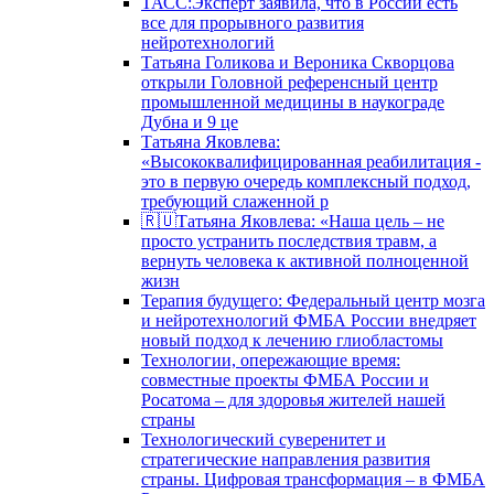
ТАСС:Эксперт заявила, что в России есть
все для прорывного развития
нейротехнологий
Татьяна Голикова и Вероника Скворцова
открыли Головной референсный центр
промышленной медицины в наукограде
Дубна и 9 це
Татьяна Яковлева:
«Высококвалифицированная реабилитация -
это в первую очередь комплексный подход,
требующий слаженной р
🇷🇺Татьяна Яковлева: «Наша цель – не
просто устранить последствия травм, а
вернуть человека к активной полноценной
жизн
Терапия будущего: Федеральный центр мозга
и нейротехнологий ФМБА России внедряет
новый подход к лечению глиобластомы
Технологии, опережающие время:
совместные проекты ФМБА России и
Росатома – для здоровья жителей нашей
страны
Технологический суверенитет и
стратегические направления развития
страны. Цифровая трансформация – в ФМБА