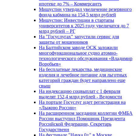
ипотеке до 7% – Коммерсантъ
Мишустин утвердил увеличение резервного
фонда кабмина на 154,5 млрд рублей
Мишустин: Инвестиции в стартапы
университетов к 2025 году увеличатся до 7
млрд рублей – РГ
На "Госуслугах" запустили сервис для
защиты от мошенников
На Балтийском заводе ОСК заложили
многофункциональное судно атомно-
технологического обслуживания «Владимир
Воробьев»
На бесплатные лекарства, медицинские
изделия и лечебное питание для льготных
категорий граждан будет направлено еще
свыш
На индексацию соцвыплат с 1 февраля
выделят 152,4 млрд рублей - Ведомости
На портале Госуслуг идет регистрация на
«Лыжню России»
На расширенном заседании коллегии ФМБА
России выступил Помощник Президента
Российской Федерации, Секретарь
Государственн
На фестивале "Наука 0+" в Москве