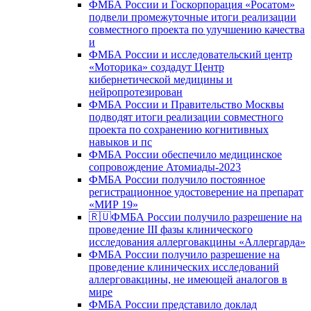
ФМБА России и Госкорпорация «Росатом»
подвели промежуточные итоги реализации
совместного проекта по улучшению качества
и
ФМБА России и исследовательский центр
«Моторика» создадут Центр
кибернетической медицины и
нейропротезирован
ФМБА России и Правительство Москвы
подводят итоги реализации совместного
проекта по сохранению когнитивных
навыков и пс
ФМБА России обеспечило медицинское
сопровождение Атомиады-2023
ФМБА России получило постоянное
регистрационное удостоверение на препарат
«МИР 19»
🇷🇺ФМБА России получило разрешение на
проведение III фазы клинического
исследования аллерговакцины «Аллергарда»
ФМБА России получило разрешение на
проведение клинических исследований
аллерговакцины, не имеющей аналогов в
мире
ФМБА России представило доклад