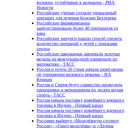
волокна, устойчивые к радиации - РИА
Новости
Российские ученые создали уникальный
препарат для лечения болезни Бехтерева
Российские фармкомпании
зарегистрировали более 40 препаратов от
рака
Российские хирурги нашли способ снизить
количество операций у детей с пороками
сердца
Российские школьники завоевали золотые
медали на международной олимпиаде по
математике - ТАСС
Россия и почти 20 стран начали переговоры
об упрощении визового режима – ИА
Regnum
Россия и Сирия будут совместно проводить
тренировки и мероприятия по десяти видам
спорта - ТАСС
Россия начала поставку новейшего ядерного
топлива в Индию - Первый канал
Россия начала поставку новейшего ядерного
топлива в Индию - Первый канал
Россияне выберут «Молодёжную столицу
России», «Город молодёжи» и «Лидера