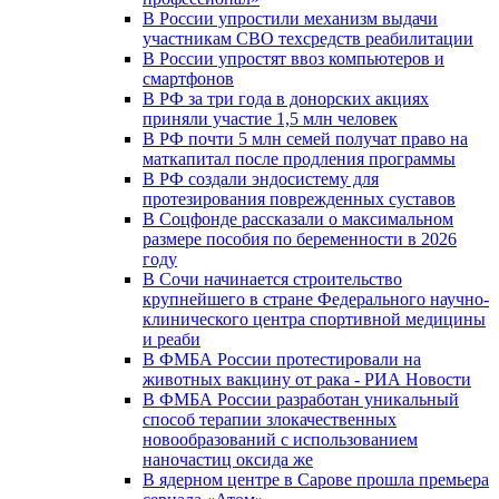
В России упростили механизм выдачи
участникам СВО техсредств реабилитации
В России упростят ввоз компьютеров и
смартфонов
В РФ за три года в донорских акциях
приняли участие 1,5 млн человек
В РФ почти 5 млн семей получат право на
маткапитал после продления программы
В РФ создали эндосистему для
протезирования поврежденных суставов
В Соцфонде рассказали о максимальном
размере пособия по беременности в 2026
году
В Сочи начинается строительство
крупнейшего в стране Федерального научно-
клинического центра спортивной медицины
и реаби
В ФМБА России протестировали на
животных вакцину от рака - РИА Новости
В ФМБА России разработан уникальный
способ терапии злокачественных
новообразований с использованием
наночастиц оксида же
В ядерном центре в Сарове прошла премьера