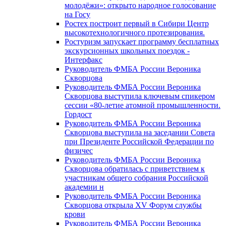
молодёжи»: открыто народное голосование
на Госу
Ростех построит первый в Сибири Центр
высокотехнологичного протезирования.
Ростуризм запускает программу бесплатных
экскурсионных школьных поездок -
Интерфакс
Руководитель ФМБА России Вероника
Скворцова
Руководитель ФМБА России Вероника
Скворцова выступила ключевым спикером
сессии «80-летие атомной промышленности.
Гордост
Руководитель ФМБА России Вероника
Скворцова выступила на заседании Совета
при Президенте Российской Федерации по
физичес
Руководитель ФМБА России Вероника
Скворцова обратилась с приветствием к
участникам общего собрания Российской
академии н
Руководитель ФМБА России Вероника
Скворцова открыла XV Форум службы
крови
Руководитель ФМБА России Вероника