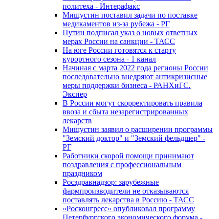
политеха - Интерафакс
Мишустин поставил задачи по поставке
медикаментов из-за рубежа - РГ
Путин подписал указ о новых ответных
мерах России на санкции - ТАСС
На юге России готовятся к старту
курортного сезона - 1 канал
Начиная с марта 2022 года регионы России
последовательно внедряют антикризисные
меры поддержки бизнеса - РАНХиГС.
Экспер
В России могут скорректировать правила
ввоза и сбыта незарегистрированных
лекарств
Мишустин заявил о расширении программы
"Земский доктор" и "Земский фельдшер" -
РГ
Работники скорой помощи принимают
поздравления с профессиональным
праздником
Росздравнадзор: зарубежные
фармпроизводители не отказываются
поставлять лекарства в Россию - ТАСС
«Росконгресс» опубликовал программу
Петербургского экономического форума -