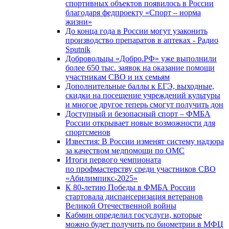
спортивных объектов появилось в России
благодаря федпроекту «Спорт – норма
жизни»
До конца года в России могут узаконить
производство препаратов в аптеках - Радио
Sputnik
Добровольцы «Добро.РФ» уже выполнили
более 650 тыс. заявок на оказание помощи
участникам СВО и их семьям
Дополнительные баллы к ЕГЭ, выходные,
скидки на посещение учреждений культуры
и многое другое теперь смогут получить дон
Доступный и безопасный спорт – ФМБА
России открывает новые возможности для
спортсменов
Известия: В России изменят систему надзора
за качеством медпомощи по ОМС
Итоги первого чемпионата
по профмастерству среди участников СВО
«Абилимпикс-2025»
К 80-летию Победы в ФМБА России
стартовала диспансеризация ветеранов
Великой Отечественной войны
Кабмин определил госуслуги, которые
можно будет получить по биометрии в МФЦ