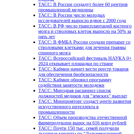
ТАСС: В России создадут более 60 центров
промышленной медицины
ТАСС: В России число молодых
исследователей выросло вдвое с 2000 года
ТАСС: В РФ число трансплантаций костного
мозга и стволовых клеток выросло на 50% за
пять лет
ТАСС: В ФМБА России создали препарат со
стволовыми клетками для лечения травмы
спинного мозга
ТАСС: Всероссийский фестиваль НАУКА 0+
2024 открывает площадки по стране
ТАСС: Кабмин начнет вести реестр товаров
для обеспечения биобезопасности
ТАСС: Кабмин обновил программу
содействия занятости молодежи
ТАСС: Минздрав расширил список
должностей медиков для "земских" выплат
ТАСС: Минпромторг создаст центр развития
искусственного интеллекта в
промышленности
ТАСС: Объем производства отечественной
фармпродукции вырос на 616 млрд рублей
ТАСС: Почти 150 тыс. семей получили
льготные кредиты по "Дальневосточной