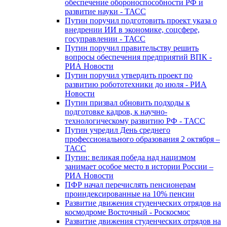
обеспечение обороноспособности РФ и
развитие науки - ТАСС
Путин поручил подготовить проект указа о
внедрении ИИ в экономике, соцсфере,
госуправлении - ТАСС
Путин поручил правительству решить
вопросы обеспечения предприятий ВПК -
РИА Новости
Путин поручил утвердить проект по
развитию робототехники до июля - РИА
Новости
Путин призвал обновить подходы к
подготовке кадров, к научно-
технологическому развитию РФ - ТАСС
Путин учредил День среднего
профессионального образования 2 октября –
ТАСС
Путин: великая победа над нацизмом
занимает особое место в истории России –
РИА Новости
ПФР начал перечислять пенсионерам
проиндексированные на 10% пенсии
Развитие движения студенческих отрядов на
космодроме Восточный - Роскосмос
Развитие движения студенческих отрядов на