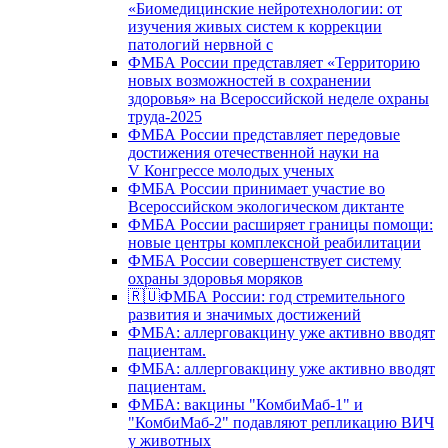
«Биомедицинские нейротехнологии: от
изучения живых систем к коррекции
патологий нервной с
ФМБА России представляет «Территорию
новых возможностей в сохранении
здоровья» на Всероссийской неделе охраны
труда-2025
ФМБА России представляет передовые
достижения отечественной науки на
V Конгрессе молодых ученых
ФМБА России принимает участие во
Всероссийском экологическом диктанте
ФМБА России расширяет границы помощи:
новые центры комплексной реабилитации
ФМБА России совершенствует систему
охраны здоровья моряков
🇷🇺ФМБА России: год стремительного
развития и значимых достижений
ФМБА: аллерговакцину уже активно вводят
пациентам.
ФМБА: аллерговакцину уже активно вводят
пациентам.
ФМБА: вакцины "КомбиМаб-1" и
"КомбиМаб-2" подавляют репликацию ВИЧ
у животных