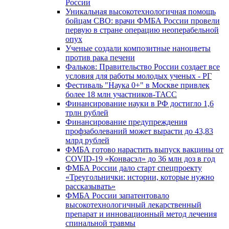
России
Уникальная высокотехнологичная помощь
бойцам СВО: врачи ФМБА России провели
первую в стране операцию неоперабельной
опух
Ученые создали композитные наноцветы
против рака печени
Фальков: Правительство России создает все
условия для работы молодых ученых - РГ
Фестиваль "Наука 0+" в Москве привлек
более 18 млн участников-ТАСС
Финансирование науки в РФ достигло 1,6
трлн рублей
Финансирование предупреждения
профзаболеваний может вырасти до 43,83
млрд рублей
ФМБА готово нарастить выпуск вакцины от
COVID-19 «Конвасэл» до 36 млн доз в год
ФМБА России дало старт спецпроекту
«Треугольнички: истории, которые нужно
рассказывать»
ФМБА России запатентовало
высокотехнологичный лекарственный
препарат и инновационный метод лечения
спинальной травмы