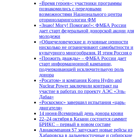
«Время героев»: участники программы
познакомились с передовыми
возможностями Национального центра
оториноларингологии ФМ
«Знаю! Могу! Помогаю!»: ФМБА России
дает старт федеральной донорской акции для
молодежи
«Общечеловеческие и духовные ценности
нисколько не ограничивают самобытности и
культурного многообразия. И этим Россия о
«Прожить дважды» – ФМБА России дает
старт информационной кампании,
подчеркивающей исключительную роль
донора
«Росатом» и компания Korea Hydro and
Nuclear Power заключили контракт на
участие в работах по проекту АЭС «Эль-
Дабаа»
«Роскосмос» завершил испытания «царь-
двигателя»
14 июня-Всемирный день донора крови
22–24 октября в Казани состоится саммит
БРИКС – первый в новом составе
Авиакомпания S7 запускает новые рейсы из
Хабаровска в дальневосточные и сибирские