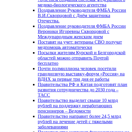
медико-биологического агентства
Поздравление Руководителя ФМБА России
В.И.Скворцовой с Днём защитника
Отечества.
Поздравление руководителя ФМБА России
Вероники Игоревны Скворцовой с
Международным женским днем
Поставят на учет: ветераны СВО получат
медпомощь автоматически
Посылки жителям Курской и Белгородской
областей можно отправить Почтой
бесплатно
Почти полмиллиона человек посетили
грандиозную выставку-форум «Россия» на
ВДНХ за первые три дня ее работы
Правительства РФ и Китая подготовят план
развития сотрудничества до 2030 года –
ТАСС
Правительство выделит свыше 10 млрд
рублей на поддержку неработающих
пенсионеров – Ведомости
Правительство направит более 24,5 млрд
рублей на лечение детей с тяжелыми
заболеваниями