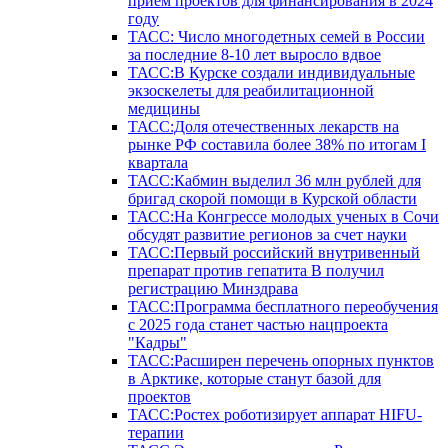
прием проектов для финансирования в 2024
году
ТАСС: Число многодетных семей в России
за последние 8-10 лет выросло вдвое
ТАСС:В Курске создали индивидуальные
экзоскелеты для реабилитационной
медицины
ТАСС:Доля отечественных лекарств на
рынке РФ составила более 38% по итогам I
квартала
ТАСС:Кабмин выделил 36 млн рублей для
бригад скорой помощи в Курской области
ТАСС:На Конгрессе молодых ученых в Сочи
обсудят развитие регионов за счет науки
ТАСС:Первый российский внутривенный
препарат против гепатита В получил
регистрацию Минздрава
ТАСС:Программа бесплатного переобучения
с 2025 года станет частью нацпроекта
"Кадры"
ТАСС:Расширен перечень опорных пунктов
в Арктике, которые станут базой для
проектов
ТАСС:Ростех роботизирует аппарат HIFU-
терапии