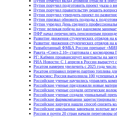
Путин отметил вклад атомной отрасли в обес
Путин поручил подготовить проект указа о в
Путин поручил правительству решить вопро
Путин поручил утвердить проект по развити
Путин призвал обновить подходы к подготовк
Путин учредил День среднего профессиональ
Путин: великая победа над нацизмом занимае
ПФР начал перечислять пенсионерам проинд
Развитие движения студенческих отрядов на 
Развитие движения студенческих отрядов на 
Разработанный ФМБА России препарат «МИР
Ракета «Союз-2.1б» стартовала с космодрома 
РГ: Кабмин проавансирует контракты на зак
РИА Новости: С 1 апреля в России вырастут 
Росатом намерен увеличить с 2025 года числ
Росатом отправил первую партию топлива для
Роскосмос: Россия выполнила 100 успешных 
Российские ученые научились управлять ком
Российские ученые предложили новые матери
Российские ученые создали оптические волок
Российские ученые создали уникальный препа
Российские фармкомпании зарегистрировали б
Российские хирурги нашли способ снизить ко
Российские школьники завоевали золотые ме
Россия и почти 20 стран начали переговоры