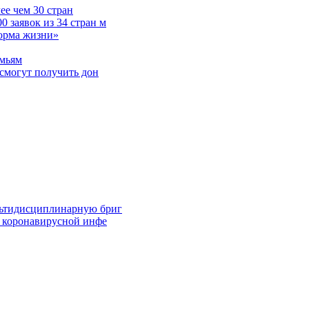
е чем 30 стран
 заявок из 34 стран м
норма жизни»
емьям
смогут получить дон
льтидисциплинарную бриг
й коронавирусной инфе