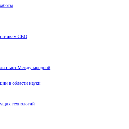
работы
частникам СВО
али старт Международной
ции в области науки
дущих технологий