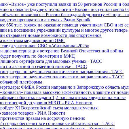
ю «Вызов» уже поступили заявки из 50 регионов России и боле
ю в области будущих технологий «Вызов» поступило около 600
объектов появилось в России благодаря федпроекту «Спорт – 
водство препаратов в аптеках - Радио Sputnik
е 650 тыс. заявок на оказание помощи участникам СВО и их с
ки на посещение учреждений культуры и многое другое теперь 
ии открывает новые возможности для спортсменов
 за качеством медпомощи по ОМС
у среди участников СВО «Абилимпикс-2025»
а диспансеризация ветеранов Великой Отечественной войны
 будет получить по биометрии в МФЦ
лищного сертификата для молодых ученых - ТАСС
та по льготной и семейной ипотеке - ТАСС
гистратуре по научно-технологическим направлениям - ТАСС
гистратуре по научно-технологическим направлениям – ТАСС
 облачной платформы
нергодара: ФМБА России направило в Запорожскую область му
«Конвасэл» показала высокую эффективность в защите от ново
абирает обороты: выдано 1,2 тыс. льготных кредитов на жилье
ции стипендий до уровня МРОТ - РИА Новости
ройдет XI Всероссийский съезд молодых ученых
о запасов товаров - РИА Новости
протезистов правом на досрочную пенсию
25 годах обеспечит все социальные обязательства – ТАСС
ий россиян в частных пенсионных фондах – Коммерсантъ