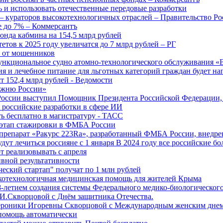
 и использовать отечественные передовые разработки
 кураторов высокотехнологичных отраслей – Правительство Ро
е до 7% – Коммерсантъ
онда кабмина на 154,5 млрд рублей
тов к 2025 году увеличатся до 7 млрд рублей – РГ
ы от мошенников
ункциональное судно атомно-технологического обслуживания «
ия и лечебное питание для льготных категорий граждан будет н
т 152,4 млрд рублей - Ведомости
Лыжню России»
оссии выступил Помощник Президента Российской Федерации, 
т российские разработки в сфере ИИ
ть бесплатно в магистратуру - ТАСС
 этап стажировки в ФМБА России
препарат «Ракурс 223Ra», разработанный ФМБА России, внедре
ут лечиться россияне с 1 января В 2024 году все российские б
 реализовывать с апреля
вной результативности
ческий стартап" получат по 1 млн рублей
отехнологичная медицинская помощь для жителей Крыма
-летием создания системы Федерального медико-биологического
И.Скворцовой с Днём защитника Отечества.
ероники Игоревны Скворцовой с Международным женским дне
дпомощь автоматически