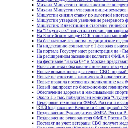
Михаил Мишустин призвал активнее внедрять
Михаил Мишустин утвердил вице-премьеров –
Мишустин снизил ставку по льготной ипотек
Мишустин утвердил увеличение резервного ф
Мишустин: Инвестиции в стартапы университе
На "Госуслугах" запустили сервис для защит
На Балтийском заводе ОСК заложили многоф
На бесплатные лекарства, медицинские издел
На индексацию соцвыплат с 1 февраля выделя
На портале Госуслуг идет регистрация на «
На расширенном заседании коллегии ФМБА Р
На фестивале "Наука 0+" в Москве представя
Новая система образования позволит поступа
Новые возможности для героев СВО: первый
Новые перспективы клинической онкологии: 
Новые правила посещения поликлиник: как буд
Новый нацпроект по биоэкономике планируют
Обеспечение здоровья и максимальной спорти
Около 1,5 тыс. победителей конкурса "Студен
Передовые технологии ФМБА России и высок
🇷🇺Поздравление Вероники Скворцовой с 78
Поздравление Руководителя ФМБА России В.
Поздравление руководителя ФМБА России В
Поставят на учет: ветераны СВО получат ме