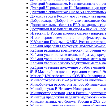
Дмитрий Чернышенко: На национальную преми
Дмитрий Чернышенко: На Национальную преми
Дмитрий Чернышенко: Около 500 спортивных 
До конца года в России могут узаконить произ
Добровольцы «Добро.РФ» уже выполнили боле
Дополнительные баллы к ЕГЭ, выходные, скид
Доступный и безопасный спорт – ФМБА Росс
Известия: В России изменят систему надзора
Итоги первого чемпионата по профмастерств
К 80-летию Победы в ФМБА России стартовал
Кабмин определил госуслуги, которые можно
Кабмин расширил возможности получения жи
Кабмин увеличил максимальный размер креди
Кабмин увеличил число бюджетных мест в ма
Кабмин увеличил число бюджетных мест в ма
Кабмин утвердил положение о работе единой
🇷🇺Масштабная диспансеризация жителей Э
Менее 0,18% заболевших COVID-19: вакцина 
Минвостокразвития: «Арктическая ипотека» н
Минобрнауки рассмотрит запрос об индекса
Минобрнауки: В Нижнем Новгороде в июне п
Минпромторг заявил, что в России достаточн
Минтруд предложил наделить медработников-
Минфин заявил, что бюджет России в 2023-20
Минфин поддержал гарантирование сбережен