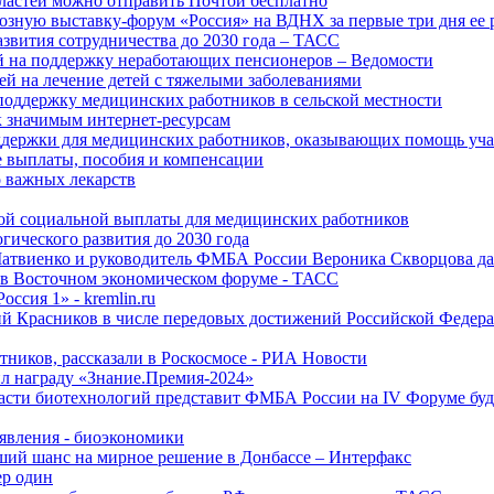
ластей можно отправить Почтой бесплатно
озную выставку-форум «Россия» на ВДНХ за первые три дня ее 
азвития сотрудничества до 2030 года – ТАСС
й на поддержку неработающих пенсионеров – Ведомости
лей на лечение детей с тяжелыми заболеваниями
поддержку медицинских работников в сельской местности
к значимым интернет-ресурсам
оддержки для медицинских работников, оказывающих помощь у
 выплаты, пособия и компенсации
 важных лекарств
ой социальной выплаты для медицинских работников
ического развития до 2030 года
Матвиенко и руководитель ФМБА России Вероника Скворцова д
е в Восточном экономическом форуме - ТАСС
ссия 1» - kremlin.ru
ий Красников в числе передовых достижений Российской Федера
тников, рассказали в Роскосмосе - РИА Новости
 награду «Знание.Премия-2024»
асти биотехнологий представит ФМБА России на IV Форуме бу
явления - биоэкономики
ший шанс на мирное решение в Донбассе – Интерфакс
ер один