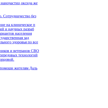
 наночастиц оксида же
. Сотрудничество без
ние на клиническое п
ий и научных разраб
ариантов населения
сударственная зад
ьного здоровья по все
ников и ветеранов СВО
 передовых технологий
орцовой.
 помощи жителям Даль