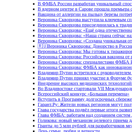
В ФМБА России разработан уникальный спосо
В ядерном центре в Сарове прошла премьера 
Вакцина от аллергии на пыльцу березы потре
Вероника Скворцова выступила ключевым спи
Вероника Скворцова присоединилась к трад
Вероника Скворцова: «Ещё одна отечественна
Вероника Скворцова: «Наша страна сейчас на
Вероника Скворцова: «Создана уникальная от
🇷🇺Вероника Скворцова: Донорство в России 
Вероника Скворцова: Мы готовы к тиражиров
Вероника Скворцова: Российская вакцина от 
Вероника Скворцова: специалистами ФМБА Ро
Вероника Скворцова: ФМБА как инновационно
Владимир Путин встретился с руководителем
Владимир Путин принял участие в Форуме бу
Внедрение высоких медицинских технологий 
Во Владивостоке стартовали VII Международ
Всероссийский конкурс «Большая перемена»
Вступить в Программу долгосрочных сбереже
Гарант.Ру: Жители новых регионов могут пол
Глава государства подвёл первые итоги разви
Глава ФМБА: работаем над созданием систем 
Голикова: новый механизм целевого приема д
Гранты до 5 млн рублей для разработчиков м
День семьи, любви и верности