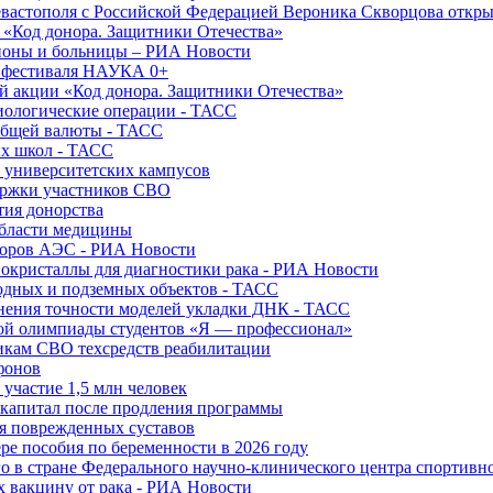
вастополя с Российской Федерацией Вероника Скворцова откры
и «Код донора. Защитники Отечества»
йоны и больницы – РИА Новости
о фестиваля НАУКА 0+
й акции «Код донора. Защитники Отечества»
диологические операции - ТАСС
общей валюты - ТАСС
ых школ - ТАСС
х университетских кампусов
ержки участников СВО
тия донорства
области медицины
торов АЭС - РИА Новости
нокристаллы для диагностики рака - РИА Новости
водных и подземных объектов - ТАСС
внения точности моделей укладки ДНК - ТАСС
кой олимпиады студентов «Я — профессионал»
икам СВО техсредств реабилитации
фонов
 участие 1,5 млн человек
ткапитал после продления программы
ия поврежденных суставов
ре пособия по беременности в 2026 году
о в стране Федерального научно-клинического центра спортивн
 вакцину от рака - РИА Новости