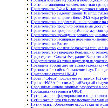
Посылки жителям Курской и Белгородской об
Почти полмиллиона человек посетили гранди
Правительства РФ и Китая подготовят план р
Правительство выделит свыше 10 млрд рубле
Правительство направит более 24,5 млрд руб
Правительство направит финансирование на 
Правительство продлило бесплатный доступ 
Правительство продлило действие мер соцп
Правительство проиндексировало социальные
Правительство расширило перечень жизненно
Правительство России
Правительство увеличило размеры специальн
Правительство утвердило Концепцию технолог
Председатель Совета Федерации Валентина 
Представители 40 стран подтвердили участи
Президент России дал интервью телеканалу «Ро
Президент Российской академии наук Геннад
Присвоение статуса НМИЦ
Проект "Сфера" подразумевает запуск 162 спу
Проект ФМБА России #ДавайВступай получил
Прорывные инновационные разработки в обл
Профилактика гриппа и ОРВИ
Путин заявил о формировании в мире нового 
Путин заявил, что РФ использовала бы малей
Путин назвал сбережение народа задачей ном