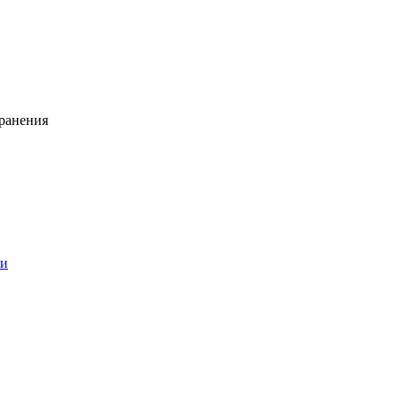
ранения
ии