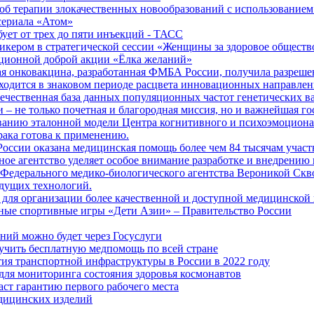
б терапии злокачественных новообразований с использованием
сериала «Атом»
бует от трех до пяти инъекций - ТАСС
кером в стратегической сессии «Женщины за здоровое общество
иционной доброй акции «Ёлка желаний»
я онковакцина, разработанная ФМБА России, получила разреше
ходится в знаковом периоде расцвета инновационных направлен
ечественная база данных популяционных частот генетических в
– не только почетная и благородная миссия, но и важнейшая го
анию эталонной модели Центра когнитивного и психоэмоционал
рака готова к применению.
ссии оказана медицинская помощь более чем 84 тысячам участ
е агентство уделяет особое внимание разработке и внедрению
 Федерального медико-биологического агентства Вероникой Скв
дущих технологий.
для организации более качественной и доступной медицинской
ные спортивные игры «Дети Азии» – Правительство России
ний можно будет через Госуслуги
учить бесплатную медпомощь по всей стране
тия транспортной инфраструктуры в России в 2022 году
для мониторинга состояния здоровья космонавтов
аст гарантию первого рабочего места
едицинских изделий