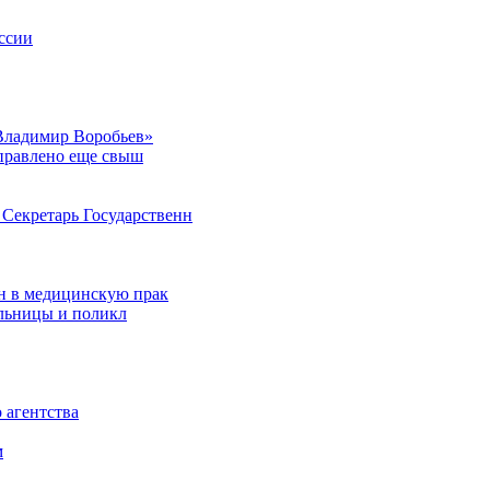
ссии
Владимир Воробьев»
аправлено еще свыш
Секретарь Государственн
н в медицинскую прак
ольницы и поликл
 агентства
м