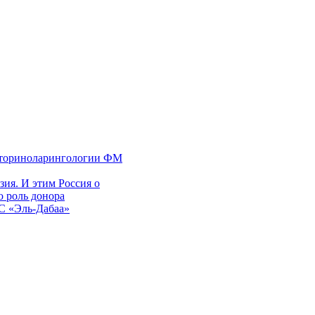
 оториноларингологии ФМ
ия. И этим Россия о
 роль донора
ЭС «Эль-Дабаа»