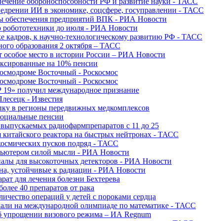
печение обороноспособности РФ и развитие науки - ТАСС
недрении ИИ в экономике, соцсфере, госуправлении - ТАСС
сы обеспечения предприятий ВПК - РИА Новости
ю робототехники до июля - РИА Новости
е кадров, к научно-технологическому развитию РФ - ТАСС
ного образования 2 октября – ТАСС
т особое место в истории России – РИА Новости
ексированные на 10% пенсии
космодроме Восточный - Роскосмос
космодроме Восточный - Роскосмос
 19» получил международное признание
Плесецк - Известия
упку в регионы передвижных медкомплексов
социальные пенсии
о выпускаемых радиофармпрепаратов с 11 до 25
 китайского реактора на быстрых нейтронах - ТАСС
космических пусков подряд - ТАСС
пьютером силой мысли - РИА Новости
алы для высокоточных детекторов - РИА Новости
на, устойчивые к радиации - РИА Новости
рат для лечения болезни Бехтерева
олее 40 препаратов от рака
личество операций у детей с пороками сердца
дали на международной олимпиаде по математике - ТАСС
 об упрощении визового режима – ИА Regnum