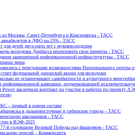
х из Москвы, Санкт-Петербурга и Красноярска - ТАСС
х авиабилетов в ДФО на 25% - ТАСС
т для детей двух-пяти лет с муковисцидозом
омочь молодежи Донбасса реализовать свои проекты - ТАСС
создания защищенной информационной инфраструктуры - ТАСС
странах мира
акомились с передовыми возможностями Национального центра
старт федеральной донорской акции для молодежи
олько не ограничивают самобытности и культурного многообраз
т информационной кампании, подчеркивающей исключительную
r Power заключили контракт на участие в работах по проекту А
ателя»
ИКС – первый в новом составе
абаровска в дальневосточные и сибирские города – ТАСС
риентации школьников - ТАСС
астие в ВЭФ-2025
 77-й годовщине Великой Победы над фашизмом - ТАСС
дексацию пенсий – Коммерсантъ