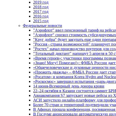
2019 год
2018 год
2017 год
2016 год
2015 год
Федеральные новости
"Аэрофлот" ввел пенсионный тариф на рейса
"Аэрофлот" снизил стоимость субсидируемы
"Круг добра" будет закупать еще один препара
"Россия - страна возможностей" планирует п
"Ростех" начал производство роутеров для 
"Тотальный диктант" напишут 5 апреля в 50 
«Время героев»: участники программы позн
«Знаю! Могу! Помогаю!»: ФМБА России дает 
«Общечеловеческие и духовные ценности ниск
«Прожить дважды» – ФМБА России дает стар
«Росатом» и компания Korea Hydro and Nuclea
«Роскосмос» завершил испытания «царь-двиг
14 июня-Всемирный день донора крови
22–24 октября в Казани состоится саммит БР
Авиакомпания S7 запускает новые рейсы из Х
АСИ запустило онлайн-платформу для профо
Более 70 стран и территорий подтвердили уч
В Афинах прошла конференция, посвященная
В Госдуме анонсировали автоматическую ин