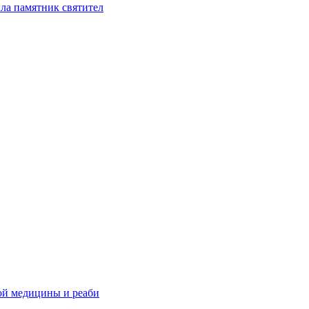
ла памятник святител
ой медицины и реаби