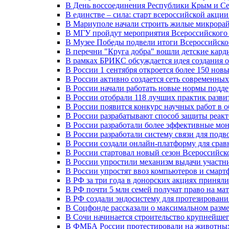
В День воссоединения Республики Крым и Се
В единстве – сила: старт всероссийской акци
В Мариуполе начали строить жилые микрора
В МГУ пройдут мероприятия Всероссийског
В Музее Победы подвели итоги Всероссийско
В перечни "Круга добра" вошли детские кар
В рамках БРИКС обсуждается идея создания 
В России 1 сентября откроется более 150 нов
В России активно создается сеть современны
В России начали работать новые нормы подд
В России отобрали 118 лучших практик разви
В России появится конкурс научных работ в 
В России разрабатывают способ защиты реак
В России разработали более эффективные мо
В России разработали систему связи для под
В России создали онлайн-платформу для сра
В России стартовал новый сезон Всероссийс
В России упростили механизм выдачи участн
В России упростят ввоз компьютеров и смарт
В РФ за три года в донорских акциях приняли
В РФ почти 5 млн семей получат право на ма
В РФ создали эндосистему для протезирован
В Соцфонде рассказали о максимальном разме
В Сочи начинается строительство крупнейшег
В ФМБА России протестировали на животных