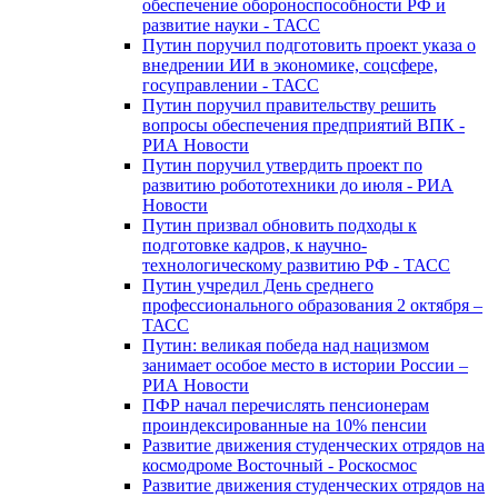
обеспечение обороноспособности РФ и
развитие науки - ТАСС
Путин поручил подготовить проект указа о
внедрении ИИ в экономике, соцсфере,
госуправлении - ТАСС
Путин поручил правительству решить
вопросы обеспечения предприятий ВПК -
РИА Новости
Путин поручил утвердить проект по
развитию робототехники до июля - РИА
Новости
Путин призвал обновить подходы к
подготовке кадров, к научно-
технологическому развитию РФ - ТАСС
Путин учредил День среднего
профессионального образования 2 октября –
ТАСС
Путин: великая победа над нацизмом
занимает особое место в истории России –
РИА Новости
ПФР начал перечислять пенсионерам
проиндексированные на 10% пенсии
Развитие движения студенческих отрядов на
космодроме Восточный - Роскосмос
Развитие движения студенческих отрядов на