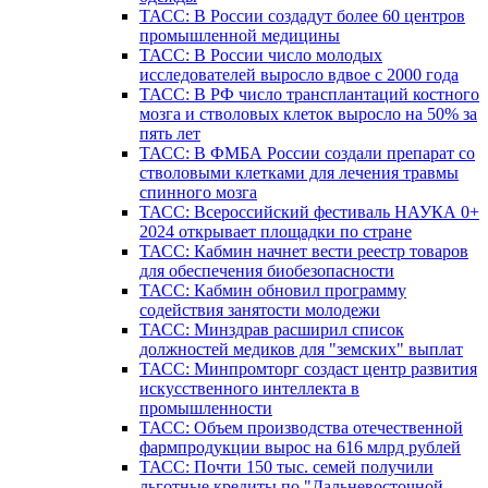
ТАСС: В России создадут более 60 центров
промышленной медицины
ТАСС: В России число молодых
исследователей выросло вдвое с 2000 года
ТАСС: В РФ число трансплантаций костного
мозга и стволовых клеток выросло на 50% за
пять лет
ТАСС: В ФМБА России создали препарат со
стволовыми клетками для лечения травмы
спинного мозга
ТАСС: Всероссийский фестиваль НАУКА 0+
2024 открывает площадки по стране
ТАСС: Кабмин начнет вести реестр товаров
для обеспечения биобезопасности
ТАСС: Кабмин обновил программу
содействия занятости молодежи
ТАСС: Минздрав расширил список
должностей медиков для "земских" выплат
ТАСС: Минпромторг создаст центр развития
искусственного интеллекта в
промышленности
ТАСС: Объем производства отечественной
фармпродукции вырос на 616 млрд рублей
ТАСС: Почти 150 тыс. семей получили
льготные кредиты по "Дальневосточной