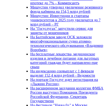
ипотеке до 7% – Коммерсантъ
Мишустин утвердил увеличение резервного
фонда кабмина на 154,5 млрд рублей
Мишустин: Инвестиции в стартапы
университетов к 2025 году увеличатся до 7
млрд рублей – РГ
На "Госуслугах" запустили сервис для
защиты от мошенников
На Балтийском заводе ОСК заложили
многофункциональное судно атомно-
технологического обслуживания «Владимир
Воробьев»
На бесплатные лекарства, медицинские
изделия и лечебное питание для льготных
категорий граждан будет направлено еще
свыш
На индексацию соцвыплат с 1 февраля
выделят 152,4 млрд рублей - Ведомости
На портале Госуслуг идет регистрация на
«Лыжню России»
На расширенном заседании коллегии ФМБА
России выступил Помощник Президента
Российской Федерации, Секретарь
Государственн
На фестивале "Наука 0+" в Москве