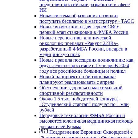
представят российские разработки в сфере
ИИ
Новая система образования позволит
поступать бесплатно в магистратуру - ТАСС
Новые возможности для героев СВО:
первый этап стажировки в ФМБА России
Новые перспективы клинической
онкологии: препарат «Ракурс 223Ra»,
разработанный ФМБА России, внедрен в
медицинскую прак
Новые правила посещения поликлиник: как
будут лечиться россияне с 1 января В 2024
году все российские больницы и поликл
Новый нацпроект по биоэкономике
планируют реализовывать с апреля
Обеспечение здоровья и максимальной
спортивной результативности
Около 1,5 тыс. победителей конкурса
"Студенческий стартап" получат по 1 млн
рублей
Передовые технологии ФМБА России и
высокотехнологичная медицинская помощь
для жителей Крыма
🇷🇺Поздравление Вероники Скворцовой с
78-летием создания системы Федерального