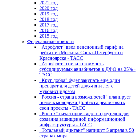
2021 год
2020 год
2019 год
2018 год
2017 год
2016 год
2015 год
Федеральные новости
"Аэрофлот" ввел пенсионный тариф на
рейсах из Москвы, Санкт-Петербурга и
Красноярска - ТАСС
"Аэрофлот" снизил стоимость
субсидируемых авиабилетов в ДФО на 25% -
ТАСС
"Круг добра" будет закупать еще один
препарат для детей двух-пяти лет с
муковисцидозом
"Россия - страна возможностей" планирует
помочь молодежи Донбасса реализовать
свои проекты - ТАСС
"Ростех" начал производство роутеров для
создания защищенной информационной
инфраструктуры - ТАСС
"Тотальный диктант" напишут 5 апреля в 50
странах мира