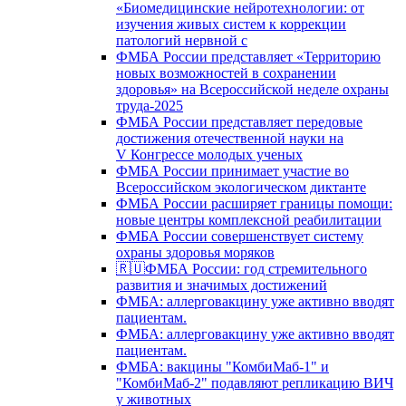
«Биомедицинские нейротехнологии: от
изучения живых систем к коррекции
патологий нервной с
ФМБА России представляет «Территорию
новых возможностей в сохранении
здоровья» на Всероссийской неделе охраны
труда-2025
ФМБА России представляет передовые
достижения отечественной науки на
V Конгрессе молодых ученых
ФМБА России принимает участие во
Всероссийском экологическом диктанте
ФМБА России расширяет границы помощи:
новые центры комплексной реабилитации
ФМБА России совершенствует систему
охраны здоровья моряков
🇷🇺ФМБА России: год стремительного
развития и значимых достижений
ФМБА: аллерговакцину уже активно вводят
пациентам.
ФМБА: аллерговакцину уже активно вводят
пациентам.
ФМБА: вакцины "КомбиМаб-1" и
"КомбиМаб-2" подавляют репликацию ВИЧ
у животных