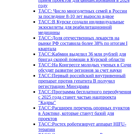
прием проектов для финансирования в 2024
году
ТАСС: Число многодетных семей в России
за последние 8-10 лет выросло вдвое
ТАСС:В Курске создали индивидуальные
экзоскелеты для реабилитационной
медицины
ТАСС:Доля отечественных лекарств на
рынке РФ составила более 38% по итогам I
квартала
ТАСС:Кабмин выделил 36 млн рублей для
бригад скорой помощи в Курской области
ТАСС:На Конгрессе молодых ученых в Сочи
обсудят развитие регионов за счет науки
ТАСС:Первый российский внутривенный
препарат против гепатита В получил
регистрацию Минздрава
ТАСС:Программа бесплатного переобучения
с 2025 года станет частью нацпроекта
"Кадры"
ТАСС:Расширен перечень опорных пунктов
в Арктике, которые станут базой для
проектов
ТАСС:Ростех роботизирует аппарат HIFU-
терапии