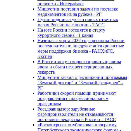
политеха - Интерафакс
Мишустин поставил задачи по поставке
медикаментов из-за рубежа - РГ
Путин подписал указ о новых ответных
мерах России на санкции - ТАСС
На юге России готовятся к старту
курортного сезона - 1 канал
Начиная с марта 2022 года регионы России
последовательно внедряют антикризисные
меры поддержки бизнеса - РАНХиГС.
Экспер
В России могут скорректировать правила
ввоза и сбыта незарегистрированных
лекарств
Мишустин заявил о расширении программы
"Земский доктор" и "Земский фельдшер" -
РГ
Работники скорой помощи принимают
поздравления с профессиональным
праздником
Росздравнадзор: зарубежные
фармпроизводители не отказываются
поставлять лекарства в Россию - ТАСС
«Росконгресс» опубликовал программу
Петербургского экономического форума -