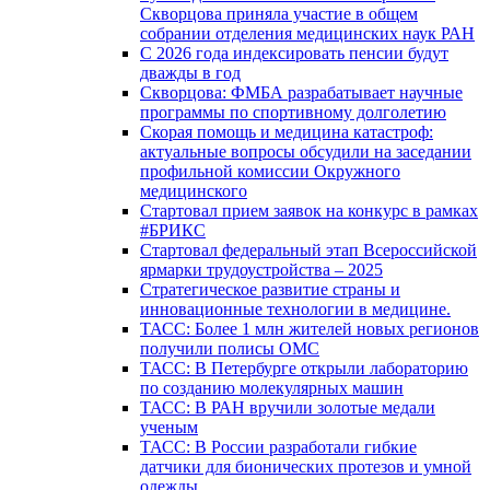
Скворцова приняла участие в общем
собрании отделения медицинских наук РАН
С 2026 года индексировать пенсии будут
дважды в год
Скворцова: ФМБА разрабатывает научные
программы по спортивному долголетию
Скорая помощь и медицина катастроф:
актуальные вопросы обсудили на заседании
профильной комиссии Окружного
медицинского
Стартовал прием заявок на конкурс в рамках
#БРИКС
Стартовал федеральный этап Всероссийской
ярмарки трудоустройства – 2025
Стратегическое развитие страны и
инновационные технологии в медицине.
ТАСС: Более 1 млн жителей новых регионов
получили полисы ОМС
ТАСС: В Петербурге открыли лабораторию
по созданию молекулярных машин
ТАСС: В РАН вручили золотые медали
ученым
ТАСС: В России разработали гибкие
датчики для бионических протезов и умной
одежды