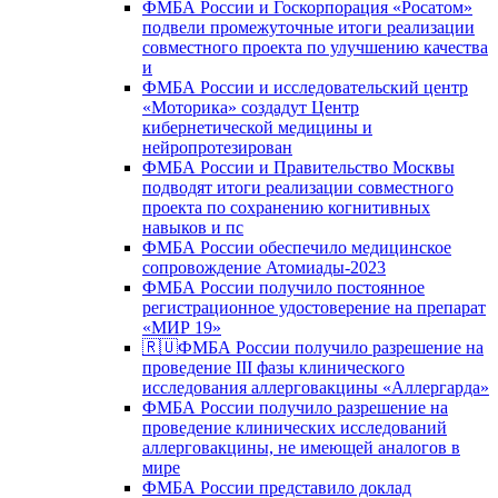
ФМБА России и Госкорпорация «Росатом»
подвели промежуточные итоги реализации
совместного проекта по улучшению качества
и
ФМБА России и исследовательский центр
«Моторика» создадут Центр
кибернетической медицины и
нейропротезирован
ФМБА России и Правительство Москвы
подводят итоги реализации совместного
проекта по сохранению когнитивных
навыков и пс
ФМБА России обеспечило медицинское
сопровождение Атомиады-2023
ФМБА России получило постоянное
регистрационное удостоверение на препарат
«МИР 19»
🇷🇺ФМБА России получило разрешение на
проведение III фазы клинического
исследования аллерговакцины «Аллергарда»
ФМБА России получило разрешение на
проведение клинических исследований
аллерговакцины, не имеющей аналогов в
мире
ФМБА России представило доклад