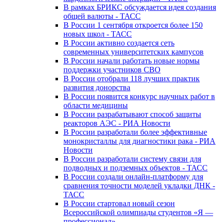
В рамках БРИКС обсуждается идея создания
общей валюты - ТАСС
В России 1 сентября откроется более 150
новых школ - ТАСС
В России активно создается сеть
современных университетских кампусов
В России начали работать новые нормы
поддержки участников СВО
В России отобрали 118 лучших практик
развития донорства
В России появится конкурс научных работ в
области медицины
В России разрабатывают способ защиты
реакторов АЭС - РИА Новости
В России разработали более эффективные
монокристаллы для диагностики рака - РИА
Новости
В России разработали систему связи для
подводных и подземных объектов - ТАСС
В России создали онлайн-платформу для
сравнения точности моделей укладки ДНК -
ТАСС
В России стартовал новый сезон
Всероссийской олимпиады студентов «Я —
профессионал»