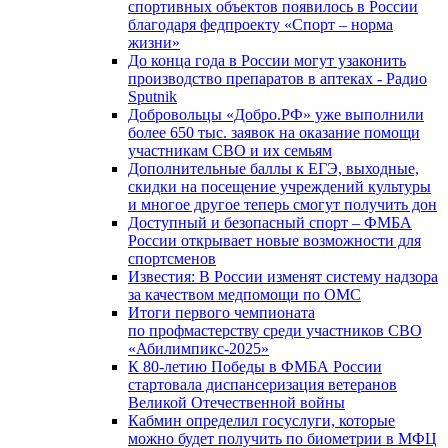
спортивных объектов появилось в России
благодаря федпроекту «Спорт – норма
жизни»
До конца года в России могут узаконить
производство препаратов в аптеках - Радио
Sputnik
Добровольцы «Добро.РФ» уже выполнили
более 650 тыс. заявок на оказание помощи
участникам СВО и их семьям
Дополнительные баллы к ЕГЭ, выходные,
скидки на посещение учреждений культуры
и многое другое теперь смогут получить дон
Доступный и безопасный спорт – ФМБА
России открывает новые возможности для
спортсменов
Известия: В России изменят систему надзора
за качеством медпомощи по ОМС
Итоги первого чемпионата
по профмастерству среди участников СВО
«Абилимпикс-2025»
К 80-летию Победы в ФМБА России
стартовала диспансеризация ветеранов
Великой Отечественной войны
Кабмин определил госуслуги, которые
можно будет получить по биометрии в МФЦ