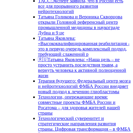
ТАСС:Эксперт заявила, что в России есть
все для прорывного развития
нейротехнологий
Татьяна Голикова и Вероника Скворцова
открыли Головной референсный центр
промышленной медицины в наукограде
Дубна и 9 це
Татьяна Яковлева:
«Высококвалифицированная реабилитация -
это в первую очередь комплексный подход,
требующий слаженной р
🇷🇺Татьяна Яковлева: «Наша цель – не
просто устранить последствия травм, а
вернуть человека к активной полноценной
жизн
Терапия будущего: Федеральный центр мозга
и нейротехнологий ФМБА России внедряет
новый подход к лечению глиобластомы
Технологии, опережающие время:
совместные проекты ФМБА России и
Росатома – для здоровья жителей нашей
страны
Технологический суверенитет и
стратегические направления развития
страны. Цифровая трансформация – в ФМБА