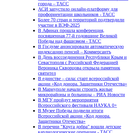
города – ТАСС
АСИ запустило онлайн-платформу для
профориентации школьников - ТАСС
Более 70 стран и территорий подтвердили
участие в ВЭФ-2025
В Афинах прошла конференция,
посвященная 77-й годовщине Великой
Победы над фашизмом - ТАСС
В Госдуме анонсировали автоматическую
индексацию пенсий – Коммерсантъ
В День воссоединения Республики Крым и
Севастополя с Российской Федерацией
Вероника Скворцова открыла памятник
святител
В единстве – сила: старт всероссийской
акции «Код донора. Защитники Отечества»
В Мариуполе начали строить жилые
микрорайоны и больницы – РИА Новости
В МГУ пройдут мероприятия
Всероссийского фестиваля НАУКА 0+
В Музее Победы подвели итоги
Всероссийской акции «Код донора.
Защитники Отечества»
В перечни "Круга добра" вошли детские
кардиологические операции - ТАСС