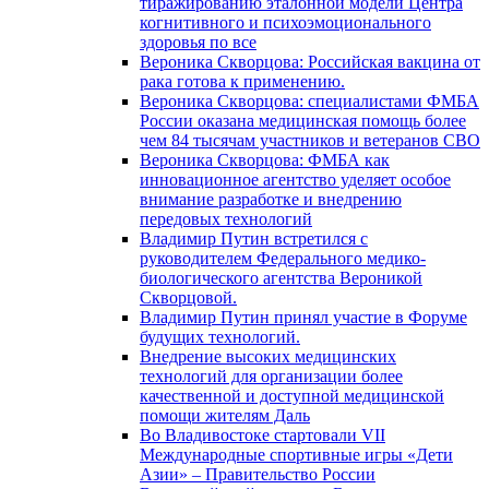
тиражированию эталонной модели Центра
когнитивного и психоэмоционального
здоровья по все
Вероника Скворцова: Российская вакцина от
рака готова к применению.
Вероника Скворцова: специалистами ФМБА
России оказана медицинская помощь более
чем 84 тысячам участников и ветеранов СВО
Вероника Скворцова: ФМБА как
инновационное агентство уделяет особое
внимание разработке и внедрению
передовых технологий
Владимир Путин встретился с
руководителем Федерального медико-
биологического агентства Вероникой
Скворцовой.
Владимир Путин принял участие в Форуме
будущих технологий.
Внедрение высоких медицинских
технологий для организации более
качественной и доступной медицинской
помощи жителям Даль
Во Владивостоке стартовали VII
Международные спортивные игры «Дети
Азии» – Правительство России