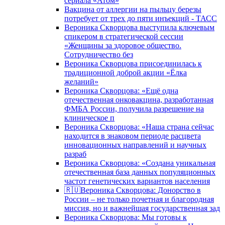
сериала «Атом»
Вакцина от аллергии на пыльцу березы
потребует от трех до пяти инъекций - ТАСС
Вероника Скворцова выступила ключевым
спикером в стратегической сессии
«Женщины за здоровое общество.
Сотрудничество без
Вероника Скворцова присоединилась к
традиционной доброй акции «Ёлка
желаний»
Вероника Скворцова: «Ещё одна
отечественная онковакцина, разработанная
ФМБА России, получила разрешение на
клиническое п
Вероника Скворцова: «Наша страна сейчас
находится в знаковом периоде расцвета
инновационных направлений и научных
разраб
Вероника Скворцова: «Создана уникальная
отечественная база данных популяционных
частот генетических вариантов населения
🇷🇺Вероника Скворцова: Донорство в
России – не только почетная и благородная
миссия, но и важнейшая государственная зад
Вероника Скворцова: Мы готовы к