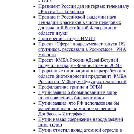
- ТАСС
Президент России дал интервью телеканалу
«Россия 1» - kremlin.ru
Президент Российской академии наук
Геннадий Красников в числе передовых
достижений Российской Федерации в
области науки
Присвоение статуса НМИЦ
Проект "Сфера" подразумевает запуск 162
спутников, рассказали в Роскосмосе - РИА
Новости
Проект ФМБА России #ДавайВступай
получил награду «Знание.Премия-2024»
Прорывные инновационные разработки в
области биотехнологий представит ФМБА
России на IV Форуме будущих технологий
Профилактика гриппа и ОРВИ
Путин заявил о формировании в мире
нового явления - биоэкономики
Путин заявил, что РФ использовала бы
малейший шанс на мирное решение в
Донбассе – Интерфакс
Путин назвал сбережение народа задачей
номер один
Путин отметил вклад атомной отрасли в