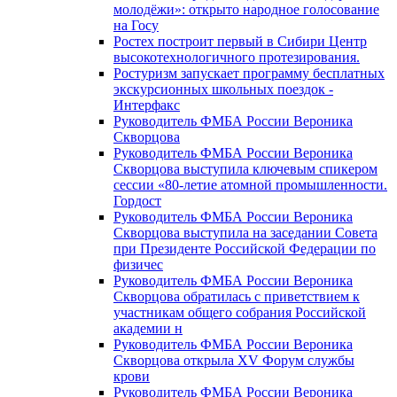
молодёжи»: открыто народное голосование
на Госу
Ростех построит первый в Сибири Центр
высокотехнологичного протезирования.
Ростуризм запускает программу бесплатных
экскурсионных школьных поездок -
Интерфакс
Руководитель ФМБА России Вероника
Скворцова
Руководитель ФМБА России Вероника
Скворцова выступила ключевым спикером
сессии «80-летие атомной промышленности.
Гордост
Руководитель ФМБА России Вероника
Скворцова выступила на заседании Совета
при Президенте Российской Федерации по
физичес
Руководитель ФМБА России Вероника
Скворцова обратилась с приветствием к
участникам общего собрания Российской
академии н
Руководитель ФМБА России Вероника
Скворцова открыла XV Форум службы
крови
Руководитель ФМБА России Вероника