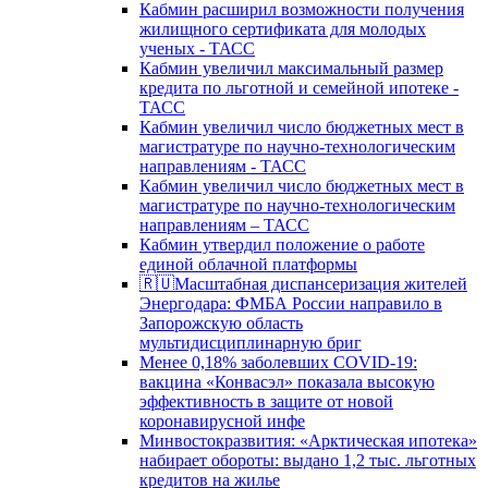
Кабмин расширил возможности получения
жилищного сертификата для молодых
ученых - ТАСС
Кабмин увеличил максимальный размер
кредита по льготной и семейной ипотеке -
ТАСС
Кабмин увеличил число бюджетных мест в
магистратуре по научно-технологическим
направлениям - ТАСС
Кабмин увеличил число бюджетных мест в
магистратуре по научно-технологическим
направлениям – ТАСС
Кабмин утвердил положение о работе
единой облачной платформы
🇷🇺Масштабная диспансеризация жителей
Энергодара: ФМБА России направило в
Запорожскую область
мультидисциплинарную бриг
Менее 0,18% заболевших COVID-19:
вакцина «Конвасэл» показала высокую
эффективность в защите от новой
коронавирусной инфе
Минвостокразвития: «Арктическая ипотека»
набирает обороты: выдано 1,2 тыс. льготных
кредитов на жилье