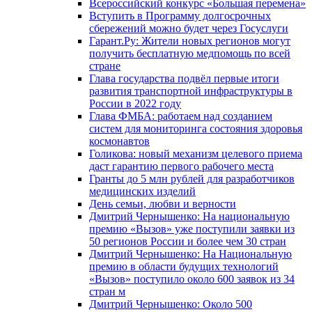
Всероссийский конкурс «Большая перемена»
Вступить в Программу долгосрочных
сбережений можно будет через Госуслуги
Гарант.Ру: Жители новых регионов могут
получить бесплатную медпомощь по всей
стране
Глава государства подвёл первые итоги
развития транспортной инфраструктуры в
России в 2022 году
Глава ФМБА: работаем над созданием
систем для мониторинга состояния здоровья
космонавтов
Голикова: новый механизм целевого приема
даст гарантию первого рабочего места
Гранты до 5 млн рублей для разработчиков
медицинских изделий
День семьи, любви и верности
Дмитрий Чернышенко: На национальную
премию «Вызов» уже поступили заявки из
50 регионов России и более чем 30 стран
Дмитрий Чернышенко: На Национальную
премию в области будущих технологий
«Вызов» поступило около 600 заявок из 34
стран м
Дмитрий Чернышенко: Около 500