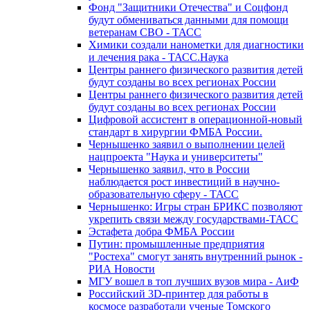
Фонд "Защитники Отечества" и Соцфонд
будут обмениваться данными для помощи
ветеранам СВО - ТАСС
Химики создали нанометки для диагностики
и лечения рака - ТАСС.Наука
Центры раннего физического развития детей
будут созданы во всех регионах России
Центры раннего физического развития детей
будут созданы во всех регионах России
Цифровой ассистент в операционной-новый
стандарт в хирургии ФМБА России.
Чернышенко заявил о выполнении целей
нацпроекта "Наука и университеты"
Чернышенко заявил, что в России
наблюдается рост инвестиций в научно-
образовательную сферу - ТАСС
Чернышенко: Игры стран БРИКС позволяют
укрепить связи между государствами-ТАСС
Эстафета добра ФМБА России
Путин: промышленные предприятия
"Ростеха" смогут занять внутренний рынок -
РИА Новости
МГУ вошел в топ лучших вузов мира - АиФ
Российский 3D-принтер для работы в
космосе разработали ученые Томского