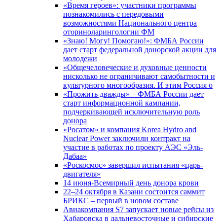
«Время героев»: участники программы
познакомились с передовыми
возможностями Национального центра
оториноларингологии ФМ
«Знаю! Могу! Помогаю!»: ФМБА России
дает старт федеральной донорской акции для
молодежи
«Общечеловеческие и духовные ценности
нисколько не ограничивают самобытности и
культурного многообразия. И этим Россия о
«Прожить дважды» – ФМБА России дает
старт информационной кампании,
подчеркивающей исключительную роль
донора
«Росатом» и компания Korea Hydro and
Nuclear Power заключили контракт на
участие в работах по проекту АЭС «Эль-
Дабаа»
«Роскосмос» завершил испытания «царь-
двигателя»
14 июня-Всемирный день донора крови
22–24 октября в Казани состоится саммит
БРИКС – первый в новом составе
Авиакомпания S7 запускает новые рейсы из
Хабаровска в дальневосточные и сибирские