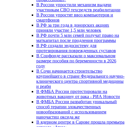
В России упростили механизм выдачи
участникам СВО техсредств реабилитации
В России упростят ввоз компьютеров и
смартфонов
В РФ за три года в донорских акциях
приняли участие 1,5 млн человек
В РФ почти 5 млн семей получат право на
маткапитал после продления программы
В РФ создали эндосистему для
протезирования поврежденных суставов
В Соцфонде рассказали о максимальном
размере пособия по беременности в 2026
году
В Сочи начинается строительство
крупнейшего в стране Федерального научно-
клинического центра спортивной медицины
и реаби
В ФМБА России протестировали на
животных вакцину от рака - РИА Новости
В ФМБА России разработан уникальный
способ терапии злокачественных
новообразований с использованием
наночастиц оксида же
В ядерном центре в Сарове прошла премьера