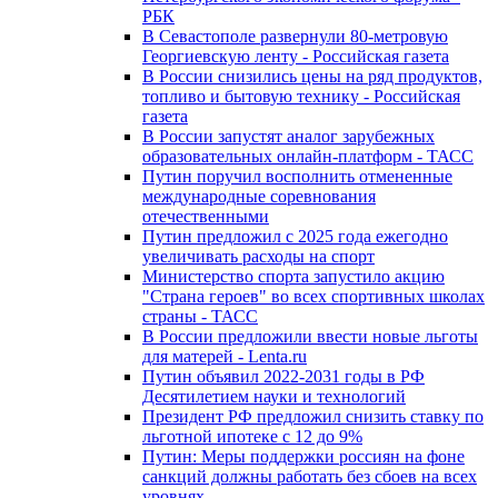
РБК
В Севастополе развернули 80-метровую
Георгиевскую ленту - Российская газета
В России снизились цены на ряд продуктов,
топливо и бытовую технику - Российская
газета
В России запустят аналог зарубежных
образовательных онлайн-платформ - ТАСС
Путин поручил восполнить отмененные
международные соревнования
отечественными
Путин предложил с 2025 года ежегодно
увеличивать расходы на спорт
Министерство спорта запустило акцию
"Страна героев" во всех спортивных школах
страны - ТАСС
В России предложили ввести новые льготы
для матерей - Lenta.ru
Путин объявил 2022-2031 годы в РФ
Десятилетием науки и технологий
Президент РФ предложил снизить ставку по
льготной ипотеке с 12 до 9%
Путин: Меры поддержки россиян на фоне
санкций должны работать без сбоев на всех
уровнях