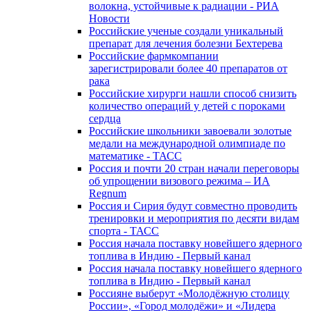
волокна, устойчивые к радиации - РИА
Новости
Российские ученые создали уникальный
препарат для лечения болезни Бехтерева
Российские фармкомпании
зарегистрировали более 40 препаратов от
рака
Российские хирурги нашли способ снизить
количество операций у детей с пороками
сердца
Российские школьники завоевали золотые
медали на международной олимпиаде по
математике - ТАСС
Россия и почти 20 стран начали переговоры
об упрощении визового режима – ИА
Regnum
Россия и Сирия будут совместно проводить
тренировки и мероприятия по десяти видам
спорта - ТАСС
Россия начала поставку новейшего ядерного
топлива в Индию - Первый канал
Россия начала поставку новейшего ядерного
топлива в Индию - Первый канал
Россияне выберут «Молодёжную столицу
России», «Город молодёжи» и «Лидера