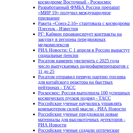
космодроме Восточный - Роскосмос
Разработанный ФМБА России препарат
«МИР 19» получил международное
признание
Ракета «Союз-2.1б» стартовала с космодрома
Плесецк - Известия
РГ: Кабмин проавансирует контракты на
закупку в регионы передвижных
медкомплексов
РИА Новости: С 1 апреля в России вырастут
социальные пенсии
Росатом намерен увеличить с 2025 года
число выпускаемых радиофармпрепаратов с
11 до 25
Росатом отправил первую партию топлива
для китайского реактора на быстрых
нейтронах - ТАСС
Роскосмос: Россия выполнила 100 успешных
космических пусков подряд - ТАСС
Российские ученые научились управлять
компьютером силой мысли - РИА Новости
Российские ученые предложили новые
материалы для высокоточных детекторов -
РИА Новости
Российские ученые создали оптические