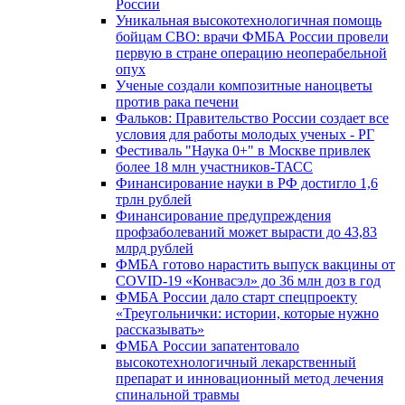
России
Уникальная высокотехнологичная помощь
бойцам СВО: врачи ФМБА России провели
первую в стране операцию неоперабельной
опух
Ученые создали композитные наноцветы
против рака печени
Фальков: Правительство России создает все
условия для работы молодых ученых - РГ
Фестиваль "Наука 0+" в Москве привлек
более 18 млн участников-ТАСС
Финансирование науки в РФ достигло 1,6
трлн рублей
Финансирование предупреждения
профзаболеваний может вырасти до 43,83
млрд рублей
ФМБА готово нарастить выпуск вакцины от
COVID-19 «Конвасэл» до 36 млн доз в год
ФМБА России дало старт спецпроекту
«Треугольнички: истории, которые нужно
рассказывать»
ФМБА России запатентовало
высокотехнологичный лекарственный
препарат и инновационный метод лечения
спинальной травмы