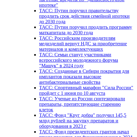
ипотеке"
ТАСС: Путин поручил правительству
продлить срок действия семейной ипотеки
до 2030 года
ТАСС: Путин поручил продлить программу
маткапитала до 2030 года
ТАСС: Российским производителям
медизделий вернут НДС за приобретение
материалов и комплектующих
ТАСС: Семьи станут участниками
всероссийского молодежного форума
"Машук" в 2024 году
ТАСС: Созданные в Сибири покрытия для
имплантов показали высокие
антибактериальные свойства
ТАСС: Спортивный марафон "Сила России"
пройдет с 1 июня по 10 августа
ТАСС: Ученые из России синтезировали
препараты, препятствующие старению
клеток
ТАСС: Фонд "Круг добра" получил 145,5
млрд рублей на закупку препаратов и
оборудования в 2023 г
ТАСС: Фонд президентских грантов начал