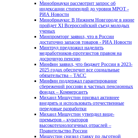
Минобрнауки рассмотрит запрос об
индексации стипендий до уровня МРОТ -
РИА Новости
Минобрнауки: В Нижнем Новгороде в июне
пройдет XI Всероссийский съезд молодых
ученых
Минпромторг заявил, что в России
достаточно запасов товаров - РИА Новости
Минтруд предложил наделить
медработников-протезистов правом на
досрочную пенсию
Минфин заявил, что бюджет России в 2023-
2025 годах обеспечит все социальные
обязательства – ТАСС
Минфин поддержал гарантирование
сбережений россиян в частных пенсионных
фондах – Коммерсантъ
Михаил Мишустин призвал активнее
внедрять и использовать отечественные
передовые разработки
Михаил Мишустин утвердил вице-
премьеров – кураторов
высокотехнологичных отраслей –
Правительство России
Мишустин снизил ставку по льготной