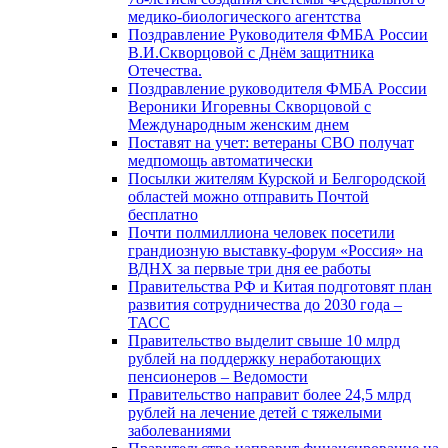
медико-биологического агентства
Поздравление Руководителя ФМБА России
В.И.Скворцовой с Днём защитника
Отечества.
Поздравление руководителя ФМБА России
Вероники Игоревны Скворцовой с
Международным женским днем
Поставят на учет: ветераны СВО получат
медпомощь автоматически
Посылки жителям Курской и Белгородской
областей можно отправить Почтой
бесплатно
Почти полмиллиона человек посетили
грандиозную выставку-форум «Россия» на
ВДНХ за первые три дня ее работы
Правительства РФ и Китая подготовят план
развития сотрудничества до 2030 года –
ТАСС
Правительство выделит свыше 10 млрд
рублей на поддержку неработающих
пенсионеров – Ведомости
Правительство направит более 24,5 млрд
рублей на лечение детей с тяжелыми
заболеваниями