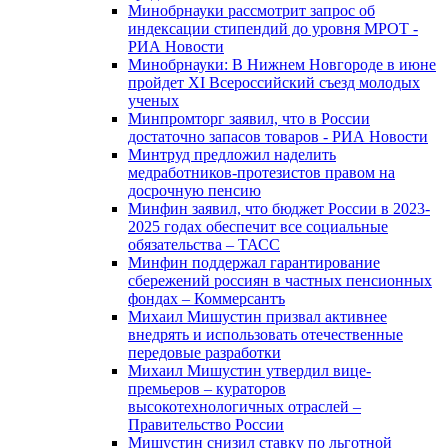
Минобрнауки рассмотрит запрос об
индексации стипендий до уровня МРОТ -
РИА Новости
Минобрнауки: В Нижнем Новгороде в июне
пройдет XI Всероссийский съезд молодых
ученых
Минпромторг заявил, что в России
достаточно запасов товаров - РИА Новости
Минтруд предложил наделить
медработников-протезистов правом на
досрочную пенсию
Минфин заявил, что бюджет России в 2023-
2025 годах обеспечит все социальные
обязательства – ТАСС
Минфин поддержал гарантирование
сбережений россиян в частных пенсионных
фондах – Коммерсантъ
Михаил Мишустин призвал активнее
внедрять и использовать отечественные
передовые разработки
Михаил Мишустин утвердил вице-
премьеров – кураторов
высокотехнологичных отраслей –
Правительство России
Мишустин снизил ставку по льготной