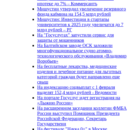
ипотеке до 7% – Коммерсантъ
Мишустин утвердил увеличение резервного
фонда кабмина на 154,5 млрд рублей
Мишустин: Инвестиции в стартапы
университетов к 2025 году увеличатся до 7
млрд рублей – РГ
На "Госуслугах" запустили сервис для
защиты от мошенников
На Балтийском заводе ОСК заложили
многофункциональное судно атомно-
технологического обслуживания «Владимир
Воробьев»
На бесплатные лекарства, медицинские
изделия и лечебное питание для льготных
категорий граждан будет направлено еще
свыш
На индексацию соцвыплат с 1 февраля
выделят 152,4 млрд рублей - Ведомости
На портале Госуслуг идет регистрация на
«Лыжню России»
На расширенном заседании коллегии ФМБА
России выступил Помощник Президента
Российской Федерации, Секретарь
Государственн
На фестивале "Наука 0+" в Москве