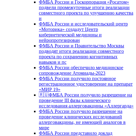
ФМБА России и Госкорпорация «Росатом»
подвели промежуточные итоги реализации
совместного проекта по улучшению качества
и
ФМБА России и исследовательский центр
«Моторика» создадут Центр
кибернетической медицины и
нейропротезирован
ФМБА России и Правительство Москвы
подводят итоги реализации совместного
проекта по сохранению когнитивных
навыков и пс
ФМБА России обеспечило медицинское
сопровождение Атомиады-2023
ФМБА России получило постоянное
регистрационное удостоверение на препарат
«МИР 19»
🇷🇺ФМБА России получило разрешение на
проведение III фазы клинического
исследования аллерговакцины «Аллергарда»
ФМБА России получило разрешение на
проведение клинических исследований
аллерговакцины, не имеющей аналогов в
мире
ФМБА России представило доклад