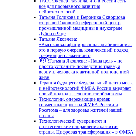
ТАСС:Эксперт заявила, что в России есть
все для прорывного развития
нейротехнологий
Татьяна Голикова и Вероника Скворцова
открыли Головной референсный центр
промышленной медицины в наукограде
Дубна и 9 це
Татьяна Яковлева:
«Высококвалифицированная реабилитация -
это в первую очередь комплексный подход,
требующий слаженной р
🇷🇺Татьяна Яковлева: «Наша цель – не
просто устранить последствия травм, а
вернуть человека к активной полноценной
жизн
Терапия будущего: Федеральный центр мозга
и нейротехнологий ФМБА России внедряет
новый подход к лечению глиобластомы
Технологии, опережающие время:
совместные проекты ФМБА России и
Росатома – для здоровья жителей нашей
страны
Технологический суверенитет и
стратегические направления развития
страны. Цифровая трансформация – в ФМБА