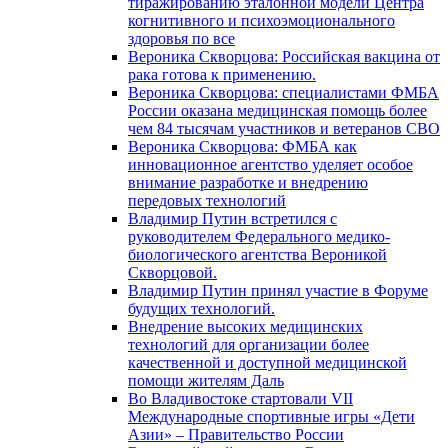
тиражированию эталонной модели Центра
когнитивного и психоэмоционального
здоровья по все
Вероника Скворцова: Российская вакцина от
рака готова к применению.
Вероника Скворцова: специалистами ФМБА
России оказана медицинская помощь более
чем 84 тысячам участников и ветеранов СВО
Вероника Скворцова: ФМБА как
инновационное агентство уделяет особое
внимание разработке и внедрению
передовых технологий
Владимир Путин встретился с
руководителем Федерального медико-
биологического агентства Вероникой
Скворцовой.
Владимир Путин принял участие в Форуме
будущих технологий.
Внедрение высоких медицинских
технологий для организации более
качественной и доступной медицинской
помощи жителям Даль
Во Владивостоке стартовали VII
Международные спортивные игры «Дети
Азии» – Правительство России