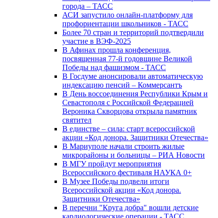
города – ТАСС
АСИ запустило онлайн-платформу для
профориентации школьников - ТАСС
Более 70 стран и территорий подтвердили
участие в ВЭФ-2025
В Афинах прошла конференция,
посвященная 77-й годовщине Великой
Победы над фашизмом - ТАСС
В Госдуме анонсировали автоматическую
индексацию пенсий – Коммерсантъ
В День воссоединения Республики Крым и
Севастополя с Российской Федерацией
Вероника Скворцова открыла памятник
святител
В единстве – сила: старт всероссийской
акции «Код донора. Защитники Отечества»
В Мариуполе начали строить жилые
микрорайоны и больницы – РИА Новости
В МГУ пройдут мероприятия
Всероссийского фестиваля НАУКА 0+
В Музее Победы подвели итоги
Всероссийской акции «Код донора.
Защитники Отечества»
В перечни "Круга добра" вошли детские
кардиологические операции - ТАСС