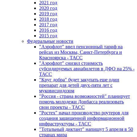
2021 год
2020 год
2019 год
2018 год
2017 год
2016 год
2015 год
Федеральные новости
"Аэрофлот" ввел пенсионный тариф на
рейсах из Москвы, Санкт-Петербурга и
Красноярска - ТАСС
"Аэрофлот" снизил стоимость
субсидируемых авиабилетов в ДФО на 25% -
ТАСС
"Круг добра" будет закупать еще один
препарат для детей двух-пяти лет с
муковисцидозом
"Россия - страна возможностей" планирует
помочь молодежи Донбасса реализовать
свои проекты - ТАСС
"Ростех" начал производство роутеров для
создания защищенной информационной
инфраструктуры - ТАСС
"Тотальный диктант" напишут 5 апреля в 50
странах мира