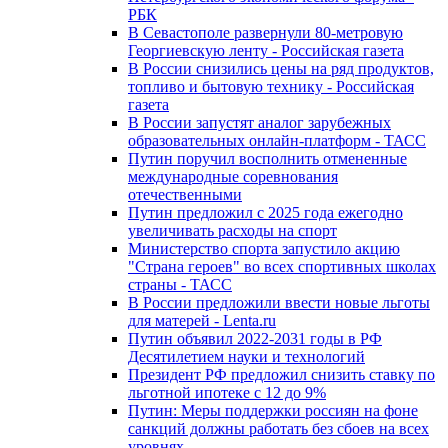
РБК
В Севастополе развернули 80-метровую
Георгиевскую ленту - Российская газета
В России снизились цены на ряд продуктов,
топливо и бытовую технику - Российская
газета
В России запустят аналог зарубежных
образовательных онлайн-платформ - ТАСС
Путин поручил восполнить отмененные
международные соревнования
отечественными
Путин предложил с 2025 года ежегодно
увеличивать расходы на спорт
Министерство спорта запустило акцию
"Страна героев" во всех спортивных школах
страны - ТАСС
В России предложили ввести новые льготы
для матерей - Lenta.ru
Путин объявил 2022-2031 годы в РФ
Десятилетием науки и технологий
Президент РФ предложил снизить ставку по
льготной ипотеке с 12 до 9%
Путин: Меры поддержки россиян на фоне
санкций должны работать без сбоев на всех
уровнях