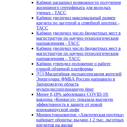
Кабмин расширил возможности получения
жилищного сертификата для молодых
ученых - ТАСС
Кабмин увеличил максимальный размер
кредита по льготной и семейной ипотеке -
ТАСС
Кабмин увеличил число бюджетных мест в
магистратуре по научно-технологическим
направлениям - ТАСС
Кабмин увеличил число бюджетных мест в
магистратуре по научно-технологическим
направлениям – ТАСС
Кабмин утвердил положение о работе
единой облачной платформы
🇷🇺Масштабная диспансеризация жителей
Энергодара: ФМБА России направило в
Запорожскую область
мультидисциплинарную бриг
Менее 0,18% заболевших COVID-19:
вакцина «Конвасэл» показала высокую
эффективность в защите от новой
коронавирусной инфе
Минвостокразвития: «Арктическая ипотека»
набирает обороты: выдано 1,2 тыс. льготных
кредитов на жилье