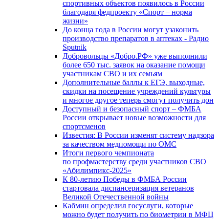
спортивных объектов появилось в России
благодаря федпроекту «Спорт – норма
жизни»
До конца года в России могут узаконить
производство препаратов в аптеках - Радио
Sputnik
Добровольцы «Добро.РФ» уже выполнили
более 650 тыс. заявок на оказание помощи
участникам СВО и их семьям
Дополнительные баллы к ЕГЭ, выходные,
скидки на посещение учреждений культуры
и многое другое теперь смогут получить дон
Доступный и безопасный спорт – ФМБА
России открывает новые возможности для
спортсменов
Известия: В России изменят систему надзора
за качеством медпомощи по ОМС
Итоги первого чемпионата
по профмастерству среди участников СВО
«Абилимпикс-2025»
К 80-летию Победы в ФМБА России
стартовала диспансеризация ветеранов
Великой Отечественной войны
Кабмин определил госуслуги, которые
можно будет получить по биометрии в МФЦ