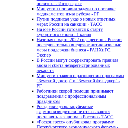
политеха - Интерафакс
Мишустин поставил задачи по поставке
медикаментов из-за рубежа - РГ
Путин подписал указ о новых ответных
мерах России на санкции - ТАСС
На юге России готовятся к старту
курортного сезона - 1 канал
Начиная с марта 2022 года регионы России
последовательно внедряют антикризисные
меры поддержки бизнеса - РАНХиГС.
Экспер
В России могут скорректировать правила
ввоза и сбыта незарегистрированных
лекарств
Мишустин заявил о расширении программы
"Земский доктор" и "Земский фельдшер" -
РГ
Работники скорой помощи принимают
поздравления с профессиональным
праздником
Росздравнадзор: зарубежные
фармпроизводители не отказываются
поставлять лекарства в Россию - ТАСС
«Росконгресс» опубликовал программу
Петербургского экономического форума -