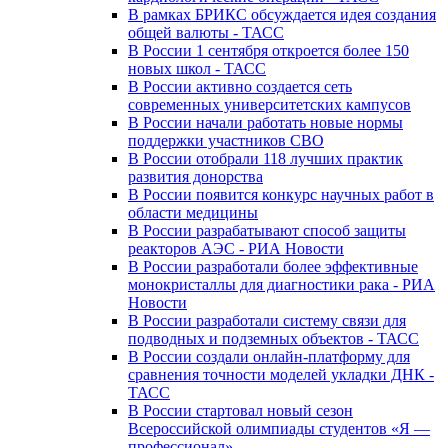
В рамках БРИКС обсуждается идея создания
общей валюты - ТАСС
В России 1 сентября откроется более 150
новых школ - ТАСС
В России активно создается сеть
современных университетских кампусов
В России начали работать новые нормы
поддержки участников СВО
В России отобрали 118 лучших практик
развития донорства
В России появится конкурс научных работ в
области медицины
В России разрабатывают способ защиты
реакторов АЭС - РИА Новости
В России разработали более эффективные
монокристаллы для диагностики рака - РИА
Новости
В России разработали систему связи для
подводных и подземных объектов - ТАСС
В России создали онлайн-платформу для
сравнения точности моделей укладки ДНК -
ТАСС
В России стартовал новый сезон
Всероссийской олимпиады студентов «Я —
профессионал»