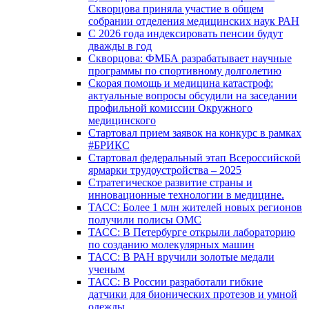
Скворцова приняла участие в общем
собрании отделения медицинских наук РАН
С 2026 года индексировать пенсии будут
дважды в год
Скворцова: ФМБА разрабатывает научные
программы по спортивному долголетию
Скорая помощь и медицина катастроф:
актуальные вопросы обсудили на заседании
профильной комиссии Окружного
медицинского
Стартовал прием заявок на конкурс в рамках
#БРИКС
Стартовал федеральный этап Всероссийской
ярмарки трудоустройства – 2025
Стратегическое развитие страны и
инновационные технологии в медицине.
ТАСС: Более 1 млн жителей новых регионов
получили полисы ОМС
ТАСС: В Петербурге открыли лабораторию
по созданию молекулярных машин
ТАСС: В РАН вручили золотые медали
ученым
ТАСС: В России разработали гибкие
датчики для бионических протезов и умной
одежды