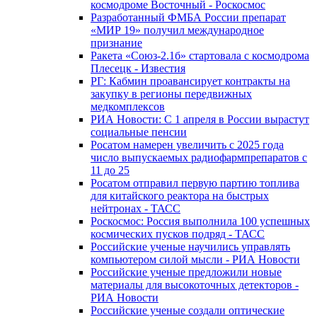
космодроме Восточный - Роскосмос
Разработанный ФМБА России препарат
«МИР 19» получил международное
признание
Ракета «Союз-2.1б» стартовала с космодрома
Плесецк - Известия
РГ: Кабмин проавансирует контракты на
закупку в регионы передвижных
медкомплексов
РИА Новости: С 1 апреля в России вырастут
социальные пенсии
Росатом намерен увеличить с 2025 года
число выпускаемых радиофармпрепаратов с
11 до 25
Росатом отправил первую партию топлива
для китайского реактора на быстрых
нейтронах - ТАСС
Роскосмос: Россия выполнила 100 успешных
космических пусков подряд - ТАСС
Российские ученые научились управлять
компьютером силой мысли - РИА Новости
Российские ученые предложили новые
материалы для высокоточных детекторов -
РИА Новости
Российские ученые создали оптические