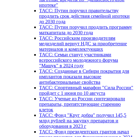
ипотеке"
ТАСС: Путин поручил правительству
продлить срок действия семейной ипотеки
до 2030 года
ТАСС: Путин поручил продлить программу
маткапитала до 2030 года
ТАСС: Российским производителям
медизделий вернут НДС за приобретение
материалов и комплектующих
ТАСС: Семьи станут участниками
всероссийского молодежного форума
"Машук" в 2024 году
ТАСС: Созданные в Сибири покрытия для
имплантов показали высокие
антибактериальные свойства
ТАСС: Спортивный марафон "Сила России"
пройдет с 1 июня по 10 августа
ТАСС: Ученые из России синтезировали
препараты, препятствующие старению
клеток
ТАСС: Фонд "Круг добра" получил 145,5
млрд рублей на закупку препаратов и
оборудования в 2023 г
ТАСС: Фонд президентских грантов начал