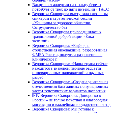
сериала «Атом»
Вакцина от аллергии на пыльцу березы
потребует от трех до пяти инъекций - ТАСС
Вероника Скворцова выступила ключевым
спикером в стратегической сессии
«Женщины за здоровое общество.
Сотрудничество без
Вероника Скворцова присоединилась к
традиционной доброй акции «Ёлка
желаний»
Вероника Скворцова: «Ещё одна
отечественная онковакцина, разработанная
ФМБА России, получила разрешение на
клиническое п
Вероника Скворцова: «Наша страна сейчас
находится в знаковом периоде расцвета
инновационных направлений и научных
разраб
Вероника Скворцова: «Создана уникальная
отечественная база данных популяционных
частот генетических вариантов населения
🇷🇺Вероника Скворцова: Донорство в
России – не только почетная и благородная
миссия, но и важнейшая государственная зад
Вероника Скворцова: Мы готовы к