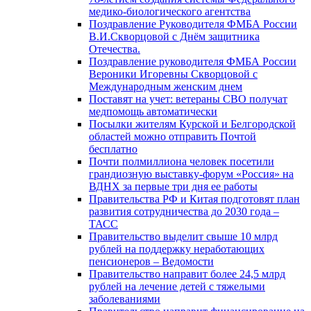
медико-биологического агентства
Поздравление Руководителя ФМБА России
В.И.Скворцовой с Днём защитника
Отечества.
Поздравление руководителя ФМБА России
Вероники Игоревны Скворцовой с
Международным женским днем
Поставят на учет: ветераны СВО получат
медпомощь автоматически
Посылки жителям Курской и Белгородской
областей можно отправить Почтой
бесплатно
Почти полмиллиона человек посетили
грандиозную выставку-форум «Россия» на
ВДНХ за первые три дня ее работы
Правительства РФ и Китая подготовят план
развития сотрудничества до 2030 года –
ТАСС
Правительство выделит свыше 10 млрд
рублей на поддержку неработающих
пенсионеров – Ведомости
Правительство направит более 24,5 млрд
рублей на лечение детей с тяжелыми
заболеваниями