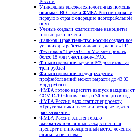
России
Уникальная высокотехнологичная помощь
бойцам СВО: врачи ФМБА России провели
первую в стране операцию неоперабельной
опух
Ученые создали композитные наноцветы
против рака печени
Фальков: Правительство России создает все
условия для работы молодых ученых - РГ
Фестиваль "Наука 0+" в Москве привлек
более 18 млн участников-ТАСС
Финансирование науки в РФ достигло 1,6
трлн рублей
Финансирование предупреждения
профзаболеваний может вырасти до 43,83
млрд рублей
ФМБА готово нарастить выпуск вакцины от
COVID-19 «Конвасэл» до 36 млн доз в год
ФМБА России дало старт спецпроекту
«Треугольнички: истории, которые нужно
рассказывать»
ФМБА России запатентовало
высокотехнологичный лекарственный
препарат и инновационный метод лечения
спинальной травмы