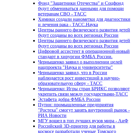
Фонд "Защитники Отечества" и Соцфонд
будут обмениваться данными для помощи
ветеранам СВО - ТАСС
Химики создали нанометки для диагностики
и лечения рака - ТАСС.Наука
Центры раннего физического развития детей
будут созданы во всех регионах России
Центры раннего физического развития детей
будут созданы во всех регионах России
Цифровой ассистент в операционной-новый
стандарт в хирургии ФМБА России.
Чернышенко заявил о выполнении целей
нацпроекта "Наука и университеты"
Чернышенко заявил, что в России
наблюдается рост инвестиций в научно-
образовательную сферу - ТАСС
Чернышенко: Игры стран БРИКС позволяют
укрепить связи между государствами-ТАСС
Эстафета добра ФМБА России
Путин: промышленные предприятия
"Ростеха" смогут занять внутренний рынок -
РИА Новости
МГУ вошел в топ лучших вузов мира - АиФ
Российский 3D-принтер для работы в
космосе разработали ученые Томского