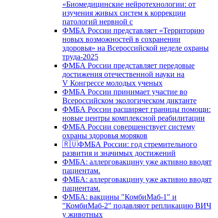
«Биомедицинские нейротехнологии: от
изучения живых систем к коррекции
патологий нервной с
ФМБА России представляет «Территорию
новых возможностей в сохранении
здоровья» на Всероссийской неделе охраны
труда-2025
ФМБА России представляет передовые
достижения отечественной науки на
V Конгрессе молодых ученых
ФМБА России принимает участие во
Всероссийском экологическом диктанте
ФМБА России расширяет границы помощи:
новые центры комплексной реабилитации
ФМБА России совершенствует систему
охраны здоровья моряков
🇷🇺ФМБА России: год стремительного
развития и значимых достижений
ФМБА: аллерговакцину уже активно вводят
пациентам.
ФМБА: аллерговакцину уже активно вводят
пациентам.
ФМБА: вакцины "КомбиМаб-1" и
"КомбиМаб-2" подавляют репликацию ВИЧ
у животных