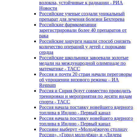
волокна, устойчивые к радиации - РИА
Новости
Российские ученые создали уникальный
препарат для лечения болезни Бехтерева
Российские фармкомпании
зарегистрировали более 40 препаратов от
рака
Российские хирурги нашли способ снизить
количество операций у детей с пороками
сердца
Российские школьники завоевали золотые
медали на международной олимпиаде по
математике - ТАСС
Россия и почти 20 стран начали переговоры
об упрощении визового режима – ИА
Regnum
Россия и Сирия будут совместно проводить
тренировки и мероприятия по десяти видам
спорта - ТАСС
Россия начала поставку новейшего ядерного
топлива в Индию - Первый канал
Россия начала поставку новейшего ядерного
топлива в Индию - Первый канал
Россияне выберут «Молодёжную столицу
России», «Город молодёжи» и «Лидера