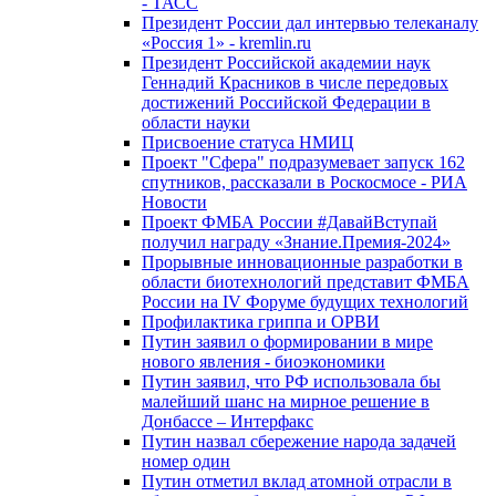
- ТАСС
Президент России дал интервью телеканалу
«Россия 1» - kremlin.ru
Президент Российской академии наук
Геннадий Красников в числе передовых
достижений Российской Федерации в
области науки
Присвоение статуса НМИЦ
Проект "Сфера" подразумевает запуск 162
спутников, рассказали в Роскосмосе - РИА
Новости
Проект ФМБА России #ДавайВступай
получил награду «Знание.Премия-2024»
Прорывные инновационные разработки в
области биотехнологий представит ФМБА
России на IV Форуме будущих технологий
Профилактика гриппа и ОРВИ
Путин заявил о формировании в мире
нового явления - биоэкономики
Путин заявил, что РФ использовала бы
малейший шанс на мирное решение в
Донбассе – Интерфакс
Путин назвал сбережение народа задачей
номер один
Путин отметил вклад атомной отрасли в