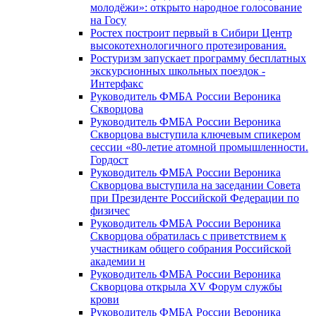
молодёжи»: открыто народное голосование
на Госу
Ростех построит первый в Сибири Центр
высокотехнологичного протезирования.
Ростуризм запускает программу бесплатных
экскурсионных школьных поездок -
Интерфакс
Руководитель ФМБА России Вероника
Скворцова
Руководитель ФМБА России Вероника
Скворцова выступила ключевым спикером
сессии «80-летие атомной промышленности.
Гордост
Руководитель ФМБА России Вероника
Скворцова выступила на заседании Совета
при Президенте Российской Федерации по
физичес
Руководитель ФМБА России Вероника
Скворцова обратилась с приветствием к
участникам общего собрания Российской
академии н
Руководитель ФМБА России Вероника
Скворцова открыла XV Форум службы
крови
Руководитель ФМБА России Вероника