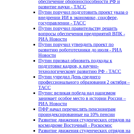
обеспечение обороноспособности РФ и
развитие науки - ТАСС
Путин поручил подготовить проект указа о
внедрении ИИ в экономике, соцсфере,
госуправлении - ТАСС
Путин поручил правительству решить
вопросы обеспечения предприятий ВПК -
РИА Новости
Путин поручил утвердить проект по
развитию робототехники до июля - РИА
Новости
Путин призвал обновить подходы к
подготовке кадров, к научно-
технологическому развитию РФ - ТАСС
Путин учредил День среднего
профессионального образования 2 октября –
ТАСС
Путин: великая победа над нацизмом
занимает особое место в истории России –
РИА Новости
ПФР начал перечислять пенсионерам
проиндексированные на 10% пенсии
Развитие движения студенческих отрядов на
космодроме Восточный - Роскосмос
Развитие движения студенческих отрядов на