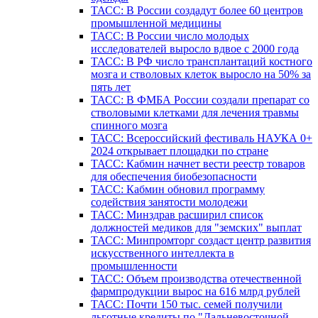
ТАСС: В России создадут более 60 центров
промышленной медицины
ТАСС: В России число молодых
исследователей выросло вдвое с 2000 года
ТАСС: В РФ число трансплантаций костного
мозга и стволовых клеток выросло на 50% за
пять лет
ТАСС: В ФМБА России создали препарат со
стволовыми клетками для лечения травмы
спинного мозга
ТАСС: Всероссийский фестиваль НАУКА 0+
2024 открывает площадки по стране
ТАСС: Кабмин начнет вести реестр товаров
для обеспечения биобезопасности
ТАСС: Кабмин обновил программу
содействия занятости молодежи
ТАСС: Минздрав расширил список
должностей медиков для "земских" выплат
ТАСС: Минпромторг создаст центр развития
искусственного интеллекта в
промышленности
ТАСС: Объем производства отечественной
фармпродукции вырос на 616 млрд рублей
ТАСС: Почти 150 тыс. семей получили
льготные кредиты по "Дальневосточной