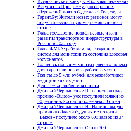
Всероссийский конкурс «Большая перемена»
Вступить в Программу долгосрочных
сбережений можно будет через Госуслуги
Гарант.Ру: Жители новых регионов могут
получить бесплатную медпомощь по всей
стране
Глава государства подвёл первые итоги
развития транспортной инфраструктуры в
России в 2022 году
Глава ФМБА: работаем над созданием
систем для мониторинга состояния здоровья
космонавтов
Голикова: новый механизм целевого приема
даст гарантию первого рабочего места
Гранты до 5 млн рублей для разработчиков
медицинских изделий
День семьи, любви и верности
Дмитрий Чернышенко: На национальную
премию «Вызов» уже поступили заявки из
50 регионов России и более чем 30 стран
Дмитрий Чернышенко: На Национальную
премию в области будущих технологий
«Вызов» поступило около 600 заявок из 34
стран м
Дмитрий Чернышенко: Около 500