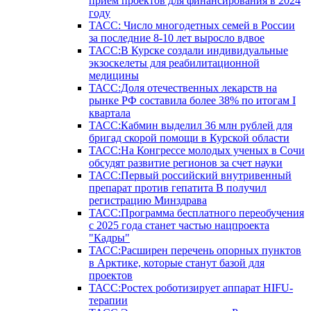
прием проектов для финансирования в 2024
году
ТАСС: Число многодетных семей в России
за последние 8-10 лет выросло вдвое
ТАСС:В Курске создали индивидуальные
экзоскелеты для реабилитационной
медицины
ТАСС:Доля отечественных лекарств на
рынке РФ составила более 38% по итогам I
квартала
ТАСС:Кабмин выделил 36 млн рублей для
бригад скорой помощи в Курской области
ТАСС:На Конгрессе молодых ученых в Сочи
обсудят развитие регионов за счет науки
ТАСС:Первый российский внутривенный
препарат против гепатита В получил
регистрацию Минздрава
ТАСС:Программа бесплатного переобучения
с 2025 года станет частью нацпроекта
"Кадры"
ТАСС:Расширен перечень опорных пунктов
в Арктике, которые станут базой для
проектов
ТАСС:Ростех роботизирует аппарат HIFU-
терапии