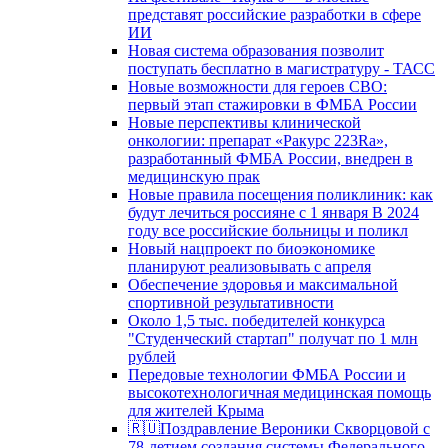
представят российские разработки в сфере
ИИ
Новая система образования позволит
поступать бесплатно в магистратуру - ТАСС
Новые возможности для героев СВО:
первый этап стажировки в ФМБА России
Новые перспективы клинической
онкологии: препарат «Ракурс 223Ra»,
разработанный ФМБА России, внедрен в
медицинскую прак
Новые правила посещения поликлиник: как
будут лечиться россияне с 1 января В 2024
году все российские больницы и поликл
Новый нацпроект по биоэкономике
планируют реализовывать с апреля
Обеспечение здоровья и максимальной
спортивной результативности
Около 1,5 тыс. победителей конкурса
"Студенческий стартап" получат по 1 млн
рублей
Передовые технологии ФМБА России и
высокотехнологичная медицинская помощь
для жителей Крыма
🇷🇺Поздравление Вероники Скворцовой с
78-летием создания системы Федерального