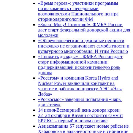
«Время героев»: участники программы
познакомились с передовыми
возможностями Национального центра
оториноларингологии ФМ
«Знаю! Могу! Помогаю!»: ФМБА России
дает старт федеральной донорской акции для
молодежи
«Общечеловеческие и духовные ценности
нисколько не ограничивают самобытности и
культурного многообразия. И этим Россия о
«Прожить дважды» – ФМБА России дает
старт информационной кампании,
подчеркивающей исключительную роль
донора
«Росатом» и компания Korea Hydro and
Nuclear Power заключили контракт на
участие в работах по проекту АЭС «Эль-
Дабаа»
«Роскосмос» завершил испытания «царь-
двигателя»
14 июня-Всемирный день донора крови
22–24 октября в Казани состоится саммит
БРИКС – первый в новом составе
Авиакомпания S7 запускает новые рейсы из
Хабаровска в дальневосточные и сибирские