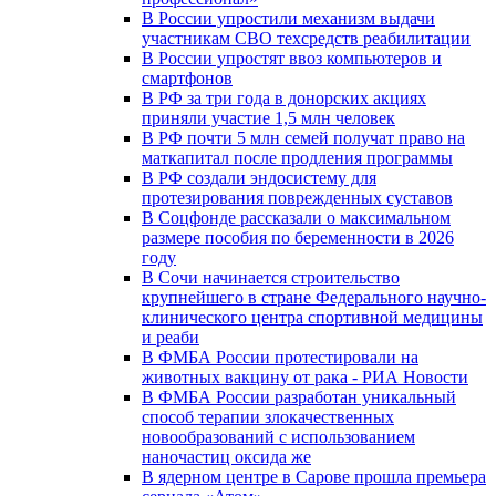
В России упростили механизм выдачи
участникам СВО техсредств реабилитации
В России упростят ввоз компьютеров и
смартфонов
В РФ за три года в донорских акциях
приняли участие 1,5 млн человек
В РФ почти 5 млн семей получат право на
маткапитал после продления программы
В РФ создали эндосистему для
протезирования поврежденных суставов
В Соцфонде рассказали о максимальном
размере пособия по беременности в 2026
году
В Сочи начинается строительство
крупнейшего в стране Федерального научно-
клинического центра спортивной медицины
и реаби
В ФМБА России протестировали на
животных вакцину от рака - РИА Новости
В ФМБА России разработан уникальный
способ терапии злокачественных
новообразований с использованием
наночастиц оксида же
В ядерном центре в Сарове прошла премьера