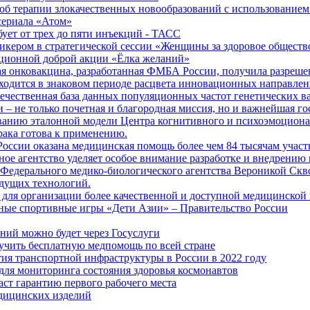
б терапии злокачественных новообразований с использованием
сериала «Атом»
бует от трех до пяти инъекций - ТАСС
кером в стратегической сессии «Женщины за здоровое общество
иционной доброй акции «Ёлка желаний»
я онковакцина, разработанная ФМБА России, получила разреше
ходится в знаковом периоде расцвета инновационных направлен
ечественная база данных популяционных частот генетических в
– не только почетная и благородная миссия, но и важнейшая го
анию эталонной модели Центра когнитивного и психоэмоционал
рака готова к применению.
ссии оказана медицинская помощь более чем 84 тысячам участ
е агентство уделяет особое внимание разработке и внедрению
 Федерального медико-биологического агентства Вероникой Скв
дущих технологий.
для организации более качественной и доступной медицинской
ные спортивные игры «Дети Азии» – Правительство России
ний можно будет через Госуслуги
учить бесплатную медпомощь по всей стране
тия транспортной инфраструктуры в России в 2022 году
для мониторинга состояния здоровья космонавтов
аст гарантию первого рабочего места
едицинских изделий