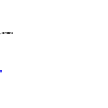
ранения
ии