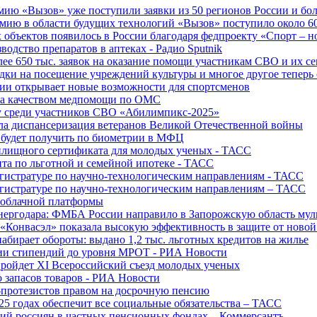
ю «Вызов» уже поступили заявки из 50 регионов России и боле
ю в области будущих технологий «Вызов» поступило около 600
объектов появилось в России благодаря федпроекту «Спорт – 
водство препаратов в аптеках - Радио Sputnik
е 650 тыс. заявок на оказание помощи участникам СВО и их с
ки на посещение учреждений культуры и многое другое теперь 
ии открывает новые возможности для спортсменов
 за качеством медпомощи по ОМС
у среди участников СВО «Абилимпикс-2025»
а диспансеризация ветеранов Великой Отечественной войны
 будет получить по биометрии в МФЦ
лищного сертификата для молодых ученых - ТАСС
та по льготной и семейной ипотеке - ТАСС
гистратуре по научно-технологическим направлениям - ТАСС
гистратуре по научно-технологическим направлениям – ТАСС
 облачной платформы
нергодара: ФМБА России направило в Запорожскую область му
«Конвасэл» показала высокую эффективность в защите от ново
абирает обороты: выдано 1,2 тыс. льготных кредитов на жилье
ции стипендий до уровня МРОТ - РИА Новости
ройдет XI Всероссийский съезд молодых ученых
о запасов товаров - РИА Новости
протезистов правом на досрочную пенсию
25 годах обеспечит все социальные обязательства – ТАСС
ий россиян в частных пенсионных фондах – Коммерсантъ