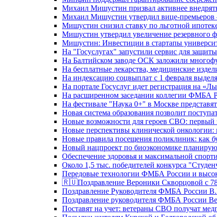
Михаил Мишустин призвал активнее внедрять
Михаил Мишустин утвердил вице-премьеров –
Мишустин снизил ставку по льготной ипотек
Мишустин утвердил увеличение резервного ф
Мишустин: Инвестиции в стартапы университе
На "Госуслугах" запустили сервис для защит
На Балтийском заводе ОСК заложили многоф
На бесплатные лекарства, медицинские издел
На индексацию соцвыплат с 1 февраля выделя
На портале Госуслуг идет регистрация на «
На расширенном заседании коллегии ФМБА Р
На фестивале "Наука 0+" в Москве представя
Новая система образования позволит поступа
Новые возможности для героев СВО: первый
Новые перспективы клинической онкологии: 
Новые правила посещения поликлиник: как буд
Новый нацпроект по биоэкономике планируют
Обеспечение здоровья и максимальной спорти
Около 1,5 тыс. победителей конкурса "Студен
Передовые технологии ФМБА России и высок
🇷🇺Поздравление Вероники Скворцовой с 78
Поздравление Руководителя ФМБА России В.
Поздравление руководителя ФМБА России В
Поставят на учет: ветераны СВО получат ме