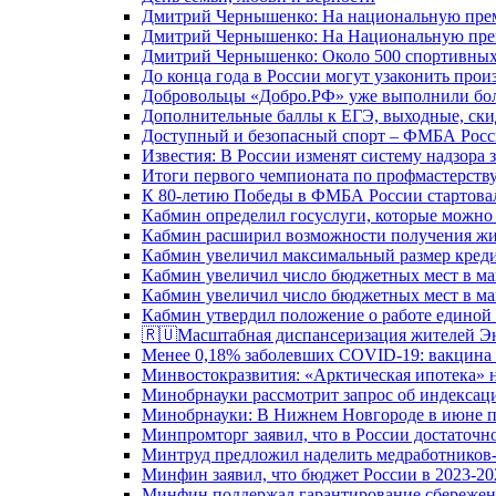
Дмитрий Чернышенко: На национальную преми
Дмитрий Чернышенко: На Национальную преми
Дмитрий Чернышенко: Около 500 спортивных 
До конца года в России могут узаконить произ
Добровольцы «Добро.РФ» уже выполнили боле
Дополнительные баллы к ЕГЭ, выходные, скид
Доступный и безопасный спорт – ФМБА Росс
Известия: В России изменят систему надзора
Итоги первого чемпионата по профмастерств
К 80-летию Победы в ФМБА России стартовал
Кабмин определил госуслуги, которые можно
Кабмин расширил возможности получения жи
Кабмин увеличил максимальный размер креди
Кабмин увеличил число бюджетных мест в ма
Кабмин увеличил число бюджетных мест в ма
Кабмин утвердил положение о работе единой
🇷🇺Масштабная диспансеризация жителей Э
Менее 0,18% заболевших COVID-19: вакцина 
Минвостокразвития: «Арктическая ипотека» н
Минобрнауки рассмотрит запрос об индекса
Минобрнауки: В Нижнем Новгороде в июне п
Минпромторг заявил, что в России достаточн
Минтруд предложил наделить медработников-
Минфин заявил, что бюджет России в 2023-20
Минфин поддержал гарантирование сбережен