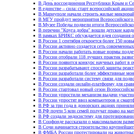
В День воссоединения Республики Крым и Се
В единстве – сила: старт всероссийской акци
В Мариуполе начали строить жилые микрора
В МГУ пройдут мероприятия Всероссийског
В Музее Победы подвели итоги Всероссийско
В перечни "Круга добра" вошли детские кар
В рамках БРИКС обсуждается идея создания 
В России 1 сентября откроется более 150 нов
В России активно создается сеть современны
В России начали работать новые нормы подд
В России отобрали 118 лучших практик разви
В России появится конкурс научных работ в 
В России разрабатывают способ защиты реак
В России разработали более эффективные мо
В России разработали систему связи для под
В России создали онлайн-платформу для сра
В России стартовал новый сезон Всероссийс
В России упростили механизм выдачи участн
В России упростят ввоз компьютеров и смарт
В РФ за три года в донорских акциях приняли
В РФ почти 5 млн семей получат право на ма
В РФ создали эндосистему для протезирован
В Соцфонде рассказали о максимальном разме
В Сочи начинается строительство крупнейшег
В ФМБА России протестировали на животных