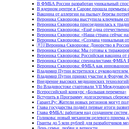
В ФМБА России разработан уникальный спосо
В ядерном центре в Сарове прошла премьера 
Вакцина от аллергии на пыльцу березы потре
Вероника Скворцова выступила ключевым спи
Вероника Скворцова присоединилась к трад
Вероника Скворцова: «Ещё одна отечественна
Вероника Скворцова: «Наша страна сейчас на
Вероника Скворцова: «Создана уникальная от
🇷🇺Вероника Скворцова: Донорство в России 
Вероника Скворцова: Мы готовы к тиражиров
Вероника Скворцова: Российская вакцина от 
Вероника Скворцова: специалистами ФМБА Ро
Вероника Скворцова: ФМБА как инновационно
Владимир Путин встретился с руководителем
Владимир Путин принял участие в Форуме бу
Внедрение высоких медицинских технологий 
Во Владивостоке стартовали VII Международ
Всероссийский конкурс «Большая перемена»
Вступить в Программу долгосрочных сбереже
Гарант.Ру: Жители новых регионов могут пол
Глава государства подвёл первые итоги разви
Глава ФМБА: работаем над созданием систем 
Голикова: новый механизм целевого приема д
Гранты до 5 млн рублей для разработчиков м
День семьи, любви и верности