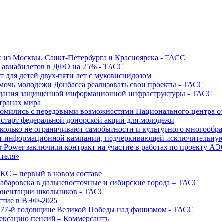
х из Москвы, Санкт-Петербурга и Красноярска - ТАСС
х авиабилетов в ДФО на 25% - ТАСС
т для детей двух-пяти лет с муковисцидозом
омочь молодежи Донбасса реализовать свои проекты - ТАСС
создания защищенной информационной инфраструктуры - ТАСС
странах мира
акомились с передовыми возможностями Национального центра
старт федеральной донорской акции для молодежи
олько не ограничивают самобытности и культурного многообраз
т информационной кампании, подчеркивающей исключительную
r Power заключили контракт на участие в работах по проекту А
ателя»
ИКС – первый в новом составе
абаровска в дальневосточные и сибирские города – ТАСС
риентации школьников - ТАСС
астие в ВЭФ-2025
 77-й годовщине Великой Победы над фашизмом - ТАСС
дексацию пенсий – Коммерсантъ