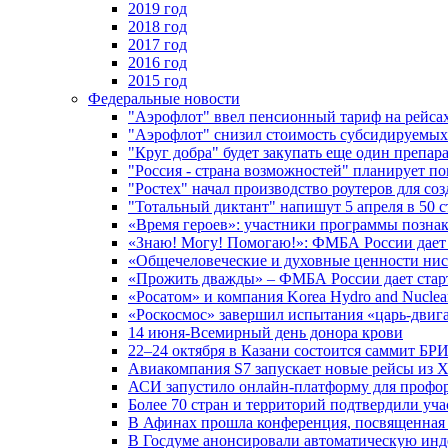
2019 год
2018 год
2017 год
2016 год
2015 год
Федеральные новости
"Аэрофлот" ввел пенсионный тариф на рейса
"Аэрофлот" снизил стоимость субсидируемы
"Круг добра" будет закупать еще один препара
"Россия - страна возможностей" планирует п
"Ростех" начал производство роутеров для 
"Тотальный диктант" напишут 5 апреля в 50 
«Время героев»: участники программы позн
«Знаю! Могу! Помогаю!»: ФМБА России дает 
«Общечеловеческие и духовные ценности ниск
«Прожить дважды» – ФМБА России дает стар
«Росатом» и компания Korea Hydro and Nuclea
«Роскосмос» завершил испытания «царь-двиг
14 июня-Всемирный день донора крови
22–24 октября в Казани состоится саммит БР
Авиакомпания S7 запускает новые рейсы из Х
АСИ запустило онлайн-платформу для профо
Более 70 стран и территорий подтвердили уч
В Афинах прошла конференция, посвященная
В Госдуме анонсировали автоматическую ин