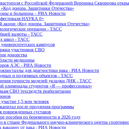
вастополя с Российской Федерацией Вероника Скворцова откры
и «Код донора. Защитники Отечества»
йоны и больницы – РИА Новости
о фестиваля НАУКА 0+
й акции «Код донора. Защитники Отечества»
диологические операции - ТАСС
общей валюты - ТАСС
ых школ - ТАСС
х университетских кампусов
ержки участников СВО
тия донорства
области медицины
торов АЭС - РИА Новости
нокристаллы для диагностики рака - РИА Новости
водных и подземных объектов - ТАСС
внения точности моделей укладки ДНК - ТАСС
кой олимпиады студентов «Я — профессионал»
икам СВО техсредств реабилитации
фонов
 участие 1,5 млн человек
ткапитал после продления программы
ия поврежденных суставов
ре пособия по беременности в 2026 году
о в стране Федерального научно-клинического центра спортивн
 вакцину от рака - РИА Новости