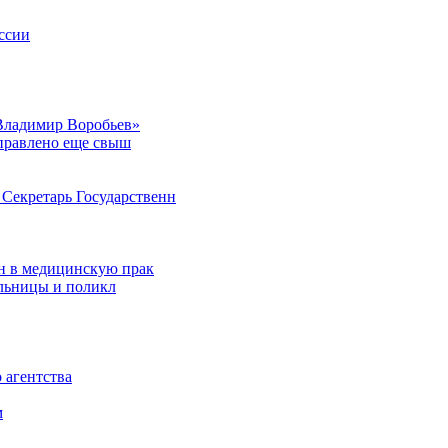
ссии
Владимир Воробьев»
аправлено еще свыш
Секретарь Государственн
н в медицинскую прак
ольницы и поликл
 агентства
м