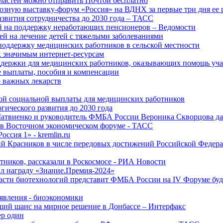
ластей можно отправить Почтой бесплатно
озную выставку-форум «Россия» на ВДНХ за первые три дня ее 
азвития сотрудничества до 2030 года – ТАСС
й на поддержку неработающих пенсионеров – Ведомости
лей на лечение детей с тяжелыми заболеваниями
поддержку медицинских работников в сельской местности
к значимым интернет-ресурсам
оддержки для медицинских работников, оказывающих помощь у
 выплаты, пособия и компенсации
 важных лекарств
ой социальной выплаты для медицинских работников
ического развития до 2030 года
Матвиенко и руководитель ФМБА России Вероника Скворцова д
е в Восточном экономическом форуме - ТАСС
ссия 1» - kremlin.ru
ий Красников в числе передовых достижений Российской Федера
тников, рассказали в Роскосмосе - РИА Новости
 награду «Знание.Премия-2024»
асти биотехнологий представит ФМБА России на IV Форуме бу
явления - биоэкономики
ший шанс на мирное решение в Донбассе – Интерфакс
ер один