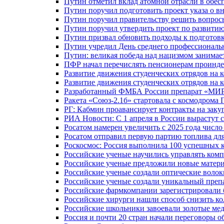
Путин отметил вклад атомной отрасли в обес
Путин поручил подготовить проект указа о в
Путин поручил правительству решить вопро
Путин поручил утвердить проект по развити
Путин призвал обновить подходы к подготовк
Путин учредил День среднего профессиональ
Путин: великая победа над нацизмом занимае
ПФР начал перечислять пенсионерам проинд
Развитие движения студенческих отрядов на 
Развитие движения студенческих отрядов на 
Разработанный ФМБА России препарат «МИР
Ракета «Союз-2.1б» стартовала с космодрома 
РГ: Кабмин проавансирует контракты на зак
РИА Новости: С 1 апреля в России вырастут 
Росатом намерен увеличить с 2025 года числ
Росатом отправил первую партию топлива для
Роскосмос: Россия выполнила 100 успешных 
Российские ученые научились управлять ком
Российские ученые предложили новые матери
Российские ученые создали оптические волок
Российские ученые создали уникальный препа
Российские фармкомпании зарегистрировали б
Российские хирурги нашли способ снизить ко
Российские школьники завоевали золотые ме
Россия и почти 20 стран начали переговоры