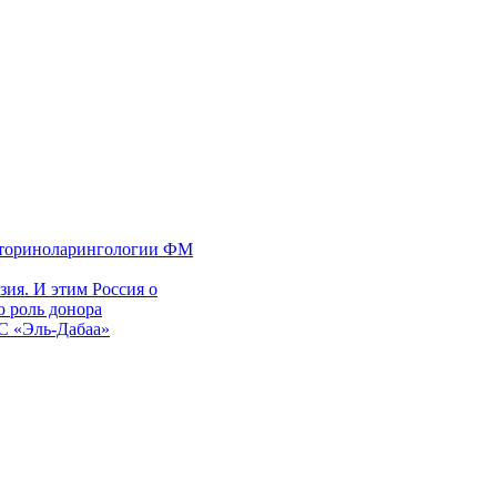
 оториноларингологии ФМ
ия. И этим Россия о
 роль донора
ЭС «Эль-Дабаа»