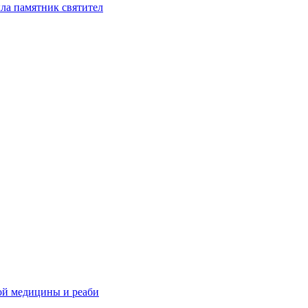
ла памятник святител
ой медицины и реаби