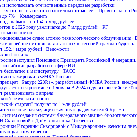
 и использовать отечественные передовые разработки
 кураторов высокотехнологичных отраслей – Правительство Ро
е до 7% – Коммерсантъ
онда кабмина на 154,5 млрд рублей
тов к 2025 году увеличатся до 7 млрд рублей – РГ
ы от мошенников
ункциональное судно атомно-технологического обслуживания «
ия и лечебное питание для льготных категорий граждан будет н
т 152,4 млрд рублей - Ведомости
Лыжню России»
оссии выступил Помощник Президента Российской Федерации, 
т российские разработки в сфере ИИ
ть бесплатно в магистратуру - ТАСС
 этап стажировки в ФМБА России
препарат «Ракурс 223Ra», разработанный ФМБА России, внедре
ут лечиться россияне с 1 января В 2024 году все российские б
 реализовывать с апреля
вной результативности
ческий стартап" получат по 1 млн рублей
отехнологичная медицинская помощь для жителей Крыма
-летием создания системы Федерального медико-биологического
И.Скворцовой с Днём защитника Отечества.
ероники Игоревны Скворцовой с Международным женским дне
дпомощь автоматически