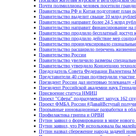
Посылки жителям Курской и Белгородской об
Почти полмиллиона человек посетили гранди
Правительства РФ и Китая подготовят план р
Правительство выделит свыше 10 млрд рубле
Правительство направит более 24,5 млрд руб
Правительство направит финансирование на 
Правительство продлило бесплатный доступ 
Правительство продлило действие мер соцп
Правительство проиндексировало социальные
Правительство расширило перечень жизненно
Правительство России
Правительство увеличило размеры специальн
Правительство утвердило Концепцию технолог
Председатель Совета Федерации Валентина 
Представители 40 стран подтвердили участи
Президент России дал интервью телеканалу «Ро
Президент Российской академии наук Геннад
Присвоение статуса НМИЦ
Проект "Сфера" подразумевает запуск 162 спу
Проект ФМБА России #ДавайВступай получил
Прорывные инновационные разработки в обл
Профилактика гриппа и ОРВИ
Путин заявил о формировании в мире нового 
Путин заявил, что РФ использовала бы малей
Путин назвал сбережение народа задачей ном