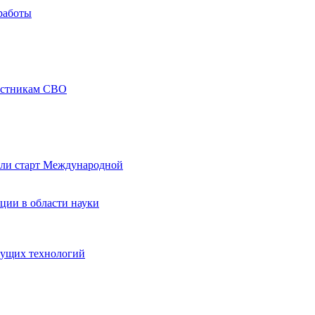
работы
частникам СВО
али старт Международной
ции в области науки
дущих технологий