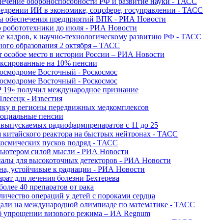
печение обороноспособности РФ и развитие науки - ТАСС
недрении ИИ в экономике, соцсфере, госуправлении - ТАСС
сы обеспечения предприятий ВПК - РИА Новости
ю робототехники до июля - РИА Новости
е кадров, к научно-технологическому развитию РФ - ТАСС
ного образования 2 октября – ТАСС
т особое место в истории России – РИА Новости
ексированные на 10% пенсии
космодроме Восточный - Роскосмос
космодроме Восточный - Роскосмос
 19» получил международное признание
Плесецк - Известия
упку в регионы передвижных медкомплексов
социальные пенсии
о выпускаемых радиофармпрепаратов с 11 до 25
 китайского реактора на быстрых нейтронах - ТАСС
космических пусков подряд - ТАСС
пьютером силой мысли - РИА Новости
алы для высокоточных детекторов - РИА Новости
на, устойчивые к радиации - РИА Новости
рат для лечения болезни Бехтерева
олее 40 препаратов от рака
личество операций у детей с пороками сердца
дали на международной олимпиаде по математике - ТАСС
 об упрощении визового режима – ИА Regnum