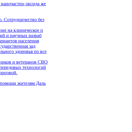
 наночастиц оксида же
. Сотрудничество без
ние на клиническое п
ий и научных разраб
ариантов населения
сударственная зад
ьного здоровья по все
ников и ветеранов СВО
 передовых технологий
орцовой.
 помощи жителям Даль