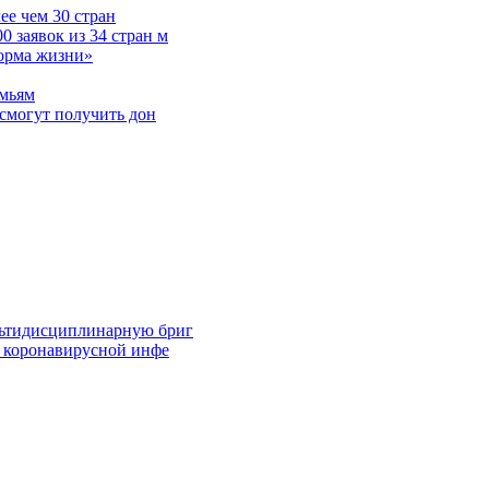
е чем 30 стран
 заявок из 34 стран м
норма жизни»
емьям
смогут получить дон
льтидисциплинарную бриг
й коронавирусной инфе