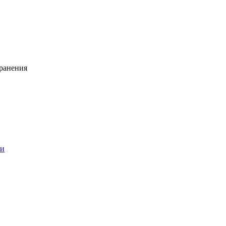
ранения
ии