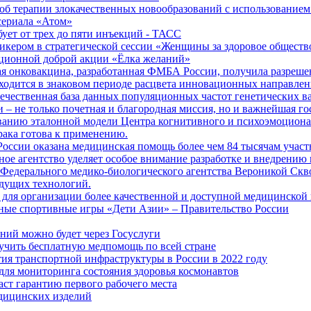
б терапии злокачественных новообразований с использованием
сериала «Атом»
бует от трех до пяти инъекций - ТАСС
кером в стратегической сессии «Женщины за здоровое общество
иционной доброй акции «Ёлка желаний»
я онковакцина, разработанная ФМБА России, получила разреше
ходится в знаковом периоде расцвета инновационных направлен
ечественная база данных популяционных частот генетических в
– не только почетная и благородная миссия, но и важнейшая го
анию эталонной модели Центра когнитивного и психоэмоционал
рака готова к применению.
ссии оказана медицинская помощь более чем 84 тысячам участ
е агентство уделяет особое внимание разработке и внедрению
 Федерального медико-биологического агентства Вероникой Скв
дущих технологий.
для организации более качественной и доступной медицинской
ные спортивные игры «Дети Азии» – Правительство России
ний можно будет через Госуслуги
учить бесплатную медпомощь по всей стране
тия транспортной инфраструктуры в России в 2022 году
для мониторинга состояния здоровья космонавтов
аст гарантию первого рабочего места
едицинских изделий