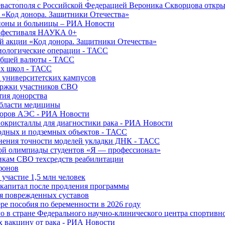
вастополя с Российской Федерацией Вероника Скворцова откры
и «Код донора. Защитники Отечества»
йоны и больницы – РИА Новости
о фестиваля НАУКА 0+
й акции «Код донора. Защитники Отечества»
диологические операции - ТАСС
общей валюты - ТАСС
ых школ - ТАСС
х университетских кампусов
ержки участников СВО
тия донорства
области медицины
торов АЭС - РИА Новости
нокристаллы для диагностики рака - РИА Новости
водных и подземных объектов - ТАСС
внения точности моделей укладки ДНК - ТАСС
кой олимпиады студентов «Я — профессионал»
икам СВО техсредств реабилитации
фонов
 участие 1,5 млн человек
ткапитал после продления программы
ия поврежденных суставов
ре пособия по беременности в 2026 году
о в стране Федерального научно-клинического центра спортивн
 вакцину от рака - РИА Новости