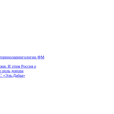
 оториноларингологии ФМ
ия. И этим Россия о
 роль донора
ЭС «Эль-Дабаа»