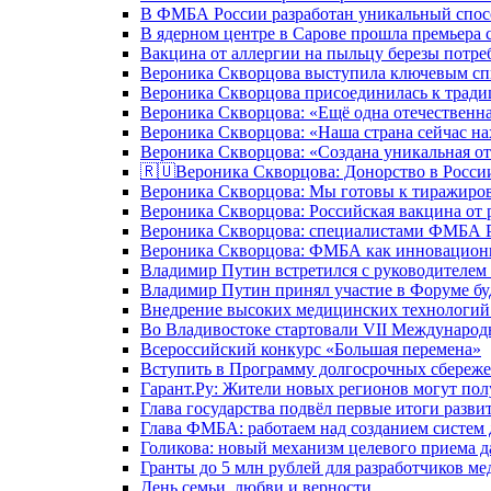
В ФМБА России разработан уникальный спосо
В ядерном центре в Сарове прошла премьера 
Вакцина от аллергии на пыльцу березы потре
Вероника Скворцова выступила ключевым спи
Вероника Скворцова присоединилась к трад
Вероника Скворцова: «Ещё одна отечественна
Вероника Скворцова: «Наша страна сейчас на
Вероника Скворцова: «Создана уникальная от
🇷🇺Вероника Скворцова: Донорство в России 
Вероника Скворцова: Мы готовы к тиражиров
Вероника Скворцова: Российская вакцина от 
Вероника Скворцова: специалистами ФМБА Ро
Вероника Скворцова: ФМБА как инновационно
Владимир Путин встретился с руководителем
Владимир Путин принял участие в Форуме бу
Внедрение высоких медицинских технологий 
Во Владивостоке стартовали VII Международ
Всероссийский конкурс «Большая перемена»
Вступить в Программу долгосрочных сбереже
Гарант.Ру: Жители новых регионов могут пол
Глава государства подвёл первые итоги разви
Глава ФМБА: работаем над созданием систем 
Голикова: новый механизм целевого приема д
Гранты до 5 млн рублей для разработчиков м
День семьи, любви и верности