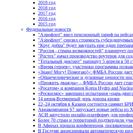
2019 год
2018 год
2017 год
2016 год
2015 год
Федеральные новости
"Аэрофлот" ввел пенсионный тариф на рейса
"Аэрофлот" снизил стоимость субсидируемы
"Круг добра" будет закупать еще один препара
"Россия - страна возможностей" планирует п
"Ростех" начал производство роутеров для 
"Тотальный диктант" напишут 5 апреля в 50 
«Время героев»: участники программы позн
«Знаю! Могу! Помогаю!»: ФМБА России дает 
«Общечеловеческие и духовные ценности ниск
«Прожить дважды» – ФМБА России дает стар
«Росатом» и компания Korea Hydro and Nuclea
«Роскосмос» завершил испытания «царь-двиг
14 июня-Всемирный день донора крови
22–24 октября в Казани состоится саммит БР
Авиакомпания S7 запускает новые рейсы из Х
АСИ запустило онлайн-платформу для профо
Более 70 стран и территорий подтвердили уч
В Афинах прошла конференция, посвященная
В Госдуме анонсировали автоматическую ин