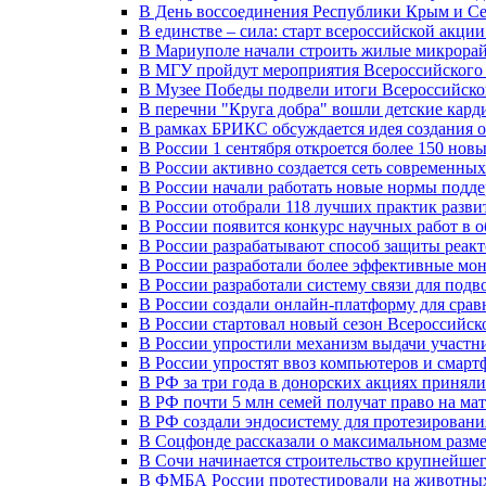
В День воссоединения Республики Крым и Се
В единстве – сила: старт всероссийской акци
В Мариуполе начали строить жилые микрора
В МГУ пройдут мероприятия Всероссийског
В Музее Победы подвели итоги Всероссийско
В перечни "Круга добра" вошли детские кар
В рамках БРИКС обсуждается идея создания 
В России 1 сентября откроется более 150 нов
В России активно создается сеть современны
В России начали работать новые нормы подд
В России отобрали 118 лучших практик разви
В России появится конкурс научных работ в 
В России разрабатывают способ защиты реак
В России разработали более эффективные мо
В России разработали систему связи для под
В России создали онлайн-платформу для сра
В России стартовал новый сезон Всероссийс
В России упростили механизм выдачи участн
В России упростят ввоз компьютеров и смарт
В РФ за три года в донорских акциях приняли
В РФ почти 5 млн семей получат право на ма
В РФ создали эндосистему для протезирован
В Соцфонде рассказали о максимальном разме
В Сочи начинается строительство крупнейшег
В ФМБА России протестировали на животных