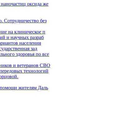
 наночастиц оксида же
. Сотрудничество без
ние на клиническое п
ий и научных разраб
ариантов населения
сударственная зад
ьного здоровья по все
ников и ветеранов СВО
 передовых технологий
орцовой.
 помощи жителям Даль