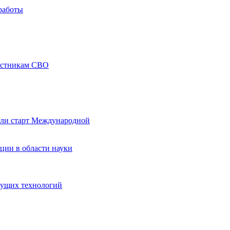
работы
частникам СВО
али старт Международной
ции в области науки
дущих технологий