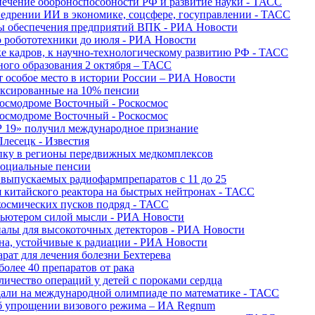
печение обороноспособности РФ и развитие науки - ТАСС
недрении ИИ в экономике, соцсфере, госуправлении - ТАСС
сы обеспечения предприятий ВПК - РИА Новости
ю робототехники до июля - РИА Новости
е кадров, к научно-технологическому развитию РФ - ТАСС
ного образования 2 октября – ТАСС
т особое место в истории России – РИА Новости
ексированные на 10% пенсии
космодроме Восточный - Роскосмос
космодроме Восточный - Роскосмос
 19» получил международное признание
Плесецк - Известия
упку в регионы передвижных медкомплексов
социальные пенсии
о выпускаемых радиофармпрепаратов с 11 до 25
 китайского реактора на быстрых нейтронах - ТАСС
космических пусков подряд - ТАСС
пьютером силой мысли - РИА Новости
алы для высокоточных детекторов - РИА Новости
на, устойчивые к радиации - РИА Новости
рат для лечения болезни Бехтерева
олее 40 препаратов от рака
личество операций у детей с пороками сердца
дали на международной олимпиаде по математике - ТАСС
 об упрощении визового режима – ИА Regnum