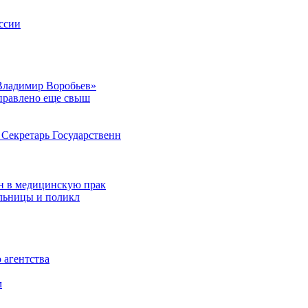
ссии
Владимир Воробьев»
аправлено еще свыш
Секретарь Государственн
н в медицинскую прак
ольницы и поликл
 агентства
м