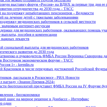
ластей можно отправить Почтой бесплатно
озную выставку-форум «Россия» на ВДНХ за первые три дня ее 
азвития сотрудничества до 2030 года – ТАСС
й на поддержку неработающих пенсионеров – Ведомости
лей на лечение детей с тяжелыми заболеваниями
поддержку медицинских работников в сельской местности
к значимым интернет-ресурсам
оддержки для медицинских работников, оказывающих помощь у
 выплаты, пособия и компенсации
 важных лекарств
ой социальной выплаты для медицинских работников
ического развития до 2030 года
Матвиенко и руководитель ФМБА России Вероника Скворцова д
е в Восточном экономическом форуме - ТАСС
ссия 1» - kremlin.ru
ий Красников в числе передовых достижений Российской Федера
тников, рассказали в Роскосмосе - РИА Новости
 награду «Знание.Премия-2024»
асти биотехнологий представит ФМБА России на IV Форуме бу
явления - биоэкономики
ший шанс на мирное решение в Донбассе – Интерфакс
ер один