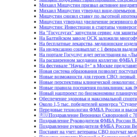
Михаил Мишустин призвал активнее внедрять
Михаил Мишустин утвердил вице-премьеров –
Мишустин снизил ставку по льготной ипотек
Мишустин утвердил увеличение резервного ф
Мишустин: Инвестиции в стартапы университе
На "Госуслугах" запустили сервис для защит
На Балтийском заводе ОСК заложили многоф
На бесплатные лекарства, медицинские издел
На индексацию соцвыплат с 1 февраля выделя
На портале Госуслуг идет регистрация на «
На расширенном заседании коллегии ФМБА Р
На фестивале "Наука 0+" в Москве представя
Новая система образования позволит поступа
Новые возможности для героев СВО: первый
Новые перспективы клинической онкологии: 
Новые правила посещения поликлиник: как буд
Новый нацпроект по биоэкономике планируют
Обеспечение здоровья и максимальной спорти
Около 1,5 тыс. победителей конкурса "Студен
Передовые технологии ФМБА России и высок
🇷🇺Поздравление Вероники Скворцовой с 78
Поздравление Руководителя ФМБА России В.
Поздравление руководителя ФМБА России В
Поставят на учет: ветераны СВО получат ме