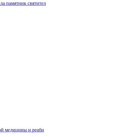
ла памятник святител
ой медицины и реаби