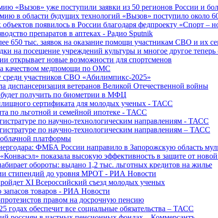
ю «Вызов» уже поступили заявки из 50 регионов России и боле
ю в области будущих технологий «Вызов» поступило около 600
объектов появилось в России благодаря федпроекту «Спорт – 
водство препаратов в аптеках - Радио Sputnik
е 650 тыс. заявок на оказание помощи участникам СВО и их с
ки на посещение учреждений культуры и многое другое теперь 
ии открывает новые возможности для спортсменов
 за качеством медпомощи по ОМС
у среди участников СВО «Абилимпикс-2025»
а диспансеризация ветеранов Великой Отечественной войны
 будет получить по биометрии в МФЦ
лищного сертификата для молодых ученых - ТАСС
та по льготной и семейной ипотеке - ТАСС
гистратуре по научно-технологическим направлениям - ТАСС
гистратуре по научно-технологическим направлениям – ТАСС
 облачной платформы
нергодара: ФМБА России направило в Запорожскую область му
«Конвасэл» показала высокую эффективность в защите от ново
абирает обороты: выдано 1,2 тыс. льготных кредитов на жилье
ции стипендий до уровня МРОТ - РИА Новости
ройдет XI Всероссийский съезд молодых ученых
о запасов товаров - РИА Новости
протезистов правом на досрочную пенсию
25 годах обеспечит все социальные обязательства – ТАСС
ий россиян в частных пенсионных фондах – Коммерсантъ