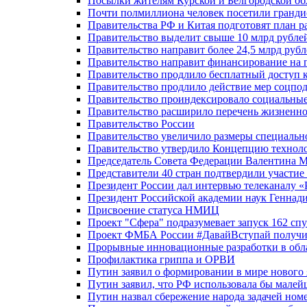
Посылки жителям Курской и Белгородской об
Почти полмиллиона человек посетили гранди
Правительства РФ и Китая подготовят план р
Правительство выделит свыше 10 млрд рубле
Правительство направит более 24,5 млрд руб
Правительство направит финансирование на 
Правительство продлило бесплатный доступ 
Правительство продлило действие мер соцп
Правительство проиндексировало социальные
Правительство расширило перечень жизненно
Правительство России
Правительство увеличило размеры специальн
Правительство утвердило Концепцию технолог
Председатель Совета Федерации Валентина 
Представители 40 стран подтвердили участи
Президент России дал интервью телеканалу «Ро
Президент Российской академии наук Геннад
Присвоение статуса НМИЦ
Проект "Сфера" подразумевает запуск 162 спу
Проект ФМБА России #ДавайВступай получил
Прорывные инновационные разработки в обл
Профилактика гриппа и ОРВИ
Путин заявил о формировании в мире нового 
Путин заявил, что РФ использовала бы малей
Путин назвал сбережение народа задачей ном