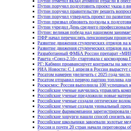
Путин отметил вклад атомной отрасли в обес
Путин поручил подготовить проект указа о в
Путин поручил правительству решить вопро
Путин поручил утвердить проект по развити
Путин призвал обновить подходы к подготовк
Путин учредил День среднего профессиональ
Путин: великая победа над нацизмом занимае
ПФР начал перечислять пенсионерам проинд
Развитие движения студенческих отрядов на 
Развитие движения студенческих отрядов на 
Разработанный ФМБА России препарат «МИР
Ракета «Союз-2.1б» стартовала с космодрома 
РГ: Кабмин проавансирует контракты на зак
РИА Новости: С 1 апреля в России вырастут 
Росатом намерен увеличить с 2025 года числ
Росатом отправил первую партию топлива для
Роскосмос: Россия выполнила 100 успешных 
Российские ученые научились управлять ком
Российские ученые предложили новые матери
Российские ученые создали оптические волок
Российские ученые создали уникальный препа
Российские фармкомпании зарегистрировали б
Российские хирурги нашли способ снизить ко
Российские школьники завоевали золотые ме
Россия и почти 20 стран начали переговоры