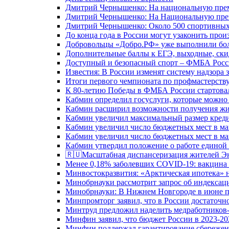
Дмитрий Чернышенко: На национальную преми
Дмитрий Чернышенко: На Национальную преми
Дмитрий Чернышенко: Около 500 спортивных 
До конца года в России могут узаконить произ
Добровольцы «Добро.РФ» уже выполнили боле
Дополнительные баллы к ЕГЭ, выходные, скид
Доступный и безопасный спорт – ФМБА Росс
Известия: В России изменят систему надзора
Итоги первого чемпионата по профмастерств
К 80-летию Победы в ФМБА России стартовал
Кабмин определил госуслуги, которые можно
Кабмин расширил возможности получения жи
Кабмин увеличил максимальный размер креди
Кабмин увеличил число бюджетных мест в ма
Кабмин увеличил число бюджетных мест в ма
Кабмин утвердил положение о работе единой
🇷🇺Масштабная диспансеризация жителей Э
Менее 0,18% заболевших COVID-19: вакцина 
Минвостокразвития: «Арктическая ипотека» н
Минобрнауки рассмотрит запрос об индекса
Минобрнауки: В Нижнем Новгороде в июне п
Минпромторг заявил, что в России достаточн
Минтруд предложил наделить медработников-
Минфин заявил, что бюджет России в 2023-20
Минфин поддержал гарантирование сбережен