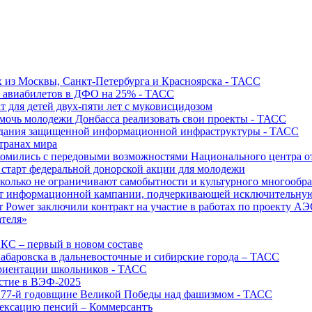
х из Москвы, Санкт-Петербурга и Красноярска - ТАСС
х авиабилетов в ДФО на 25% - ТАСС
т для детей двух-пяти лет с муковисцидозом
омочь молодежи Донбасса реализовать свои проекты - ТАСС
создания защищенной информационной инфраструктуры - ТАСС
странах мира
акомились с передовыми возможностями Национального центра
старт федеральной донорской акции для молодежи
олько не ограничивают самобытности и культурного многообраз
т информационной кампании, подчеркивающей исключительную
r Power заключили контракт на участие в работах по проекту А
ателя»
ИКС – первый в новом составе
абаровска в дальневосточные и сибирские города – ТАСС
риентации школьников - ТАСС
астие в ВЭФ-2025
 77-й годовщине Великой Победы над фашизмом - ТАСС
дексацию пенсий – Коммерсантъ