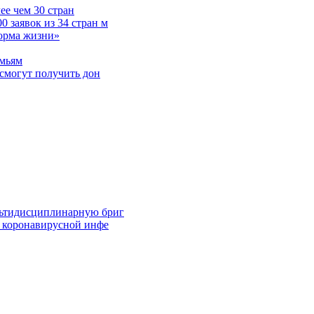
е чем 30 стран
 заявок из 34 стран м
норма жизни»
емьям
смогут получить дон
льтидисциплинарную бриг
й коронавирусной инфе