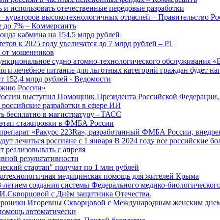
 и использовать отечественные передовые разработки
 кураторов высокотехнологичных отраслей – Правительство Ро
е до 7% – Коммерсантъ
онда кабмина на 154,5 млрд рублей
тов к 2025 году увеличатся до 7 млрд рублей – РГ
ы от мошенников
ункциональное судно атомно-технологического обслуживания «
ия и лечебное питание для льготных категорий граждан будет н
т 152,4 млрд рублей - Ведомости
Лыжню России»
оссии выступил Помощник Президента Российской Федерации, 
т российские разработки в сфере ИИ
ть бесплатно в магистратуру - ТАСС
 этап стажировки в ФМБА России
препарат «Ракурс 223Ra», разработанный ФМБА России, внедре
ут лечиться россияне с 1 января В 2024 году все российские б
 реализовывать с апреля
вной результативности
ческий стартап" получат по 1 млн рублей
отехнологичная медицинская помощь для жителей Крыма
-летием создания системы Федерального медико-биологического
И.Скворцовой с Днём защитника Отечества.
ероники Игоревны Скворцовой с Международным женским дне
дпомощь автоматически