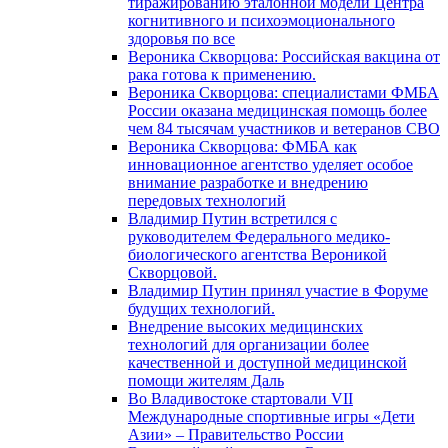
тиражированию эталонной модели Центра
когнитивного и психоэмоционального
здоровья по все
Вероника Скворцова: Российская вакцина от
рака готова к применению.
Вероника Скворцова: специалистами ФМБА
России оказана медицинская помощь более
чем 84 тысячам участников и ветеранов СВО
Вероника Скворцова: ФМБА как
инновационное агентство уделяет особое
внимание разработке и внедрению
передовых технологий
Владимир Путин встретился с
руководителем Федерального медико-
биологического агентства Вероникой
Скворцовой.
Владимир Путин принял участие в Форуме
будущих технологий.
Внедрение высоких медицинских
технологий для организации более
качественной и доступной медицинской
помощи жителям Даль
Во Владивостоке стартовали VII
Международные спортивные игры «Дети
Азии» – Правительство России