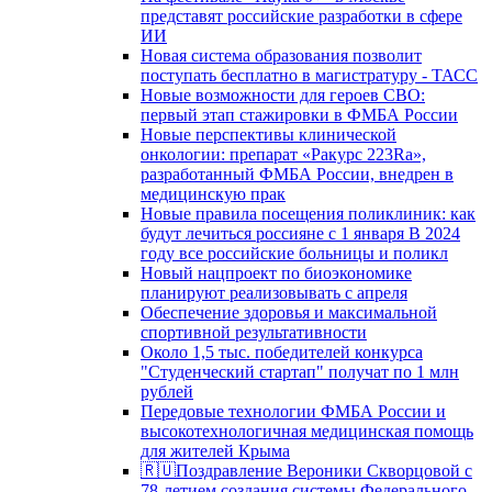
представят российские разработки в сфере
ИИ
Новая система образования позволит
поступать бесплатно в магистратуру - ТАСС
Новые возможности для героев СВО:
первый этап стажировки в ФМБА России
Новые перспективы клинической
онкологии: препарат «Ракурс 223Ra»,
разработанный ФМБА России, внедрен в
медицинскую прак
Новые правила посещения поликлиник: как
будут лечиться россияне с 1 января В 2024
году все российские больницы и поликл
Новый нацпроект по биоэкономике
планируют реализовывать с апреля
Обеспечение здоровья и максимальной
спортивной результативности
Около 1,5 тыс. победителей конкурса
"Студенческий стартап" получат по 1 млн
рублей
Передовые технологии ФМБА России и
высокотехнологичная медицинская помощь
для жителей Крыма
🇷🇺Поздравление Вероники Скворцовой с
78-летием создания системы Федерального