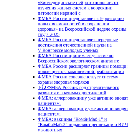
«Биомедицинские нейротехнологии: от
изучения живых систем к коррекции
патологий нервной с
ФМБА России представляет «Территорию
новых возможностей в сохранении
здоровья» на Всероссийской неделе охраны
труда-2025
ФМБА России представляет передовые
достижения отечественной науки на
V Конгрессе молодых ученых
ФМБА России принимает участие во
Всероссийском экологическом диктанте
ФМБА России расширяет границы помощи:
новые центры комплексной реабилитации
ФМБА России совершенствует систему
охраны здоровья моряков
🇷🇺ФМБА России: год стремительного
развития и значимых достижений
ФМБА: аллерговакцину уже активно вводят
пациентам.
ФМБА: аллерговакцину уже активно вводят
пациентам.
ФМБА: вакцины "КомбиМаб-1" и
"КомбиМаб-2" подавляют репликацию ВИЧ
у животных