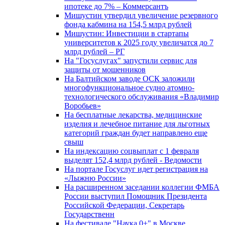
ипотеке до 7% – Коммерсантъ
Мишустин утвердил увеличение резервного
фонда кабмина на 154,5 млрд рублей
Мишустин: Инвестиции в стартапы
университетов к 2025 году увеличатся до 7
млрд рублей – РГ
На "Госуслугах" запустили сервис для
защиты от мошенников
На Балтийском заводе ОСК заложили
многофункциональное судно атомно-
технологического обслуживания «Владимир
Воробьев»
На бесплатные лекарства, медицинские
изделия и лечебное питание для льготных
категорий граждан будет направлено еще
свыш
На индексацию соцвыплат с 1 февраля
выделят 152,4 млрд рублей - Ведомости
На портале Госуслуг идет регистрация на
«Лыжню России»
На расширенном заседании коллегии ФМБА
России выступил Помощник Президента
Российской Федерации, Секретарь
Государственн
На фестивале "Наука 0+" в Москве