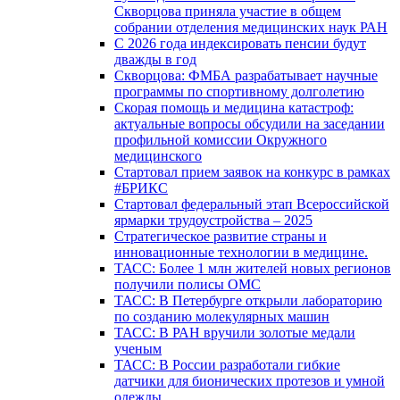
Скворцова приняла участие в общем
собрании отделения медицинских наук РАН
С 2026 года индексировать пенсии будут
дважды в год
Скворцова: ФМБА разрабатывает научные
программы по спортивному долголетию
Скорая помощь и медицина катастроф:
актуальные вопросы обсудили на заседании
профильной комиссии Окружного
медицинского
Стартовал прием заявок на конкурс в рамках
#БРИКС
Стартовал федеральный этап Всероссийской
ярмарки трудоустройства – 2025
Стратегическое развитие страны и
инновационные технологии в медицине.
ТАСС: Более 1 млн жителей новых регионов
получили полисы ОМС
ТАСС: В Петербурге открыли лабораторию
по созданию молекулярных машин
ТАСС: В РАН вручили золотые медали
ученым
ТАСС: В России разработали гибкие
датчики для бионических протезов и умной
одежды