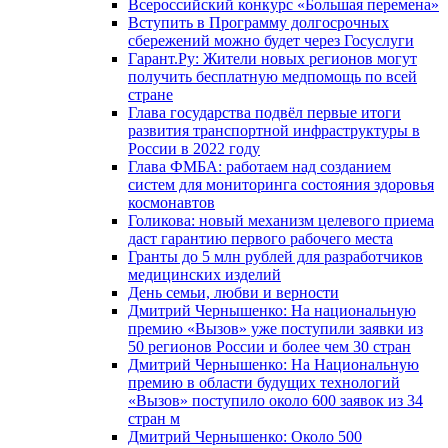
Всероссийский конкурс «Большая перемена»
Вступить в Программу долгосрочных
сбережений можно будет через Госуслуги
Гарант.Ру: Жители новых регионов могут
получить бесплатную медпомощь по всей
стране
Глава государства подвёл первые итоги
развития транспортной инфраструктуры в
России в 2022 году
Глава ФМБА: работаем над созданием
систем для мониторинга состояния здоровья
космонавтов
Голикова: новый механизм целевого приема
даст гарантию первого рабочего места
Гранты до 5 млн рублей для разработчиков
медицинских изделий
День семьи, любви и верности
Дмитрий Чернышенко: На национальную
премию «Вызов» уже поступили заявки из
50 регионов России и более чем 30 стран
Дмитрий Чернышенко: На Национальную
премию в области будущих технологий
«Вызов» поступило около 600 заявок из 34
стран м
Дмитрий Чернышенко: Около 500