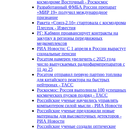
космодроме Восточный - Роскосмос
Разработанный ФМБА России препарат
«МИР 19» получил международное
признание
Ракета «Союз-2.1б» стартовала с космодрома
Плесецк - Известия
РГ: Кабмин проавансирует контракты на
закупку в регионы передвижных
медкомплексов
РИА Новости: С 1 апреля в России вырастут
социальные пенсии
Росатом намерен увеличить с 2025 года
число выпускаемых радиофармпрепаратов с
11 до 25
Росатом отправил первую партию топлива
для китайского реактора на быстрых
нейтронах - ТАСС
Роскосмос: Россия выполнила 100 успешных
космических пусков подряд - ТАСС
Российские ученые научились управлять
компьютером силой мысли - РИА Новости
Российские ученые предложили новые
материалы для высокоточных детекторов -
РИА Новости
Российские ученые создали оптические