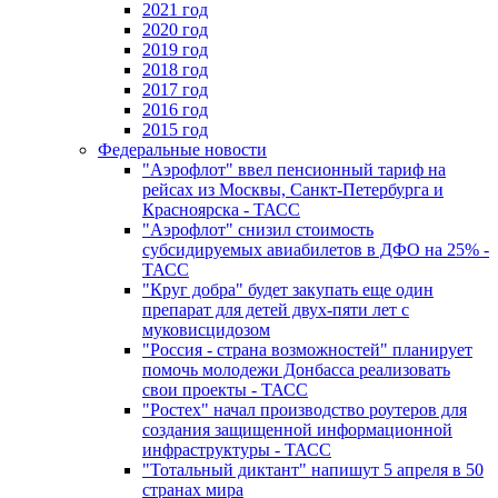
2021 год
2020 год
2019 год
2018 год
2017 год
2016 год
2015 год
Федеральные новости
"Аэрофлот" ввел пенсионный тариф на
рейсах из Москвы, Санкт-Петербурга и
Красноярска - ТАСС
"Аэрофлот" снизил стоимость
субсидируемых авиабилетов в ДФО на 25% -
ТАСС
"Круг добра" будет закупать еще один
препарат для детей двух-пяти лет с
муковисцидозом
"Россия - страна возможностей" планирует
помочь молодежи Донбасса реализовать
свои проекты - ТАСС
"Ростех" начал производство роутеров для
создания защищенной информационной
инфраструктуры - ТАСС
"Тотальный диктант" напишут 5 апреля в 50
странах мира