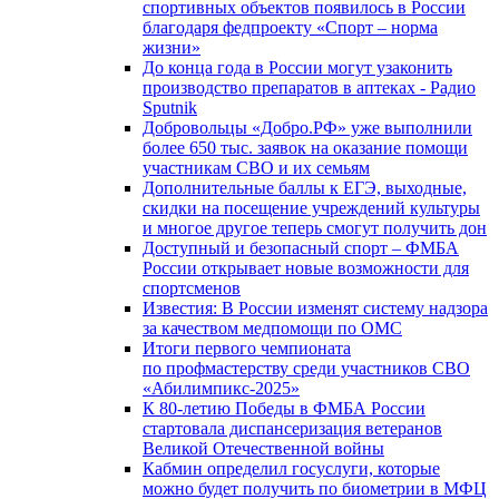
спортивных объектов появилось в России
благодаря федпроекту «Спорт – норма
жизни»
До конца года в России могут узаконить
производство препаратов в аптеках - Радио
Sputnik
Добровольцы «Добро.РФ» уже выполнили
более 650 тыс. заявок на оказание помощи
участникам СВО и их семьям
Дополнительные баллы к ЕГЭ, выходные,
скидки на посещение учреждений культуры
и многое другое теперь смогут получить дон
Доступный и безопасный спорт – ФМБА
России открывает новые возможности для
спортсменов
Известия: В России изменят систему надзора
за качеством медпомощи по ОМС
Итоги первого чемпионата
по профмастерству среди участников СВО
«Абилимпикс-2025»
К 80-летию Победы в ФМБА России
стартовала диспансеризация ветеранов
Великой Отечественной войны
Кабмин определил госуслуги, которые
можно будет получить по биометрии в МФЦ