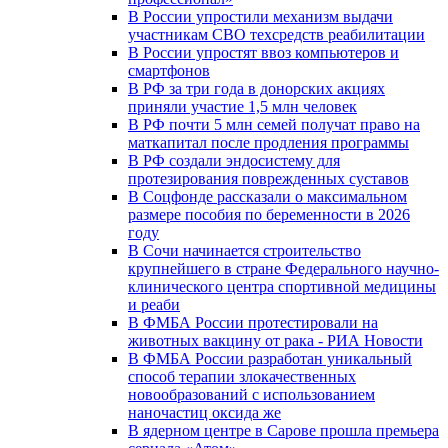
В России упростили механизм выдачи
участникам СВО техсредств реабилитации
В России упростят ввоз компьютеров и
смартфонов
В РФ за три года в донорских акциях
приняли участие 1,5 млн человек
В РФ почти 5 млн семей получат право на
маткапитал после продления программы
В РФ создали эндосистему для
протезирования поврежденных суставов
В Соцфонде рассказали о максимальном
размере пособия по беременности в 2026
году
В Сочи начинается строительство
крупнейшего в стране Федерального научно-
клинического центра спортивной медицины
и реаби
В ФМБА России протестировали на
животных вакцину от рака - РИА Новости
В ФМБА России разработан уникальный
способ терапии злокачественных
новообразований с использованием
наночастиц оксида же
В ядерном центре в Сарове прошла премьера