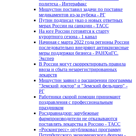
политеха - Интерафакс
Мишустин поставил задачи по поставке
медикаментов из-за рубежа - РГ
Путин подписал указ о новых ответных
мерах России на санкции - ТАСС
На юге России готовятся к старту
курортного сезона - 1 канал
Начиная с марта 2022 года регионы России
последовательно внедряют антикризисные
меры поддержки бизнеса - РАНХиГС.
Экспер
В России могут скорректировать правила
ввоза и сбыта незарегистрированных
лекарств
Мишустин заявил о расширении программы
"Земский доктор" и "Земский фельдшер" -
РГ
Работники скорой помощи принимают
поздравления с профессиональным
праздником
Росздравнадзор: зарубежные
фармпроизводители не отказываются
поставлять лекарства в Россию - ТАСС
«Росконгресс» опубликовал программу
Петербургского экономического форума -