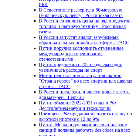
РБК
В Севастополе развернули 80-метровую
Георгиевскую ленту - Российская газета
В России снизились цены на ряд продуктов,
топливо и бытовую технику - Российская
газета
В России запустят аналог зарубежных
образовательных онлайн-платформ - ТАСС
Путин поручил восполнить отмененные
международные соревнования
отечественными
Путин предложил с 2025 года ежегодно
увеличивать расходы на спорт
Министерство спорта запустило акцию
"Страна героев" во всех спортивных школах
страны - ТАСС
В России предложили ввести новые льготы
для матерей - Lenta.ru
Путин объявил 2022-2031 годы в РФ
Десятилетием науки и технологий
Президент РФ предложил снизить ставку по
льготной ипотеке с 12 до 9%
Путин: Меры поддержки россиян на фоне
санкций должны работать без сбоев на всех
уровнях