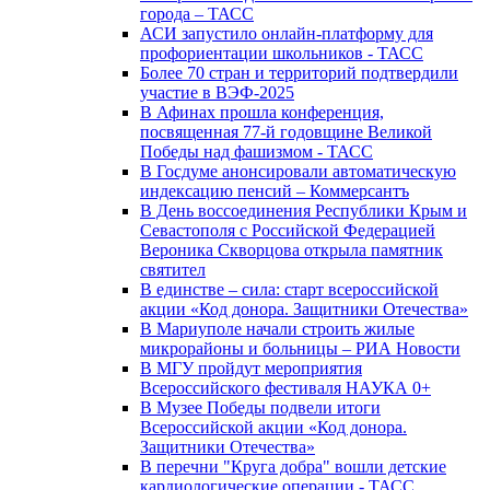
города – ТАСС
АСИ запустило онлайн-платформу для
профориентации школьников - ТАСС
Более 70 стран и территорий подтвердили
участие в ВЭФ-2025
В Афинах прошла конференция,
посвященная 77-й годовщине Великой
Победы над фашизмом - ТАСС
В Госдуме анонсировали автоматическую
индексацию пенсий – Коммерсантъ
В День воссоединения Республики Крым и
Севастополя с Российской Федерацией
Вероника Скворцова открыла памятник
святител
В единстве – сила: старт всероссийской
акции «Код донора. Защитники Отечества»
В Мариуполе начали строить жилые
микрорайоны и больницы – РИА Новости
В МГУ пройдут мероприятия
Всероссийского фестиваля НАУКА 0+
В Музее Победы подвели итоги
Всероссийской акции «Код донора.
Защитники Отечества»
В перечни "Круга добра" вошли детские
кардиологические операции - ТАСС