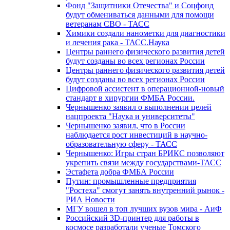
Фонд "Защитники Отечества" и Соцфонд
будут обмениваться данными для помощи
ветеранам СВО - ТАСС
Химики создали нанометки для диагностики
и лечения рака - ТАСС.Наука
Центры раннего физического развития детей
будут созданы во всех регионах России
Центры раннего физического развития детей
будут созданы во всех регионах России
Цифровой ассистент в операционной-новый
стандарт в хирургии ФМБА России.
Чернышенко заявил о выполнении целей
нацпроекта "Наука и университеты"
Чернышенко заявил, что в России
наблюдается рост инвестиций в научно-
образовательную сферу - ТАСС
Чернышенко: Игры стран БРИКС позволяют
укрепить связи между государствами-ТАСС
Эстафета добра ФМБА России
Путин: промышленные предприятия
"Ростеха" смогут занять внутренний рынок -
РИА Новости
МГУ вошел в топ лучших вузов мира - АиФ
Российский 3D-принтер для работы в
космосе разработали ученые Томского