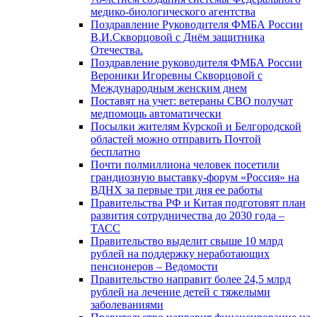
медико-биологического агентства
Поздравление Руководителя ФМБА России
В.И.Скворцовой с Днём защитника
Отечества.
Поздравление руководителя ФМБА России
Вероники Игоревны Скворцовой с
Международным женским днем
Поставят на учет: ветераны СВО получат
медпомощь автоматически
Посылки жителям Курской и Белгородской
областей можно отправить Почтой
бесплатно
Почти полмиллиона человек посетили
грандиозную выставку-форум «Россия» на
ВДНХ за первые три дня ее работы
Правительства РФ и Китая подготовят план
развития сотрудничества до 2030 года –
ТАСС
Правительство выделит свыше 10 млрд
рублей на поддержку неработающих
пенсионеров – Ведомости
Правительство направит более 24,5 млрд
рублей на лечение детей с тяжелыми
заболеваниями