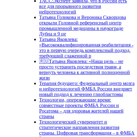
ТАСС:Эксперт заявила, что в России есть
все для прорывного развития
нейротехнологий
Татьяна Голикова и Вероника Скворцова
открыли Головной референсный центр
промышленной медицины в наукограде
Дубна и 9 це
Татьяна Яковлева:
«Высококвалифицированная реабилитация -
это в первую очередь комплексный подход,
требующий слаженной р
🇷🇺Татьяна Яковлева: «Наша цель – не
просто устранить последствия травм, а
вернуть человека к активной полноценной
жизн
Терапия будущего: Федеральный центр мозга
и нейротехнологий ФМБА России внедряет
новый подход к лечению глиобластомы
Технологии, опережающие время:
совместные проекты ФМБА России и
Росатома – для здоровья жителей нашей
страны
Технологический суверенитет и
стратегические направления развития
страны. Цифровая трансформация – в ФМБА