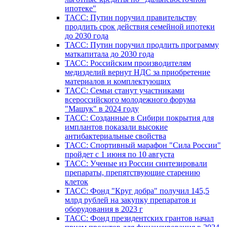
ипотеке"
ТАСС: Путин поручил правительству
продлить срок действия семейной ипотеки
до 2030 года
ТАСС: Путин поручил продлить программу
маткапитала до 2030 года
ТАСС: Российским производителям
медизделий вернут НДС за приобретение
материалов и комплектующих
ТАСС: Семьи станут участниками
всероссийского молодежного форума
"Машук" в 2024 году
ТАСС: Созданные в Сибири покрытия для
имплантов показали высокие
антибактериальные свойства
ТАСС: Спортивный марафон "Сила России"
пройдет с 1 июня по 10 августа
ТАСС: Ученые из России синтезировали
препараты, препятствующие старению
клеток
ТАСС: Фонд "Круг добра" получил 145,5
млрд рублей на закупку препаратов и
оборудования в 2023 г
ТАСС: Фонд президентских грантов начал