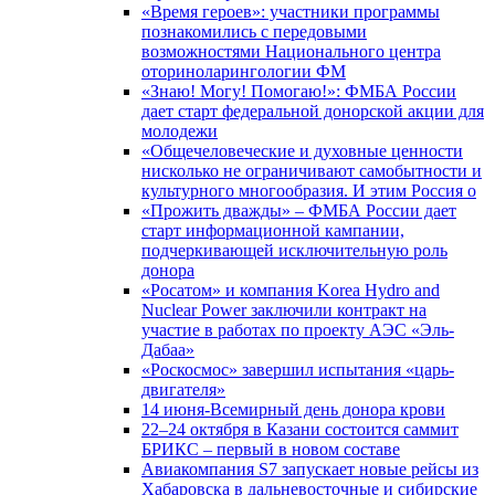
«Время героев»: участники программы
познакомились с передовыми
возможностями Национального центра
оториноларингологии ФМ
«Знаю! Могу! Помогаю!»: ФМБА России
дает старт федеральной донорской акции для
молодежи
«Общечеловеческие и духовные ценности
нисколько не ограничивают самобытности и
культурного многообразия. И этим Россия о
«Прожить дважды» – ФМБА России дает
старт информационной кампании,
подчеркивающей исключительную роль
донора
«Росатом» и компания Korea Hydro and
Nuclear Power заключили контракт на
участие в работах по проекту АЭС «Эль-
Дабаа»
«Роскосмос» завершил испытания «царь-
двигателя»
14 июня-Всемирный день донора крови
22–24 октября в Казани состоится саммит
БРИКС – первый в новом составе
Авиакомпания S7 запускает новые рейсы из
Хабаровска в дальневосточные и сибирские