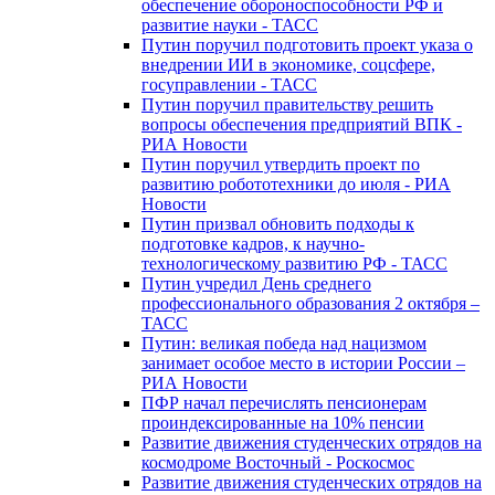
обеспечение обороноспособности РФ и
развитие науки - ТАСС
Путин поручил подготовить проект указа о
внедрении ИИ в экономике, соцсфере,
госуправлении - ТАСС
Путин поручил правительству решить
вопросы обеспечения предприятий ВПК -
РИА Новости
Путин поручил утвердить проект по
развитию робототехники до июля - РИА
Новости
Путин призвал обновить подходы к
подготовке кадров, к научно-
технологическому развитию РФ - ТАСС
Путин учредил День среднего
профессионального образования 2 октября –
ТАСС
Путин: великая победа над нацизмом
занимает особое место в истории России –
РИА Новости
ПФР начал перечислять пенсионерам
проиндексированные на 10% пенсии
Развитие движения студенческих отрядов на
космодроме Восточный - Роскосмос
Развитие движения студенческих отрядов на