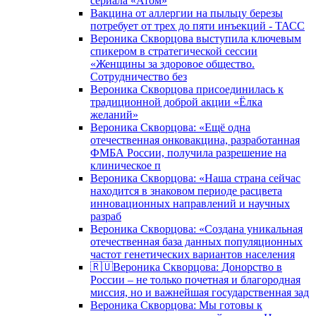
сериала «Атом»
Вакцина от аллергии на пыльцу березы
потребует от трех до пяти инъекций - ТАСС
Вероника Скворцова выступила ключевым
спикером в стратегической сессии
«Женщины за здоровое общество.
Сотрудничество без
Вероника Скворцова присоединилась к
традиционной доброй акции «Ёлка
желаний»
Вероника Скворцова: «Ещё одна
отечественная онковакцина, разработанная
ФМБА России, получила разрешение на
клиническое п
Вероника Скворцова: «Наша страна сейчас
находится в знаковом периоде расцвета
инновационных направлений и научных
разраб
Вероника Скворцова: «Создана уникальная
отечественная база данных популяционных
частот генетических вариантов населения
🇷🇺Вероника Скворцова: Донорство в
России – не только почетная и благородная
миссия, но и важнейшая государственная зад
Вероника Скворцова: Мы готовы к