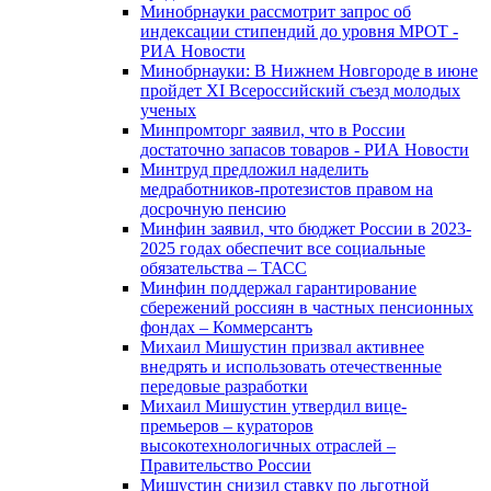
Минобрнауки рассмотрит запрос об
индексации стипендий до уровня МРОТ -
РИА Новости
Минобрнауки: В Нижнем Новгороде в июне
пройдет XI Всероссийский съезд молодых
ученых
Минпромторг заявил, что в России
достаточно запасов товаров - РИА Новости
Минтруд предложил наделить
медработников-протезистов правом на
досрочную пенсию
Минфин заявил, что бюджет России в 2023-
2025 годах обеспечит все социальные
обязательства – ТАСС
Минфин поддержал гарантирование
сбережений россиян в частных пенсионных
фондах – Коммерсантъ
Михаил Мишустин призвал активнее
внедрять и использовать отечественные
передовые разработки
Михаил Мишустин утвердил вице-
премьеров – кураторов
высокотехнологичных отраслей –
Правительство России
Мишустин снизил ставку по льготной