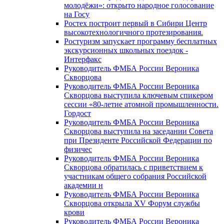
молодёжи»: открыто народное голосование
на Госу
Ростех построит первый в Сибири Центр
высокотехнологичного протезирования.
Ростуризм запускает программу бесплатных
экскурсионных школьных поездок -
Интерфакс
Руководитель ФМБА России Вероника
Скворцова
Руководитель ФМБА России Вероника
Скворцова выступила ключевым спикером
сессии «80-летие атомной промышленности.
Гордост
Руководитель ФМБА России Вероника
Скворцова выступила на заседании Совета
при Президенте Российской Федерации по
физичес
Руководитель ФМБА России Вероника
Скворцова обратилась с приветствием к
участникам общего собрания Российской
академии н
Руководитель ФМБА России Вероника
Скворцова открыла XV Форум службы
крови
Руководитель ФМБА России Вероника