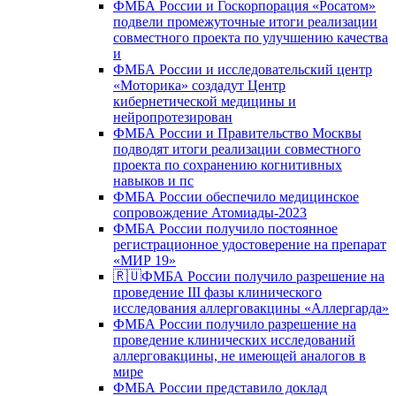
ФМБА России и Госкорпорация «Росатом»
подвели промежуточные итоги реализации
совместного проекта по улучшению качества
и
ФМБА России и исследовательский центр
«Моторика» создадут Центр
кибернетической медицины и
нейропротезирован
ФМБА России и Правительство Москвы
подводят итоги реализации совместного
проекта по сохранению когнитивных
навыков и пс
ФМБА России обеспечило медицинское
сопровождение Атомиады-2023
ФМБА России получило постоянное
регистрационное удостоверение на препарат
«МИР 19»
🇷🇺ФМБА России получило разрешение на
проведение III фазы клинического
исследования аллерговакцины «Аллергарда»
ФМБА России получило разрешение на
проведение клинических исследований
аллерговакцины, не имеющей аналогов в
мире
ФМБА России представило доклад