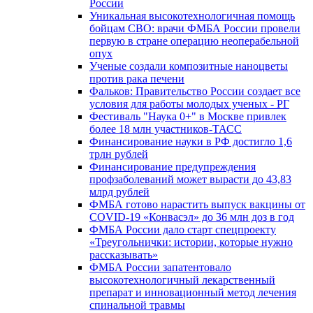
России
Уникальная высокотехнологичная помощь
бойцам СВО: врачи ФМБА России провели
первую в стране операцию неоперабельной
опух
Ученые создали композитные наноцветы
против рака печени
Фальков: Правительство России создает все
условия для работы молодых ученых - РГ
Фестиваль "Наука 0+" в Москве привлек
более 18 млн участников-ТАСС
Финансирование науки в РФ достигло 1,6
трлн рублей
Финансирование предупреждения
профзаболеваний может вырасти до 43,83
млрд рублей
ФМБА готово нарастить выпуск вакцины от
COVID-19 «Конвасэл» до 36 млн доз в год
ФМБА России дало старт спецпроекту
«Треугольнички: истории, которые нужно
рассказывать»
ФМБА России запатентовало
высокотехнологичный лекарственный
препарат и инновационный метод лечения
спинальной травмы