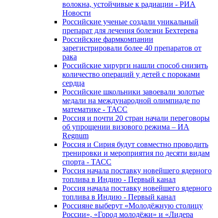
волокна, устойчивые к радиации - РИА
Новости
Российские ученые создали уникальный
препарат для лечения болезни Бехтерева
Российские фармкомпании
зарегистрировали более 40 препаратов от
рака
Российские хирурги нашли способ снизить
количество операций у детей с пороками
сердца
Российские школьники завоевали золотые
медали на международной олимпиаде по
математике - ТАСС
Россия и почти 20 стран начали переговоры
об упрощении визового режима – ИА
Regnum
Россия и Сирия будут совместно проводить
тренировки и мероприятия по десяти видам
спорта - ТАСС
Россия начала поставку новейшего ядерного
топлива в Индию - Первый канал
Россия начала поставку новейшего ядерного
топлива в Индию - Первый канал
Россияне выберут «Молодёжную столицу
России», «Город молодёжи» и «Лидера