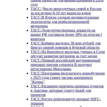
прием проектов для финансирования в 2024
году
ТАСС: Число многодетных семей в России
за последние 8-10 лет выросло вдвое
ТАСС:В Курске создали индивидуальные
экзоскелеты для реабилитационной
медицины
ТАСС:Доля отечественных лекарств на
рынке РФ составила более 38% по итогам I
квартала
ТАСС:Кабмин выделил 36 млн рублей для
бригад скорой помощи в Курской области
ТАСС:На Конгрессе молодых ученых в Сочи
обсудят развитие регионов за счет науки
ТАСС:Первый российский внутривенный
препарат против гепатита В получил
регистрацию Минздрава
ТАСС:Программа бесплатного переобучения
с 2025 года станет частью нацпроекта
"Кадры"
ТАСС:Расширен перечень опорных пунктов
в Арктике, которые станут базой для
проектов
ТАСС:Ростех роботизирует аппарат HIFU-
терапии