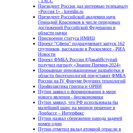
- ТАСС
Президент России дал интервью телеканалу
«Россия 1» - kremlin.ru
Президент Российской академии наук
Геннадий Красников в числе передовых
достижений Российской Федерации в
области науки
Присвоение статуса НМИЦ
Проект "Сфера" подразумевает запуск 162
спутников, рассказали в Роскосмосе - РИА
Новости
Проект ФМБА России #ДавайВступай
получил награду «Знание.Премия-2024»
Прорывные инновационные разработки в
области биотехнологий представит ФМБА
России на IV Форуме будущих технологий
Профилактика гриппа и ОРВИ
Путин заявил о формировании в мире
нового явления - биоэкономики
Путин заявил, что РФ использовала бы
малейший шанс на мирное решение в
Донбассе – Интерфакс
Путин назвал сбережение народа задачей
номер один
Путин отметил вклад атомной отрасли в