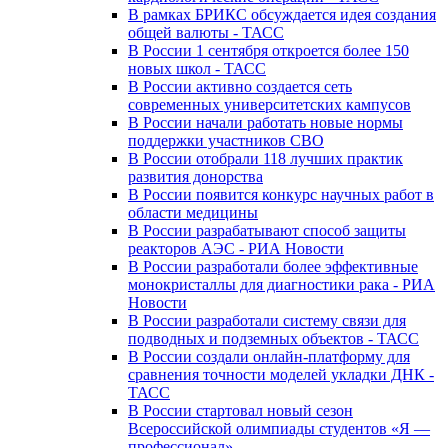
В рамках БРИКС обсуждается идея создания
общей валюты - ТАСС
В России 1 сентября откроется более 150
новых школ - ТАСС
В России активно создается сеть
современных университетских кампусов
В России начали работать новые нормы
поддержки участников СВО
В России отобрали 118 лучших практик
развития донорства
В России появится конкурс научных работ в
области медицины
В России разрабатывают способ защиты
реакторов АЭС - РИА Новости
В России разработали более эффективные
монокристаллы для диагностики рака - РИА
Новости
В России разработали систему связи для
подводных и подземных объектов - ТАСС
В России создали онлайн-платформу для
сравнения точности моделей укладки ДНК -
ТАСС
В России стартовал новый сезон
Всероссийской олимпиады студентов «Я —
профессионал»