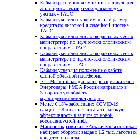
Кабмин расширил возможности получения
жилищного сертификата для молодых
ученых - ТАСС
Кабмин увеличил максимальный размер
кредита по льготной и семейной ипотеке -
ТАСС
Кабмин увеличил число бюджетных мест в
магистратуре по научно-технологическим
направлениям - ТАСС
Кабмин увеличил число бюджетных мест в
магистратуре по научно-технологическим
направлениям – ТАСС
Кабмин утвердил положение о работе
единой облачной платформы
🇷🇺Масштабная диспансеризация жителей
Энергодара: ФМБА России направило в
Запорожскую область
мультидисциплинарную бриг
Менее 0,18% заболевших COVID-19:
вакцина «Конвасэл» показала высокую
эффективность в защите от новой
коронавирусной инфе
Минвостокразвития: «Арктическая ипотека»
набирает обороты: выдано 1,2 тыс. льготных
кредитов на жилье