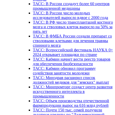
ТАСС: В России создадут более 60 центров
промышленной медицины
ТАСС: В России число молодых
исследователей выросло вдвое с 2000 года
ТАСС: В РФ число трансплантаций костного
мозга и стволовых клеток выросло на 50% за
пять лет
ТАСС: В ФМБА России создали препарат со
стволовыми клетками для лечения травмы
спинного мозга
ТАСС: Всероссийский фестиваль НАУКА 0+
2024 открывает площадки по стране
ТАСС: Кабмин начнет вести реестр товаров
для обеспечения биобезопасности
ТАСС: Кабмин обновил программу
содействия занятости молодежи
ТАСС: Минздрав расширил список
должностей медиков для "земских" выплат
ТАСС: Минпромторг создаст центр развития
искусственного интеллекта в
промышленности
ТАСС: Объем производства отечественной
фармпродукции вырос на 616 млрд рублей
ТАСС: Почти 150 тыс. семей получили
льготные кредиты по "Дальневосточной