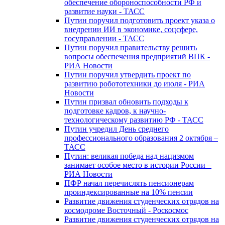
обеспечение обороноспособности РФ и
развитие науки - ТАСС
Путин поручил подготовить проект указа о
внедрении ИИ в экономике, соцсфере,
госуправлении - ТАСС
Путин поручил правительству решить
вопросы обеспечения предприятий ВПК -
РИА Новости
Путин поручил утвердить проект по
развитию робототехники до июля - РИА
Новости
Путин призвал обновить подходы к
подготовке кадров, к научно-
технологическому развитию РФ - ТАСС
Путин учредил День среднего
профессионального образования 2 октября –
ТАСС
Путин: великая победа над нацизмом
занимает особое место в истории России –
РИА Новости
ПФР начал перечислять пенсионерам
проиндексированные на 10% пенсии
Развитие движения студенческих отрядов на
космодроме Восточный - Роскосмос
Развитие движения студенческих отрядов на