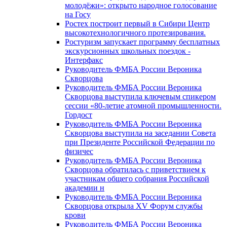
молодёжи»: открыто народное голосование
на Госу
Ростех построит первый в Сибири Центр
высокотехнологичного протезирования.
Ростуризм запускает программу бесплатных
экскурсионных школьных поездок -
Интерфакс
Руководитель ФМБА России Вероника
Скворцова
Руководитель ФМБА России Вероника
Скворцова выступила ключевым спикером
сессии «80-летие атомной промышленности.
Гордост
Руководитель ФМБА России Вероника
Скворцова выступила на заседании Совета
при Президенте Российской Федерации по
физичес
Руководитель ФМБА России Вероника
Скворцова обратилась с приветствием к
участникам общего собрания Российской
академии н
Руководитель ФМБА России Вероника
Скворцова открыла XV Форум службы
крови
Руководитель ФМБА России Вероника