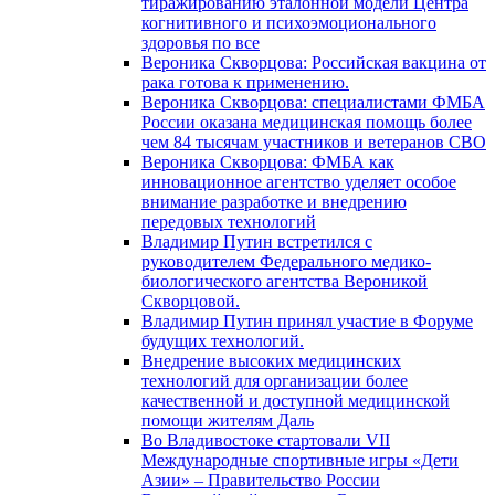
тиражированию эталонной модели Центра
когнитивного и психоэмоционального
здоровья по все
Вероника Скворцова: Российская вакцина от
рака готова к применению.
Вероника Скворцова: специалистами ФМБА
России оказана медицинская помощь более
чем 84 тысячам участников и ветеранов СВО
Вероника Скворцова: ФМБА как
инновационное агентство уделяет особое
внимание разработке и внедрению
передовых технологий
Владимир Путин встретился с
руководителем Федерального медико-
биологического агентства Вероникой
Скворцовой.
Владимир Путин принял участие в Форуме
будущих технологий.
Внедрение высоких медицинских
технологий для организации более
качественной и доступной медицинской
помощи жителям Даль
Во Владивостоке стартовали VII
Международные спортивные игры «Дети
Азии» – Правительство России