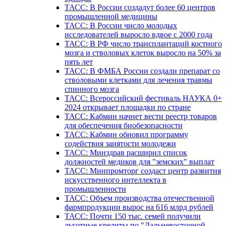
ТАСС: В России создадут более 60 центров
промышленной медицины
ТАСС: В России число молодых
исследователей выросло вдвое с 2000 года
ТАСС: В РФ число трансплантаций костного
мозга и стволовых клеток выросло на 50% за
пять лет
ТАСС: В ФМБА России создали препарат со
стволовыми клетками для лечения травмы
спинного мозга
ТАСС: Всероссийский фестиваль НАУКА 0+
2024 открывает площадки по стране
ТАСС: Кабмин начнет вести реестр товаров
для обеспечения биобезопасности
ТАСС: Кабмин обновил программу
содействия занятости молодежи
ТАСС: Минздрав расширил список
должностей медиков для "земских" выплат
ТАСС: Минпромторг создаст центр развития
искусственного интеллекта в
промышленности
ТАСС: Объем производства отечественной
фармпродукции вырос на 616 млрд рублей
ТАСС: Почти 150 тыс. семей получили
льготные кредиты по "Дальневосточной