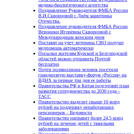
медико-биологического агентства
Поздравление Руководителя ФМБА России
В.И.Скворцовой с Днём защитника
Отечества.
Поздравление руководителя ФМБА России
Вероники Игоревны Скворцовой с
Международным женским днем
Поставят на учет: ветераны СВО получат
медпомощь автоматически
Посылки жителям Курской и Белгородской
областей можно отправить Почтой
бесплатно
Почти полмиллиона человек посетили
грандиозную выставку-форум «Россия» на
ВДНХ за первые три дня ее работы
Правительства РФ и Китая подготовят план
развития сотрудничества до 2030 года –
ТАСС
Правительство выделит свыше 10 млрд
рублей на поддержку неработающих
пенсионеров – Ведомости
Правительство направит более 24,5 млрд
рублей на лечение детей с тяжелыми
заболеваниями