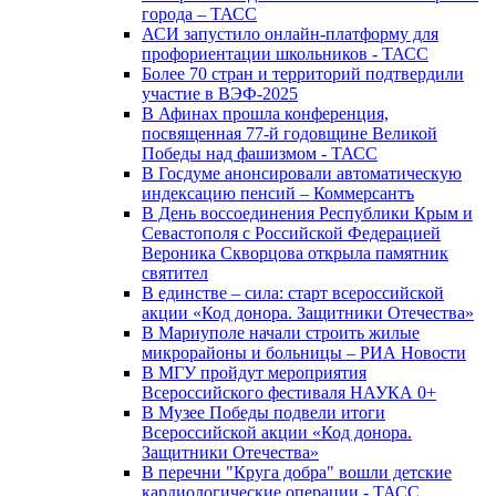
города – ТАСС
АСИ запустило онлайн-платформу для
профориентации школьников - ТАСС
Более 70 стран и территорий подтвердили
участие в ВЭФ-2025
В Афинах прошла конференция,
посвященная 77-й годовщине Великой
Победы над фашизмом - ТАСС
В Госдуме анонсировали автоматическую
индексацию пенсий – Коммерсантъ
В День воссоединения Республики Крым и
Севастополя с Российской Федерацией
Вероника Скворцова открыла памятник
святител
В единстве – сила: старт всероссийской
акции «Код донора. Защитники Отечества»
В Мариуполе начали строить жилые
микрорайоны и больницы – РИА Новости
В МГУ пройдут мероприятия
Всероссийского фестиваля НАУКА 0+
В Музее Победы подвели итоги
Всероссийской акции «Код донора.
Защитники Отечества»
В перечни "Круга добра" вошли детские
кардиологические операции - ТАСС