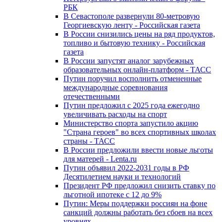
РБК
В Севастополе развернули 80-метровую
Георгиевскую ленту - Российская газета
В России снизились цены на ряд продуктов,
топливо и бытовую технику - Российская
газета
В России запустят аналог зарубежных
образовательных онлайн-платформ - ТАСС
Путин поручил восполнить отмененные
международные соревнования
отечественными
Путин предложил с 2025 года ежегодно
увеличивать расходы на спорт
Министерство спорта запустило акцию
"Страна героев" во всех спортивных школах
страны - ТАСС
В России предложили ввести новые льготы
для матерей - Lenta.ru
Путин объявил 2022-2031 годы в РФ
Десятилетием науки и технологий
Президент РФ предложил снизить ставку по
льготной ипотеке с 12 до 9%
Путин: Меры поддержки россиян на фоне
санкций должны работать без сбоев на всех
уровнях