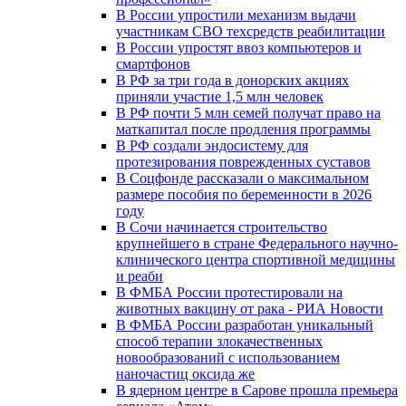
В России упростили механизм выдачи
участникам СВО техсредств реабилитации
В России упростят ввоз компьютеров и
смартфонов
В РФ за три года в донорских акциях
приняли участие 1,5 млн человек
В РФ почти 5 млн семей получат право на
маткапитал после продления программы
В РФ создали эндосистему для
протезирования поврежденных суставов
В Соцфонде рассказали о максимальном
размере пособия по беременности в 2026
году
В Сочи начинается строительство
крупнейшего в стране Федерального научно-
клинического центра спортивной медицины
и реаби
В ФМБА России протестировали на
животных вакцину от рака - РИА Новости
В ФМБА России разработан уникальный
способ терапии злокачественных
новообразований с использованием
наночастиц оксида же
В ядерном центре в Сарове прошла премьера