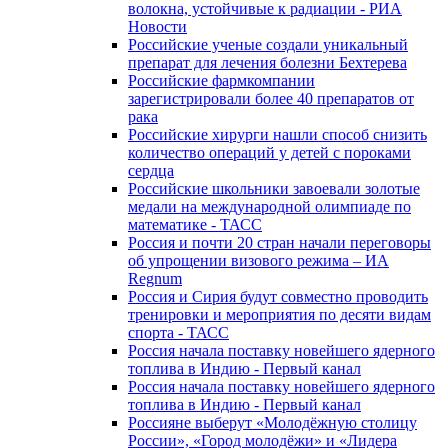
волокна, устойчивые к радиации - РИА
Новости
Российские ученые создали уникальный
препарат для лечения болезни Бехтерева
Российские фармкомпании
зарегистрировали более 40 препаратов от
рака
Российские хирурги нашли способ снизить
количество операций у детей с пороками
сердца
Российские школьники завоевали золотые
медали на международной олимпиаде по
математике - ТАСС
Россия и почти 20 стран начали переговоры
об упрощении визового режима – ИА
Regnum
Россия и Сирия будут совместно проводить
тренировки и мероприятия по десяти видам
спорта - ТАСС
Россия начала поставку новейшего ядерного
топлива в Индию - Первый канал
Россия начала поставку новейшего ядерного
топлива в Индию - Первый канал
Россияне выберут «Молодёжную столицу
России», «Город молодёжи» и «Лидера