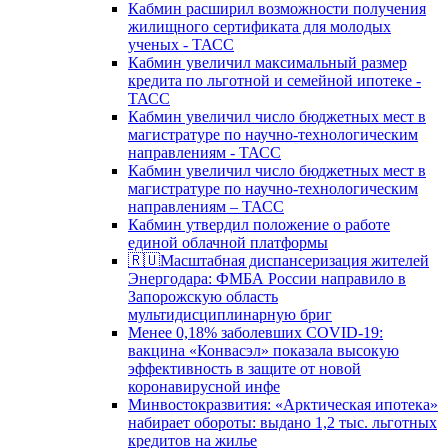
Кабмин расширил возможности получения
жилищного сертификата для молодых
ученых - ТАСС
Кабмин увеличил максимальный размер
кредита по льготной и семейной ипотеке -
ТАСС
Кабмин увеличил число бюджетных мест в
магистратуре по научно-технологическим
направлениям - ТАСС
Кабмин увеличил число бюджетных мест в
магистратуре по научно-технологическим
направлениям – ТАСС
Кабмин утвердил положение о работе
единой облачной платформы
🇷🇺Масштабная диспансеризация жителей
Энергодара: ФМБА России направило в
Запорожскую область
мультидисциплинарную бриг
Менее 0,18% заболевших COVID-19:
вакцина «Конвасэл» показала высокую
эффективность в защите от новой
коронавирусной инфе
Минвостокразвития: «Арктическая ипотека»
набирает обороты: выдано 1,2 тыс. льготных
кредитов на жилье