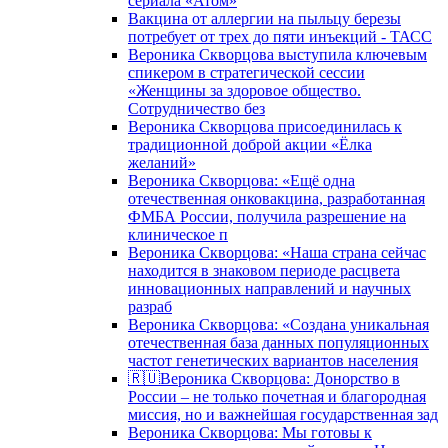
сериала «Атом»
Вакцина от аллергии на пыльцу березы
потребует от трех до пяти инъекций - ТАСС
Вероника Скворцова выступила ключевым
спикером в стратегической сессии
«Женщины за здоровое общество.
Сотрудничество без
Вероника Скворцова присоединилась к
традиционной доброй акции «Ёлка
желаний»
Вероника Скворцова: «Ещё одна
отечественная онковакцина, разработанная
ФМБА России, получила разрешение на
клиническое п
Вероника Скворцова: «Наша страна сейчас
находится в знаковом периоде расцвета
инновационных направлений и научных
разраб
Вероника Скворцова: «Создана уникальная
отечественная база данных популяционных
частот генетических вариантов населения
🇷🇺Вероника Скворцова: Донорство в
России – не только почетная и благородная
миссия, но и важнейшая государственная зад
Вероника Скворцова: Мы готовы к