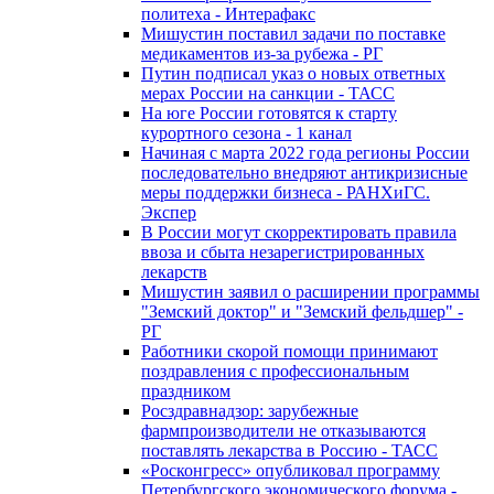
политеха - Интерафакс
Мишустин поставил задачи по поставке
медикаментов из-за рубежа - РГ
Путин подписал указ о новых ответных
мерах России на санкции - ТАСС
На юге России готовятся к старту
курортного сезона - 1 канал
Начиная с марта 2022 года регионы России
последовательно внедряют антикризисные
меры поддержки бизнеса - РАНХиГС.
Экспер
В России могут скорректировать правила
ввоза и сбыта незарегистрированных
лекарств
Мишустин заявил о расширении программы
"Земский доктор" и "Земский фельдшер" -
РГ
Работники скорой помощи принимают
поздравления с профессиональным
праздником
Росздравнадзор: зарубежные
фармпроизводители не отказываются
поставлять лекарства в Россию - ТАСС
«Росконгресс» опубликовал программу
Петербургского экономического форума -