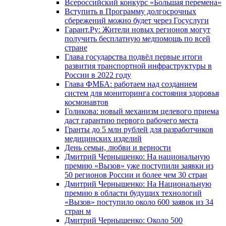
Всероссийский конкурс «Большая перемена»
Вступить в Программу долгосрочных
сбережений можно будет через Госуслуги
Гарант.Ру: Жители новых регионов могут
получить бесплатную медпомощь по всей
стране
Глава государства подвёл первые итоги
развития транспортной инфраструктуры в
России в 2022 году
Глава ФМБА: работаем над созданием
систем для мониторинга состояния здоровья
космонавтов
Голикова: новый механизм целевого приема
даст гарантию первого рабочего места
Гранты до 5 млн рублей для разработчиков
медицинских изделий
День семьи, любви и верности
Дмитрий Чернышенко: На национальную
премию «Вызов» уже поступили заявки из
50 регионов России и более чем 30 стран
Дмитрий Чернышенко: На Национальную
премию в области будущих технологий
«Вызов» поступило около 600 заявок из 34
стран м
Дмитрий Чернышенко: Около 500