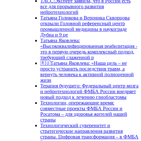
ТАСС:Эксперт заявила, что в России есть
все для прорывного развития
нейротехнологий
Татьяна Голикова и Вероника Скворцова
открыли Головной референсный центр
промышленной медицины в наукограде
Дубна и 9 це
Татьяна Яковлева:
«Высококвалифицированная реабилитация -
это в первую очередь комплексный подход,
требующий слаженной р
🇷🇺Татьяна Яковлева: «Наша цель – не
просто устранить последствия травм, а
вернуть человека к активной полноценной
жизн
Терапия будущего: Федеральный центр мозга
и нейротехнологий ФМБА России внедряет
новый подход к лечению глиобластомы
Технологии, опережающие время:
совместные проекты ФМБА России и
Росатома – для здоровья жителей нашей
страны
Технологический суверенитет и
стратегические направления развития
страны. Цифровая трансформация – в ФМБА