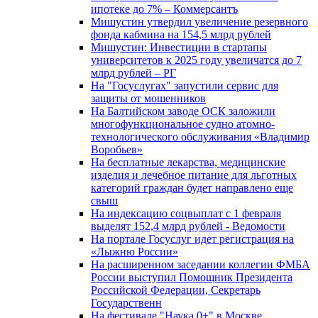
ипотеке до 7% – Коммерсантъ
Мишустин утвердил увеличение резервного
фонда кабмина на 154,5 млрд рублей
Мишустин: Инвестиции в стартапы
университетов к 2025 году увеличатся до 7
млрд рублей – РГ
На "Госуслугах" запустили сервис для
защиты от мошенников
На Балтийском заводе ОСК заложили
многофункциональное судно атомно-
технологического обслуживания «Владимир
Воробьев»
На бесплатные лекарства, медицинские
изделия и лечебное питание для льготных
категорий граждан будет направлено еще
свыш
На индексацию соцвыплат с 1 февраля
выделят 152,4 млрд рублей - Ведомости
На портале Госуслуг идет регистрация на
«Лыжню России»
На расширенном заседании коллегии ФМБА
России выступил Помощник Президента
Российской Федерации, Секретарь
Государственн
На фестивале "Наука 0+" в Москве