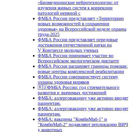
«Биомедицинские нейротехнологии: от
изучения живых систем к коррекции
патологий нервной с
ФМБА России представляет «Территорию
новых возможностей в сохранении
здоровья» на Всероссийской неделе охраны
труда-2025
ФМБА России представляет передовые
достижения отечественной науки на
V Конгрессе молодых ученых
ФМБА России принимает участие во
Всероссийском экологическом диктанте
ФМБА России расширяет границы помощи:
новые центры комплексной реабилитации
ФМБА России совершенствует систему
охраны здоровья моряков
🇷🇺ФМБА России: год стремительного
развития и значимых достижений
ФМБА: аллерговакцину уже активно вводят
пациентам.
ФМБА: аллерговакцину уже активно вводят
пациентам.
ФМБА: вакцины "КомбиМаб-1" и
"КомбиМаб-2" подавляют репликацию ВИЧ
у животных