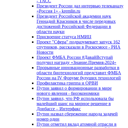
- ТАСС
Президент России дал интервью телеканалу
«Россия 1» - kremlin.ru
Президент Российской академии наук
Геннадий Красников в числе передовых
достижений Российской Федерации в
области науки
Присвоение статуса НМИЦ
Проект "Сфера" подразумевает запуск 162
спутников, рассказали в Роскосмосе - РИА
Новости
Проект ФМБА России #ДавайВступай
получил награду «Знание.Премия-2024»
Прорывные инновационные разработки в
области биотехнологий представит ФМБА
России на IV Форуме будущих технологий
Профилактика гриппа и ОРВИ
Путин заявил о формировании в мире
нового явления - биоэкономики
Путин заявил, что РФ использовала бы
малейший шанс на мирное решение в
Донбассе – Интерфакс
Путин назвал сбережение народа задачей
номер один
Путин отметил вклад атомной отрасли в