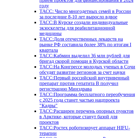
прием проектов для финансирования в 2024
году
ТАСС: Число многодетных семей в России
за последние 8-10 лет выросло вдвое
ТАСС:В Курске создали индивидуальные
экзоскелеты для реабилитационной
медицины
ТАСС:Доля отечественных лекарств на
рынке РФ составила более 38% по итогам I
квартала
ТАСС:Кабмин выделил 36 млн рублей для
бригад скорой помощи в Курской области
ТАСС:На Конгрессе молодых ученых в Сочи
обсудят развитие регионов за счет науки
ТАСС:Первый российский внутривенный
препарат против гепатита В получил
регистрацию Минздрава
ТАСС:Программа бесплатного переобучения
с 2025 года станет частью нацпроекта
"Кадры"
ТАСС:Расширен перечень опорных пунктов
в Арктике, которые станут базой для
проектов
ТАСС:Ростех роботизирует аппарат HIFU-
терапии