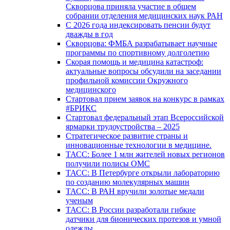
Скворцова приняла участие в общем
собрании отделения медицинских наук РАН
С 2026 года индексировать пенсии будут
дважды в год
Скворцова: ФМБА разрабатывает научные
программы по спортивному долголетию
Скорая помощь и медицина катастроф:
актуальные вопросы обсудили на заседании
профильной комиссии Окружного
медицинского
Стартовал прием заявок на конкурс в рамках
#БРИКС
Стартовал федеральный этап Всероссийской
ярмарки трудоустройства – 2025
Стратегическое развитие страны и
инновационные технологии в медицине.
ТАСС: Более 1 млн жителей новых регионов
получили полисы ОМС
ТАСС: В Петербурге открыли лабораторию
по созданию молекулярных машин
ТАСС: В РАН вручили золотые медали
ученым
ТАСС: В России разработали гибкие
датчики для бионических протезов и умной
одежды