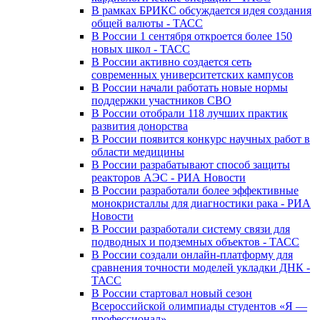
В рамках БРИКС обсуждается идея создания
общей валюты - ТАСС
В России 1 сентября откроется более 150
новых школ - ТАСС
В России активно создается сеть
современных университетских кампусов
В России начали работать новые нормы
поддержки участников СВО
В России отобрали 118 лучших практик
развития донорства
В России появится конкурс научных работ в
области медицины
В России разрабатывают способ защиты
реакторов АЭС - РИА Новости
В России разработали более эффективные
монокристаллы для диагностики рака - РИА
Новости
В России разработали систему связи для
подводных и подземных объектов - ТАСС
В России создали онлайн-платформу для
сравнения точности моделей укладки ДНК -
ТАСС
В России стартовал новый сезон
Всероссийской олимпиады студентов «Я —
профессионал»