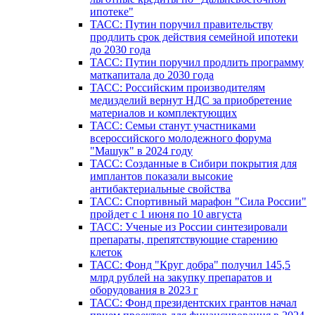
ипотеке"
ТАСС: Путин поручил правительству
продлить срок действия семейной ипотеки
до 2030 года
ТАСС: Путин поручил продлить программу
маткапитала до 2030 года
ТАСС: Российским производителям
медизделий вернут НДС за приобретение
материалов и комплектующих
ТАСС: Семьи станут участниками
всероссийского молодежного форума
"Машук" в 2024 году
ТАСС: Созданные в Сибири покрытия для
имплантов показали высокие
антибактериальные свойства
ТАСС: Спортивный марафон "Сила России"
пройдет с 1 июня по 10 августа
ТАСС: Ученые из России синтезировали
препараты, препятствующие старению
клеток
ТАСС: Фонд "Круг добра" получил 145,5
млрд рублей на закупку препаратов и
оборудования в 2023 г
ТАСС: Фонд президентских грантов начал