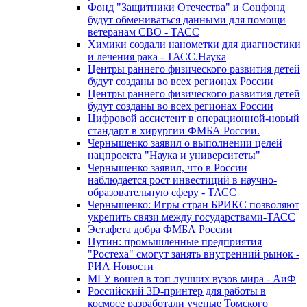
Фонд "Защитники Отечества" и Соцфонд
будут обмениваться данными для помощи
ветеранам СВО - ТАСС
Химики создали нанометки для диагностики
и лечения рака - ТАСС.Наука
Центры раннего физического развития детей
будут созданы во всех регионах России
Центры раннего физического развития детей
будут созданы во всех регионах России
Цифровой ассистент в операционной-новый
стандарт в хирургии ФМБА России.
Чернышенко заявил о выполнении целей
нацпроекта "Наука и университеты"
Чернышенко заявил, что в России
наблюдается рост инвестиций в научно-
образовательную сферу - ТАСС
Чернышенко: Игры стран БРИКС позволяют
укрепить связи между государствами-ТАСС
Эстафета добра ФМБА России
Путин: промышленные предприятия
"Ростеха" смогут занять внутренний рынок -
РИА Новости
МГУ вошел в топ лучших вузов мира - АиФ
Российский 3D-принтер для работы в
космосе разработали ученые Томского