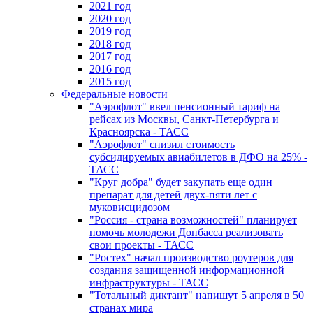
2021 год
2020 год
2019 год
2018 год
2017 год
2016 год
2015 год
Федеральные новости
"Аэрофлот" ввел пенсионный тариф на
рейсах из Москвы, Санкт-Петербурга и
Красноярска - ТАСС
"Аэрофлот" снизил стоимость
субсидируемых авиабилетов в ДФО на 25% -
ТАСС
"Круг добра" будет закупать еще один
препарат для детей двух-пяти лет с
муковисцидозом
"Россия - страна возможностей" планирует
помочь молодежи Донбасса реализовать
свои проекты - ТАСС
"Ростех" начал производство роутеров для
создания защищенной информационной
инфраструктуры - ТАСС
"Тотальный диктант" напишут 5 апреля в 50
странах мира