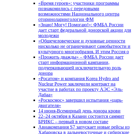
«Время героев»: участники программы
познакомились с передовыми
возможностями Национального центра
оториноларингологии ФМ
«Знаю! Могу! Помогаю!»: ФМБА России
дает старт федеральной донорской акции для
молодежи
«Общечеловеческие и духовные ценности
нисколько не ограничивают самобытности и
культурного многообразия. И этим Россия о
«Прожить дважды» – ФМБА России дает
старт информационной кампании,
подчеркивающей исключительную роль
донора
«Росатом» и компания Korea Hydro and
Nuclear Power заключили контракт на
участие в работах по проекту АЭС «Эль-
Дабаа»
«Роскосмос» завершил испытания «царь-
двигателя»
14 июня-Всемирный день донора крови
22–24 октября в Казани состоится саммит
БРИКС – первый в новом составе
Авиакомпания S7 запускает новые рейсы из
Хабаровска в дальневосточные и сибирские