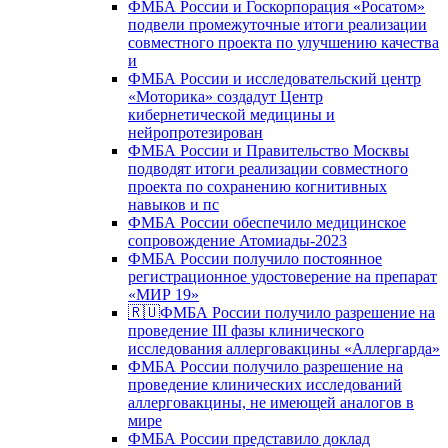
ФМБА России и Госкорпорация «Росатом»
подвели промежуточные итоги реализации
совместного проекта по улучшению качества
и
ФМБА России и исследовательский центр
«Моторика» создадут Центр
кибернетической медицины и
нейропротезирован
ФМБА России и Правительство Москвы
подводят итоги реализации совместного
проекта по сохранению когнитивных
навыков и пс
ФМБА России обеспечило медицинское
сопровождение Атомиады-2023
ФМБА России получило постоянное
регистрационное удостоверение на препарат
«МИР 19»
🇷🇺ФМБА России получило разрешение на
проведение III фазы клинического
исследования аллерговакцины «Аллергарда»
ФМБА России получило разрешение на
проведение клинических исследований
аллерговакцины, не имеющей аналогов в
мире
ФМБА России представило доклад