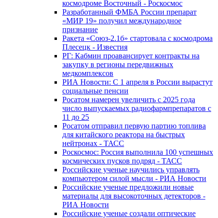
космодроме Восточный - Роскосмос
Разработанный ФМБА России препарат
«МИР 19» получил международное
признание
Ракета «Союз-2.1б» стартовала с космодрома
Плесецк - Известия
РГ: Кабмин проавансирует контракты на
закупку в регионы передвижных
медкомплексов
РИА Новости: С 1 апреля в России вырастут
социальные пенсии
Росатом намерен увеличить с 2025 года
число выпускаемых радиофармпрепаратов с
11 до 25
Росатом отправил первую партию топлива
для китайского реактора на быстрых
нейтронах - ТАСС
Роскосмос: Россия выполнила 100 успешных
космических пусков подряд - ТАСС
Российские ученые научились управлять
компьютером силой мысли - РИА Новости
Российские ученые предложили новые
материалы для высокоточных детекторов -
РИА Новости
Российские ученые создали оптические