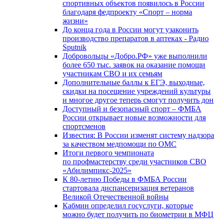
спортивных объектов появилось в России
благодаря федпроекту «Спорт – норма
жизни»
До конца года в России могут узаконить
производство препаратов в аптеках - Радио
Sputnik
Добровольцы «Добро.РФ» уже выполнили
более 650 тыс. заявок на оказание помощи
участникам СВО и их семьям
Дополнительные баллы к ЕГЭ, выходные,
скидки на посещение учреждений культуры
и многое другое теперь смогут получить дон
Доступный и безопасный спорт – ФМБА
России открывает новые возможности для
спортсменов
Известия: В России изменят систему надзора
за качеством медпомощи по ОМС
Итоги первого чемпионата
по профмастерству среди участников СВО
«Абилимпикс-2025»
К 80-летию Победы в ФМБА России
стартовала диспансеризация ветеранов
Великой Отечественной войны
Кабмин определил госуслуги, которые
можно будет получить по биометрии в МФЦ