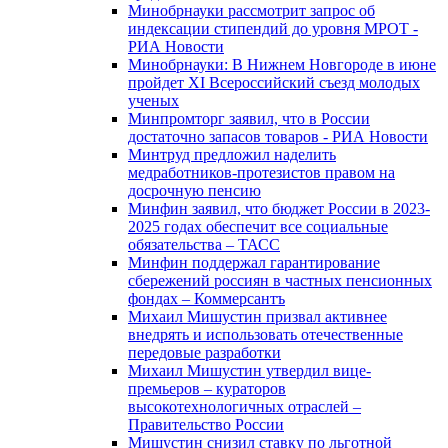
Минобрнауки рассмотрит запрос об
индексации стипендий до уровня МРОТ -
РИА Новости
Минобрнауки: В Нижнем Новгороде в июне
пройдет XI Всероссийский съезд молодых
ученых
Минпромторг заявил, что в России
достаточно запасов товаров - РИА Новости
Минтруд предложил наделить
медработников-протезистов правом на
досрочную пенсию
Минфин заявил, что бюджет России в 2023-
2025 годах обеспечит все социальные
обязательства – ТАСС
Минфин поддержал гарантирование
сбережений россиян в частных пенсионных
фондах – Коммерсантъ
Михаил Мишустин призвал активнее
внедрять и использовать отечественные
передовые разработки
Михаил Мишустин утвердил вице-
премьеров – кураторов
высокотехнологичных отраслей –
Правительство России
Мишустин снизил ставку по льготной