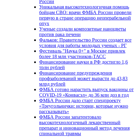
России
Уникальная высокотехнологичная помощь
бойцам СВО: врачи ФМБА России провели
первую в стране операцию неоперабельной
опух
Ученые создали композитные наноцветы
против рака печени
Фальков: Правительство России создает все
условия для работы молодых ученых - РГ
Фестиваль "Наука 0+" в Москве привлек
более 18 млн участников-ТАСС
Финансирование науки в РФ достигло 1,6
трлн рублей
Финансирование предупреждения
профзаболеваний может вырасти до 43,83
млрд рублей
ФМБА готово нарастить выпуск вакцины от
COVID-19 «Конвасэл» до 36 млн доз в год
ФМБА России дало старт спецпроекту
«Треугольнички: истории, которые нужно
рассказывать»
ФМБА России запатентовало
высокотехнологичный лекарственный
препарат и инновационный метод лечения
спинальной травмы