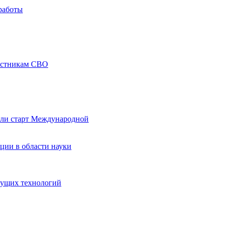
работы
частникам СВО
али старт Международной
ции в области науки
дущих технологий