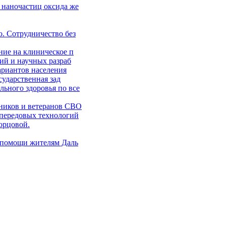
 наночастиц оксида же
. Сотрудничество без
ние на клиническое п
ий и научных разраб
ариантов населения
сударственная зад
ьного здоровья по все
ников и ветеранов СВО
 передовых технологий
орцовой.
 помощи жителям Даль