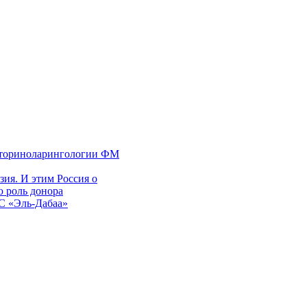
 оториноларингологии ФМ
ия. И этим Россия о
 роль донора
ЭС «Эль-Дабаа»