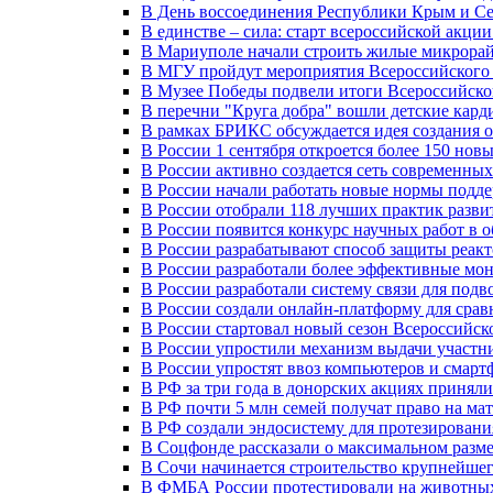
В День воссоединения Республики Крым и Се
В единстве – сила: старт всероссийской акци
В Мариуполе начали строить жилые микрора
В МГУ пройдут мероприятия Всероссийског
В Музее Победы подвели итоги Всероссийско
В перечни "Круга добра" вошли детские кар
В рамках БРИКС обсуждается идея создания 
В России 1 сентября откроется более 150 нов
В России активно создается сеть современны
В России начали работать новые нормы подд
В России отобрали 118 лучших практик разви
В России появится конкурс научных работ в 
В России разрабатывают способ защиты реак
В России разработали более эффективные мо
В России разработали систему связи для под
В России создали онлайн-платформу для сра
В России стартовал новый сезон Всероссийс
В России упростили механизм выдачи участн
В России упростят ввоз компьютеров и смарт
В РФ за три года в донорских акциях приняли
В РФ почти 5 млн семей получат право на ма
В РФ создали эндосистему для протезирован
В Соцфонде рассказали о максимальном разме
В Сочи начинается строительство крупнейшег
В ФМБА России протестировали на животных