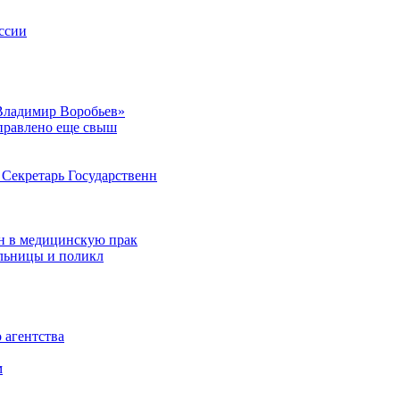
ссии
Владимир Воробьев»
аправлено еще свыш
Секретарь Государственн
н в медицинскую прак
ольницы и поликл
 агентства
м