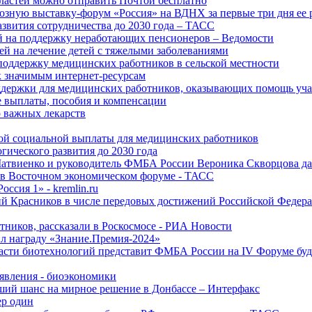
ластей можно отправить Почтой бесплатно
озную выставку-форум «Россия» на ВДНХ за первые три дня ее 
азвития сотрудничества до 2030 года – ТАСС
й на поддержку неработающих пенсионеров – Ведомости
лей на лечение детей с тяжелыми заболеваниями
поддержку медицинских работников в сельской местности
к значимым интернет-ресурсам
оддержки для медицинских работников, оказывающих помощь у
 выплаты, пособия и компенсации
 важных лекарств
ой социальной выплаты для медицинских работников
ического развития до 2030 года
Матвиенко и руководитель ФМБА России Вероника Скворцова д
е в Восточном экономическом форуме - ТАСС
ссия 1» - kremlin.ru
ий Красников в числе передовых достижений Российской Федера
тников, рассказали в Роскосмосе - РИА Новости
 награду «Знание.Премия-2024»
асти биотехнологий представит ФМБА России на IV Форуме бу
явления - биоэкономики
ший шанс на мирное решение в Донбассе – Интерфакс
ер один