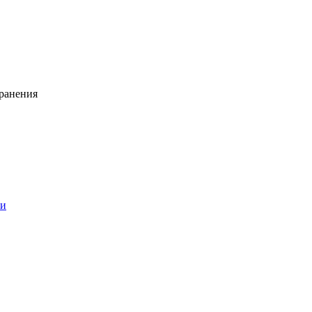
ранения
ии