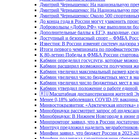
Дмитрий Чернышенко: На национальную преми
Дмитрий Чернышенко: На Национальную преми
Дмитрий Чернышенко: Около 500 спортивных 
До конца года в России могут узаконить произ
Добровольцы «Добро.РФ» уже выполнили боле
Дополнительные баллы к ЕГЭ, выходные, скид
Доступный и безопасный спорт – ФМБА Росс
Известия: В России изменят систему надзора
Итоги первого чемпионата по профмастерств
К 80-летию Победы в ФМБА России стартовал
Кабмин определил госуслуги, которые можно
Кабмин расширил возможности получения жи
Кабмин увеличил максимальный размер креди
Кабмин увеличил число бюджетных мест в ма
Кабмин увеличил число бюджетных мест в ма
Кабмин утвердил положение о работе единой
🇷🇺Масштабная диспансеризация жителей Э
Менее 0,18% заболевших COVID-19: вакцина 
Минвостокразвития: «Арктическая ипотека» н
Минобрнауки рассмотрит запрос об индекса
Минобрнауки: В Нижнем Новгороде в июне п
Минпромторг заявил, что в России достаточн
Минтруд предложил наделить медработников-
Минфин заявил, что бюджет России в 2023-20
Минфин поддержал гарантирование сбережен