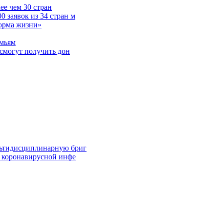
е чем 30 стран
 заявок из 34 стран м
норма жизни»
емьям
смогут получить дон
льтидисциплинарную бриг
й коронавирусной инфе