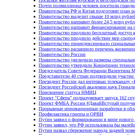
Посылки жителям Курской и Белгородской об
Почти полмиллиона человек посетили гранди
Правительства РФ и Китая подготовят план р
Правительство выделит свыше 10 млрд рубле
Правительство направит более 24,5 млрд руб
Правительство направит финансирование на 
Правительство продлило бесплатный доступ 
Правительство продлило действие мер соцп
Правительство проиндексировало социальные
Правительство расширило перечень жизненно
Правительство России
Правительство увеличило размеры специальн
Правительство утвердило Концепцию технолог
Председатель Совета Федерации Валентина 
Представители 40 стран подтвердили участи
Президент России дал интервью телеканалу «Ро
Президент Российской академии наук Геннад
Присвоение статуса НМИЦ
Проект "Сфера" подразумевает запуск 162 спу
Проект ФМБА России #ДавайВступай получил
Прорывные инновационные разработки в обл
Профилактика гриппа и ОРВИ
Путин заявил о формировании в мире нового 
Путин заявил, что РФ использовала бы малей
Путин назвал сбережение народа задачей ном