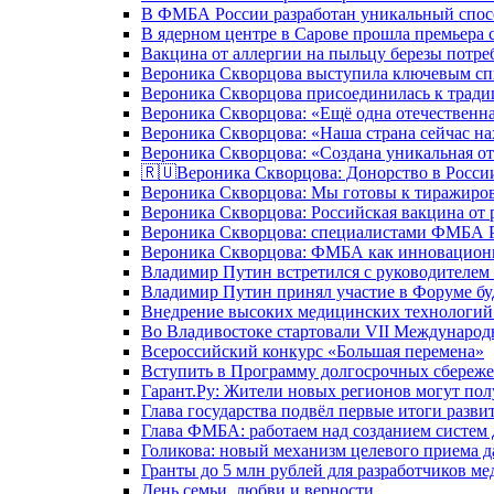
В ФМБА России разработан уникальный спосо
В ядерном центре в Сарове прошла премьера 
Вакцина от аллергии на пыльцу березы потре
Вероника Скворцова выступила ключевым спи
Вероника Скворцова присоединилась к трад
Вероника Скворцова: «Ещё одна отечественна
Вероника Скворцова: «Наша страна сейчас на
Вероника Скворцова: «Создана уникальная от
🇷🇺Вероника Скворцова: Донорство в России 
Вероника Скворцова: Мы готовы к тиражиров
Вероника Скворцова: Российская вакцина от 
Вероника Скворцова: специалистами ФМБА Ро
Вероника Скворцова: ФМБА как инновационно
Владимир Путин встретился с руководителем
Владимир Путин принял участие в Форуме бу
Внедрение высоких медицинских технологий 
Во Владивостоке стартовали VII Международ
Всероссийский конкурс «Большая перемена»
Вступить в Программу долгосрочных сбереже
Гарант.Ру: Жители новых регионов могут пол
Глава государства подвёл первые итоги разви
Глава ФМБА: работаем над созданием систем 
Голикова: новый механизм целевого приема д
Гранты до 5 млн рублей для разработчиков м
День семьи, любви и верности