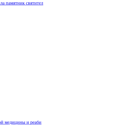
ла памятник святител
ой медицины и реаби