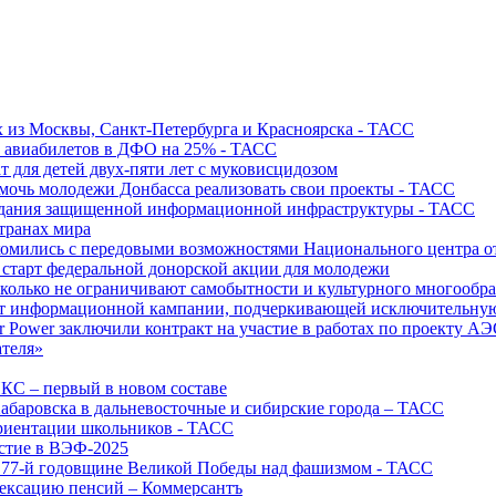
х из Москвы, Санкт-Петербурга и Красноярска - ТАСС
х авиабилетов в ДФО на 25% - ТАСС
т для детей двух-пяти лет с муковисцидозом
омочь молодежи Донбасса реализовать свои проекты - ТАСС
создания защищенной информационной инфраструктуры - ТАСС
странах мира
акомились с передовыми возможностями Национального центра
старт федеральной донорской акции для молодежи
олько не ограничивают самобытности и культурного многообраз
т информационной кампании, подчеркивающей исключительную
r Power заключили контракт на участие в работах по проекту А
ателя»
ИКС – первый в новом составе
абаровска в дальневосточные и сибирские города – ТАСС
риентации школьников - ТАСС
астие в ВЭФ-2025
 77-й годовщине Великой Победы над фашизмом - ТАСС
дексацию пенсий – Коммерсантъ