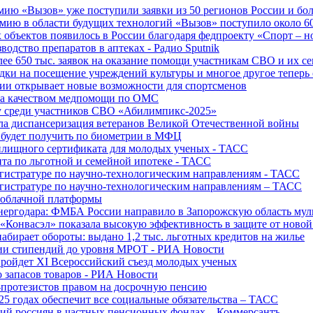
ю «Вызов» уже поступили заявки из 50 регионов России и боле
ю в области будущих технологий «Вызов» поступило около 600
объектов появилось в России благодаря федпроекту «Спорт – 
водство препаратов в аптеках - Радио Sputnik
е 650 тыс. заявок на оказание помощи участникам СВО и их с
ки на посещение учреждений культуры и многое другое теперь 
ии открывает новые возможности для спортсменов
 за качеством медпомощи по ОМС
у среди участников СВО «Абилимпикс-2025»
а диспансеризация ветеранов Великой Отечественной войны
 будет получить по биометрии в МФЦ
лищного сертификата для молодых ученых - ТАСС
та по льготной и семейной ипотеке - ТАСС
гистратуре по научно-технологическим направлениям - ТАСС
гистратуре по научно-технологическим направлениям – ТАСС
 облачной платформы
нергодара: ФМБА России направило в Запорожскую область му
«Конвасэл» показала высокую эффективность в защите от ново
абирает обороты: выдано 1,2 тыс. льготных кредитов на жилье
ции стипендий до уровня МРОТ - РИА Новости
ройдет XI Всероссийский съезд молодых ученых
о запасов товаров - РИА Новости
протезистов правом на досрочную пенсию
25 годах обеспечит все социальные обязательства – ТАСС
ий россиян в частных пенсионных фондах – Коммерсантъ