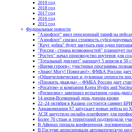
2019 год
2018 год
2017 год
2016 год
2015 год
Федеральные новости
"Аэрофлот" ввел пенсионный тариф на рейса
"Аэрофлот" снизил стоимость субсидируемы
"Круг добра" будет закупать еще один препара
"Россия - страна возможностей" планирует п
"Ростех" начал производство роутеров для 
"Тотальный диктант" напишут 5 апреля в 50 
«Время героев»: участники программы позн
«Знаю! Могу! Помогаю!»: ФМБА России дает 
«Общечеловеческие и духовные ценности ниск
«Прожить дважды» – ФМБА России дает стар
«Росатом» и компания Korea Hydro and Nuclea
«Роскосмос» завершил испытания «царь-двиг
14 июня-Всемирный день донора крови
22–24 октября в Казани состоится саммит БР
Авиакомпания S7 запускает новые рейсы из Х
АСИ запустило онлайн-платформу для профо
Более 70 стран и территорий подтвердили уч
В Афинах прошла конференция, посвященная
В Госдуме анонсировали автоматическую ин