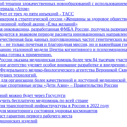
б терапии злокачественных новообразований с использованием
сериала «Атом»
бует от трех до пяти инъекций - ТАСС
кером в стратегической сессии «Женщины за здоровое общество
иционной доброй акции «Ёлка желаний»
я онковакцина, разработанная ФМБА России, получила разреше
ходится в знаковом периоде расцвета инновационных направлен
ечественная база данных популяционных частот генетических в
– не только почетная и благородная миссия, но и важнейшая го
анию эталонной модели Центра когнитивного и психоэмоционал
рака готова к применению.
ссии оказана медицинская помощь более чем 84 тысячам участ
е агентство уделяет особое внимание разработке и внедрению
 Федерального медико-биологического агентства Вероникой Скв
дущих технологий.
для организации более качественной и доступной медицинской
ные спортивные игры «Дети Азии» – Правительство России
ний можно будет через Госуслуги
учить бесплатную медпомощь по всей стране
тия транспортной инфраструктуры в России в 2022 году
для мониторинга состояния здоровья космонавтов
аст гарантию первого рабочего места
едицинских изделий