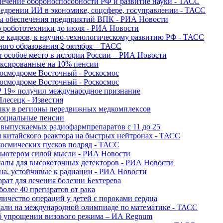
печение обороноспособности РФ и развитие науки - ТАСС
недрении ИИ в экономике, соцсфере, госуправлении - ТАСС
сы обеспечения предприятий ВПК - РИА Новости
ю робототехники до июля - РИА Новости
е кадров, к научно-технологическому развитию РФ - ТАСС
ного образования 2 октября – ТАСС
т особое место в истории России – РИА Новости
ексированные на 10% пенсии
космодроме Восточный - Роскосмос
космодроме Восточный - Роскосмос
 19» получил международное признание
Плесецк - Известия
упку в регионы передвижных медкомплексов
социальные пенсии
о выпускаемых радиофармпрепаратов с 11 до 25
 китайского реактора на быстрых нейтронах - ТАСС
космических пусков подряд - ТАСС
пьютером силой мысли - РИА Новости
алы для высокоточных детекторов - РИА Новости
на, устойчивые к радиации - РИА Новости
рат для лечения болезни Бехтерева
олее 40 препаратов от рака
личество операций у детей с пороками сердца
дали на международной олимпиаде по математике - ТАСС
 об упрощении визового режима – ИА Regnum