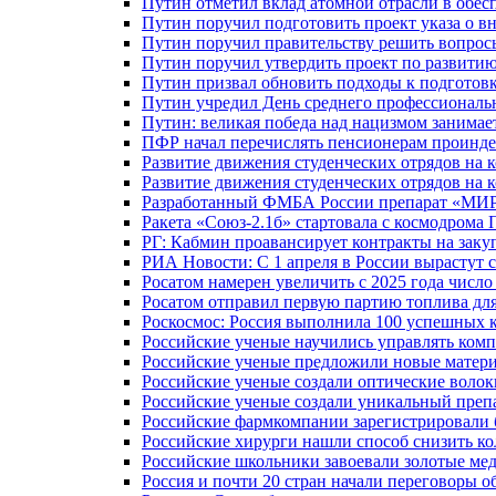
Путин отметил вклад атомной отрасли в обес
Путин поручил подготовить проект указа о в
Путин поручил правительству решить вопро
Путин поручил утвердить проект по развити
Путин призвал обновить подходы к подготовк
Путин учредил День среднего профессиональ
Путин: великая победа над нацизмом занимае
ПФР начал перечислять пенсионерам проинд
Развитие движения студенческих отрядов на 
Развитие движения студенческих отрядов на 
Разработанный ФМБА России препарат «МИР
Ракета «Союз-2.1б» стартовала с космодрома 
РГ: Кабмин проавансирует контракты на зак
РИА Новости: С 1 апреля в России вырастут 
Росатом намерен увеличить с 2025 года числ
Росатом отправил первую партию топлива для
Роскосмос: Россия выполнила 100 успешных 
Российские ученые научились управлять ком
Российские ученые предложили новые матери
Российские ученые создали оптические волок
Российские ученые создали уникальный препа
Российские фармкомпании зарегистрировали б
Российские хирурги нашли способ снизить ко
Российские школьники завоевали золотые ме
Россия и почти 20 стран начали переговоры