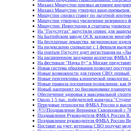
Михаил Мишустин призвал активнее внедрять
Михаил Мишустин утвердил вице-премьеров –
Мишустин снизил ставку по льготной ипотек
Мишустин утвердил увеличение резервного ф
Мишустин: Инвестиции в стартапы университе
На "Госуслугах" запустили сервис для защит
На Балтийском заводе ОСК заложили многоф
На бесплатные лекарства, медицинские издел
На индексацию соцвыплат с 1 февраля выделя
На портале Госуслуг идет регистрация на «
На расширенном заседании коллегии ФМБА Р
На фестивале "Наука 0+" в Москве представя
Новая система образования позволит поступа
Новые возможности для героев СВО: первый
Новые перспективы клинической онкологии: 
Новые правила посещения поликлиник: как буд
Новый нацпроект по биоэкономике планируют
Обеспечение здоровья и максимальной спорти
Около 1,5 тыс. победителей конкурса "Студен
Передовые технологии ФМБА России и высок
🇷🇺Поздравление Вероники Скворцовой с 78
Поздравление Руководителя ФМБА России В.
Поздравление руководителя ФМБА России В
Поставят на учет: ветераны СВО получат ме