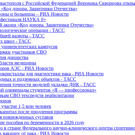
вастополя с Российской Федерацией Вероника Скворцова откры
и «Код донора. Защитники Отечества»
йоны и больницы – РИА Новости
о фестиваля НАУКА 0+
й акции «Код донора. Защитники Отечества»
диологические операции - ТАСС
общей валюты - ТАСС
ых школ - ТАСС
х университетских кампусов
ержки участников СВО
тия донорства
области медицины
торов АЭС - РИА Новости
нокристаллы для диагностики рака - РИА Новости
водных и подземных объектов - ТАСС
внения точности моделей укладки ДНК - ТАСС
кой олимпиады студентов «Я — профессионал»
икам СВО техсредств реабилитации
фонов
 участие 1,5 млн человек
ткапитал после продления программы
ия поврежденных суставов
ре пособия по беременности в 2026 году
о в стране Федерального научно-клинического центра спортивн
 вакцину от рака - РИА Новости