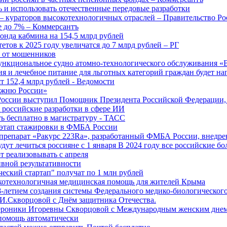
 и использовать отечественные передовые разработки
 кураторов высокотехнологичных отраслей – Правительство Ро
е до 7% – Коммерсантъ
онда кабмина на 154,5 млрд рублей
тов к 2025 году увеличатся до 7 млрд рублей – РГ
ы от мошенников
ункциональное судно атомно-технологического обслуживания «
ия и лечебное питание для льготных категорий граждан будет н
т 152,4 млрд рублей - Ведомости
Лыжню России»
оссии выступил Помощник Президента Российской Федерации, 
т российские разработки в сфере ИИ
ть бесплатно в магистратуру - ТАСС
 этап стажировки в ФМБА России
препарат «Ракурс 223Ra», разработанный ФМБА России, внедре
ут лечиться россияне с 1 января В 2024 году все российские б
 реализовывать с апреля
вной результативности
ческий стартап" получат по 1 млн рублей
отехнологичная медицинская помощь для жителей Крыма
-летием создания системы Федерального медико-биологического
И.Скворцовой с Днём защитника Отечества.
ероники Игоревны Скворцовой с Международным женским дне
дпомощь автоматически