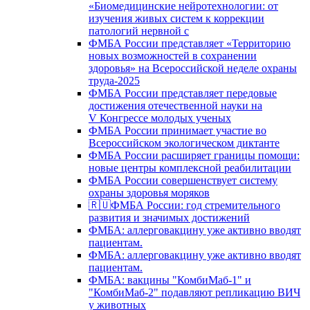
«Биомедицинские нейротехнологии: от
изучения живых систем к коррекции
патологий нервной с
ФМБА России представляет «Территорию
новых возможностей в сохранении
здоровья» на Всероссийской неделе охраны
труда-2025
ФМБА России представляет передовые
достижения отечественной науки на
V Конгрессе молодых ученых
ФМБА России принимает участие во
Всероссийском экологическом диктанте
ФМБА России расширяет границы помощи:
новые центры комплексной реабилитации
ФМБА России совершенствует систему
охраны здоровья моряков
🇷🇺ФМБА России: год стремительного
развития и значимых достижений
ФМБА: аллерговакцину уже активно вводят
пациентам.
ФМБА: аллерговакцину уже активно вводят
пациентам.
ФМБА: вакцины "КомбиМаб-1" и
"КомбиМаб-2" подавляют репликацию ВИЧ
у животных