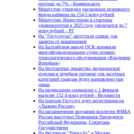
ипотеке до 7% – Коммерсантъ
Мишустин утвердил увеличение резервного
фонда кабмина на 154,5 млрд рублей
Мишустин: Инвестиции в стартапы
университетов к 2025 году увеличатся до 7
млрд рублей – РГ
На "Госуслугах" запустили сервис для
защиты от мошенников
На Балтийском заводе ОСК заложили
многофункциональное судно атомно-
технологического обслуживания «Владимир
Воробьев»
На бесплатные лекарства, медицинские
изделия и лечебное питание для льготных
категорий граждан будет направлено еще
свыш
На индексацию соцвыплат с 1 февраля
выделят 152,4 млрд рублей - Ведомости
На портале Госуслуг идет регистрация на
«Лыжню России»
На расширенном заседании коллегии ФМБА
России выступил Помощник Президента
Российской Федерации, Секретарь
Государственн
На фестивале "Наука 0+" в Москве