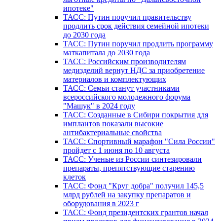
ипотеке"
ТАСС: Путин поручил правительству
продлить срок действия семейной ипотеки
до 2030 года
ТАСС: Путин поручил продлить программу
маткапитала до 2030 года
ТАСС: Российским производителям
медизделий вернут НДС за приобретение
материалов и комплектующих
ТАСС: Семьи станут участниками
всероссийского молодежного форума
"Машук" в 2024 году
ТАСС: Созданные в Сибири покрытия для
имплантов показали высокие
антибактериальные свойства
ТАСС: Спортивный марафон "Сила России"
пройдет с 1 июня по 10 августа
ТАСС: Ученые из России синтезировали
препараты, препятствующие старению
клеток
ТАСС: Фонд "Круг добра" получил 145,5
млрд рублей на закупку препаратов и
оборудования в 2023 г
ТАСС: Фонд президентских грантов начал