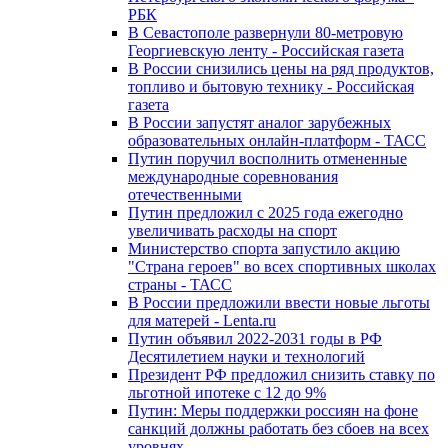
РБК
В Севастополе развернули 80-метровую
Георгиевскую ленту - Российская газета
В России снизились цены на ряд продуктов,
топливо и бытовую технику - Российская
газета
В России запустят аналог зарубежных
образовательных онлайн-платформ - ТАСС
Путин поручил восполнить отмененные
международные соревнования
отечественными
Путин предложил с 2025 года ежегодно
увеличивать расходы на спорт
Министерство спорта запустило акцию
"Страна героев" во всех спортивных школах
страны - ТАСС
В России предложили ввести новые льготы
для матерей - Lenta.ru
Путин объявил 2022-2031 годы в РФ
Десятилетием науки и технологий
Президент РФ предложил снизить ставку по
льготной ипотеке с 12 до 9%
Путин: Меры поддержки россиян на фоне
санкций должны работать без сбоев на всех
уровнях