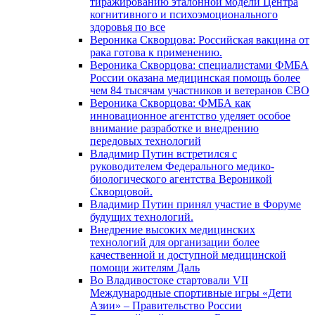
тиражированию эталонной модели Центра
когнитивного и психоэмоционального
здоровья по все
Вероника Скворцова: Российская вакцина от
рака готова к применению.
Вероника Скворцова: специалистами ФМБА
России оказана медицинская помощь более
чем 84 тысячам участников и ветеранов СВО
Вероника Скворцова: ФМБА как
инновационное агентство уделяет особое
внимание разработке и внедрению
передовых технологий
Владимир Путин встретился с
руководителем Федерального медико-
биологического агентства Вероникой
Скворцовой.
Владимир Путин принял участие в Форуме
будущих технологий.
Внедрение высоких медицинских
технологий для организации более
качественной и доступной медицинской
помощи жителям Даль
Во Владивостоке стартовали VII
Международные спортивные игры «Дети
Азии» – Правительство России