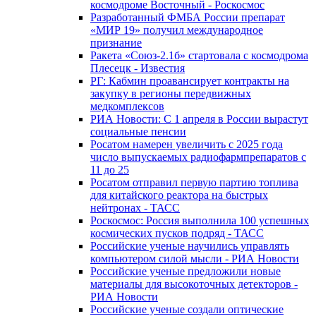
космодроме Восточный - Роскосмос
Разработанный ФМБА России препарат
«МИР 19» получил международное
признание
Ракета «Союз-2.1б» стартовала с космодрома
Плесецк - Известия
РГ: Кабмин проавансирует контракты на
закупку в регионы передвижных
медкомплексов
РИА Новости: С 1 апреля в России вырастут
социальные пенсии
Росатом намерен увеличить с 2025 года
число выпускаемых радиофармпрепаратов с
11 до 25
Росатом отправил первую партию топлива
для китайского реактора на быстрых
нейтронах - ТАСС
Роскосмос: Россия выполнила 100 успешных
космических пусков подряд - ТАСС
Российские ученые научились управлять
компьютером силой мысли - РИА Новости
Российские ученые предложили новые
материалы для высокоточных детекторов -
РИА Новости
Российские ученые создали оптические