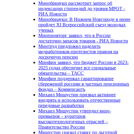
Минобрнауки рассмотрит запрос об
индексации стипендий до уровня МРОТ -
РИА Новости
Минобрнауки: В Нижнем Новгороде в июне
пройдет XI Всероссийский съезд молодых
ученых
Минпромторг заявил, что в России
достаточно запасов товаров - РИА Новости
Минтруд предложил наделить
медработников-протезистов правом на
досрочную пенсию
Минфин заявил, что бюджет России в 2023-
2025 годах обеспечит все социальные
обязательства – ТАСС
Минфин поддержал гарантирование
сбережений россиян в частных пенсионных
фондах – Коммерсантъ
Михаил Мишустин призвал активнее
внедрять и использовать отечественные
передовые разработки
Михаил Мишустин утвердил вице-
премьеров – кураторов
высокотехнологичных отраслей –
Правительство России
Мишустин снизил ставку по льготной