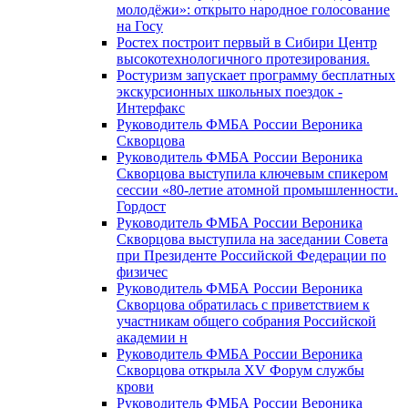
молодёжи»: открыто народное голосование
на Госу
Ростех построит первый в Сибири Центр
высокотехнологичного протезирования.
Ростуризм запускает программу бесплатных
экскурсионных школьных поездок -
Интерфакс
Руководитель ФМБА России Вероника
Скворцова
Руководитель ФМБА России Вероника
Скворцова выступила ключевым спикером
сессии «80-летие атомной промышленности.
Гордост
Руководитель ФМБА России Вероника
Скворцова выступила на заседании Совета
при Президенте Российской Федерации по
физичес
Руководитель ФМБА России Вероника
Скворцова обратилась с приветствием к
участникам общего собрания Российской
академии н
Руководитель ФМБА России Вероника
Скворцова открыла XV Форум службы
крови
Руководитель ФМБА России Вероника