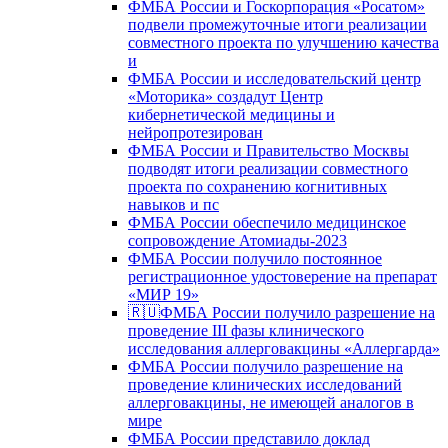
ФМБА России и Госкорпорация «Росатом»
подвели промежуточные итоги реализации
совместного проекта по улучшению качества
и
ФМБА России и исследовательский центр
«Моторика» создадут Центр
кибернетической медицины и
нейропротезирован
ФМБА России и Правительство Москвы
подводят итоги реализации совместного
проекта по сохранению когнитивных
навыков и пс
ФМБА России обеспечило медицинское
сопровождение Атомиады-2023
ФМБА России получило постоянное
регистрационное удостоверение на препарат
«МИР 19»
🇷🇺ФМБА России получило разрешение на
проведение III фазы клинического
исследования аллерговакцины «Аллергарда»
ФМБА России получило разрешение на
проведение клинических исследований
аллерговакцины, не имеющей аналогов в
мире
ФМБА России представило доклад