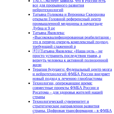
ТАСС:Эксперт заявила, что в России есть
все для прорывного развития
нейротехнологий
Татьяна Голикова и Вероника Скворцова
открыли Головной референсный центр
промышленной медицины в наукограде
Дубна и 9 це
Татьяна Яковлева:
«Высококвалифицированная реабилитация -
это в первую очередь комплексный подход,
требующий слаженной р
🇷🇺Татьяна Яковлева: «Наша цель – не
просто устранить последствия травм, а
вернуть человека к активной полноценной
жизн
Терапия будущего: Федеральный центр мозга
и нейротехнологий ФМБА России внедряет
новый подход к лечению глиобластомы
Технологии, опережающие время:
совместные проекты ФМБА России и
Росатома – для здоровья жителей нашей
страны
Технологический суверенитет и
стратегические направления развития
страны. Цифровая трансформация – в ФМБА