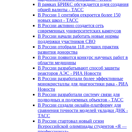
В рамках БРИКС обсуждается идея создания
общей валюты - ТАСС
В России 1 сентября откроется более 150
новых школ - ТАСС
В России активно создается сеть
современных университетских кампусов
В России начали работать новые нормы
поддержки участников СВО
В России отобрали 118 лучших практик
развития донорства
В России появится конкурс научных работ в
области медицины
В России разрабатывают способ защиты
реакторов АЭС - РИА Новости
В России разработали более эффективные
монокристаллы для диагностики рака - РИА
Новости
В России разработали систему связи для
подводных и подземных объектов - ТАСС
В России создали онлайн-платформу для
сравнения точности моделей укладки ДНК -
ТАСС
В России стартовал новый сезон
Всероссийской олимпиады студентов «Я —
профессионал»