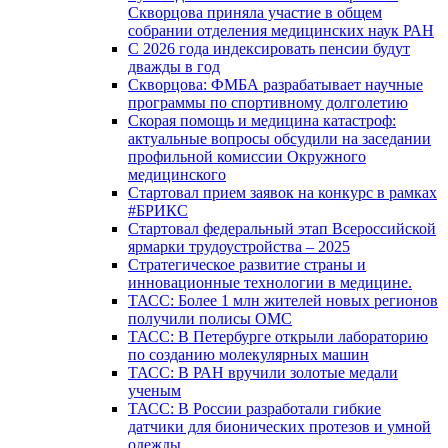
Скворцова приняла участие в общем
собрании отделения медицинских наук РАН
С 2026 года индексировать пенсии будут
дважды в год
Скворцова: ФМБА разрабатывает научные
программы по спортивному долголетию
Скорая помощь и медицина катастроф:
актуальные вопросы обсудили на заседании
профильной комиссии Окружного
медицинского
Стартовал прием заявок на конкурс в рамках
#БРИКС
Стартовал федеральный этап Всероссийской
ярмарки трудоустройства – 2025
Стратегическое развитие страны и
инновационные технологии в медицине.
ТАСС: Более 1 млн жителей новых регионов
получили полисы ОМС
ТАСС: В Петербурге открыли лабораторию
по созданию молекулярных машин
ТАСС: В РАН вручили золотые медали
ученым
ТАСС: В России разработали гибкие
датчики для бионических протезов и умной
одежды