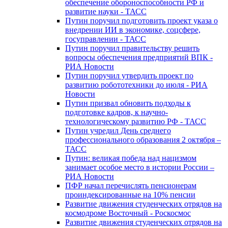
обеспечение обороноспособности РФ и
развитие науки - ТАСС
Путин поручил подготовить проект указа о
внедрении ИИ в экономике, соцсфере,
госуправлении - ТАСС
Путин поручил правительству решить
вопросы обеспечения предприятий ВПК -
РИА Новости
Путин поручил утвердить проект по
развитию робототехники до июля - РИА
Новости
Путин призвал обновить подходы к
подготовке кадров, к научно-
технологическому развитию РФ - ТАСС
Путин учредил День среднего
профессионального образования 2 октября –
ТАСС
Путин: великая победа над нацизмом
занимает особое место в истории России –
РИА Новости
ПФР начал перечислять пенсионерам
проиндексированные на 10% пенсии
Развитие движения студенческих отрядов на
космодроме Восточный - Роскосмос
Развитие движения студенческих отрядов на