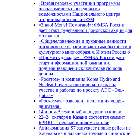
«Время героев»: участники программы
познакомились с передовыми
возможностями Национального центра
оториноларингологии ФМ
«Знаю! Могу! Помогаю!»: ФМБА России
дает старт федеральной донорской акции для
молодежи
«Общечеловеческие и духовные ценности
нисколько не ограничивают самобытности и
культурного многообразия. И этим Россия о
«Прожить дважды» – ФМБА России дает
старт информационной кампании,
подчеркивающей исключительную роль
донора
«Росатом» и компания Korea Hydro and
Nuclear Power заключили контракт на
участие в работах по проекту АЭС «Эль-
Дабаа»
«Роскосмос» завершил испытания «царь-
двигателя»
14 июня-Всемирный день донора крови
22–24 октября в Казани состоится саммит
БРИКС – первый в новом составе
Авиакомпания S7 запускает новые рейсы из
Хабаровска в дальневосточные и сибирские