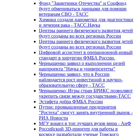
Фонд "Защитники Отечества" и Соцфонд
будут обмениваться данными для помощи
ветеранам СВО - ТАСС
Химики создали нанометки для диагностики
и лечения рака - ТАСС.Наука
Центры раннего физического развития детей
будут созданы во всех регионах России
Центры раннего физического развития детей
будут созданы во всех регионах России
Цифровой ассистент в операционной-новый
стандарт в хирургии ФМБА России.
Чернышенко заявил о выполнении целей
нацпроекта "Наука и университеты"
Чернышенко заявил, что в России
наблюдается рост инвестиций в научно-
образовательную сферу - ТАСС
Чернышенко: Игры стран БРИКС позволяют
укрепить связи между государствами-ТАСС
Эстафета добра ФМБА России
Путин: промышленные предприятия
"Ростеха" смогут занять внутренний рынок -
РИА Новости
МГУ вошел в топ лучших вузов мира - АиФ
Российский 3D-принтер для работы в
космосе разработали ученые Томского