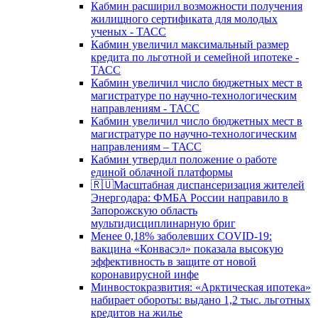
Кабмин расширил возможности получения
жилищного сертификата для молодых
ученых - ТАСС
Кабмин увеличил максимальный размер
кредита по льготной и семейной ипотеке -
ТАСС
Кабмин увеличил число бюджетных мест в
магистратуре по научно-технологическим
направлениям - ТАСС
Кабмин увеличил число бюджетных мест в
магистратуре по научно-технологическим
направлениям – ТАСС
Кабмин утвердил положение о работе
единой облачной платформы
🇷🇺Масштабная диспансеризация жителей
Энергодара: ФМБА России направило в
Запорожскую область
мультидисциплинарную бриг
Менее 0,18% заболевших COVID-19:
вакцина «Конвасэл» показала высокую
эффективность в защите от новой
коронавирусной инфе
Минвостокразвития: «Арктическая ипотека»
набирает обороты: выдано 1,2 тыс. льготных
кредитов на жилье