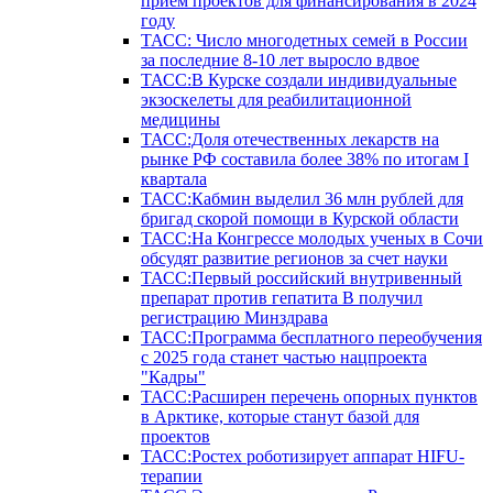
прием проектов для финансирования в 2024
году
ТАСС: Число многодетных семей в России
за последние 8-10 лет выросло вдвое
ТАСС:В Курске создали индивидуальные
экзоскелеты для реабилитационной
медицины
ТАСС:Доля отечественных лекарств на
рынке РФ составила более 38% по итогам I
квартала
ТАСС:Кабмин выделил 36 млн рублей для
бригад скорой помощи в Курской области
ТАСС:На Конгрессе молодых ученых в Сочи
обсудят развитие регионов за счет науки
ТАСС:Первый российский внутривенный
препарат против гепатита В получил
регистрацию Минздрава
ТАСС:Программа бесплатного переобучения
с 2025 года станет частью нацпроекта
"Кадры"
ТАСС:Расширен перечень опорных пунктов
в Арктике, которые станут базой для
проектов
ТАСС:Ростех роботизирует аппарат HIFU-
терапии