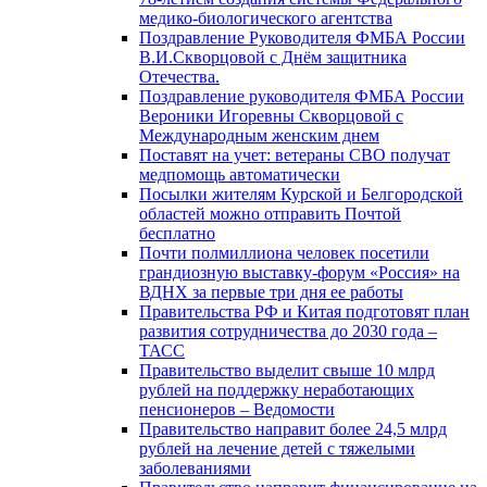
медико-биологического агентства
Поздравление Руководителя ФМБА России
В.И.Скворцовой с Днём защитника
Отечества.
Поздравление руководителя ФМБА России
Вероники Игоревны Скворцовой с
Международным женским днем
Поставят на учет: ветераны СВО получат
медпомощь автоматически
Посылки жителям Курской и Белгородской
областей можно отправить Почтой
бесплатно
Почти полмиллиона человек посетили
грандиозную выставку-форум «Россия» на
ВДНХ за первые три дня ее работы
Правительства РФ и Китая подготовят план
развития сотрудничества до 2030 года –
ТАСС
Правительство выделит свыше 10 млрд
рублей на поддержку неработающих
пенсионеров – Ведомости
Правительство направит более 24,5 млрд
рублей на лечение детей с тяжелыми
заболеваниями