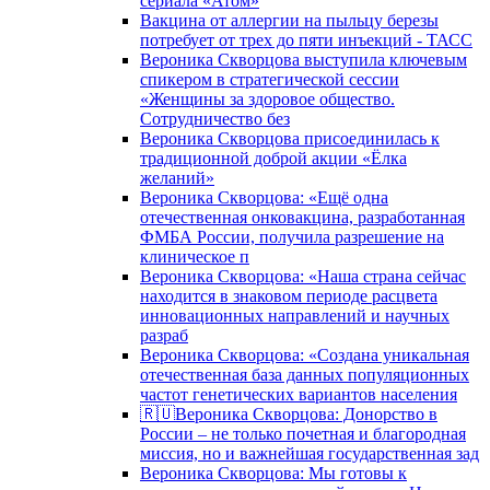
сериала «Атом»
Вакцина от аллергии на пыльцу березы
потребует от трех до пяти инъекций - ТАСС
Вероника Скворцова выступила ключевым
спикером в стратегической сессии
«Женщины за здоровое общество.
Сотрудничество без
Вероника Скворцова присоединилась к
традиционной доброй акции «Ёлка
желаний»
Вероника Скворцова: «Ещё одна
отечественная онковакцина, разработанная
ФМБА России, получила разрешение на
клиническое п
Вероника Скворцова: «Наша страна сейчас
находится в знаковом периоде расцвета
инновационных направлений и научных
разраб
Вероника Скворцова: «Создана уникальная
отечественная база данных популяционных
частот генетических вариантов населения
🇷🇺Вероника Скворцова: Донорство в
России – не только почетная и благородная
миссия, но и важнейшая государственная зад
Вероника Скворцова: Мы готовы к