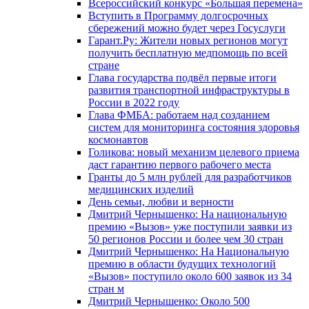
Всероссийский конкурс «Большая перемена»
Вступить в Программу долгосрочных
сбережений можно будет через Госуслуги
Гарант.Ру: Жители новых регионов могут
получить бесплатную медпомощь по всей
стране
Глава государства подвёл первые итоги
развития транспортной инфраструктуры в
России в 2022 году
Глава ФМБА: работаем над созданием
систем для мониторинга состояния здоровья
космонавтов
Голикова: новый механизм целевого приема
даст гарантию первого рабочего места
Гранты до 5 млн рублей для разработчиков
медицинских изделий
День семьи, любви и верности
Дмитрий Чернышенко: На национальную
премию «Вызов» уже поступили заявки из
50 регионов России и более чем 30 стран
Дмитрий Чернышенко: На Национальную
премию в области будущих технологий
«Вызов» поступило около 600 заявок из 34
стран м
Дмитрий Чернышенко: Около 500