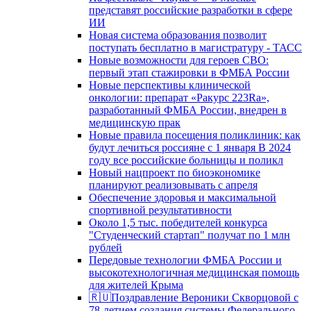
представят российские разработки в сфере
ИИ
Новая система образования позволит
поступать бесплатно в магистратуру - ТАСС
Новые возможности для героев СВО:
первый этап стажировки в ФМБА России
Новые перспективы клинической
онкологии: препарат «Ракурс 223Ra»,
разработанный ФМБА России, внедрен в
медицинскую прак
Новые правила посещения поликлиник: как
будут лечиться россияне с 1 января В 2024
году все российские больницы и поликл
Новый нацпроект по биоэкономике
планируют реализовывать с апреля
Обеспечение здоровья и максимальной
спортивной результативности
Около 1,5 тыс. победителей конкурса
"Студенческий стартап" получат по 1 млн
рублей
Передовые технологии ФМБА России и
высокотехнологичная медицинская помощь
для жителей Крыма
🇷🇺Поздравление Вероники Скворцовой с
78-летием создания системы Федерального