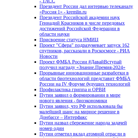
- ТАСС
Президент России дал интервью телеканалу
«Россия 1» - kremlin.ru
Президент Российской академии наук
Геннадий Красников в числе передовых
достижений Российской Федерации в
области науки
Присвоение статуса НМИЦ
Проект "Сфера" подразумевает запуск 162
спутников, рассказали в Роскосмосе - РИА
Новости
Проект ФМБА России #ДавайВступай
получил награду «Знание.Премия-2024»
Прорывные инновационные разработки в
области биотехнологий представит ФМБА
России на IV Форуме будущих технологий
Профилактика гриппа и ОРВИ
Путин заявил о формировании в мире
нового явления - биоэкономики
Путин заявил, что РФ использовала бы
малейший шанс на мирное решение в
Донбассе – Интерфакс
Путин назвал сбережение народа задачей
номер один
Путин отметил вклад атомной отрасли в