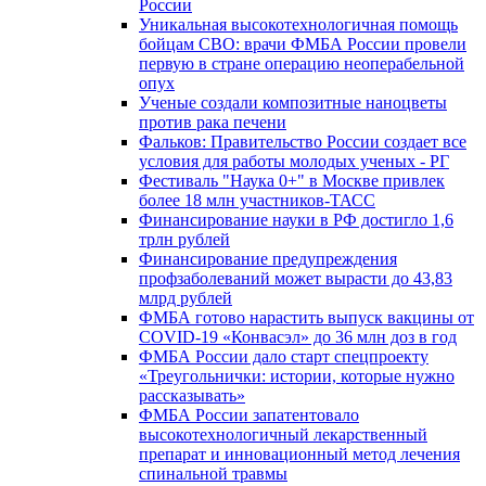
России
Уникальная высокотехнологичная помощь
бойцам СВО: врачи ФМБА России провели
первую в стране операцию неоперабельной
опух
Ученые создали композитные наноцветы
против рака печени
Фальков: Правительство России создает все
условия для работы молодых ученых - РГ
Фестиваль "Наука 0+" в Москве привлек
более 18 млн участников-ТАСС
Финансирование науки в РФ достигло 1,6
трлн рублей
Финансирование предупреждения
профзаболеваний может вырасти до 43,83
млрд рублей
ФМБА готово нарастить выпуск вакцины от
COVID-19 «Конвасэл» до 36 млн доз в год
ФМБА России дало старт спецпроекту
«Треугольнички: истории, которые нужно
рассказывать»
ФМБА России запатентовало
высокотехнологичный лекарственный
препарат и инновационный метод лечения
спинальной травмы