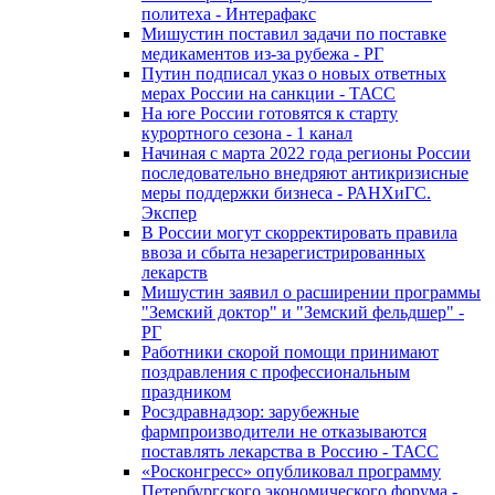
политеха - Интерафакс
Мишустин поставил задачи по поставке
медикаментов из-за рубежа - РГ
Путин подписал указ о новых ответных
мерах России на санкции - ТАСС
На юге России готовятся к старту
курортного сезона - 1 канал
Начиная с марта 2022 года регионы России
последовательно внедряют антикризисные
меры поддержки бизнеса - РАНХиГС.
Экспер
В России могут скорректировать правила
ввоза и сбыта незарегистрированных
лекарств
Мишустин заявил о расширении программы
"Земский доктор" и "Земский фельдшер" -
РГ
Работники скорой помощи принимают
поздравления с профессиональным
праздником
Росздравнадзор: зарубежные
фармпроизводители не отказываются
поставлять лекарства в Россию - ТАСС
«Росконгресс» опубликовал программу
Петербургского экономического форума -