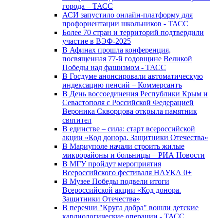
города – ТАСС
АСИ запустило онлайн-платформу для
профориентации школьников - ТАСС
Более 70 стран и территорий подтвердили
участие в ВЭФ-2025
В Афинах прошла конференция,
посвященная 77-й годовщине Великой
Победы над фашизмом - ТАСС
В Госдуме анонсировали автоматическую
индексацию пенсий – Коммерсантъ
В День воссоединения Республики Крым и
Севастополя с Российской Федерацией
Вероника Скворцова открыла памятник
святител
В единстве – сила: старт всероссийской
акции «Код донора. Защитники Отечества»
В Мариуполе начали строить жилые
микрорайоны и больницы – РИА Новости
В МГУ пройдут мероприятия
Всероссийского фестиваля НАУКА 0+
В Музее Победы подвели итоги
Всероссийской акции «Код донора.
Защитники Отечества»
В перечни "Круга добра" вошли детские
кардиологические операции - ТАСС