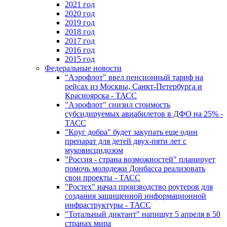
2021 год
2020 год
2019 год
2018 год
2017 год
2016 год
2015 год
Федеральные новости
"Аэрофлот" ввел пенсионный тариф на
рейсах из Москвы, Санкт-Петербурга и
Красноярска - ТАСС
"Аэрофлот" снизил стоимость
субсидируемых авиабилетов в ДФО на 25% -
ТАСС
"Круг добра" будет закупать еще один
препарат для детей двух-пяти лет с
муковисцидозом
"Россия - страна возможностей" планирует
помочь молодежи Донбасса реализовать
свои проекты - ТАСС
"Ростех" начал производство роутеров для
создания защищенной информационной
инфраструктуры - ТАСС
"Тотальный диктант" напишут 5 апреля в 50
странах мира