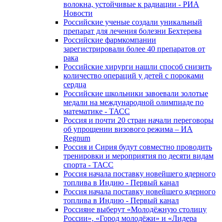
волокна, устойчивые к радиации - РИА
Новости
Российские ученые создали уникальный
препарат для лечения болезни Бехтерева
Российские фармкомпании
зарегистрировали более 40 препаратов от
рака
Российские хирурги нашли способ снизить
количество операций у детей с пороками
сердца
Российские школьники завоевали золотые
медали на международной олимпиаде по
математике - ТАСС
Россия и почти 20 стран начали переговоры
об упрощении визового режима – ИА
Regnum
Россия и Сирия будут совместно проводить
тренировки и мероприятия по десяти видам
спорта - ТАСС
Россия начала поставку новейшего ядерного
топлива в Индию - Первый канал
Россия начала поставку новейшего ядерного
топлива в Индию - Первый канал
Россияне выберут «Молодёжную столицу
России», «Город молодёжи» и «Лидера