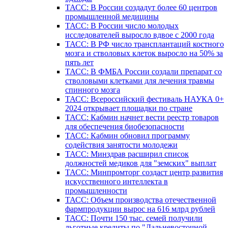
ТАСС: В России создадут более 60 центров
промышленной медицины
ТАСС: В России число молодых
исследователей выросло вдвое с 2000 года
ТАСС: В РФ число трансплантаций костного
мозга и стволовых клеток выросло на 50% за
пять лет
ТАСС: В ФМБА России создали препарат со
стволовыми клетками для лечения травмы
спинного мозга
ТАСС: Всероссийский фестиваль НАУКА 0+
2024 открывает площадки по стране
ТАСС: Кабмин начнет вести реестр товаров
для обеспечения биобезопасности
ТАСС: Кабмин обновил программу
содействия занятости молодежи
ТАСС: Минздрав расширил список
должностей медиков для "земских" выплат
ТАСС: Минпромторг создаст центр развития
искусственного интеллекта в
промышленности
ТАСС: Объем производства отечественной
фармпродукции вырос на 616 млрд рублей
ТАСС: Почти 150 тыс. семей получили
льготные кредиты по "Дальневосточной