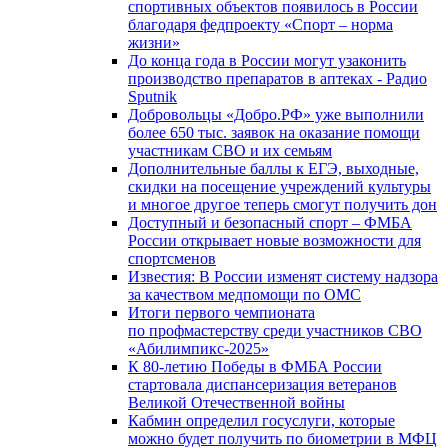
спортивных объектов появилось в России
благодаря федпроекту «Спорт – норма
жизни»
До конца года в России могут узаконить
производство препаратов в аптеках - Радио
Sputnik
Добровольцы «Добро.РФ» уже выполнили
более 650 тыс. заявок на оказание помощи
участникам СВО и их семьям
Дополнительные баллы к ЕГЭ, выходные,
скидки на посещение учреждений культуры
и многое другое теперь смогут получить дон
Доступный и безопасный спорт – ФМБА
России открывает новые возможности для
спортсменов
Известия: В России изменят систему надзора
за качеством медпомощи по ОМС
Итоги первого чемпионата
по профмастерству среди участников СВО
«Абилимпикс-2025»
К 80-летию Победы в ФМБА России
стартовала диспансеризация ветеранов
Великой Отечественной войны
Кабмин определил госуслуги, которые
можно будет получить по биометрии в МФЦ