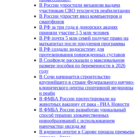
В России упростили механизм выдачи
участникам СВО техсредств реабилитации
В России упростят ввоз компьютеров и
смартфонов
В РФ за три года в донорских акциях
приняли участие 1,5 млн человек
В РФ почти 5 млн семей получат право на
маткапитал после продления программы
В РФ создали эндосистему для
протезирования поврежденных суставов
В Соцфонде рассказали о максимальном
размере пособия по беременности в 2026
году
В Сочи начинается строительство
крупнейшего в стране Федерального научно-
клинического центра спортивной медицины
и реаби
В ФМБА России протестировали на
животных вакцину от рака - РИА Новости
В ФМБА России разработан уникальный
способ терапии злокачественных
новообразований с использованием
наночастиц оксида же
В ядерном центре в Сарове прошла премьера