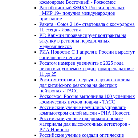
космодроме Восточный - Роскосмос
Разработанный ФМБА России препарат
«МИР 19» получил международное
признание
Ракета «Союз-2.1б» стартовала с космодрома
Плесецк - Известия
РГ: Кабмин проавансирует контракты на
закупку в регионы передвижных
медкомплексов
РИА Новости: С 1 апреля в России вырастут
социальные пенсии
Росатом намерен увеличить с 2025 года
число выпускаемых радиофармпрепаратов с
11 до 25
Росатом отправил первую партию топлива
для китайского реактора на быстрых
нейтронах - ТАСС
Роскосмос: Россия выполнила 100 успешных
космических пусков подряд - ТАСС
Российские ученые научились управлять
компьютером силой мысли - РИА Новости
Российские ученые предложили новые
материалы для высокоточных детекторов -
РИА Новости
Российские ученые создали оптические