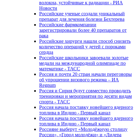
волокна, устойчивые к радиации - РИА
Новости
Российские ученые создали уникальный
препарат для лечения болезни Бехтерева
Российские фармкомпании
зарегистрировали более 40 препаратов от
рака
Российские хирурги нашли способ снизить
количество операций у детей с пороками
сердца
Российские школьники завоевали золотые
медали на международной олимпиаде по
математике - ТАСС
Россия и почти 20 стран начали переговоры
об упрощении визового режима – ИА
Regnum
Россия и Сирия будут совместно проводить
тренировки и мероприятия по десяти видам
спорта - ТАСС
Россия начала поставку новейшего ядерного
топлива в Индию - Первый канал
Россия начала поставку новейшего ядерного
топлива в Индию - Первый канал
Россияне выберут «Молодёжную столицу
России», «Город молодёжи» и «Лидера