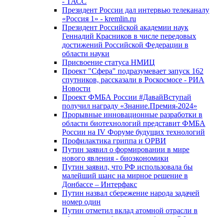
- ТАСС
Президент России дал интервью телеканалу
«Россия 1» - kremlin.ru
Президент Российской академии наук
Геннадий Красников в числе передовых
достижений Российской Федерации в
области науки
Присвоение статуса НМИЦ
Проект "Сфера" подразумевает запуск 162
спутников, рассказали в Роскосмосе - РИА
Новости
Проект ФМБА России #ДавайВступай
получил награду «Знание.Премия-2024»
Прорывные инновационные разработки в
области биотехнологий представит ФМБА
России на IV Форуме будущих технологий
Профилактика гриппа и ОРВИ
Путин заявил о формировании в мире
нового явления - биоэкономики
Путин заявил, что РФ использовала бы
малейший шанс на мирное решение в
Донбассе – Интерфакс
Путин назвал сбережение народа задачей
номер один
Путин отметил вклад атомной отрасли в