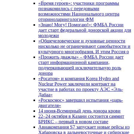
«Время героев»: участники программы
познакомились с передовыми
возможностями Национального центра
оториноларингологии ФМ
«Знаю! Могу! Помогаю!»: ФМБА России
дает старт федеральной донорской акции для
молодежи
«Общечеловеческие и духовные ценности
нисколько не ограничивают самобытности и
культурного многообразия. И этим Россия о
«Прожить дважды» – ФМБА России дает
старт информационной кампании,
подчеркивающей исключительную роль
донора
«Росатом» и компания Korea Hydro and
Nuclear Power заключили контракт на
участие в работах по проекту АЭС «Эль-
Дабаа»
«Роскосмос» завершил испытания «царь-
двигателя»
14 июня-Всемирный день донора крови
22–24 октября в Казани состоится саммит
БРИКС – первый в новом составе
Авиакомпания S7 запускает новые рейсы из
Хабаровска в дальневосточные и сибирские