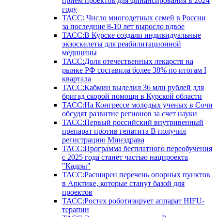
прием проектов для финансирования в 2024
году
ТАСС: Число многодетных семей в России
за последние 8-10 лет выросло вдвое
ТАСС:В Курске создали индивидуальные
экзоскелеты для реабилитационной
медицины
ТАСС:Доля отечественных лекарств на
рынке РФ составила более 38% по итогам I
квартала
ТАСС:Кабмин выделил 36 млн рублей для
бригад скорой помощи в Курской области
ТАСС:На Конгрессе молодых ученых в Сочи
обсудят развитие регионов за счет науки
ТАСС:Первый российский внутривенный
препарат против гепатита В получил
регистрацию Минздрава
ТАСС:Программа бесплатного переобучения
с 2025 года станет частью нацпроекта
"Кадры"
ТАСС:Расширен перечень опорных пунктов
в Арктике, которые станут базой для
проектов
ТАСС:Ростех роботизирует аппарат HIFU-
терапии