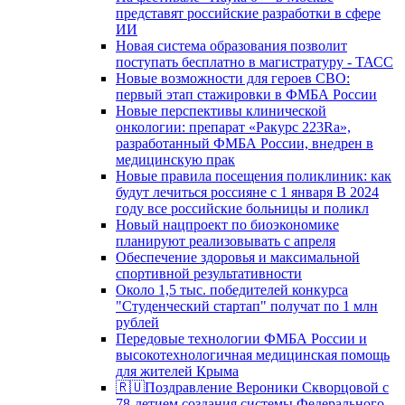
представят российские разработки в сфере
ИИ
Новая система образования позволит
поступать бесплатно в магистратуру - ТАСС
Новые возможности для героев СВО:
первый этап стажировки в ФМБА России
Новые перспективы клинической
онкологии: препарат «Ракурс 223Ra»,
разработанный ФМБА России, внедрен в
медицинскую прак
Новые правила посещения поликлиник: как
будут лечиться россияне с 1 января В 2024
году все российские больницы и поликл
Новый нацпроект по биоэкономике
планируют реализовывать с апреля
Обеспечение здоровья и максимальной
спортивной результативности
Около 1,5 тыс. победителей конкурса
"Студенческий стартап" получат по 1 млн
рублей
Передовые технологии ФМБА России и
высокотехнологичная медицинская помощь
для жителей Крыма
🇷🇺Поздравление Вероники Скворцовой с
78-летием создания системы Федерального