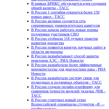
В рамках БРИКС обсуждается идея создания
общей валюты - ТАСС
В России 1 сентября откроется более 150
новых школ - ТАСС
В России активно создается сеть
современных университетских кампусов
В России начали работать новые нормы
поддержки участников СВО
В России отобрали 118 лучших практик
развития донорства
В России появится конкурс научных работ в
области медицины
В России разрабатывают способ защиты
реакторов АЭС - РИА Новости
В России разработали более эффективные
монокристаллы для диагностики рака - РИА
Новости
В России разработали систему связи для
подводных и подземных объектов - ТАСС
В России создали онлайн-платформу для
сравнения точности моделей укладки ДНК -
ТАСС
В России стартовал новый сезон
Всероссийской олимпиады студентов «Я —
профессионал»