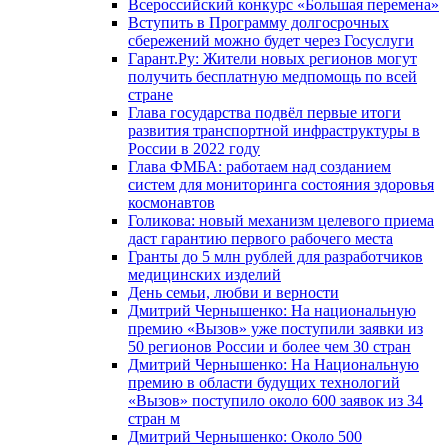
Всероссийский конкурс «Большая перемена»
Вступить в Программу долгосрочных
сбережений можно будет через Госуслуги
Гарант.Ру: Жители новых регионов могут
получить бесплатную медпомощь по всей
стране
Глава государства подвёл первые итоги
развития транспортной инфраструктуры в
России в 2022 году
Глава ФМБА: работаем над созданием
систем для мониторинга состояния здоровья
космонавтов
Голикова: новый механизм целевого приема
даст гарантию первого рабочего места
Гранты до 5 млн рублей для разработчиков
медицинских изделий
День семьи, любви и верности
Дмитрий Чернышенко: На национальную
премию «Вызов» уже поступили заявки из
50 регионов России и более чем 30 стран
Дмитрий Чернышенко: На Национальную
премию в области будущих технологий
«Вызов» поступило около 600 заявок из 34
стран м
Дмитрий Чернышенко: Около 500