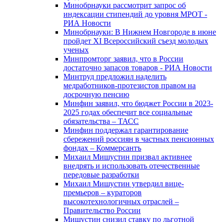
Минобрнауки рассмотрит запрос об
индексации стипендий до уровня МРОТ -
РИА Новости
Минобрнауки: В Нижнем Новгороде в июне
пройдет XI Всероссийский съезд молодых
ученых
Минпромторг заявил, что в России
достаточно запасов товаров - РИА Новости
Минтруд предложил наделить
медработников-протезистов правом на
досрочную пенсию
Минфин заявил, что бюджет России в 2023-
2025 годах обеспечит все социальные
обязательства – ТАСС
Минфин поддержал гарантирование
сбережений россиян в частных пенсионных
фондах – Коммерсантъ
Михаил Мишустин призвал активнее
внедрять и использовать отечественные
передовые разработки
Михаил Мишустин утвердил вице-
премьеров – кураторов
высокотехнологичных отраслей –
Правительство России
Мишустин снизил ставку по льготной