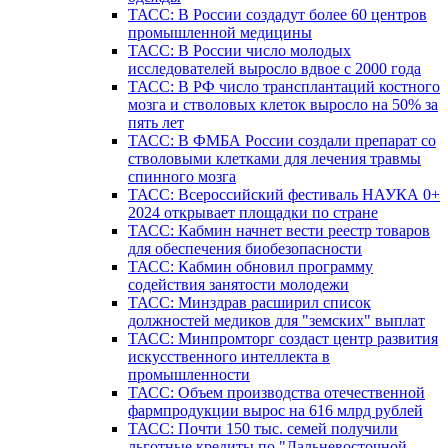
ТАСС: В России создадут более 60 центров
промышленной медицины
ТАСС: В России число молодых
исследователей выросло вдвое с 2000 года
ТАСС: В РФ число трансплантаций костного
мозга и стволовых клеток выросло на 50% за
пять лет
ТАСС: В ФМБА России создали препарат со
стволовыми клетками для лечения травмы
спинного мозга
ТАСС: Всероссийский фестиваль НАУКА 0+
2024 открывает площадки по стране
ТАСС: Кабмин начнет вести реестр товаров
для обеспечения биобезопасности
ТАСС: Кабмин обновил программу
содействия занятости молодежи
ТАСС: Минздрав расширил список
должностей медиков для "земских" выплат
ТАСС: Минпромторг создаст центр развития
искусственного интеллекта в
промышленности
ТАСС: Объем производства отечественной
фармпродукции вырос на 616 млрд рублей
ТАСС: Почти 150 тыс. семей получили
льготные кредиты по "Дальневосточной