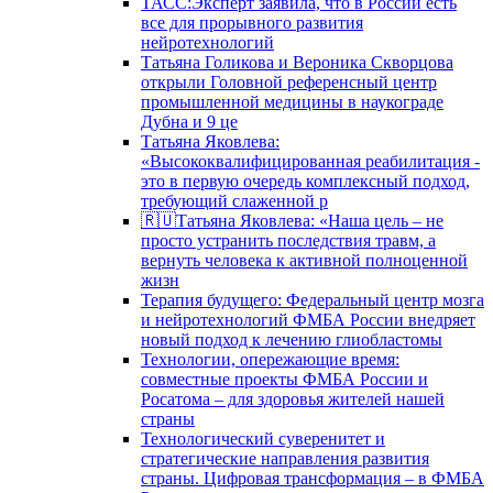
ТАСС:Эксперт заявила, что в России есть
все для прорывного развития
нейротехнологий
Татьяна Голикова и Вероника Скворцова
открыли Головной референсный центр
промышленной медицины в наукограде
Дубна и 9 це
Татьяна Яковлева:
«Высококвалифицированная реабилитация -
это в первую очередь комплексный подход,
требующий слаженной р
🇷🇺Татьяна Яковлева: «Наша цель – не
просто устранить последствия травм, а
вернуть человека к активной полноценной
жизн
Терапия будущего: Федеральный центр мозга
и нейротехнологий ФМБА России внедряет
новый подход к лечению глиобластомы
Технологии, опережающие время:
совместные проекты ФМБА России и
Росатома – для здоровья жителей нашей
страны
Технологический суверенитет и
стратегические направления развития
страны. Цифровая трансформация – в ФМБА