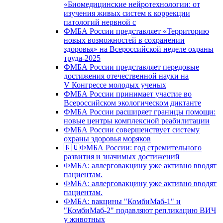
«Биомедицинские нейротехнологии: от
изучения живых систем к коррекции
патологий нервной с
ФМБА России представляет «Территорию
новых возможностей в сохранении
здоровья» на Всероссийской неделе охраны
труда-2025
ФМБА России представляет передовые
достижения отечественной науки на
V Конгрессе молодых ученых
ФМБА России принимает участие во
Всероссийском экологическом диктанте
ФМБА России расширяет границы помощи:
новые центры комплексной реабилитации
ФМБА России совершенствует систему
охраны здоровья моряков
🇷🇺ФМБА России: год стремительного
развития и значимых достижений
ФМБА: аллерговакцину уже активно вводят
пациентам.
ФМБА: аллерговакцину уже активно вводят
пациентам.
ФМБА: вакцины "КомбиМаб-1" и
"КомбиМаб-2" подавляют репликацию ВИЧ
у животных