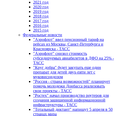
2021 год
2020 год
2019 год
2018 год
2017 год
2016 год
2015 год
Федеральные новости
"Аэрофлот" ввел пенсионный тариф на
рейсах из Москвы, Санкт-Петербурга и
Красноярска - ТАСС
"Аэрофлот" снизил стоимость
субсидируемых авиабилетов в ДФО на 25% -
ТАСС
"Круг добра" будет закупать еще один
препарат для детей двух-пяти лет с
муковисцидозом
"Россия - страна возможностей" планирует
помочь молодежи Донбасса реализовать
свои проекты - ТАСС
"Ростех" начал производство роутеров для
создания защищенной информационной
инфраструктуры - ТАСС
"Тотальный диктант" напишут 5 апреля в 50
странах мира