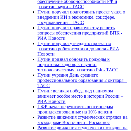
обеспечение обороноспособности РФ и
развитие науки - ТАСС
Путин поручил подготовить проект указа о
внедрении ИИ в экономике, соцсфере,
госуправлении - ТАСС
Путин поручил правительству решить
вопросы обеспечения предприятий ВПК -
РИА Новости
Путин поручил утвердить проект по
развитию робототехники до июля - РИА
Новости
Путин призвал обновить подходы к
подготовке кадров, к научно-
технологическому развитию РФ - ТАСС
Путин учредил День среднего
профессионального образования 2 октября –
ТАСС
Путин: великая победа над нацизмом
занимает особое место в истории России –
РИА Новости
ПФР начал перечислять пенсионерам
проиндексированные на 10% пенсии
Развитие движения студенческих отрядов на
космодроме Восточный - Роскосмос
Развитие движения студенческих отрядов на