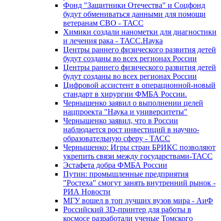
Фонд "Защитники Отечества" и Соцфонд
будут обмениваться данными для помощи
ветеранам СВО - ТАСС
Химики создали нанометки для диагностики
и лечения рака - ТАСС.Наука
Центры раннего физического развития детей
будут созданы во всех регионах России
Центры раннего физического развития детей
будут созданы во всех регионах России
Цифровой ассистент в операционной-новый
стандарт в хирургии ФМБА России.
Чернышенко заявил о выполнении целей
нацпроекта "Наука и университеты"
Чернышенко заявил, что в России
наблюдается рост инвестиций в научно-
образовательную сферу - ТАСС
Чернышенко: Игры стран БРИКС позволяют
укрепить связи между государствами-ТАСС
Эстафета добра ФМБА России
Путин: промышленные предприятия
"Ростеха" смогут занять внутренний рынок -
РИА Новости
МГУ вошел в топ лучших вузов мира - АиФ
Российский 3D-принтер для работы в
космосе разработали ученые Томского