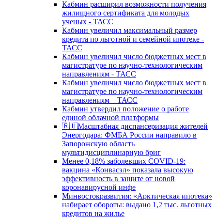
Кабмин расширил возможности получения
жилищного сертификата для молодых
ученых - ТАСС
Кабмин увеличил максимальный размер
кредита по льготной и семейной ипотеке -
ТАСС
Кабмин увеличил число бюджетных мест в
магистратуре по научно-технологическим
направлениям - ТАСС
Кабмин увеличил число бюджетных мест в
магистратуре по научно-технологическим
направлениям – ТАСС
Кабмин утвердил положение о работе
единой облачной платформы
🇷🇺Масштабная диспансеризация жителей
Энергодара: ФМБА России направило в
Запорожскую область
мультидисциплинарную бриг
Менее 0,18% заболевших COVID-19:
вакцина «Конвасэл» показала высокую
эффективность в защите от новой
коронавирусной инфе
Минвостокразвития: «Арктическая ипотека»
набирает обороты: выдано 1,2 тыс. льготных
кредитов на жилье