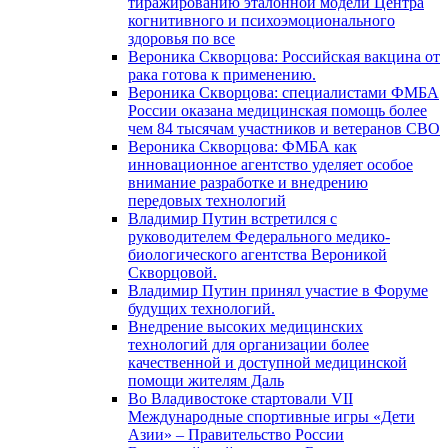
тиражированию эталонной модели Центра
когнитивного и психоэмоционального
здоровья по все
Вероника Скворцова: Российская вакцина от
рака готова к применению.
Вероника Скворцова: специалистами ФМБА
России оказана медицинская помощь более
чем 84 тысячам участников и ветеранов СВО
Вероника Скворцова: ФМБА как
инновационное агентство уделяет особое
внимание разработке и внедрению
передовых технологий
Владимир Путин встретился с
руководителем Федерального медико-
биологического агентства Вероникой
Скворцовой.
Владимир Путин принял участие в Форуме
будущих технологий.
Внедрение высоких медицинских
технологий для организации более
качественной и доступной медицинской
помощи жителям Даль
Во Владивостоке стартовали VII
Международные спортивные игры «Дети
Азии» – Правительство России