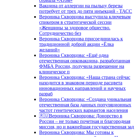
сериала «Атом»
Вакцина от аллергии на пыльцу березы
потребует от трех до пяти инъекций - ТАСС
Вероника Скворцова выступила ключевым
спикером в стратегической сессии
«Женщины за здоровое общество.
Сотрудничество без
Вероника Скворцова присоединилась к
традиционной доброй акции «Ёлка
желаний»
Вероника Скворцова: «Ещё одна
отечественная онковакцина, разработанная
ФМБА России, получила разрешение на
клиническое п
Вероника Скворцова: «Наша страна сейчас
находится в знаковом периоде расцвета
инновационных направлений и научных
разраб
Вероника Скворцова: «Создана уникальная
отечественная база данных популяционных
частот генетических вариантов населения
🇷🇺Вероника Скворцова: Донорство в
России – не только почетная и благородная
миссия, но и важнейшая государственная зад
Вероника Скворцова: Мы готовы к