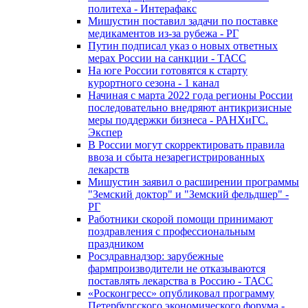
политеха - Интерафакс
Мишустин поставил задачи по поставке
медикаментов из-за рубежа - РГ
Путин подписал указ о новых ответных
мерах России на санкции - ТАСС
На юге России готовятся к старту
курортного сезона - 1 канал
Начиная с марта 2022 года регионы России
последовательно внедряют антикризисные
меры поддержки бизнеса - РАНХиГС.
Экспер
В России могут скорректировать правила
ввоза и сбыта незарегистрированных
лекарств
Мишустин заявил о расширении программы
"Земский доктор" и "Земский фельдшер" -
РГ
Работники скорой помощи принимают
поздравления с профессиональным
праздником
Росздравнадзор: зарубежные
фармпроизводители не отказываются
поставлять лекарства в Россию - ТАСС
«Росконгресс» опубликовал программу
Петербургского экономического форума -