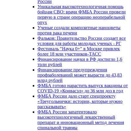
России
Уникальная высокотехнологичная помощь
бойцам СВО: врачи ФМБА России провели
первую в стране операцию неоперабельной
опух
Ученые создали композитные наноцветы
против рака печени
Фальков: Правительство России создает все
условия для работы молодых ученых - РГ
Фестиваль "Наука 0+" в Москве привлек
более 18 млн участников-ТАСС
Финансирование науки в РФ достигло 1,6
трлн рублей
Финансирование предупреждения
профзаболеваний может вырасти до 43,83
млрд рублей
ФМБА готово нарастить выпуск вакцины от
COVID-19 «Конвасэл» до 36 млн доз в год
ФМБА России дало старт спецпроекту
«Треугольнички: истории, которые нужно
рассказывать»
ФМБА России запатентовало
высокотехнологичный лекарственный
препарат и инновационный метод лечения
спинальной травмы