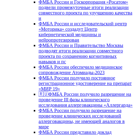
ФМБА России и Госкорпорация «Росатом»
подвели промежуточные итоги реализации
совместного проекта по улучшению качества
и
ФМБА России и исследовательский центр
«Моторика» создадут Центр
кибернетической медицины и
нейропротезирован
ФМБА России и Правительство Москвы
подводят итоги реализации совместного
проекта по сохранению когнитивных
навыков и пс
ФМБА России обеспечило медицинское
сопровождение Атомиады-2023
ФМБА России получило постоянное
регистрационное удостоверение на препарат
«МИР 19»
🇷🇺ФМБА России получило разрешение на
проведение III фазы клинического
исследования аллерговакцины «Аллергарда»
ФМБА России получило разрешение на
проведение клинических исследований
аллерговакцины, не имеющей аналогов в
мире
ФМБА России представило доклад