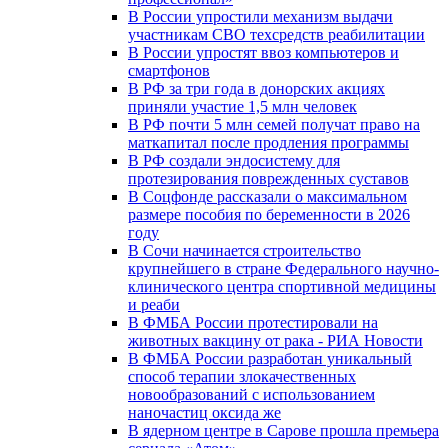
В России упростили механизм выдачи
участникам СВО техсредств реабилитации
В России упростят ввоз компьютеров и
смартфонов
В РФ за три года в донорских акциях
приняли участие 1,5 млн человек
В РФ почти 5 млн семей получат право на
маткапитал после продления программы
В РФ создали эндосистему для
протезирования поврежденных суставов
В Соцфонде рассказали о максимальном
размере пособия по беременности в 2026
году
В Сочи начинается строительство
крупнейшего в стране Федерального научно-
клинического центра спортивной медицины
и реаби
В ФМБА России протестировали на
животных вакцину от рака - РИА Новости
В ФМБА России разработан уникальный
способ терапии злокачественных
новообразований с использованием
наночастиц оксида же
В ядерном центре в Сарове прошла премьера