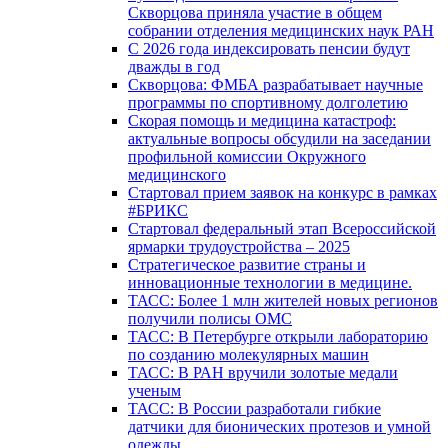
Скворцова приняла участие в общем
собрании отделения медицинских наук РАН
С 2026 года индексировать пенсии будут
дважды в год
Скворцова: ФМБА разрабатывает научные
программы по спортивному долголетию
Скорая помощь и медицина катастроф:
актуальные вопросы обсудили на заседании
профильной комиссии Окружного
медицинского
Стартовал прием заявок на конкурс в рамках
#БРИКС
Стартовал федеральный этап Всероссийской
ярмарки трудоустройства – 2025
Стратегическое развитие страны и
инновационные технологии в медицине.
ТАСС: Более 1 млн жителей новых регионов
получили полисы ОМС
ТАСС: В Петербурге открыли лабораторию
по созданию молекулярных машин
ТАСС: В РАН вручили золотые медали
ученым
ТАСС: В России разработали гибкие
датчики для бионических протезов и умной
одежды