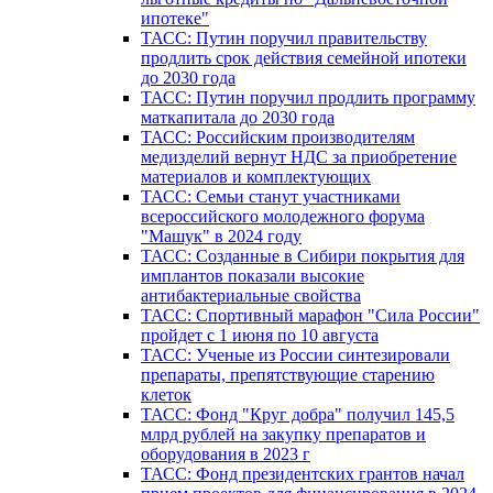
ипотеке"
ТАСС: Путин поручил правительству
продлить срок действия семейной ипотеки
до 2030 года
ТАСС: Путин поручил продлить программу
маткапитала до 2030 года
ТАСС: Российским производителям
медизделий вернут НДС за приобретение
материалов и комплектующих
ТАСС: Семьи станут участниками
всероссийского молодежного форума
"Машук" в 2024 году
ТАСС: Созданные в Сибири покрытия для
имплантов показали высокие
антибактериальные свойства
ТАСС: Спортивный марафон "Сила России"
пройдет с 1 июня по 10 августа
ТАСС: Ученые из России синтезировали
препараты, препятствующие старению
клеток
ТАСС: Фонд "Круг добра" получил 145,5
млрд рублей на закупку препаратов и
оборудования в 2023 г
ТАСС: Фонд президентских грантов начал