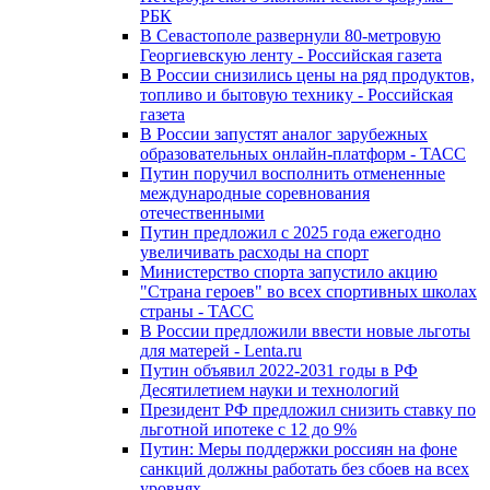
РБК
В Севастополе развернули 80-метровую
Георгиевскую ленту - Российская газета
В России снизились цены на ряд продуктов,
топливо и бытовую технику - Российская
газета
В России запустят аналог зарубежных
образовательных онлайн-платформ - ТАСС
Путин поручил восполнить отмененные
международные соревнования
отечественными
Путин предложил с 2025 года ежегодно
увеличивать расходы на спорт
Министерство спорта запустило акцию
"Страна героев" во всех спортивных школах
страны - ТАСС
В России предложили ввести новые льготы
для матерей - Lenta.ru
Путин объявил 2022-2031 годы в РФ
Десятилетием науки и технологий
Президент РФ предложил снизить ставку по
льготной ипотеке с 12 до 9%
Путин: Меры поддержки россиян на фоне
санкций должны работать без сбоев на всех
уровнях