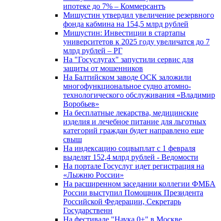
ипотеке до 7% – Коммерсантъ
Мишустин утвердил увеличение резервного
фонда кабмина на 154,5 млрд рублей
Мишустин: Инвестиции в стартапы
университетов к 2025 году увеличатся до 7
млрд рублей – РГ
На "Госуслугах" запустили сервис для
защиты от мошенников
На Балтийском заводе ОСК заложили
многофункциональное судно атомно-
технологического обслуживания «Владимир
Воробьев»
На бесплатные лекарства, медицинские
изделия и лечебное питание для льготных
категорий граждан будет направлено еще
свыш
На индексацию соцвыплат с 1 февраля
выделят 152,4 млрд рублей - Ведомости
На портале Госуслуг идет регистрация на
«Лыжню России»
На расширенном заседании коллегии ФМБА
России выступил Помощник Президента
Российской Федерации, Секретарь
Государственн
На фестивале "Наука 0+" в Москве