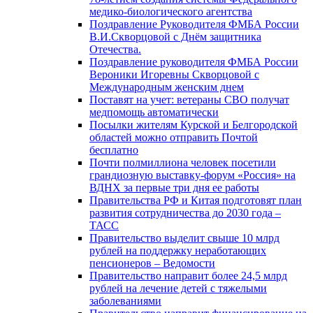
медико-биологического агентства
Поздравление Руководителя ФМБА России
В.И.Скворцовой с Днём защитника
Отечества.
Поздравление руководителя ФМБА России
Вероники Игоревны Скворцовой с
Международным женским днем
Поставят на учет: ветераны СВО получат
медпомощь автоматически
Посылки жителям Курской и Белгородской
областей можно отправить Почтой
бесплатно
Почти полмиллиона человек посетили
грандиозную выставку-форум «Россия» на
ВДНХ за первые три дня ее работы
Правительства РФ и Китая подготовят план
развития сотрудничества до 2030 года –
ТАСС
Правительство выделит свыше 10 млрд
рублей на поддержку неработающих
пенсионеров – Ведомости
Правительство направит более 24,5 млрд
рублей на лечение детей с тяжелыми
заболеваниями