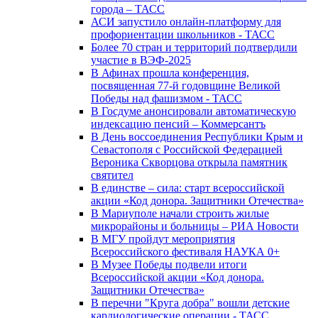
города – ТАСС
АСИ запустило онлайн-платформу для
профориентации школьников - ТАСС
Более 70 стран и территорий подтвердили
участие в ВЭФ-2025
В Афинах прошла конференция,
посвященная 77-й годовщине Великой
Победы над фашизмом - ТАСС
В Госдуме анонсировали автоматическую
индексацию пенсий – Коммерсантъ
В День воссоединения Республики Крым и
Севастополя с Российской Федерацией
Вероника Скворцова открыла памятник
святител
В единстве – сила: старт всероссийской
акции «Код донора. Защитники Отечества»
В Мариуполе начали строить жилые
микрорайоны и больницы – РИА Новости
В МГУ пройдут мероприятия
Всероссийского фестиваля НАУКА 0+
В Музее Победы подвели итоги
Всероссийской акции «Код донора.
Защитники Отечества»
В перечни "Круга добра" вошли детские
кардиологические операции - ТАСС