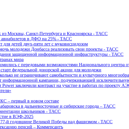
х из Москвы, Санкт-Петербурга и Красноярска - ТАСС
х авиабилетов в ДФО на 25% - ТАСС
т для детей двух-пяти лет с муковисцидозом
омочь молодежи Донбасса реализовать свои проекты - ТАСС
создания защищенной информационной инфраструктуры - ТАСС
странах мира
акомились с передовыми возможностями Национального центра
старт федеральной донорской акции для молодежи
олько не ограничивают самобытности и культурного многообраз
т информационной кампании, подчеркивающей исключительную
r Power заключили контракт на участие в работах по проекту А
ателя»
ИКС – первый в новом составе
абаровска в дальневосточные и сибирские города – ТАСС
риентации школьников - ТАСС
астие в ВЭФ-2025
 77-й годовщине Великой Победы над фашизмом - ТАСС
дексацию пенсий – Коммерсантъ