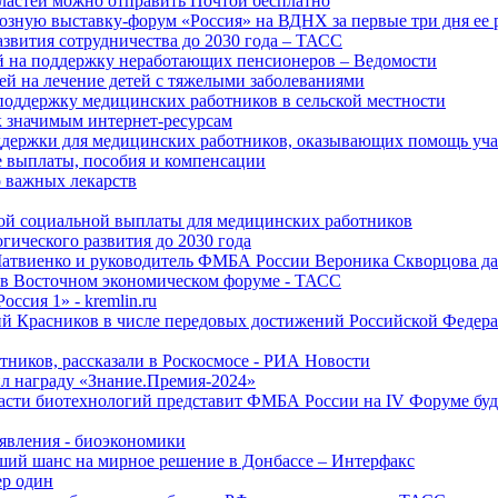
ластей можно отправить Почтой бесплатно
озную выставку-форум «Россия» на ВДНХ за первые три дня ее 
азвития сотрудничества до 2030 года – ТАСС
й на поддержку неработающих пенсионеров – Ведомости
лей на лечение детей с тяжелыми заболеваниями
поддержку медицинских работников в сельской местности
к значимым интернет-ресурсам
оддержки для медицинских работников, оказывающих помощь у
 выплаты, пособия и компенсации
 важных лекарств
ой социальной выплаты для медицинских работников
ического развития до 2030 года
Матвиенко и руководитель ФМБА России Вероника Скворцова д
е в Восточном экономическом форуме - ТАСС
ссия 1» - kremlin.ru
ий Красников в числе передовых достижений Российской Федера
тников, рассказали в Роскосмосе - РИА Новости
 награду «Знание.Премия-2024»
асти биотехнологий представит ФМБА России на IV Форуме бу
явления - биоэкономики
ший шанс на мирное решение в Донбассе – Интерфакс
ер один