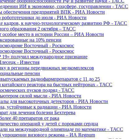
печение обороноспособности РФ и развитие науки - ТАСС
недрении ИИ в экономике, соцсфере, госуправлении - ТАСС
сы обеспечения предприятий ВПК - РИА Новости
ю робототехники до июля - РИА Новости
е кадров, к научно-технологическому развитию РФ - ТАСС
ного образования 2 октября – ТАСС
т особое место в истории России – РИА Новости
ексированные на 10% пенсии
космодроме Восточный - Роскосмос
космодроме Восточный - Роскосмос
 19» получил международное признание
Плесецк - Известия
упку в регионы передвижных медкомплексов
социальные пенсии
о выпускаемых радиофармпрепаратов с 11 до 25
 китайского реактора на быстрых нейтронах - ТАСС
космических пусков подряд - ТАСС
пьютером силой мысли - РИА Новости
алы для высокоточных детекторов - РИА Новости
на, устойчивые к радиации - РИА Новости
рат для лечения болезни Бехтерева
олее 40 препаратов от рака
личество операций у детей с пороками сердца
дали на международной олимпиаде по математике - ТАСС
 об упрощении визового режима – ИА Regnum