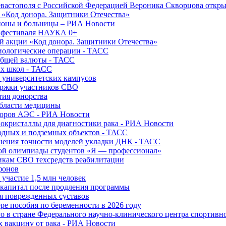
вастополя с Российской Федерацией Вероника Скворцова откры
и «Код донора. Защитники Отечества»
йоны и больницы – РИА Новости
о фестиваля НАУКА 0+
й акции «Код донора. Защитники Отечества»
диологические операции - ТАСС
общей валюты - ТАСС
ых школ - ТАСС
х университетских кампусов
ержки участников СВО
тия донорства
области медицины
торов АЭС - РИА Новости
нокристаллы для диагностики рака - РИА Новости
водных и подземных объектов - ТАСС
внения точности моделей укладки ДНК - ТАСС
кой олимпиады студентов «Я — профессионал»
икам СВО техсредств реабилитации
фонов
 участие 1,5 млн человек
ткапитал после продления программы
ия поврежденных суставов
ре пособия по беременности в 2026 году
о в стране Федерального научно-клинического центра спортивн
 вакцину от рака - РИА Новости