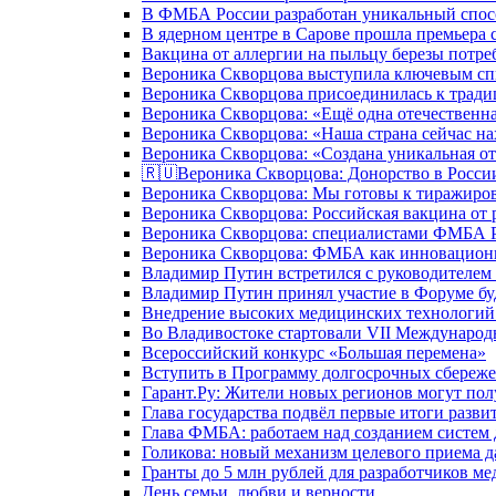
В ФМБА России разработан уникальный спосо
В ядерном центре в Сарове прошла премьера 
Вакцина от аллергии на пыльцу березы потре
Вероника Скворцова выступила ключевым спи
Вероника Скворцова присоединилась к трад
Вероника Скворцова: «Ещё одна отечественна
Вероника Скворцова: «Наша страна сейчас на
Вероника Скворцова: «Создана уникальная от
🇷🇺Вероника Скворцова: Донорство в России 
Вероника Скворцова: Мы готовы к тиражиров
Вероника Скворцова: Российская вакцина от 
Вероника Скворцова: специалистами ФМБА Ро
Вероника Скворцова: ФМБА как инновационно
Владимир Путин встретился с руководителем
Владимир Путин принял участие в Форуме бу
Внедрение высоких медицинских технологий 
Во Владивостоке стартовали VII Международ
Всероссийский конкурс «Большая перемена»
Вступить в Программу долгосрочных сбереже
Гарант.Ру: Жители новых регионов могут пол
Глава государства подвёл первые итоги разви
Глава ФМБА: работаем над созданием систем 
Голикова: новый механизм целевого приема д
Гранты до 5 млн рублей для разработчиков м
День семьи, любви и верности