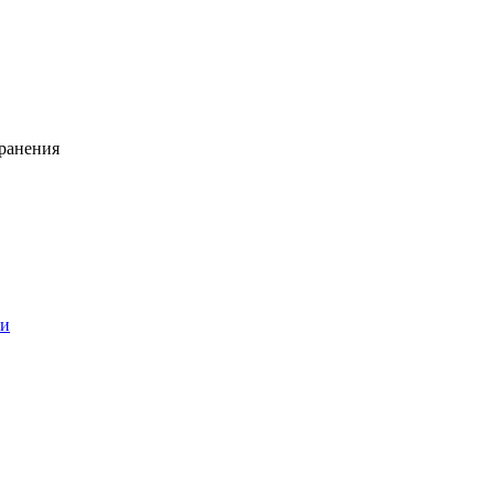
ранения
ии