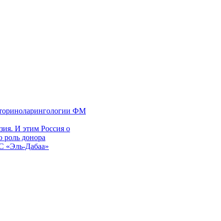
 оториноларингологии ФМ
ия. И этим Россия о
 роль донора
ЭС «Эль-Дабаа»