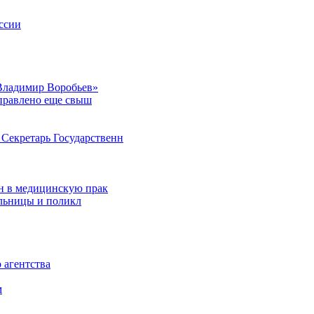
ссии
Владимир Воробьев»
аправлено еще свыш
Секретарь Государственн
н в медицинскую прак
ольницы и поликл
 агентства
м