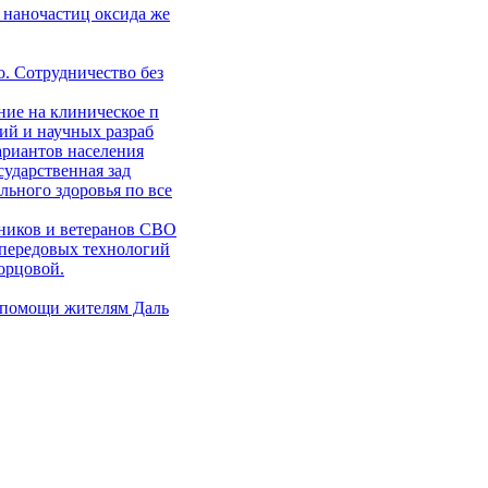
 наночастиц оксида же
. Сотрудничество без
ние на клиническое п
ий и научных разраб
ариантов населения
сударственная зад
ьного здоровья по все
ников и ветеранов СВО
 передовых технологий
орцовой.
 помощи жителям Даль