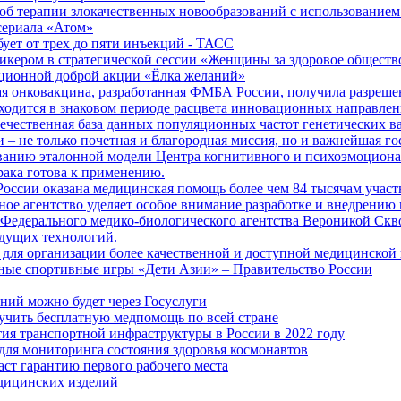
б терапии злокачественных новообразований с использованием
сериала «Атом»
бует от трех до пяти инъекций - ТАСС
кером в стратегической сессии «Женщины за здоровое общество
иционной доброй акции «Ёлка желаний»
я онковакцина, разработанная ФМБА России, получила разреше
ходится в знаковом периоде расцвета инновационных направлен
ечественная база данных популяционных частот генетических в
– не только почетная и благородная миссия, но и важнейшая го
анию эталонной модели Центра когнитивного и психоэмоционал
рака готова к применению.
ссии оказана медицинская помощь более чем 84 тысячам участ
е агентство уделяет особое внимание разработке и внедрению
 Федерального медико-биологического агентства Вероникой Скв
дущих технологий.
для организации более качественной и доступной медицинской
ные спортивные игры «Дети Азии» – Правительство России
ний можно будет через Госуслуги
учить бесплатную медпомощь по всей стране
тия транспортной инфраструктуры в России в 2022 году
для мониторинга состояния здоровья космонавтов
аст гарантию первого рабочего места
едицинских изделий