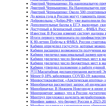
Дмитрий Чернышенко: На национальную преми
Дмитрий Чернышенко: На Национальную преми
Дмитрий Чернышенко: Около 500 спортивных 
До конца года в России могут узаконить произ
Добровольцы «Добро.РФ» уже выполнили боле
Дополнительные баллы к ЕГЭ, выходные, скид
Доступный и безопасный спорт – ФМБА Росс
Известия: В России изменят систему надзора
Итоги первого чемпионата по профмастерств
К 80-летию Победы в ФМБА России стартовал
Кабмин определил госуслуги, которые можно
Кабмин расширил возможности получения жи
Кабмин увеличил максимальный размер креди
Кабмин увеличил число бюджетных мест в ма
Кабмин увеличил число бюджетных мест в ма
Кабмин утвердил положение о работе единой
🇷🇺Масштабная диспансеризация жителей Э
Менее 0,18% заболевших COVID-19: вакцина 
Минвостокразвития: «Арктическая ипотека» н
Минобрнауки рассмотрит запрос об индекса
Минобрнауки: В Нижнем Новгороде в июне п
Минпромторг заявил, что в России достаточн
Минтруд предложил наделить медработников-
Минфин заявил, что бюджет России в 2023-20
Минфин поддержал гарантирование сбережен