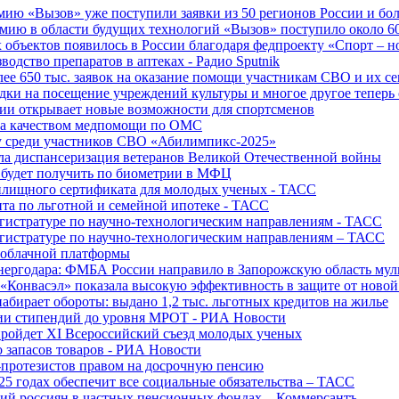
ю «Вызов» уже поступили заявки из 50 регионов России и боле
ю в области будущих технологий «Вызов» поступило около 600
объектов появилось в России благодаря федпроекту «Спорт – 
водство препаратов в аптеках - Радио Sputnik
е 650 тыс. заявок на оказание помощи участникам СВО и их с
ки на посещение учреждений культуры и многое другое теперь 
ии открывает новые возможности для спортсменов
 за качеством медпомощи по ОМС
у среди участников СВО «Абилимпикс-2025»
а диспансеризация ветеранов Великой Отечественной войны
 будет получить по биометрии в МФЦ
лищного сертификата для молодых ученых - ТАСС
та по льготной и семейной ипотеке - ТАСС
гистратуре по научно-технологическим направлениям - ТАСС
гистратуре по научно-технологическим направлениям – ТАСС
 облачной платформы
нергодара: ФМБА России направило в Запорожскую область му
«Конвасэл» показала высокую эффективность в защите от ново
абирает обороты: выдано 1,2 тыс. льготных кредитов на жилье
ции стипендий до уровня МРОТ - РИА Новости
ройдет XI Всероссийский съезд молодых ученых
о запасов товаров - РИА Новости
протезистов правом на досрочную пенсию
25 годах обеспечит все социальные обязательства – ТАСС
ий россиян в частных пенсионных фондах – Коммерсантъ