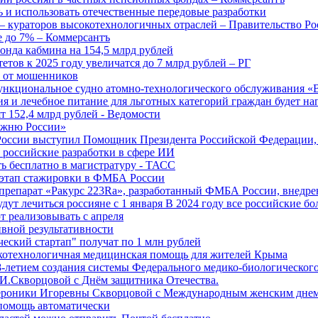
 и использовать отечественные передовые разработки
 кураторов высокотехнологичных отраслей – Правительство Ро
е до 7% – Коммерсантъ
онда кабмина на 154,5 млрд рублей
тов к 2025 году увеличатся до 7 млрд рублей – РГ
ы от мошенников
ункциональное судно атомно-технологического обслуживания «
ия и лечебное питание для льготных категорий граждан будет н
т 152,4 млрд рублей - Ведомости
Лыжню России»
оссии выступил Помощник Президента Российской Федерации, 
т российские разработки в сфере ИИ
ть бесплатно в магистратуру - ТАСС
 этап стажировки в ФМБА России
препарат «Ракурс 223Ra», разработанный ФМБА России, внедре
ут лечиться россияне с 1 января В 2024 году все российские б
 реализовывать с апреля
вной результативности
ческий стартап" получат по 1 млн рублей
отехнологичная медицинская помощь для жителей Крыма
-летием создания системы Федерального медико-биологического
И.Скворцовой с Днём защитника Отечества.
ероники Игоревны Скворцовой с Международным женским дне
дпомощь автоматически