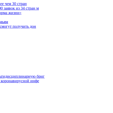
е чем 30 стран
 заявок из 34 стран м
норма жизни»
емьям
смогут получить дон
льтидисциплинарную бриг
й коронавирусной инфе