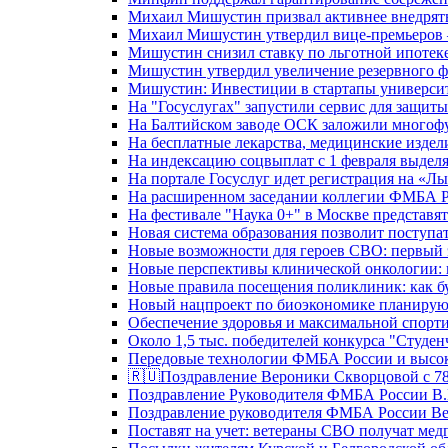
Михаил Мишустин призвал активнее внедрять
Михаил Мишустин утвердил вице-премьеров –
Мишустин снизил ставку по льготной ипотек
Мишустин утвердил увеличение резервного ф
Мишустин: Инвестиции в стартапы университе
На "Госуслугах" запустили сервис для защит
На Балтийском заводе ОСК заложили многоф
На бесплатные лекарства, медицинские издел
На индексацию соцвыплат с 1 февраля выделя
На портале Госуслуг идет регистрация на «
На расширенном заседании коллегии ФМБА Р
На фестивале "Наука 0+" в Москве представя
Новая система образования позволит поступа
Новые возможности для героев СВО: первый
Новые перспективы клинической онкологии: 
Новые правила посещения поликлиник: как буд
Новый нацпроект по биоэкономике планируют
Обеспечение здоровья и максимальной спорти
Около 1,5 тыс. победителей конкурса "Студен
Передовые технологии ФМБА России и высок
🇷🇺Поздравление Вероники Скворцовой с 78
Поздравление Руководителя ФМБА России В.
Поздравление руководителя ФМБА России В
Поставят на учет: ветераны СВО получат ме