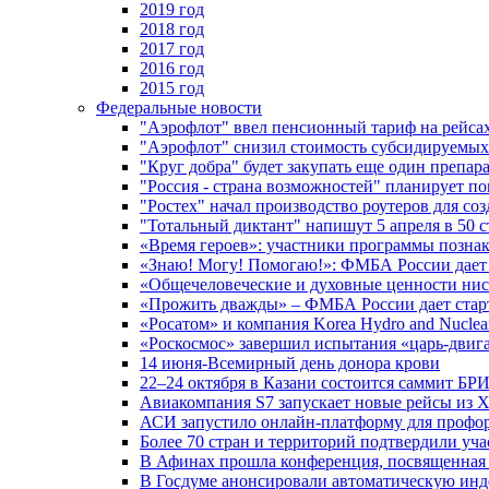
2019 год
2018 год
2017 год
2016 год
2015 год
Федеральные новости
"Аэрофлот" ввел пенсионный тариф на рейса
"Аэрофлот" снизил стоимость субсидируемы
"Круг добра" будет закупать еще один препара
"Россия - страна возможностей" планирует п
"Ростех" начал производство роутеров для 
"Тотальный диктант" напишут 5 апреля в 50 
«Время героев»: участники программы позн
«Знаю! Могу! Помогаю!»: ФМБА России дает 
«Общечеловеческие и духовные ценности ниск
«Прожить дважды» – ФМБА России дает стар
«Росатом» и компания Korea Hydro and Nuclea
«Роскосмос» завершил испытания «царь-двиг
14 июня-Всемирный день донора крови
22–24 октября в Казани состоится саммит БР
Авиакомпания S7 запускает новые рейсы из Х
АСИ запустило онлайн-платформу для профо
Более 70 стран и территорий подтвердили уч
В Афинах прошла конференция, посвященная
В Госдуме анонсировали автоматическую ин