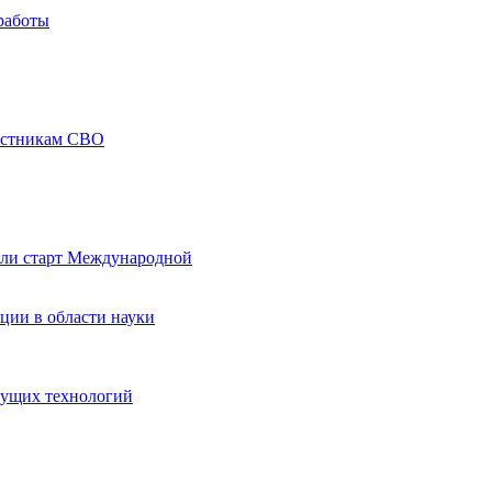
работы
частникам СВО
али старт Международной
ции в области науки
дущих технологий