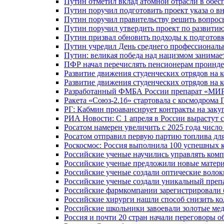
Путин отметил вклад атомной отрасли в обес
Путин поручил подготовить проект указа о в
Путин поручил правительству решить вопро
Путин поручил утвердить проект по развити
Путин призвал обновить подходы к подготовк
Путин учредил День среднего профессиональ
Путин: великая победа над нацизмом занимае
ПФР начал перечислять пенсионерам проинд
Развитие движения студенческих отрядов на 
Развитие движения студенческих отрядов на 
Разработанный ФМБА России препарат «МИР
Ракета «Союз-2.1б» стартовала с космодрома 
РГ: Кабмин проавансирует контракты на зак
РИА Новости: С 1 апреля в России вырастут 
Росатом намерен увеличить с 2025 года числ
Росатом отправил первую партию топлива для
Роскосмос: Россия выполнила 100 успешных 
Российские ученые научились управлять ком
Российские ученые предложили новые матери
Российские ученые создали оптические волок
Российские ученые создали уникальный препа
Российские фармкомпании зарегистрировали б
Российские хирурги нашли способ снизить ко
Российские школьники завоевали золотые ме
Россия и почти 20 стран начали переговоры