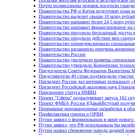
Посылки жителям Курской и Белгородской об
Почти полмиллиона человек посетили гранди
Правительства РФ и Китая подготовят план р
Правительство выделит свыше 10 млрд рубле
Правительство направит более 24,5 млрд руб
Правительство направит финансирование на 
Правительство продлило бесплатный доступ 
Правительство продлило действие мер соцп
Правительство проиндексировало социальные
Правительство расширило перечень жизненно
Правительство России
Правительство увеличило размеры специальн
Правительство утвердило Концепцию технолог
Председатель Совета Федерации Валентина 
Представители 40 стран подтвердили участи
Президент России дал интервью телеканалу «Ро
Президент Российской академии наук Геннад
Присвоение статуса НМИЦ
Проект "Сфера" подразумевает запуск 162 спу
Проект ФМБА России #ДавайВступай получил
Прорывные инновационные разработки в обл
Профилактика гриппа и ОРВИ
Путин заявил о формировании в мире нового 
Путин заявил, что РФ использовала бы малей
Путин назвал сбережение народа задачей ном