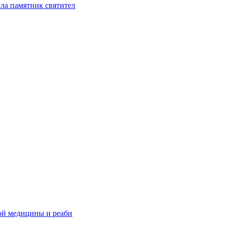
ла памятник святител
ой медицины и реаби