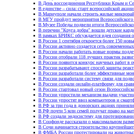
В День воссоединения Республики Крым и Се
В единстве – сила: старт всероссийской акци
В Мариуполе начали строить жилые микрора
В МГУ пройдут мероприятия Всероссийског
В Музее Победы подвели итоги Всероссийско
В перечни "Круга добра" вошли детские кар
В рамках БРИКС обсуждается идея создания 
В России 1 сентября откроется более 150 нов
В России активно создается сеть современны
В России начали работать новые нормы подд
В России отобрали 118 лучших практик разви
В России появится конкурс научных работ в 
В России разрабатывают способ защиты реак
В России разработали более эффективные мо
В России разработали систему связи для под
В России создали онлайн-платформу для сра
В России стартовал новый сезон Всероссийс
В России упростили механизм выдачи участн
В России упростят ввоз компьютеров и смарт
В РФ за три года в донорских акциях приняли
В РФ почти 5 млн семей получат право на ма
В РФ создали эндосистему для протезирован
В Соцфонде рассказали о максимальном разме
В Сочи начинается строительство крупнейшег
В ФМБА России протестировали на животных