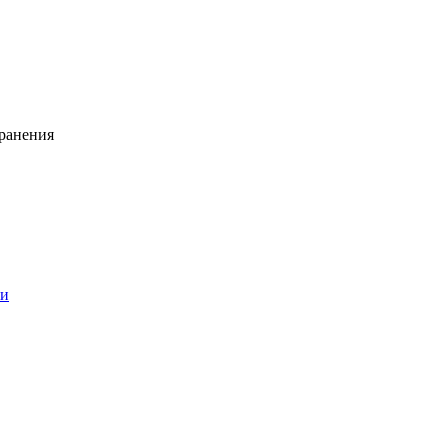
ранения
ии