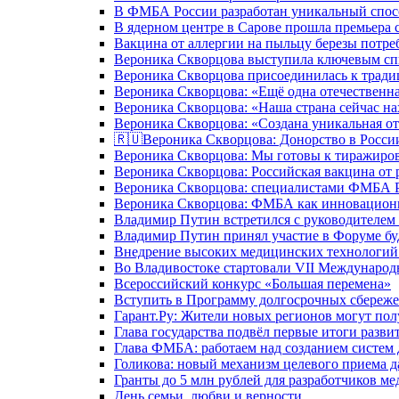
В ФМБА России разработан уникальный спосо
В ядерном центре в Сарове прошла премьера 
Вакцина от аллергии на пыльцу березы потре
Вероника Скворцова выступила ключевым спи
Вероника Скворцова присоединилась к трад
Вероника Скворцова: «Ещё одна отечественна
Вероника Скворцова: «Наша страна сейчас на
Вероника Скворцова: «Создана уникальная от
🇷🇺Вероника Скворцова: Донорство в России 
Вероника Скворцова: Мы готовы к тиражиров
Вероника Скворцова: Российская вакцина от 
Вероника Скворцова: специалистами ФМБА Ро
Вероника Скворцова: ФМБА как инновационно
Владимир Путин встретился с руководителем
Владимир Путин принял участие в Форуме бу
Внедрение высоких медицинских технологий 
Во Владивостоке стартовали VII Международ
Всероссийский конкурс «Большая перемена»
Вступить в Программу долгосрочных сбереже
Гарант.Ру: Жители новых регионов могут пол
Глава государства подвёл первые итоги разви
Глава ФМБА: работаем над созданием систем 
Голикова: новый механизм целевого приема д
Гранты до 5 млн рублей для разработчиков м
День семьи, любви и верности