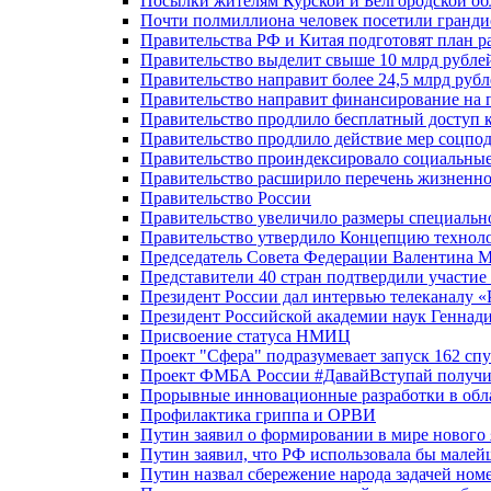
Посылки жителям Курской и Белгородской об
Почти полмиллиона человек посетили гранди
Правительства РФ и Китая подготовят план р
Правительство выделит свыше 10 млрд рубле
Правительство направит более 24,5 млрд руб
Правительство направит финансирование на 
Правительство продлило бесплатный доступ 
Правительство продлило действие мер соцп
Правительство проиндексировало социальные
Правительство расширило перечень жизненно
Правительство России
Правительство увеличило размеры специальн
Правительство утвердило Концепцию технолог
Председатель Совета Федерации Валентина 
Представители 40 стран подтвердили участи
Президент России дал интервью телеканалу «Ро
Президент Российской академии наук Геннад
Присвоение статуса НМИЦ
Проект "Сфера" подразумевает запуск 162 спу
Проект ФМБА России #ДавайВступай получил
Прорывные инновационные разработки в обл
Профилактика гриппа и ОРВИ
Путин заявил о формировании в мире нового 
Путин заявил, что РФ использовала бы малей
Путин назвал сбережение народа задачей ном