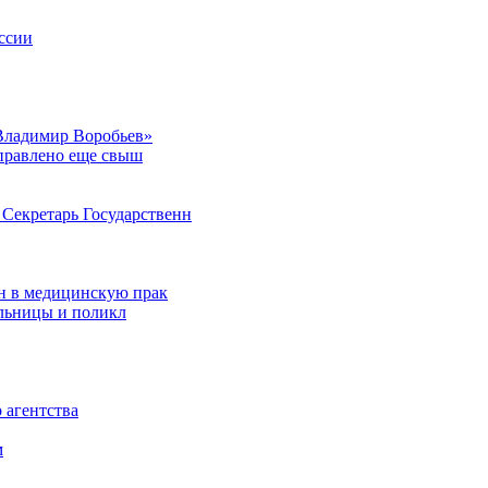
ссии
Владимир Воробьев»
аправлено еще свыш
Секретарь Государственн
н в медицинскую прак
ольницы и поликл
 агентства
м