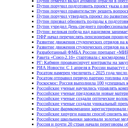
Путин отметил вклад атомной отрасли в обес
Путин поручил подготовить проект указа о в
Путин поручил правительству решить вопро
Путин поручил утвердить проект по развити
Путин призвал обновить подходы к подготовк
Путин учредил День среднего профессиональ
Путин: великая победа над нацизмом занимае
ПФР начал перечислять пенсионерам проинд
Развитие движения студенческих отрядов на 
Развитие движения студенческих отрядов на 
Разработанный ФМБА России препарат «МИР
Ракета «Союз-2.1б» стартовала с космодрома 
РГ: Кабмин проавансирует контракты на зак
РИА Новости: С 1 апреля в России вырастут 
Росатом намерен увеличить с 2025 года числ
Росатом отправил первую партию топлива для
Роскосмос: Россия выполнила 100 успешных 
Российские ученые научились управлять ком
Российские ученые предложили новые матери
Российские ученые создали оптические волок
Российские ученые создали уникальный препа
Российские фармкомпании зарегистрировали б
Российские хирурги нашли способ снизить ко
Российские школьники завоевали золотые ме
Россия и почти 20 стран начали переговоры