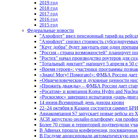
2019 год
2018 год
2017 год
2016 год
2015 год
Федеральные новости
"Аэрофлот" ввел пенсионный тариф на рейса
"Аэрофлот" снизил стоимость субсидируемы
"Круг добра" будет закупать еще один препара
"Россия - страна возможностей" планирует п
"Ростех" начал производство роутеров для 
"Тотальный диктант" напишут 5 апреля в 50 
«Время героев»: участники программы позн
«Знаю! Могу! Помогаю!»: ФМБА России дает 
«Общечеловеческие и духовные ценности ниск
«Прожить дважды» – ФМБА России дает стар
«Росатом» и компания Korea Hydro and Nuclea
«Роскосмос» завершил испытания «царь-двиг
14 июня-Всемирный день донора крови
22–24 октября в Казани состоится саммит БР
Авиакомпания S7 запускает новые рейсы из Х
АСИ запустило онлайн-платформу для профо
Более 70 стран и территорий подтвердили уч
В Афинах прошла конференция, посвященная
В Госдуме анонсировали автоматическую ин