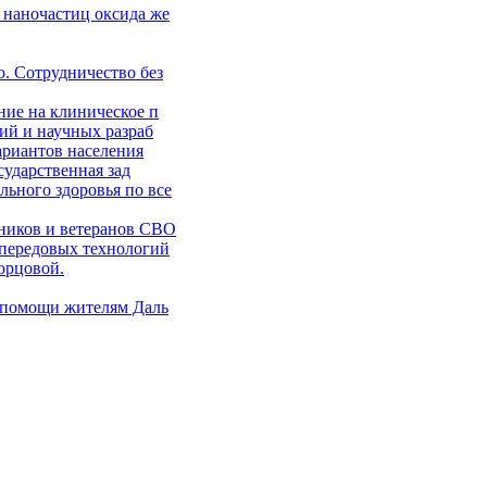
 наночастиц оксида же
. Сотрудничество без
ние на клиническое п
ий и научных разраб
ариантов населения
сударственная зад
ьного здоровья по все
ников и ветеранов СВО
 передовых технологий
орцовой.
 помощи жителям Даль