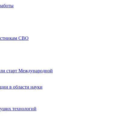
работы
частникам СВО
али старт Международной
ции в области науки
дущих технологий