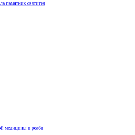
ла памятник святител
ой медицины и реаби