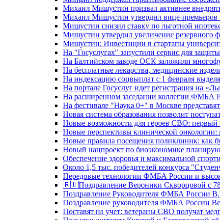
Михаил Мишустин призвал активнее внедрять
Михаил Мишустин утвердил вице-премьеров –
Мишустин снизил ставку по льготной ипотек
Мишустин утвердил увеличение резервного ф
Мишустин: Инвестиции в стартапы университе
На "Госуслугах" запустили сервис для защит
На Балтийском заводе ОСК заложили многоф
На бесплатные лекарства, медицинские издел
На индексацию соцвыплат с 1 февраля выделя
На портале Госуслуг идет регистрация на «
На расширенном заседании коллегии ФМБА Р
На фестивале "Наука 0+" в Москве представя
Новая система образования позволит поступа
Новые возможности для героев СВО: первый
Новые перспективы клинической онкологии: 
Новые правила посещения поликлиник: как буд
Новый нацпроект по биоэкономике планируют
Обеспечение здоровья и максимальной спорти
Около 1,5 тыс. победителей конкурса "Студен
Передовые технологии ФМБА России и высок
🇷🇺Поздравление Вероники Скворцовой с 78
Поздравление Руководителя ФМБА России В.
Поздравление руководителя ФМБА России В
Поставят на учет: ветераны СВО получат ме