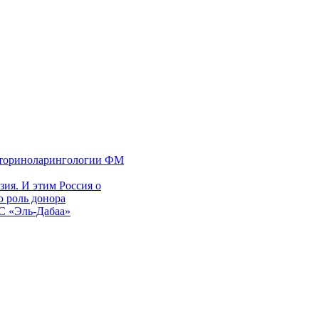
 оториноларингологии ФМ
ия. И этим Россия о
 роль донора
ЭС «Эль-Дабаа»