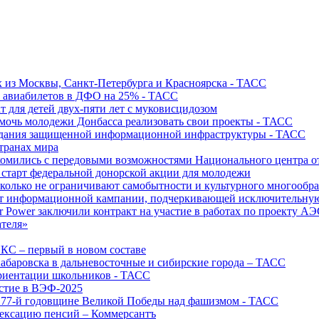
х из Москвы, Санкт-Петербурга и Красноярска - ТАСС
х авиабилетов в ДФО на 25% - ТАСС
т для детей двух-пяти лет с муковисцидозом
омочь молодежи Донбасса реализовать свои проекты - ТАСС
создания защищенной информационной инфраструктуры - ТАСС
странах мира
акомились с передовыми возможностями Национального центра
старт федеральной донорской акции для молодежи
олько не ограничивают самобытности и культурного многообраз
т информационной кампании, подчеркивающей исключительную
r Power заключили контракт на участие в работах по проекту А
ателя»
ИКС – первый в новом составе
абаровска в дальневосточные и сибирские города – ТАСС
риентации школьников - ТАСС
астие в ВЭФ-2025
 77-й годовщине Великой Победы над фашизмом - ТАСС
дексацию пенсий – Коммерсантъ