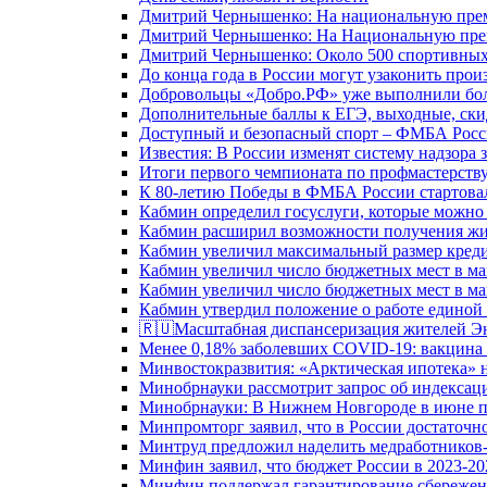
Дмитрий Чернышенко: На национальную преми
Дмитрий Чернышенко: На Национальную преми
Дмитрий Чернышенко: Около 500 спортивных 
До конца года в России могут узаконить произ
Добровольцы «Добро.РФ» уже выполнили боле
Дополнительные баллы к ЕГЭ, выходные, скид
Доступный и безопасный спорт – ФМБА Росс
Известия: В России изменят систему надзора
Итоги первого чемпионата по профмастерств
К 80-летию Победы в ФМБА России стартовал
Кабмин определил госуслуги, которые можно
Кабмин расширил возможности получения жи
Кабмин увеличил максимальный размер креди
Кабмин увеличил число бюджетных мест в ма
Кабмин увеличил число бюджетных мест в ма
Кабмин утвердил положение о работе единой
🇷🇺Масштабная диспансеризация жителей Э
Менее 0,18% заболевших COVID-19: вакцина 
Минвостокразвития: «Арктическая ипотека» н
Минобрнауки рассмотрит запрос об индекса
Минобрнауки: В Нижнем Новгороде в июне п
Минпромторг заявил, что в России достаточн
Минтруд предложил наделить медработников-
Минфин заявил, что бюджет России в 2023-20
Минфин поддержал гарантирование сбережен