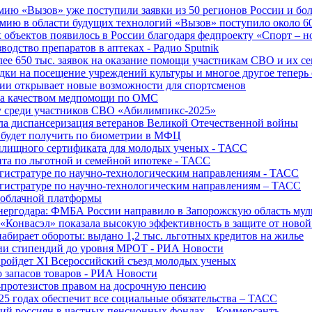
ю «Вызов» уже поступили заявки из 50 регионов России и боле
ю в области будущих технологий «Вызов» поступило около 600
объектов появилось в России благодаря федпроекту «Спорт – 
водство препаратов в аптеках - Радио Sputnik
е 650 тыс. заявок на оказание помощи участникам СВО и их с
ки на посещение учреждений культуры и многое другое теперь 
ии открывает новые возможности для спортсменов
 за качеством медпомощи по ОМС
у среди участников СВО «Абилимпикс-2025»
а диспансеризация ветеранов Великой Отечественной войны
 будет получить по биометрии в МФЦ
лищного сертификата для молодых ученых - ТАСС
та по льготной и семейной ипотеке - ТАСС
гистратуре по научно-технологическим направлениям - ТАСС
гистратуре по научно-технологическим направлениям – ТАСС
 облачной платформы
нергодара: ФМБА России направило в Запорожскую область му
«Конвасэл» показала высокую эффективность в защите от ново
абирает обороты: выдано 1,2 тыс. льготных кредитов на жилье
ции стипендий до уровня МРОТ - РИА Новости
ройдет XI Всероссийский съезд молодых ученых
о запасов товаров - РИА Новости
протезистов правом на досрочную пенсию
25 годах обеспечит все социальные обязательства – ТАСС
ий россиян в частных пенсионных фондах – Коммерсантъ