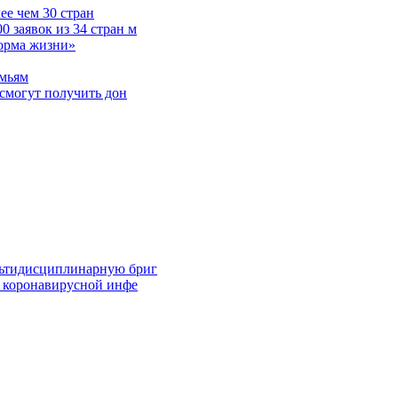
е чем 30 стран
 заявок из 34 стран м
норма жизни»
емьям
смогут получить дон
льтидисциплинарную бриг
й коронавирусной инфе