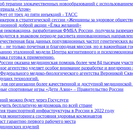
б терапии злокачественных новообразований с использованием
сериала «Атом»
бует от трех до пяти инъекций - ТАСС
кером в стратегической сессии «Женщины за здоровое общество
иционной доброй акции «Ёлка желаний»
я онковакцина, разработанная ФМБА России, получила разреше
ходится в знаковом периоде расцвета инновационных направлен
ечественная база данных популяционных частот генетических в
– не только почетная и благородная миссия, но и важнейшая го
анию эталонной модели Центра когнитивного и психоэмоционал
рака готова к применению.
ссии оказана медицинская помощь более чем 84 тысячам участ
е агентство уделяет особое внимание разработке и внедрению
 Федерального медико-биологического агентства Вероникой Скв
дущих технологий.
для организации более качественной и доступной медицинской
ные спортивные игры «Дети Азии» – Правительство России
ний можно будет через Госуслуги
учить бесплатную медпомощь по всей стране
тия транспортной инфраструктуры в России в 2022 году
для мониторинга состояния здоровья космонавтов
аст гарантию первого рабочего места
едицинских изделий