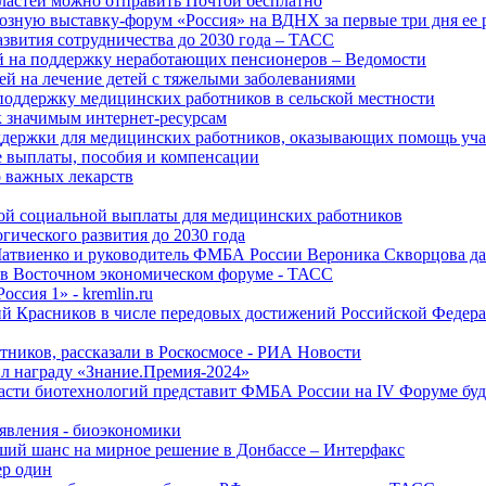
ластей можно отправить Почтой бесплатно
озную выставку-форум «Россия» на ВДНХ за первые три дня ее 
азвития сотрудничества до 2030 года – ТАСС
й на поддержку неработающих пенсионеров – Ведомости
лей на лечение детей с тяжелыми заболеваниями
поддержку медицинских работников в сельской местности
к значимым интернет-ресурсам
оддержки для медицинских работников, оказывающих помощь у
 выплаты, пособия и компенсации
 важных лекарств
ой социальной выплаты для медицинских работников
ического развития до 2030 года
Матвиенко и руководитель ФМБА России Вероника Скворцова д
е в Восточном экономическом форуме - ТАСС
ссия 1» - kremlin.ru
ий Красников в числе передовых достижений Российской Федера
тников, рассказали в Роскосмосе - РИА Новости
 награду «Знание.Премия-2024»
асти биотехнологий представит ФМБА России на IV Форуме бу
явления - биоэкономики
ший шанс на мирное решение в Донбассе – Интерфакс
ер один