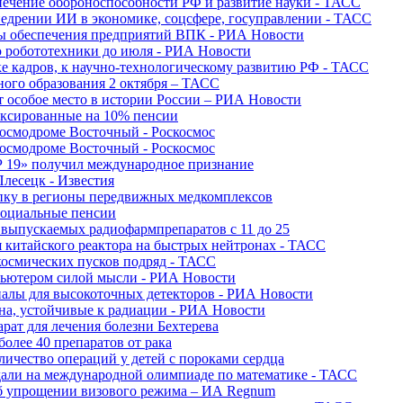
печение обороноспособности РФ и развитие науки - ТАСС
недрении ИИ в экономике, соцсфере, госуправлении - ТАСС
сы обеспечения предприятий ВПК - РИА Новости
ю робототехники до июля - РИА Новости
е кадров, к научно-технологическому развитию РФ - ТАСС
ного образования 2 октября – ТАСС
т особое место в истории России – РИА Новости
ексированные на 10% пенсии
космодроме Восточный - Роскосмос
космодроме Восточный - Роскосмос
 19» получил международное признание
Плесецк - Известия
упку в регионы передвижных медкомплексов
социальные пенсии
о выпускаемых радиофармпрепаратов с 11 до 25
 китайского реактора на быстрых нейтронах - ТАСС
космических пусков подряд - ТАСС
пьютером силой мысли - РИА Новости
алы для высокоточных детекторов - РИА Новости
на, устойчивые к радиации - РИА Новости
рат для лечения болезни Бехтерева
олее 40 препаратов от рака
личество операций у детей с пороками сердца
дали на международной олимпиаде по математике - ТАСС
 об упрощении визового режима – ИА Regnum