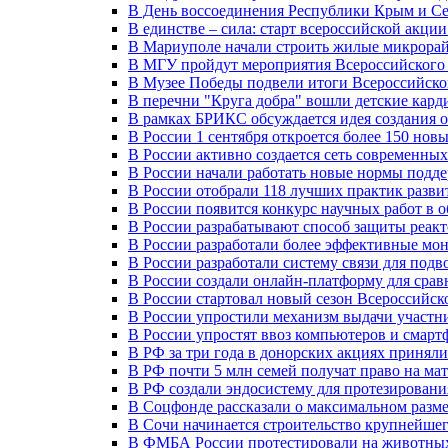
В День воссоединения Республики Крым и Се
В единстве – сила: старт всероссийской акци
В Мариуполе начали строить жилые микрора
В МГУ пройдут мероприятия Всероссийског
В Музее Победы подвели итоги Всероссийско
В перечни "Круга добра" вошли детские кар
В рамках БРИКС обсуждается идея создания 
В России 1 сентября откроется более 150 нов
В России активно создается сеть современны
В России начали работать новые нормы подд
В России отобрали 118 лучших практик разви
В России появится конкурс научных работ в 
В России разрабатывают способ защиты реак
В России разработали более эффективные мо
В России разработали систему связи для под
В России создали онлайн-платформу для сра
В России стартовал новый сезон Всероссийс
В России упростили механизм выдачи участн
В России упростят ввоз компьютеров и смарт
В РФ за три года в донорских акциях приняли
В РФ почти 5 млн семей получат право на ма
В РФ создали эндосистему для протезирован
В Соцфонде рассказали о максимальном разме
В Сочи начинается строительство крупнейшег
В ФМБА России протестировали на животных