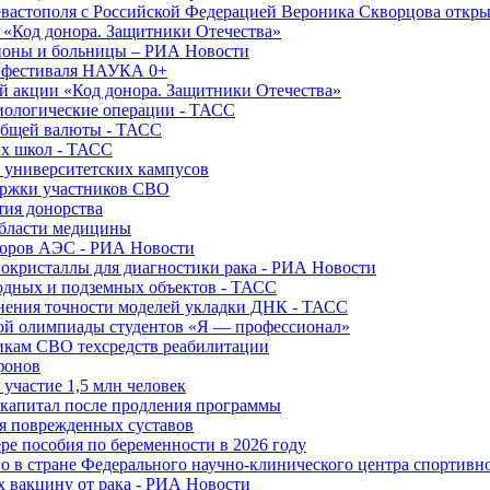
вастополя с Российской Федерацией Вероника Скворцова откры
и «Код донора. Защитники Отечества»
йоны и больницы – РИА Новости
о фестиваля НАУКА 0+
й акции «Код донора. Защитники Отечества»
диологические операции - ТАСС
общей валюты - ТАСС
ых школ - ТАСС
х университетских кампусов
ержки участников СВО
тия донорства
области медицины
торов АЭС - РИА Новости
нокристаллы для диагностики рака - РИА Новости
водных и подземных объектов - ТАСС
внения точности моделей укладки ДНК - ТАСС
кой олимпиады студентов «Я — профессионал»
икам СВО техсредств реабилитации
фонов
 участие 1,5 млн человек
ткапитал после продления программы
ия поврежденных суставов
ре пособия по беременности в 2026 году
о в стране Федерального научно-клинического центра спортивн
 вакцину от рака - РИА Новости