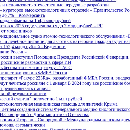
 и использовать отечественные передовые разработки
 кураторов высокотехнологичных отраслей – Правительство Ро
е до 7% – Коммерсантъ
онда кабмина на 154,5 млрд рублей
тов к 2025 году увеличатся до 7 млрд рублей – РГ
ы от мошенников
ункциональное судно атомно-технологического обслуживания «
ия и лечебное питание для льготных категорий граждан будет н
т 152,4 млрд рублей - Ведомости
Лыжню России»
оссии выступил Помощник Президента Российской Федерации, 
т российские разработки в сфере ИИ
ть бесплатно в магистратуру - ТАСС
 этап стажировки в ФМБА России
препарат «Ракурс 223Ra», разработанный ФМБА России, внедре
ут лечиться россияне с 1 января В 2024 году все российские б
 реализовывать с апреля
вной результативности
ческий стартап" получат по 1 млн рублей
отехнологичная медицинская помощь для жителей Крыма
-летием создания системы Федерального медико-биологического
И.Скворцовой с Днём защитника Отечества.
ероники Игоревны Скворцовой с Международным женским дне
дпомощь автоматически