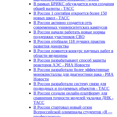
В рамках БРИКС обсуждается идея создания
общей валюты - ТАСС
В России 1 сентября откроется более 150
новых школ - ТАСС
В России активно создается сеть
современных университетских кампусов
В России начали работать новые нормы
поддержки участников СВО
В России отобрали 118 лучших практик
развития донорства
В России появится конкурс научных работ в
области медицины
В России разрабатывают способ защиты
реакторов АЭС - РИА Новости
В России разработали более эффективные
монокристаллы для диагностики рака - РИА
Новости
В России разработали систему связи для
подводных и подземных объектов - ТАСС
В России создали онлайн-платформу для
сравнения точности моделей укладки ДНК -
ТАСС
В России стартовал новый сезон
Всероссийской олимпиады студентов «Я —
профессионал»