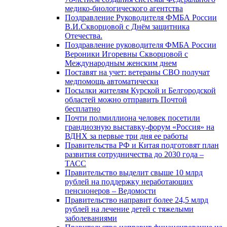
медико-биологического агентства
Поздравление Руководителя ФМБА России
В.И.Скворцовой с Днём защитника
Отечества.
Поздравление руководителя ФМБА России
Вероники Игоревны Скворцовой с
Международным женским днем
Поставят на учет: ветераны СВО получат
медпомощь автоматически
Посылки жителям Курской и Белгородской
областей можно отправить Почтой
бесплатно
Почти полмиллиона человек посетили
грандиозную выставку-форум «Россия» на
ВДНХ за первые три дня ее работы
Правительства РФ и Китая подготовят план
развития сотрудничества до 2030 года –
ТАСС
Правительство выделит свыше 10 млрд
рублей на поддержку неработающих
пенсионеров – Ведомости
Правительство направит более 24,5 млрд
рублей на лечение детей с тяжелыми
заболеваниями