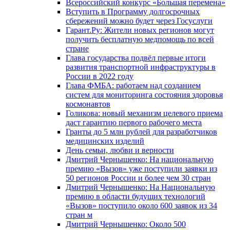
Всероссийский конкурс «Большая перемена»
Вступить в Программу долгосрочных
сбережений можно будет через Госуслуги
Гарант.Ру: Жители новых регионов могут
получить бесплатную медпомощь по всей
стране
Глава государства подвёл первые итоги
развития транспортной инфраструктуры в
России в 2022 году
Глава ФМБА: работаем над созданием
систем для мониторинга состояния здоровья
космонавтов
Голикова: новый механизм целевого приема
даст гарантию первого рабочего места
Гранты до 5 млн рублей для разработчиков
медицинских изделий
День семьи, любви и верности
Дмитрий Чернышенко: На национальную
премию «Вызов» уже поступили заявки из
50 регионов России и более чем 30 стран
Дмитрий Чернышенко: На Национальную
премию в области будущих технологий
«Вызов» поступило около 600 заявок из 34
стран м
Дмитрий Чернышенко: Около 500