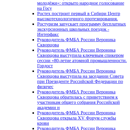
молодёжи»: открыто народное голосование
на Госу
Ростех построит первый в Сибири Центр
высокотехнологичного протезирования.
Ростуризм запускает программу бесплатных
экскурсионных школьных поездок -
Интерфакс
Руководитель ФМБА России Вероника
Скворцова
Руководитель ФМБА России Вероника
Скворцова выступила ключевым спикером
сессии «80-летие атомной промышленности.
Гордост
Руководитель ФМБА России Вероника
Скворцова выступила на заседании Совета
при Президенте Российской Федерации по
физичес
Руководитель ФМБА России Вероника
Скворцова обратилась с приветствием к
участникам общего собрания Российской
академии н
Руководитель ФМБА России Вероника
Скворцова открыла XV Форум службы
крови
Руководитель ФМБА России Вероника