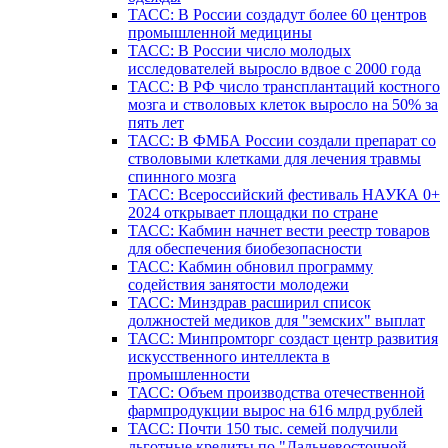
ТАСС: В России создадут более 60 центров
промышленной медицины
ТАСС: В России число молодых
исследователей выросло вдвое с 2000 года
ТАСС: В РФ число трансплантаций костного
мозга и стволовых клеток выросло на 50% за
пять лет
ТАСС: В ФМБА России создали препарат со
стволовыми клетками для лечения травмы
спинного мозга
ТАСС: Всероссийский фестиваль НАУКА 0+
2024 открывает площадки по стране
ТАСС: Кабмин начнет вести реестр товаров
для обеспечения биобезопасности
ТАСС: Кабмин обновил программу
содействия занятости молодежи
ТАСС: Минздрав расширил список
должностей медиков для "земских" выплат
ТАСС: Минпромторг создаст центр развития
искусственного интеллекта в
промышленности
ТАСС: Объем производства отечественной
фармпродукции вырос на 616 млрд рублей
ТАСС: Почти 150 тыс. семей получили
льготные кредиты по "Дальневосточной