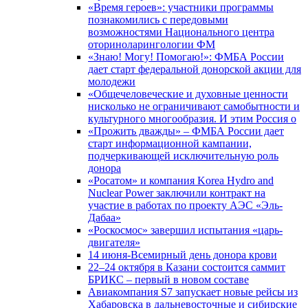
«Время героев»: участники программы
познакомились с передовыми
возможностями Национального центра
оториноларингологии ФМ
«Знаю! Могу! Помогаю!»: ФМБА России
дает старт федеральной донорской акции для
молодежи
«Общечеловеческие и духовные ценности
нисколько не ограничивают самобытности и
культурного многообразия. И этим Россия о
«Прожить дважды» – ФМБА России дает
старт информационной кампании,
подчеркивающей исключительную роль
донора
«Росатом» и компания Korea Hydro and
Nuclear Power заключили контракт на
участие в работах по проекту АЭС «Эль-
Дабаа»
«Роскосмос» завершил испытания «царь-
двигателя»
14 июня-Всемирный день донора крови
22–24 октября в Казани состоится саммит
БРИКС – первый в новом составе
Авиакомпания S7 запускает новые рейсы из
Хабаровска в дальневосточные и сибирские