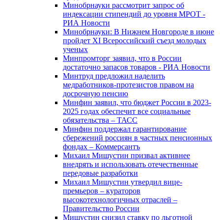
Минобрнауки рассмотрит запрос об
индексации стипендий до уровня МРОТ -
РИА Новости
Минобрнауки: В Нижнем Новгороде в июне
пройдет XI Всероссийский съезд молодых
ученых
Минпромторг заявил, что в России
достаточно запасов товаров - РИА Новости
Минтруд предложил наделить
медработников-протезистов правом на
досрочную пенсию
Минфин заявил, что бюджет России в 2023-
2025 годах обеспечит все социальные
обязательства – ТАСС
Минфин поддержал гарантирование
сбережений россиян в частных пенсионных
фондах – Коммерсантъ
Михаил Мишустин призвал активнее
внедрять и использовать отечественные
передовые разработки
Михаил Мишустин утвердил вице-
премьеров – кураторов
высокотехнологичных отраслей –
Правительство России
Мишустин снизил ставку по льготной