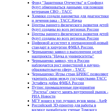
Фонд "Защитники Отечества" и Соцфонд
будут обмениваться данными для помощи
ветеранам СВО - ТАСС
Химики создали нанометки для диагностики
и лечения рака - ТАСС.Наука
Центры раннего физического развития детей
будут созданы во всех регионах России
Центры раннего физического развития детей
будут созданы во всех регионах России
Цифровой ассистент в операционной-новый
стандарт в хирургии ФМБА России.
Чернышенко заявил о выполнении целей
нацпроекта "Наука и университеты"
Чернышенко заявил, что в России
наблюдается рост инвестиций в научно-
образовательную сферу - ТАСС
Чернышенко: Игры стран БРИКС позволяют
укрепить связи между государствами-ТАСС
Эстафета добра ФМБА России
Путин: промышленные предприятия
"Ростеха" смогут занять внутренний рынок -
РИА Новости
МГУ вошел в топ лучших вузов мира - АиФ
Российский 3D-принтер для работы в
космосе разработали ученые Томского