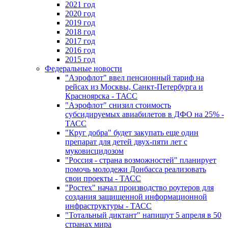
2021 год
2020 год
2019 год
2018 год
2017 год
2016 год
2015 год
Федеральные новости
"Аэрофлот" ввел пенсионный тариф на
рейсах из Москвы, Санкт-Петербурга и
Красноярска - ТАСС
"Аэрофлот" снизил стоимость
субсидируемых авиабилетов в ДФО на 25% -
ТАСС
"Круг добра" будет закупать еще один
препарат для детей двух-пяти лет с
муковисцидозом
"Россия - страна возможностей" планирует
помочь молодежи Донбасса реализовать
свои проекты - ТАСС
"Ростех" начал производство роутеров для
создания защищенной информационной
инфраструктуры - ТАСС
"Тотальный диктант" напишут 5 апреля в 50
странах мира