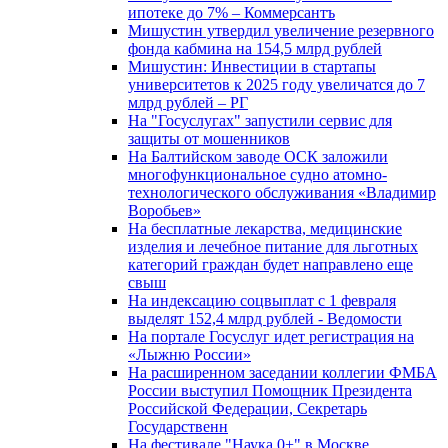
ипотеке до 7% – Коммерсантъ
Мишустин утвердил увеличение резервного
фонда кабмина на 154,5 млрд рублей
Мишустин: Инвестиции в стартапы
университетов к 2025 году увеличатся до 7
млрд рублей – РГ
На "Госуслугах" запустили сервис для
защиты от мошенников
На Балтийском заводе ОСК заложили
многофункциональное судно атомно-
технологического обслуживания «Владимир
Воробьев»
На бесплатные лекарства, медицинские
изделия и лечебное питание для льготных
категорий граждан будет направлено еще
свыш
На индексацию соцвыплат с 1 февраля
выделят 152,4 млрд рублей - Ведомости
На портале Госуслуг идет регистрация на
«Лыжню России»
На расширенном заседании коллегии ФМБА
России выступил Помощник Президента
Российской Федерации, Секретарь
Государственн
На фестивале "Наука 0+" в Москве