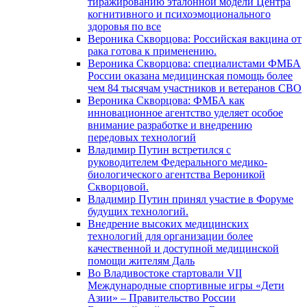
тиражированию эталонной модели Центра
когнитивного и психоэмоционального
здоровья по все
Вероника Скворцова: Российская вакцина от
рака готова к применению.
Вероника Скворцова: специалистами ФМБА
России оказана медицинская помощь более
чем 84 тысячам участников и ветеранов СВО
Вероника Скворцова: ФМБА как
инновационное агентство уделяет особое
внимание разработке и внедрению
передовых технологий
Владимир Путин встретился с
руководителем Федерального медико-
биологического агентства Вероникой
Скворцовой.
Владимир Путин принял участие в Форуме
будущих технологий.
Внедрение высоких медицинских
технологий для организации более
качественной и доступной медицинской
помощи жителям Даль
Во Владивостоке стартовали VII
Международные спортивные игры «Дети
Азии» – Правительство России