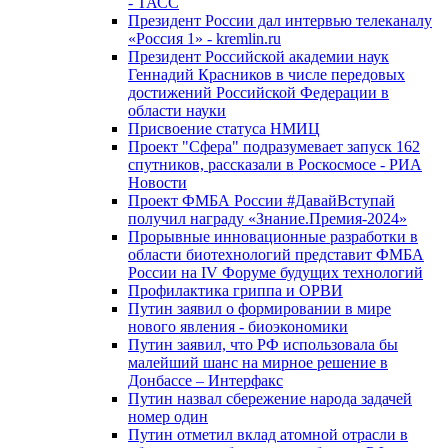
- ТАСС
Президент России дал интервью телеканалу
«Россия 1» - kremlin.ru
Президент Российской академии наук
Геннадий Красников в числе передовых
достижений Российской Федерации в
области науки
Присвоение статуса НМИЦ
Проект "Сфера" подразумевает запуск 162
спутников, рассказали в Роскосмосе - РИА
Новости
Проект ФМБА России #ДавайВступай
получил награду «Знание.Премия-2024»
Прорывные инновационные разработки в
области биотехнологий представит ФМБА
России на IV Форуме будущих технологий
Профилактика гриппа и ОРВИ
Путин заявил о формировании в мире
нового явления - биоэкономики
Путин заявил, что РФ использовала бы
малейший шанс на мирное решение в
Донбассе – Интерфакс
Путин назвал сбережение народа задачей
номер один
Путин отметил вклад атомной отрасли в