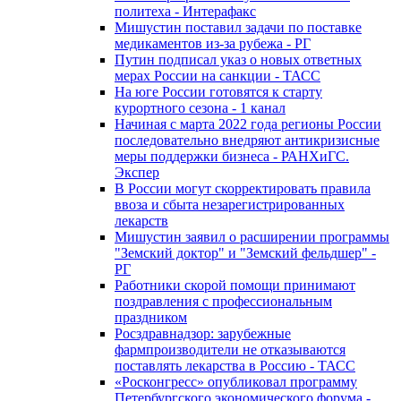
политеха - Интерафакс
Мишустин поставил задачи по поставке
медикаментов из-за рубежа - РГ
Путин подписал указ о новых ответных
мерах России на санкции - ТАСС
На юге России готовятся к старту
курортного сезона - 1 канал
Начиная с марта 2022 года регионы России
последовательно внедряют антикризисные
меры поддержки бизнеса - РАНХиГС.
Экспер
В России могут скорректировать правила
ввоза и сбыта незарегистрированных
лекарств
Мишустин заявил о расширении программы
"Земский доктор" и "Земский фельдшер" -
РГ
Работники скорой помощи принимают
поздравления с профессиональным
праздником
Росздравнадзор: зарубежные
фармпроизводители не отказываются
поставлять лекарства в Россию - ТАСС
«Росконгресс» опубликовал программу
Петербургского экономического форума -