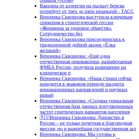
сериала «Атом»
Вакцина от аллергии на пыльцу березы
потребует от трех до пяти инъекций - ТАСС
Вероника Скворцова выступила ключевым
спикером в стратегической сессии
«Женщины за здоровое общество.
Сотрудничество без
Вероника Скворцова присоединилась к
традиционной доброй акции «Ёлка
желаний»
Вероника Скворцова: «Ещё одна
отечественная онковакцина, разработанная
ФМБА России, получила разрешение на
клиническое п
Вероника Скворцова: «Наша страна сейчас
находится в знаковом периоде расцвета
инновационных направлений и научных
разраб
Вероника Скворцова: «Создана уникальная
отечественная база данных популяционных
частот генетических вариантов населения
🇷🇺Вероника Скворцова: Донорство в
России – не только почетная и благородная
миссия, но и важнейшая государственная зад
Вероника Скворцова: Мы готовы к