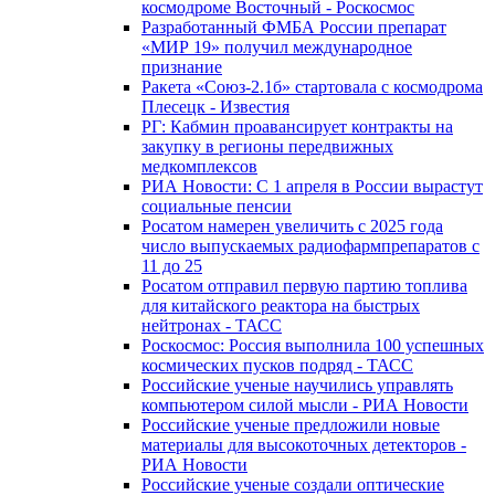
космодроме Восточный - Роскосмос
Разработанный ФМБА России препарат
«МИР 19» получил международное
признание
Ракета «Союз-2.1б» стартовала с космодрома
Плесецк - Известия
РГ: Кабмин проавансирует контракты на
закупку в регионы передвижных
медкомплексов
РИА Новости: С 1 апреля в России вырастут
социальные пенсии
Росатом намерен увеличить с 2025 года
число выпускаемых радиофармпрепаратов с
11 до 25
Росатом отправил первую партию топлива
для китайского реактора на быстрых
нейтронах - ТАСС
Роскосмос: Россия выполнила 100 успешных
космических пусков подряд - ТАСС
Российские ученые научились управлять
компьютером силой мысли - РИА Новости
Российские ученые предложили новые
материалы для высокоточных детекторов -
РИА Новости
Российские ученые создали оптические