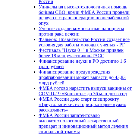
России
Уникальная высокотехнологичная помощь
бойцам СВО: врачи ФМБА России провели
первую в стране операцию неоперабельной
опух
Ученые создали композитные наноцветы
против рака печени
Фальков: Правительство России создает все
условия для работы молодых ученых - РГ
Фестиваль "Наука 0+" в Москве привлек
более 18 млн участников-ТАСС
Финансирование науки в РФ достигло 1,6
трлн рублей
Финансирование предупреждения
профзаболеваний может вырасти до 43,83
млрд рублей
ФМБА готово нарастить выпуск вакцины от
COVID-19 «Конвасэл» до 36 млн доз в год
ФМБА России дало старт спецпроекту
«Треугольнички: истории, которые нужно
рассказывать»
ФМБА России запатентовало
высокотехнологичный лекарственный
препарат и инновационный метод лечения
спинальной травмы