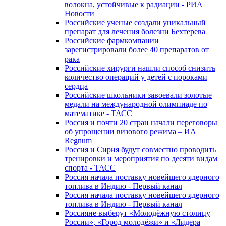
волокна, устойчивые к радиации - РИА
Новости
Российские ученые создали уникальный
препарат для лечения болезни Бехтерева
Российские фармкомпании
зарегистрировали более 40 препаратов от
рака
Российские хирурги нашли способ снизить
количество операций у детей с пороками
сердца
Российские школьники завоевали золотые
медали на международной олимпиаде по
математике - ТАСС
Россия и почти 20 стран начали переговоры
об упрощении визового режима – ИА
Regnum
Россия и Сирия будут совместно проводить
тренировки и мероприятия по десяти видам
спорта - ТАСС
Россия начала поставку новейшего ядерного
топлива в Индию - Первый канал
Россия начала поставку новейшего ядерного
топлива в Индию - Первый канал
Россияне выберут «Молодёжную столицу
России», «Город молодёжи» и «Лидера