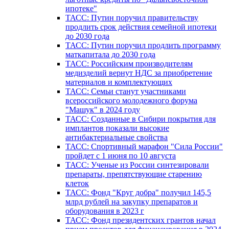
ипотеке"
ТАСС: Путин поручил правительству
продлить срок действия семейной ипотеки
до 2030 года
ТАСС: Путин поручил продлить программу
маткапитала до 2030 года
ТАСС: Российским производителям
медизделий вернут НДС за приобретение
материалов и комплектующих
ТАСС: Семьи станут участниками
всероссийского молодежного форума
"Машук" в 2024 году
ТАСС: Созданные в Сибири покрытия для
имплантов показали высокие
антибактериальные свойства
ТАСС: Спортивный марафон "Сила России"
пройдет с 1 июня по 10 августа
ТАСС: Ученые из России синтезировали
препараты, препятствующие старению
клеток
ТАСС: Фонд "Круг добра" получил 145,5
млрд рублей на закупку препаратов и
оборудования в 2023 г
ТАСС: Фонд президентских грантов начал