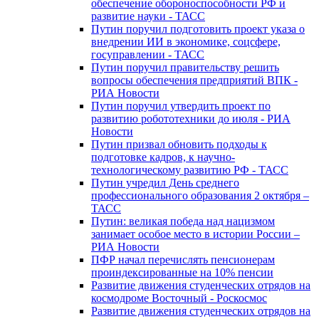
обеспечение обороноспособности РФ и
развитие науки - ТАСС
Путин поручил подготовить проект указа о
внедрении ИИ в экономике, соцсфере,
госуправлении - ТАСС
Путин поручил правительству решить
вопросы обеспечения предприятий ВПК -
РИА Новости
Путин поручил утвердить проект по
развитию робототехники до июля - РИА
Новости
Путин призвал обновить подходы к
подготовке кадров, к научно-
технологическому развитию РФ - ТАСС
Путин учредил День среднего
профессионального образования 2 октября –
ТАСС
Путин: великая победа над нацизмом
занимает особое место в истории России –
РИА Новости
ПФР начал перечислять пенсионерам
проиндексированные на 10% пенсии
Развитие движения студенческих отрядов на
космодроме Восточный - Роскосмос
Развитие движения студенческих отрядов на