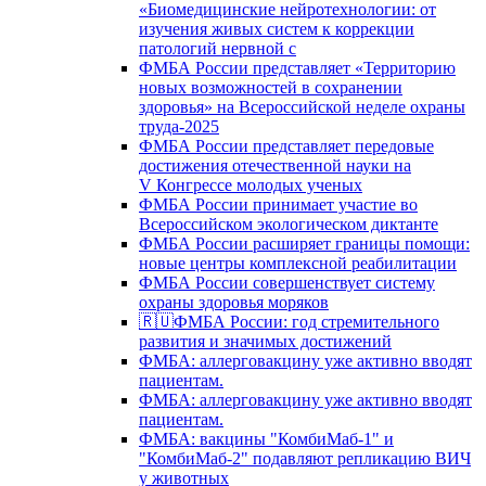
«Биомедицинские нейротехнологии: от
изучения живых систем к коррекции
патологий нервной с
ФМБА России представляет «Территорию
новых возможностей в сохранении
здоровья» на Всероссийской неделе охраны
труда-2025
ФМБА России представляет передовые
достижения отечественной науки на
V Конгрессе молодых ученых
ФМБА России принимает участие во
Всероссийском экологическом диктанте
ФМБА России расширяет границы помощи:
новые центры комплексной реабилитации
ФМБА России совершенствует систему
охраны здоровья моряков
🇷🇺ФМБА России: год стремительного
развития и значимых достижений
ФМБА: аллерговакцину уже активно вводят
пациентам.
ФМБА: аллерговакцину уже активно вводят
пациентам.
ФМБА: вакцины "КомбиМаб-1" и
"КомбиМаб-2" подавляют репликацию ВИЧ
у животных