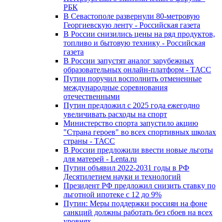
РБК
В Севастополе развернули 80-метровую
Георгиевскую ленту - Российская газета
В России снизились цены на ряд продуктов,
топливо и бытовую технику - Российская
газета
В России запустят аналог зарубежных
образовательных онлайн-платформ - ТАСС
Путин поручил восполнить отмененные
международные соревнования
отечественными
Путин предложил с 2025 года ежегодно
увеличивать расходы на спорт
Министерство спорта запустило акцию
"Страна героев" во всех спортивных школах
страны - ТАСС
В России предложили ввести новые льготы
для матерей - Lenta.ru
Путин объявил 2022-2031 годы в РФ
Десятилетием науки и технологий
Президент РФ предложил снизить ставку по
льготной ипотеке с 12 до 9%
Путин: Меры поддержки россиян на фоне
санкций должны работать без сбоев на всех
уровнях