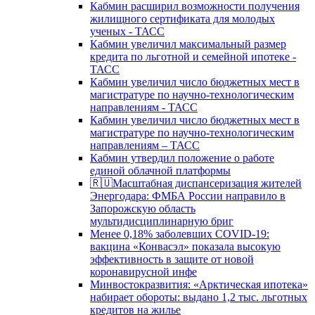
Кабмин расширил возможности получения
жилищного сертификата для молодых
ученых - ТАСС
Кабмин увеличил максимальный размер
кредита по льготной и семейной ипотеке -
ТАСС
Кабмин увеличил число бюджетных мест в
магистратуре по научно-технологическим
направлениям - ТАСС
Кабмин увеличил число бюджетных мест в
магистратуре по научно-технологическим
направлениям – ТАСС
Кабмин утвердил положение о работе
единой облачной платформы
🇷🇺Масштабная диспансеризация жителей
Энергодара: ФМБА России направило в
Запорожскую область
мультидисциплинарную бриг
Менее 0,18% заболевших COVID-19:
вакцина «Конвасэл» показала высокую
эффективность в защите от новой
коронавирусной инфе
Минвостокразвития: «Арктическая ипотека»
набирает обороты: выдано 1,2 тыс. льготных
кредитов на жилье