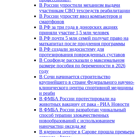
В России упростили механизм выдачи
участникам СВО техсредств реабилитации
В России упростят ввоз компьютеров и
смартфонов
В РФ за три года в донорских акциях
приняли участие 1,5 млн человек
В РФ почти 5 млн семей получат право на
маткапитал после продления программы
В РФ создали эндосистему для
протезирования поврежденных суставов
В Соцфонде рассказали о максимальном
размере пособия по беременности в 2026
году
В Сочи начинается строительство
крупнейшего в стране Федерального научно-
клинического центра спортивной медицины
и реаби
В ФМБА России протестировали на
животных вакцину от рака - РИА Новости
В ФМБА России разработан уникальный
способ терапии злокачественных
новообразований с использованием
наночастиц оксида же
В ядерном центре в Сарове прошла премьера