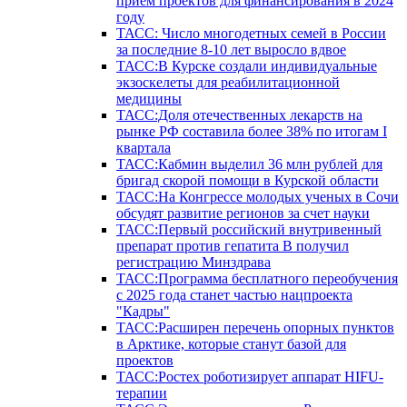
прием проектов для финансирования в 2024
году
ТАСС: Число многодетных семей в России
за последние 8-10 лет выросло вдвое
ТАСС:В Курске создали индивидуальные
экзоскелеты для реабилитационной
медицины
ТАСС:Доля отечественных лекарств на
рынке РФ составила более 38% по итогам I
квартала
ТАСС:Кабмин выделил 36 млн рублей для
бригад скорой помощи в Курской области
ТАСС:На Конгрессе молодых ученых в Сочи
обсудят развитие регионов за счет науки
ТАСС:Первый российский внутривенный
препарат против гепатита В получил
регистрацию Минздрава
ТАСС:Программа бесплатного переобучения
с 2025 года станет частью нацпроекта
"Кадры"
ТАСС:Расширен перечень опорных пунктов
в Арктике, которые станут базой для
проектов
ТАСС:Ростех роботизирует аппарат HIFU-
терапии