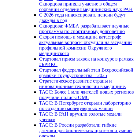
Скворцова приняла участие в общем
собрании отделения медицинских наук РАН
С 2026 года индексировать пенсии будут
дважды в год
Скворцова: ФМБА разрабатывает научные
программы по спортивному долголетию
Скорая помощь и медицина катастроф:
актуальные вопросы обсудили на заседании
профильной комиссии Окружного
медицинского
Стартовал прием заявок на конкурс в рамках
#БРИКС
Стартовал федеральный этап Всероссийской
ярмарки трудоустройства – 2025
Стратегическое развитие страны и
инновационные технологии в медицине.
ТАСС: Более 1 млн жителей новых регионов
получили полисы ОМС
ТАСС: В Петербурге открыли лабораторию
по созданию молекулярных машин
ТАСС: В РАН вручили золотые медали
ученым
ТАСС: В России разработали гибкие
датчики для бионических протезов и умной
одежды