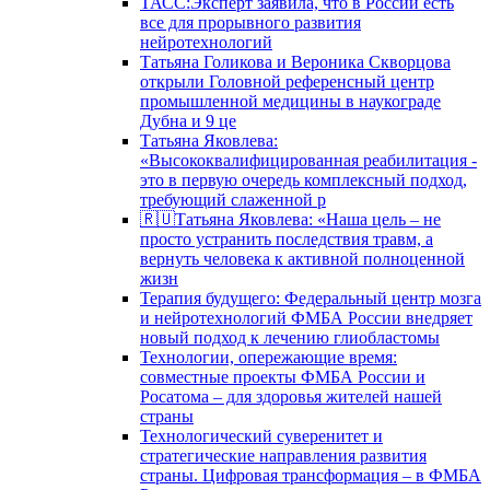
ТАСС:Эксперт заявила, что в России есть
все для прорывного развития
нейротехнологий
Татьяна Голикова и Вероника Скворцова
открыли Головной референсный центр
промышленной медицины в наукограде
Дубна и 9 це
Татьяна Яковлева:
«Высококвалифицированная реабилитация -
это в первую очередь комплексный подход,
требующий слаженной р
🇷🇺Татьяна Яковлева: «Наша цель – не
просто устранить последствия травм, а
вернуть человека к активной полноценной
жизн
Терапия будущего: Федеральный центр мозга
и нейротехнологий ФМБА России внедряет
новый подход к лечению глиобластомы
Технологии, опережающие время:
совместные проекты ФМБА России и
Росатома – для здоровья жителей нашей
страны
Технологический суверенитет и
стратегические направления развития
страны. Цифровая трансформация – в ФМБА