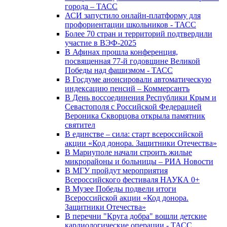
города – ТАСС
АСИ запустило онлайн-платформу для
профориентации школьников - ТАСС
Более 70 стран и территорий подтвердили
участие в ВЭФ-2025
В Афинах прошла конференция,
посвященная 77-й годовщине Великой
Победы над фашизмом - ТАСС
В Госдуме анонсировали автоматическую
индексацию пенсий – Коммерсантъ
В День воссоединения Республики Крым и
Севастополя с Российской Федерацией
Вероника Скворцова открыла памятник
святител
В единстве – сила: старт всероссийской
акции «Код донора. Защитники Отечества»
В Мариуполе начали строить жилые
микрорайоны и больницы – РИА Новости
В МГУ пройдут мероприятия
Всероссийского фестиваля НАУКА 0+
В Музее Победы подвели итоги
Всероссийской акции «Код донора.
Защитники Отечества»
В перечни "Круга добра" вошли детские
кардиологические операции - ТАСС