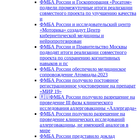
ФМБА России и Госкорпорация «Росатом»
подвели промежуточные итоги реализации
совместного проекта по улучшению качества
и
ФМБА России и исследовательский центр
«Моторика» создадут Центр
кибернетической медицины и
нейропротезирован
ФМБА России и Правительство Москвы
подводят итоги реализации совместного
проекта по сохранению когнитивных
навыков и пс
ФМБА России обеспечило медицинское
сопровождение Атомиады-2023
ФМБА России получило постоянное
регистрационное удостоверение на препарат
«МИР 19»
🇷🇺ФМБА России получило разрешение на
проведение III фазы клинического
исследования аллерговакцины «Аллергарда»
ФМБА России получило разрешение на
проведение клинических исследований
аллерговакцины, не имеющей аналогов в
мире
ФМБА России представило доклад