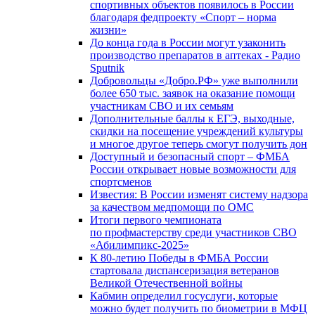
спортивных объектов появилось в России
благодаря федпроекту «Спорт – норма
жизни»
До конца года в России могут узаконить
производство препаратов в аптеках - Радио
Sputnik
Добровольцы «Добро.РФ» уже выполнили
более 650 тыс. заявок на оказание помощи
участникам СВО и их семьям
Дополнительные баллы к ЕГЭ, выходные,
скидки на посещение учреждений культуры
и многое другое теперь смогут получить дон
Доступный и безопасный спорт – ФМБА
России открывает новые возможности для
спортсменов
Известия: В России изменят систему надзора
за качеством медпомощи по ОМС
Итоги первого чемпионата
по профмастерству среди участников СВО
«Абилимпикс-2025»
К 80-летию Победы в ФМБА России
стартовала диспансеризация ветеранов
Великой Отечественной войны
Кабмин определил госуслуги, которые
можно будет получить по биометрии в МФЦ