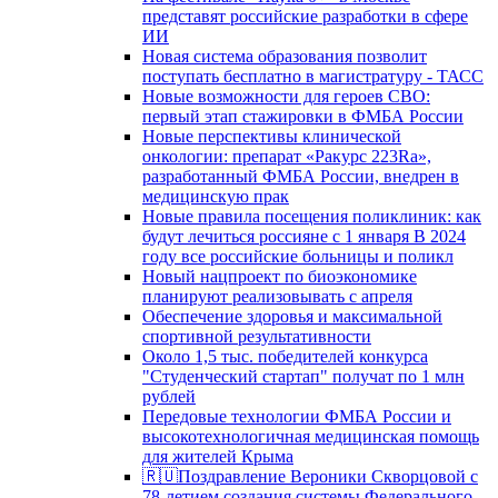
представят российские разработки в сфере
ИИ
Новая система образования позволит
поступать бесплатно в магистратуру - ТАСС
Новые возможности для героев СВО:
первый этап стажировки в ФМБА России
Новые перспективы клинической
онкологии: препарат «Ракурс 223Ra»,
разработанный ФМБА России, внедрен в
медицинскую прак
Новые правила посещения поликлиник: как
будут лечиться россияне с 1 января В 2024
году все российские больницы и поликл
Новый нацпроект по биоэкономике
планируют реализовывать с апреля
Обеспечение здоровья и максимальной
спортивной результативности
Около 1,5 тыс. победителей конкурса
"Студенческий стартап" получат по 1 млн
рублей
Передовые технологии ФМБА России и
высокотехнологичная медицинская помощь
для жителей Крыма
🇷🇺Поздравление Вероники Скворцовой с
78-летием создания системы Федерального