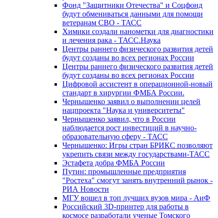
Фонд "Защитники Отечества" и Соцфонд
будут обмениваться данными для помощи
ветеранам СВО - ТАСС
Химики создали нанометки для диагностики
и лечения рака - ТАСС.Наука
Центры раннего физического развития детей
будут созданы во всех регионах России
Центры раннего физического развития детей
будут созданы во всех регионах России
Цифровой ассистент в операционной-новый
стандарт в хирургии ФМБА России.
Чернышенко заявил о выполнении целей
нацпроекта "Наука и университеты"
Чернышенко заявил, что в России
наблюдается рост инвестиций в научно-
образовательную сферу - ТАСС
Чернышенко: Игры стран БРИКС позволяют
укрепить связи между государствами-ТАСС
Эстафета добра ФМБА России
Путин: промышленные предприятия
"Ростеха" смогут занять внутренний рынок -
РИА Новости
МГУ вошел в топ лучших вузов мира - АиФ
Российский 3D-принтер для работы в
космосе разработали ученые Томского