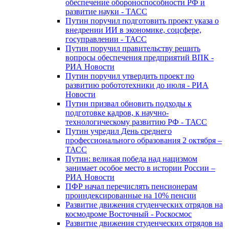
обеспечение обороноспособности РФ и
развитие науки - ТАСС
Путин поручил подготовить проект указа о
внедрении ИИ в экономике, соцсфере,
госуправлении - ТАСС
Путин поручил правительству решить
вопросы обеспечения предприятий ВПК -
РИА Новости
Путин поручил утвердить проект по
развитию робототехники до июля - РИА
Новости
Путин призвал обновить подходы к
подготовке кадров, к научно-
технологическому развитию РФ - ТАСС
Путин учредил День среднего
профессионального образования 2 октября –
ТАСС
Путин: великая победа над нацизмом
занимает особое место в истории России –
РИА Новости
ПФР начал перечислять пенсионерам
проиндексированные на 10% пенсии
Развитие движения студенческих отрядов на
космодроме Восточный - Роскосмос
Развитие движения студенческих отрядов на