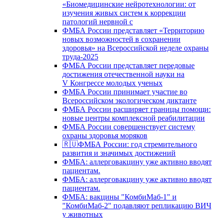
«Биомедицинские нейротехнологии: от
изучения живых систем к коррекции
патологий нервной с
ФМБА России представляет «Территорию
новых возможностей в сохранении
здоровья» на Всероссийской неделе охраны
труда-2025
ФМБА России представляет передовые
достижения отечественной науки на
V Конгрессе молодых ученых
ФМБА России принимает участие во
Всероссийском экологическом диктанте
ФМБА России расширяет границы помощи:
новые центры комплексной реабилитации
ФМБА России совершенствует систему
охраны здоровья моряков
🇷🇺ФМБА России: год стремительного
развития и значимых достижений
ФМБА: аллерговакцину уже активно вводят
пациентам.
ФМБА: аллерговакцину уже активно вводят
пациентам.
ФМБА: вакцины "КомбиМаб-1" и
"КомбиМаб-2" подавляют репликацию ВИЧ
у животных