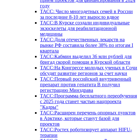
прием проектов для финансирования в 2024
году
ТАСС: Число многодетных семей в России
за последние 8-10 лет выросло вдвое
ТАСС:В Курске создали индивидуальные
экзоскелеты для реабилитационной
медицины
ТАСС:Доля отечественных лекарств на
рынке РФ составила более 38% по итогам I
квартала
ТАСС:Кабмин выделил 36 млн рублей для
бригад скорой помощи в Курской области
ТАСС:На Конгрессе молодых ученых в Сочи
обсудят развитие регионов за счет науки
ТАСС:Первый российский внутривенный
препарат против гепатита В получил
регистрацию Минздрава
ТАСС:Программа бесплатного переобучения
с 2025 года станет частью нацпроекта
"Кадры"
ТАСС:Расширен перечень опорных пунктов
в Арктике, которые станут базой для
проектов
ТАСС:Ростех роботизирует аппарат HIFU-
терапии