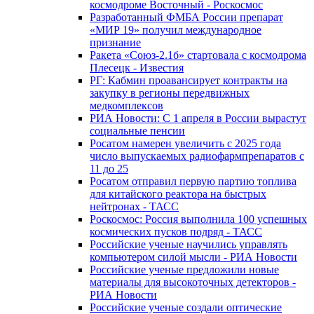
космодроме Восточный - Роскосмос
Разработанный ФМБА России препарат
«МИР 19» получил международное
признание
Ракета «Союз-2.1б» стартовала с космодрома
Плесецк - Известия
РГ: Кабмин проавансирует контракты на
закупку в регионы передвижных
медкомплексов
РИА Новости: С 1 апреля в России вырастут
социальные пенсии
Росатом намерен увеличить с 2025 года
число выпускаемых радиофармпрепаратов с
11 до 25
Росатом отправил первую партию топлива
для китайского реактора на быстрых
нейтронах - ТАСС
Роскосмос: Россия выполнила 100 успешных
космических пусков подряд - ТАСС
Российские ученые научились управлять
компьютером силой мысли - РИА Новости
Российские ученые предложили новые
материалы для высокоточных детекторов -
РИА Новости
Российские ученые создали оптические