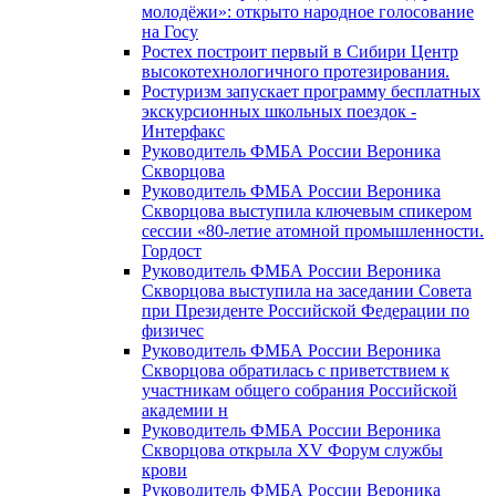
молодёжи»: открыто народное голосование
на Госу
Ростех построит первый в Сибири Центр
высокотехнологичного протезирования.
Ростуризм запускает программу бесплатных
экскурсионных школьных поездок -
Интерфакс
Руководитель ФМБА России Вероника
Скворцова
Руководитель ФМБА России Вероника
Скворцова выступила ключевым спикером
сессии «80-летие атомной промышленности.
Гордост
Руководитель ФМБА России Вероника
Скворцова выступила на заседании Совета
при Президенте Российской Федерации по
физичес
Руководитель ФМБА России Вероника
Скворцова обратилась с приветствием к
участникам общего собрания Российской
академии н
Руководитель ФМБА России Вероника
Скворцова открыла XV Форум службы
крови
Руководитель ФМБА России Вероника