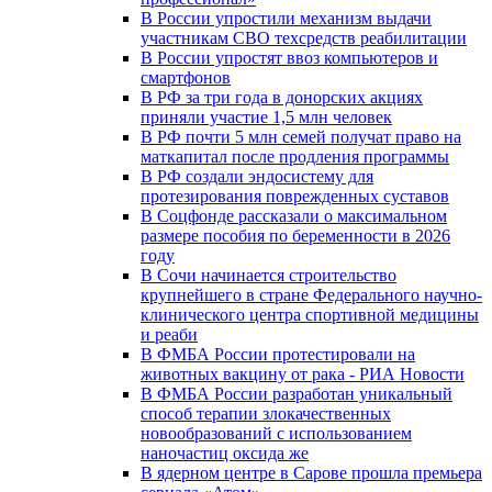
В России упростили механизм выдачи
участникам СВО техсредств реабилитации
В России упростят ввоз компьютеров и
смартфонов
В РФ за три года в донорских акциях
приняли участие 1,5 млн человек
В РФ почти 5 млн семей получат право на
маткапитал после продления программы
В РФ создали эндосистему для
протезирования поврежденных суставов
В Соцфонде рассказали о максимальном
размере пособия по беременности в 2026
году
В Сочи начинается строительство
крупнейшего в стране Федерального научно-
клинического центра спортивной медицины
и реаби
В ФМБА России протестировали на
животных вакцину от рака - РИА Новости
В ФМБА России разработан уникальный
способ терапии злокачественных
новообразований с использованием
наночастиц оксида же
В ядерном центре в Сарове прошла премьера