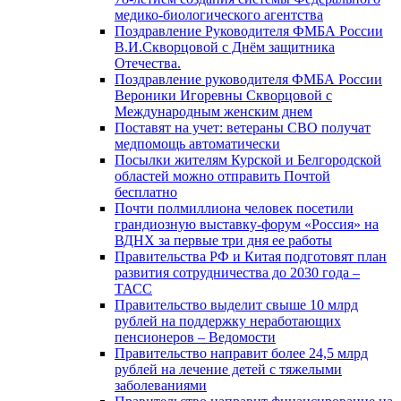
медико-биологического агентства
Поздравление Руководителя ФМБА России
В.И.Скворцовой с Днём защитника
Отечества.
Поздравление руководителя ФМБА России
Вероники Игоревны Скворцовой с
Международным женским днем
Поставят на учет: ветераны СВО получат
медпомощь автоматически
Посылки жителям Курской и Белгородской
областей можно отправить Почтой
бесплатно
Почти полмиллиона человек посетили
грандиозную выставку-форум «Россия» на
ВДНХ за первые три дня ее работы
Правительства РФ и Китая подготовят план
развития сотрудничества до 2030 года –
ТАСС
Правительство выделит свыше 10 млрд
рублей на поддержку неработающих
пенсионеров – Ведомости
Правительство направит более 24,5 млрд
рублей на лечение детей с тяжелыми
заболеваниями