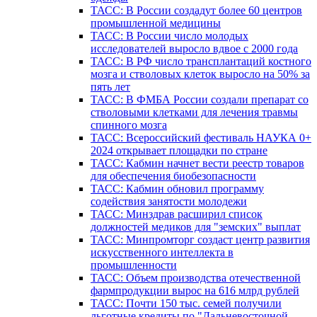
ТАСС: В России создадут более 60 центров
промышленной медицины
ТАСС: В России число молодых
исследователей выросло вдвое с 2000 года
ТАСС: В РФ число трансплантаций костного
мозга и стволовых клеток выросло на 50% за
пять лет
ТАСС: В ФМБА России создали препарат со
стволовыми клетками для лечения травмы
спинного мозга
ТАСС: Всероссийский фестиваль НАУКА 0+
2024 открывает площадки по стране
ТАСС: Кабмин начнет вести реестр товаров
для обеспечения биобезопасности
ТАСС: Кабмин обновил программу
содействия занятости молодежи
ТАСС: Минздрав расширил список
должностей медиков для "земских" выплат
ТАСС: Минпромторг создаст центр развития
искусственного интеллекта в
промышленности
ТАСС: Объем производства отечественной
фармпродукции вырос на 616 млрд рублей
ТАСС: Почти 150 тыс. семей получили
льготные кредиты по "Дальневосточной