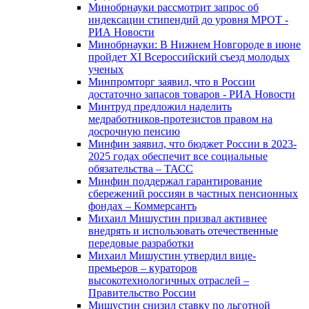
Минобрнауки рассмотрит запрос об
индексации стипендий до уровня МРОТ -
РИА Новости
Минобрнауки: В Нижнем Новгороде в июне
пройдет XI Всероссийский съезд молодых
ученых
Минпромторг заявил, что в России
достаточно запасов товаров - РИА Новости
Минтруд предложил наделить
медработников-протезистов правом на
досрочную пенсию
Минфин заявил, что бюджет России в 2023-
2025 годах обеспечит все социальные
обязательства – ТАСС
Минфин поддержал гарантирование
сбережений россиян в частных пенсионных
фондах – Коммерсантъ
Михаил Мишустин призвал активнее
внедрять и использовать отечественные
передовые разработки
Михаил Мишустин утвердил вице-
премьеров – кураторов
высокотехнологичных отраслей –
Правительство России
Мишустин снизил ставку по льготной