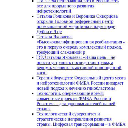
ТАСС:Эксперт заявила, что в России есть
все для прорывного развития
нейротехнологий
Татьяна Голикова и Вероника Скворцова
открыли Головной референсный центр
промышленной медицины в наукограде
Дубна и 9 це
Татьяна Яковлева:
«Высококвалифицированная реабилитация -
это в первую очередь комплексный подход,
требующий слаженной р
🇷🇺Татьяна Яковлева: «Наша цель – не
просто устранить последствия травм, а
вернуть человека к активной полноценной
жизн
Терапия будущего: Федеральный центр мозга
и нейротехнологий ФМБА России внедряет
новый подход к лечению глиобластомы
Технологии, опережающие время:
совместные проекты ФМБА России и
Росатома – для здоровья жителей нашей
страны
Технологический суверенитет и
стратегические направления развития
страны. Цифровая трансформация – в ФМБА