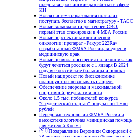
представят российские разработки в сфере
ИИ
Новая система образования позволит
поступать бесплатно в магистратуру - ТАСС
Новые возможности для героев СВО:
первый этап стажировки в ФМБА России
Новые перспективы клинической
онкологии: препарат «Ракурс 223Ra»,
разработанный ФМБА России, внедрен в
медицинскую прак
Новые правила посещения поликлиник: как
будут лечиться россияне с 1 января В 2024
году все российские больницы и поликл
Новый нацпроект по биоэкономике
планируют реализовывать с апреля
Обеспечение здоровья и максимальной
спортивной результативности
Около 1,5 тыс. победителей конкурса
"Студенческий стартап" получат по 1 млн
рублей
Передовые технологии ФМБА России и
высокотехнологичная медицинская помощь
для жителей Крыма
🇷🇺Поздравление Вероники Скворцовой с
78-летием создания системы Федерального