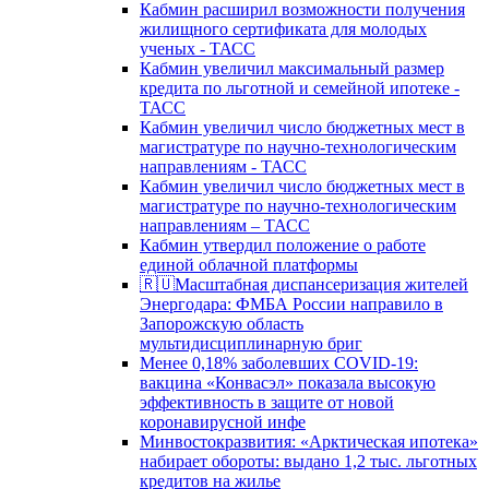
Кабмин расширил возможности получения
жилищного сертификата для молодых
ученых - ТАСС
Кабмин увеличил максимальный размер
кредита по льготной и семейной ипотеке -
ТАСС
Кабмин увеличил число бюджетных мест в
магистратуре по научно-технологическим
направлениям - ТАСС
Кабмин увеличил число бюджетных мест в
магистратуре по научно-технологическим
направлениям – ТАСС
Кабмин утвердил положение о работе
единой облачной платформы
🇷🇺Масштабная диспансеризация жителей
Энергодара: ФМБА России направило в
Запорожскую область
мультидисциплинарную бриг
Менее 0,18% заболевших COVID-19:
вакцина «Конвасэл» показала высокую
эффективность в защите от новой
коронавирусной инфе
Минвостокразвития: «Арктическая ипотека»
набирает обороты: выдано 1,2 тыс. льготных
кредитов на жилье