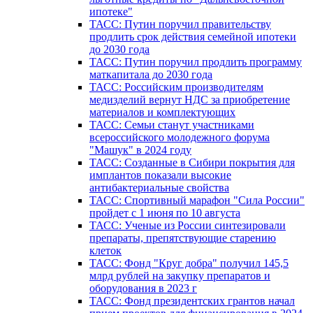
ипотеке"
ТАСС: Путин поручил правительству
продлить срок действия семейной ипотеки
до 2030 года
ТАСС: Путин поручил продлить программу
маткапитала до 2030 года
ТАСС: Российским производителям
медизделий вернут НДС за приобретение
материалов и комплектующих
ТАСС: Семьи станут участниками
всероссийского молодежного форума
"Машук" в 2024 году
ТАСС: Созданные в Сибири покрытия для
имплантов показали высокие
антибактериальные свойства
ТАСС: Спортивный марафон "Сила России"
пройдет с 1 июня по 10 августа
ТАСС: Ученые из России синтезировали
препараты, препятствующие старению
клеток
ТАСС: Фонд "Круг добра" получил 145,5
млрд рублей на закупку препаратов и
оборудования в 2023 г
ТАСС: Фонд президентских грантов начал