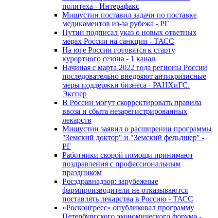
политеха - Интерафакс
Мишустин поставил задачи по поставке
медикаментов из-за рубежа - РГ
Путин подписал указ о новых ответных
мерах России на санкции - ТАСС
На юге России готовятся к старту
курортного сезона - 1 канал
Начиная с марта 2022 года регионы России
последовательно внедряют антикризисные
меры поддержки бизнеса - РАНХиГС.
Экспер
В России могут скорректировать правила
ввоза и сбыта незарегистрированных
лекарств
Мишустин заявил о расширении программы
"Земский доктор" и "Земский фельдшер" -
РГ
Работники скорой помощи принимают
поздравления с профессиональным
праздником
Росздравнадзор: зарубежные
фармпроизводители не отказываются
поставлять лекарства в Россию - ТАСС
«Росконгресс» опубликовал программу
Петербургского экономического форума -