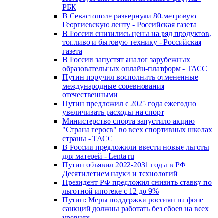
РБК
В Севастополе развернули 80-метровую
Георгиевскую ленту - Российская газета
В России снизились цены на ряд продуктов,
топливо и бытовую технику - Российская
газета
В России запустят аналог зарубежных
образовательных онлайн-платформ - ТАСС
Путин поручил восполнить отмененные
международные соревнования
отечественными
Путин предложил с 2025 года ежегодно
увеличивать расходы на спорт
Министерство спорта запустило акцию
"Страна героев" во всех спортивных школах
страны - ТАСС
В России предложили ввести новые льготы
для матерей - Lenta.ru
Путин объявил 2022-2031 годы в РФ
Десятилетием науки и технологий
Президент РФ предложил снизить ставку по
льготной ипотеке с 12 до 9%
Путин: Меры поддержки россиян на фоне
санкций должны работать без сбоев на всех
уровнях