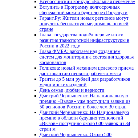
Всероссийский конкурс «Большая перемена»
Вступить в Программу долгосрочных
сбережений можно будет через Госуслуги
Гарант.Ру: Жители новых регионов могут
получить бесплатную медпомощь по всей
стране
Глава государства подвёл первые итоги
развития транспортной инфраструктуры в
России в 2022 году
Глава ФМБА: работаем над созданием
систем для мониторинга состояния здоровья
космонавтов
Голикова: новый механизм целевого приема
даст гарантию первого рабочего места
Гранты до 5 млн рублей для разработчиков
медицинских изделий
День семьи, любви и верности
Дмитрий Чернышенко: На национальную
премию «Вызов» уже поступили заявки из
50 регионов России и более чем 30 стран
Дмитрий Чернышенко: На Национальную
премию в области будущих технологий
«Вызов» поступило около 600 заявок из 34
стран м
Дмитрий Чернышенко: Около 500