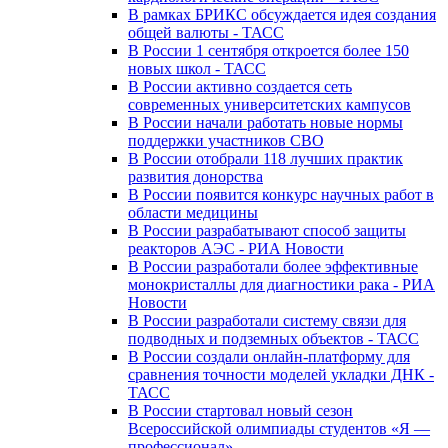
В рамках БРИКС обсуждается идея создания
общей валюты - ТАСС
В России 1 сентября откроется более 150
новых школ - ТАСС
В России активно создается сеть
современных университетских кампусов
В России начали работать новые нормы
поддержки участников СВО
В России отобрали 118 лучших практик
развития донорства
В России появится конкурс научных работ в
области медицины
В России разрабатывают способ защиты
реакторов АЭС - РИА Новости
В России разработали более эффективные
монокристаллы для диагностики рака - РИА
Новости
В России разработали систему связи для
подводных и подземных объектов - ТАСС
В России создали онлайн-платформу для
сравнения точности моделей укладки ДНК -
ТАСС
В России стартовал новый сезон
Всероссийской олимпиады студентов «Я —
профессионал»