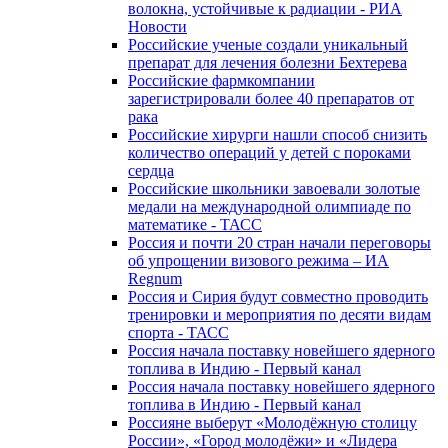
волокна, устойчивые к радиации - РИА
Новости
Российские ученые создали уникальный
препарат для лечения болезни Бехтерева
Российские фармкомпании
зарегистрировали более 40 препаратов от
рака
Российские хирурги нашли способ снизить
количество операций у детей с пороками
сердца
Российские школьники завоевали золотые
медали на международной олимпиаде по
математике - ТАСС
Россия и почти 20 стран начали переговоры
об упрощении визового режима – ИА
Regnum
Россия и Сирия будут совместно проводить
тренировки и мероприятия по десяти видам
спорта - ТАСС
Россия начала поставку новейшего ядерного
топлива в Индию - Первый канал
Россия начала поставку новейшего ядерного
топлива в Индию - Первый канал
Россияне выберут «Молодёжную столицу
России», «Город молодёжи» и «Лидера