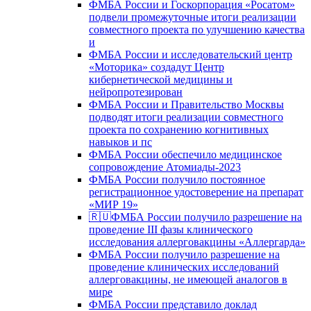
ФМБА России и Госкорпорация «Росатом»
подвели промежуточные итоги реализации
совместного проекта по улучшению качества
и
ФМБА России и исследовательский центр
«Моторика» создадут Центр
кибернетической медицины и
нейропротезирован
ФМБА России и Правительство Москвы
подводят итоги реализации совместного
проекта по сохранению когнитивных
навыков и пс
ФМБА России обеспечило медицинское
сопровождение Атомиады-2023
ФМБА России получило постоянное
регистрационное удостоверение на препарат
«МИР 19»
🇷🇺ФМБА России получило разрешение на
проведение III фазы клинического
исследования аллерговакцины «Аллергарда»
ФМБА России получило разрешение на
проведение клинических исследований
аллерговакцины, не имеющей аналогов в
мире
ФМБА России представило доклад