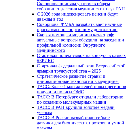
Скворцова приняла участие в общем
собрании отделения медицинских наук РАН
С 2026 года индексировать пенсии будут
дважды в год
Скворцова: ФМБА разрабатывает научные
программы по спортивному долголетию
Скорая помощь и медицина катастроф:
актуальные вопросы обсудили на заседании
профильной комиссии Окружного
медицинского
Стартовал прием заявок на конкурс в рамках
#БРИКС
Стартовал федеральный этап Всероссийской
ярмарки трудоустройства – 2025
Стратегическое развитие страны и
инновационные технологии в медицине.
ТАСС: Более 1 млн жителей новых регионов
получили полисы ОМС
ТАСС: В Петербурге открыли лабораторию
по созданию молекулярных машин
ТАСС: В РАН вручили золотые медали
ученым
ТАСС: В России разработали гибкие
датчики для бионических протезов и умной
одежды