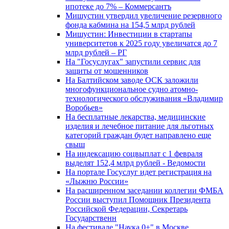
ипотеке до 7% – Коммерсантъ
Мишустин утвердил увеличение резервного
фонда кабмина на 154,5 млрд рублей
Мишустин: Инвестиции в стартапы
университетов к 2025 году увеличатся до 7
млрд рублей – РГ
На "Госуслугах" запустили сервис для
защиты от мошенников
На Балтийском заводе ОСК заложили
многофункциональное судно атомно-
технологического обслуживания «Владимир
Воробьев»
На бесплатные лекарства, медицинские
изделия и лечебное питание для льготных
категорий граждан будет направлено еще
свыш
На индексацию соцвыплат с 1 февраля
выделят 152,4 млрд рублей - Ведомости
На портале Госуслуг идет регистрация на
«Лыжню России»
На расширенном заседании коллегии ФМБА
России выступил Помощник Президента
Российской Федерации, Секретарь
Государственн
На фестивале "Наука 0+" в Москве