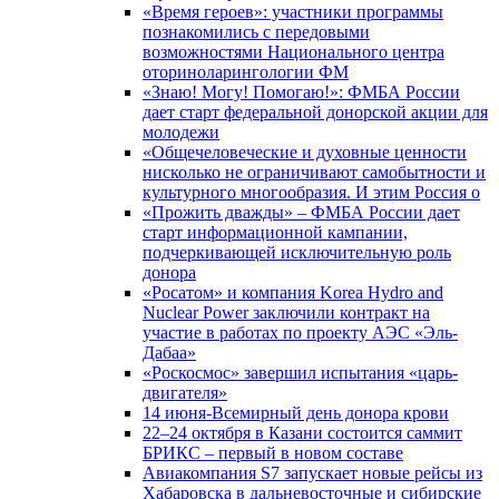
«Время героев»: участники программы
познакомились с передовыми
возможностями Национального центра
оториноларингологии ФМ
«Знаю! Могу! Помогаю!»: ФМБА России
дает старт федеральной донорской акции для
молодежи
«Общечеловеческие и духовные ценности
нисколько не ограничивают самобытности и
культурного многообразия. И этим Россия о
«Прожить дважды» – ФМБА России дает
старт информационной кампании,
подчеркивающей исключительную роль
донора
«Росатом» и компания Korea Hydro and
Nuclear Power заключили контракт на
участие в работах по проекту АЭС «Эль-
Дабаа»
«Роскосмос» завершил испытания «царь-
двигателя»
14 июня-Всемирный день донора крови
22–24 октября в Казани состоится саммит
БРИКС – первый в новом составе
Авиакомпания S7 запускает новые рейсы из
Хабаровска в дальневосточные и сибирские