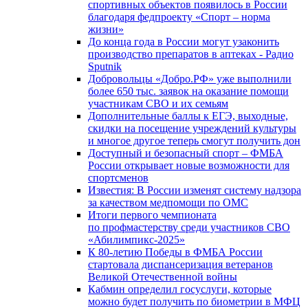
спортивных объектов появилось в России
благодаря федпроекту «Спорт – норма
жизни»
До конца года в России могут узаконить
производство препаратов в аптеках - Радио
Sputnik
Добровольцы «Добро.РФ» уже выполнили
более 650 тыс. заявок на оказание помощи
участникам СВО и их семьям
Дополнительные баллы к ЕГЭ, выходные,
скидки на посещение учреждений культуры
и многое другое теперь смогут получить дон
Доступный и безопасный спорт – ФМБА
России открывает новые возможности для
спортсменов
Известия: В России изменят систему надзора
за качеством медпомощи по ОМС
Итоги первого чемпионата
по профмастерству среди участников СВО
«Абилимпикс-2025»
К 80-летию Победы в ФМБА России
стартовала диспансеризация ветеранов
Великой Отечественной войны
Кабмин определил госуслуги, которые
можно будет получить по биометрии в МФЦ