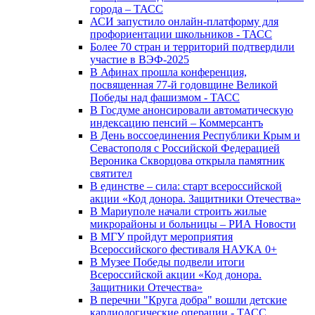
города – ТАСС
АСИ запустило онлайн-платформу для
профориентации школьников - ТАСС
Более 70 стран и территорий подтвердили
участие в ВЭФ-2025
В Афинах прошла конференция,
посвященная 77-й годовщине Великой
Победы над фашизмом - ТАСС
В Госдуме анонсировали автоматическую
индексацию пенсий – Коммерсантъ
В День воссоединения Республики Крым и
Севастополя с Российской Федерацией
Вероника Скворцова открыла памятник
святител
В единстве – сила: старт всероссийской
акции «Код донора. Защитники Отечества»
В Мариуполе начали строить жилые
микрорайоны и больницы – РИА Новости
В МГУ пройдут мероприятия
Всероссийского фестиваля НАУКА 0+
В Музее Победы подвели итоги
Всероссийской акции «Код донора.
Защитники Отечества»
В перечни "Круга добра" вошли детские
кардиологические операции - ТАСС