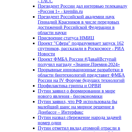
- ТАСС
Президент России дал интервью телеканалу
«Россия 1» - kremlin.ru
Президент Российской академии наук
Геннадий Красников в числе передовых
достижений Российской Федерации в
области науки
Присвоение статуса НМИЦ
Проект "Сфера" подразумевает запуск 162
спутников, рассказали в Роскосмосе - РИА
Новости
Проект ФМБА России #ДавайВступай
получил награду «Знание.Премия-2024»
Прорывные инновационные разработки в
области биотехнологий представит ФМБА
России на IV Форуме будущих технологий
Профилактика гриппа и ОРВИ
Путин заявил о формировании в мире
нового явления - биоэкономики
Путин заявил, что РФ использовала бы
малейший шанс на мирное решение в
Донбассе – Интерфакс
Путин назвал сбережение народа задачей
номер один
Путин отметил вклад атомной отрасли в