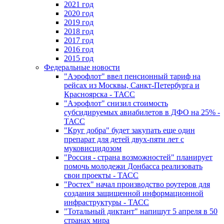
2021 год
2020 год
2019 год
2018 год
2017 год
2016 год
2015 год
Федеральные новости
"Аэрофлот" ввел пенсионный тариф на
рейсах из Москвы, Санкт-Петербурга и
Красноярска - ТАСС
"Аэрофлот" снизил стоимость
субсидируемых авиабилетов в ДФО на 25% -
ТАСС
"Круг добра" будет закупать еще один
препарат для детей двух-пяти лет с
муковисцидозом
"Россия - страна возможностей" планирует
помочь молодежи Донбасса реализовать
свои проекты - ТАСС
"Ростех" начал производство роутеров для
создания защищенной информационной
инфраструктуры - ТАСС
"Тотальный диктант" напишут 5 апреля в 50
странах мира