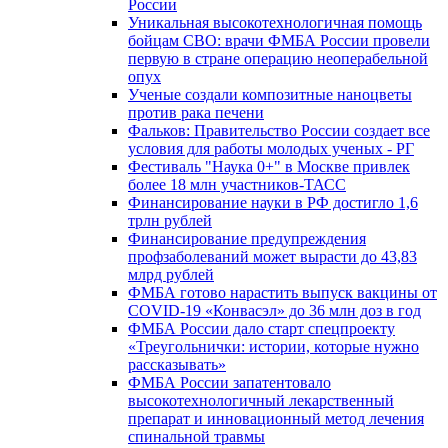
России
Уникальная высокотехнологичная помощь
бойцам СВО: врачи ФМБА России провели
первую в стране операцию неоперабельной
опух
Ученые создали композитные наноцветы
против рака печени
Фальков: Правительство России создает все
условия для работы молодых ученых - РГ
Фестиваль "Наука 0+" в Москве привлек
более 18 млн участников-ТАСС
Финансирование науки в РФ достигло 1,6
трлн рублей
Финансирование предупреждения
профзаболеваний может вырасти до 43,83
млрд рублей
ФМБА готово нарастить выпуск вакцины от
COVID-19 «Конвасэл» до 36 млн доз в год
ФМБА России дало старт спецпроекту
«Треугольнички: истории, которые нужно
рассказывать»
ФМБА России запатентовало
высокотехнологичный лекарственный
препарат и инновационный метод лечения
спинальной травмы