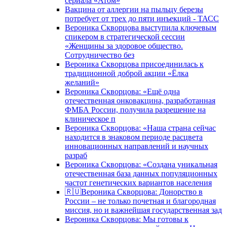
сериала «Атом»
Вакцина от аллергии на пыльцу березы
потребует от трех до пяти инъекций - ТАСС
Вероника Скворцова выступила ключевым
спикером в стратегической сессии
«Женщины за здоровое общество.
Сотрудничество без
Вероника Скворцова присоединилась к
традиционной доброй акции «Ёлка
желаний»
Вероника Скворцова: «Ещё одна
отечественная онковакцина, разработанная
ФМБА России, получила разрешение на
клиническое п
Вероника Скворцова: «Наша страна сейчас
находится в знаковом периоде расцвета
инновационных направлений и научных
разраб
Вероника Скворцова: «Создана уникальная
отечественная база данных популяционных
частот генетических вариантов населения
🇷🇺Вероника Скворцова: Донорство в
России – не только почетная и благородная
миссия, но и важнейшая государственная зад
Вероника Скворцова: Мы готовы к