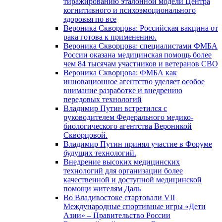
тиражированию эталонной модели Центра
когнитивного и психоэмоционального
здоровья по все
Вероника Скворцова: Российская вакцина от
рака готова к применению.
Вероника Скворцова: специалистами ФМБА
России оказана медицинская помощь более
чем 84 тысячам участников и ветеранов СВО
Вероника Скворцова: ФМБА как
инновационное агентство уделяет особое
внимание разработке и внедрению
передовых технологий
Владимир Путин встретился с
руководителем Федерального медико-
биологического агентства Вероникой
Скворцовой.
Владимир Путин принял участие в Форуме
будущих технологий.
Внедрение высоких медицинских
технологий для организации более
качественной и доступной медицинской
помощи жителям Даль
Во Владивостоке стартовали VII
Международные спортивные игры «Дети
Азии» – Правительство России