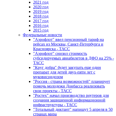
2021 год
2020 год
2019 год
2018 год
2017 год
2016 год
2015 год
Федеральные новости
"Аэрофлот" ввел пенсионный тариф на
рейсах из Москвы, Санкт-Петербурга и
Красноярска - ТАСС
"Аэрофлот" снизил стоимость
субсидируемых авиабилетов в ДФО на 25% -
ТАСС
"Круг добра" будет закупать еще один
препарат для детей двух-пяти лет с
муковисцидозом
"Россия - страна возможностей" планирует
помочь молодежи Донбасса реализовать
свои проекты - ТАСС
"Ростех" начал производство роутеров для
создания защищенной информационной
инфраструктуры - ТАСС
"Тотальный диктант" напишут 5 апреля в 50
странах мира