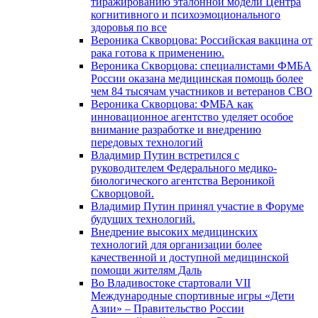
тиражированию эталонной модели Центра
когнитивного и психоэмоционального
здоровья по все
Вероника Скворцова: Российская вакцина от
рака готова к применению.
Вероника Скворцова: специалистами ФМБА
России оказана медицинская помощь более
чем 84 тысячам участников и ветеранов СВО
Вероника Скворцова: ФМБА как
инновационное агентство уделяет особое
внимание разработке и внедрению
передовых технологий
Владимир Путин встретился с
руководителем Федерального медико-
биологического агентства Вероникой
Скворцовой.
Владимир Путин принял участие в Форуме
будущих технологий.
Внедрение высоких медицинских
технологий для организации более
качественной и доступной медицинской
помощи жителям Даль
Во Владивостоке стартовали VII
Международные спортивные игры «Дети
Азии» – Правительство России