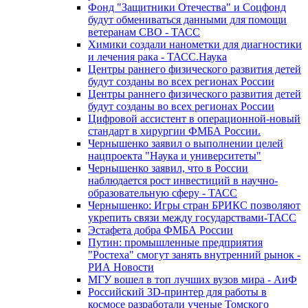
Фонд "Защитники Отечества" и Соцфонд
будут обмениваться данными для помощи
ветеранам СВО - ТАСС
Химики создали нанометки для диагностики
и лечения рака - ТАСС.Наука
Центры раннего физического развития детей
будут созданы во всех регионах России
Центры раннего физического развития детей
будут созданы во всех регионах России
Цифровой ассистент в операционной-новый
стандарт в хирургии ФМБА России.
Чернышенко заявил о выполнении целей
нацпроекта "Наука и университеты"
Чернышенко заявил, что в России
наблюдается рост инвестиций в научно-
образовательную сферу - ТАСС
Чернышенко: Игры стран БРИКС позволяют
укрепить связи между государствами-ТАСС
Эстафета добра ФМБА России
Путин: промышленные предприятия
"Ростеха" смогут занять внутренний рынок -
РИА Новости
МГУ вошел в топ лучших вузов мира - АиФ
Российский 3D-принтер для работы в
космосе разработали ученые Томского