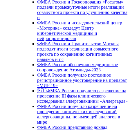
ФМБА России и Госкорпорация «Росатом»
подвели промежуточные итоги реализации
совместного проекта по улучшению качества
и
ФМБА России и исследовательский центр
«Моторика» создадут Центр
кибернетической медицины и
нейропротезирован
ФМБА России и Правительство Москвы
подводят итоги реализации совместного
проекта по сохранению когнитивных
навыков и пс
ФМБА России обеспечило медицинское
сопровождение Атомиады-2023
ФМБА России получило постоянное
регистрационное удостоверение на препарат
«МИР 19»
🇷🇺ФМБА России получило разрешение на
проведение III фазы клинического
исследования аллерговакцины «Аллергарда»
ФМБА России получило разрешение на
проведение клинических исследований
аллерговакцины, не имеющей аналогов в
мире
ФМБА России представило доклад