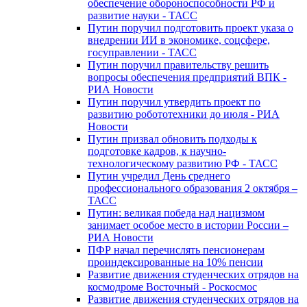
обеспечение обороноспособности РФ и
развитие науки - ТАСС
Путин поручил подготовить проект указа о
внедрении ИИ в экономике, соцсфере,
госуправлении - ТАСС
Путин поручил правительству решить
вопросы обеспечения предприятий ВПК -
РИА Новости
Путин поручил утвердить проект по
развитию робототехники до июля - РИА
Новости
Путин призвал обновить подходы к
подготовке кадров, к научно-
технологическому развитию РФ - ТАСС
Путин учредил День среднего
профессионального образования 2 октября –
ТАСС
Путин: великая победа над нацизмом
занимает особое место в истории России –
РИА Новости
ПФР начал перечислять пенсионерам
проиндексированные на 10% пенсии
Развитие движения студенческих отрядов на
космодроме Восточный - Роскосмос
Развитие движения студенческих отрядов на