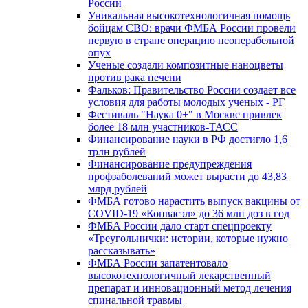
России
Уникальная высокотехнологичная помощь
бойцам СВО: врачи ФМБА России провели
первую в стране операцию неоперабельной
опух
Ученые создали композитные наноцветы
против рака печени
Фальков: Правительство России создает все
условия для работы молодых ученых - РГ
Фестиваль "Наука 0+" в Москве привлек
более 18 млн участников-ТАСС
Финансирование науки в РФ достигло 1,6
трлн рублей
Финансирование предупреждения
профзаболеваний может вырасти до 43,83
млрд рублей
ФМБА готово нарастить выпуск вакцины от
COVID-19 «Конвасэл» до 36 млн доз в год
ФМБА России дало старт спецпроекту
«Треугольнички: истории, которые нужно
рассказывать»
ФМБА России запатентовало
высокотехнологичный лекарственный
препарат и инновационный метод лечения
спинальной травмы