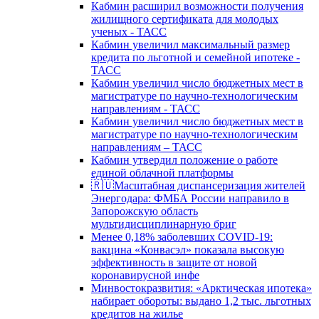
Кабмин расширил возможности получения
жилищного сертификата для молодых
ученых - ТАСС
Кабмин увеличил максимальный размер
кредита по льготной и семейной ипотеке -
ТАСС
Кабмин увеличил число бюджетных мест в
магистратуре по научно-технологическим
направлениям - ТАСС
Кабмин увеличил число бюджетных мест в
магистратуре по научно-технологическим
направлениям – ТАСС
Кабмин утвердил положение о работе
единой облачной платформы
🇷🇺Масштабная диспансеризация жителей
Энергодара: ФМБА России направило в
Запорожскую область
мультидисциплинарную бриг
Менее 0,18% заболевших COVID-19:
вакцина «Конвасэл» показала высокую
эффективность в защите от новой
коронавирусной инфе
Минвостокразвития: «Арктическая ипотека»
набирает обороты: выдано 1,2 тыс. льготных
кредитов на жилье