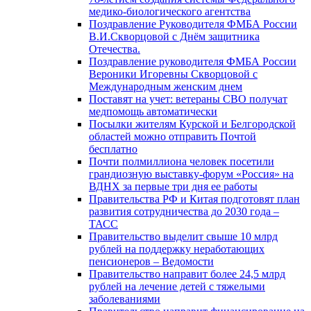
медико-биологического агентства
Поздравление Руководителя ФМБА России
В.И.Скворцовой с Днём защитника
Отечества.
Поздравление руководителя ФМБА России
Вероники Игоревны Скворцовой с
Международным женским днем
Поставят на учет: ветераны СВО получат
медпомощь автоматически
Посылки жителям Курской и Белгородской
областей можно отправить Почтой
бесплатно
Почти полмиллиона человек посетили
грандиозную выставку-форум «Россия» на
ВДНХ за первые три дня ее работы
Правительства РФ и Китая подготовят план
развития сотрудничества до 2030 года –
ТАСС
Правительство выделит свыше 10 млрд
рублей на поддержку неработающих
пенсионеров – Ведомости
Правительство направит более 24,5 млрд
рублей на лечение детей с тяжелыми
заболеваниями