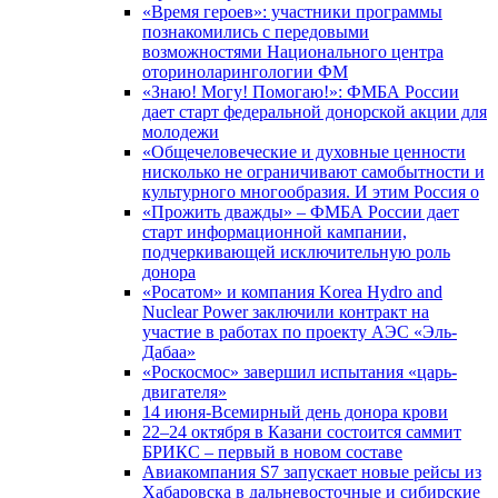
«Время героев»: участники программы
познакомились с передовыми
возможностями Национального центра
оториноларингологии ФМ
«Знаю! Могу! Помогаю!»: ФМБА России
дает старт федеральной донорской акции для
молодежи
«Общечеловеческие и духовные ценности
нисколько не ограничивают самобытности и
культурного многообразия. И этим Россия о
«Прожить дважды» – ФМБА России дает
старт информационной кампании,
подчеркивающей исключительную роль
донора
«Росатом» и компания Korea Hydro and
Nuclear Power заключили контракт на
участие в работах по проекту АЭС «Эль-
Дабаа»
«Роскосмос» завершил испытания «царь-
двигателя»
14 июня-Всемирный день донора крови
22–24 октября в Казани состоится саммит
БРИКС – первый в новом составе
Авиакомпания S7 запускает новые рейсы из
Хабаровска в дальневосточные и сибирские