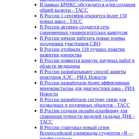
В рамках БРИКС обсуждается идея создания
общей валюты - ТАСС
В России 1 сентября откроется более 150
новых школ - ТАСС
В России активно создается сеть
современных университетских кампусов
В России начали работать новые нормы
поддержки участников СВО
В России отобрали 118 лучших практик
развития донорства
В России появится конкурс научных работ в
области медицины
В России разрабатывают способ защиты
реакторов АЭС - РИА Новости
В России разработали более эффективные
монокристаллы для диагностики рака - РИА
Новости
В России разработали систему связи для
подводных и подземных объектов - ТАСС
В России создали онлайн-платформу для
сравнения точности моделей укладки ДНК -
ТАСС
В России стартовал новый сезон
Всероссийской олимпиады студентов «Я —
профессионал»