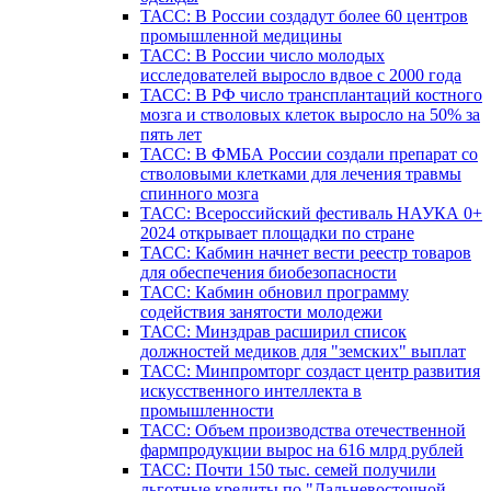
ТАСС: В России создадут более 60 центров
промышленной медицины
ТАСС: В России число молодых
исследователей выросло вдвое с 2000 года
ТАСС: В РФ число трансплантаций костного
мозга и стволовых клеток выросло на 50% за
пять лет
ТАСС: В ФМБА России создали препарат со
стволовыми клетками для лечения травмы
спинного мозга
ТАСС: Всероссийский фестиваль НАУКА 0+
2024 открывает площадки по стране
ТАСС: Кабмин начнет вести реестр товаров
для обеспечения биобезопасности
ТАСС: Кабмин обновил программу
содействия занятости молодежи
ТАСС: Минздрав расширил список
должностей медиков для "земских" выплат
ТАСС: Минпромторг создаст центр развития
искусственного интеллекта в
промышленности
ТАСС: Объем производства отечественной
фармпродукции вырос на 616 млрд рублей
ТАСС: Почти 150 тыс. семей получили
льготные кредиты по "Дальневосточной