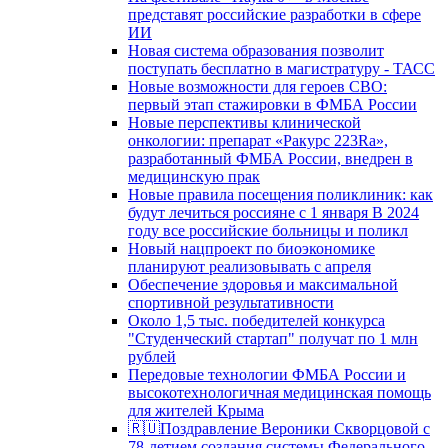
представят российские разработки в сфере
ИИ
Новая система образования позволит
поступать бесплатно в магистратуру - ТАСС
Новые возможности для героев СВО:
первый этап стажировки в ФМБА России
Новые перспективы клинической
онкологии: препарат «Ракурс 223Ra»,
разработанный ФМБА России, внедрен в
медицинскую прак
Новые правила посещения поликлиник: как
будут лечиться россияне с 1 января В 2024
году все российские больницы и поликл
Новый нацпроект по биоэкономике
планируют реализовывать с апреля
Обеспечение здоровья и максимальной
спортивной результативности
Около 1,5 тыс. победителей конкурса
"Студенческий стартап" получат по 1 млн
рублей
Передовые технологии ФМБА России и
высокотехнологичная медицинская помощь
для жителей Крыма
🇷🇺Поздравление Вероники Скворцовой с
78-летием создания системы Федерального