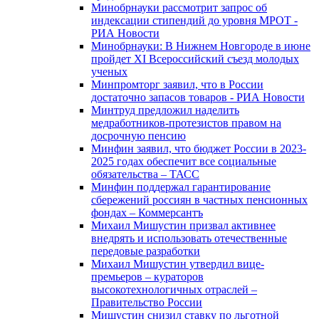
Минобрнауки рассмотрит запрос об
индексации стипендий до уровня МРОТ -
РИА Новости
Минобрнауки: В Нижнем Новгороде в июне
пройдет XI Всероссийский съезд молодых
ученых
Минпромторг заявил, что в России
достаточно запасов товаров - РИА Новости
Минтруд предложил наделить
медработников-протезистов правом на
досрочную пенсию
Минфин заявил, что бюджет России в 2023-
2025 годах обеспечит все социальные
обязательства – ТАСС
Минфин поддержал гарантирование
сбережений россиян в частных пенсионных
фондах – Коммерсантъ
Михаил Мишустин призвал активнее
внедрять и использовать отечественные
передовые разработки
Михаил Мишустин утвердил вице-
премьеров – кураторов
высокотехнологичных отраслей –
Правительство России
Мишустин снизил ставку по льготной