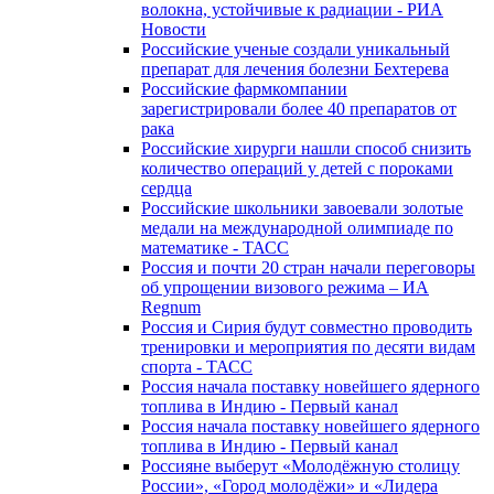
волокна, устойчивые к радиации - РИА
Новости
Российские ученые создали уникальный
препарат для лечения болезни Бехтерева
Российские фармкомпании
зарегистрировали более 40 препаратов от
рака
Российские хирурги нашли способ снизить
количество операций у детей с пороками
сердца
Российские школьники завоевали золотые
медали на международной олимпиаде по
математике - ТАСС
Россия и почти 20 стран начали переговоры
об упрощении визового режима – ИА
Regnum
Россия и Сирия будут совместно проводить
тренировки и мероприятия по десяти видам
спорта - ТАСС
Россия начала поставку новейшего ядерного
топлива в Индию - Первый канал
Россия начала поставку новейшего ядерного
топлива в Индию - Первый канал
Россияне выберут «Молодёжную столицу
России», «Город молодёжи» и «Лидера