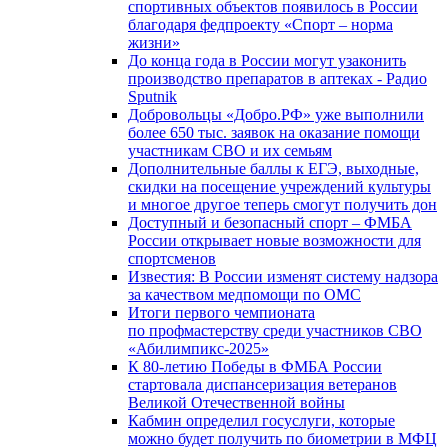
спортивных объектов появилось в России
благодаря федпроекту «Спорт – норма
жизни»
До конца года в России могут узаконить
производство препаратов в аптеках - Радио
Sputnik
Добровольцы «Добро.РФ» уже выполнили
более 650 тыс. заявок на оказание помощи
участникам СВО и их семьям
Дополнительные баллы к ЕГЭ, выходные,
скидки на посещение учреждений культуры
и многое другое теперь смогут получить дон
Доступный и безопасный спорт – ФМБА
России открывает новые возможности для
спортсменов
Известия: В России изменят систему надзора
за качеством медпомощи по ОМС
Итоги первого чемпионата
по профмастерству среди участников СВО
«Абилимпикс-2025»
К 80-летию Победы в ФМБА России
стартовала диспансеризация ветеранов
Великой Отечественной войны
Кабмин определил госуслуги, которые
можно будет получить по биометрии в МФЦ