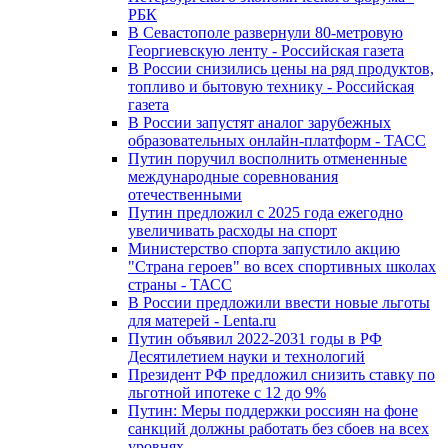
РБК
В Севастополе развернули 80-метровую
Георгиевскую ленту - Российская газета
В России снизились цены на ряд продуктов,
топливо и бытовую технику - Российская
газета
В России запустят аналог зарубежных
образовательных онлайн-платформ - ТАСС
Путин поручил восполнить отмененные
международные соревнования
отечественными
Путин предложил с 2025 года ежегодно
увеличивать расходы на спорт
Министерство спорта запустило акцию
"Страна героев" во всех спортивных школах
страны - ТАСС
В России предложили ввести новые льготы
для матерей - Lenta.ru
Путин объявил 2022-2031 годы в РФ
Десятилетием науки и технологий
Президент РФ предложил снизить ставку по
льготной ипотеке с 12 до 9%
Путин: Меры поддержки россиян на фоне
санкций должны работать без сбоев на всех
уровнях