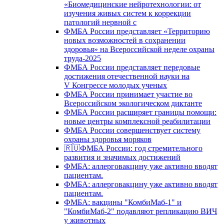
«Биомедицинские нейротехнологии: от
изучения живых систем к коррекции
патологий нервной с
ФМБА России представляет «Территорию
новых возможностей в сохранении
здоровья» на Всероссийской неделе охраны
труда-2025
ФМБА России представляет передовые
достижения отечественной науки на
V Конгрессе молодых ученых
ФМБА России принимает участие во
Всероссийском экологическом диктанте
ФМБА России расширяет границы помощи:
новые центры комплексной реабилитации
ФМБА России совершенствует систему
охраны здоровья моряков
🇷🇺ФМБА России: год стремительного
развития и значимых достижений
ФМБА: аллерговакцину уже активно вводят
пациентам.
ФМБА: аллерговакцину уже активно вводят
пациентам.
ФМБА: вакцины "КомбиМаб-1" и
"КомбиМаб-2" подавляют репликацию ВИЧ
у животных