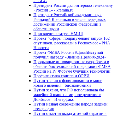
- ТАСС
Президент России дал интервью телеканалу
«Россия 1» - kremlin.ru
Президент Российской академии наук
Геннадий Красников в числе передовых
достижений Российской Федерации в
области науки
Присвоение статуса НМИЦ
Проект "Сфера" подразумевает запуск 162
спутников, рассказали в Роскосмосе - РИА
Новости
Проект ФМБА России #ДавайВступай
получил награду «Знание.Премия-2024»
Прорывные инновационные разработки в
области биотехнологий представит ФМБА
России на IV Форуме будущих технологий
Профилактика гриппа и ОРВИ
Путин заявил о формировании в мире
нового явления - биоэкономики
Путин заявил, что РФ использовала бы
малейший шанс на мирное решение в
Донбассе – Интерфакс
Путин назвал сбережение народа задачей
номер один
Путин отметил вклад атомной отрасли в