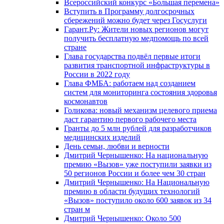
Всероссийский конкурс «Большая перемена»
Вступить в Программу долгосрочных
сбережений можно будет через Госуслуги
Гарант.Ру: Жители новых регионов могут
получить бесплатную медпомощь по всей
стране
Глава государства подвёл первые итоги
развития транспортной инфраструктуры в
России в 2022 году
Глава ФМБА: работаем над созданием
систем для мониторинга состояния здоровья
космонавтов
Голикова: новый механизм целевого приема
даст гарантию первого рабочего места
Гранты до 5 млн рублей для разработчиков
медицинских изделий
День семьи, любви и верности
Дмитрий Чернышенко: На национальную
премию «Вызов» уже поступили заявки из
50 регионов России и более чем 30 стран
Дмитрий Чернышенко: На Национальную
премию в области будущих технологий
«Вызов» поступило около 600 заявок из 34
стран м
Дмитрий Чернышенко: Около 500