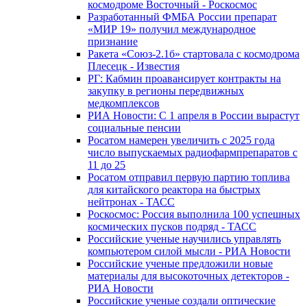
космодроме Восточный - Роскосмос
Разработанный ФМБА России препарат
«МИР 19» получил международное
признание
Ракета «Союз-2.1б» стартовала с космодрома
Плесецк - Известия
РГ: Кабмин проавансирует контракты на
закупку в регионы передвижных
медкомплексов
РИА Новости: С 1 апреля в России вырастут
социальные пенсии
Росатом намерен увеличить с 2025 года
число выпускаемых радиофармпрепаратов с
11 до 25
Росатом отправил первую партию топлива
для китайского реактора на быстрых
нейтронах - ТАСС
Роскосмос: Россия выполнила 100 успешных
космических пусков подряд - ТАСС
Российские ученые научились управлять
компьютером силой мысли - РИА Новости
Российские ученые предложили новые
материалы для высокоточных детекторов -
РИА Новости
Российские ученые создали оптические