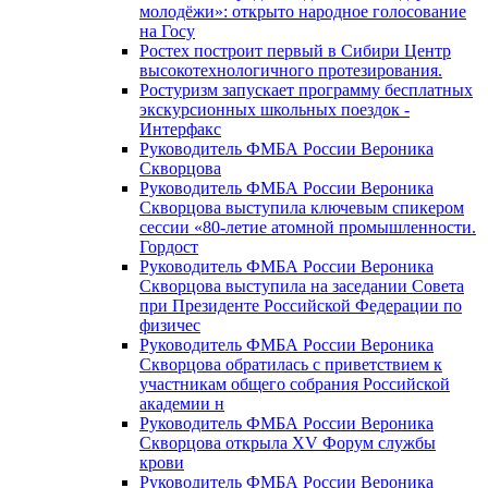
молодёжи»: открыто народное голосование
на Госу
Ростех построит первый в Сибири Центр
высокотехнологичного протезирования.
Ростуризм запускает программу бесплатных
экскурсионных школьных поездок -
Интерфакс
Руководитель ФМБА России Вероника
Скворцова
Руководитель ФМБА России Вероника
Скворцова выступила ключевым спикером
сессии «80-летие атомной промышленности.
Гордост
Руководитель ФМБА России Вероника
Скворцова выступила на заседании Совета
при Президенте Российской Федерации по
физичес
Руководитель ФМБА России Вероника
Скворцова обратилась с приветствием к
участникам общего собрания Российской
академии н
Руководитель ФМБА России Вероника
Скворцова открыла XV Форум службы
крови
Руководитель ФМБА России Вероника