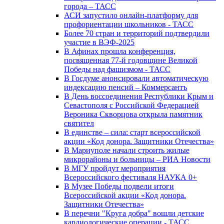
города – ТАСС
АСИ запустило онлайн-платформу для
профориентации школьников - ТАСС
Более 70 стран и территорий подтвердили
участие в ВЭФ-2025
В Афинах прошла конференция,
посвященная 77-й годовщине Великой
Победы над фашизмом - ТАСС
В Госдуме анонсировали автоматическую
индексацию пенсий – Коммерсантъ
В День воссоединения Республики Крым и
Севастополя с Российской Федерацией
Вероника Скворцова открыла памятник
святител
В единстве – сила: старт всероссийской
акции «Код донора. Защитники Отечества»
В Мариуполе начали строить жилые
микрорайоны и больницы – РИА Новости
В МГУ пройдут мероприятия
Всероссийского фестиваля НАУКА 0+
В Музее Победы подвели итоги
Всероссийской акции «Код донора.
Защитники Отечества»
В перечни "Круга добра" вошли детские
кардиологические операции - ТАСС