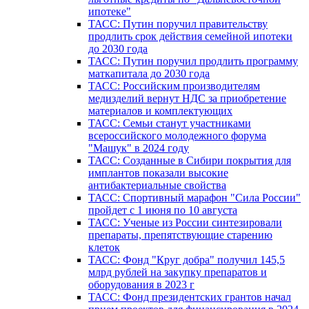
ипотеке"
ТАСС: Путин поручил правительству
продлить срок действия семейной ипотеки
до 2030 года
ТАСС: Путин поручил продлить программу
маткапитала до 2030 года
ТАСС: Российским производителям
медизделий вернут НДС за приобретение
материалов и комплектующих
ТАСС: Семьи станут участниками
всероссийского молодежного форума
"Машук" в 2024 году
ТАСС: Созданные в Сибири покрытия для
имплантов показали высокие
антибактериальные свойства
ТАСС: Спортивный марафон "Сила России"
пройдет с 1 июня по 10 августа
ТАСС: Ученые из России синтезировали
препараты, препятствующие старению
клеток
ТАСС: Фонд "Круг добра" получил 145,5
млрд рублей на закупку препаратов и
оборудования в 2023 г
ТАСС: Фонд президентских грантов начал