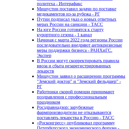
политеха - Интерафакс
Мишустин поставил задачи по поставке
медикаментов из-за рубежа - РГ
Путин подписал указ о новых ответных
мерах России на санкции - ТАСС
На юге России готовятся к старту
курортного сезона - 1 канал
Начиная с марта 2022 года регионы России
последовательно внедряют антикризисные
меры поддержки бизнеса - РАНХиГС.
Экспер
В России могут скорректировать правила
ввоза и сбыта незарегистрированных
лекарств
Мишустин заявил о расширении программы
"Земский доктор" и "Земский фельдшер" -
РГ
Работники скорой помощи принимают
поздравления с профессиональным
праздником
Росздравнадзор: зарубежные
фармпроизводители не отказываются
поставлять лекарства в Россию - ТАСС
«Росконгресс» опубликовал программу
Петербургского экономического форума -