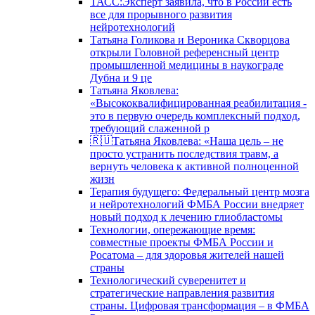
ТАСС:Эксперт заявила, что в России есть
все для прорывного развития
нейротехнологий
Татьяна Голикова и Вероника Скворцова
открыли Головной референсный центр
промышленной медицины в наукограде
Дубна и 9 це
Татьяна Яковлева:
«Высококвалифицированная реабилитация -
это в первую очередь комплексный подход,
требующий слаженной р
🇷🇺Татьяна Яковлева: «Наша цель – не
просто устранить последствия травм, а
вернуть человека к активной полноценной
жизн
Терапия будущего: Федеральный центр мозга
и нейротехнологий ФМБА России внедряет
новый подход к лечению глиобластомы
Технологии, опережающие время:
совместные проекты ФМБА России и
Росатома – для здоровья жителей нашей
страны
Технологический суверенитет и
стратегические направления развития
страны. Цифровая трансформация – в ФМБА