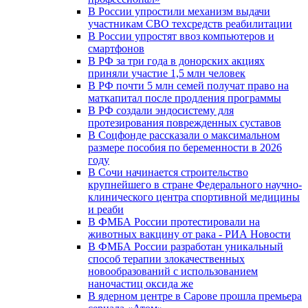
В России упростили механизм выдачи
участникам СВО техсредств реабилитации
В России упростят ввоз компьютеров и
смартфонов
В РФ за три года в донорских акциях
приняли участие 1,5 млн человек
В РФ почти 5 млн семей получат право на
маткапитал после продления программы
В РФ создали эндосистему для
протезирования поврежденных суставов
В Соцфонде рассказали о максимальном
размере пособия по беременности в 2026
году
В Сочи начинается строительство
крупнейшего в стране Федерального научно-
клинического центра спортивной медицины
и реаби
В ФМБА России протестировали на
животных вакцину от рака - РИА Новости
В ФМБА России разработан уникальный
способ терапии злокачественных
новообразований с использованием
наночастиц оксида же
В ядерном центре в Сарове прошла премьера