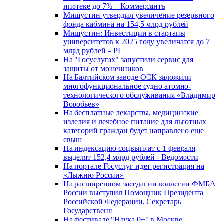
ипотеке до 7% – Коммерсантъ
Мишустин утвердил увеличение резервного
фонда кабмина на 154,5 млрд рублей
Мишустин: Инвестиции в стартапы
университетов к 2025 году увеличатся до 7
млрд рублей – РГ
На "Госуслугах" запустили сервис для
защиты от мошенников
На Балтийском заводе ОСК заложили
многофункциональное судно атомно-
технологического обслуживания «Владимир
Воробьев»
На бесплатные лекарства, медицинские
изделия и лечебное питание для льготных
категорий граждан будет направлено еще
свыш
На индексацию соцвыплат с 1 февраля
выделят 152,4 млрд рублей - Ведомости
На портале Госуслуг идет регистрация на
«Лыжню России»
На расширенном заседании коллегии ФМБА
России выступил Помощник Президента
Российской Федерации, Секретарь
Государственн
На фестивале "Наука 0+" в Москве