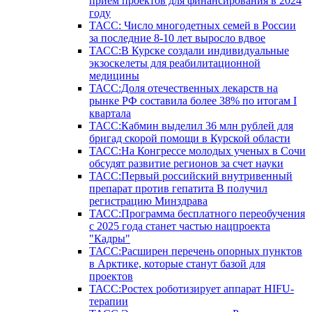
прием проектов для финансирования в 2024
году
ТАСС: Число многодетных семей в России
за последние 8-10 лет выросло вдвое
ТАСС:В Курске создали индивидуальные
экзоскелеты для реабилитационной
медицины
ТАСС:Доля отечественных лекарств на
рынке РФ составила более 38% по итогам I
квартала
ТАСС:Кабмин выделил 36 млн рублей для
бригад скорой помощи в Курской области
ТАСС:На Конгрессе молодых ученых в Сочи
обсудят развитие регионов за счет науки
ТАСС:Первый российский внутривенный
препарат против гепатита В получил
регистрацию Минздрава
ТАСС:Программа бесплатного переобучения
с 2025 года станет частью нацпроекта
"Кадры"
ТАСС:Расширен перечень опорных пунктов
в Арктике, которые станут базой для
проектов
ТАСС:Ростех роботизирует аппарат HIFU-
терапии