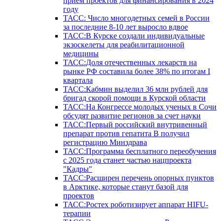
прием проектов для финансирования в 2024
году
ТАСС: Число многодетных семей в России
за последние 8-10 лет выросло вдвое
ТАСС:В Курске создали индивидуальные
экзоскелеты для реабилитационной
медицины
ТАСС:Доля отечественных лекарств на
рынке РФ составила более 38% по итогам I
квартала
ТАСС:Кабмин выделил 36 млн рублей для
бригад скорой помощи в Курской области
ТАСС:На Конгрессе молодых ученых в Сочи
обсудят развитие регионов за счет науки
ТАСС:Первый российский внутривенный
препарат против гепатита В получил
регистрацию Минздрава
ТАСС:Программа бесплатного переобучения
с 2025 года станет частью нацпроекта
"Кадры"
ТАСС:Расширен перечень опорных пунктов
в Арктике, которые станут базой для
проектов
ТАСС:Ростех роботизирует аппарат HIFU-
терапии