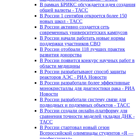
В рамках БРИКС обсуждается идея создания
общей валюты - ТАСС
В России 1 сентября откроется более 150
новых школ - ТАСС
В России активно создается сеть
современных университетских кампусов
В России начали работать новые нормы
поддержки участников СВО
В России отобрали 118 лучших практик
развития донорства
В России появится конкурс научных работ в
области медицины
В России разрабатывают способ защиты
реакторов АЭС - РИА Новости
В России разработали более эффективные
монокристаллы для диагностики рака - РИА
Новости
В России разработали систему связи для
подводных и подземных объектов - ТАСС
В России создали онлайн-платформу для
сравнения точности моделей укладки ДНК -
ТАСС
В России стартовал новый сезон
Всероссийской олимпиады студентов «Я —
профессионал»