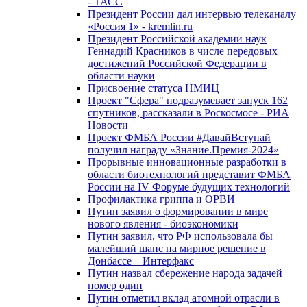
- ТАСС
Президент России дал интервью телеканалу
«Россия 1» - kremlin.ru
Президент Российской академии наук
Геннадий Красников в числе передовых
достижений Российской Федерации в
области науки
Присвоение статуса НМИЦ
Проект "Сфера" подразумевает запуск 162
спутников, рассказали в Роскосмосе - РИА
Новости
Проект ФМБА России #ДавайВступай
получил награду «Знание.Премия-2024»
Прорывные инновационные разработки в
области биотехнологий представит ФМБА
России на IV Форуме будущих технологий
Профилактика гриппа и ОРВИ
Путин заявил о формировании в мире
нового явления - биоэкономики
Путин заявил, что РФ использовала бы
малейший шанс на мирное решение в
Донбассе – Интерфакс
Путин назвал сбережение народа задачей
номер один
Путин отметил вклад атомной отрасли в