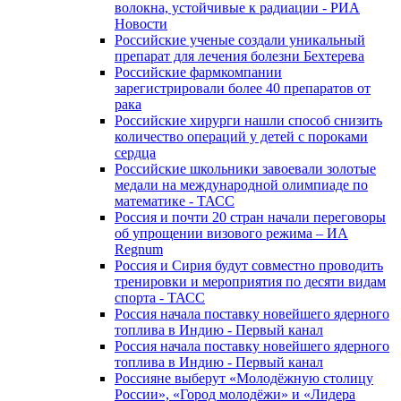
волокна, устойчивые к радиации - РИА
Новости
Российские ученые создали уникальный
препарат для лечения болезни Бехтерева
Российские фармкомпании
зарегистрировали более 40 препаратов от
рака
Российские хирурги нашли способ снизить
количество операций у детей с пороками
сердца
Российские школьники завоевали золотые
медали на международной олимпиаде по
математике - ТАСС
Россия и почти 20 стран начали переговоры
об упрощении визового режима – ИА
Regnum
Россия и Сирия будут совместно проводить
тренировки и мероприятия по десяти видам
спорта - ТАСС
Россия начала поставку новейшего ядерного
топлива в Индию - Первый канал
Россия начала поставку новейшего ядерного
топлива в Индию - Первый канал
Россияне выберут «Молодёжную столицу
России», «Город молодёжи» и «Лидера