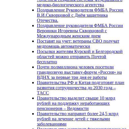
медико-биологического агентства
Поздравление Руководителя ФМБА России
В.И.Скворцовой с Днём защитника
Отечества.
Поздравление руководителя ФМБА России
Вероники Игоревны Скворцовой с
Международным женским днем
Поставят на учет: ветераны СВО получат
медпомощь автоматически
Посылки жителям Курской и Белгородской
областей можно отправить Почтой
бесплатно
Почти полмиллиона человек посетили
грандиозную выставку-форум «Россия» на
ВДНХ за первые три дня ее работы
Правительства РФ и Китая подготовят план
развития сотрудничества до 2030 года –
ТАСС
Правительство выделит свыше 10 млрд
рублей на поддержку неработающих
пенсионеров – Ведомости
Правительство направит более 24,5 млрд
рублей на лечение детей с тяжелыми
заболеваниями