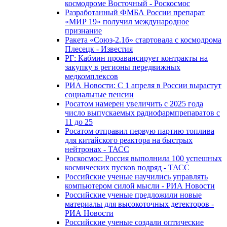
космодроме Восточный - Роскосмос
Разработанный ФМБА России препарат
«МИР 19» получил международное
признание
Ракета «Союз-2.1б» стартовала с космодрома
Плесецк - Известия
РГ: Кабмин проавансирует контракты на
закупку в регионы передвижных
медкомплексов
РИА Новости: С 1 апреля в России вырастут
социальные пенсии
Росатом намерен увеличить с 2025 года
число выпускаемых радиофармпрепаратов с
11 до 25
Росатом отправил первую партию топлива
для китайского реактора на быстрых
нейтронах - ТАСС
Роскосмос: Россия выполнила 100 успешных
космических пусков подряд - ТАСС
Российские ученые научились управлять
компьютером силой мысли - РИА Новости
Российские ученые предложили новые
материалы для высокоточных детекторов -
РИА Новости
Российские ученые создали оптические