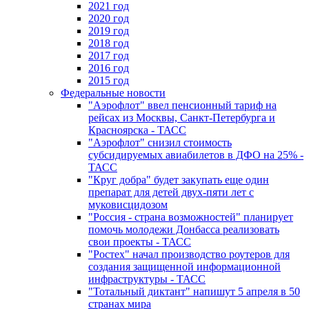
2021 год
2020 год
2019 год
2018 год
2017 год
2016 год
2015 год
Федеральные новости
"Аэрофлот" ввел пенсионный тариф на
рейсах из Москвы, Санкт-Петербурга и
Красноярска - ТАСС
"Аэрофлот" снизил стоимость
субсидируемых авиабилетов в ДФО на 25% -
ТАСС
"Круг добра" будет закупать еще один
препарат для детей двух-пяти лет с
муковисцидозом
"Россия - страна возможностей" планирует
помочь молодежи Донбасса реализовать
свои проекты - ТАСС
"Ростех" начал производство роутеров для
создания защищенной информационной
инфраструктуры - ТАСС
"Тотальный диктант" напишут 5 апреля в 50
странах мира