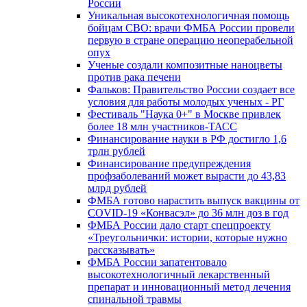
России
Уникальная высокотехнологичная помощь
бойцам СВО: врачи ФМБА России провели
первую в стране операцию неоперабельной
опух
Ученые создали композитные наноцветы
против рака печени
Фальков: Правительство России создает все
условия для работы молодых ученых - РГ
Фестиваль "Наука 0+" в Москве привлек
более 18 млн участников-ТАСС
Финансирование науки в РФ достигло 1,6
трлн рублей
Финансирование предупреждения
профзаболеваний может вырасти до 43,83
млрд рублей
ФМБА готово нарастить выпуск вакцины от
COVID-19 «Конвасэл» до 36 млн доз в год
ФМБА России дало старт спецпроекту
«Треугольнички: истории, которые нужно
рассказывать»
ФМБА России запатентовало
высокотехнологичный лекарственный
препарат и инновационный метод лечения
спинальной травмы