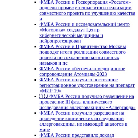
ФМБА России и Госкорпорация «Росатом»
подвели промежуточные итоги реализации
совместного проекта по улучшению качества
и
ФМБА России и исследовательский центр
«Моторика» создадут Центр
кибернетической медицины и
нейропротезирован
ФМБА России и Правительство Москвы
подводят итоги реализации совместного
проекта по сохранению когнитивных
навыков и пс
ФМБА России обеспечило медицинское
сопровождение Атомиады-2023
ФМБА России получило постоянное
регистрационное удостоверение на препарат
«МИР 19»
🇷🇺ФМБА России получило разрешение на
проведение III фазы клинического
исследования аллерговакцины «Аллергарда»
ФМБА России получило разрешение на
проведение клинических исследований
аллерговакцины, не имеющей аналогов в
мире
ФМБА России представило доклад