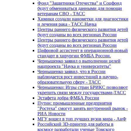
Фонд "Защитники Отечества" и Соцфонд
будут обмениваться данными для помощи
ветеранам СВО - ТАСС
Химики создали нанометки для диагностики
и лечения рака - ТАСС.Наука
Центры раннего физического развития детей
будут созданы во всех регионах России
Центры раннего физического развития детей
будут созданы во всех регионах России
Цифровой ассистент в операционной-новый
стандарт в хирургии ФМБА России.
Чернышенко заявил о выполнении целей
нацпроекта "Наука и университеты"
Чернышенко заявил, что в России
наблюдается рост инвестиций в научно-
образовательную сферу - ТАСС
Чернышенко: Игры стран БРИКС позволяют
укрепить связи между государствами-ТАСС
Эстафета добра ФМБА России
Путин: промышленные предприятия
"Ростеха" смогут занять внутренний рынок -
РИА Новости
МГУ вошел в топ лучших вузов мира - АиФ
Российский 3D-принтер для работы в
космосе разработали ученые Томского