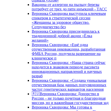
сериала «Атом»
Вакцина от аллергии на пыльцу березы
потребует от трех до пяти инъекций - ТАСС
Вероника Скворцова выступила ключевым
спикером в стратегической сессии
«Женщины за здоровое общество.
Сотрудничество без
Вероника Скворцова присоединилась к
традиционной доброй акции «Ёлка
желаний»
Вероника Скворцова: «Ещё одна
отечественная онковакцина, разработанная
ФМБА России, получила разрешение на
клиническое п
Вероника Скворцова: «Наша страна сейчас
находится в знаковом периоде расцвета
инновационных направлений и научных
разраб
Вероника Скворцова: «Создана уникальная
отечественная база данных популяционных
частот генетических вариантов населения
🇷🇺Вероника Скворцова: Донорство в
России – не только почетная и благородная
миссия, но и важнейшая государственная зад
Вероника Скворцова: Мы готовы к