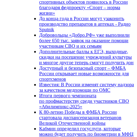
спортивных объектов появилось в России
благодаря федпроекту «Спорт – норма
жизни»
До конца года в России могут узаконить
производство препаратов в аптеках - Радио
Sputnik
Добровольцы «Добро.РФ» уже выполнили
более 650 тыс. заявок на оказание помощи
участникам СВО и их семьям
Дополнительные баллы к ЕГЭ, выходные,
скидки на посещение учреждений культуры
и многое другое теперь смогут получить дон
Доступный и безопасный спорт – ФМБА
России открывает новые возможности для
спортсменов
Известия: В России изменят систему надзора
за качеством медпомощи по ОМС
Итоги первого чемпионата
по профмастерству среди участников СВО
«Абилимпикс-2025»
К 80-летию Победы в ФМБА России
стартовала диспансеризация ветеранов
Великой Отечественной войны
Кабмин определил госуслуги, которые
можно будет получить по биометрии в МФЦ