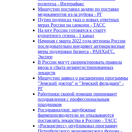
политеха - Интерафакс
Мишустин поставил задачи по поставке
медикаментов из-за рубежа - РГ
Путин подписал указ о новых ответных
мерах России на санкции - ТАСС
На юге России готовятся к старту
курортного сезона - 1 канал
Начиная с марта 2022 года регионы России
последовательно внедряют антикризисные
меры поддержки бизнеса - РАНХиГС.
Экспер
В России могут скорректировать правила
ввоза и сбыта незарегистрированных
лекарств
Мишустин заявил о расширении программы
"Земский доктор" и "Земский фельдшер" -
РГ
Работники скорой помощи принимают
поздравления с профессиональным
праздником
Росздравнадзор: зарубежные
фармпроизводители не отказываются
поставлять лекарства в Россию - ТАСС
«Росконгресс» опубликовал программу
Петербургского экономического форума -