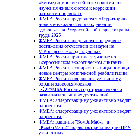
«Биомедицинские нейротехнологии: от
изучения живых систем к коррекции
патологий нервной с
ФМБА России представляет «Территорию
новых возможностей в сохранении
здоровья» на Всероссийской неделе охраны
труда-2025
ФМБА России представляет передовые
достижения отечественной науки на
V Конгрессе молодых ученых
ФМБА России принимает участие во
Всероссийском экологическом диктанте
ФМБА России расширяет границы помощи:
новые центры комплексной реабилитации
ФМБА России совершенствует систему
охраны здоровья моряков
🇷🇺ФМБА России: год стремительного
развития и значимых достижений
ФМБА: аллерговакцину уже активно вводят
пациентам.
ФМБА: аллерговакцину уже активно вводят
пациентам.
ФМБА: вакцины "КомбиМаб-1" и
"КомбиМаб-2" подавляют репликацию ВИЧ
у животных