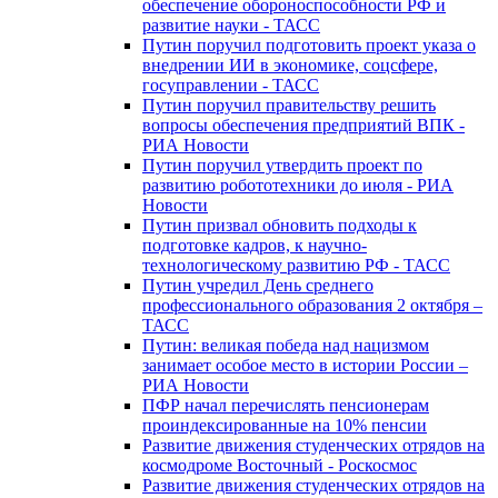
обеспечение обороноспособности РФ и
развитие науки - ТАСС
Путин поручил подготовить проект указа о
внедрении ИИ в экономике, соцсфере,
госуправлении - ТАСС
Путин поручил правительству решить
вопросы обеспечения предприятий ВПК -
РИА Новости
Путин поручил утвердить проект по
развитию робототехники до июля - РИА
Новости
Путин призвал обновить подходы к
подготовке кадров, к научно-
технологическому развитию РФ - ТАСС
Путин учредил День среднего
профессионального образования 2 октября –
ТАСС
Путин: великая победа над нацизмом
занимает особое место в истории России –
РИА Новости
ПФР начал перечислять пенсионерам
проиндексированные на 10% пенсии
Развитие движения студенческих отрядов на
космодроме Восточный - Роскосмос
Развитие движения студенческих отрядов на