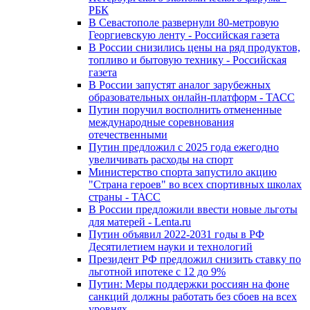
РБК
В Севастополе развернули 80-метровую
Георгиевскую ленту - Российская газета
В России снизились цены на ряд продуктов,
топливо и бытовую технику - Российская
газета
В России запустят аналог зарубежных
образовательных онлайн-платформ - ТАСС
Путин поручил восполнить отмененные
международные соревнования
отечественными
Путин предложил с 2025 года ежегодно
увеличивать расходы на спорт
Министерство спорта запустило акцию
"Страна героев" во всех спортивных школах
страны - ТАСС
В России предложили ввести новые льготы
для матерей - Lenta.ru
Путин объявил 2022-2031 годы в РФ
Десятилетием науки и технологий
Президент РФ предложил снизить ставку по
льготной ипотеке с 12 до 9%
Путин: Меры поддержки россиян на фоне
санкций должны работать без сбоев на всех
уровнях