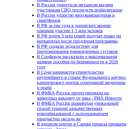
В России упростили механизм выдачи
участникам СВО техсредств реабилитации
В России упростят ввоз компьютеров и
смартфонов
В РФ за три года в донорских акциях
приняли участие 1,5 млн человек
В РФ почти 5 млн семей получат право на
маткапитал после продления программы
В РФ создали эндосистему для
протезирования поврежденных суставов
В Соцфонде рассказали о максимальном
размере пособия по беременности в 2026
году
В Сочи начинается строительство
крупнейшего в стране Федерального научно-
клинического центра спортивной медицины
и реаби
В ФМБА России протестировали на
животных вакцину от рака - РИА Новости
В ФМБА России разработан уникальный
способ терапии злокачественных
новообразований с использованием
наночастиц оксида же
В ядерном центре в Сарове прошла премьера