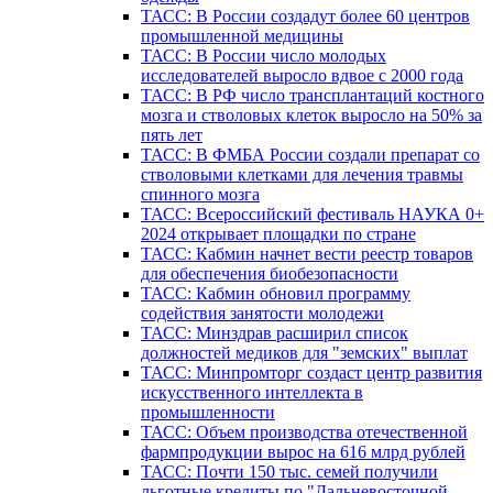
ТАСС: В России создадут более 60 центров
промышленной медицины
ТАСС: В России число молодых
исследователей выросло вдвое с 2000 года
ТАСС: В РФ число трансплантаций костного
мозга и стволовых клеток выросло на 50% за
пять лет
ТАСС: В ФМБА России создали препарат со
стволовыми клетками для лечения травмы
спинного мозга
ТАСС: Всероссийский фестиваль НАУКА 0+
2024 открывает площадки по стране
ТАСС: Кабмин начнет вести реестр товаров
для обеспечения биобезопасности
ТАСС: Кабмин обновил программу
содействия занятости молодежи
ТАСС: Минздрав расширил список
должностей медиков для "земских" выплат
ТАСС: Минпромторг создаст центр развития
искусственного интеллекта в
промышленности
ТАСС: Объем производства отечественной
фармпродукции вырос на 616 млрд рублей
ТАСС: Почти 150 тыс. семей получили
льготные кредиты по "Дальневосточной