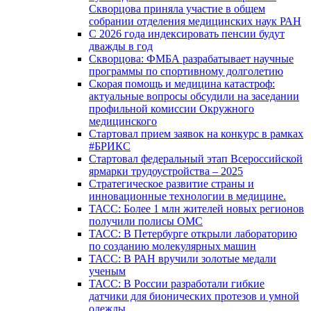
Скворцова приняла участие в общем
собрании отделения медицинских наук РАН
С 2026 года индексировать пенсии будут
дважды в год
Скворцова: ФМБА разрабатывает научные
программы по спортивному долголетию
Скорая помощь и медицина катастроф:
актуальные вопросы обсудили на заседании
профильной комиссии Окружного
медицинского
Стартовал прием заявок на конкурс в рамках
#БРИКС
Стартовал федеральный этап Всероссийской
ярмарки трудоустройства – 2025
Стратегическое развитие страны и
инновационные технологии в медицине.
ТАСС: Более 1 млн жителей новых регионов
получили полисы ОМС
ТАСС: В Петербурге открыли лабораторию
по созданию молекулярных машин
ТАСС: В РАН вручили золотые медали
ученым
ТАСС: В России разработали гибкие
датчики для бионических протезов и умной
одежды