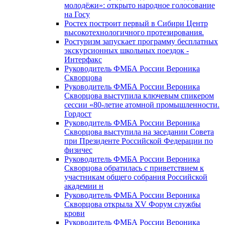
молодёжи»: открыто народное голосование
на Госу
Ростех построит первый в Сибири Центр
высокотехнологичного протезирования.
Ростуризм запускает программу бесплатных
экскурсионных школьных поездок -
Интерфакс
Руководитель ФМБА России Вероника
Скворцова
Руководитель ФМБА России Вероника
Скворцова выступила ключевым спикером
сессии «80-летие атомной промышленности.
Гордост
Руководитель ФМБА России Вероника
Скворцова выступила на заседании Совета
при Президенте Российской Федерации по
физичес
Руководитель ФМБА России Вероника
Скворцова обратилась с приветствием к
участникам общего собрания Российской
академии н
Руководитель ФМБА России Вероника
Скворцова открыла XV Форум службы
крови
Руководитель ФМБА России Вероника