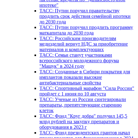
ипотеке"
ТАСС: Путин поручил правительству
продлить срок действия семейной ипотеки
до 2030 года
ТАСС: Путин поручил продлить программу
маткапитала до 2030 года
ТАСС: Российским производителям
медизделий вернут НДС за приобретение
материалов и комплектующих
ТАСС: Семьи станут участниками
всероссийского молодежного форума
"Машук" в 2024 году
ТАСС: Созданные в Сибири покрытия для
имплантов показали высокие
антибактериальные свойства
ТАСС: Спортивный марафон "Сила России"
пройдет с 1 июня по 10 августа
ТАСС: Ученые из России синтезировали
препараты, препятствующие старению
клеток
ТАСС: Фонд "Круг добра" получил 145,5
млрд рублей на закупку препаратов и
оборудования в 2023 г
ТАСС: Фонд президентских грантов начал