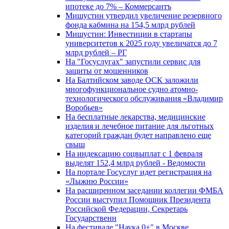
ипотеке до 7% – Коммерсантъ
Мишустин утвердил увеличение резервного
фонда кабмина на 154,5 млрд рублей
Мишустин: Инвестиции в стартапы
университетов к 2025 году увеличатся до 7
млрд рублей – РГ
На "Госуслугах" запустили сервис для
защиты от мошенников
На Балтийском заводе ОСК заложили
многофункциональное судно атомно-
технологического обслуживания «Владимир
Воробьев»
На бесплатные лекарства, медицинские
изделия и лечебное питание для льготных
категорий граждан будет направлено еще
свыш
На индексацию соцвыплат с 1 февраля
выделят 152,4 млрд рублей - Ведомости
На портале Госуслуг идет регистрация на
«Лыжню России»
На расширенном заседании коллегии ФМБА
России выступил Помощник Президента
Российской Федерации, Секретарь
Государственн
На фестивале "Наука 0+" в Москве