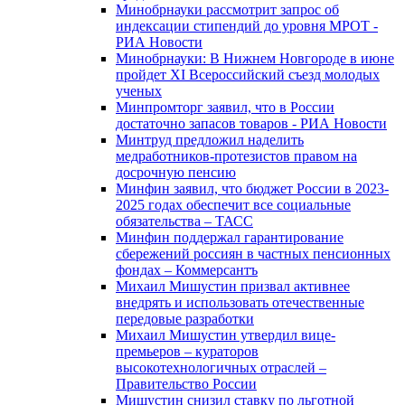
Минобрнауки рассмотрит запрос об
индексации стипендий до уровня МРОТ -
РИА Новости
Минобрнауки: В Нижнем Новгороде в июне
пройдет XI Всероссийский съезд молодых
ученых
Минпромторг заявил, что в России
достаточно запасов товаров - РИА Новости
Минтруд предложил наделить
медработников-протезистов правом на
досрочную пенсию
Минфин заявил, что бюджет России в 2023-
2025 годах обеспечит все социальные
обязательства – ТАСС
Минфин поддержал гарантирование
сбережений россиян в частных пенсионных
фондах – Коммерсантъ
Михаил Мишустин призвал активнее
внедрять и использовать отечественные
передовые разработки
Михаил Мишустин утвердил вице-
премьеров – кураторов
высокотехнологичных отраслей –
Правительство России
Мишустин снизил ставку по льготной