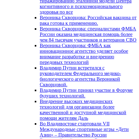
тиражированию эталонной модели Центра
когнитивного и психоэмоционального
здоровья по все
Вероника Скворцова: Российская вакцина от
рака готова к применению.
Вероника Скворцова: специалистами ФМБА
России оказана медицинская помощь более
чем 84 тысячам участников и ветеранов СВО
Вероника Скворцова: ФМБА как
инновационное агентство уделяет особое
внимание разработке и внедрению
передовых технологий
Владимир Путин встретился с
руководителем Федерального медико-
биологического агентства Вероникой
Скворцовой.
Владимир Путин принял участие в Форуме
будущих технологий.
Внедрение высоких медицинских
технологий для организации более
качественной и доступной медицинской
помощи жителям Даль
Во Владивостоке стартовали VII
Международные спортивные игры «Дети
Азии» – Правительство России