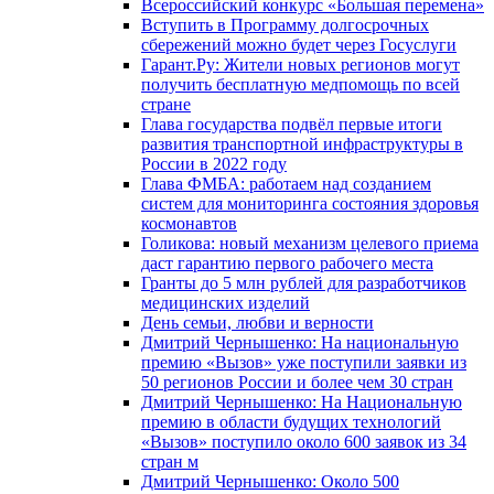
Всероссийский конкурс «Большая перемена»
Вступить в Программу долгосрочных
сбережений можно будет через Госуслуги
Гарант.Ру: Жители новых регионов могут
получить бесплатную медпомощь по всей
стране
Глава государства подвёл первые итоги
развития транспортной инфраструктуры в
России в 2022 году
Глава ФМБА: работаем над созданием
систем для мониторинга состояния здоровья
космонавтов
Голикова: новый механизм целевого приема
даст гарантию первого рабочего места
Гранты до 5 млн рублей для разработчиков
медицинских изделий
День семьи, любви и верности
Дмитрий Чернышенко: На национальную
премию «Вызов» уже поступили заявки из
50 регионов России и более чем 30 стран
Дмитрий Чернышенко: На Национальную
премию в области будущих технологий
«Вызов» поступило около 600 заявок из 34
стран м
Дмитрий Чернышенко: Около 500