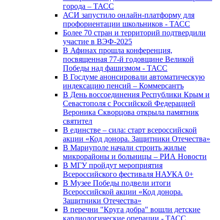
города – ТАСС
АСИ запустило онлайн-платформу для
профориентации школьников - ТАСС
Более 70 стран и территорий подтвердили
участие в ВЭФ-2025
В Афинах прошла конференция,
посвященная 77-й годовщине Великой
Победы над фашизмом - ТАСС
В Госдуме анонсировали автоматическую
индексацию пенсий – Коммерсантъ
В День воссоединения Республики Крым и
Севастополя с Российской Федерацией
Вероника Скворцова открыла памятник
святител
В единстве – сила: старт всероссийской
акции «Код донора. Защитники Отечества»
В Мариуполе начали строить жилые
микрорайоны и больницы – РИА Новости
В МГУ пройдут мероприятия
Всероссийского фестиваля НАУКА 0+
В Музее Победы подвели итоги
Всероссийской акции «Код донора.
Защитники Отечества»
В перечни "Круга добра" вошли детские
кардиологические операции - ТАСС