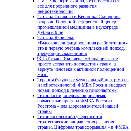
ТАСС:Эксперт заявила, что в России есть
все для прорывного развития
нейротехнологий
Татьяна Голикова и Вероника Скворцова
открыли Головной референсный центр
промышленной медицины в наукограде
Дубна и 9 це
Татьяна Яковлева:
«Высококвалифицированная реабилитация -
это в первую очередь комплексный подход,
требующий слаженной р
🇷🇺Татьяна Яковлева: «Наша цель – не
просто устранить последствия травм, а
вернуть человека к активной полноценной
жизн
Терапия будущего: Федеральный центр мозга
и нейротехнологий ФМБА России внедряет
новый подход к лечению глиобластомы
Технологии, опережающие время:
совместные проекты ФМБА России и
Росатома – для здоровья жителей нашей
страны
Технологический суверенитет и
стратегические направления развития
страны. Цифровая трансформация – в ФМБА