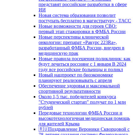
представят российские разработки в сфере
ИИ
Новая система образования позволит
поступать бесплатно в магистратуру - ТАСС
Новые возможности для героев СВО:
первый этап стажировки в ФМБА России
Новые перспективы клинической
онкологии: препарат «Ракурс 223Ra»,
разработанный ФМБА России, внедрен в
медицинскую прак
Новые правила посещения поликлиник: как
будут лечиться россияне с 1 января В 2024
году все российские больницы и поликл
Новый нацпроект по биоэкономике
планируют реализовывать с апреля
Обеспечение здоровья и максимальной
спортивной результативности
Около 1,5 тыс. победителей конкурса
"Студенческий стартап" получат по 1 млн
рублей
Передовые технологии ФМБА России и
высокотехнологичная медицинская помощь
для жителей Крыма
🇷🇺Поздравление Вероники Скворцовой с
78-летием создания системы Федерального