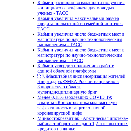
Кабмин расширил возможности получения
жилищного сертификата для молодых
ученых - ТАСС
Кабмин увеличил максимальный размер
кредита по льготной и семейной ипотеке -
ТАСС
Кабмин увеличил число бюджетных мест в
магистратуре по научно-технологическим
направлениям - ТАСС
Кабмин увеличил число бюджетных мест в
магистратуре по научно-технологическим
направлениям – ТАСС
Кабмин утвердил положение о работе
единой облачной платформы
🇷🇺Масштабная диспансеризация жителей
Энергодара: ФМБА России направило в
Запорожскую область
мультидисциплинарную бриг
Менее 0,18% заболевших COVID-19:
вакцина «Конвасэл» показала высокую
эффективность в защите от новой
коронавирусной инфе
Минвостокразвития: «Арктическая ипотека»
набирает обороты: выдано 1,2 тыс. льготных
кредитов на жилье