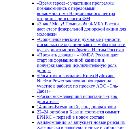
«Время героев»: участники программы
познакомились с передовыми
возможностями Национального центра
оториноларингологии ФМ
«Знаю! Могу! Помогаю!»: ФМБА России
дает старт федеральной донорской акции для
молодежи
«Общечеловеческие и духовные ценности
нисколько не ограничивают самобытности и
культурного многообразия. И этим Россия о
«Прожить дважды» – ФМБА России дает
старт информационной кампании,
подчеркивающей исключительную роль
донора
«Росатом» и компания Korea Hydro and
Nuclear Power заключили контракт на
участие в работах по проекту АЭС «Эль-
Дабаа»
«Роскосмос» завершил испытания «царь-
двигателя»
14 июня-Всемирный день донора крови
22–24 октября в Казани состоится саммит
БРИКС – первый в новом составе
Авиакомпания S7 запускает новые рейсы из
Хабаровска в дальневосточные и сибирские