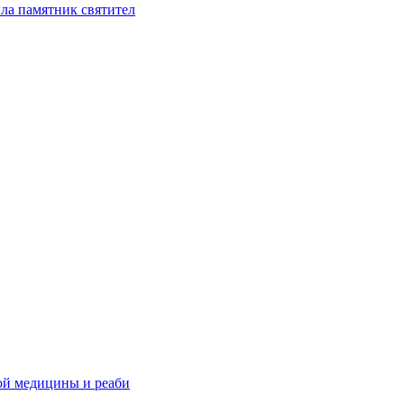
ла памятник святител
ой медицины и реаби