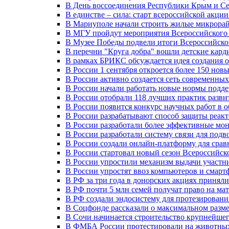
В День воссоединения Республики Крым и Се
В единстве – сила: старт всероссийской акци
В Мариуполе начали строить жилые микрора
В МГУ пройдут мероприятия Всероссийског
В Музее Победы подвели итоги Всероссийско
В перечни "Круга добра" вошли детские кар
В рамках БРИКС обсуждается идея создания 
В России 1 сентября откроется более 150 нов
В России активно создается сеть современны
В России начали работать новые нормы подд
В России отобрали 118 лучших практик разви
В России появится конкурс научных работ в 
В России разрабатывают способ защиты реак
В России разработали более эффективные мо
В России разработали систему связи для под
В России создали онлайн-платформу для сра
В России стартовал новый сезон Всероссийс
В России упростили механизм выдачи участн
В России упростят ввоз компьютеров и смарт
В РФ за три года в донорских акциях приняли
В РФ почти 5 млн семей получат право на ма
В РФ создали эндосистему для протезирован
В Соцфонде рассказали о максимальном разме
В Сочи начинается строительство крупнейшег
В ФМБА России протестировали на животных