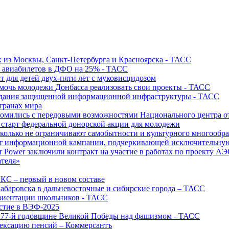
х из Москвы, Санкт-Петербурга и Красноярска - ТАСС
х авиабилетов в ДФО на 25% - ТАСС
т для детей двух-пяти лет с муковисцидозом
омочь молодежи Донбасса реализовать свои проекты - ТАСС
создания защищенной информационной инфраструктуры - ТАСС
странах мира
акомились с передовыми возможностями Национального центра
старт федеральной донорской акции для молодежи
олько не ограничивают самобытности и культурного многообраз
т информационной кампании, подчеркивающей исключительную
r Power заключили контракт на участие в работах по проекту А
ателя»
ИКС – первый в новом составе
абаровска в дальневосточные и сибирские города – ТАСС
риентации школьников - ТАСС
астие в ВЭФ-2025
 77-й годовщине Великой Победы над фашизмом - ТАСС
дексацию пенсий – Коммерсантъ