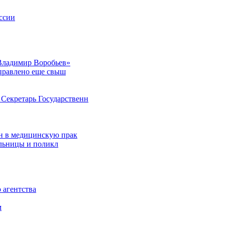
ссии
Владимир Воробьев»
аправлено еще свыш
Секретарь Государственн
н в медицинскую прак
ольницы и поликл
 агентства
м