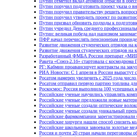
Путин отметил вклад атомной отрасли в обес
Путин поручил подготовить проект указа о в
Путин поручил правительству решить вопро
Путин поручил утвердить проект по развити
Путин призвал обновить подходы к подготовк
Путин учредил День среднего профессиональ
Путин: великая победа над нацизмом занимае
ПФР начал перечислять пенсионерам проинд
Развитие движения студенческих отрядов на 
Развитие движения студенческих отрядов на 
Разработанный ФМБА России препарат «МИР
Ракета «Союз-2.1б» стартовала с космодрома 
РГ: Кабмин проавансирует контракты на зак
РИА Новости: С 1 апреля в России вырастут 
Росатом намерен увеличить с 2025 года числ
Росатом отправил первую партию топлива для
Роскосмос: Россия выполнила 100 успешных 
Российские ученые научились управлять ком
Российские ученые предложили новые матери
Российские ученые создали оптические волок
Российские ученые создали уникальный препа
Российские фармкомпании зарегистрировали б
Российские хирурги нашли способ снизить ко
Российские школьники завоевали золотые ме
Россия и почти 20 стран начали переговоры