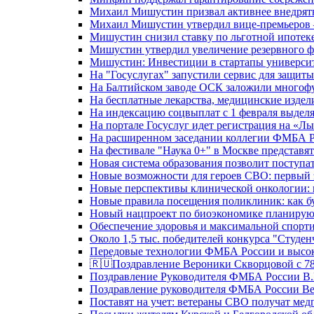
Михаил Мишустин призвал активнее внедрять
Михаил Мишустин утвердил вице-премьеров –
Мишустин снизил ставку по льготной ипотек
Мишустин утвердил увеличение резервного ф
Мишустин: Инвестиции в стартапы университе
На "Госуслугах" запустили сервис для защит
На Балтийском заводе ОСК заложили многоф
На бесплатные лекарства, медицинские издел
На индексацию соцвыплат с 1 февраля выделя
На портале Госуслуг идет регистрация на «
На расширенном заседании коллегии ФМБА Р
На фестивале "Наука 0+" в Москве представя
Новая система образования позволит поступа
Новые возможности для героев СВО: первый
Новые перспективы клинической онкологии: 
Новые правила посещения поликлиник: как буд
Новый нацпроект по биоэкономике планируют
Обеспечение здоровья и максимальной спорти
Около 1,5 тыс. победителей конкурса "Студен
Передовые технологии ФМБА России и высок
🇷🇺Поздравление Вероники Скворцовой с 78
Поздравление Руководителя ФМБА России В.
Поздравление руководителя ФМБА России В
Поставят на учет: ветераны СВО получат ме