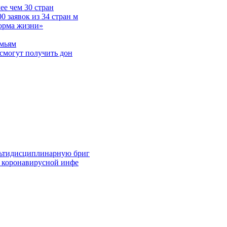
е чем 30 стран
 заявок из 34 стран м
норма жизни»
емьям
смогут получить дон
льтидисциплинарную бриг
й коронавирусной инфе