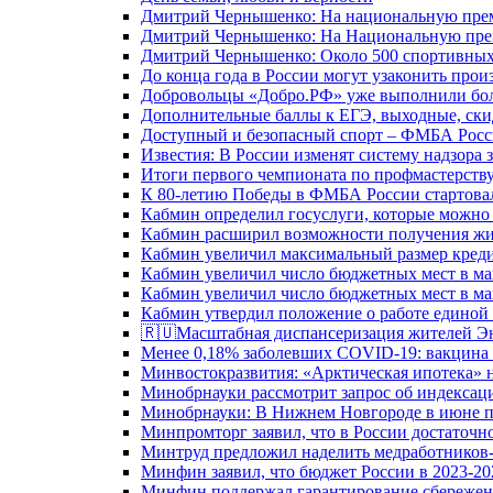
Дмитрий Чернышенко: На национальную преми
Дмитрий Чернышенко: На Национальную преми
Дмитрий Чернышенко: Около 500 спортивных 
До конца года в России могут узаконить произ
Добровольцы «Добро.РФ» уже выполнили боле
Дополнительные баллы к ЕГЭ, выходные, скид
Доступный и безопасный спорт – ФМБА Росс
Известия: В России изменят систему надзора
Итоги первого чемпионата по профмастерств
К 80-летию Победы в ФМБА России стартовал
Кабмин определил госуслуги, которые можно
Кабмин расширил возможности получения жи
Кабмин увеличил максимальный размер креди
Кабмин увеличил число бюджетных мест в ма
Кабмин увеличил число бюджетных мест в ма
Кабмин утвердил положение о работе единой
🇷🇺Масштабная диспансеризация жителей Э
Менее 0,18% заболевших COVID-19: вакцина 
Минвостокразвития: «Арктическая ипотека» н
Минобрнауки рассмотрит запрос об индекса
Минобрнауки: В Нижнем Новгороде в июне п
Минпромторг заявил, что в России достаточн
Минтруд предложил наделить медработников-
Минфин заявил, что бюджет России в 2023-20
Минфин поддержал гарантирование сбережен