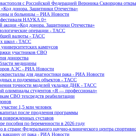
вастополя с Российской Федерацией Вероника Скворцова откры
и «Код донора. Защитники Отечества»
йоны и больницы – РИА Новости
о фестиваля НАУКА 0+
й акции «Код донора. Защитники Отечества»
диологические операции - ТАСС
общей валюты - ТАСС
ых школ - ТАСС
х университетских кампусов
ержки участников СВО
тия донорства
области медицины
торов АЭС - РИА Новости
нокристаллы для диагностики рака - РИА Новости
водных и подземных объектов - ТАСС
внения точности моделей укладки ДНК - ТАСС
кой олимпиады студентов «Я — профессионал»
икам СВО техсредств реабилитации
фонов
 участие 1,5 млн человек
ткапитал после продления программы
ия поврежденных суставов
ре пособия по беременности в 2026 году
о в стране Федерального научно-клинического центра спортивн
 вакцину от рака - РИА Новости