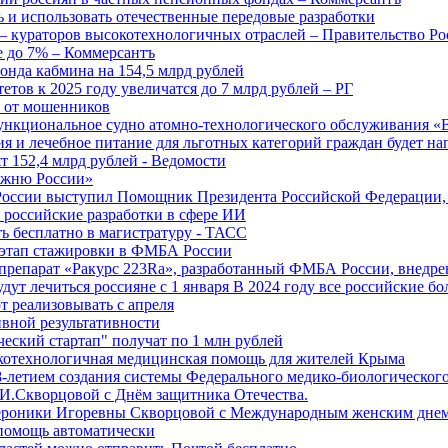
 и использовать отечественные передовые разработки
 кураторов высокотехнологичных отраслей – Правительство Ро
е до 7% – Коммерсантъ
онда кабмина на 154,5 млрд рублей
тов к 2025 году увеличатся до 7 млрд рублей – РГ
ы от мошенников
ункциональное судно атомно-технологического обслуживания «
ия и лечебное питание для льготных категорий граждан будет н
т 152,4 млрд рублей - Ведомости
Лыжню России»
оссии выступил Помощник Президента Российской Федерации, 
т российские разработки в сфере ИИ
ть бесплатно в магистратуру - ТАСС
 этап стажировки в ФМБА России
препарат «Ракурс 223Ra», разработанный ФМБА России, внедре
ут лечиться россияне с 1 января В 2024 году все российские б
 реализовывать с апреля
вной результативности
ческий стартап" получат по 1 млн рублей
отехнологичная медицинская помощь для жителей Крыма
-летием создания системы Федерального медико-биологического
И.Скворцовой с Днём защитника Отечества.
ероники Игоревны Скворцовой с Международным женским дне
дпомощь автоматически