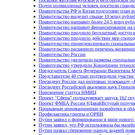
Посылки жителям Курской и Белгородской об
Почти полмиллиона человек посетили гранди
Правительства РФ и Китая подготовят план р
Правительство выделит свыше 10 млрд рубле
Правительство направит более 24,5 млрд руб
Правительство направит финансирование на 
Правительство продлило бесплатный доступ 
Правительство продлило действие мер соцп
Правительство проиндексировало социальные
Правительство расширило перечень жизненно
Правительство России
Правительство увеличило размеры специальн
Правительство утвердило Концепцию технолог
Председатель Совета Федерации Валентина 
Представители 40 стран подтвердили участи
Президент России дал интервью телеканалу «Ро
Президент Российской академии наук Геннад
Присвоение статуса НМИЦ
Проект "Сфера" подразумевает запуск 162 спу
Проект ФМБА России #ДавайВступай получил
Прорывные инновационные разработки в обл
Профилактика гриппа и ОРВИ
Путин заявил о формировании в мире нового 
Путин заявил, что РФ использовала бы малей
Путин назвал сбережение народа задачей ном