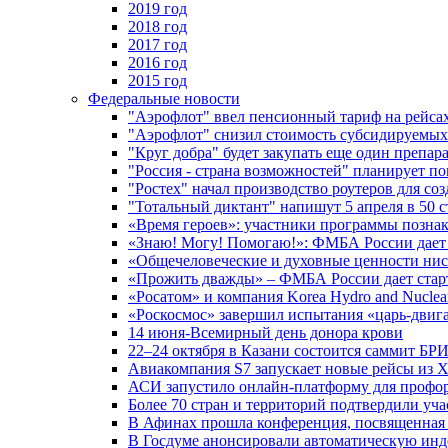
2019 год
2018 год
2017 год
2016 год
2015 год
Федеральные новости
"Аэрофлот" ввел пенсионный тариф на рейса
"Аэрофлот" снизил стоимость субсидируемы
"Круг добра" будет закупать еще один препара
"Россия - страна возможностей" планирует п
"Ростех" начал производство роутеров для 
"Тотальный диктант" напишут 5 апреля в 50 
«Время героев»: участники программы позн
«Знаю! Могу! Помогаю!»: ФМБА России дает 
«Общечеловеческие и духовные ценности ниск
«Прожить дважды» – ФМБА России дает стар
«Росатом» и компания Korea Hydro and Nuclea
«Роскосмос» завершил испытания «царь-двиг
14 июня-Всемирный день донора крови
22–24 октября в Казани состоится саммит БР
Авиакомпания S7 запускает новые рейсы из Х
АСИ запустило онлайн-платформу для профо
Более 70 стран и территорий подтвердили уч
В Афинах прошла конференция, посвященная
В Госдуме анонсировали автоматическую ин