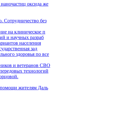
 наночастиц оксида же
. Сотрудничество без
ние на клиническое п
ий и научных разраб
ариантов населения
сударственная зад
ьного здоровья по все
ников и ветеранов СВО
 передовых технологий
орцовой.
 помощи жителям Даль