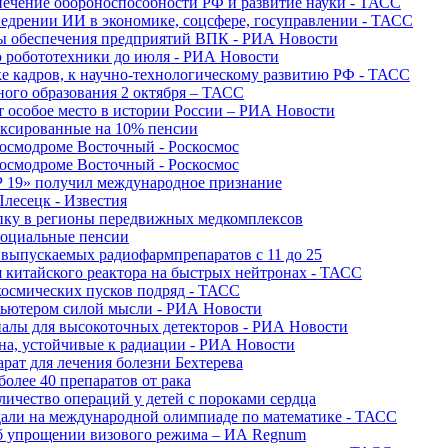
печение обороноспособности РФ и развитие науки - ТАСС
недрении ИИ в экономике, соцсфере, госуправлении - ТАСС
сы обеспечения предприятий ВПК - РИА Новости
ю робототехники до июля - РИА Новости
е кадров, к научно-технологическому развитию РФ - ТАСС
ного образования 2 октября – ТАСС
т особое место в истории России – РИА Новости
ексированные на 10% пенсии
космодроме Восточный - Роскосмос
космодроме Восточный - Роскосмос
 19» получил международное признание
Плесецк - Известия
упку в регионы передвижных медкомплексов
социальные пенсии
о выпускаемых радиофармпрепаратов с 11 до 25
 китайского реактора на быстрых нейтронах - ТАСС
космических пусков подряд - ТАСС
пьютером силой мысли - РИА Новости
алы для высокоточных детекторов - РИА Новости
на, устойчивые к радиации - РИА Новости
рат для лечения болезни Бехтерева
олее 40 препаратов от рака
личество операций у детей с пороками сердца
дали на международной олимпиаде по математике - ТАСС
 об упрощении визового режима – ИА Regnum