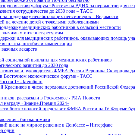
ластей можно отправить Почтой бесплатно
озную выставку-форум «Россия» на ВДНХ за первые три дня ее 
азвития сотрудничества до 2030 года – ТАСС
й на поддержку неработающих пенсионеров – Ведомости
лей на лечение детей с тяжелыми заболеваниями
поддержку медицинских работников в сельской местности
к значимым интернет-ресурсам
оддержки для медицинских работников, оказывающих помощь у
 выплаты, пособия и компенсации
 важных лекарств
ой социальной выплаты для медицинских работников
ического развития до 2030 года
Матвиенко и руководитель ФМБА России Вероника Скворцова д
е в Восточном экономическом форуме - ТАСС
ссия 1» - kremlin.ru
ий Красников в числе передовых достижений Российской Федера
тников, рассказали в Роскосмосе - РИА Новости
 награду «Знание.Премия-2024»
асти биотехнологий представит ФМБА России на IV Форуме бу
явления - биоэкономики
ший шанс на мирное решение в Донбассе – Интерфакс
ер один