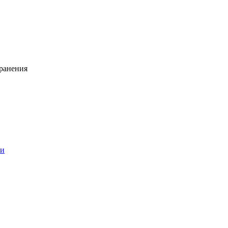
ранения
ии