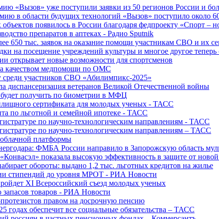
ю «Вызов» уже поступили заявки из 50 регионов России и боле
ю в области будущих технологий «Вызов» поступило около 600
объектов появилось в России благодаря федпроекту «Спорт – 
водство препаратов в аптеках - Радио Sputnik
е 650 тыс. заявок на оказание помощи участникам СВО и их с
ки на посещение учреждений культуры и многое другое теперь 
ии открывает новые возможности для спортсменов
 за качеством медпомощи по ОМС
у среди участников СВО «Абилимпикс-2025»
а диспансеризация ветеранов Великой Отечественной войны
 будет получить по биометрии в МФЦ
лищного сертификата для молодых ученых - ТАСС
та по льготной и семейной ипотеке - ТАСС
гистратуре по научно-технологическим направлениям - ТАСС
гистратуре по научно-технологическим направлениям – ТАСС
 облачной платформы
нергодара: ФМБА России направило в Запорожскую область му
«Конвасэл» показала высокую эффективность в защите от ново
абирает обороты: выдано 1,2 тыс. льготных кредитов на жилье
ции стипендий до уровня МРОТ - РИА Новости
ройдет XI Всероссийский съезд молодых ученых
о запасов товаров - РИА Новости
протезистов правом на досрочную пенсию
25 годах обеспечит все социальные обязательства – ТАСС
ий россиян в частных пенсионных фондах – Коммерсантъ