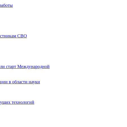
работы
частникам СВО
али старт Международной
ции в области науки
дущих технологий