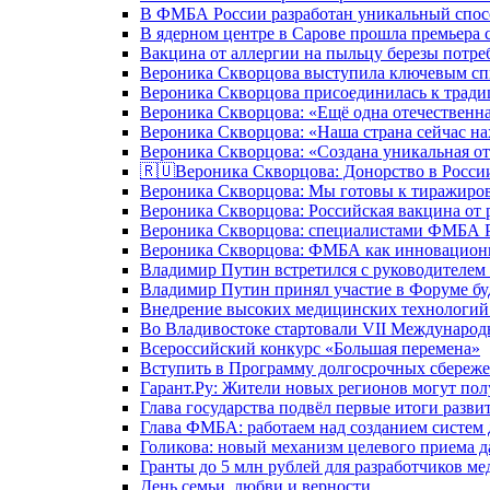
В ФМБА России разработан уникальный спосо
В ядерном центре в Сарове прошла премьера 
Вакцина от аллергии на пыльцу березы потре
Вероника Скворцова выступила ключевым спи
Вероника Скворцова присоединилась к трад
Вероника Скворцова: «Ещё одна отечественна
Вероника Скворцова: «Наша страна сейчас на
Вероника Скворцова: «Создана уникальная от
🇷🇺Вероника Скворцова: Донорство в России 
Вероника Скворцова: Мы готовы к тиражиров
Вероника Скворцова: Российская вакцина от 
Вероника Скворцова: специалистами ФМБА Ро
Вероника Скворцова: ФМБА как инновационно
Владимир Путин встретился с руководителем
Владимир Путин принял участие в Форуме бу
Внедрение высоких медицинских технологий 
Во Владивостоке стартовали VII Международ
Всероссийский конкурс «Большая перемена»
Вступить в Программу долгосрочных сбереже
Гарант.Ру: Жители новых регионов могут пол
Глава государства подвёл первые итоги разви
Глава ФМБА: работаем над созданием систем 
Голикова: новый механизм целевого приема д
Гранты до 5 млн рублей для разработчиков м
День семьи, любви и верности