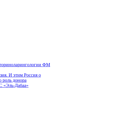
 оториноларингологии ФМ
ия. И этим Россия о
 роль донора
ЭС «Эль-Дабаа»