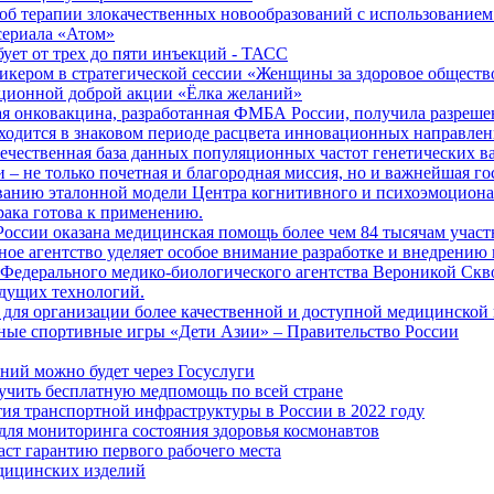
б терапии злокачественных новообразований с использованием
сериала «Атом»
бует от трех до пяти инъекций - ТАСС
кером в стратегической сессии «Женщины за здоровое общество
иционной доброй акции «Ёлка желаний»
я онковакцина, разработанная ФМБА России, получила разреше
ходится в знаковом периоде расцвета инновационных направлен
ечественная база данных популяционных частот генетических в
– не только почетная и благородная миссия, но и важнейшая го
анию эталонной модели Центра когнитивного и психоэмоционал
рака готова к применению.
ссии оказана медицинская помощь более чем 84 тысячам участ
е агентство уделяет особое внимание разработке и внедрению
 Федерального медико-биологического агентства Вероникой Скв
дущих технологий.
для организации более качественной и доступной медицинской
ные спортивные игры «Дети Азии» – Правительство России
ний можно будет через Госуслуги
учить бесплатную медпомощь по всей стране
тия транспортной инфраструктуры в России в 2022 году
для мониторинга состояния здоровья космонавтов
аст гарантию первого рабочего места
едицинских изделий