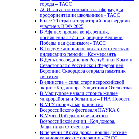
города – ТАСС
АСИ запустило онлайн-платформу для
профориентации школьников - ТАСС
Более 70 стран и территорий подтвердили
участие в ВЭФ-2025
В Афинах прошла конференция,
посвященная 77-й годовщине Великой
Победы над фашизмом - ТАСС
В Госдуме анонсировали автоматическую
индексацию пенсий – Коммерсантъ
В День воссоединения Республики Крым и
Севастополя с Российской Федерацией
Вероника Скворцова открыла памятник
святител
В единстве – сила: старт всероссийской
акции «Код донора. Защитники Отечества»
В Мариуполе начали строить жилые
микрорайоны и больницы – РИА Новости
В МГУ пройдут мероприятия
Всероссийского фестиваля НАУКА 0+
В Музее Победы подвели итоги
Всероссийской акции «Код донора.
Защитники Отечества»
В перечни "Круга добра" вошли детские
кардиологические операции - ТАСС