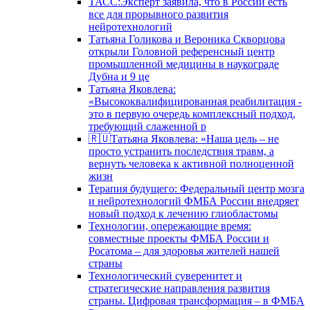
ТАСС:Эксперт заявила, что в России есть
все для прорывного развития
нейротехнологий
Татьяна Голикова и Вероника Скворцова
открыли Головной референсный центр
промышленной медицины в наукограде
Дубна и 9 це
Татьяна Яковлева:
«Высококвалифицированная реабилитация -
это в первую очередь комплексный подход,
требующий слаженной р
🇷🇺Татьяна Яковлева: «Наша цель – не
просто устранить последствия травм, а
вернуть человека к активной полноценной
жизн
Терапия будущего: Федеральный центр мозга
и нейротехнологий ФМБА России внедряет
новый подход к лечению глиобластомы
Технологии, опережающие время:
совместные проекты ФМБА России и
Росатома – для здоровья жителей нашей
страны
Технологический суверенитет и
стратегические направления развития
страны. Цифровая трансформация – в ФМБА