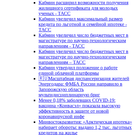
Кабмин расширил возможности получения
жилищного сертификата для молодых
ученых - ТАСС
Кабмин увеличил максимальный размер
кредита по льготной и семейной ипотеке -
ТАСС
Кабмин увеличил число бюджетных мест в
магистратуре по научно-технологическим
направлениям - ТАСС
Кабмин увеличил число бюджетных мест в
магистратуре по научно-технологическим
направлениям – ТАСС
Кабмин утвердил положение о работе
единой облачной платформы
🇷🇺Масштабная диспансеризация жителей
Энергодара: ФМБА России направило в
Запорожскую область
мультидисциплинарную бриг
Менее 0,18% заболевших COVID-19:
вакцина «Конвасэл» показала высокую
эффективность в защите от новой
коронавирусной инфе
Минвостокразвития: «Арктическая ипотека»
набирает обороты: выдано 1,2 тыс. льготных
кредитов на жилье