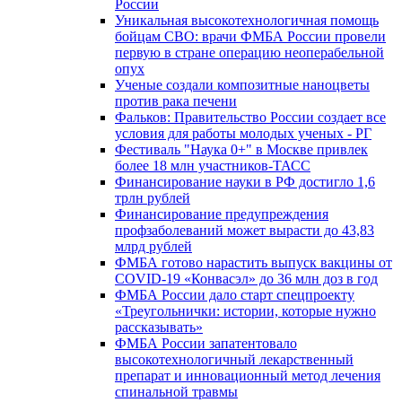
России
Уникальная высокотехнологичная помощь
бойцам СВО: врачи ФМБА России провели
первую в стране операцию неоперабельной
опух
Ученые создали композитные наноцветы
против рака печени
Фальков: Правительство России создает все
условия для работы молодых ученых - РГ
Фестиваль "Наука 0+" в Москве привлек
более 18 млн участников-ТАСС
Финансирование науки в РФ достигло 1,6
трлн рублей
Финансирование предупреждения
профзаболеваний может вырасти до 43,83
млрд рублей
ФМБА готово нарастить выпуск вакцины от
COVID-19 «Конвасэл» до 36 млн доз в год
ФМБА России дало старт спецпроекту
«Треугольнички: истории, которые нужно
рассказывать»
ФМБА России запатентовало
высокотехнологичный лекарственный
препарат и инновационный метод лечения
спинальной травмы