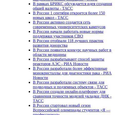
В рамках БРИКС обсуждается идея создания
общей валюты - ТАСС
В России 1 сентября откроется более 150
новых школ - ТАСС
В России активно создается сеть
современных университетских кампусов
В России начали работать новые нормы
поддержки участников СВО
В России отобрали 118 лучших практик
развития донорства
В России появится конкурс научных работ в
области медицины
В России разрабатывают способ защиты
реакторов АЭС - РИА Новости
В России разработали более эффективные
монокристаллы для диагностики рака - РИА
Новости
В России разработали систему связи для
подводных и подземных объектов - ТАСС
В России создали онлайн-платформу для
сравнения точности моделей укладки ДНК -
ТАСС
В России стартовал новый сезон
Всероссийской олимпиады студентов «Я —
профессионал»