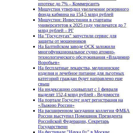
ипотеке до 7% – Коммерсантъ
Мишустин утвердил увеличение резервного
фонда кабмина на 154,5 млрд рублей
Мишустин: Инвестиции в стартапы
университетов к 2025 году увеличатся до 7
млрд рублей – РГ
На "Госуслугах" запустили сервис для
защиты от мошенников
На Балтийском заводе ОСК заложили
многофункциональное судно атомно-
технологического обслуживания «Владимир
Воробьев»
На бесплатные лекарства, медицинские
изделия и лечебное питание для льготных
категорий граждан будет направлено еще
свыш
На индексацию соцвыплат с 1 февраля
выделят 152,4 млрд рублей - Ведомости
На портале Госуслуг идет регистрация на
«Лыжню России»
На расширенном заседании коллегии ФМБА
России выступил Помощник Президента
Российской Федерации, Секретарь
Государственн
На фестивале "Наука 0+" в Москве