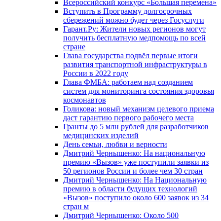
Всероссийский конкурс «Большая перемена»
Вступить в Программу долгосрочных
сбережений можно будет через Госуслуги
Гарант.Ру: Жители новых регионов могут
получить бесплатную медпомощь по всей
стране
Глава государства подвёл первые итоги
развития транспортной инфраструктуры в
России в 2022 году
Глава ФМБА: работаем над созданием
систем для мониторинга состояния здоровья
космонавтов
Голикова: новый механизм целевого приема
даст гарантию первого рабочего места
Гранты до 5 млн рублей для разработчиков
медицинских изделий
День семьи, любви и верности
Дмитрий Чернышенко: На национальную
премию «Вызов» уже поступили заявки из
50 регионов России и более чем 30 стран
Дмитрий Чернышенко: На Национальную
премию в области будущих технологий
«Вызов» поступило около 600 заявок из 34
стран м
Дмитрий Чернышенко: Около 500