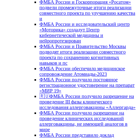
ФМБА России и Госкорпорация «Росатом»
подвели промежуточные итоги реализации
совместного проекта по улучшению качества
и
ФМБА России и исследовательский центр
«Моторика» создадут Центр
кибернетической медицины и
нейропротезирован
ФМБА России и Правительство Москвы
подводят итоги реализации совместного
проекта по сохранению когнитивных
навыков и пс
ФМБА России обеспечило медицинское
сопровождение Атомиады-2023
ФМБА России получило постоянное
регистрационное удостоверение на препарат
«МИР 19»
🇷🇺ФМБА России получило разрешение на
проведение III фазы клинического
исследования аллерговакцины «Аллергарда»
ФМБА России получило разрешение на
проведение клинических исследований
аллерговакцины, не имеющей аналогов в
мире
ФМБА России представило доклад