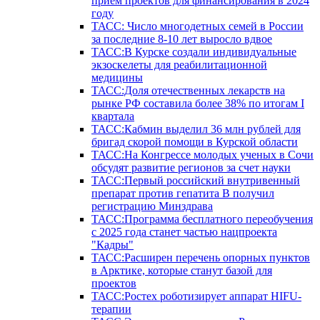
прием проектов для финансирования в 2024
году
ТАСС: Число многодетных семей в России
за последние 8-10 лет выросло вдвое
ТАСС:В Курске создали индивидуальные
экзоскелеты для реабилитационной
медицины
ТАСС:Доля отечественных лекарств на
рынке РФ составила более 38% по итогам I
квартала
ТАСС:Кабмин выделил 36 млн рублей для
бригад скорой помощи в Курской области
ТАСС:На Конгрессе молодых ученых в Сочи
обсудят развитие регионов за счет науки
ТАСС:Первый российский внутривенный
препарат против гепатита В получил
регистрацию Минздрава
ТАСС:Программа бесплатного переобучения
с 2025 года станет частью нацпроекта
"Кадры"
ТАСС:Расширен перечень опорных пунктов
в Арктике, которые станут базой для
проектов
ТАСС:Ростех роботизирует аппарат HIFU-
терапии