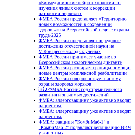
«Биомедицинские нейротехнологии: от
изучения живых систем к коррекции
патологий нервной с
ФМБА России представляет «Территорию
новых возможностей в сохранении
здоровья» на Всероссийской неделе охраны
труда-2025
ФМБА России представляет передовые
достижения отечественной науки на
V Конгрессе молодых ученых
ФМБА России принимает участие во
Всероссийском экологическом диктанте
ФМБА России расширяет границы помощи:
новые центры комплексной реабилитации
ФМБА России совершенствует систему
охраны здоровья моряков
🇷🇺ФМБА России: год стремительного
развития и значимых достижений
ФМБА: аллерговакцину уже активно вводят
пациентам.
ФМБА: аллерговакцину уже активно вводят
пациентам.
ФМБА: вакцины "КомбиМаб-1" и
"КомбиМаб-2" подавляют репликацию ВИЧ
у животных