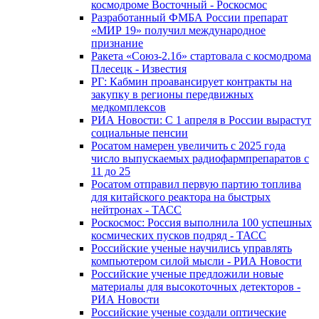
космодроме Восточный - Роскосмос
Разработанный ФМБА России препарат
«МИР 19» получил международное
признание
Ракета «Союз-2.1б» стартовала с космодрома
Плесецк - Известия
РГ: Кабмин проавансирует контракты на
закупку в регионы передвижных
медкомплексов
РИА Новости: С 1 апреля в России вырастут
социальные пенсии
Росатом намерен увеличить с 2025 года
число выпускаемых радиофармпрепаратов с
11 до 25
Росатом отправил первую партию топлива
для китайского реактора на быстрых
нейтронах - ТАСС
Роскосмос: Россия выполнила 100 успешных
космических пусков подряд - ТАСС
Российские ученые научились управлять
компьютером силой мысли - РИА Новости
Российские ученые предложили новые
материалы для высокоточных детекторов -
РИА Новости
Российские ученые создали оптические