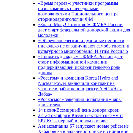
«Время героев»: участники программы
познакомились с передовыми
возможностями Национального центра
оториноларингологии ФМ
«Знаю! Могу! Помогаю!»: ФМБА России
дает старт федеральной донорской акции для
молодежи
«Общечеловеческие и духовные ценности
нисколько не ограничивают самобытности и
культурного многообразия. И этим Россия о
«Прожить дважды» – ФМБА России дает
старт информационной кампании,
подчеркивающей исключительную роль
донора
«Росатом» и компания Korea Hydro and
Nuclear Power заключили контракт на
участие в работах по проекту АЭС «Эль-
Дабаа»
«Роскосмос» завершил испытания «царь-
двигателя»
14 июня-Всемирный день донора крови
22–24 октября в Казани состоится саммит
БРИКС – первый в новом составе
Авиакомпания S7 запускает новые рейсы из
Хабаровска в дальневосточные и сибирские