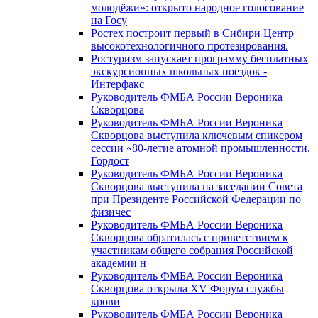
молодёжи»: открыто народное голосование
на Госу
Ростех построит первый в Сибири Центр
высокотехнологичного протезирования.
Ростуризм запускает программу бесплатных
экскурсионных школьных поездок -
Интерфакс
Руководитель ФМБА России Вероника
Скворцова
Руководитель ФМБА России Вероника
Скворцова выступила ключевым спикером
сессии «80-летие атомной промышленности.
Гордост
Руководитель ФМБА России Вероника
Скворцова выступила на заседании Совета
при Президенте Российской Федерации по
физичес
Руководитель ФМБА России Вероника
Скворцова обратилась с приветствием к
участникам общего собрания Российской
академии н
Руководитель ФМБА России Вероника
Скворцова открыла XV Форум службы
крови
Руководитель ФМБА России Вероника