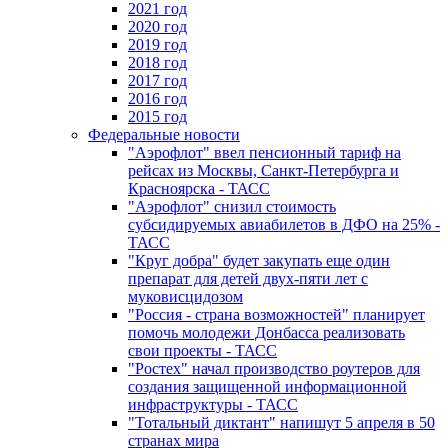
2021 год
2020 год
2019 год
2018 год
2017 год
2016 год
2015 год
Федеральные новости
"Аэрофлот" ввел пенсионный тариф на
рейсах из Москвы, Санкт-Петербурга и
Красноярска - ТАСС
"Аэрофлот" снизил стоимость
субсидируемых авиабилетов в ДФО на 25% -
ТАСС
"Круг добра" будет закупать еще один
препарат для детей двух-пяти лет с
муковисцидозом
"Россия - страна возможностей" планирует
помочь молодежи Донбасса реализовать
свои проекты - ТАСС
"Ростех" начал производство роутеров для
создания защищенной информационной
инфраструктуры - ТАСС
"Тотальный диктант" напишут 5 апреля в 50
странах мира