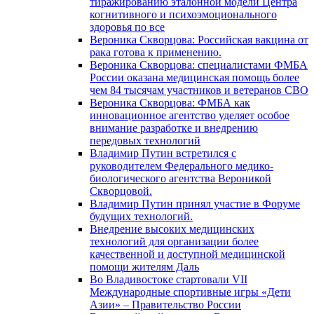
тиражированию эталонной модели Центра
когнитивного и психоэмоционального
здоровья по все
Вероника Скворцова: Российская вакцина от
рака готова к применению.
Вероника Скворцова: специалистами ФМБА
России оказана медицинская помощь более
чем 84 тысячам участников и ветеранов СВО
Вероника Скворцова: ФМБА как
инновационное агентство уделяет особое
внимание разработке и внедрению
передовых технологий
Владимир Путин встретился с
руководителем Федерального медико-
биологического агентства Вероникой
Скворцовой.
Владимир Путин принял участие в Форуме
будущих технологий.
Внедрение высоких медицинских
технологий для организации более
качественной и доступной медицинской
помощи жителям Даль
Во Владивостоке стартовали VII
Международные спортивные игры «Дети
Азии» – Правительство России