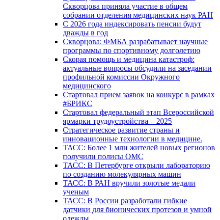
Скворцова приняла участие в общем
собрании отделения медицинских наук РАН
С 2026 года индексировать пенсии будут
дважды в год
Скворцова: ФМБА разрабатывает научные
программы по спортивному долголетию
Скорая помощь и медицина катастроф:
актуальные вопросы обсудили на заседании
профильной комиссии Окружного
медицинского
Стартовал прием заявок на конкурс в рамках
#БРИКС
Стартовал федеральный этап Всероссийской
ярмарки трудоустройства – 2025
Стратегическое развитие страны и
инновационные технологии в медицине.
ТАСС: Более 1 млн жителей новых регионов
получили полисы ОМС
ТАСС: В Петербурге открыли лабораторию
по созданию молекулярных машин
ТАСС: В РАН вручили золотые медали
ученым
ТАСС: В России разработали гибкие
датчики для бионических протезов и умной
одежды