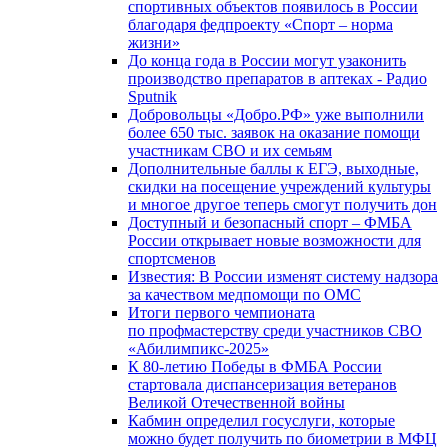
спортивных объектов появилось в России
благодаря федпроекту «Спорт – норма
жизни»
До конца года в России могут узаконить
производство препаратов в аптеках - Радио
Sputnik
Добровольцы «Добро.РФ» уже выполнили
более 650 тыс. заявок на оказание помощи
участникам СВО и их семьям
Дополнительные баллы к ЕГЭ, выходные,
скидки на посещение учреждений культуры
и многое другое теперь смогут получить дон
Доступный и безопасный спорт – ФМБА
России открывает новые возможности для
спортсменов
Известия: В России изменят систему надзора
за качеством медпомощи по ОМС
Итоги первого чемпионата
по профмастерству среди участников СВО
«Абилимпикс-2025»
К 80-летию Победы в ФМБА России
стартовала диспансеризация ветеранов
Великой Отечественной войны
Кабмин определил госуслуги, которые
можно будет получить по биометрии в МФЦ