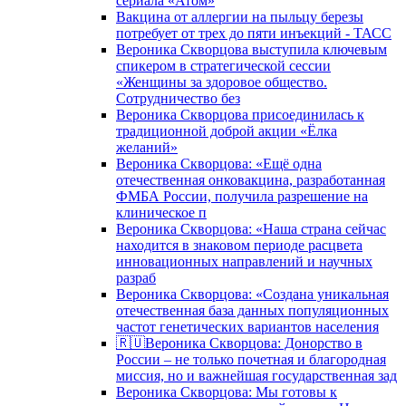
сериала «Атом»
Вакцина от аллергии на пыльцу березы
потребует от трех до пяти инъекций - ТАСС
Вероника Скворцова выступила ключевым
спикером в стратегической сессии
«Женщины за здоровое общество.
Сотрудничество без
Вероника Скворцова присоединилась к
традиционной доброй акции «Ёлка
желаний»
Вероника Скворцова: «Ещё одна
отечественная онковакцина, разработанная
ФМБА России, получила разрешение на
клиническое п
Вероника Скворцова: «Наша страна сейчас
находится в знаковом периоде расцвета
инновационных направлений и научных
разраб
Вероника Скворцова: «Создана уникальная
отечественная база данных популяционных
частот генетических вариантов населения
🇷🇺Вероника Скворцова: Донорство в
России – не только почетная и благородная
миссия, но и важнейшая государственная зад
Вероника Скворцова: Мы готовы к