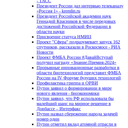
- ТАСС
Президент России дал интервью телеканалу
«Россия 1» - kremlin.ru
Президент Российской академии наук
Геннадий Красников в числе передовых
достижений Российской Федерации в
области науки
Присвоение статуса НМИЦ
Проект "Сфера" подразумевает запуск 162
спутников, рассказали в Роскосмосе - РИА
Новости
Проект ФМБА России #ДавайВступай
получил награду «Знание.Премия-2024»
Прорывные инновационные разработки в
области биотехнологий представит ФМБА
России на IV Форуме будущих технологий
Профилактика гриппа и ОРВИ
Путин заявил о формировании в мире
нового явления - биоэкономики
Путин заявил, что РФ использовала бы
малейший шанс на мирное решение в
Донбассе – Интерфакс
Путин назвал сбережение народа задачей
номер один
Путин отметил вклад атомной отрасли в