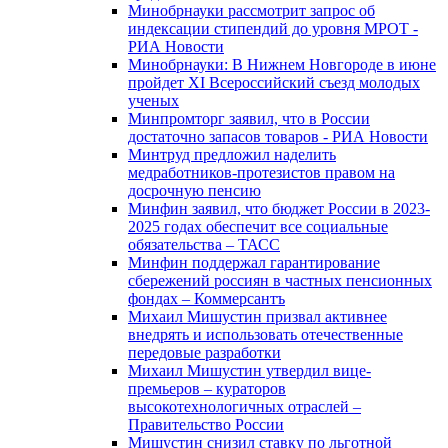
Минобрнауки рассмотрит запрос об
индексации стипендий до уровня МРОТ -
РИА Новости
Минобрнауки: В Нижнем Новгороде в июне
пройдет XI Всероссийский съезд молодых
ученых
Минпромторг заявил, что в России
достаточно запасов товаров - РИА Новости
Минтруд предложил наделить
медработников-протезистов правом на
досрочную пенсию
Минфин заявил, что бюджет России в 2023-
2025 годах обеспечит все социальные
обязательства – ТАСС
Минфин поддержал гарантирование
сбережений россиян в частных пенсионных
фондах – Коммерсантъ
Михаил Мишустин призвал активнее
внедрять и использовать отечественные
передовые разработки
Михаил Мишустин утвердил вице-
премьеров – кураторов
высокотехнологичных отраслей –
Правительство России
Мишустин снизил ставку по льготной