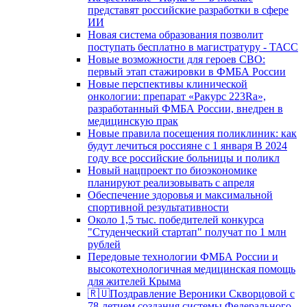
представят российские разработки в сфере
ИИ
Новая система образования позволит
поступать бесплатно в магистратуру - ТАСС
Новые возможности для героев СВО:
первый этап стажировки в ФМБА России
Новые перспективы клинической
онкологии: препарат «Ракурс 223Ra»,
разработанный ФМБА России, внедрен в
медицинскую прак
Новые правила посещения поликлиник: как
будут лечиться россияне с 1 января В 2024
году все российские больницы и поликл
Новый нацпроект по биоэкономике
планируют реализовывать с апреля
Обеспечение здоровья и максимальной
спортивной результативности
Около 1,5 тыс. победителей конкурса
"Студенческий стартап" получат по 1 млн
рублей
Передовые технологии ФМБА России и
высокотехнологичная медицинская помощь
для жителей Крыма
🇷🇺Поздравление Вероники Скворцовой с
78-летием создания системы Федерального