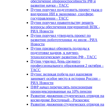
обеспечение обороноспособности РФ и
развитие науки - ТАСС
Путин поручил подготовить проект указа о
внедрении ИИ в экономике, соцсфере,
госуправлении - ТАСС
Путин поручил правительству решить
вопросы обеспечения предприятий ВПК -
РИА Новости
Путин поручил утвердить проект по
развитию робототехники до июля - РИА
Новости
Путин призвал обновить подходы к
подготовке кадров, к научно-
технологическому развитию РФ - ТАСС
Путин учредил День среднего
профессионального образования 2 октября –
ТАСС
Путин: великая победа над нацизмом
занимает особое место в истории России –
РИА Новости
ПФР начал перечислять пенсионерам
проиндексированные на 10% пенсии
Развитие движения студенческих отрядов на
космодроме Восточный - Роскосмос
Развитие движения студенческих отрядов на