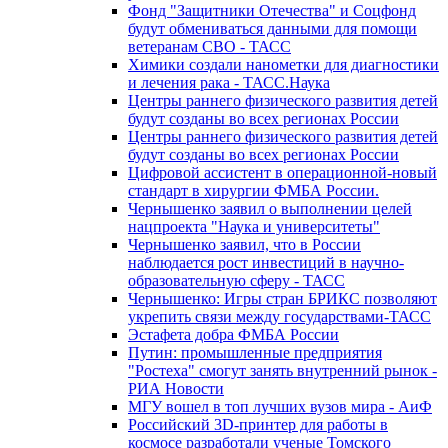
Фонд "Защитники Отечества" и Соцфонд
будут обмениваться данными для помощи
ветеранам СВО - ТАСС
Химики создали нанометки для диагностики
и лечения рака - ТАСС.Наука
Центры раннего физического развития детей
будут созданы во всех регионах России
Центры раннего физического развития детей
будут созданы во всех регионах России
Цифровой ассистент в операционной-новый
стандарт в хирургии ФМБА России.
Чернышенко заявил о выполнении целей
нацпроекта "Наука и университеты"
Чернышенко заявил, что в России
наблюдается рост инвестиций в научно-
образовательную сферу - ТАСС
Чернышенко: Игры стран БРИКС позволяют
укрепить связи между государствами-ТАСС
Эстафета добра ФМБА России
Путин: промышленные предприятия
"Ростеха" смогут занять внутренний рынок -
РИА Новости
МГУ вошел в топ лучших вузов мира - АиФ
Российский 3D-принтер для работы в
космосе разработали ученые Томского