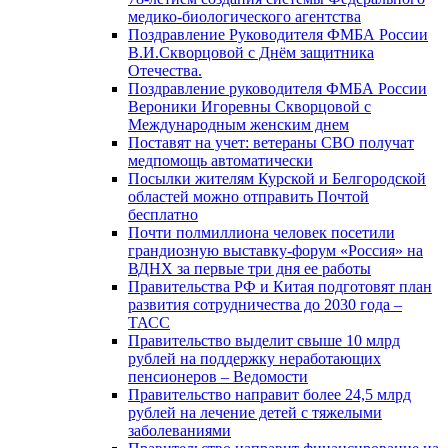
медико-биологического агентства
Поздравление Руководителя ФМБА России
В.И.Скворцовой с Днём защитника
Отечества.
Поздравление руководителя ФМБА России
Вероники Игоревны Скворцовой с
Международным женским днем
Поставят на учет: ветераны СВО получат
медпомощь автоматически
Посылки жителям Курской и Белгородской
областей можно отправить Почтой
бесплатно
Почти полмиллиона человек посетили
грандиозную выставку-форум «Россия» на
ВДНХ за первые три дня ее работы
Правительства РФ и Китая подготовят план
развития сотрудничества до 2030 года –
ТАСС
Правительство выделит свыше 10 млрд
рублей на поддержку неработающих
пенсионеров – Ведомости
Правительство направит более 24,5 млрд
рублей на лечение детей с тяжелыми
заболеваниями