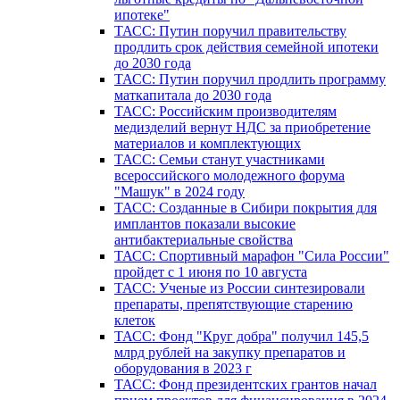
ипотеке"
ТАСС: Путин поручил правительству
продлить срок действия семейной ипотеки
до 2030 года
ТАСС: Путин поручил продлить программу
маткапитала до 2030 года
ТАСС: Российским производителям
медизделий вернут НДС за приобретение
материалов и комплектующих
ТАСС: Семьи станут участниками
всероссийского молодежного форума
"Машук" в 2024 году
ТАСС: Созданные в Сибири покрытия для
имплантов показали высокие
антибактериальные свойства
ТАСС: Спортивный марафон "Сила России"
пройдет с 1 июня по 10 августа
ТАСС: Ученые из России синтезировали
препараты, препятствующие старению
клеток
ТАСС: Фонд "Круг добра" получил 145,5
млрд рублей на закупку препаратов и
оборудования в 2023 г
ТАСС: Фонд президентских грантов начал