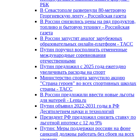
РБК
В Севастополе развернули 80-метровую
Георгиевскую ленту - Российская газета
В России снизились цены на ряд продуктов,
топливо и бытовую технику - Российская
газета
В России запустят аналог зарубежных
образовательных онлайн-платформ - ТАСС
Путин поручил восполнить отмененные
международные соревнования
отечественными
Путин предложил с 2025 года ежегодно
увеличивать расходы на спорт
Министерство спорта запустило акцию
"Страна героев" во всех спортивных школах
страны - ТАСС
В России предложили ввести новые льготы
для матерей - Lenta.ru
Путин объявил 2022-2031 годы в РФ
Десятилетием науки и технологий
Президент РФ предложил снизить ставку по
льготной ипотеке с 12 до 9%
Путин: Меры поддержки россиян на фоне
санкций должны работать без сбоев на всех
уровнях