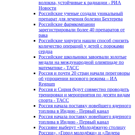
волокна, устойчивые к радиации - РИА
Новости
Российские ученые создали уникальный
препарат для лечения болезни Бехтерева
Российские фармкомпании
зарегистрировали более 40 препаратов от
рака
Российские хирурги нашли способ снизить
количество операций у детей с пороками
сердца
Российские школьники завоевали золотые
медали на международной олимпиаде по
математике - ТАСС
Россия и почти 20 стран начали переговоры
об упрощении визового режима – ИА
Regnum
Россия и Сирия будут совместно проводить
тренировки и мероприятия по десяти видам
спорта - ТАСС
Россия начала поставку новейшего ядерного
топлива в Индию - Первый канал
Россия начала поставку новейшего ядерного
топлива в Индию - Первый канал
Россияне выберут «Молодёжную столицу
России», «Город молодёжи» и «Лидера