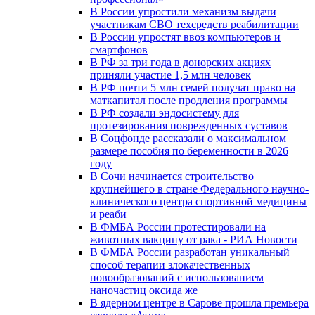
В России упростили механизм выдачи
участникам СВО техсредств реабилитации
В России упростят ввоз компьютеров и
смартфонов
В РФ за три года в донорских акциях
приняли участие 1,5 млн человек
В РФ почти 5 млн семей получат право на
маткапитал после продления программы
В РФ создали эндосистему для
протезирования поврежденных суставов
В Соцфонде рассказали о максимальном
размере пособия по беременности в 2026
году
В Сочи начинается строительство
крупнейшего в стране Федерального научно-
клинического центра спортивной медицины
и реаби
В ФМБА России протестировали на
животных вакцину от рака - РИА Новости
В ФМБА России разработан уникальный
способ терапии злокачественных
новообразований с использованием
наночастиц оксида же
В ядерном центре в Сарове прошла премьера