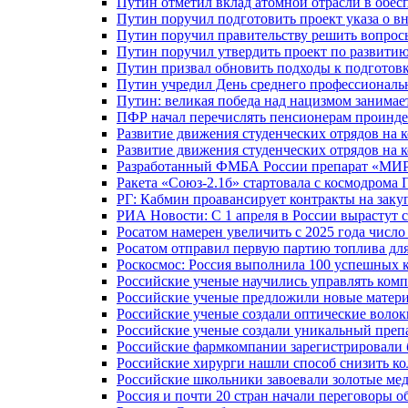
Путин отметил вклад атомной отрасли в обес
Путин поручил подготовить проект указа о в
Путин поручил правительству решить вопро
Путин поручил утвердить проект по развити
Путин призвал обновить подходы к подготовк
Путин учредил День среднего профессиональ
Путин: великая победа над нацизмом занимае
ПФР начал перечислять пенсионерам проинд
Развитие движения студенческих отрядов на 
Развитие движения студенческих отрядов на 
Разработанный ФМБА России препарат «МИР
Ракета «Союз-2.1б» стартовала с космодрома 
РГ: Кабмин проавансирует контракты на зак
РИА Новости: С 1 апреля в России вырастут 
Росатом намерен увеличить с 2025 года числ
Росатом отправил первую партию топлива для
Роскосмос: Россия выполнила 100 успешных 
Российские ученые научились управлять ком
Российские ученые предложили новые матери
Российские ученые создали оптические волок
Российские ученые создали уникальный препа
Российские фармкомпании зарегистрировали б
Российские хирурги нашли способ снизить ко
Российские школьники завоевали золотые ме
Россия и почти 20 стран начали переговоры