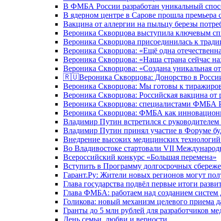
В ФМБА России разработан уникальный спосо
В ядерном центре в Сарове прошла премьера 
Вакцина от аллергии на пыльцу березы потре
Вероника Скворцова выступила ключевым спи
Вероника Скворцова присоединилась к трад
Вероника Скворцова: «Ещё одна отечественна
Вероника Скворцова: «Наша страна сейчас на
Вероника Скворцова: «Создана уникальная от
🇷🇺Вероника Скворцова: Донорство в России 
Вероника Скворцова: Мы готовы к тиражиров
Вероника Скворцова: Российская вакцина от 
Вероника Скворцова: специалистами ФМБА Ро
Вероника Скворцова: ФМБА как инновационно
Владимир Путин встретился с руководителем
Владимир Путин принял участие в Форуме бу
Внедрение высоких медицинских технологий 
Во Владивостоке стартовали VII Международ
Всероссийский конкурс «Большая перемена»
Вступить в Программу долгосрочных сбереже
Гарант.Ру: Жители новых регионов могут пол
Глава государства подвёл первые итоги разви
Глава ФМБА: работаем над созданием систем 
Голикова: новый механизм целевого приема д
Гранты до 5 млн рублей для разработчиков м
День семьи, любви и верности