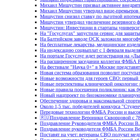
Михаил Мишустин призвал активнее внедрять
Михаил Мишустин утвердил вице-премьеров –
Мишустин снизил ставку по льготной ипотек
Мишустин утвердил увеличение резервного ф
Мишустин: Инвестиции в стартапы университе
На "Госуслугах" запустили сервис для защит
На Балтийском заводе ОСК заложили многоф
На бесплатные лекарства, медицинские издел
На индексацию соцвыплат с 1 февраля выделя
На портале Госуслуг идет регистрация на «
На расширенном заседании коллегии ФМБА Р
На фестивале "Наука 0+" в Москве представя
Новая система образования позволит поступа
Новые возможности для героев СВО: первый
Новые перспективы клинической онкологии: 
Новые правила посещения поликлиник: как буд
Новый нацпроект по биоэкономике планируют
Обеспечение здоровья и максимальной спорти
Около 1,5 тыс. победителей конкурса "Студен
Передовые технологии ФМБА России и высок
🇷🇺Поздравление Вероники Скворцовой с 78
Поздравление Руководителя ФМБА России В.
Поздравление руководителя ФМБА России В
Поставят на учет: ветераны СВО получат ме