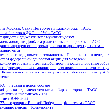
х из Москвы, Санкт-Петербурга и Красноярска - ТАСС
х авиабилетов в ДФО на 25% - ТАСС
т для детей двух-пяти лет с муковисцидозом
омочь молодежи Донбасса реализовать свои проекты - ТАСС
создания защищенной информационной инфраструктуры - ТАСС
странах мира
акомились с передовыми возможностями Национального центра
старт федеральной донорской акции для молодежи
олько не ограничивают самобытности и культурного многообраз
т информационной кампании, подчеркивающей исключительную
r Power заключили контракт на участие в работах по проекту А
ателя»
ИКС – первый в новом составе
абаровска в дальневосточные и сибирские города – ТАСС
риентации школьников - ТАСС
астие в ВЭФ-2025
 77-й годовщине Великой Победы над фашизмом - ТАСС
дексацию пенсий – Коммерсантъ