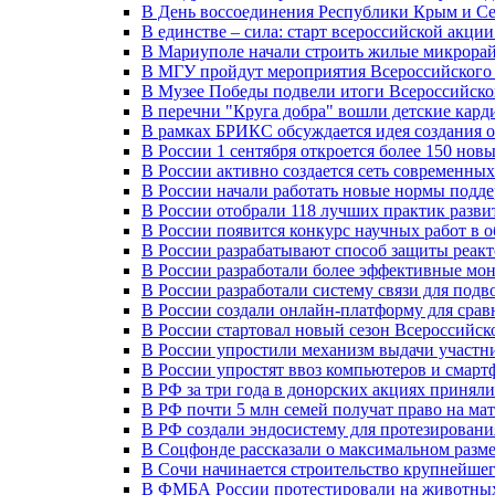
В День воссоединения Республики Крым и Се
В единстве – сила: старт всероссийской акци
В Мариуполе начали строить жилые микрора
В МГУ пройдут мероприятия Всероссийског
В Музее Победы подвели итоги Всероссийско
В перечни "Круга добра" вошли детские кар
В рамках БРИКС обсуждается идея создания 
В России 1 сентября откроется более 150 нов
В России активно создается сеть современны
В России начали работать новые нормы подд
В России отобрали 118 лучших практик разви
В России появится конкурс научных работ в 
В России разрабатывают способ защиты реак
В России разработали более эффективные мо
В России разработали систему связи для под
В России создали онлайн-платформу для сра
В России стартовал новый сезон Всероссийс
В России упростили механизм выдачи участн
В России упростят ввоз компьютеров и смарт
В РФ за три года в донорских акциях приняли
В РФ почти 5 млн семей получат право на ма
В РФ создали эндосистему для протезирован
В Соцфонде рассказали о максимальном разме
В Сочи начинается строительство крупнейшег
В ФМБА России протестировали на животных