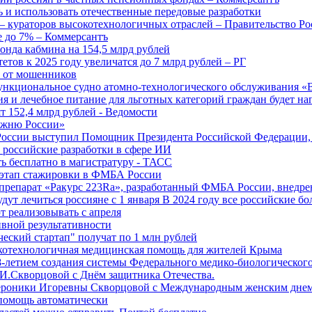
 и использовать отечественные передовые разработки
 кураторов высокотехнологичных отраслей – Правительство Ро
е до 7% – Коммерсантъ
онда кабмина на 154,5 млрд рублей
тов к 2025 году увеличатся до 7 млрд рублей – РГ
ы от мошенников
ункциональное судно атомно-технологического обслуживания «
ия и лечебное питание для льготных категорий граждан будет н
т 152,4 млрд рублей - Ведомости
Лыжню России»
оссии выступил Помощник Президента Российской Федерации, 
т российские разработки в сфере ИИ
ть бесплатно в магистратуру - ТАСС
 этап стажировки в ФМБА России
препарат «Ракурс 223Ra», разработанный ФМБА России, внедре
ут лечиться россияне с 1 января В 2024 году все российские б
 реализовывать с апреля
вной результативности
ческий стартап" получат по 1 млн рублей
отехнологичная медицинская помощь для жителей Крыма
-летием создания системы Федерального медико-биологического
И.Скворцовой с Днём защитника Отечества.
ероники Игоревны Скворцовой с Международным женским дне
дпомощь автоматически