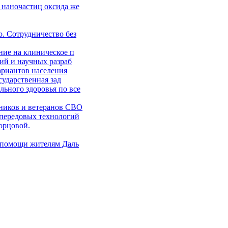
 наночастиц оксида же
. Сотрудничество без
ние на клиническое п
ий и научных разраб
ариантов населения
сударственная зад
ьного здоровья по все
ников и ветеранов СВО
 передовых технологий
орцовой.
 помощи жителям Даль