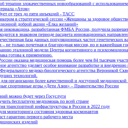
б терапии злокачественных новообразований с использованием
сериала «Атом»
бует от трех до пяти инъекций - ТАСС
кером в стратегической сессии «Женщины за здоровое общество
иционной доброй акции «Ёлка желаний»
я онковакцина, разработанная ФМБА России, получила разреше
ходится в знаковом периоде расцвета инновационных направлен
ечественная база данных популяционных частот генетических в
– не только почетная и благородная миссия, но и важнейшая го
анию эталонной модели Центра когнитивного и психоэмоционал
рака готова к применению.
ссии оказана медицинская помощь более чем 84 тысячам участ
е агентство уделяет особое внимание разработке и внедрению
 Федерального медико-биологического агентства Вероникой Скв
дущих технологий.
для организации более качественной и доступной медицинской
ные спортивные игры «Дети Азии» – Правительство России
ний можно будет через Госуслуги
учить бесплатную медпомощь по всей стране
тия транспортной инфраструктуры в России в 2022 году
для мониторинга состояния здоровья космонавтов
аст гарантию первого рабочего места
едицинских изделий