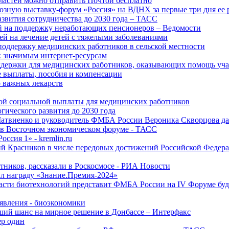
ластей можно отправить Почтой бесплатно
озную выставку-форум «Россия» на ВДНХ за первые три дня ее 
азвития сотрудничества до 2030 года – ТАСС
й на поддержку неработающих пенсионеров – Ведомости
лей на лечение детей с тяжелыми заболеваниями
поддержку медицинских работников в сельской местности
к значимым интернет-ресурсам
оддержки для медицинских работников, оказывающих помощь у
 выплаты, пособия и компенсации
 важных лекарств
ой социальной выплаты для медицинских работников
ического развития до 2030 года
Матвиенко и руководитель ФМБА России Вероника Скворцова д
е в Восточном экономическом форуме - ТАСС
ссия 1» - kremlin.ru
ий Красников в числе передовых достижений Российской Федера
тников, рассказали в Роскосмосе - РИА Новости
 награду «Знание.Премия-2024»
асти биотехнологий представит ФМБА России на IV Форуме бу
явления - биоэкономики
ший шанс на мирное решение в Донбассе – Интерфакс
ер один