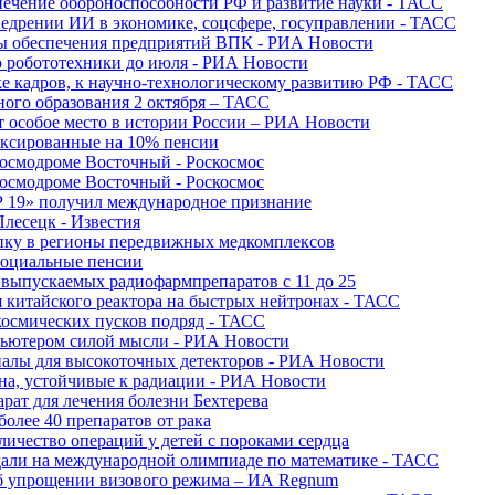
печение обороноспособности РФ и развитие науки - ТАСС
недрении ИИ в экономике, соцсфере, госуправлении - ТАСС
сы обеспечения предприятий ВПК - РИА Новости
ю робототехники до июля - РИА Новости
е кадров, к научно-технологическому развитию РФ - ТАСС
ного образования 2 октября – ТАСС
т особое место в истории России – РИА Новости
ексированные на 10% пенсии
космодроме Восточный - Роскосмос
космодроме Восточный - Роскосмос
 19» получил международное признание
Плесецк - Известия
упку в регионы передвижных медкомплексов
социальные пенсии
о выпускаемых радиофармпрепаратов с 11 до 25
 китайского реактора на быстрых нейтронах - ТАСС
космических пусков подряд - ТАСС
пьютером силой мысли - РИА Новости
алы для высокоточных детекторов - РИА Новости
на, устойчивые к радиации - РИА Новости
рат для лечения болезни Бехтерева
олее 40 препаратов от рака
личество операций у детей с пороками сердца
дали на международной олимпиаде по математике - ТАСС
 об упрощении визового режима – ИА Regnum