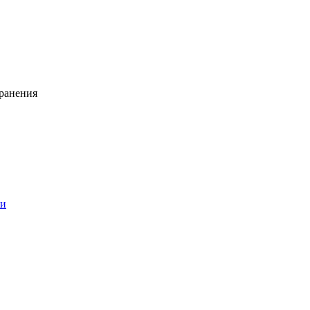
ранения
ии