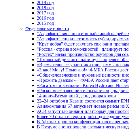
2019 год
2018 год
2017 год
2016 год
2015 год
Федеральные новости
"Аэрофлот" ввел пенсионный тариф на рейса
"Аэрофлот" снизил стоимость субсидируемы
"Круг добра" будет закупать еще один препара
"Россия - страна возможностей" планирует п
"Ростех" начал производство роутеров для 
"Тотальный диктант" напишут 5 апреля в 50 
«Время героев»: участники программы позн
«Знаю! Могу! Помогаю!»: ФМБА России дает 
«Общечеловеческие и духовные ценности ниск
«Прожить дважды» – ФМБА России дает стар
«Росатом» и компания Korea Hydro and Nuclea
«Роскосмос» завершил испытания «царь-двиг
14 июня-Всемирный день донора крови
22–24 октября в Казани состоится саммит БР
Авиакомпания S7 запускает новые рейсы из Х
АСИ запустило онлайн-платформу для профо
Более 70 стран и территорий подтвердили уч
В Афинах прошла конференция, посвященная
В Госдуме анонсировали автоматическую ин