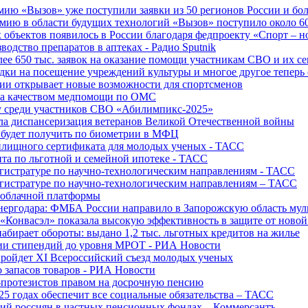
ю «Вызов» уже поступили заявки из 50 регионов России и боле
ю в области будущих технологий «Вызов» поступило около 600
объектов появилось в России благодаря федпроекту «Спорт – 
водство препаратов в аптеках - Радио Sputnik
е 650 тыс. заявок на оказание помощи участникам СВО и их с
ки на посещение учреждений культуры и многое другое теперь 
ии открывает новые возможности для спортсменов
 за качеством медпомощи по ОМС
у среди участников СВО «Абилимпикс-2025»
а диспансеризация ветеранов Великой Отечественной войны
 будет получить по биометрии в МФЦ
лищного сертификата для молодых ученых - ТАСС
та по льготной и семейной ипотеке - ТАСС
гистратуре по научно-технологическим направлениям - ТАСС
гистратуре по научно-технологическим направлениям – ТАСС
 облачной платформы
нергодара: ФМБА России направило в Запорожскую область му
«Конвасэл» показала высокую эффективность в защите от ново
абирает обороты: выдано 1,2 тыс. льготных кредитов на жилье
ции стипендий до уровня МРОТ - РИА Новости
ройдет XI Всероссийский съезд молодых ученых
о запасов товаров - РИА Новости
протезистов правом на досрочную пенсию
25 годах обеспечит все социальные обязательства – ТАСС
ий россиян в частных пенсионных фондах – Коммерсантъ