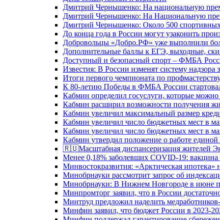
Дмитрий Чернышенко: На национальную преми
Дмитрий Чернышенко: На Национальную преми
Дмитрий Чернышенко: Около 500 спортивных 
До конца года в России могут узаконить произ
Добровольцы «Добро.РФ» уже выполнили боле
Дополнительные баллы к ЕГЭ, выходные, скид
Доступный и безопасный спорт – ФМБА Росс
Известия: В России изменят систему надзора
Итоги первого чемпионата по профмастерств
К 80-летию Победы в ФМБА России стартовал
Кабмин определил госуслуги, которые можно
Кабмин расширил возможности получения жи
Кабмин увеличил максимальный размер креди
Кабмин увеличил число бюджетных мест в ма
Кабмин увеличил число бюджетных мест в ма
Кабмин утвердил положение о работе единой
🇷🇺Масштабная диспансеризация жителей Э
Менее 0,18% заболевших COVID-19: вакцина 
Минвостокразвития: «Арктическая ипотека» н
Минобрнауки рассмотрит запрос об индекса
Минобрнауки: В Нижнем Новгороде в июне п
Минпромторг заявил, что в России достаточн
Минтруд предложил наделить медработников-
Минфин заявил, что бюджет России в 2023-20
Минфин поддержал гарантирование сбережен