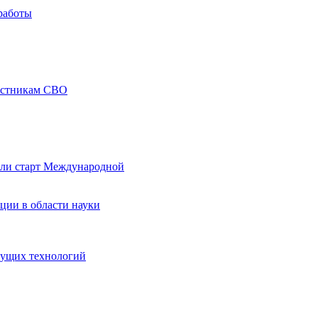
работы
частникам СВО
али старт Международной
ции в области науки
дущих технологий