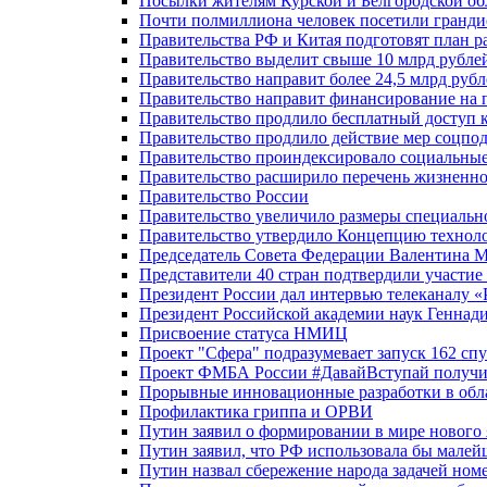
Посылки жителям Курской и Белгородской об
Почти полмиллиона человек посетили гранди
Правительства РФ и Китая подготовят план р
Правительство выделит свыше 10 млрд рубле
Правительство направит более 24,5 млрд руб
Правительство направит финансирование на 
Правительство продлило бесплатный доступ 
Правительство продлило действие мер соцп
Правительство проиндексировало социальные
Правительство расширило перечень жизненно
Правительство России
Правительство увеличило размеры специальн
Правительство утвердило Концепцию технолог
Председатель Совета Федерации Валентина 
Представители 40 стран подтвердили участи
Президент России дал интервью телеканалу «Ро
Президент Российской академии наук Геннад
Присвоение статуса НМИЦ
Проект "Сфера" подразумевает запуск 162 спу
Проект ФМБА России #ДавайВступай получил
Прорывные инновационные разработки в обл
Профилактика гриппа и ОРВИ
Путин заявил о формировании в мире нового 
Путин заявил, что РФ использовала бы малей
Путин назвал сбережение народа задачей ном