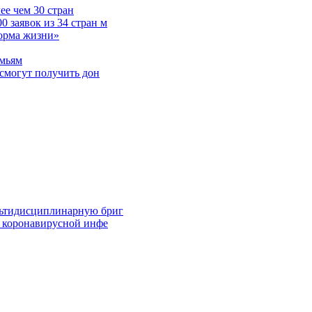
е чем 30 стран
 заявок из 34 стран м
норма жизни»
емьям
смогут получить дон
льтидисциплинарную бриг
й коронавирусной инфе