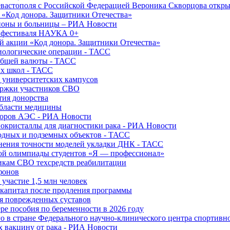
вастополя с Российской Федерацией Вероника Скворцова откры
и «Код донора. Защитники Отечества»
йоны и больницы – РИА Новости
о фестиваля НАУКА 0+
й акции «Код донора. Защитники Отечества»
диологические операции - ТАСС
общей валюты - ТАСС
ых школ - ТАСС
х университетских кампусов
ержки участников СВО
тия донорства
области медицины
торов АЭС - РИА Новости
нокристаллы для диагностики рака - РИА Новости
водных и подземных объектов - ТАСС
внения точности моделей укладки ДНК - ТАСС
кой олимпиады студентов «Я — профессионал»
икам СВО техсредств реабилитации
фонов
 участие 1,5 млн человек
ткапитал после продления программы
ия поврежденных суставов
ре пособия по беременности в 2026 году
о в стране Федерального научно-клинического центра спортивн
 вакцину от рака - РИА Новости