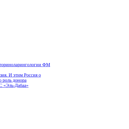
 оториноларингологии ФМ
ия. И этим Россия о
 роль донора
ЭС «Эль-Дабаа»