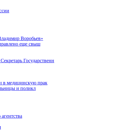
ссии
Владимир Воробьев»
аправлено еще свыш
Секретарь Государственн
н в медицинскую прак
ольницы и поликл
 агентства
м