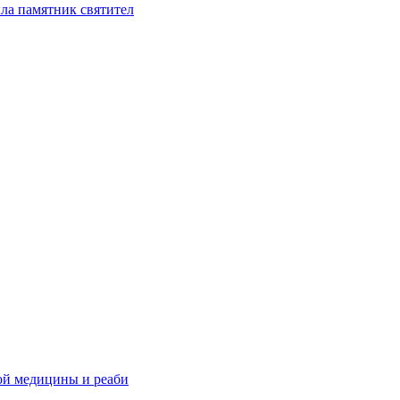
ла памятник святител
ой медицины и реаби