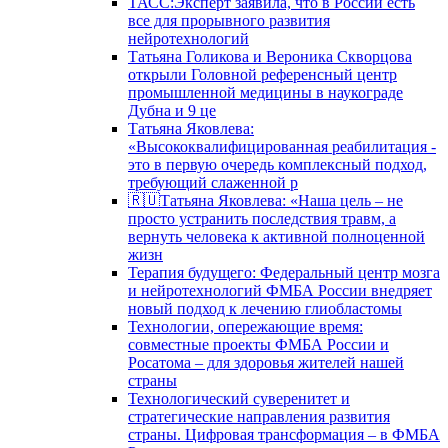
ТАСС:Эксперт заявила, что в России есть
все для прорывного развития
нейротехнологий
Татьяна Голикова и Вероника Скворцова
открыли Головной референсный центр
промышленной медицины в наукограде
Дубна и 9 це
Татьяна Яковлева:
«Высококвалифицированная реабилитация -
это в первую очередь комплексный подход,
требующий слаженной р
🇷🇺Татьяна Яковлева: «Наша цель – не
просто устранить последствия травм, а
вернуть человека к активной полноценной
жизн
Терапия будущего: Федеральный центр мозга
и нейротехнологий ФМБА России внедряет
новый подход к лечению глиобластомы
Технологии, опережающие время:
совместные проекты ФМБА России и
Росатома – для здоровья жителей нашей
страны
Технологический суверенитет и
стратегические направления развития
страны. Цифровая трансформация – в ФМБА