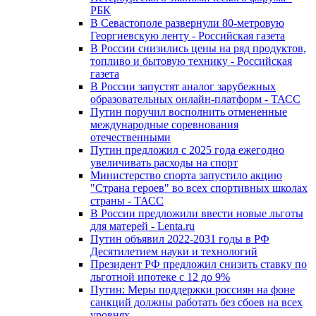
РБК
В Севастополе развернули 80-метровую
Георгиевскую ленту - Российская газета
В России снизились цены на ряд продуктов,
топливо и бытовую технику - Российская
газета
В России запустят аналог зарубежных
образовательных онлайн-платформ - ТАСС
Путин поручил восполнить отмененные
международные соревнования
отечественными
Путин предложил с 2025 года ежегодно
увеличивать расходы на спорт
Министерство спорта запустило акцию
"Страна героев" во всех спортивных школах
страны - ТАСС
В России предложили ввести новые льготы
для матерей - Lenta.ru
Путин объявил 2022-2031 годы в РФ
Десятилетием науки и технологий
Президент РФ предложил снизить ставку по
льготной ипотеке с 12 до 9%
Путин: Меры поддержки россиян на фоне
санкций должны работать без сбоев на всех
уровнях