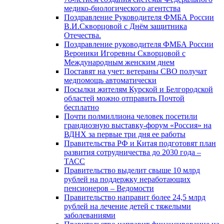
медико-биологического агентства
Поздравление Руководителя ФМБА России
В.И.Скворцовой с Днём защитника
Отечества.
Поздравление руководителя ФМБА России
Вероники Игоревны Скворцовой с
Международным женским днем
Поставят на учет: ветераны СВО получат
медпомощь автоматически
Посылки жителям Курской и Белгородской
областей можно отправить Почтой
бесплатно
Почти полмиллиона человек посетили
грандиозную выставку-форум «Россия» на
ВДНХ за первые три дня ее работы
Правительства РФ и Китая подготовят план
развития сотрудничества до 2030 года –
ТАСС
Правительство выделит свыше 10 млрд
рублей на поддержку неработающих
пенсионеров – Ведомости
Правительство направит более 24,5 млрд
рублей на лечение детей с тяжелыми
заболеваниями