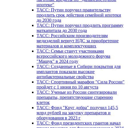
ипотеке"
ТАСС: Путин поручил правительству
продлить срок действия семейной ипотеки
до 2030 года
ТАСС: Путин поручил продлить программу
маткапитала до 2030 года
ТАСС: Российским производителям
медизделий вернут НДС за приобретение
материалов и комплектующих
ТАСС: Семьи станут участниками
всероссийского молодежного форума
"Машук" в 2024 году
ТАСС: Созданные в Сибири покрытия для
имплантов показали высокие
антибактериальные свойства
ТАСС: Спортивный марафон "Сила России"
пройдет с 1 июня по 10 августа
ТАСС: Ученые из России синтезировали
препараты, препятствующие старению
клеток
ТАСС: Фонд "Круг добра" получил 145,5
млрд рублей на закупку препаратов и
оборудования в 2023 г
ТАСС: Фонд президентских грантов начал