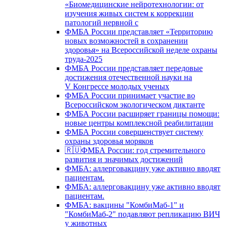
«Биомедицинские нейротехнологии: от
изучения живых систем к коррекции
патологий нервной с
ФМБА России представляет «Территорию
новых возможностей в сохранении
здоровья» на Всероссийской неделе охраны
труда-2025
ФМБА России представляет передовые
достижения отечественной науки на
V Конгрессе молодых ученых
ФМБА России принимает участие во
Всероссийском экологическом диктанте
ФМБА России расширяет границы помощи:
новые центры комплексной реабилитации
ФМБА России совершенствует систему
охраны здоровья моряков
🇷🇺ФМБА России: год стремительного
развития и значимых достижений
ФМБА: аллерговакцину уже активно вводят
пациентам.
ФМБА: аллерговакцину уже активно вводят
пациентам.
ФМБА: вакцины "КомбиМаб-1" и
"КомбиМаб-2" подавляют репликацию ВИЧ
у животных