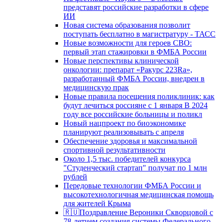
представят российские разработки в сфере
ИИ
Новая система образования позволит
поступать бесплатно в магистратуру - ТАСС
Новые возможности для героев СВО:
первый этап стажировки в ФМБА России
Новые перспективы клинической
онкологии: препарат «Ракурс 223Ra»,
разработанный ФМБА России, внедрен в
медицинскую прак
Новые правила посещения поликлиник: как
будут лечиться россияне с 1 января В 2024
году все российские больницы и поликл
Новый нацпроект по биоэкономике
планируют реализовывать с апреля
Обеспечение здоровья и максимальной
спортивной результативности
Около 1,5 тыс. победителей конкурса
"Студенческий стартап" получат по 1 млн
рублей
Передовые технологии ФМБА России и
высокотехнологичная медицинская помощь
для жителей Крыма
🇷🇺Поздравление Вероники Скворцовой с
78-летием создания системы Федерального