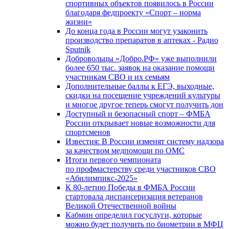
спортивных объектов появилось в России
благодаря федпроекту «Спорт – норма
жизни»
До конца года в России могут узаконить
производство препаратов в аптеках - Радио
Sputnik
Добровольцы «Добро.РФ» уже выполнили
более 650 тыс. заявок на оказание помощи
участникам СВО и их семьям
Дополнительные баллы к ЕГЭ, выходные,
скидки на посещение учреждений культуры
и многое другое теперь смогут получить дон
Доступный и безопасный спорт – ФМБА
России открывает новые возможности для
спортсменов
Известия: В России изменят систему надзора
за качеством медпомощи по ОМС
Итоги первого чемпионата
по профмастерству среди участников СВО
«Абилимпикс-2025»
К 80-летию Победы в ФМБА России
стартовала диспансеризация ветеранов
Великой Отечественной войны
Кабмин определил госуслуги, которые
можно будет получить по биометрии в МФЦ