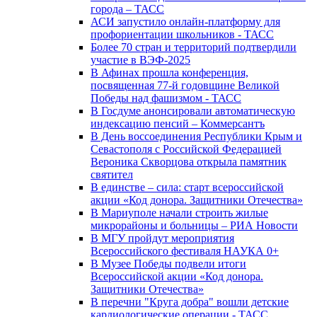
города – ТАСС
АСИ запустило онлайн-платформу для
профориентации школьников - ТАСС
Более 70 стран и территорий подтвердили
участие в ВЭФ-2025
В Афинах прошла конференция,
посвященная 77-й годовщине Великой
Победы над фашизмом - ТАСС
В Госдуме анонсировали автоматическую
индексацию пенсий – Коммерсантъ
В День воссоединения Республики Крым и
Севастополя с Российской Федерацией
Вероника Скворцова открыла памятник
святител
В единстве – сила: старт всероссийской
акции «Код донора. Защитники Отечества»
В Мариуполе начали строить жилые
микрорайоны и больницы – РИА Новости
В МГУ пройдут мероприятия
Всероссийского фестиваля НАУКА 0+
В Музее Победы подвели итоги
Всероссийской акции «Код донора.
Защитники Отечества»
В перечни "Круга добра" вошли детские
кардиологические операции - ТАСС