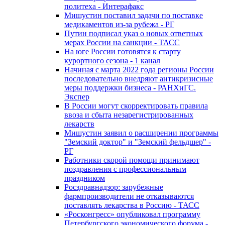
политеха - Интерафакс
Мишустин поставил задачи по поставке
медикаментов из-за рубежа - РГ
Путин подписал указ о новых ответных
мерах России на санкции - ТАСС
На юге России готовятся к старту
курортного сезона - 1 канал
Начиная с марта 2022 года регионы России
последовательно внедряют антикризисные
меры поддержки бизнеса - РАНХиГС.
Экспер
В России могут скорректировать правила
ввоза и сбыта незарегистрированных
лекарств
Мишустин заявил о расширении программы
"Земский доктор" и "Земский фельдшер" -
РГ
Работники скорой помощи принимают
поздравления с профессиональным
праздником
Росздравнадзор: зарубежные
фармпроизводители не отказываются
поставлять лекарства в Россию - ТАСС
«Росконгресс» опубликовал программу
Петербургского экономического форума -