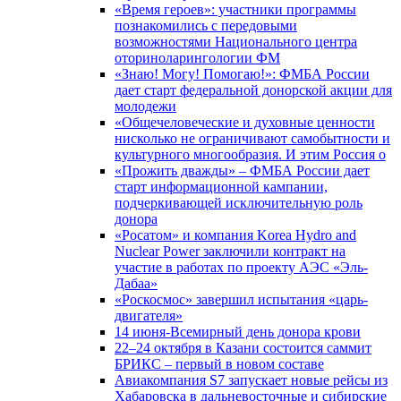
«Время героев»: участники программы
познакомились с передовыми
возможностями Национального центра
оториноларингологии ФМ
«Знаю! Могу! Помогаю!»: ФМБА России
дает старт федеральной донорской акции для
молодежи
«Общечеловеческие и духовные ценности
нисколько не ограничивают самобытности и
культурного многообразия. И этим Россия о
«Прожить дважды» – ФМБА России дает
старт информационной кампании,
подчеркивающей исключительную роль
донора
«Росатом» и компания Korea Hydro and
Nuclear Power заключили контракт на
участие в работах по проекту АЭС «Эль-
Дабаа»
«Роскосмос» завершил испытания «царь-
двигателя»
14 июня-Всемирный день донора крови
22–24 октября в Казани состоится саммит
БРИКС – первый в новом составе
Авиакомпания S7 запускает новые рейсы из
Хабаровска в дальневосточные и сибирские