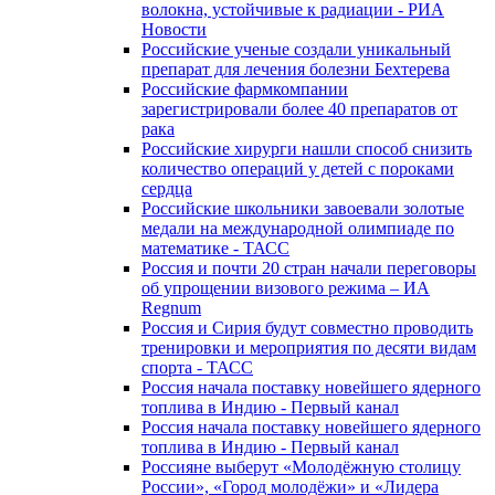
волокна, устойчивые к радиации - РИА
Новости
Российские ученые создали уникальный
препарат для лечения болезни Бехтерева
Российские фармкомпании
зарегистрировали более 40 препаратов от
рака
Российские хирурги нашли способ снизить
количество операций у детей с пороками
сердца
Российские школьники завоевали золотые
медали на международной олимпиаде по
математике - ТАСС
Россия и почти 20 стран начали переговоры
об упрощении визового режима – ИА
Regnum
Россия и Сирия будут совместно проводить
тренировки и мероприятия по десяти видам
спорта - ТАСС
Россия начала поставку новейшего ядерного
топлива в Индию - Первый канал
Россия начала поставку новейшего ядерного
топлива в Индию - Первый канал
Россияне выберут «Молодёжную столицу
России», «Город молодёжи» и «Лидера