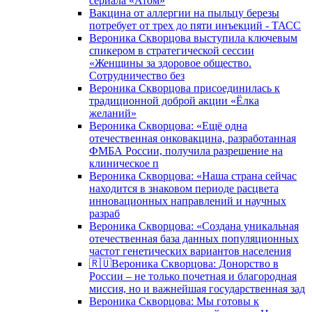
сериала «Атом»
Вакцина от аллергии на пыльцу березы
потребует от трех до пяти инъекций - ТАСС
Вероника Скворцова выступила ключевым
спикером в стратегической сессии
«Женщины за здоровое общество.
Сотрудничество без
Вероника Скворцова присоединилась к
традиционной доброй акции «Ёлка
желаний»
Вероника Скворцова: «Ещё одна
отечественная онковакцина, разработанная
ФМБА России, получила разрешение на
клиническое п
Вероника Скворцова: «Наша страна сейчас
находится в знаковом периоде расцвета
инновационных направлений и научных
разраб
Вероника Скворцова: «Создана уникальная
отечественная база данных популяционных
частот генетических вариантов населения
🇷🇺Вероника Скворцова: Донорство в
России – не только почетная и благородная
миссия, но и важнейшая государственная зад
Вероника Скворцова: Мы готовы к