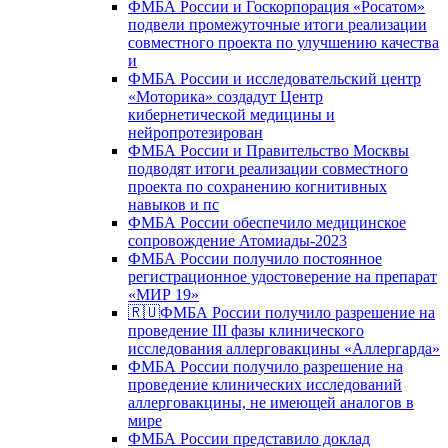
ФМБА России и Госкорпорация «Росатом»
подвели промежуточные итоги реализации
совместного проекта по улучшению качества
и
ФМБА России и исследовательский центр
«Моторика» создадут Центр
кибернетической медицины и
нейропротезирован
ФМБА России и Правительство Москвы
подводят итоги реализации совместного
проекта по сохранению когнитивных
навыков и пс
ФМБА России обеспечило медицинское
сопровождение Атомиады-2023
ФМБА России получило постоянное
регистрационное удостоверение на препарат
«МИР 19»
🇷🇺ФМБА России получило разрешение на
проведение III фазы клинического
исследования аллерговакцины «Аллергарда»
ФМБА России получило разрешение на
проведение клинических исследований
аллерговакцины, не имеющей аналогов в
мире
ФМБА России представило доклад