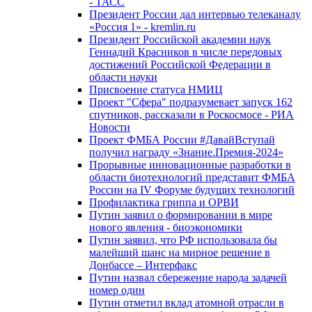
- ТАСС
Президент России дал интервью телеканалу
«Россия 1» - kremlin.ru
Президент Российской академии наук
Геннадий Красников в числе передовых
достижений Российской Федерации в
области науки
Присвоение статуса НМИЦ
Проект "Сфера" подразумевает запуск 162
спутников, рассказали в Роскосмосе - РИА
Новости
Проект ФМБА России #ДавайВступай
получил награду «Знание.Премия-2024»
Прорывные инновационные разработки в
области биотехнологий представит ФМБА
России на IV Форуме будущих технологий
Профилактика гриппа и ОРВИ
Путин заявил о формировании в мире
нового явления - биоэкономики
Путин заявил, что РФ использовала бы
малейший шанс на мирное решение в
Донбассе – Интерфакс
Путин назвал сбережение народа задачей
номер один
Путин отметил вклад атомной отрасли в