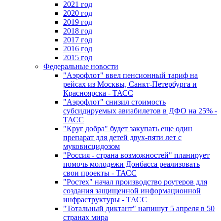
2021 год
2020 год
2019 год
2018 год
2017 год
2016 год
2015 год
Федеральные новости
"Аэрофлот" ввел пенсионный тариф на
рейсах из Москвы, Санкт-Петербурга и
Красноярска - ТАСС
"Аэрофлот" снизил стоимость
субсидируемых авиабилетов в ДФО на 25% -
ТАСС
"Круг добра" будет закупать еще один
препарат для детей двух-пяти лет с
муковисцидозом
"Россия - страна возможностей" планирует
помочь молодежи Донбасса реализовать
свои проекты - ТАСС
"Ростех" начал производство роутеров для
создания защищенной информационной
инфраструктуры - ТАСС
"Тотальный диктант" напишут 5 апреля в 50
странах мира