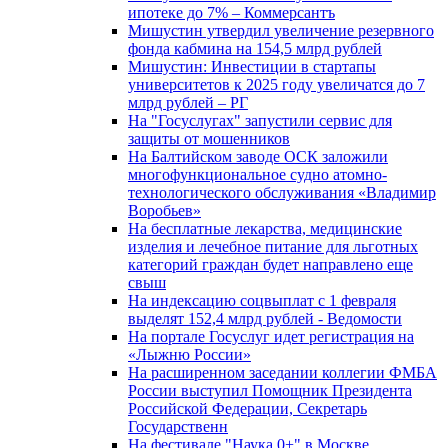
ипотеке до 7% – Коммерсантъ
Мишустин утвердил увеличение резервного
фонда кабмина на 154,5 млрд рублей
Мишустин: Инвестиции в стартапы
университетов к 2025 году увеличатся до 7
млрд рублей – РГ
На "Госуслугах" запустили сервис для
защиты от мошенников
На Балтийском заводе ОСК заложили
многофункциональное судно атомно-
технологического обслуживания «Владимир
Воробьев»
На бесплатные лекарства, медицинские
изделия и лечебное питание для льготных
категорий граждан будет направлено еще
свыш
На индексацию соцвыплат с 1 февраля
выделят 152,4 млрд рублей - Ведомости
На портале Госуслуг идет регистрация на
«Лыжню России»
На расширенном заседании коллегии ФМБА
России выступил Помощник Президента
Российской Федерации, Секретарь
Государственн
На фестивале "Наука 0+" в Москве