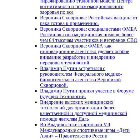
тиражированию эталонной модели Центра
когнитивного и психоэмоционального
здоровья по все
Вероника Скворцова: Российская вакцина от
рака готова к применению.
Вероника Скворцова: специалистами ФМБА
России оказана медицинская помощь более
чем 84 тысячам участников и ветеранов СВО
Вероника Скворцова: ФМБА как
инновационное агентство уделяет особое
внимание разработке и внедрению
передовых технологий
Владимир Путин встретился с
руководителем Федерального медико-
биологического агентства Вероникой
Скворцовой.
Владимир Путин принял участие в Форуме
будущих технологий.
Внедрение высоких медицинских
технологий для организации более
качественной и доступной медицинской
помощи жителям Даль
Во Владивостоке стартовали VII
Международные спортивные игры «Дети
Азии» – Правительство России