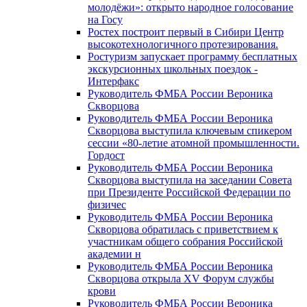
молодёжи»: открыто народное голосование
на Госу
Ростех построит первый в Сибири Центр
высокотехнологичного протезирования.
Ростуризм запускает программу бесплатных
экскурсионных школьных поездок -
Интерфакс
Руководитель ФМБА России Вероника
Скворцова
Руководитель ФМБА России Вероника
Скворцова выступила ключевым спикером
сессии «80-летие атомной промышленности.
Гордост
Руководитель ФМБА России Вероника
Скворцова выступила на заседании Совета
при Президенте Российской Федерации по
физичес
Руководитель ФМБА России Вероника
Скворцова обратилась с приветствием к
участникам общего собрания Российской
академии н
Руководитель ФМБА России Вероника
Скворцова открыла XV Форум службы
крови
Руководитель ФМБА России Вероника