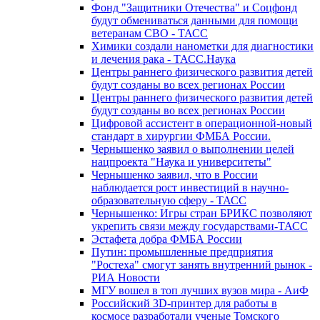
Фонд "Защитники Отечества" и Соцфонд
будут обмениваться данными для помощи
ветеранам СВО - ТАСС
Химики создали нанометки для диагностики
и лечения рака - ТАСС.Наука
Центры раннего физического развития детей
будут созданы во всех регионах России
Центры раннего физического развития детей
будут созданы во всех регионах России
Цифровой ассистент в операционной-новый
стандарт в хирургии ФМБА России.
Чернышенко заявил о выполнении целей
нацпроекта "Наука и университеты"
Чернышенко заявил, что в России
наблюдается рост инвестиций в научно-
образовательную сферу - ТАСС
Чернышенко: Игры стран БРИКС позволяют
укрепить связи между государствами-ТАСС
Эстафета добра ФМБА России
Путин: промышленные предприятия
"Ростеха" смогут занять внутренний рынок -
РИА Новости
МГУ вошел в топ лучших вузов мира - АиФ
Российский 3D-принтер для работы в
космосе разработали ученые Томского