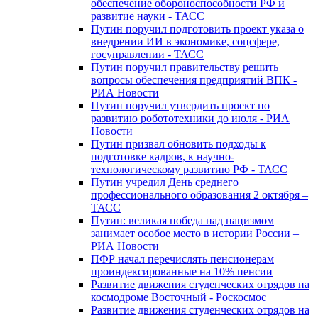
обеспечение обороноспособности РФ и
развитие науки - ТАСС
Путин поручил подготовить проект указа о
внедрении ИИ в экономике, соцсфере,
госуправлении - ТАСС
Путин поручил правительству решить
вопросы обеспечения предприятий ВПК -
РИА Новости
Путин поручил утвердить проект по
развитию робототехники до июля - РИА
Новости
Путин призвал обновить подходы к
подготовке кадров, к научно-
технологическому развитию РФ - ТАСС
Путин учредил День среднего
профессионального образования 2 октября –
ТАСС
Путин: великая победа над нацизмом
занимает особое место в истории России –
РИА Новости
ПФР начал перечислять пенсионерам
проиндексированные на 10% пенсии
Развитие движения студенческих отрядов на
космодроме Восточный - Роскосмос
Развитие движения студенческих отрядов на