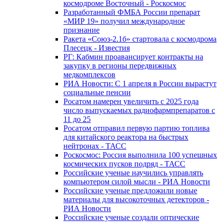
космодроме Восточный - Роскосмос
Разработанный ФМБА России препарат
«МИР 19» получил международное
признание
Ракета «Союз-2.1б» стартовала с космодрома
Плесецк - Известия
РГ: Кабмин проавансирует контракты на
закупку в регионы передвижных
медкомплексов
РИА Новости: С 1 апреля в России вырастут
социальные пенсии
Росатом намерен увеличить с 2025 года
число выпускаемых радиофармпрепаратов с
11 до 25
Росатом отправил первую партию топлива
для китайского реактора на быстрых
нейтронах - ТАСС
Роскосмос: Россия выполнила 100 успешных
космических пусков подряд - ТАСС
Российские ученые научились управлять
компьютером силой мысли - РИА Новости
Российские ученые предложили новые
материалы для высокоточных детекторов -
РИА Новости
Российские ученые создали оптические