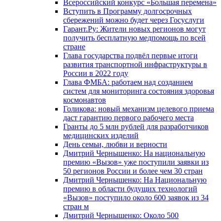
Всероссийский конкурс «Большая перемена»
Вступить в Программу долгосрочных
сбережений можно будет через Госуслуги
Гарант.Ру: Жители новых регионов могут
получить бесплатную медпомощь по всей
стране
Глава государства подвёл первые итоги
развития транспортной инфраструктуры в
России в 2022 году
Глава ФМБА: работаем над созданием
систем для мониторинга состояния здоровья
космонавтов
Голикова: новый механизм целевого приема
даст гарантию первого рабочего места
Гранты до 5 млн рублей для разработчиков
медицинских изделий
День семьи, любви и верности
Дмитрий Чернышенко: На национальную
премию «Вызов» уже поступили заявки из
50 регионов России и более чем 30 стран
Дмитрий Чернышенко: На Национальную
премию в области будущих технологий
«Вызов» поступило около 600 заявок из 34
стран м
Дмитрий Чернышенко: Около 500