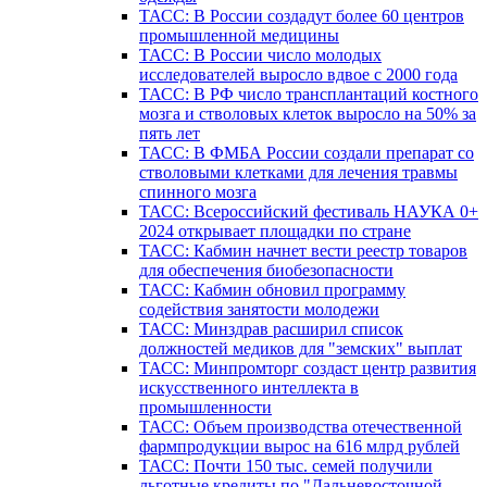
ТАСС: В России создадут более 60 центров
промышленной медицины
ТАСС: В России число молодых
исследователей выросло вдвое с 2000 года
ТАСС: В РФ число трансплантаций костного
мозга и стволовых клеток выросло на 50% за
пять лет
ТАСС: В ФМБА России создали препарат со
стволовыми клетками для лечения травмы
спинного мозга
ТАСС: Всероссийский фестиваль НАУКА 0+
2024 открывает площадки по стране
ТАСС: Кабмин начнет вести реестр товаров
для обеспечения биобезопасности
ТАСС: Кабмин обновил программу
содействия занятости молодежи
ТАСС: Минздрав расширил список
должностей медиков для "земских" выплат
ТАСС: Минпромторг создаст центр развития
искусственного интеллекта в
промышленности
ТАСС: Объем производства отечественной
фармпродукции вырос на 616 млрд рублей
ТАСС: Почти 150 тыс. семей получили
льготные кредиты по "Дальневосточной