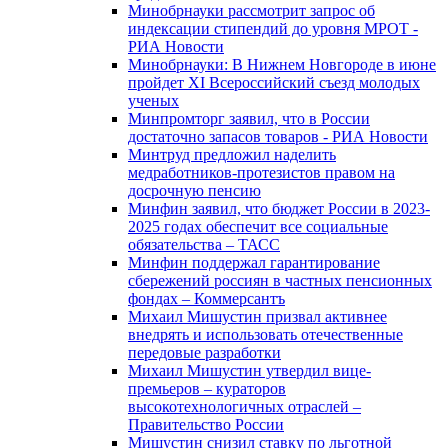
Минобрнауки рассмотрит запрос об
индексации стипендий до уровня МРОТ -
РИА Новости
Минобрнауки: В Нижнем Новгороде в июне
пройдет XI Всероссийский съезд молодых
ученых
Минпромторг заявил, что в России
достаточно запасов товаров - РИА Новости
Минтруд предложил наделить
медработников-протезистов правом на
досрочную пенсию
Минфин заявил, что бюджет России в 2023-
2025 годах обеспечит все социальные
обязательства – ТАСС
Минфин поддержал гарантирование
сбережений россиян в частных пенсионных
фондах – Коммерсантъ
Михаил Мишустин призвал активнее
внедрять и использовать отечественные
передовые разработки
Михаил Мишустин утвердил вице-
премьеров – кураторов
высокотехнологичных отраслей –
Правительство России
Мишустин снизил ставку по льготной