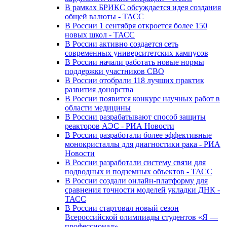
В рамках БРИКС обсуждается идея создания
общей валюты - ТАСС
В России 1 сентября откроется более 150
новых школ - ТАСС
В России активно создается сеть
современных университетских кампусов
В России начали работать новые нормы
поддержки участников СВО
В России отобрали 118 лучших практик
развития донорства
В России появится конкурс научных работ в
области медицины
В России разрабатывают способ защиты
реакторов АЭС - РИА Новости
В России разработали более эффективные
монокристаллы для диагностики рака - РИА
Новости
В России разработали систему связи для
подводных и подземных объектов - ТАСС
В России создали онлайн-платформу для
сравнения точности моделей укладки ДНК -
ТАСС
В России стартовал новый сезон
Всероссийской олимпиады студентов «Я —
профессионал»