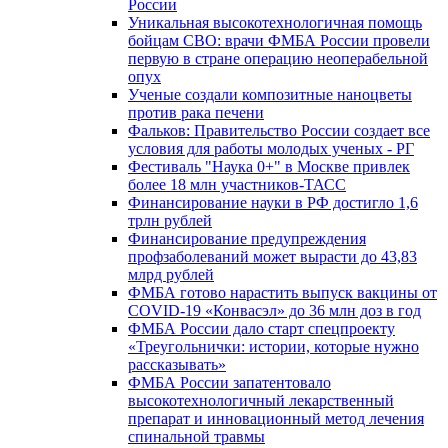
России
Уникальная высокотехнологичная помощь
бойцам СВО: врачи ФМБА России провели
первую в стране операцию неоперабельной
опух
Ученые создали композитные наноцветы
против рака печени
Фальков: Правительство России создает все
условия для работы молодых ученых - РГ
Фестиваль "Наука 0+" в Москве привлек
более 18 млн участников-ТАСС
Финансирование науки в РФ достигло 1,6
трлн рублей
Финансирование предупреждения
профзаболеваний может вырасти до 43,83
млрд рублей
ФМБА готово нарастить выпуск вакцины от
COVID-19 «Конвасэл» до 36 млн доз в год
ФМБА России дало старт спецпроекту
«Треугольнички: истории, которые нужно
рассказывать»
ФМБА России запатентовало
высокотехнологичный лекарственный
препарат и инновационный метод лечения
спинальной травмы