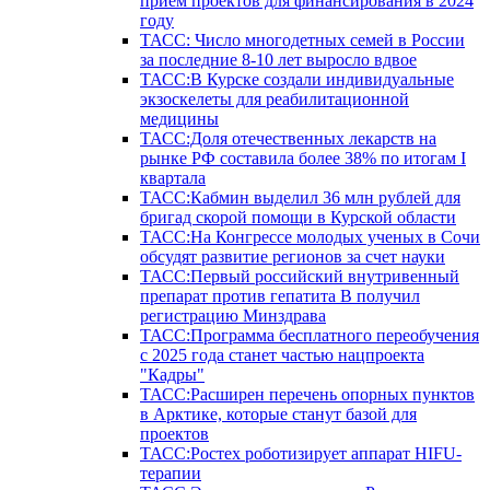
прием проектов для финансирования в 2024
году
ТАСС: Число многодетных семей в России
за последние 8-10 лет выросло вдвое
ТАСС:В Курске создали индивидуальные
экзоскелеты для реабилитационной
медицины
ТАСС:Доля отечественных лекарств на
рынке РФ составила более 38% по итогам I
квартала
ТАСС:Кабмин выделил 36 млн рублей для
бригад скорой помощи в Курской области
ТАСС:На Конгрессе молодых ученых в Сочи
обсудят развитие регионов за счет науки
ТАСС:Первый российский внутривенный
препарат против гепатита В получил
регистрацию Минздрава
ТАСС:Программа бесплатного переобучения
с 2025 года станет частью нацпроекта
"Кадры"
ТАСС:Расширен перечень опорных пунктов
в Арктике, которые станут базой для
проектов
ТАСС:Ростех роботизирует аппарат HIFU-
терапии