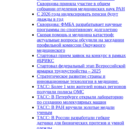
Скворцова приняла участие в общем
собрании отделения медицинских наук РАН
С 2026 года индексировать пенсии будут
дважды в год
Скворцова: ФМБА разрабатывает научные
программы по спортивному долголетию
Скорая помощь и медицина катастроф:
актуальные вопросы обсудили на заседании
профильной комиссии Окружного
медицинского
Стартовал прием заявок на конкурс в рамках
#БРИКС
Стартовал федеральный этап Всероссийской
ярмарки трудоустройства – 2025
Стратегическое развитие страны и
инновационные технологии в медицине.
ТАСС: Более 1 млн жителей новых регионов
получили полисы ОМС
ТАСС: В Петербурге открыли лабораторию
по созданию молекулярных машин
ТАСС: В РАН вручили золотые медали
ученым
ТАСС: В России разработали гибкие
датчики для бионических протезов и умной
одежды