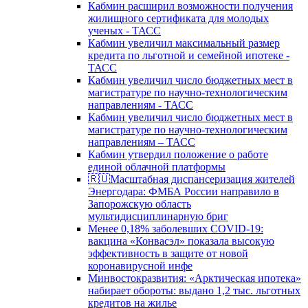
Кабмин расширил возможности получения
жилищного сертификата для молодых
ученых - ТАСС
Кабмин увеличил максимальный размер
кредита по льготной и семейной ипотеке -
ТАСС
Кабмин увеличил число бюджетных мест в
магистратуре по научно-технологическим
направлениям - ТАСС
Кабмин увеличил число бюджетных мест в
магистратуре по научно-технологическим
направлениям – ТАСС
Кабмин утвердил положение о работе
единой облачной платформы
🇷🇺Масштабная диспансеризация жителей
Энергодара: ФМБА России направило в
Запорожскую область
мультидисциплинарную бриг
Менее 0,18% заболевших COVID-19:
вакцина «Конвасэл» показала высокую
эффективность в защите от новой
коронавирусной инфе
Минвостокразвития: «Арктическая ипотека»
набирает обороты: выдано 1,2 тыс. льготных
кредитов на жилье