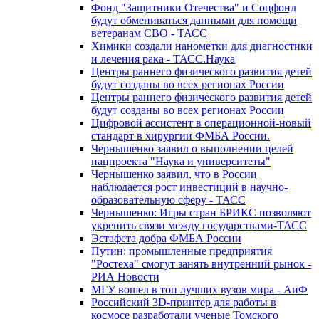
Фонд "Защитники Отечества" и Соцфонд
будут обмениваться данными для помощи
ветеранам СВО - ТАСС
Химики создали нанометки для диагностики
и лечения рака - ТАСС.Наука
Центры раннего физического развития детей
будут созданы во всех регионах России
Центры раннего физического развития детей
будут созданы во всех регионах России
Цифровой ассистент в операционной-новый
стандарт в хирургии ФМБА России.
Чернышенко заявил о выполнении целей
нацпроекта "Наука и университеты"
Чернышенко заявил, что в России
наблюдается рост инвестиций в научно-
образовательную сферу - ТАСС
Чернышенко: Игры стран БРИКС позволяют
укрепить связи между государствами-ТАСС
Эстафета добра ФМБА России
Путин: промышленные предприятия
"Ростеха" смогут занять внутренний рынок -
РИА Новости
МГУ вошел в топ лучших вузов мира - АиФ
Российский 3D-принтер для работы в
космосе разработали ученые Томского