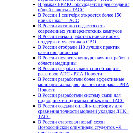
В рамках БРИКС обсуждается идея создания
общей валюты - ТАСС
В России 1 сентября откроется более 150
новых школ - ТАСС
В России активно создается сеть
современных университетских кампусов
В России начали работать новые нормы
поддержки участников СВО
В России отобрали 118 лучших практик
развития донорства
В России появится конкурс научных работ в
области медицины
В России разрабатывают способ защиты
реакторов АЭС - РИА Новости
В России разработали более эффективные
монокристаллы для диагностики рака - РИА
Новости
В России разработали систему связи для
подводных и подземных объектов - ТАСС
В России создали онлайн-платформу для
сравнения точности моделей укладки ДНК -
ТАСС
В России стартовал новый сезон
Всероссийской олимпиады студентов «Я —
профессионал»