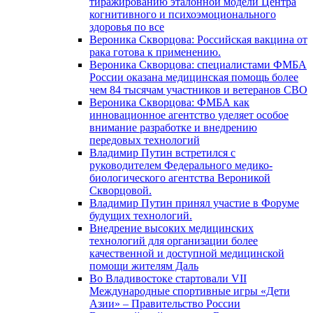
тиражированию эталонной модели Центра
когнитивного и психоэмоционального
здоровья по все
Вероника Скворцова: Российская вакцина от
рака готова к применению.
Вероника Скворцова: специалистами ФМБА
России оказана медицинская помощь более
чем 84 тысячам участников и ветеранов СВО
Вероника Скворцова: ФМБА как
инновационное агентство уделяет особое
внимание разработке и внедрению
передовых технологий
Владимир Путин встретился с
руководителем Федерального медико-
биологического агентства Вероникой
Скворцовой.
Владимир Путин принял участие в Форуме
будущих технологий.
Внедрение высоких медицинских
технологий для организации более
качественной и доступной медицинской
помощи жителям Даль
Во Владивостоке стартовали VII
Международные спортивные игры «Дети
Азии» – Правительство России