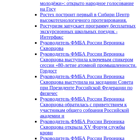
молодёжи»: открыто народное голосование
на Госу
Ростех построит первый в Сибири Центр
высокотехнологичного протезирования.
Ростуризм запускает программу бесплатных
экскурсионных школьных поездок -
Интерфакс
Руководитель ФМБА России Вероника
Скворцова
Руководитель ФМБА России Вероника
Скворцова выступила ключевым спикером
сессии «80-летие атомной промышленности.
Гордост
Руководитель ФМБА России Вероника
Скворцова выступила на заседании Совета
при Президенте Российской Федерации по
физичес
Руководитель ФМБА России Вероника
Скворцова обратилась с приветствием к
участникам общего собрания Российской
академии н
Руководитель ФМБА России Вероника
Скворцова открыла XV Форум службы
крови
Руководитель ФМБА России Вероника