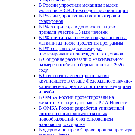
В России упростили механизм выдачи
участникам СВО техсредств реабилитации
В России упростят ввоз компьютеров и
смартфонов
В РФ за три года в донорских акциях
приняли участие 1,5 млн человек
В РФ почти 5 млн семей получат право на
маткапитал после продления программы
В РФ создали эндосистему для
протезирования поврежденных суставов
В Соцфонде рассказали о максимальном
размере пособия по беременности в 2026
году
В Сочи начинается строительство
крупнейшего в стране Федерального научно-
клинического центра спортивной медицины
и реаби
В ФМБА России протестировали на
животных вакцину от рака - РИА Новости
В ФМБА России разработан уникальный
способ терапии злокачественных
новообразований с использованием
наночастиц оксида же
В ядерном центре в Сарове прошла премьера