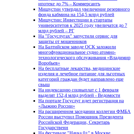
ипотеке до 7% – Коммерсантъ
Мишустин утвердил увеличение резервного
фонда кабмина на 154,5 млрд рублей
Мишустин: Инвестиции в стартапы
университетов к 2025 году увеличатся до 7
млрд рублей – РГ
На "Госуслугах" запустили сервис для
защиты от мошенников
На Балтийском заводе ОСК заложили
многофункциональное судно атомно-
технологического обслуживания «Владимир
Воробьев»
На бесплатные лекарства, медицинские
изделия и лечебное питание для льготных
категорий граждан будет направлено еще
свыш
На индексацию соцвыплат с 1 февраля
выделят 152,4 млрд рублей - Ведомости
На портале Госуслуг идет регистрация на
«Лыжню России»
На расширенном заседании коллегии ФМБА
России выступил Помощник Президента
Российской Федерации, Секретарь
Государственн
На фестивале "Наука 0+" в Москве