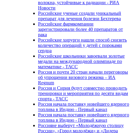
волокна, устойчивые к радиации - РИА
Новости
Российские ученые создали уникальный
препарат для лечения болезни Бехтерева
Российские фармкомпании
зарегистрировали более 40 препаратов от
рака
Российские хирурги нашли способ снизить
количество операций у детей с пороками
сердца
Российские школьники завоевали золотые
медали на международной олимпиаде по
математике - ТАСС
Россия и почти 20 стран начали переговоры
об упрощении визового режима – ИА
Regnum
Россия и Сирия будут совместно проводить
тренировки и мероприятия по десяти видам
спорта - ТАСС
Россия начала поставку новейшего ядерного
топлива в Индию - Первый канал
Россия начала поставку новейшего ядерного
топлива в Индию - Первый канал
Россияне выберут «Молодёжную столицу
России», «Город молодёжи» и «Лидера