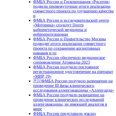
ФМБА России и Госкорпорация «Росатом»
подвели промежуточные итоги реализации
совместного проекта по улучшению качества
и
ФМБА России и исследовательский центр
«Моторика» создадут Центр
кибернетической медицины и
нейропротезирован
ФМБА России и Правительство Москвы
подводят итоги реализации совместного
проекта по сохранению когнитивных
навыков и пс
ФМБА России обеспечило медицинское
сопровождение Атомиады-2023
ФМБА России получило постоянное
регистрационное удостоверение на препарат
«МИР 19»
🇷🇺ФМБА России получило разрешение на
проведение III фазы клинического
исследования аллерговакцины «Аллергарда»
ФМБА России получило разрешение на
проведение клинических исследований
аллерговакцины, не имеющей аналогов в
мире
ФМБА России представило доклад