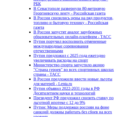
РБК
В Севастополе развернули 80-метровую
Георгиевскую ленту - Российская газета
В России снизились цены на ряд продуктов,
топливо и бытовую технику - Российская
газета
В России запустят аналог зарубежных
образовательных онлайн-платформ - ТАСС
Путин поручил восполнить отмененные
международные соревнования
отечественными
Путин предложил с 2025 года ежегодно
увеличивать расходы на спорт
Министерство спорта запустило акцию
"Страна героев" во всех спортивных школах
страны - ТАСС
В России предложили ввести новые льготы
для матерей - Lenta.ru
Путин объявил 2022-2031 годы в РФ
Десятилетием науки и технологий
Президент РФ предложил снизить ставку по
льготной ипотеке с 12 до 9%
Путин: Меры поддержки россиян на фоне
санкций должны работать без сбоев на всех
уровнях