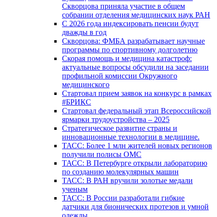
Скворцова приняла участие в общем
собрании отделения медицинских наук РАН
С 2026 года индексировать пенсии будут
дважды в год
Скворцова: ФМБА разрабатывает научные
программы по спортивному долголетию
Скорая помощь и медицина катастроф:
актуальные вопросы обсудили на заседании
профильной комиссии Окружного
медицинского
Стартовал прием заявок на конкурс в рамках
#БРИКС
Стартовал федеральный этап Всероссийской
ярмарки трудоустройства – 2025
Стратегическое развитие страны и
инновационные технологии в медицине.
ТАСС: Более 1 млн жителей новых регионов
получили полисы ОМС
ТАСС: В Петербурге открыли лабораторию
по созданию молекулярных машин
ТАСС: В РАН вручили золотые медали
ученым
ТАСС: В России разработали гибкие
датчики для бионических протезов и умной
одежды