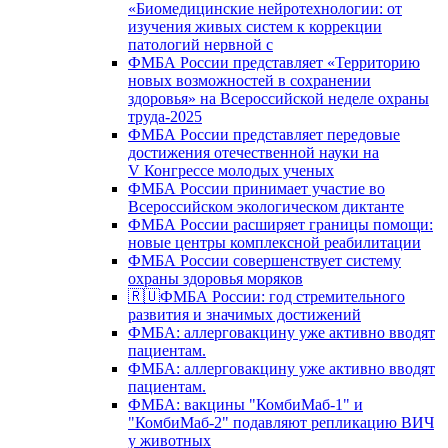
«Биомедицинские нейротехнологии: от
изучения живых систем к коррекции
патологий нервной с
ФМБА России представляет «Территорию
новых возможностей в сохранении
здоровья» на Всероссийской неделе охраны
труда-2025
ФМБА России представляет передовые
достижения отечественной науки на
V Конгрессе молодых ученых
ФМБА России принимает участие во
Всероссийском экологическом диктанте
ФМБА России расширяет границы помощи:
новые центры комплексной реабилитации
ФМБА России совершенствует систему
охраны здоровья моряков
🇷🇺ФМБА России: год стремительного
развития и значимых достижений
ФМБА: аллерговакцину уже активно вводят
пациентам.
ФМБА: аллерговакцину уже активно вводят
пациентам.
ФМБА: вакцины "КомбиМаб-1" и
"КомбиМаб-2" подавляют репликацию ВИЧ
у животных