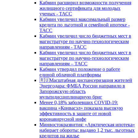
Кабмин расширил возможности получения
жилищного сертификата для молодых
ученых - ТАСС
Кабмин увеличил максимальный размер
кредита по льготной и семейной ипотеке -
ТАСС
Кабмин увеличил число бюджетных мест в
магистратуре по научно-технологическим
направлениям - ТАСС
Кабмин увеличил число бюджетных мест в
магистратуре по научно-технологическим
направлениям – ТАСС
Кабмин утвердил положение о работе
единой облачной платформы
🇷🇺Масштабная диспансеризация жителей
Энергодара: ФМБА России направило в
Запорожскую область
мультидисциплинарную бриг
Менее 0,18% заболевших COVID-19:
вакцина «Конвасэл» показала высокую
эффективность в защите от новой
коронавирусной инфе
Минвостокразвития: «Арктическая ипотека»
набирает обороты: выдано 1,2 тыс. льготных
кредитов на жилье