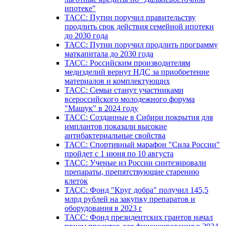
ипотеке"
ТАСС: Путин поручил правительству
продлить срок действия семейной ипотеки
до 2030 года
ТАСС: Путин поручил продлить программу
маткапитала до 2030 года
ТАСС: Российским производителям
медизделий вернут НДС за приобретение
материалов и комплектующих
ТАСС: Семьи станут участниками
всероссийского молодежного форума
"Машук" в 2024 году
ТАСС: Созданные в Сибири покрытия для
имплантов показали высокие
антибактериальные свойства
ТАСС: Спортивный марафон "Сила России"
пройдет с 1 июня по 10 августа
ТАСС: Ученые из России синтезировали
препараты, препятствующие старению
клеток
ТАСС: Фонд "Круг добра" получил 145,5
млрд рублей на закупку препаратов и
оборудования в 2023 г
ТАСС: Фонд президентских грантов начал