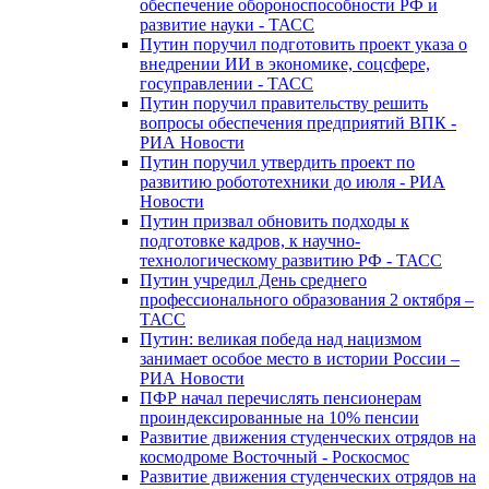
обеспечение обороноспособности РФ и
развитие науки - ТАСС
Путин поручил подготовить проект указа о
внедрении ИИ в экономике, соцсфере,
госуправлении - ТАСС
Путин поручил правительству решить
вопросы обеспечения предприятий ВПК -
РИА Новости
Путин поручил утвердить проект по
развитию робототехники до июля - РИА
Новости
Путин призвал обновить подходы к
подготовке кадров, к научно-
технологическому развитию РФ - ТАСС
Путин учредил День среднего
профессионального образования 2 октября –
ТАСС
Путин: великая победа над нацизмом
занимает особое место в истории России –
РИА Новости
ПФР начал перечислять пенсионерам
проиндексированные на 10% пенсии
Развитие движения студенческих отрядов на
космодроме Восточный - Роскосмос
Развитие движения студенческих отрядов на