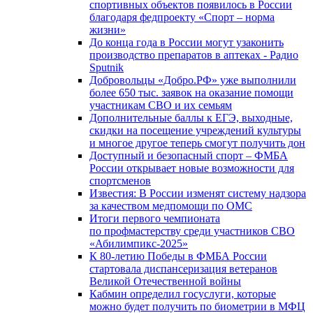
спортивных объектов появилось в России
благодаря федпроекту «Спорт – норма
жизни»
До конца года в России могут узаконить
производство препаратов в аптеках - Радио
Sputnik
Добровольцы «Добро.РФ» уже выполнили
более 650 тыс. заявок на оказание помощи
участникам СВО и их семьям
Дополнительные баллы к ЕГЭ, выходные,
скидки на посещение учреждений культуры
и многое другое теперь смогут получить дон
Доступный и безопасный спорт – ФМБА
России открывает новые возможности для
спортсменов
Известия: В России изменят систему надзора
за качеством медпомощи по ОМС
Итоги первого чемпионата
по профмастерству среди участников СВО
«Абилимпикс-2025»
К 80-летию Победы в ФМБА России
стартовала диспансеризация ветеранов
Великой Отечественной войны
Кабмин определил госуслуги, которые
можно будет получить по биометрии в МФЦ