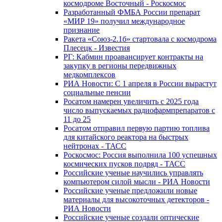
космодроме Восточный - Роскосмос
Разработанный ФМБА России препарат
«МИР 19» получил международное
признание
Ракета «Союз-2.1б» стартовала с космодрома
Плесецк - Известия
РГ: Кабмин проавансирует контракты на
закупку в регионы передвижных
медкомплексов
РИА Новости: С 1 апреля в России вырастут
социальные пенсии
Росатом намерен увеличить с 2025 года
число выпускаемых радиофармпрепаратов с
11 до 25
Росатом отправил первую партию топлива
для китайского реактора на быстрых
нейтронах - ТАСС
Роскосмос: Россия выполнила 100 успешных
космических пусков подряд - ТАСС
Российские ученые научились управлять
компьютером силой мысли - РИА Новости
Российские ученые предложили новые
материалы для высокоточных детекторов -
РИА Новости
Российские ученые создали оптические