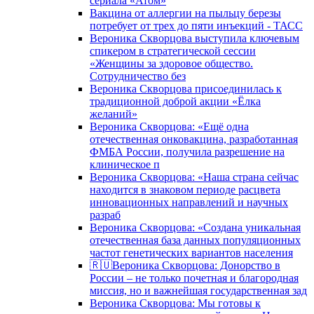
сериала «Атом»
Вакцина от аллергии на пыльцу березы
потребует от трех до пяти инъекций - ТАСС
Вероника Скворцова выступила ключевым
спикером в стратегической сессии
«Женщины за здоровое общество.
Сотрудничество без
Вероника Скворцова присоединилась к
традиционной доброй акции «Ёлка
желаний»
Вероника Скворцова: «Ещё одна
отечественная онковакцина, разработанная
ФМБА России, получила разрешение на
клиническое п
Вероника Скворцова: «Наша страна сейчас
находится в знаковом периоде расцвета
инновационных направлений и научных
разраб
Вероника Скворцова: «Создана уникальная
отечественная база данных популяционных
частот генетических вариантов населения
🇷🇺Вероника Скворцова: Донорство в
России – не только почетная и благородная
миссия, но и важнейшая государственная зад
Вероника Скворцова: Мы готовы к