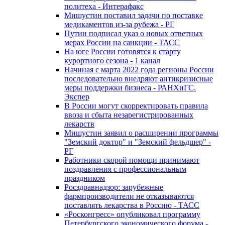
политеха - Интерафакс
Мишустин поставил задачи по поставке
медикаментов из-за рубежа - РГ
Путин подписал указ о новых ответных
мерах России на санкции - ТАСС
На юге России готовятся к старту
курортного сезона - 1 канал
Начиная с марта 2022 года регионы России
последовательно внедряют антикризисные
меры поддержки бизнеса - РАНХиГС.
Экспер
В России могут скорректировать правила
ввоза и сбыта незарегистрированных
лекарств
Мишустин заявил о расширении программы
"Земский доктор" и "Земский фельдшер" -
РГ
Работники скорой помощи принимают
поздравления с профессиональным
праздником
Росздравнадзор: зарубежные
фармпроизводители не отказываются
поставлять лекарства в Россию - ТАСС
«Росконгресс» опубликовал программу
Петербургского экономического форума -