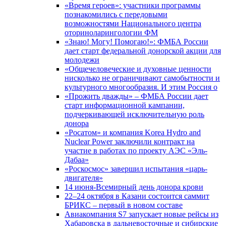
«Время героев»: участники программы
познакомились с передовыми
возможностями Национального центра
оториноларингологии ФМ
«Знаю! Могу! Помогаю!»: ФМБА России
дает старт федеральной донорской акции для
молодежи
«Общечеловеческие и духовные ценности
нисколько не ограничивают самобытности и
культурного многообразия. И этим Россия о
«Прожить дважды» – ФМБА России дает
старт информационной кампании,
подчеркивающей исключительную роль
донора
«Росатом» и компания Korea Hydro and
Nuclear Power заключили контракт на
участие в работах по проекту АЭС «Эль-
Дабаа»
«Роскосмос» завершил испытания «царь-
двигателя»
14 июня-Всемирный день донора крови
22–24 октября в Казани состоится саммит
БРИКС – первый в новом составе
Авиакомпания S7 запускает новые рейсы из
Хабаровска в дальневосточные и сибирские