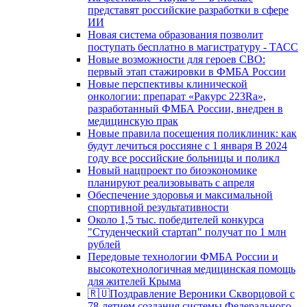
представят российские разработки в сфере
ИИ
Новая система образования позволит
поступать бесплатно в магистратуру - ТАСС
Новые возможности для героев СВО:
первый этап стажировки в ФМБА России
Новые перспективы клинической
онкологии: препарат «Ракурс 223Ra»,
разработанный ФМБА России, внедрен в
медицинскую прак
Новые правила посещения поликлиник: как
будут лечиться россияне с 1 января В 2024
году все российские больницы и поликл
Новый нацпроект по биоэкономике
планируют реализовывать с апреля
Обеспечение здоровья и максимальной
спортивной результативности
Около 1,5 тыс. победителей конкурса
"Студенческий стартап" получат по 1 млн
рублей
Передовые технологии ФМБА России и
высокотехнологичная медицинская помощь
для жителей Крыма
🇷🇺Поздравление Вероники Скворцовой с
78-летием создания системы Федерального