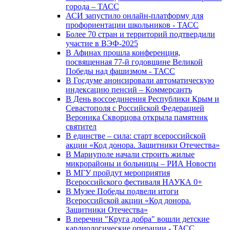
города – ТАСС
АСИ запустило онлайн-платформу для
профориентации школьников - ТАСС
Более 70 стран и территорий подтвердили
участие в ВЭФ-2025
В Афинах прошла конференция,
посвященная 77-й годовщине Великой
Победы над фашизмом - ТАСС
В Госдуме анонсировали автоматическую
индексацию пенсий – Коммерсантъ
В День воссоединения Республики Крым и
Севастополя с Российской Федерацией
Вероника Скворцова открыла памятник
святител
В единстве – сила: старт всероссийской
акции «Код донора. Защитники Отечества»
В Мариуполе начали строить жилые
микрорайоны и больницы – РИА Новости
В МГУ пройдут мероприятия
Всероссийского фестиваля НАУКА 0+
В Музее Победы подвели итоги
Всероссийской акции «Код донора.
Защитники Отечества»
В перечни "Круга добра" вошли детские
кардиологические операции - ТАСС