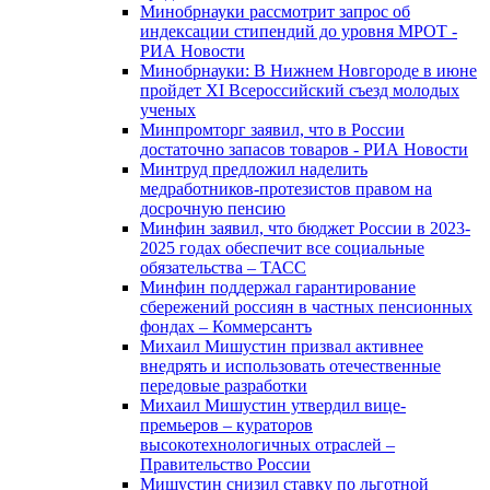
Минобрнауки рассмотрит запрос об
индексации стипендий до уровня МРОТ -
РИА Новости
Минобрнауки: В Нижнем Новгороде в июне
пройдет XI Всероссийский съезд молодых
ученых
Минпромторг заявил, что в России
достаточно запасов товаров - РИА Новости
Минтруд предложил наделить
медработников-протезистов правом на
досрочную пенсию
Минфин заявил, что бюджет России в 2023-
2025 годах обеспечит все социальные
обязательства – ТАСС
Минфин поддержал гарантирование
сбережений россиян в частных пенсионных
фондах – Коммерсантъ
Михаил Мишустин призвал активнее
внедрять и использовать отечественные
передовые разработки
Михаил Мишустин утвердил вице-
премьеров – кураторов
высокотехнологичных отраслей –
Правительство России
Мишустин снизил ставку по льготной