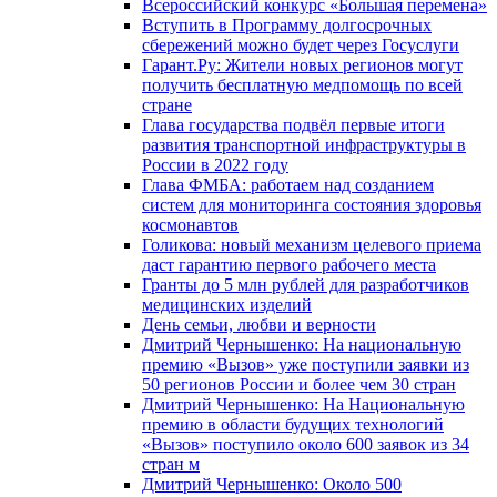
Всероссийский конкурс «Большая перемена»
Вступить в Программу долгосрочных
сбережений можно будет через Госуслуги
Гарант.Ру: Жители новых регионов могут
получить бесплатную медпомощь по всей
стране
Глава государства подвёл первые итоги
развития транспортной инфраструктуры в
России в 2022 году
Глава ФМБА: работаем над созданием
систем для мониторинга состояния здоровья
космонавтов
Голикова: новый механизм целевого приема
даст гарантию первого рабочего места
Гранты до 5 млн рублей для разработчиков
медицинских изделий
День семьи, любви и верности
Дмитрий Чернышенко: На национальную
премию «Вызов» уже поступили заявки из
50 регионов России и более чем 30 стран
Дмитрий Чернышенко: На Национальную
премию в области будущих технологий
«Вызов» поступило около 600 заявок из 34
стран м
Дмитрий Чернышенко: Около 500