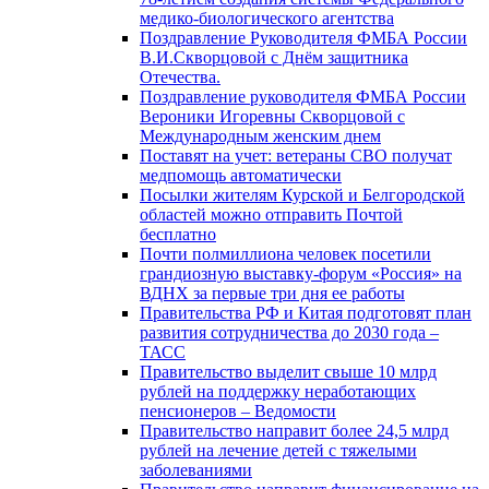
медико-биологического агентства
Поздравление Руководителя ФМБА России
В.И.Скворцовой с Днём защитника
Отечества.
Поздравление руководителя ФМБА России
Вероники Игоревны Скворцовой с
Международным женским днем
Поставят на учет: ветераны СВО получат
медпомощь автоматически
Посылки жителям Курской и Белгородской
областей можно отправить Почтой
бесплатно
Почти полмиллиона человек посетили
грандиозную выставку-форум «Россия» на
ВДНХ за первые три дня ее работы
Правительства РФ и Китая подготовят план
развития сотрудничества до 2030 года –
ТАСС
Правительство выделит свыше 10 млрд
рублей на поддержку неработающих
пенсионеров – Ведомости
Правительство направит более 24,5 млрд
рублей на лечение детей с тяжелыми
заболеваниями