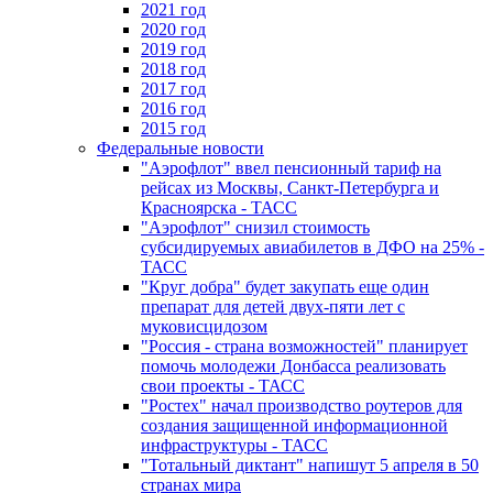
2021 год
2020 год
2019 год
2018 год
2017 год
2016 год
2015 год
Федеральные новости
"Аэрофлот" ввел пенсионный тариф на
рейсах из Москвы, Санкт-Петербурга и
Красноярска - ТАСС
"Аэрофлот" снизил стоимость
субсидируемых авиабилетов в ДФО на 25% -
ТАСС
"Круг добра" будет закупать еще один
препарат для детей двух-пяти лет с
муковисцидозом
"Россия - страна возможностей" планирует
помочь молодежи Донбасса реализовать
свои проекты - ТАСС
"Ростех" начал производство роутеров для
создания защищенной информационной
инфраструктуры - ТАСС
"Тотальный диктант" напишут 5 апреля в 50
странах мира