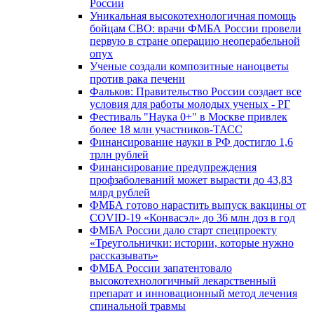
России
Уникальная высокотехнологичная помощь
бойцам СВО: врачи ФМБА России провели
первую в стране операцию неоперабельной
опух
Ученые создали композитные наноцветы
против рака печени
Фальков: Правительство России создает все
условия для работы молодых ученых - РГ
Фестиваль "Наука 0+" в Москве привлек
более 18 млн участников-ТАСС
Финансирование науки в РФ достигло 1,6
трлн рублей
Финансирование предупреждения
профзаболеваний может вырасти до 43,83
млрд рублей
ФМБА готово нарастить выпуск вакцины от
COVID-19 «Конвасэл» до 36 млн доз в год
ФМБА России дало старт спецпроекту
«Треугольнички: истории, которые нужно
рассказывать»
ФМБА России запатентовало
высокотехнологичный лекарственный
препарат и инновационный метод лечения
спинальной травмы