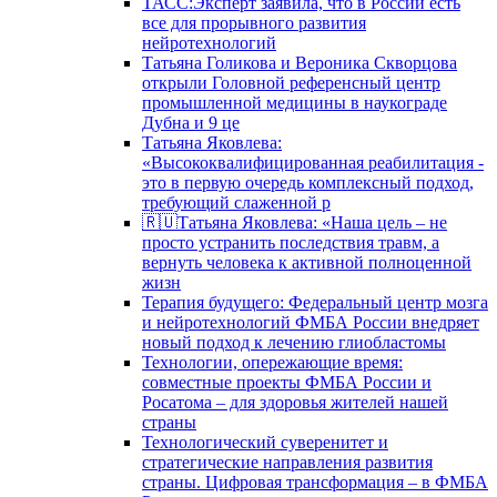
ТАСС:Эксперт заявила, что в России есть
все для прорывного развития
нейротехнологий
Татьяна Голикова и Вероника Скворцова
открыли Головной референсный центр
промышленной медицины в наукограде
Дубна и 9 це
Татьяна Яковлева:
«Высококвалифицированная реабилитация -
это в первую очередь комплексный подход,
требующий слаженной р
🇷🇺Татьяна Яковлева: «Наша цель – не
просто устранить последствия травм, а
вернуть человека к активной полноценной
жизн
Терапия будущего: Федеральный центр мозга
и нейротехнологий ФМБА России внедряет
новый подход к лечению глиобластомы
Технологии, опережающие время:
совместные проекты ФМБА России и
Росатома – для здоровья жителей нашей
страны
Технологический суверенитет и
стратегические направления развития
страны. Цифровая трансформация – в ФМБА