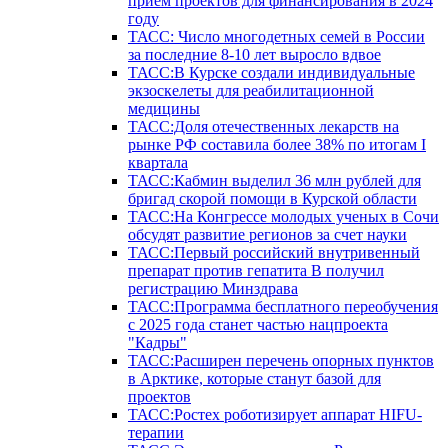
прием проектов для финансирования в 2024
году
ТАСС: Число многодетных семей в России
за последние 8-10 лет выросло вдвое
ТАСС:В Курске создали индивидуальные
экзоскелеты для реабилитационной
медицины
ТАСС:Доля отечественных лекарств на
рынке РФ составила более 38% по итогам I
квартала
ТАСС:Кабмин выделил 36 млн рублей для
бригад скорой помощи в Курской области
ТАСС:На Конгрессе молодых ученых в Сочи
обсудят развитие регионов за счет науки
ТАСС:Первый российский внутривенный
препарат против гепатита В получил
регистрацию Минздрава
ТАСС:Программа бесплатного переобучения
с 2025 года станет частью нацпроекта
"Кадры"
ТАСС:Расширен перечень опорных пунктов
в Арктике, которые станут базой для
проектов
ТАСС:Ростех роботизирует аппарат HIFU-
терапии