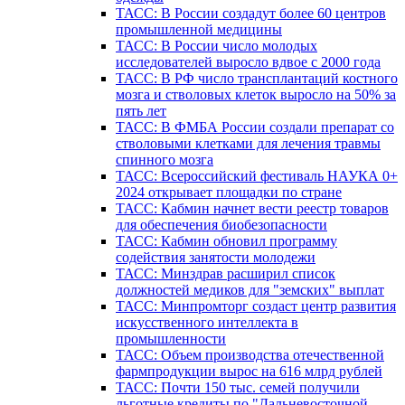
ТАСС: В России создадут более 60 центров
промышленной медицины
ТАСС: В России число молодых
исследователей выросло вдвое с 2000 года
ТАСС: В РФ число трансплантаций костного
мозга и стволовых клеток выросло на 50% за
пять лет
ТАСС: В ФМБА России создали препарат со
стволовыми клетками для лечения травмы
спинного мозга
ТАСС: Всероссийский фестиваль НАУКА 0+
2024 открывает площадки по стране
ТАСС: Кабмин начнет вести реестр товаров
для обеспечения биобезопасности
ТАСС: Кабмин обновил программу
содействия занятости молодежи
ТАСС: Минздрав расширил список
должностей медиков для "земских" выплат
ТАСС: Минпромторг создаст центр развития
искусственного интеллекта в
промышленности
ТАСС: Объем производства отечественной
фармпродукции вырос на 616 млрд рублей
ТАСС: Почти 150 тыс. семей получили
льготные кредиты по "Дальневосточной