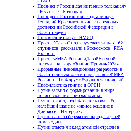
- ТАСС
Президент России дал интервью телеканалу
«Россия 1» - kremlin.ru
Президент Российской академии наук
Геннадий Красников в числе передовых
достижений Российской Федерации в
области науки
Присвоение статуса НМИЦ
Проект "Сфера" подразумевает запуск 162
спутников, рассказали в Роскосмосе - РИА
Новости
Проект ФМБА России #ДавайВступай
получил награду «Знание.Премия-2024»
Прорывные инновационные разработки в
области биотехнологий представит ФМБА
России на IV Форуме будущих технологий
Профилактика гриппа и ОРВИ
Путин заявил о формировании в мире
нового явления - биоэкономики
Путин заявил, что РФ использовала бы
малейший шанс на мирное решение в
Донбассе – Интерфакс
Путин назвал сбережение народа задачей
номер один
Путин отметил вклад атомной отрасли в