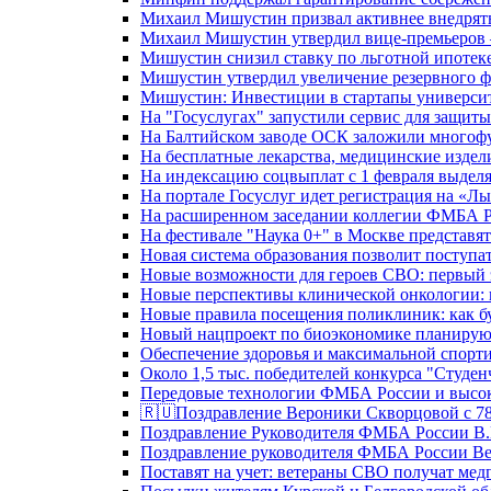
Михаил Мишустин призвал активнее внедрять
Михаил Мишустин утвердил вице-премьеров –
Мишустин снизил ставку по льготной ипотек
Мишустин утвердил увеличение резервного ф
Мишустин: Инвестиции в стартапы университе
На "Госуслугах" запустили сервис для защит
На Балтийском заводе ОСК заложили многоф
На бесплатные лекарства, медицинские издел
На индексацию соцвыплат с 1 февраля выделя
На портале Госуслуг идет регистрация на «
На расширенном заседании коллегии ФМБА Р
На фестивале "Наука 0+" в Москве представя
Новая система образования позволит поступа
Новые возможности для героев СВО: первый
Новые перспективы клинической онкологии: 
Новые правила посещения поликлиник: как буд
Новый нацпроект по биоэкономике планируют
Обеспечение здоровья и максимальной спорти
Около 1,5 тыс. победителей конкурса "Студен
Передовые технологии ФМБА России и высок
🇷🇺Поздравление Вероники Скворцовой с 78
Поздравление Руководителя ФМБА России В.
Поздравление руководителя ФМБА России В
Поставят на учет: ветераны СВО получат ме