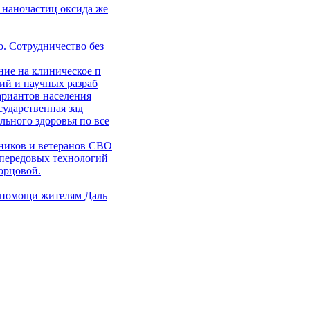
 наночастиц оксида же
. Сотрудничество без
ние на клиническое п
ий и научных разраб
ариантов населения
сударственная зад
ьного здоровья по все
ников и ветеранов СВО
 передовых технологий
орцовой.
 помощи жителям Даль