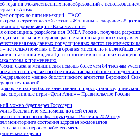
б терапии злокачественных новообразований с использованием
сериала «Атом»
бует от трех до пяти инъекций - ТАСС
кером в стратегической сессии «Женщины за здоровое общество
иционной доброй акции «Ёлка желаний»
я онковакцина, разработанная ФМБА России, получила разреше
ходится в знаковом периоде расцвета инновационных направлен
ечественная база данных популяционных частот генетических в
– не только почетная и благородная миссия, но и важнейшая го
анию эталонной модели Центра когнитивного и психоэмоционал
рака готова к применению.
ссии оказана медицинская помощь более чем 84 тысячам участ
е агентство уделяет особое внимание разработке и внедрению
 Федерального медико-биологического агентства Вероникой Скв
дущих технологий.
для организации более качественной и доступной медицинской
ные спортивные игры «Дети Азии» – Правительство России
ний можно будет через Госуслуги
учить бесплатную медпомощь по всей стране
тия транспортной инфраструктуры в России в 2022 году
для мониторинга состояния здоровья космонавтов
аст гарантию первого рабочего места
едицинских изделий