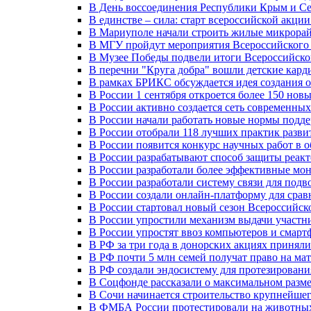
В День воссоединения Республики Крым и Се
В единстве – сила: старт всероссийской акци
В Мариуполе начали строить жилые микрора
В МГУ пройдут мероприятия Всероссийског
В Музее Победы подвели итоги Всероссийско
В перечни "Круга добра" вошли детские кар
В рамках БРИКС обсуждается идея создания 
В России 1 сентября откроется более 150 нов
В России активно создается сеть современны
В России начали работать новые нормы подд
В России отобрали 118 лучших практик разви
В России появится конкурс научных работ в 
В России разрабатывают способ защиты реак
В России разработали более эффективные мо
В России разработали систему связи для под
В России создали онлайн-платформу для сра
В России стартовал новый сезон Всероссийс
В России упростили механизм выдачи участн
В России упростят ввоз компьютеров и смарт
В РФ за три года в донорских акциях приняли
В РФ почти 5 млн семей получат право на ма
В РФ создали эндосистему для протезирован
В Соцфонде рассказали о максимальном разме
В Сочи начинается строительство крупнейшег
В ФМБА России протестировали на животных