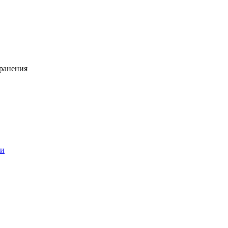
ранения
ии