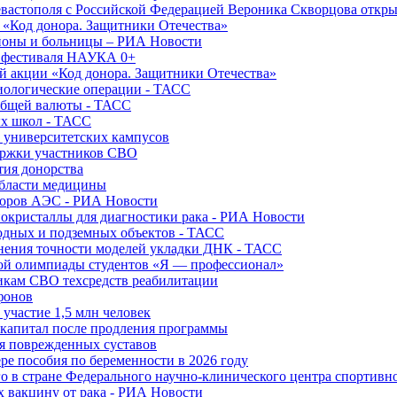
вастополя с Российской Федерацией Вероника Скворцова откры
и «Код донора. Защитники Отечества»
йоны и больницы – РИА Новости
о фестиваля НАУКА 0+
й акции «Код донора. Защитники Отечества»
диологические операции - ТАСС
общей валюты - ТАСС
ых школ - ТАСС
х университетских кампусов
ержки участников СВО
тия донорства
области медицины
торов АЭС - РИА Новости
нокристаллы для диагностики рака - РИА Новости
водных и подземных объектов - ТАСС
внения точности моделей укладки ДНК - ТАСС
кой олимпиады студентов «Я — профессионал»
икам СВО техсредств реабилитации
фонов
 участие 1,5 млн человек
ткапитал после продления программы
ия поврежденных суставов
ре пособия по беременности в 2026 году
о в стране Федерального научно-клинического центра спортивн
 вакцину от рака - РИА Новости