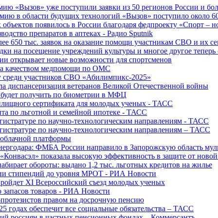
ю «Вызов» уже поступили заявки из 50 регионов России и боле
ю в области будущих технологий «Вызов» поступило около 600
объектов появилось в России благодаря федпроекту «Спорт – 
водство препаратов в аптеках - Радио Sputnik
е 650 тыс. заявок на оказание помощи участникам СВО и их с
ки на посещение учреждений культуры и многое другое теперь 
ии открывает новые возможности для спортсменов
 за качеством медпомощи по ОМС
у среди участников СВО «Абилимпикс-2025»
а диспансеризация ветеранов Великой Отечественной войны
 будет получить по биометрии в МФЦ
лищного сертификата для молодых ученых - ТАСС
та по льготной и семейной ипотеке - ТАСС
гистратуре по научно-технологическим направлениям - ТАСС
гистратуре по научно-технологическим направлениям – ТАСС
 облачной платформы
нергодара: ФМБА России направило в Запорожскую область му
«Конвасэл» показала высокую эффективность в защите от ново
абирает обороты: выдано 1,2 тыс. льготных кредитов на жилье
ции стипендий до уровня МРОТ - РИА Новости
ройдет XI Всероссийский съезд молодых ученых
о запасов товаров - РИА Новости
протезистов правом на досрочную пенсию
25 годах обеспечит все социальные обязательства – ТАСС
ий россиян в частных пенсионных фондах – Коммерсантъ