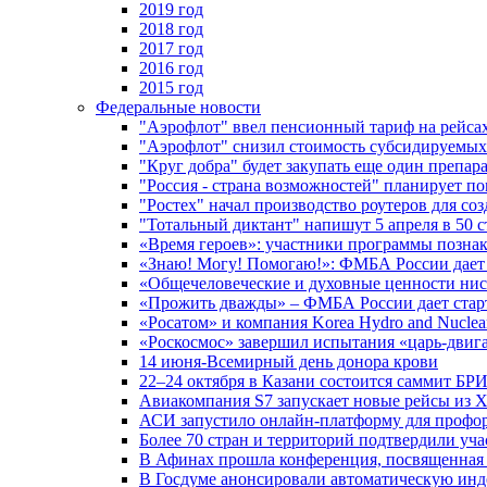
2019 год
2018 год
2017 год
2016 год
2015 год
Федеральные новости
"Аэрофлот" ввел пенсионный тариф на рейса
"Аэрофлот" снизил стоимость субсидируемы
"Круг добра" будет закупать еще один препара
"Россия - страна возможностей" планирует п
"Ростех" начал производство роутеров для 
"Тотальный диктант" напишут 5 апреля в 50 
«Время героев»: участники программы позн
«Знаю! Могу! Помогаю!»: ФМБА России дает 
«Общечеловеческие и духовные ценности ниск
«Прожить дважды» – ФМБА России дает стар
«Росатом» и компания Korea Hydro and Nuclea
«Роскосмос» завершил испытания «царь-двиг
14 июня-Всемирный день донора крови
22–24 октября в Казани состоится саммит БР
Авиакомпания S7 запускает новые рейсы из Х
АСИ запустило онлайн-платформу для профо
Более 70 стран и территорий подтвердили уч
В Афинах прошла конференция, посвященная
В Госдуме анонсировали автоматическую ин