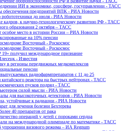
печение обороноспособности РФ и развитие науки - ТАСС
недрении ИИ в экономике, соцсфере, госуправлении - ТАСС
сы обеспечения предприятий ВПК - РИА Новости
ю робототехники до июля - РИА Новости
е кадров, к научно-технологическому развитию РФ - ТАСС
ного образования 2 октября – ТАСС
т особое место в истории России – РИА Новости
ексированные на 10% пенсии
космодроме Восточный - Роскосмос
космодроме Восточный - Роскосмос
 19» получил международное признание
Плесецк - Известия
упку в регионы передвижных медкомплексов
социальные пенсии
о выпускаемых радиофармпрепаратов с 11 до 25
 китайского реактора на быстрых нейтронах - ТАСС
космических пусков подряд - ТАСС
пьютером силой мысли - РИА Новости
алы для высокоточных детекторов - РИА Новости
на, устойчивые к радиации - РИА Новости
рат для лечения болезни Бехтерева
олее 40 препаратов от рака
личество операций у детей с пороками сердца
дали на международной олимпиаде по математике - ТАСС
 об упрощении визового режима – ИА Regnum