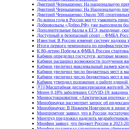
Дмитрий Чернышенко: На национальную преми
Дмитрий Чернышенко: На Национальную преми
Дмитрий Чернышенко: Около 500 спортивных 
До конца года в России могут узаконить произ
Добровольцы «Добро.РФ» уже выполнили боле
Дополнительные баллы к ЕГЭ, выходные, скид
Доступный и безопасный спорт – ФМБА Росс
Известия: В России изменят систему надзора
Итоги первого чемпионата по профмастерств
К 80-летию Победы в ФМБА России стартовал
Кабмин определил госуслуги, которые можно
Кабмин расширил возможности получения жи
Кабмин увеличил максимальный размер креди
Кабмин увеличил число бюджетных мест в ма
Кабмин увеличил число бюджетных мест в ма
Кабмин утвердил положение о работе единой
🇷🇺Масштабная диспансеризация жителей Э
Менее 0,18% заболевших COVID-19: вакцина 
Минвостокразвития: «Арктическая ипотека» н
Минобрнауки рассмотрит запрос об индекса
Минобрнауки: В Нижнем Новгороде в июне п
Минпромторг заявил, что в России достаточн
Минтруд предложил наделить медработников-
Минфин заявил, что бюджет России в 2023-20
Минфин поддержал гарантирование сбережен