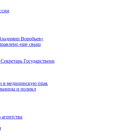
ссии
Владимир Воробьев»
аправлено еще свыш
Секретарь Государственн
н в медицинскую прак
ольницы и поликл
 агентства
м