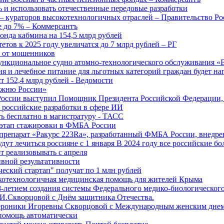
 и использовать отечественные передовые разработки
 кураторов высокотехнологичных отраслей – Правительство Ро
е до 7% – Коммерсантъ
онда кабмина на 154,5 млрд рублей
тов к 2025 году увеличатся до 7 млрд рублей – РГ
ы от мошенников
ункциональное судно атомно-технологического обслуживания «
ия и лечебное питание для льготных категорий граждан будет н
т 152,4 млрд рублей - Ведомости
Лыжню России»
оссии выступил Помощник Президента Российской Федерации, 
т российские разработки в сфере ИИ
ть бесплатно в магистратуру - ТАСС
 этап стажировки в ФМБА России
препарат «Ракурс 223Ra», разработанный ФМБА России, внедре
ут лечиться россияне с 1 января В 2024 году все российские б
 реализовывать с апреля
вной результативности
ческий стартап" получат по 1 млн рублей
отехнологичная медицинская помощь для жителей Крыма
-летием создания системы Федерального медико-биологического
И.Скворцовой с Днём защитника Отечества.
ероники Игоревны Скворцовой с Международным женским дне
дпомощь автоматически