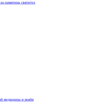
ла памятник святител
ой медицины и реаби