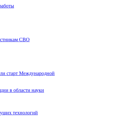
работы
частникам СВО
али старт Международной
ции в области науки
дущих технологий