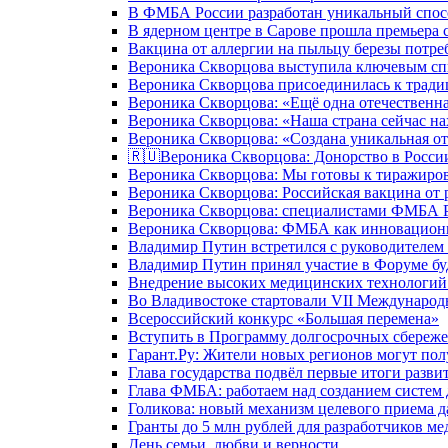
В ФМБА России разработан уникальный спосо
В ядерном центре в Сарове прошла премьера 
Вакцина от аллергии на пыльцу березы потре
Вероника Скворцова выступила ключевым спи
Вероника Скворцова присоединилась к трад
Вероника Скворцова: «Ещё одна отечественна
Вероника Скворцова: «Наша страна сейчас на
Вероника Скворцова: «Создана уникальная от
🇷🇺Вероника Скворцова: Донорство в России 
Вероника Скворцова: Мы готовы к тиражиров
Вероника Скворцова: Российская вакцина от 
Вероника Скворцова: специалистами ФМБА Ро
Вероника Скворцова: ФМБА как инновационно
Владимир Путин встретился с руководителем
Владимир Путин принял участие в Форуме бу
Внедрение высоких медицинских технологий 
Во Владивостоке стартовали VII Международ
Всероссийский конкурс «Большая перемена»
Вступить в Программу долгосрочных сбереже
Гарант.Ру: Жители новых регионов могут пол
Глава государства подвёл первые итоги разви
Глава ФМБА: работаем над созданием систем 
Голикова: новый механизм целевого приема д
Гранты до 5 млн рублей для разработчиков м
День семьи, любви и верности