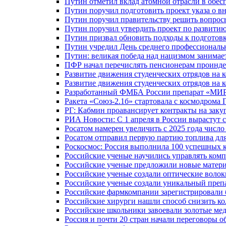
Путин отметил вклад атомной отрасли в обес
Путин поручил подготовить проект указа о в
Путин поручил правительству решить вопро
Путин поручил утвердить проект по развити
Путин призвал обновить подходы к подготовк
Путин учредил День среднего профессиональ
Путин: великая победа над нацизмом занимае
ПФР начал перечислять пенсионерам проинд
Развитие движения студенческих отрядов на 
Развитие движения студенческих отрядов на 
Разработанный ФМБА России препарат «МИР
Ракета «Союз-2.1б» стартовала с космодрома 
РГ: Кабмин проавансирует контракты на зак
РИА Новости: С 1 апреля в России вырастут 
Росатом намерен увеличить с 2025 года числ
Росатом отправил первую партию топлива для
Роскосмос: Россия выполнила 100 успешных 
Российские ученые научились управлять ком
Российские ученые предложили новые матери
Российские ученые создали оптические волок
Российские ученые создали уникальный препа
Российские фармкомпании зарегистрировали б
Российские хирурги нашли способ снизить ко
Российские школьники завоевали золотые ме
Россия и почти 20 стран начали переговоры