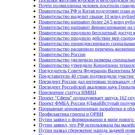
Посылки жителям Курской и Белгородской об
Почти полмиллиона человек посетили гранди
Правительства РФ и Китая подготовят план р
Правительство выделит свыше 10 млрд рубле
Правительство направит более 24,5 млрд руб
Правительство направит финансирование на 
Правительство продлило бесплатный доступ 
Правительство продлило действие мер соцп
Правительство проиндексировало социальные
Правительство расширило перечень жизненно
Правительство России
Правительство увеличило размеры специальн
Правительство утвердило Концепцию технолог
Председатель Совета Федерации Валентина 
Представители 40 стран подтвердили участи
Президент России дал интервью телеканалу «Ро
Президент Российской академии наук Геннад
Присвоение статуса НМИЦ
Проект "Сфера" подразумевает запуск 162 спу
Проект ФМБА России #ДавайВступай получил
Прорывные инновационные разработки в обл
Профилактика гриппа и ОРВИ
Путин заявил о формировании в мире нового 
Путин заявил, что РФ использовала бы малей
Путин назвал сбережение народа задачей ном