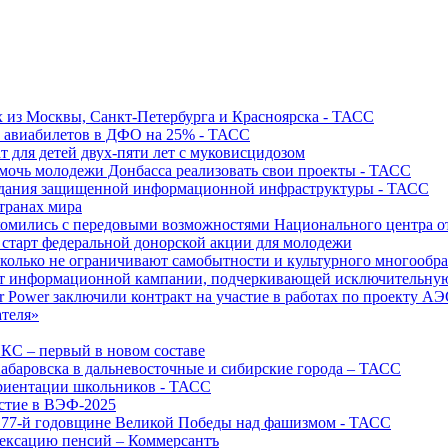
х из Москвы, Санкт-Петербурга и Красноярска - ТАСС
х авиабилетов в ДФО на 25% - ТАСС
т для детей двух-пяти лет с муковисцидозом
омочь молодежи Донбасса реализовать свои проекты - ТАСС
создания защищенной информационной инфраструктуры - ТАСС
странах мира
акомились с передовыми возможностями Национального центра
старт федеральной донорской акции для молодежи
олько не ограничивают самобытности и культурного многообраз
т информационной кампании, подчеркивающей исключительную
r Power заключили контракт на участие в работах по проекту А
ателя»
ИКС – первый в новом составе
абаровска в дальневосточные и сибирские города – ТАСС
риентации школьников - ТАСС
астие в ВЭФ-2025
 77-й годовщине Великой Победы над фашизмом - ТАСС
дексацию пенсий – Коммерсантъ