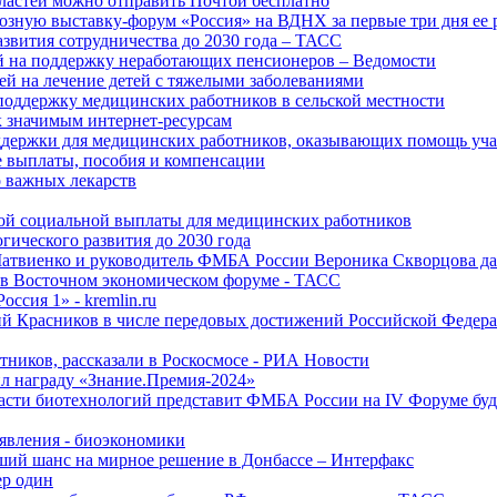
ластей можно отправить Почтой бесплатно
озную выставку-форум «Россия» на ВДНХ за первые три дня ее 
азвития сотрудничества до 2030 года – ТАСС
й на поддержку неработающих пенсионеров – Ведомости
лей на лечение детей с тяжелыми заболеваниями
поддержку медицинских работников в сельской местности
к значимым интернет-ресурсам
оддержки для медицинских работников, оказывающих помощь у
 выплаты, пособия и компенсации
 важных лекарств
ой социальной выплаты для медицинских работников
ического развития до 2030 года
Матвиенко и руководитель ФМБА России Вероника Скворцова д
е в Восточном экономическом форуме - ТАСС
ссия 1» - kremlin.ru
ий Красников в числе передовых достижений Российской Федера
тников, рассказали в Роскосмосе - РИА Новости
 награду «Знание.Премия-2024»
асти биотехнологий представит ФМБА России на IV Форуме бу
явления - биоэкономики
ший шанс на мирное решение в Донбассе – Интерфакс
ер один