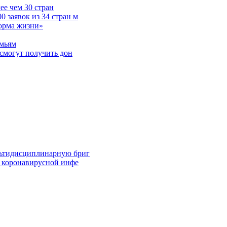
е чем 30 стран
 заявок из 34 стран м
норма жизни»
емьям
смогут получить дон
льтидисциплинарную бриг
й коронавирусной инфе