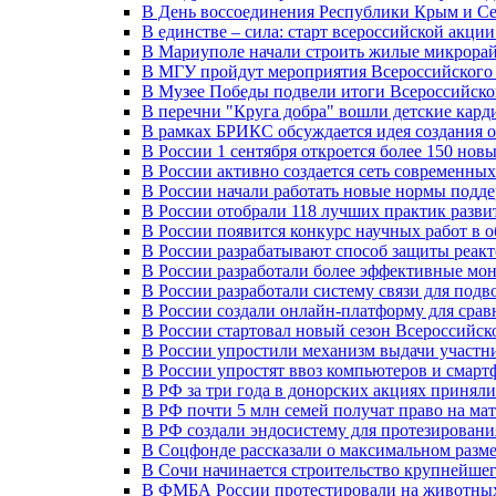
В День воссоединения Республики Крым и Се
В единстве – сила: старт всероссийской акци
В Мариуполе начали строить жилые микрора
В МГУ пройдут мероприятия Всероссийског
В Музее Победы подвели итоги Всероссийско
В перечни "Круга добра" вошли детские кар
В рамках БРИКС обсуждается идея создания 
В России 1 сентября откроется более 150 нов
В России активно создается сеть современны
В России начали работать новые нормы подд
В России отобрали 118 лучших практик разви
В России появится конкурс научных работ в 
В России разрабатывают способ защиты реак
В России разработали более эффективные мо
В России разработали систему связи для под
В России создали онлайн-платформу для сра
В России стартовал новый сезон Всероссийс
В России упростили механизм выдачи участн
В России упростят ввоз компьютеров и смарт
В РФ за три года в донорских акциях приняли
В РФ почти 5 млн семей получат право на ма
В РФ создали эндосистему для протезирован
В Соцфонде рассказали о максимальном разме
В Сочи начинается строительство крупнейшег
В ФМБА России протестировали на животных