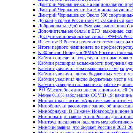
Дмитрий Чернышенко: На национальную преми
Дмитрий Чернышенко: На Национальную преми
Дмитрий Чернышенко: Около 500 спортивных 
До конца года в России могут узаконить произ
Добровольцы «Добро.РФ» уже выполнили боле
Дополнительные баллы к ЕГЭ, выходные, скид
Доступный и безопасный спорт – ФМБА Росс
Известия: В России изменят систему надзора
Итоги первого чемпионата по профмастерств
К 80-летию Победы в ФМБА России стартовал
Кабмин определил госуслуги, которые можно
Кабмин расширил возможности получения жи
Кабмин увеличил максимальный размер креди
Кабмин увеличил число бюджетных мест в ма
Кабмин увеличил число бюджетных мест в ма
Кабмин утвердил положение о работе единой
🇷🇺Масштабная диспансеризация жителей Э
Менее 0,18% заболевших COVID-19: вакцина 
Минвостокразвития: «Арктическая ипотека» н
Минобрнауки рассмотрит запрос об индекса
Минобрнауки: В Нижнем Новгороде в июне п
Минпромторг заявил, что в России достаточн
Минтруд предложил наделить медработников-
Минфин заявил, что бюджет России в 2023-20
Минфин поддержал гарантирование сбережен