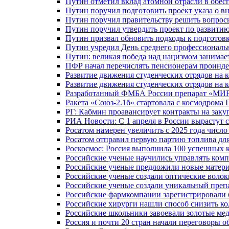
Путин отметил вклад атомной отрасли в обес
Путин поручил подготовить проект указа о в
Путин поручил правительству решить вопро
Путин поручил утвердить проект по развити
Путин призвал обновить подходы к подготовк
Путин учредил День среднего профессиональ
Путин: великая победа над нацизмом занимае
ПФР начал перечислять пенсионерам проинд
Развитие движения студенческих отрядов на 
Развитие движения студенческих отрядов на 
Разработанный ФМБА России препарат «МИР
Ракета «Союз-2.1б» стартовала с космодрома 
РГ: Кабмин проавансирует контракты на зак
РИА Новости: С 1 апреля в России вырастут 
Росатом намерен увеличить с 2025 года числ
Росатом отправил первую партию топлива для
Роскосмос: Россия выполнила 100 успешных 
Российские ученые научились управлять ком
Российские ученые предложили новые матери
Российские ученые создали оптические волок
Российские ученые создали уникальный препа
Российские фармкомпании зарегистрировали б
Российские хирурги нашли способ снизить ко
Российские школьники завоевали золотые ме
Россия и почти 20 стран начали переговоры