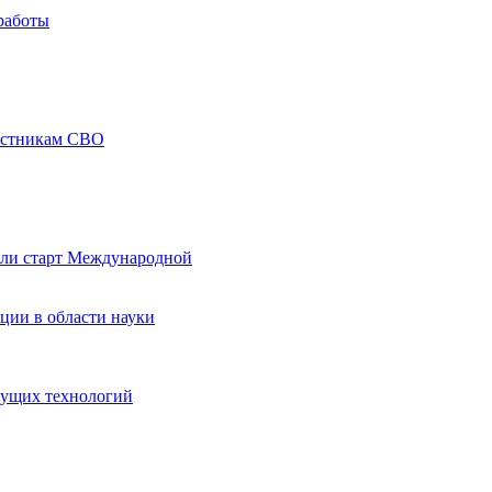
работы
частникам СВО
али старт Международной
ции в области науки
дущих технологий