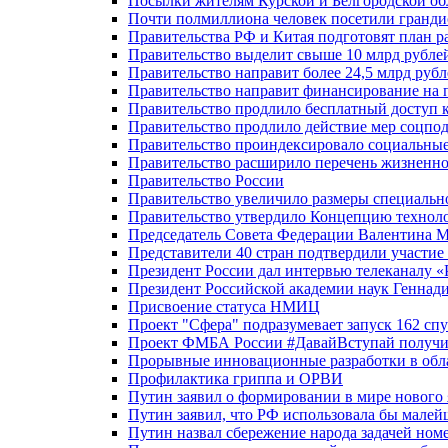
Посылки жителям Курской и Белгородской об
Почти полмиллиона человек посетили гранди
Правительства РФ и Китая подготовят план р
Правительство выделит свыше 10 млрд рубле
Правительство направит более 24,5 млрд руб
Правительство направит финансирование на 
Правительство продлило бесплатный доступ 
Правительство продлило действие мер соцп
Правительство проиндексировало социальные
Правительство расширило перечень жизненно
Правительство России
Правительство увеличило размеры специальн
Правительство утвердило Концепцию технолог
Председатель Совета Федерации Валентина 
Представители 40 стран подтвердили участи
Президент России дал интервью телеканалу «Ро
Президент Российской академии наук Геннад
Присвоение статуса НМИЦ
Проект "Сфера" подразумевает запуск 162 спу
Проект ФМБА России #ДавайВступай получил
Прорывные инновационные разработки в обл
Профилактика гриппа и ОРВИ
Путин заявил о формировании в мире нового 
Путин заявил, что РФ использовала бы малей
Путин назвал сбережение народа задачей ном