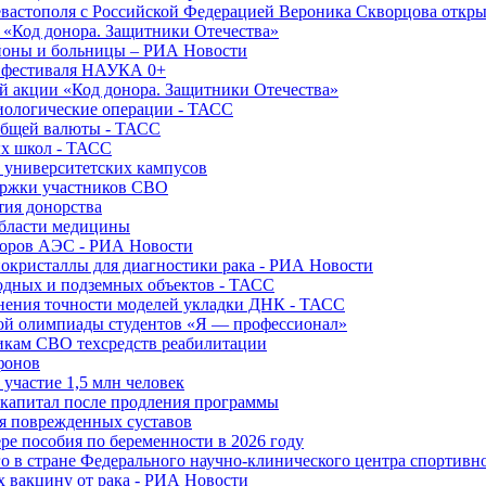
вастополя с Российской Федерацией Вероника Скворцова откры
и «Код донора. Защитники Отечества»
йоны и больницы – РИА Новости
о фестиваля НАУКА 0+
й акции «Код донора. Защитники Отечества»
диологические операции - ТАСС
общей валюты - ТАСС
ых школ - ТАСС
х университетских кампусов
ержки участников СВО
тия донорства
области медицины
торов АЭС - РИА Новости
нокристаллы для диагностики рака - РИА Новости
водных и подземных объектов - ТАСС
внения точности моделей укладки ДНК - ТАСС
кой олимпиады студентов «Я — профессионал»
икам СВО техсредств реабилитации
фонов
 участие 1,5 млн человек
ткапитал после продления программы
ия поврежденных суставов
ре пособия по беременности в 2026 году
о в стране Федерального научно-клинического центра спортивн
 вакцину от рака - РИА Новости