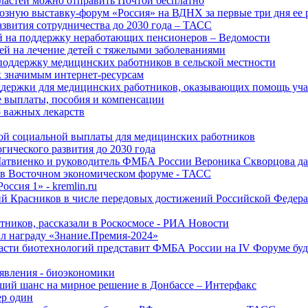
ластей можно отправить Почтой бесплатно
озную выставку-форум «Россия» на ВДНХ за первые три дня ее 
азвития сотрудничества до 2030 года – ТАСС
й на поддержку неработающих пенсионеров – Ведомости
лей на лечение детей с тяжелыми заболеваниями
поддержку медицинских работников в сельской местности
к значимым интернет-ресурсам
оддержки для медицинских работников, оказывающих помощь у
 выплаты, пособия и компенсации
 важных лекарств
ой социальной выплаты для медицинских работников
ического развития до 2030 года
Матвиенко и руководитель ФМБА России Вероника Скворцова д
е в Восточном экономическом форуме - ТАСС
ссия 1» - kremlin.ru
ий Красников в числе передовых достижений Российской Федера
тников, рассказали в Роскосмосе - РИА Новости
 награду «Знание.Премия-2024»
асти биотехнологий представит ФМБА России на IV Форуме бу
явления - биоэкономики
ший шанс на мирное решение в Донбассе – Интерфакс
ер один