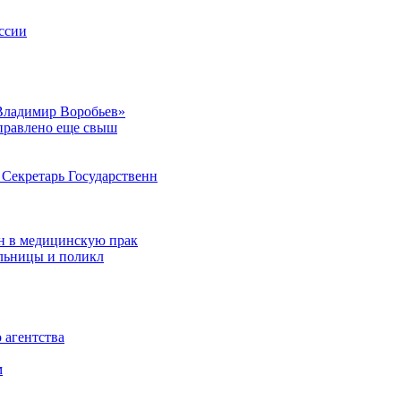
ссии
Владимир Воробьев»
аправлено еще свыш
Секретарь Государственн
н в медицинскую прак
ольницы и поликл
 агентства
м