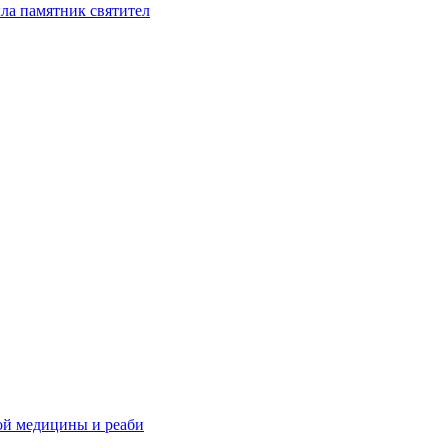
ла памятник святител
ой медицины и реаби