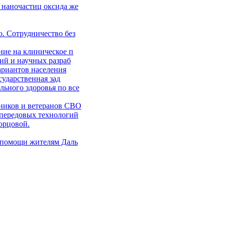
 наночастиц оксида же
. Сотрудничество без
ние на клиническое п
ий и научных разраб
ариантов населения
сударственная зад
ьного здоровья по все
ников и ветеранов СВО
 передовых технологий
орцовой.
 помощи жителям Даль