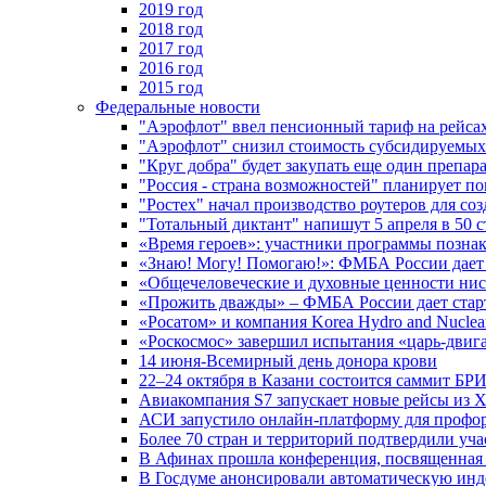
2019 год
2018 год
2017 год
2016 год
2015 год
Федеральные новости
"Аэрофлот" ввел пенсионный тариф на рейса
"Аэрофлот" снизил стоимость субсидируемы
"Круг добра" будет закупать еще один препара
"Россия - страна возможностей" планирует п
"Ростех" начал производство роутеров для 
"Тотальный диктант" напишут 5 апреля в 50 
«Время героев»: участники программы позн
«Знаю! Могу! Помогаю!»: ФМБА России дает 
«Общечеловеческие и духовные ценности ниск
«Прожить дважды» – ФМБА России дает стар
«Росатом» и компания Korea Hydro and Nuclea
«Роскосмос» завершил испытания «царь-двиг
14 июня-Всемирный день донора крови
22–24 октября в Казани состоится саммит БР
Авиакомпания S7 запускает новые рейсы из Х
АСИ запустило онлайн-платформу для профо
Более 70 стран и территорий подтвердили уч
В Афинах прошла конференция, посвященная
В Госдуме анонсировали автоматическую ин