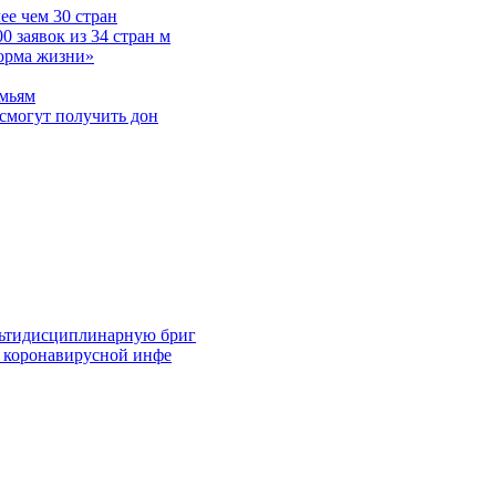
е чем 30 стран
 заявок из 34 стран м
норма жизни»
емьям
смогут получить дон
льтидисциплинарную бриг
й коронавирусной инфе