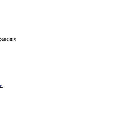
ранения
ии