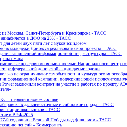
х из Москвы, Санкт-Петербурга и Красноярска - ТАСС
х авиабилетов в ДФО на 25% - ТАСС
т для детей двух-пяти лет с муковисцидозом
омочь молодежи Донбасса реализовать свои проекты - ТАСС
создания защищенной информационной инфраструктуры - ТАСС
странах мира
акомились с передовыми возможностями Национального центра
старт федеральной донорской акции для молодежи
олько не ограничивают самобытности и культурного многообраз
т информационной кампании, подчеркивающей исключительную
r Power заключили контракт на участие в работах по проекту А
ателя»
ИКС – первый в новом составе
абаровска в дальневосточные и сибирские города – ТАСС
риентации школьников - ТАСС
астие в ВЭФ-2025
 77-й годовщине Великой Победы над фашизмом - ТАСС
дексацию пенсий – Коммерсантъ