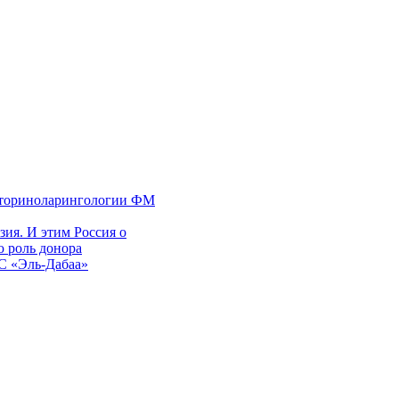
 оториноларингологии ФМ
ия. И этим Россия о
 роль донора
ЭС «Эль-Дабаа»