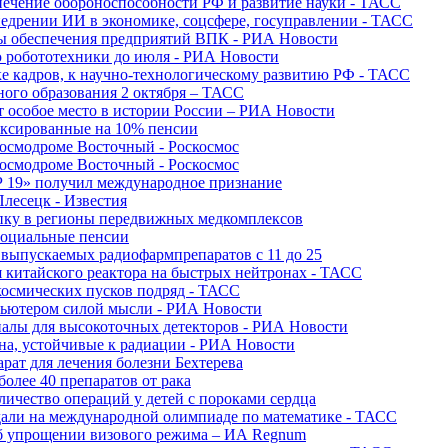
печение обороноспособности РФ и развитие науки - ТАСС
недрении ИИ в экономике, соцсфере, госуправлении - ТАСС
сы обеспечения предприятий ВПК - РИА Новости
ю робототехники до июля - РИА Новости
е кадров, к научно-технологическому развитию РФ - ТАСС
ного образования 2 октября – ТАСС
т особое место в истории России – РИА Новости
ексированные на 10% пенсии
космодроме Восточный - Роскосмос
космодроме Восточный - Роскосмос
 19» получил международное признание
Плесецк - Известия
упку в регионы передвижных медкомплексов
социальные пенсии
о выпускаемых радиофармпрепаратов с 11 до 25
 китайского реактора на быстрых нейтронах - ТАСС
космических пусков подряд - ТАСС
пьютером силой мысли - РИА Новости
алы для высокоточных детекторов - РИА Новости
на, устойчивые к радиации - РИА Новости
рат для лечения болезни Бехтерева
олее 40 препаратов от рака
личество операций у детей с пороками сердца
дали на международной олимпиаде по математике - ТАСС
 об упрощении визового режима – ИА Regnum