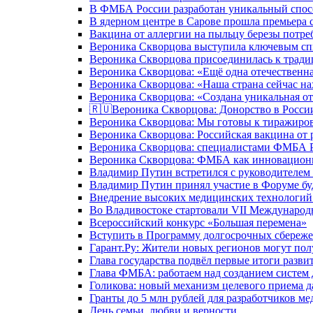
В ФМБА России разработан уникальный спосо
В ядерном центре в Сарове прошла премьера 
Вакцина от аллергии на пыльцу березы потре
Вероника Скворцова выступила ключевым спи
Вероника Скворцова присоединилась к трад
Вероника Скворцова: «Ещё одна отечественна
Вероника Скворцова: «Наша страна сейчас на
Вероника Скворцова: «Создана уникальная от
🇷🇺Вероника Скворцова: Донорство в России 
Вероника Скворцова: Мы готовы к тиражиров
Вероника Скворцова: Российская вакцина от 
Вероника Скворцова: специалистами ФМБА Ро
Вероника Скворцова: ФМБА как инновационно
Владимир Путин встретился с руководителем
Владимир Путин принял участие в Форуме бу
Внедрение высоких медицинских технологий 
Во Владивостоке стартовали VII Международ
Всероссийский конкурс «Большая перемена»
Вступить в Программу долгосрочных сбереже
Гарант.Ру: Жители новых регионов могут пол
Глава государства подвёл первые итоги разви
Глава ФМБА: работаем над созданием систем 
Голикова: новый механизм целевого приема д
Гранты до 5 млн рублей для разработчиков м
День семьи, любви и верности