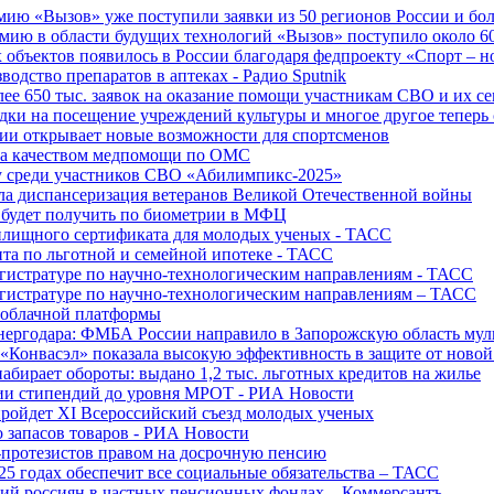
ю «Вызов» уже поступили заявки из 50 регионов России и боле
ю в области будущих технологий «Вызов» поступило около 600
объектов появилось в России благодаря федпроекту «Спорт – 
водство препаратов в аптеках - Радио Sputnik
е 650 тыс. заявок на оказание помощи участникам СВО и их с
ки на посещение учреждений культуры и многое другое теперь 
ии открывает новые возможности для спортсменов
 за качеством медпомощи по ОМС
у среди участников СВО «Абилимпикс-2025»
а диспансеризация ветеранов Великой Отечественной войны
 будет получить по биометрии в МФЦ
лищного сертификата для молодых ученых - ТАСС
та по льготной и семейной ипотеке - ТАСС
гистратуре по научно-технологическим направлениям - ТАСС
гистратуре по научно-технологическим направлениям – ТАСС
 облачной платформы
нергодара: ФМБА России направило в Запорожскую область му
«Конвасэл» показала высокую эффективность в защите от ново
абирает обороты: выдано 1,2 тыс. льготных кредитов на жилье
ции стипендий до уровня МРОТ - РИА Новости
ройдет XI Всероссийский съезд молодых ученых
о запасов товаров - РИА Новости
протезистов правом на досрочную пенсию
25 годах обеспечит все социальные обязательства – ТАСС
ий россиян в частных пенсионных фондах – Коммерсантъ