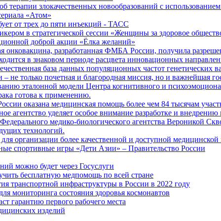
б терапии злокачественных новообразований с использованием
сериала «Атом»
бует от трех до пяти инъекций - ТАСС
кером в стратегической сессии «Женщины за здоровое общество
иционной доброй акции «Ёлка желаний»
я онковакцина, разработанная ФМБА России, получила разреше
ходится в знаковом периоде расцвета инновационных направлен
ечественная база данных популяционных частот генетических в
– не только почетная и благородная миссия, но и важнейшая го
анию эталонной модели Центра когнитивного и психоэмоционал
рака готова к применению.
ссии оказана медицинская помощь более чем 84 тысячам участ
е агентство уделяет особое внимание разработке и внедрению
 Федерального медико-биологического агентства Вероникой Скв
дущих технологий.
для организации более качественной и доступной медицинской
ные спортивные игры «Дети Азии» – Правительство России
ний можно будет через Госуслуги
учить бесплатную медпомощь по всей стране
тия транспортной инфраструктуры в России в 2022 году
для мониторинга состояния здоровья космонавтов
аст гарантию первого рабочего места
едицинских изделий