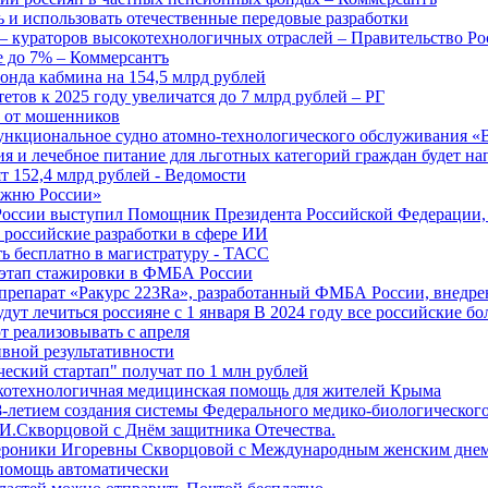
 и использовать отечественные передовые разработки
 кураторов высокотехнологичных отраслей – Правительство Ро
е до 7% – Коммерсантъ
онда кабмина на 154,5 млрд рублей
тов к 2025 году увеличатся до 7 млрд рублей – РГ
ы от мошенников
ункциональное судно атомно-технологического обслуживания «
ия и лечебное питание для льготных категорий граждан будет н
т 152,4 млрд рублей - Ведомости
Лыжню России»
оссии выступил Помощник Президента Российской Федерации, 
т российские разработки в сфере ИИ
ть бесплатно в магистратуру - ТАСС
 этап стажировки в ФМБА России
препарат «Ракурс 223Ra», разработанный ФМБА России, внедре
ут лечиться россияне с 1 января В 2024 году все российские б
 реализовывать с апреля
вной результативности
ческий стартап" получат по 1 млн рублей
отехнологичная медицинская помощь для жителей Крыма
-летием создания системы Федерального медико-биологического
И.Скворцовой с Днём защитника Отечества.
ероники Игоревны Скворцовой с Международным женским дне
дпомощь автоматически