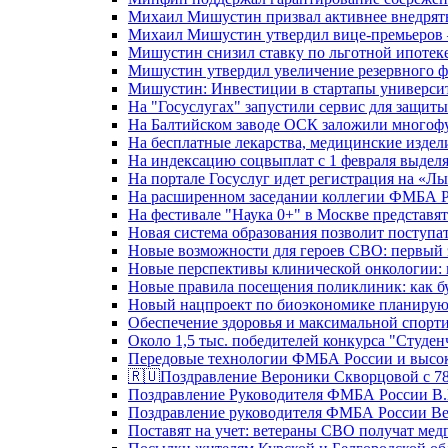
Михаил Мишустин призвал активнее внедрять
Михаил Мишустин утвердил вице-премьеров –
Мишустин снизил ставку по льготной ипотек
Мишустин утвердил увеличение резервного ф
Мишустин: Инвестиции в стартапы университе
На "Госуслугах" запустили сервис для защит
На Балтийском заводе ОСК заложили многоф
На бесплатные лекарства, медицинские издел
На индексацию соцвыплат с 1 февраля выделя
На портале Госуслуг идет регистрация на «
На расширенном заседании коллегии ФМБА Р
На фестивале "Наука 0+" в Москве представя
Новая система образования позволит поступа
Новые возможности для героев СВО: первый
Новые перспективы клинической онкологии: 
Новые правила посещения поликлиник: как буд
Новый нацпроект по биоэкономике планируют
Обеспечение здоровья и максимальной спорти
Около 1,5 тыс. победителей конкурса "Студен
Передовые технологии ФМБА России и высок
🇷🇺Поздравление Вероники Скворцовой с 78
Поздравление Руководителя ФМБА России В.
Поздравление руководителя ФМБА России В
Поставят на учет: ветераны СВО получат ме