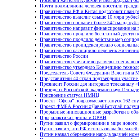
Посылки жителям Курской и Белгородской об
Почти полмиллиона человек посетили гранди
Правительства РФ и Китая подготовят план р
Правительство выделит свыше 10 млрд рубле
Правительство направит более 24,5 млрд руб
Правительство направит финансирование на 
Правительство продлило бесплатный доступ 
Правительство продлило действие мер соцп
Правительство проиндексировало социальные
Правительство расширило перечень жизненно
Правительство России
Правительство увеличило размеры специальн
Правительство утвердило Концепцию технолог
Председатель Совета Федерации Валентина 
Представители 40 стран подтвердили участи
Президент России дал интервью телеканалу «Ро
Президент Российской академии наук Геннад
Присвоение статуса НМИЦ
Проект "Сфера" подразумевает запуск 162 спу
Проект ФМБА России #ДавайВступай получил
Прорывные инновационные разработки в обл
Профилактика гриппа и ОРВИ
Путин заявил о формировании в мире нового 
Путин заявил, что РФ использовала бы малей
Путин назвал сбережение народа задачей ном