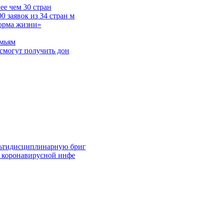
е чем 30 стран
 заявок из 34 стран м
норма жизни»
емьям
смогут получить дон
льтидисциплинарную бриг
й коронавирусной инфе