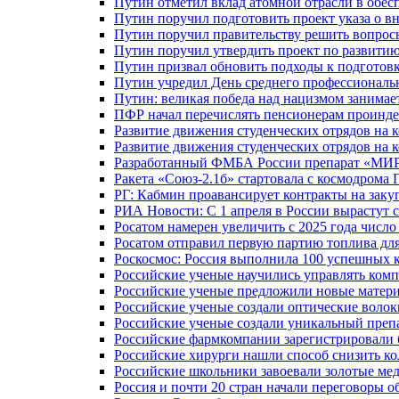
Путин отметил вклад атомной отрасли в обес
Путин поручил подготовить проект указа о в
Путин поручил правительству решить вопро
Путин поручил утвердить проект по развити
Путин призвал обновить подходы к подготовк
Путин учредил День среднего профессиональ
Путин: великая победа над нацизмом занимае
ПФР начал перечислять пенсионерам проинд
Развитие движения студенческих отрядов на 
Развитие движения студенческих отрядов на 
Разработанный ФМБА России препарат «МИР
Ракета «Союз-2.1б» стартовала с космодрома 
РГ: Кабмин проавансирует контракты на зак
РИА Новости: С 1 апреля в России вырастут 
Росатом намерен увеличить с 2025 года числ
Росатом отправил первую партию топлива для
Роскосмос: Россия выполнила 100 успешных 
Российские ученые научились управлять ком
Российские ученые предложили новые матери
Российские ученые создали оптические волок
Российские ученые создали уникальный препа
Российские фармкомпании зарегистрировали б
Российские хирурги нашли способ снизить ко
Российские школьники завоевали золотые ме
Россия и почти 20 стран начали переговоры