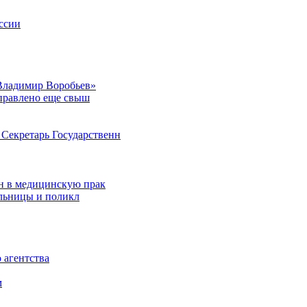
ссии
Владимир Воробьев»
аправлено еще свыш
Секретарь Государственн
н в медицинскую прак
ольницы и поликл
 агентства
м