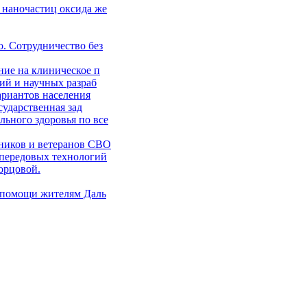
 наночастиц оксида же
. Сотрудничество без
ние на клиническое п
ий и научных разраб
ариантов населения
сударственная зад
ьного здоровья по все
ников и ветеранов СВО
 передовых технологий
орцовой.
 помощи жителям Даль