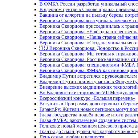
В ФМБА России разработан уникальный спосо
В ядерном центре в Сарове прошла премьера 
Вакцина от аллергии на пыльцу березы потре
Вероника Скворцова выступила ключевым спи
Вероника Скворцова присоединилась к трад
Вероника Скворцова: «Ещё одна отечественна
Вероника Скворцова: «Наша страна сейчас на
Вероника Скворцова: «Создана уникальная от
🇷🇺Вероника Скворцова: Донорство в России 
Вероника Скворцова: Мы готовы к тиражиров
Вероника Скворцова: Российская вакцина от 
Вероника Скворцова: специалистами ФМБА Ро
Вероника Скворцова: ФМБА как инновационно
Владимир Путин встретился с руководителем
Владимир Путин принял участие в Форуме бу
Внедрение высоких медицинских технологий 
Во Владивостоке стартовали VII Международ
Всероссийский конкурс «Большая перемена»
Вступить в Программу долгосрочных сбереже
Гарант.Ру: Жители новых регионов могут пол
Глава государства подвёл первые итоги разви
Глава ФМБА: работаем над созданием систем 
Голикова: новый механизм целевого приема д
Гранты до 5 млн рублей для разработчиков м
День семьи, любви и верности