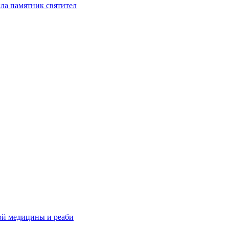
ла памятник святител
ой медицины и реаби