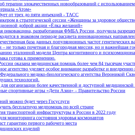
б терапии злокачественных новообразований с использованием
сериала «Атом»
бует от трех до пяти инъекций - ТАСС
кером в стратегической сессии «Женщины за здоровое общество
иционной доброй акции «Ёлка желаний»
я онковакцина, разработанная ФМБА России, получила разреше
ходится в знаковом периоде расцвета инновационных направлен
ечественная база данных популяционных частот генетических в
– не только почетная и благородная миссия, но и важнейшая го
анию эталонной модели Центра когнитивного и психоэмоционал
рака готова к применению.
ссии оказана медицинская помощь более чем 84 тысячам участ
е агентство уделяет особое внимание разработке и внедрению
 Федерального медико-биологического агентства Вероникой Скв
дущих технологий.
для организации более качественной и доступной медицинской
ные спортивные игры «Дети Азии» – Правительство России
ний можно будет через Госуслуги
учить бесплатную медпомощь по всей стране
тия транспортной инфраструктуры в России в 2022 году
для мониторинга состояния здоровья космонавтов
аст гарантию первого рабочего места
едицинских изделий