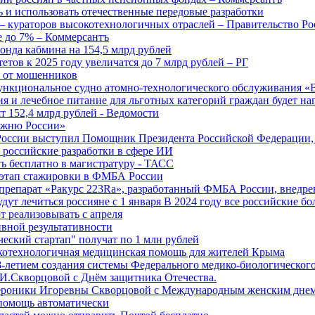
 и использовать отечественные передовые разработки
 кураторов высокотехнологичных отраслей – Правительство Ро
е до 7% – Коммерсантъ
онда кабмина на 154,5 млрд рублей
тов к 2025 году увеличатся до 7 млрд рублей – РГ
ы от мошенников
ункциональное судно атомно-технологического обслуживания «
ия и лечебное питание для льготных категорий граждан будет н
т 152,4 млрд рублей - Ведомости
Лыжню России»
оссии выступил Помощник Президента Российской Федерации, 
т российские разработки в сфере ИИ
ть бесплатно в магистратуру - ТАСС
 этап стажировки в ФМБА России
препарат «Ракурс 223Ra», разработанный ФМБА России, внедре
ут лечиться россияне с 1 января В 2024 году все российские б
 реализовывать с апреля
вной результативности
ческий стартап" получат по 1 млн рублей
отехнологичная медицинская помощь для жителей Крыма
-летием создания системы Федерального медико-биологического
И.Скворцовой с Днём защитника Отечества.
ероники Игоревны Скворцовой с Международным женским дне
дпомощь автоматически