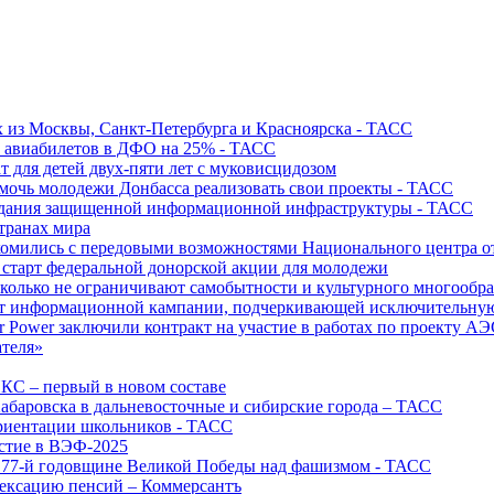
х из Москвы, Санкт-Петербурга и Красноярска - ТАСС
х авиабилетов в ДФО на 25% - ТАСС
т для детей двух-пяти лет с муковисцидозом
омочь молодежи Донбасса реализовать свои проекты - ТАСС
создания защищенной информационной инфраструктуры - ТАСС
странах мира
акомились с передовыми возможностями Национального центра
старт федеральной донорской акции для молодежи
олько не ограничивают самобытности и культурного многообраз
т информационной кампании, подчеркивающей исключительную
r Power заключили контракт на участие в работах по проекту А
ателя»
ИКС – первый в новом составе
абаровска в дальневосточные и сибирские города – ТАСС
риентации школьников - ТАСС
астие в ВЭФ-2025
 77-й годовщине Великой Победы над фашизмом - ТАСС
дексацию пенсий – Коммерсантъ