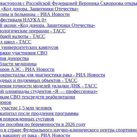
вастополя с Российской Федерацией Вероника Скворцова откры
и «Код донора. Защитники Отечества»
йоны и больницы – РИА Новости
о фестиваля НАУКА 0+
й акции «Код донора. Защитники Отечества»
диологические операции - ТАСС
общей валюты - ТАСС
ых школ - ТАСС
х университетских кампусов
ержки участников СВО
тия донорства
области медицины
торов АЭС - РИА Новости
нокристаллы для диагностики рака - РИА Новости
водных и подземных объектов - ТАСС
внения точности моделей укладки ДНК - ТАСС
кой олимпиады студентов «Я — профессионал»
икам СВО техсредств реабилитации
фонов
 участие 1,5 млн человек
ткапитал после продления программы
ия поврежденных суставов
ре пособия по беременности в 2026 году
о в стране Федерального научно-клинического центра спортивн
 вакцину от рака - РИА Новости