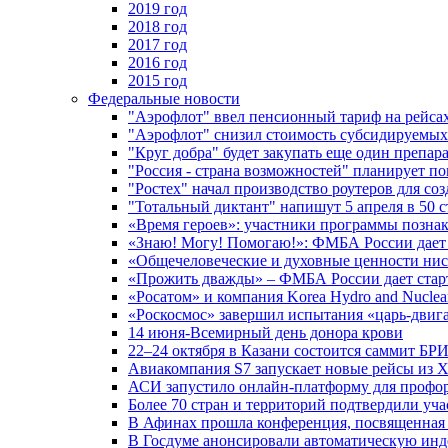
2019 год
2018 год
2017 год
2016 год
2015 год
Федеральные новости
"Аэрофлот" ввел пенсионный тариф на рейса
"Аэрофлот" снизил стоимость субсидируемы
"Круг добра" будет закупать еще один препара
"Россия - страна возможностей" планирует п
"Ростех" начал производство роутеров для 
"Тотальный диктант" напишут 5 апреля в 50 
«Время героев»: участники программы позн
«Знаю! Могу! Помогаю!»: ФМБА России дает 
«Общечеловеческие и духовные ценности ниск
«Прожить дважды» – ФМБА России дает стар
«Росатом» и компания Korea Hydro and Nuclea
«Роскосмос» завершил испытания «царь-двиг
14 июня-Всемирный день донора крови
22–24 октября в Казани состоится саммит БР
Авиакомпания S7 запускает новые рейсы из Х
АСИ запустило онлайн-платформу для профо
Более 70 стран и территорий подтвердили уч
В Афинах прошла конференция, посвященная
В Госдуме анонсировали автоматическую ин