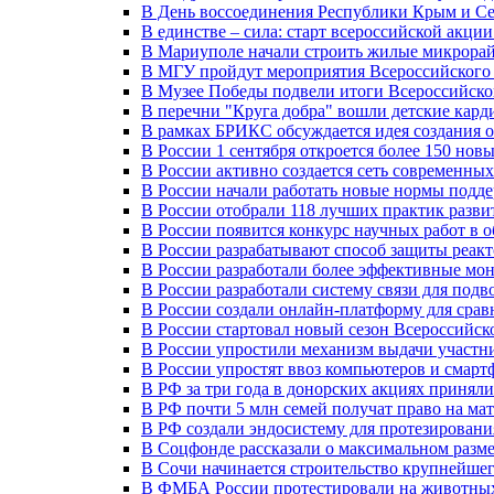
В День воссоединения Республики Крым и Се
В единстве – сила: старт всероссийской акци
В Мариуполе начали строить жилые микрора
В МГУ пройдут мероприятия Всероссийског
В Музее Победы подвели итоги Всероссийско
В перечни "Круга добра" вошли детские кар
В рамках БРИКС обсуждается идея создания 
В России 1 сентября откроется более 150 нов
В России активно создается сеть современны
В России начали работать новые нормы подд
В России отобрали 118 лучших практик разви
В России появится конкурс научных работ в 
В России разрабатывают способ защиты реак
В России разработали более эффективные мо
В России разработали систему связи для под
В России создали онлайн-платформу для сра
В России стартовал новый сезон Всероссийс
В России упростили механизм выдачи участн
В России упростят ввоз компьютеров и смарт
В РФ за три года в донорских акциях приняли
В РФ почти 5 млн семей получат право на ма
В РФ создали эндосистему для протезирован
В Соцфонде рассказали о максимальном разме
В Сочи начинается строительство крупнейшег
В ФМБА России протестировали на животных