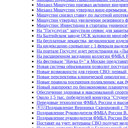
Михаил Мишустин призвал активнее внедрять
Михаил Мишустин утвердил вице-премьеров –
Мишустин снизил ставку по льготной ипотек
Мишустин утвердил увеличение резервного ф
Мишустин: Инвестиции в стартапы университе
На "Госуслугах" запустили сервис для защит
На Балтийском заводе ОСК заложили многоф
На бесплатные лекарства, медицинские издел
На индексацию соцвыплат с 1 февраля выделя
На портале Госуслуг идет регистрация на «
На расширенном заседании коллегии ФМБА Р
На фестивале "Наука 0+" в Москве представя
Новая система образования позволит поступа
Новые возможности для героев СВО: первый
Новые перспективы клинической онкологии: 
Новые правила посещения поликлиник: как буд
Новый нацпроект по биоэкономике планируют
Обеспечение здоровья и максимальной спорти
Около 1,5 тыс. победителей конкурса "Студен
Передовые технологии ФМБА России и высок
🇷🇺Поздравление Вероники Скворцовой с 78
Поздравление Руководителя ФМБА России В.
Поздравление руководителя ФМБА России В
Поставят на учет: ветераны СВО получат ме