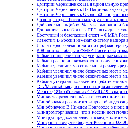
Дмитрий Чернышенко: На национальную преми
Дмитрий Чернышенко: На Национальную преми
Дмитрий Чернышенко: Около 500 спортивных 
До конца года в России могут узаконить произ
Добровольцы «Добро.РФ» уже выполнили боле
Дополнительные баллы к ЕГЭ, выходные, скид
Доступный и безопасный спорт – ФМБА Росс
Известия: В России изменят систему надзора
Итоги первого чемпионата по профмастерств
К 80-летию Победы в ФМБА России стартовал
Кабмин определил госуслуги, которые можно
Кабмин расширил возможности получения жи
Кабмин увеличил максимальный размер креди
Кабмин увеличил число бюджетных мест в ма
Кабмин увеличил число бюджетных мест в ма
Кабмин утвердил положение о работе единой
🇷🇺Масштабная диспансеризация жителей Э
Менее 0,18% заболевших COVID-19: вакцина 
Минвостокразвития: «Арктическая ипотека» н
Минобрнауки рассмотрит запрос об индекса
Минобрнауки: В Нижнем Новгороде в июне п
Минпромторг заявил, что в России достаточн
Минтруд предложил наделить медработников-
Минфин заявил, что бюджет России в 2023-20
Минфин поддержал гарантирование сбережен