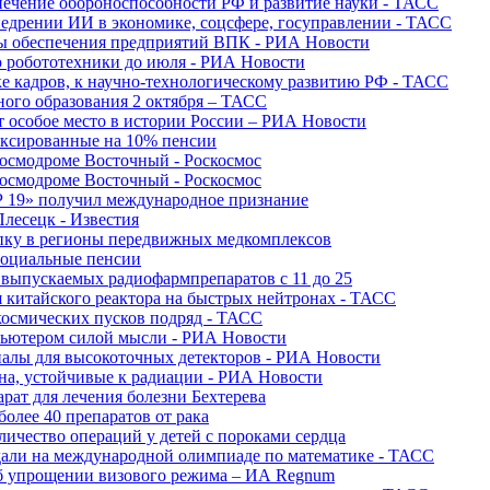
печение обороноспособности РФ и развитие науки - ТАСС
недрении ИИ в экономике, соцсфере, госуправлении - ТАСС
сы обеспечения предприятий ВПК - РИА Новости
ю робототехники до июля - РИА Новости
е кадров, к научно-технологическому развитию РФ - ТАСС
ного образования 2 октября – ТАСС
т особое место в истории России – РИА Новости
ексированные на 10% пенсии
космодроме Восточный - Роскосмос
космодроме Восточный - Роскосмос
 19» получил международное признание
Плесецк - Известия
упку в регионы передвижных медкомплексов
социальные пенсии
о выпускаемых радиофармпрепаратов с 11 до 25
 китайского реактора на быстрых нейтронах - ТАСС
космических пусков подряд - ТАСС
пьютером силой мысли - РИА Новости
алы для высокоточных детекторов - РИА Новости
на, устойчивые к радиации - РИА Новости
рат для лечения болезни Бехтерева
олее 40 препаратов от рака
личество операций у детей с пороками сердца
дали на международной олимпиаде по математике - ТАСС
 об упрощении визового режима – ИА Regnum