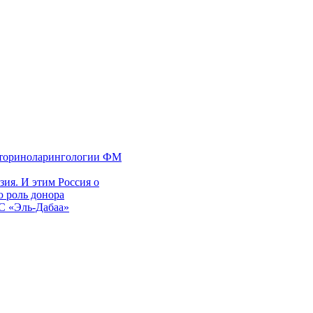
 оториноларингологии ФМ
ия. И этим Россия о
 роль донора
ЭС «Эль-Дабаа»