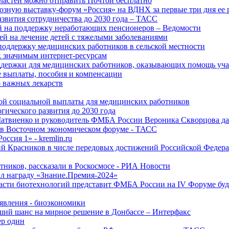
ластей можно отправить Почтой бесплатно
озную выставку-форум «Россия» на ВДНХ за первые три дня ее 
азвития сотрудничества до 2030 года – ТАСС
й на поддержку неработающих пенсионеров – Ведомости
лей на лечение детей с тяжелыми заболеваниями
поддержку медицинских работников в сельской местности
к значимым интернет-ресурсам
оддержки для медицинских работников, оказывающих помощь у
 выплаты, пособия и компенсации
 важных лекарств
ой социальной выплаты для медицинских работников
ического развития до 2030 года
Матвиенко и руководитель ФМБА России Вероника Скворцова д
е в Восточном экономическом форуме - ТАСС
ссия 1» - kremlin.ru
ий Красников в числе передовых достижений Российской Федера
тников, рассказали в Роскосмосе - РИА Новости
 награду «Знание.Премия-2024»
асти биотехнологий представит ФМБА России на IV Форуме бу
явления - биоэкономики
ший шанс на мирное решение в Донбассе – Интерфакс
ер один