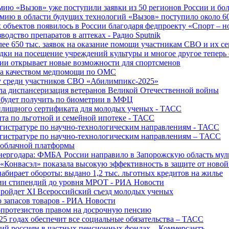
ю «Вызов» уже поступили заявки из 50 регионов России и боле
ю в области будущих технологий «Вызов» поступило около 600
объектов появилось в России благодаря федпроекту «Спорт – 
водство препаратов в аптеках - Радио Sputnik
е 650 тыс. заявок на оказание помощи участникам СВО и их с
ки на посещение учреждений культуры и многое другое теперь 
ии открывает новые возможности для спортсменов
 за качеством медпомощи по ОМС
у среди участников СВО «Абилимпикс-2025»
а диспансеризация ветеранов Великой Отечественной войны
 будет получить по биометрии в МФЦ
лищного сертификата для молодых ученых - ТАСС
та по льготной и семейной ипотеке - ТАСС
гистратуре по научно-технологическим направлениям - ТАСС
гистратуре по научно-технологическим направлениям – ТАСС
 облачной платформы
нергодара: ФМБА России направило в Запорожскую область му
«Конвасэл» показала высокую эффективность в защите от ново
абирает обороты: выдано 1,2 тыс. льготных кредитов на жилье
ции стипендий до уровня МРОТ - РИА Новости
ройдет XI Всероссийский съезд молодых ученых
о запасов товаров - РИА Новости
протезистов правом на досрочную пенсию
25 годах обеспечит все социальные обязательства – ТАСС
ий россиян в частных пенсионных фондах – Коммерсантъ