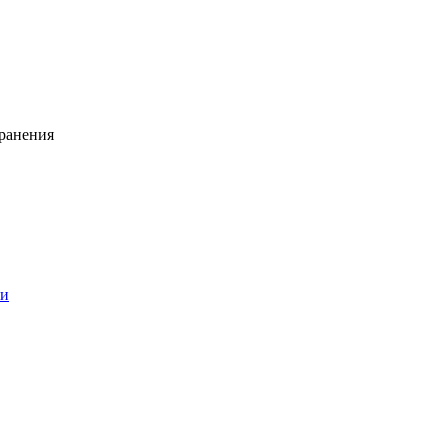
ранения
ии