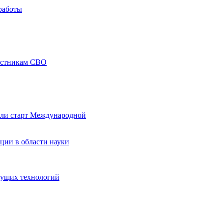
работы
частникам СВО
али старт Международной
ции в области науки
дущих технологий